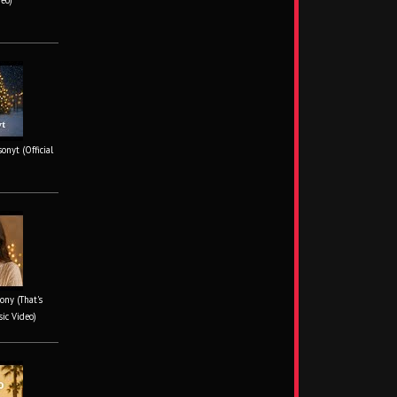
deo)
onyt (Official
ony (That's
sic Video)