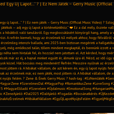
ed Egy Új Lapot...” ? | Ez Nem Játék – Gerry Music (Official
egy új lapot...” ? | Ez nem játék – Gerry Music (Official Music Video) ? Szlo
átékok — adj egy új lapot a történetünkhöz.” ❤️ Ez a dal mély, őszinte val
s a hibákból való tanulásról. Egy megbocsátásért könyörgő hang, amely a 
özi. A refrén kiemeli, hogy az érzelmek túl mélyek ahhoz, hogy félvállról
érzelmileg intenzív ballada, ami 2025-ben biztosan megérinti a hallgatókat
yelj, még emlékszel talán, tőlem mindent megkaptál, és bennünk izzott a v
y néha nem hívtalak fel, és hozzád nem jutottam el. Azt kérded, hogy miér
, alszik már az éj, a hajnal minket együtt ér, álmunk újra él. Nézd, az idő úg
vagyok közel. Hát bocsáss meg mindenért! Refrén: Messzire nyúlnak az érzel
most jöttem rá. A hibákat vállalom, de azt kérem én, egy új lapot nyújts fel
ak az érzelmek már, ez nem játék, most jöttem rá. A hibákat vállalom, de 
ot nyújts felém. ? Zene & Ének: Gerry Music ? hash-tag : #EzNemJáték #Ger
MagyarZene #SzerelmesDal #MagyarPop #RomantikusZene #LoveSong 
5 #MagyarElőadó #Szerelem #Újdalmusic #EmotionalSong #HungarianMu
ic #ZeneAjánló #Dal2025 #DalAjánló #Fogadás #Bocsánatkérés #ÚjKezde
lnakAzÉrzelmek #HibákatVállalom #EgyÚjLapotNyújtsFelém #FigyeljMégE