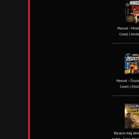
Manuel – Minde
Cover) | Amiko
Manuel – Össze
Cover) | Ettől
Bocsáss meg kérle