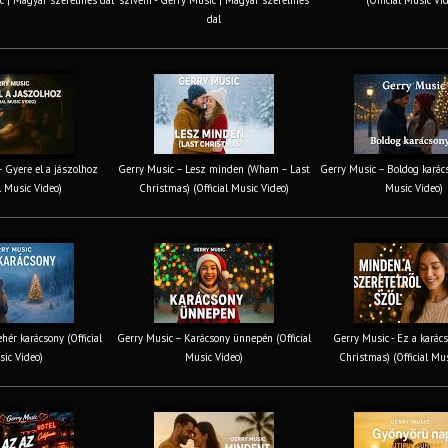
c | Magyar szerelmes dal
szívem - Gerry Music | Magyar szerelmes
(Official Music Vi
dal
 Gyere el a jászolhoz
Gerry Music – Lesz minden (Wham – Last
Gerry Music – Boldog karács
al Music Video)
Christmas) (Official Music Video)
Music Video)
hér karácsony (Official
Gerry Music – Karácsony ünnepén (Official
Gerry Music - Ez a karács
ic Video)
Music Video)
Christmas) (Official Mu