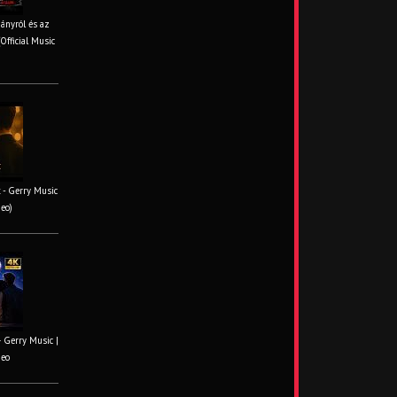
iányról és az
Official Music
 - Gerry Music
deo)
– Gerry Music |
deo