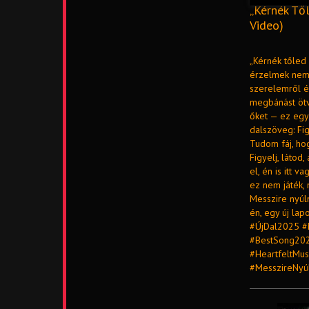
„Kérnék Től
Video)
„Kérnék tőled 
érzelmek nem j
szerelemről é
megbánást ötv
őket — ez egy 
dalszöveg: Fig
Tudom fáj, hog
Figyelj, látod
el, én is itt 
ez nem játék, 
Messzire nyúln
én, egy új lap
#ÚjDal2025 #
#BestSong202
#HeartfeltMus
#MesszireNyú