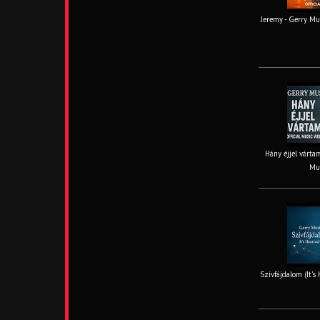
Jeremy - Gerry Mus
Hány éjjel vártam
Mus
Szívfájdalom (It’s