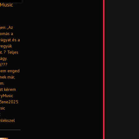
 Music
gen: „Az
lomás a
vágyat és a
 vegyük
. ? Teljes
ágy.
t???
y sem enged
mek már,
ém.
azt kérem
ryMusic
#Zene2025
sic
t
mlékszel