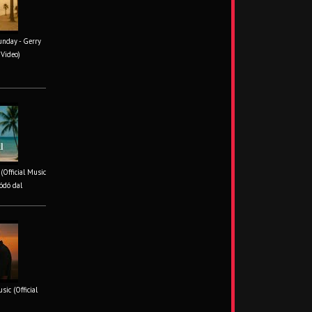
unday - Gerry
 Video)
 (Official Music
ódó dal
ic (Official