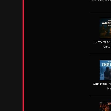
tudok - Gerry Musi
? Gerry Music –
(Offici
Gerry Music - Fe
Mus