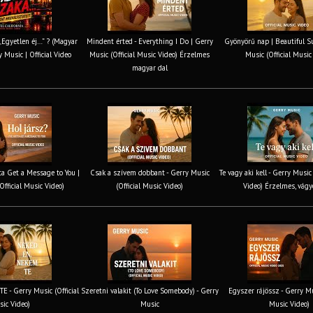
 „Egyetlen éj…” ? (Magyar
Mindent érted - Everything I Do | Gerry
Gyönyörű nap | Beautiful S
y Music | Official Video
Music (Official Music Video) Érzelmes
Music (Official Music
magyar dal
tta Get a Message to You |
Csak a szívem dobbant - Gerry Music
Te vagy aki kell - Gerry Music
Official Music Video)
(Official Music Video)
Video) Érzelmes, vágy
 - Gerry Music (Official
Szeretni valakit (To Love Somebody) - Gerry
Egyszer rájössz - Gerry Mus
ic Video)
Music
Music Video)