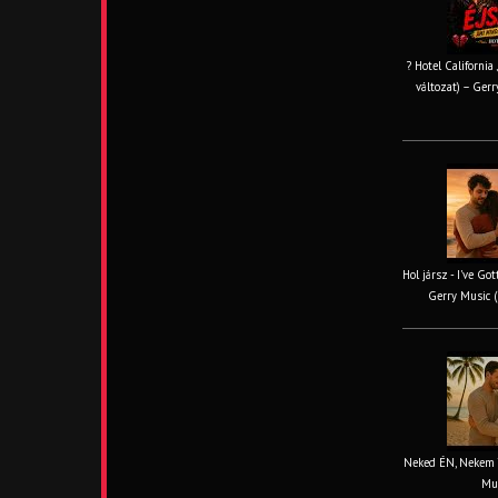
? Hotel California
változat) – Gerr
Hol jársz - I've Go
Gerry Music (
Neked ÉN, Nekem TE
Mus