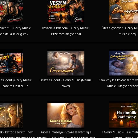
nen túl (Gerry Music
Veszem a kalapom – Gerry Music |
Édes a gyönyör - Gerry Mus
r a dal a lélekig ér ?
Érzelmes magyar dal
Music Video)
zsugorít (Gerry Music
Összezsugorít - Gerry Music (Manuel
Csak egy kis boldogságra v
 libabőrös leszel... ?
cover)
Music | Magyar érzel
k - Kettőt szeretni nem
Kacér a mosolya - Szőke lányért fáj a
? Gerry Music – Ha elmúli