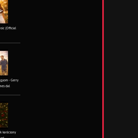
ic (Official
ágyom - Gerry
mes dal
k karácsony