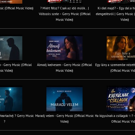
ic (Official Music Video)
? Miért félsz? Csak az idő múlik… |
Ki ölel majd? – Egy dal a h
Változás szele – Gerry Music (Official
elengedésről | Gerry Music (
Music Video)
Video)
 - Gerry Music (Official
Álmodj kedvesem - Gerry Music (Official
Egy lány a szemembe nézett
ic Video)
Music Video)
(Official Music Vi
 Heartache) ? Gerry Music
Maradj velem - Gerry Music (Official Music
Ha kigyulnak a csillagok ✨? 
?
Video)
Official Music Vi