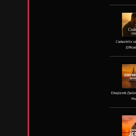
Csakazértis sz
(Offici
Elhajóznék (Sailin
Mus