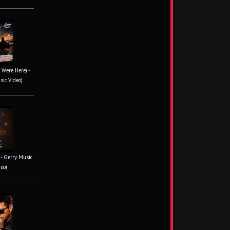
 Were Here) -
sic Video)
- Gerry Music
deo)