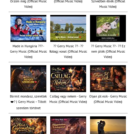
Őrzöm még (Official Music
(Official Music Video)
Szívedben élnék (Official
Video)
Music Video)
Made in Hungária ??? -
?? Gerry Music ?? - ??
?? Gerry Music ?? - ?? Ez
Gerry Music (Official Music
Robogj vonat (Official Music
nem játék (Official Music
Video)
Video)
Video)
Bármit mondasz, szeretlek
Csillag vagy nekem - Gerry
Olyan jól esik - Gerry Music
❤️‍? | Gerry Music – Tiltott
Music (Official Music Video)
(Official Music Video)
szerelem történet