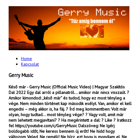
Home
Kapcsolat
Gerry Music
Késő már - Gerry Music (Official Music Video) | Magyar Szakítós
Dal 2022 Egy dal arról a pillanatról… amikor már nincs visszaút. ?
Amikor kimondod: „késő már” és tudod, hogy ez most tényleg a
vége. Nem minden történet kap második esélyt. Van, amikor el kell
engedni – még akkor is, ha fáj. ? Írd meg kommentben: Volt már
olyan, hogy tudtad… most tényleg vége? ? Vagy volt, amit már
nem lehetett megjavítani? ? Ha megérintett a dal: ? Like ? Iratkozz
fel https://youtube.com/c/GerryMusic Dalszöveg: Ne ígérj
boldogabb időt, Ne keress bennem új erőt! Ne hidd hogy
változom Veled, Ne remélj! Ne bízz, ezt hogy is mondjam el, Ne