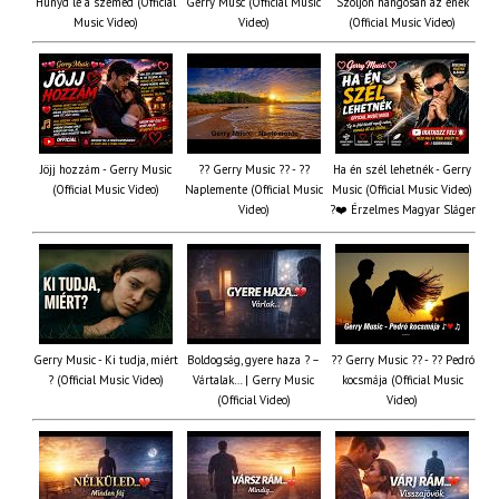
Húnyd le a szemed (Official
Gerry Musc (Official Music
Szóljon hangosan az ének
Music Video)
Video)
(Official Music Video)
Jöjj hozzám - Gerry Music
?? Gerry Music ?? - ??
Ha én szél lehetnék - Gerry
(Official Music Video)
Naplemente (Official Music
Music (Official Music Video)
Video)
?️❤️ Érzelmes Magyar Sláger
Gerry Music - Ki tudja, miért
Boldogság, gyere haza ? –
?? Gerry Music ?? - ?? Pedró
? (Official Music Video)
Vártalak… | Gerry Music
kocsmája (Official Music
(Official Video)
Video)