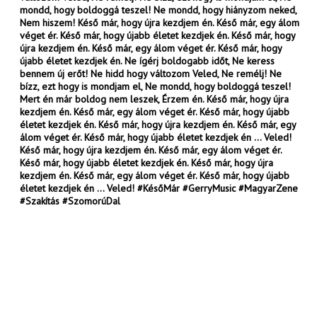
mondd, hogy boldoggá teszel! Ne mondd, hogy hiányzom neked,
Nem hiszem! Késő már, hogy újra kezdjem én. Késő már, egy álom
véget ér. Késő már, hogy újabb életet kezdjek én. Késő már, hogy
újra kezdjem én. Késő már, egy álom véget ér. Késő már, hogy
újabb életet kezdjek én. Ne ígérj boldogabb időt, Ne keress
bennem új erőt! Ne hidd hogy változom Veled, Ne remélj! Ne
bízz, ezt hogy is mondjam el, Ne mondd, hogy boldoggá teszel!
Mert én már boldog nem leszek, Érzem én. Késő már, hogy újra
kezdjem én. Késő már, egy álom véget ér. Késő már, hogy újabb
életet kezdjek én. Késő már, hogy újra kezdjem én. Késő már, egy
álom véget ér. Késő már, hogy újabb életet kezdjek én ... Veled!
Késő már, hogy újra kezdjem én. Késő már, egy álom véget ér.
Késő már, hogy újabb életet kezdjek én. Késő már, hogy újra
kezdjem én. Késő már, egy álom véget ér. Késő már, hogy újabb
életet kezdjek én ... Veled! #KésőMár #GerryMusic #MagyarZene
#Szakítás #SzomorúDal