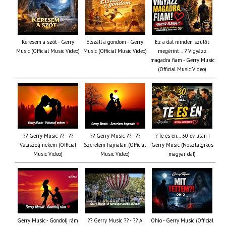
Keresem a szót - Gerry
Elszáll a gondom - Gerry
Ez a dal minden szülőt
Music (Official Music Video)
Music (Official Music Video)
megérint… ? Vigyázz
magadra fiam - Gerry Music
(Official Music Video)
?? Gerry Music ?? - ??
?? Gerry Music ?? - ??
? Te és én… 30 év után |
Válaszolj nekem (Official
Szerelem hajnalán (Official
Gerry Music (Nosztalgikus
Music Video)
Music Video)
magyar dal)
Gerry Music - Gondolj rám
?? Gerry Music ?? - ?? A
Ohio - Gerry Music (Official