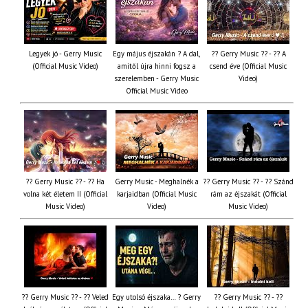
Legyek jó - Gerry Music
Egy május éjszakán ? A dal,
?? Gerry Music ?? - ?? A
(Official Music Video)
amitől újra hinni fogsz a
csend éve (Official Music
szerelemben - Gerry Music
Video)
Official Music Video
?? Gerry Music ?? - ?? Ha
Gerry Music - Meghalnék a
?? Gerry Music ?? - ?? Szánd
volna két életem II (Official
karjaidban (Official Music
rám az éjszakát (Official
Music Video)
Video)
Music Video)
?? Gerry Music ?? - ?? Veled
Egy utolsó éjszaka… ? Gerry
?? Gerry Music ?? - ??