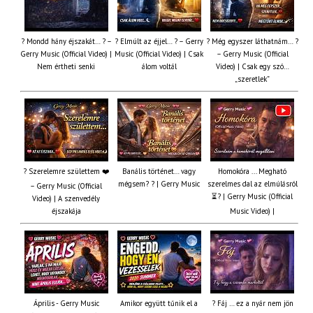
? Mondd hány éjszakát… ? –
? Elmúlt az éjjel… ? – Gerry
? Még egyszer láthatnám… ?
Gerry Music (Official Video) |
Music (Official Video) | Csak
– Gerry Music (Official
Nem értheti senki
álom voltál
Video) | Csak egy szó…
„szeretlek”
? Szerelemre születtem ❤️
Banális történet… vagy
Homokóra ... Megható
mégsem? ? | Gerry Music
szerelmes dal az elmúlásról
– Gerry Music (Official
⏳? | Gerry Music (Official
Video) | A szenvedély
éjszakája
Music Video) |
Április - Gerry Music
Amikor együtt tűnik el a
? Fáj … ez a nyár nem jön