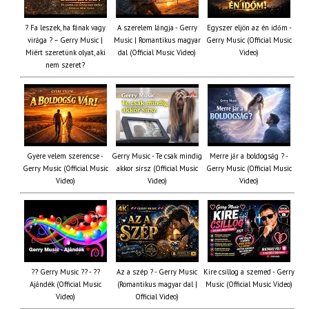
? Fa leszek, ha fának vagy
A szerelem lángja - Gerry
Egyszer eljön az én időm -
virága ? – Gerry Music |
Music | Romantikus magyar
Gerry Music (Official Music
Miért szeretünk olyat, aki
dal (Official Music Video)
Video)
nem szeret?
Gyere velem szerencse -
Gerry Music - Te csak mindig
Merre jár a boldogság ? -
Gerry Music (Official Music
akkor sírsz (Official Music
Gerry Music (Official Music
Video)
Video)
Video)
?? Gerry Music ?? - ??
Az a szép ? - Gerry Music
Kire csillog a szemed - Gerry
Ajándék (Official Music
(Romantikus magyar dal |
Music (Official Music Video)
Video)
Official Video)