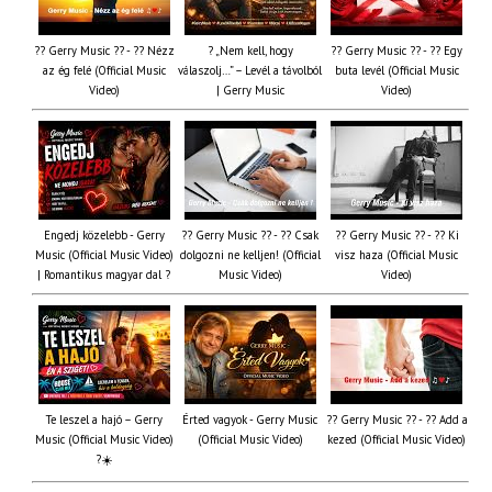
?? Gerry Music ?? - ?? Nézz
? „Nem kell, hogy
?? Gerry Music ?? - ?? Egy
az ég felé (Official Music
válaszolj…” – Levél a távolból
buta levél (Official Music
Video)
| Gerry Music
Video)
Engedj közelebb - Gerry
?? Gerry Music ?? - ?? Csak
?? Gerry Music ?? - ?? Ki
Music (Official Music Video)
dolgozni ne kelljen! (Official
visz haza (Official Music
| Romantikus magyar dal ?
Music Video)
Video)
Te leszel a hajó – Gerry
Érted vagyok - Gerry Music
?? Gerry Music ?? - ?? Add a
Music (Official Music Video)
(Official Music Video)
kezed (Official Music Video)
?☀️