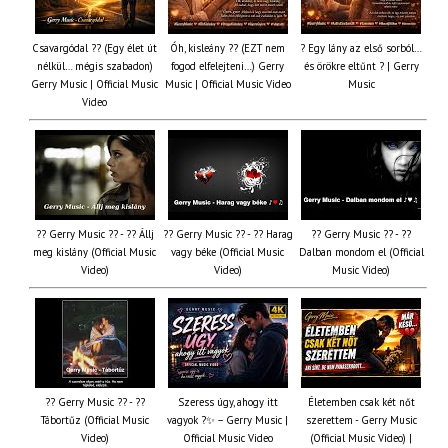
Csavargódal ?? (Egy élet út
Óh, kisleány ?? (EZT nem
? Egy lány az első sorból…
nélkül… mégis szabadon)
fogod elfelejteni…) Gerry
és örökre eltűnt ? | Gerry
Gerry Music | Official Music
Music | Official Music Video
Music
Video
?? Gerry Music ?? - ?? Állj
?? Gerry Music ?? - ?? Harag
?? Gerry Music ?? - ??
meg kislány (Official Music
vagy béke (Official Music
Dalban mondom el (Official
Video)
Video)
Music Video)
?? Gerry Music ?? - ??
Szeress úgy, ahogy itt
Életemben csak két nőt
Tábortűz (Official Music
vagyok ?✨ – Gerry Music |
szerettem - Gerry Music
Video)
Official Music Video
(Official Music Video) |