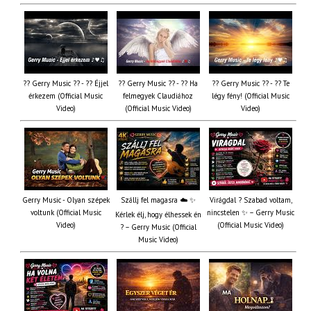
?? Gerry Music ?? - ?? Éjjel
?? Gerry Music ?? - ?? Ha
?? Gerry Music ?? - ?? Te
érkezem (Official Music
felmegyek Claudiához
légy fény! (Official Music
Video)
(Official Music Video)
Video)
Gerry Music - Olyan szépek
Szállj fel magasra ☁️ ✨
Virágdal ? Szabad voltam,
voltunk (Official Music
nincstelen ✨ – Gerry Music
Kérlek élj, hogy élhessek én
Video)
(Official Music Video)
? – Gerry Music (Official
Music Video)