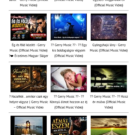
Music Video)
(Official Music Video)
Ég és föld között - Gerry
?? Gerry Music ?? - ?? Egy
Gyöngyhajú lány - Gerry
Music (Official Music Video)
kis boldogságra vágyom
Music (Official Music Video)
?❤️ Érzelmes Magyar Sláger
(Official Music Video)
? Hazafelé… amikor csak egy
?? Gerry Music ?? - ??
?? Gerry Music ?? - ?? Húsz
helyre vágysz | Gerry Music
Könnyű álmot hozzon az éj
év múlva (Official Music
– Official Music Video
(Official Music Video)
Video)