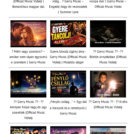
(Official Music Video) |
világ... ? Gerry Music –
vissza már | Gerry Music –
Romantikus magyar dal
Engedd, hogy én vezesselek
Official Music Video
| Summer Love
? Mért vagy szomorú? –
Gyere, táncolj cigány lány -
?? Gerry Music ?? - ??
amikor nem olyan egyszerű
Gerry Music (Official Music
Börtön árnyékában (Official
a szerelem | Gerry Music
Video) | Mulatós sláger
Music Video)
?? Gerry Music ?? - ??
„Fénylő csillag…” ⭐ Egy dal
?? Gerry Music ?? - ?? Kisfiú
Amilyen hülye vagy, én úgy
(Official Music Video)
a hiányról és a reményről |
szeretlek (Official Music
Gerry Music
Video)