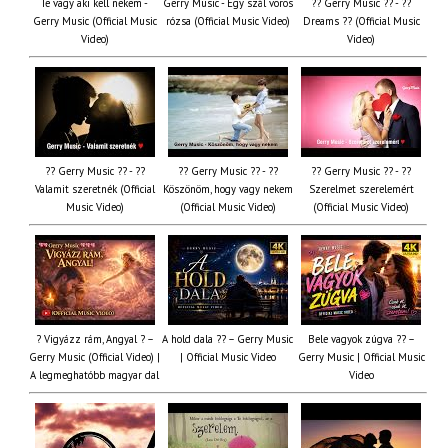
Te vagy aki kell nekem -
Gerry Music - Egy szál vörös
?? Gerry Music ?? - ??
Gerry Music (Official Music
rózsa (Official Music Video)
Dreams ?? (Official Music
Video)
Video)
?? Gerry Music ?? - ??
?? Gerry Music ?? - ??
?? Gerry Music ?? - ??
Valamit szeretnék (Official
Köszönöm, hogy vagy nekem
Szerelmet szerelemért
Music Video)
(Official Music Video)
(Official Music Video)
? Vigyázz rám, Angyal ? –
A hold dala ?? – Gerry Music
Bele vagyok zúgva ?? –
Gerry Music (Official Video) |
| Official Music Video
Gerry Music | Official Music
A legmeghatóbb magyar dal
Video