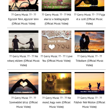
?? Gerry Music ?? - ??
?? Gerry Music ?? - ?? Mit
?? Gerry Music ?? - ?? Fújja
Egyszer fenn, egyszer lenn
akarsz a boldogságtól
el a szél (Official Music
(Official Music Video)
(Official Music Video)
Video)
?? Gerry Music ?? - ?? Ne
?? Gerry Music ?? - ?? I Love
?? Gerry Music ?? - ??
rohanj előlem (Official Music
You (Official Music Video)
Titkoltam (Official Music
Video)
Video)
?? Gerry Music ?? - ??
?? Gerry Music ?? - ?? Ne
?? Gerry Music ?? - ??
Szemeddel látsz (Official
mond, hogy nem (Official
Földvár felé félúton (Official
Music Video)
Music Video)
Music Video)