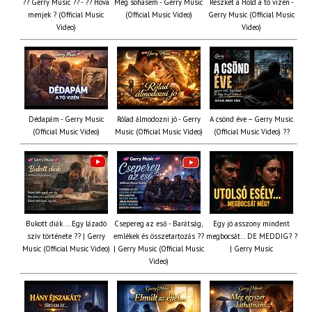
?? Gerry Music ?? - ?? Hova
Még sohasem - Gerry Music
Reszket a Hold a tó vizén -
menjek ? (Official Music
(Official Music Video)
Gerry Music (Official Music
Video)
Video)
Dédapám - Gerry Music
Rólad álmodozni jó - Gerry
A csönd éve – Gerry Music
(Official Music Video)
Music (Official Music Video)
(Official Music Video) ??
Bukott diák ... Egy lázadó
Csepereg az eső - Barátság,
Egy jó asszony mindent
szív története ?? | Gerry
emlékek és összetartozás ?️?
megbocsát… DE MEDDIG? ?
Music (Official Music Video)
| Gerry Music (Official Music
| Gerry Music
Video)