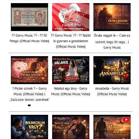
?? Gerry Music ?? - ?? 50
?? Gerry Music ?? - ?? Találd
Ócska reggel ☕ – Csak az
Pengő (Official Music Video)
ki gyorsan a gondolatom
számít, hogy itt vagy… |
(Official Music Video)
Gerry Music
? Picike szívek ? – Gerry
Valahol egy lány - Gerry
Annabella - Gerry Music
Music (Official Video) |
Music (Official Music Video)
(Official Music Video)
„Százszor leírom: szeretlek”
❤️