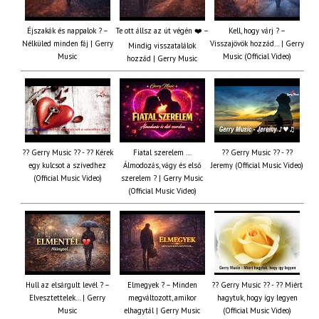
Éjszakák és nappalok ? –
Te ott állsz az út végén ❤️ –
Kell, hogy várj ? –
Nélküled minden fáj | Gerry
Visszajövök hozzád… | Gerry
Mindig visszatalálok
Music
Music (Official Video)
hozzád | Gerry Music
?? Gerry Music ?? - ?? Kérek
Fiatal szerelem ...
?? Gerry Music ?? - ??
egy kulcsot a szívedhez
Álmodozás, vágy és első
Jeremy (Official Music Video)
(Official Music Video)
szerelem ? | Gerry Music
(Official Music Video)
Hull az elsárgult levél ? –
Elmegyek ? – Minden
?? Gerry Music ?? - ?? Miért
Elvesztettelek… | Gerry
megváltozott, amikor
hagytuk, hogy így legyen
Music
elhagytál | Gerry Music
(Official Music Video)