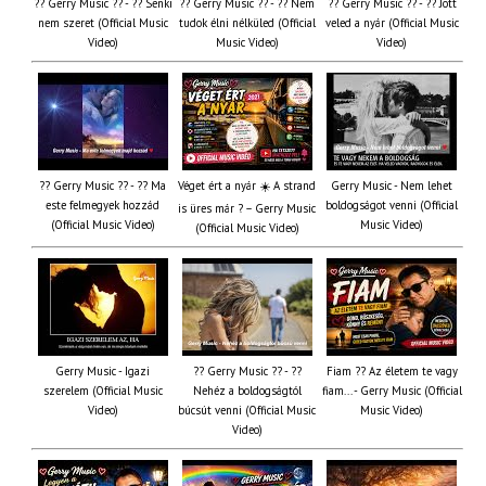
?? Gerry Music ?? - ?? Senki
?? Gerry Music ?? - ?? Nem
?? Gerry Music ?? - ?? Jött
nem szeret (Official Music
tudok élni nélküled (Official
veled a nyár (Official Music
Video)
Music Video)
Video)
?? Gerry Music ?? - ?? Ma
Véget ért a nyár ☀️ A strand
Gerry Music - Nem lehet
este felmegyek hozzád
boldogságot venni (Official
is üres már ? – Gerry Music
(Official Music Video)
Music Video)
(Official Music Video)
Gerry Music - Igazi
?? Gerry Music ?? - ??
Fiam ?‍? Az életem te vagy
szerelem (Official Music
Nehéz a boldogságtól
fiam... - Gerry Music (Official
Video)
búcsút venni (Official Music
Music Video)
Video)