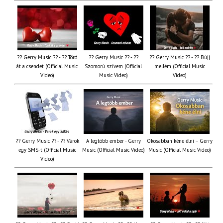
?? Gerry Music ?? - ?? Törd
?? Gerry Music ?? - ??
?? Gerry Music ?? - ?? Bújj
át a csendet (Official Music
Szomorú szívem (Official
mellém (Official Music
Video)
Music Video)
Video)
?? Gerry Music ?? - ?? Várok
A legtöbb ember - Gerry
Okosabban kéne élni – Gerry
egy SMS-t (Official Music
Music (Official Music Video)
Music (Official Music Video)
Video)