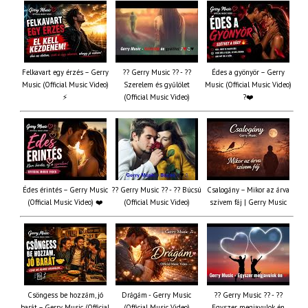
Felkavart egy érzés – Gerry
?? Gerry Music ?? - ??
Édes a gyönyör – Gerry
Music (Official Music Video)
Szerelem és gyűlölet
Music (Official Music Video)
⚡
(Official Music Video)
?❤️
Édes érintés – Gerry Music
?? Gerry Music ?? - ?? Búcsú
Csalogány – Mikor az árva
(Official Music Video) ❤️
(Official Music Video)
szívem fáj | Gerry Music
Csöngess be hozzám, jó
Drágám - Gerry Music
?? Gerry Music ?? - ??
barát – Gerry Music (Official
(Official Music Video)
Egyszer megjavulok én