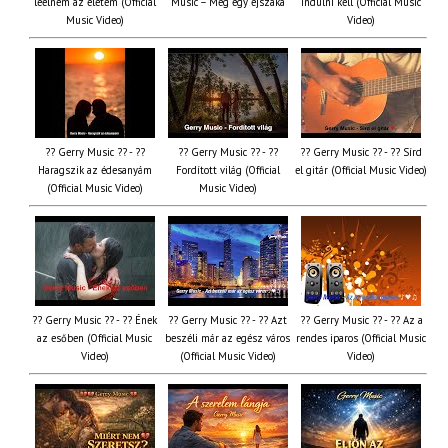
leélném az életem (Official
Music – Még egy éjszaka
Indulni kell (Official Music
Music Video)
Video)
?? Gerry Music ?? - ??
?? Gerry Music ?? - ??
?? Gerry Music ?? - ?? Sírd
Haragszik az édesanyám
Fordított világ (Official
el gitár (Official Music Video)
(Official Music Video)
Music Video)
?? Gerry Music ?? - ?? Ének
?? Gerry Music ?? - ?? Azt
?? Gerry Music ?? - ?? Az a
az esőben (Official Music
beszéli már az egész város
rendes iparos (Official Music
Video)
(Official Music Video)
Video)