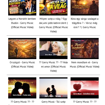
Legyen a Horváth kertben
Milyen szép a világ ? Egy
Köss egy sárga szalagot a
Budán - Gerry Music
dal, ami jobb kedvre derít |
tölgyfára ?️ – Vársz még
(Official Music Video)
Gerry Music (Official Music
rám? ? | Gerry Music
Video)
Országút - Gerry Music
?? Gerry Music ?? - ?? Hola
Nem mondtam el - Gerry
(Official Music Video)
mi amor (Official Music
Music (Official Music Video)
Video)
?? Gerry Music ?? - ??
Gerry Music - Túl szép
?? Gerry Music ?? - ??