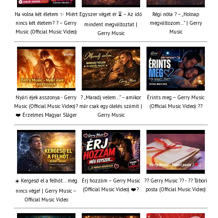
Ha volna két életem ✨ Miért
Egyszer véget ér ⏳ – Az idő
Régi nóta ? – „Holnap
nincs két életem? ? – Gerry
megváltozom…” | Gerry
mindent megváltoztat |
Music (Official Music Video)
Music
Gerry Music
Nyári éjek asszonya - Gerry
? „Maradj velem…” – amikor
Érints meg – Gerry Music
Music (Official Music Video)?
már csak egy ölelés számít |
(Official Music Video) ??
❤️ Érzelmes Magyar Sláger
Gerry Music
☀️ Kergesd el a felhőt… még
Érj hozzám – Gerry Music
?? Gerry Music ?? - ?? Tábori
(Official Music Video) ❤️?
posta (Official Music Video)
nincs vége! | Gerry Music –
Official Music Video