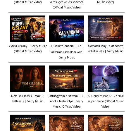
(Official Music Video)
városliget kellős közepén
Music Video)
(Official Music Video)
Vidéki kislány – Gerry Music
El kellett jönnöm… ✈️? |
Álomarcú lány… akit sosem
(Official Music Video)
érhetsz el ? | Gerry Music
California csak álom volt |
Gerry Music
Nem kell másik… csak TE
„Otthagytam a szívem…” ? –
?? Gerry Music ?? - ?? Nika
kellesz ? | Gerry Music
Ahol a lusta folyó | Gerry
se perimeno (Official Music
Music (Official Video)
Video)