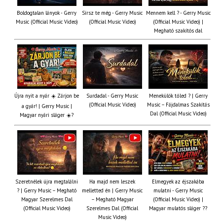
Boldogtalan lányok - Gerry
Sírsz te még - Gerry Music
Mennem kell ? - Gerry Music
Music (Official Music Video)
(Official Music Video)
(Official Music Video) |
Megható szakítós dal
Újra nyit a nyár ☀️ Zárjon be
Surdadal - Gerry Music
Menekülök tőled ? | Gerry
(Official Music Video)
Music – Fájdalmas Szakítás
a gyár! | Gerry Music |
Dal (Official Music Video)
Magyar nyári sláger ☀️?
Szeretnélek újra megtalálni
Ha majd nem leszek
Elmegyek az éjszakába
? | Gerry Music – Megható
melletted én | Gerry Music
mulatni - Gerry Music
Magyar Szerelmes Dal
– Megható Magyar
(Official Music Video) |
(Official Music Video)
Szerelmes Dal (Official
Magyar mulatós sláger ??
Music Video)