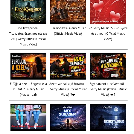
Erdő közepében ...
Harmonikás - Gerry Music
?? Gerry Music ?? - ?? Gyere
Titokzatos, érzelmes utazás
(Official Music Video)
és álmodj (Official Music
?✨ | Gerry Music (Official
Video)
Music Video)
Elfújja a szél – Engedd el a
Azért vannak a jó barátok –
Egy darabot a szívemből –
múltat ? | Gerry Music
Gerry Music (Official Music
Gerry Music (Official Music
(Magyar dal)
Video) ?❤️
Video) ❤️?