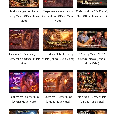
Múlnak a gyermekévek -
Megemelem a kalapomat -
?? Gerry Music ?? - ?? Amíg
Gerry Music (Official Music
Gerry Music (Official Music
élsz (Official Music Video)
Video)
Video)
Elcserélném én a világot -
Bolond kis életünk - Gerry
?? Gerry Music ?? - ??
Gerry Music (Official Music
Music (Official Music Video)
Gyerünk srácok (Official
Video)
Music Video)
Dalolj velem - Gerry Music
Szerelem - Gerry Music
Ne titkold - Gerry Music
(Official Music Video)
(Official Music Video)
(Official Music Video)