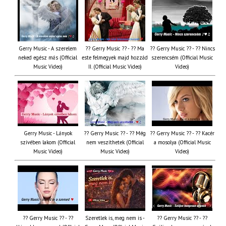
Gerry Music - A szerelem
?? Gerry Music ?? - ?? Ma
?? Gerry Music ?? - ?? Nincs
neked egész más (Official
este felmegyek majd hozzád
szerencsém (Official Music
Music Video)
II. (Official Music Video)
Video)
Gerry Music - Lányok
?? Gerry Music ?? - ?? Még
?? Gerry Music ?? - ?? Kacér
szívében lakom (Official
nem veszíthetek (Official
a mosolya (Official Music
Music Video)
Music Video)
Video)
?? Gerry Music ?? - ??
Szeretlek is, meg nem is -
?? Gerry Music ?? - ??