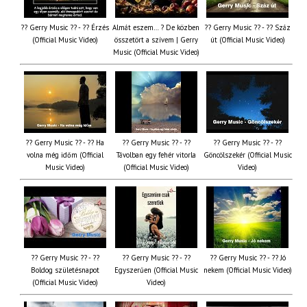
?? Gerry Music ?? - ?? Érzés
Almát eszem… ? De közben
?? Gerry Music ?? - ?? Száz
(Official Music Video)
összetört a szívem | Gerry
út (Official Music Video)
Music (Official Music Video)
?? Gerry Music ?? - ?? Ha
?? Gerry Music ?? - ??
?? Gerry Music ?? - ??
volna még időm (Official
Távolban egy fehér vitorla
Göncölszekér (Official Music
Music Video)
(Official Music Video)
Video)
?? Gerry Music ?? - ??
?? Gerry Music ?? - ??
?? Gerry Music ?? - ?? Jó
Boldog születésnapot
Egyszerűen (Official Music
nekem (Official Music Video)
(Official Music Video)
Video)