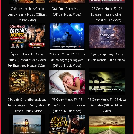
Csöngess be hozzám, jó
Drágám - Gerry Music
?? Gerry Music ?? - ??
barát – Gerry Music (Official
(Official Music Video)
Egyszer megjavulok én
Music Video)
(Official Music Video)
Ég és föld között - Gerry
?? Gerry Music ?? - ?? Egy
Gyöngyhajú lány - Gerry
Music (Official Music Video)
kis boldogságra vágyom
Music (Official Music Video)
?❤️ Érzelmes Magyar Sláger
(Official Music Video)
? Hazafelé… amikor csak egy
?? Gerry Music ?? - ??
?? Gerry Music ?? - ?? Húsz
helyre vágysz | Gerry Music
Könnyű álmot hozzon az éj
év múlva (Official Music
– Official Music Video
(Official Music Video)
Video)