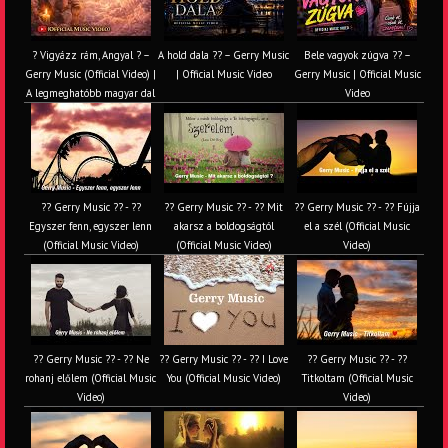
? Vigyázz rám, Angyal ? –
A hold dala ?? – Gerry Music
Bele vagyok zúgva ?? –
Gerry Music (Official Video) |
| Official Music Video
Gerry Music | Official Music
A legmeghatóbb magyar dal
Video
?? Gerry Music ?? - ??
?? Gerry Music ?? - ?? Mit
?? Gerry Music ?? - ?? Fújja
Egyszer fenn, egyszer lenn
akarsz a boldogságtól
el a szél (Official Music
(Official Music Video)
(Official Music Video)
Video)
?? Gerry Music ?? - ?? Ne
?? Gerry Music ?? - ?? I Love
?? Gerry Music ?? - ??
rohanj előlem (Official Music
You (Official Music Video)
Titkoltam (Official Music
Video)
Video)