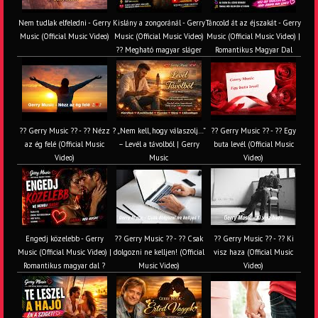
Nem tudlak elfeledni - Gerry
Kislány a zongoránál - Gerry
Táncold át az éjszakát - Gerry
Music (Official Music Video)
Music (Official Music Video)
Music (Official Music Video) |
?? Megható magyar sláger
Romantikus Magyar Dal
?? Gerry Music ?? - ?? Nézz
? „Nem kell, hogy válaszolj…”
?? Gerry Music ?? - ?? Egy
az ég felé (Official Music
– Levél a távolból | Gerry
buta levél (Official Music
Video)
Music
Video)
Engedj közelebb - Gerry
?? Gerry Music ?? - ?? Csak
?? Gerry Music ?? - ?? Ki
Music (Official Music Video) |
dolgozni ne kelljen! (Official
visz haza (Official Music
Romantikus magyar dal ?
Music Video)
Video)