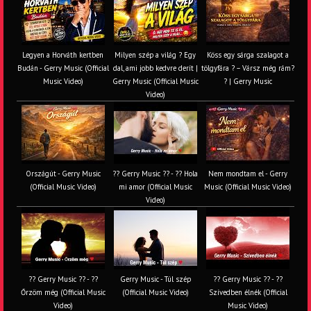
Legyen a Horváth kertben
Milyen szép a világ ? Egy
Köss egy sárga szalagot a
Budán - Gerry Music (Official
dal, ami jobb kedvre derít |
tölgyfára ?️ – Vársz még rám?
Music Video)
Gerry Music (Official Music
? | Gerry Music
Video)
Országút - Gerry Music
?? Gerry Music ?? - ?? Hola
Nem mondtam el - Gerry
(Official Music Video)
mi amor (Official Music
Music (Official Music Video)
Video)
?? Gerry Music ?? - ??
Gerry Music - Túl szép
?? Gerry Music ?? - ??
Őrzöm még (Official Music
(Official Music Video)
Szívedben élnék (Official
Video)
Music Video)