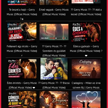
Te leszel a hajó – Gerry
Érted vagyok - Gerry Music
?? Gerry Music ?? - ?? Add a
Music (Official Music Video)
(Official Music Video)
kezed (Official Music Video)
?☀️
Felkavart egy érzés – Gerry
?? Gerry Music ?? - ??
Édes a gyönyör – Gerry
Music (Official Music Video)
Szerelem és gyűlölet
Music (Official Music Video) ?
⚡
(Official Music Video)
❤️
Édes érintés – Gerry Music
?? Gerry Music ?? - ?? Búcsú
Csalogány – Mikor az árva
(Official Music Video) ❤️
(Official Music Video)
szívem fáj | Gerry Music