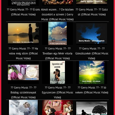
?? Gerry Music ?? - ?? Érzés
Almát eszem… ? De közben
?? Gerry Music ?? - ?? Száz
(Official Music Video)
összetört a szívem | Gerry
út (Official Music Video)
Music (Official Music Video)
?? Gerry Music ?? - ?? Ha
?? Gerry Music ?? - ??
?? Gerry Music ?? - ??
volna még időm (Official
Távolban egy fehér vitorla
Göncölszekér (Official Music
Music Video)
(Official Music Video)
Video)
?? Gerry Music ?? - ??
?? Gerry Music ?? - ??
?? Gerry Music ?? - ?? Jó
Boldog születésnapot
Egyszerűen (Official Music
nekem (Official Music Video)
(Official Music Video)
Video)