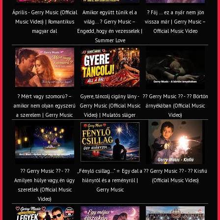
Április - Gerry Music (Official
Amikor együtt tűnik el a
? Fáj … ez a nyár nem jön
Music Video) | Romantikus
világ... ? Gerry Music –
vissza már | Gerry Music –
magyar dal
Engedd, hogy én vezesselek |
Official Music Video
Summer Love
? Mért vagy szomorú? –
Gyere, táncolj cigány lány -
?? Gerry Music ?? - ?? Börtön
amikor nem olyan egyszerű
Gerry Music (Official Music
árnyékában (Official Music
a szerelem | Gerry Music
Video) | Mulatós sláger
Video)
?? Gerry Music ?? - ??
„Fénylő csillag…” ⭐ Egy dal a
?? Gerry Music ?? - ?? Kisfiú
Amilyen hülye vagy, én úgy
hiányról és a reményről |
(Official Music Video)
szeretlek (Official Music
Gerry Music
Video)