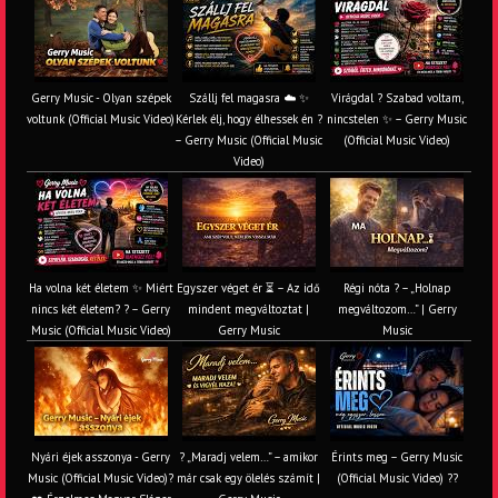
Gerry Music - Olyan szépek
Szállj fel magasra ☁️ ✨
Virágdal ? Szabad voltam,
voltunk (Official Music Video)
Kérlek élj, hogy élhessek én ?
nincstelen ✨ – Gerry Music
– Gerry Music (Official Music
(Official Music Video)
Video)
Ha volna két életem ✨ Miért
Egyszer véget ér ⏳ – Az idő
Régi nóta ? – „Holnap
nincs két életem? ? – Gerry
mindent megváltoztat |
megváltozom…” | Gerry
Music (Official Music Video)
Gerry Music
Music
Nyári éjek asszonya - Gerry
? „Maradj velem…” – amikor
Érints meg – Gerry Music
Music (Official Music Video)?
már csak egy ölelés számít |
(Official Music Video) ??