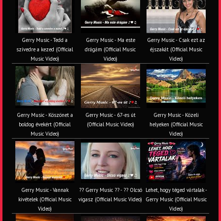
Gerry Music - Tedd a
Gerry Music - Ma este
Gerry Music - Csak ezt az
szívedre a kezed (Official
drágám (Official Music
éjszakát (Official Music
Music Video)
Video)
Video)
Gerry Music - Köszönet a
Gerry Music - 67-es út
Gerry Music - Közeli
boldog évekért (Official
(Official Music Video)
helyeken (Official Music
Music Video)
Video)
Gerry Music - Vannak
?? Gerry Music ?? - ?? Olcsó
Lehet, hogy téged vártalak -
kivételek (Official Music
vigasz (Official Music Video)
Gerry Music (Official Music
Video)
Video)