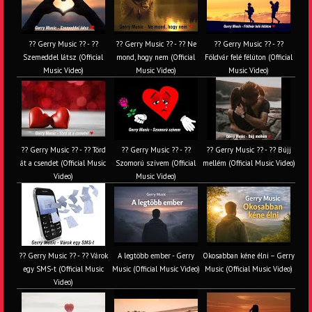
?? Gerry Music ?? - ??
?? Gerry Music ?? - ?? Ne
?? Gerry Music ?? - ??
Szemeddel látsz (Official
mond, hogy nem (Official
Földvár felé félúton (Official
Music Video)
Music Video)
Music Video)
?? Gerry Music ?? - ?? Törd
?? Gerry Music ?? - ??
?? Gerry Music ?? - ?? Bújj
át a csendet (Official Music
Szomorú szívem (Official
mellém (Official Music Video)
Video)
Music Video)
?? Gerry Music ?? - ?? Várok
A legtöbb ember - Gerry
Okosabban kéne élni – Gerry
egy SMS-t (Official Music
Music (Official Music Video)
Music (Official Music Video)
Video)