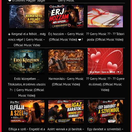
❤️ Érzelmes Magyar Sláger
Gerry Music
☀️ Kergesd el a felhőt… még
Érj hozzám – Gerry Music
?? Gerry Music ?? - ?? Tábori
nincs vége! | Gerry Music –
(Official Music Video) ❤️?
posta (Official Music Video)
Official Music Video
Erdő közepében ...
Harmonikás - Gerry Music
?? Gerry Music ?? - ?? Gyere
Titokzatos, érzelmes utazás
(Official Music Video)
és álmodj (Official Music
?✨ | Gerry Music (Official
Video)
Music Video)
Elfújja a szél – Engedd el a
Azért vannak a jó barátok –
Egy darabot a szívemből –