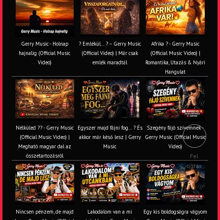
Gerry Music - Holnap
? Emlékül… ? – Gerry Music
Afrika ? - Gerry Music
hajnalig (Official Music
(Official Video) | Már csak
(Official Music Video) |
Video)
emlék maradtál
Romantika, Utazás & Nyári
Hangulat
Nélküled ?? - Gerry Music
Egyszer majd fájni fog… ? És
Szegény fájó szívemnek -
(Official Music Video) |
akkor már késő lesz | Gerry
Gerry Music (Official Music
Megható magyar dal az
Music
Video)
összetartozásról
Fel
ugrás
Nincsen pénzem, de majd
Lakodalom van a mi
Egy kis boldogságra vágyom