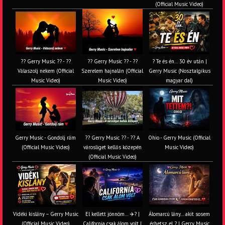
(Official Music Video)
?? Gerry Music ?? - ??
?? Gerry Music ?? - ??
? Te és én… 30 év után |
Válaszolj nekem (Official
Szerelem hajnalán (Official
Gerry Music (Nosztalgikus
Music Video)
Music Video)
magyar dal)
Gerry Music - Gondolj rám
?? Gerry Music ?? - ?? A
Ohio - Gerry Music (Official
(Official Music Video)
városliget kellős közepén
Music Video)
(Official Music Video)
Vidéki kislány – Gerry Music
El kellett jönnöm… ✈️? |
Álomarcú lány… akit sosem
(Official Music Video)
California csak álom volt |
érhetsz el ? | Gerry Music