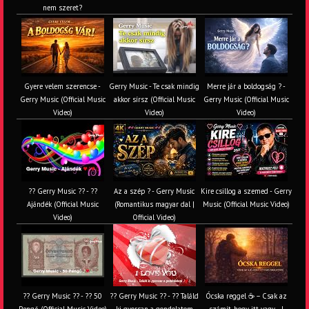
nem szeret?
Gyere velem szerencse -
Gerry Music - Te csak mindig
Merre jár a boldogság ? -
Gerry Music (Official Music
akkor sírsz (Official Music
Gerry Music (Official Music
Video)
Video)
Video)
?? Gerry Music ?? - ??
Az a szép ? - Gerry Music
Kire csillog a szemed - Gerry
Ajándék (Official Music
(Romantikus magyar dal |
Music (Official Music Video)
Video)
Official Video)
?? Gerry Music ?? - ?? 50
?? Gerry Music ?? - ?? Találd
Ócska reggel ☕ – Csak az