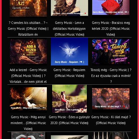
? Csendes kis utcában… ? –
Gerry Music - Lenn a
Gerry Music - Bocsáss meg
Gerry Music (Official Video) |
délibábos Hortobágyon
kérlek 2020 (Official Music
Rátaláltam én
(Official Music Video)
Video)
Add a kezed - Gerry Music
Gerry Music - Requiem
Táncolj még - Gerry Music | ?
(Official Music Video) | ?
(Official Music Video)
Ez az éjszaka csak a miénk!
Vártalak… de nem jöttél el
?
Gerry Music - Még annyi
Gerry Music - Édes a gyönyör
Gerry Music - Ki ölel majd ?
mindent... (Official Music
2020 (Official Music Video)
(Official Music Video)
Video)