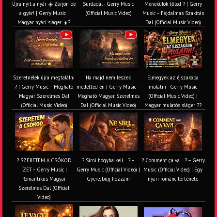
Újra nyit a nyár ☀️ Zárjon be
Surdadal - Gerry Music
Menekülök tőled ? | Gerry
a gyár! | Gerry Music |
(Official Music Video)
Music – Fájdalmas Szakítás
Magyar nyári sláger ☀️?
Dal (Official Music Video)
Szeretnélek újra megtalálni
Ha majd nem leszek
Elmegyek az éjszakába
? | Gerry Music – Megható
melletted én | Gerry Music –
mulatni - Gerry Music
Magyar Szerelmes Dal
Megható Magyar Szerelmes
(Official Music Video) |
(Official Music Video)
Dal (Official Music Video)
Magyar mulatós sláger ??
? SZERETEM A CSÓKOD
? Sírni hogyha kell… ? –
? Comment ça va… ? – Gerry
ÍZÉT – Gerry Music |
Gerry Music (Official Video) |
Music (Official Video) | Egy
Romantikus Magyar
Gyere, bújj hozzám
nyári románc története
Szerelmes Dal (Official
Video)