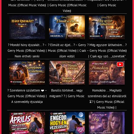
Music (Official Music Video)
| Gerry Music (Official Music
| Gerry Music
Video)
? Mondd hány éjszakát… ? –
? Elmúlt az éjjel… ? – Gerry
? Még egyszer láthatnám… ?
Gerry Music (Official Video) |
Music (Official Video) | Csak
– Gerry Music (Official Video)
Nem értheti senki
álom voltál
| Csak egy szó… „szeretlek”
? Szerelemre születtem ❤️ –
Banális történet… vagy
Homokóra ... Megható
Gerry Music (Official Video) |
mégsem? ? | Gerry Music
szerelmes dal az elmúlásról
A szenvedély éjszakája
⏳? | Gerry Music (Official
Music Video) |