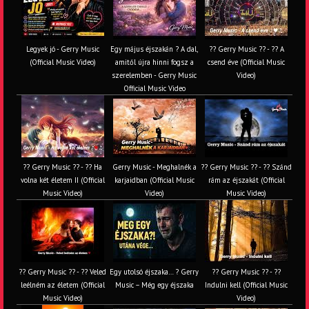
Legyek jó - Gerry Music
Egy május éjszakán ? A dal,
?? Gerry Music ?? - ?? A
(Official Music Video)
amitől újra hinni fogsz a
csend éve (Official Music
szerelemben - Gerry Music
Video)
Official Music Video
?? Gerry Music ?? - ?? Ha
Gerry Music - Meghalnék a
?? Gerry Music ?? - ?? Szánd
volna két életem II (Official
karjaidban (Official Music
rám az éjszakát (Official
Music Video)
Video)
Music Video)
?? Gerry Music ?? - ?? Veled
Egy utolsó éjszaka… ? Gerry
?? Gerry Music ?? - ??
leélném az életem (Official
Music – Még egy éjszaka
Indulni kell (Official Music
Music Video)
Video)