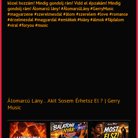
közel hozzám! Mindig gondolj rám! Vidd el éjszakám! Mindig
gondolj rám! Álomarcú lány! #ÁlomarcúLány #GerryMusic
#magyarzene #szerelmesdal #álom #szerelem #love #romance
#érzelmesdal #magyardal #emlékek #hiány #álmok #fájdalom
#viral #foryou #music
Álomarcú Lány… Akit Sosem Érhetsz El ? | Gerry
Music