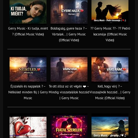
Gerry Music - Ki tudja, miért
Boldogság, gyere haza ? –
?? Gerry Music ?? - ?? Pedró
? (Official Music Video)
Vártalak… | Gerry Music
kocsmája (Official Music
(Official Video)
Video)
Éjszakák és nappalok ? –
Te ott állsz az út végén ❤️ –
Kell, hogy várj ? –
Nélküled minden fáj | Gerry
Mindig visszatalálok hozzád
Visszajövök hozzád… | Gerry
Music
| Gerry Music
Music (Official Video)