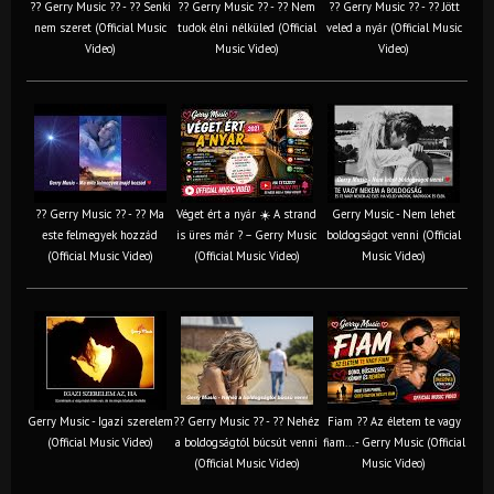
?? Gerry Music ?? - ?? Senki
?? Gerry Music ?? - ?? Nem
?? Gerry Music ?? - ?? Jött
nem szeret (Official Music
tudok élni nélküled (Official
veled a nyár (Official Music
Video)
Music Video)
Video)
?? Gerry Music ?? - ?? Ma
Véget ért a nyár ☀️ A strand
Gerry Music - Nem lehet
este felmegyek hozzád
is üres már ? – Gerry Music
boldogságot venni (Official
(Official Music Video)
(Official Music Video)
Music Video)
Gerry Music - Igazi szerelem
?? Gerry Music ?? - ?? Nehéz
Fiam ?‍? Az életem te vagy
(Official Music Video)
a boldogságtól búcsút venni
fiam... - Gerry Music (Official
(Official Music Video)
Music Video)