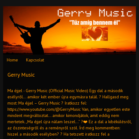
Home
Kapcsolat
Gerry Music
Ma éjjel - Gerry Music (Official Music Video) Egy dal a második
esélyről… amikor két ember újra egymásra talál. ? Hallgasd meg
most: Ma éjjel – Gerry Music ? Iratkozz fel:
https://www.youtube.com/@GerryMusic Van, amikor egyetlen este
mindent megváltoztat… amikor kimondjátok, amit eddig nem
mertetek. „Ma éjjel újra nálam leszel…” ?❤️ Ez a dal a kibékülésről,
az őszinteségről és a reményről szól. Írd meg kommentben:
hiszel a második esélyben? ? Ha tetszett iratkozz fel a