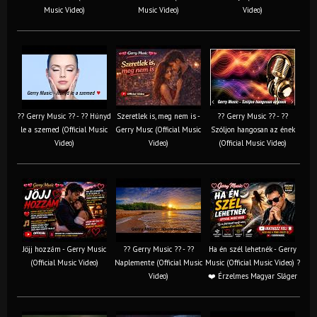
Music Video)
Music Video)
Video)
?? Gerry Music ?? - ?? Húnyd
Szeretlek is, meg nem is -
?? Gerry Music ?? - ??
le a szemed (Official Music
Gerry Musc (Official Music
Szóljon hangosan az ének
Video)
Video)
(Official Music Video)
Jöjj hozzám - Gerry Music
?? Gerry Music ?? - ??
Ha én szél lehetnék - Gerry
(Official Music Video)
Naplemente (Official Music
Music (Official Music Video) ?️
Video)
❤️ Érzelmes Magyar Sláger