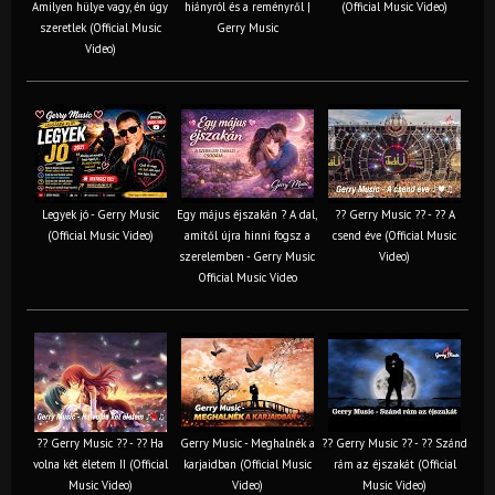
Amilyen hülye vagy, én úgy
hiányról és a reményről |
(Official Music Video)
szeretlek (Official Music
Gerry Music
Video)
Legyek jó - Gerry Music
Egy május éjszakán ? A dal,
?? Gerry Music ?? - ?? A
(Official Music Video)
amitől újra hinni fogsz a
csend éve (Official Music
szerelemben - Gerry Music
Video)
Official Music Video
?? Gerry Music ?? - ?? Ha
Gerry Music - Meghalnék a
?? Gerry Music ?? - ?? Szánd
volna két életem II (Official
karjaidban (Official Music
rám az éjszakát (Official
Music Video)
Video)
Music Video)