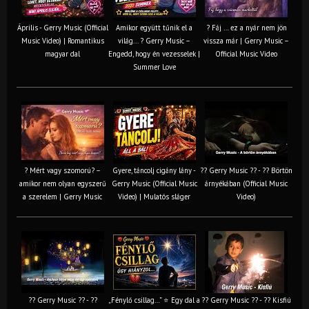
Április - Gerry Music (Official
Amikor együtt tűnik el a
? Fáj … ez a nyár nem jön
Music Video) | Romantikus
világ... ? Gerry Music –
vissza már | Gerry Music –
magyar dal
Engedd, hogy én vezesselek |
Official Music Video
Summer Love
? Mért vagy szomorú? –
Gyere, táncolj cigány lány -
?? Gerry Music ?? - ?? Börtön
amikor nem olyan egyszerű
Gerry Music (Official Music
árnyékában (Official Music
a szerelem | Gerry Music
Video) | Mulatós sláger
Video)
?? Gerry Music ?? - ??
„Fénylő csillag…” ⭐ Egy dal a
?? Gerry Music ?? - ?? Kisfiú