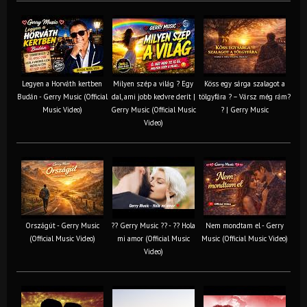
Legyen a Horváth kertben
Milyen szép a világ ? Egy
Köss egy sárga szalagot a
Budán - Gerry Music (Official
dal, ami jobb kedvre derít |
tölgyfára ?️ – Vársz még rám?
Music Video)
Gerry Music (Official Music
? | Gerry Music
Video)
Országút - Gerry Music
?? Gerry Music ?? - ?? Hola
Nem mondtam el - Gerry
(Official Music Video)
mi amor (Official Music
Music (Official Music Video)
Video)