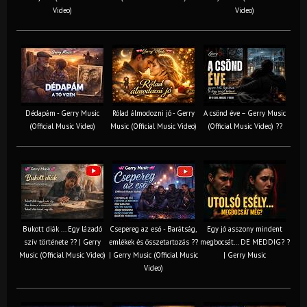
Video)
Video)
Dédapám - Gerry Music
Rólad álmodozni jó - Gerry
A csönd éve – Gerry Music
(Official Music Video)
Music (Official Music Video)
(Official Music Video) ??
Bukott diák ... Egy lázadó
Csepereg az eső - Barátság,
Egy jó asszony mindent
szív története ?? | Gerry
emlékek és összetartozás ?️?
megbocsát… DE MEDDIG? ?
Music (Official Music Video)
| Gerry Music (Official Music
| Gerry Music
Video)