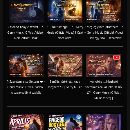
? Mondd hány éjszakát… ? –
? Elmúlt az éjjel… ? – Gerry
? Még egyszer láthatnám… ?
Gerry Music (Official Video) |
Music (Official Video) | Csak
– Gerry Music (Official Video)
Nem értheti senki
álom voltál
| Csak egy szó… „szeretlek”
? Szerelemre születtem ❤️ –
Banális történet… vagy
Homokóra ... Megható
Gerry Music (Official Video) |
mégsem? ? | Gerry Music
szerelmes dal az elmúlásról
A szenvedély éjszakája
⏳? | Gerry Music (Official
Music Video) |