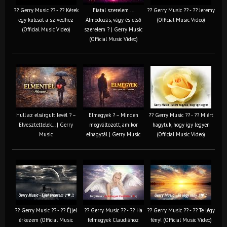
?? Gerry Music ?? - ?? Kérek
Fiatal szerelem ...
?? Gerry Music ?? - ?? Jeremy
egy kulcsot a szívedhez
Álmodozás, vágy és első
(Official Music Video)
(Official Music Video)
szerelem ? | Gerry Music
(Official Music Video)
Hull az elsárgult levél ? –
Elmegyek ? – Minden
?? Gerry Music ?? - ?? Miért
Elvesztettelek… | Gerry
megváltozott, amikor
hagytuk, hogy így legyen
Music
elhagytál | Gerry Music
(Official Music Video)
?? Gerry Music ?? - ?? Éjjel
?? Gerry Music ?? - ?? Ha
?? Gerry Music ?? - ?? Te légy
érkezem (Official Music
felmegyek Claudiához
fény! (Official Music Video)