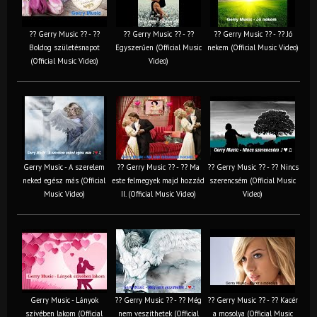
?? Gerry Music ?? - ??
?? Gerry Music ?? - ??
?? Gerry Music ?? - ?? Jó
Boldog születésnapot
Egyszerűen (Official Music
nekem (Official Music Video)
(Official Music Video)
Video)
Gerry Music - A szerelem
?? Gerry Music ?? - ?? Ma
?? Gerry Music ?? - ?? Nincs
neked egész más (Official
este felmegyek majd hozzád
szerencsém (Official Music
Music Video)
II. (Official Music Video)
Video)
Gerry Music - Lányok
?? Gerry Music ?? - ?? Még
?? Gerry Music ?? - ?? Kacér
szívében lakom (Official
nem veszíthetek (Official
a mosolya (Official Music