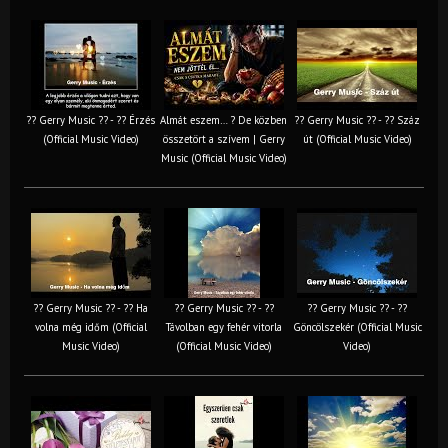
?? Gerry Music ?? - ?? Érzés
Almát eszem… ? De közben
?? Gerry Music ?? - ?? Száz
(Official Music Video)
összetört a szívem | Gerry
út (Official Music Video)
Music (Official Music Video)
?? Gerry Music ?? - ?? Ha
?? Gerry Music ?? - ??
?? Gerry Music ?? - ??
volna még időm (Official
Távolban egy fehér vitorla
Göncölszekér (Official Music
Music Video)
(Official Music Video)
Video)