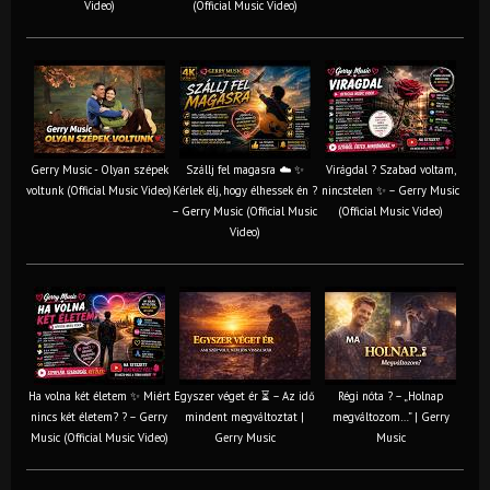
Video)
(Official Music Video)
Gerry Music - Olyan szépek
Szállj fel magasra ☁️ ✨
Virágdal ? Szabad voltam,
voltunk (Official Music Video)
Kérlek élj, hogy élhessek én ?
nincstelen ✨ – Gerry Music
– Gerry Music (Official Music
(Official Music Video)
Video)
Ha volna két életem ✨ Miért
Egyszer véget ér ⏳ – Az idő
Régi nóta ? – „Holnap
nincs két életem? ? – Gerry
mindent megváltoztat |
megváltozom…” | Gerry
Music (Official Music Video)
Gerry Music
Music