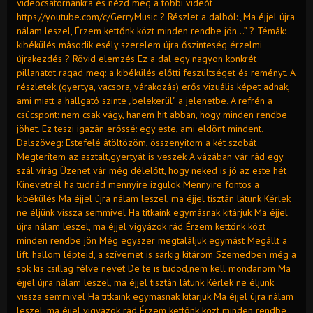
videocsatornánkra és nézd meg a többi videót
https://youtube.com/c/GerryMusic ? Részlet a dalból: „Ma éjjel újra
nálam leszel, Érzem kettőnk közt minden rendbe jön…” ? Témák:
kibékülés második esély szerelem újra őszinteség érzelmi
újrakezdés ? Rövid elemzés Ez a dal egy nagyon konkrét
pillanatot ragad meg: a kibékülés előtti feszültséget és reményt. A
részletek (gyertya, vacsora, várakozás) erős vizuális képet adnak,
ami miatt a hallgató szinte „belekerül” a jelenetbe. A refrén a
csúcspont: nem csak vágy, hanem hit abban, hogy minden rendbe
jöhet. Ez teszi igazán erőssé: egy este, ami eldönt mindent.
Dalszöveg: Estefelé átöltözöm, összenyitom a két szobát
Megterítem az asztalt,gyertyát is veszek A vázában vár rád egy
szál virág Üzenet vár még délelőtt, hogy neked is jó az este hét
Kinevetnél ha tudnád mennyire izgulok Mennyire fontos a
kibékülés Ma éjjel újra nálam leszel, ma éjjel tisztán látunk Kérlek
ne éljünk vissza semmivel Ha titkaink egymásnak kitárjuk Ma éjjel
újra nálam leszel, ma éjjel vigyázok rád Érzem kettőnk közt
minden rendbe jön Még egyszer megtaláljuk egymást Megállt a
lift, hallom lépteid, a szívemet is sarkig kitárom Szemedben még a
sok kis csillag félve nevet De te is tudod,nem kell mondanom Ma
éjjel újra nálam leszel, ma éjjel tisztán látunk Kérlek ne éljünk
vissza semmivel Ha titkaink egymásnak kitárjuk Ma éjjel újra nálam
leszel, ma éjjel vigyázok rád Érzem kettőnk közt minden rendbe