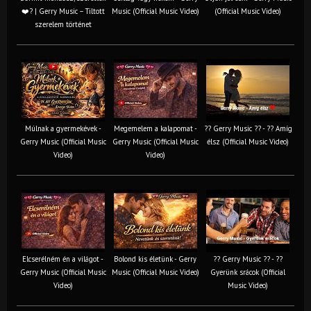
❤️‍? | Gerry Music – Tiltott
Music (Official Music Video)
(Official Music Video)
szerelem történet
Múlnak a gyermekévek -
Megemelem a kalapomat -
?? Gerry Music ?? - ?? Amíg
Gerry Music (Official Music
Gerry Music (Official Music
élsz (Official Music Video)
Video)
Video)
Elcserélném én a világot -
Bolond kis életünk - Gerry
?? Gerry Music ?? - ??
Gerry Music (Official Music
Music (Official Music Video)
Gyerünk srácok (Official
Video)
Music Video)