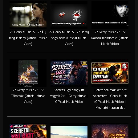
?? Gerry Music ?? - ?? Állj
?? Gerry Music ?? - ?? Harag
?? Gerry Music ?? - ??
meg kislány (Official Music
vagy béke (Official Music
Dalban mondom el (Official
Video)
Video)
Music Video)
?? Gerry Music ?? - ??
Szeress úgy, ahogy itt
Életemben csak két nőt
Tábortűz (Official Music
vagyok ?✨ – Gerry Music |
szerettem - Gerry Music
Video)
Official Music Video
(Official Music Video) |
Megható magyar dal