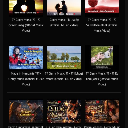
?? Gerry Music ?? - ??
Gerry Music - Túl szép
?? Gerry Music ?? - ??
Őrzöm még (Official Music
(Official Music Video)
Szívedben élnék (Official
Video)
Music Video)
Made in Hungária ??? -
?? Gerry Music ?? - ?? Robogj
?? Gerry Music ?? - ?? Ez
Gerry Music (Official Music
vonat (Official Music Video)
nem játék (Official Music
Video)
Video)
Bármit mondasz, szeretlek
Csillag vagy nekem - Gerry
Olyan jól esik - Gerry Music