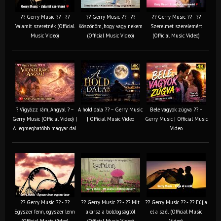
?? Gerry Music ?? - ??
?? Gerry Music ?? - ??
?? Gerry Music ?? - ??
Valamit szeretnék (Official
Köszönöm, hogy vagy nekem
Szerelmet szerelemért
Music Video)
(Official Music Video)
(Official Music Video)
? Vigyázz rám, Angyal ? –
A hold dala ?? – Gerry Music
Bele vagyok zúgva ?? –
Gerry Music (Official Video) |
| Official Music Video
Gerry Music | Official Music
A legmeghatóbb magyar dal
Video
?? Gerry Music ?? - ??
?? Gerry Music ?? - ?? Mit
?? Gerry Music ?? - ?? Fújja
Egyszer fenn, egyszer lenn
akarsz a boldogságtól
el a szél (Official Music
(Official Music Video)
(Official Music Video)
Video)