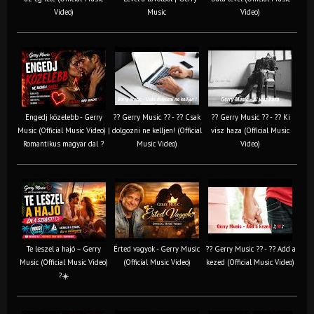
Video)
Music
Video)
Engedj közelebb - Gerry
?? Gerry Music ?? - ?? Csak
?? Gerry Music ?? - ?? Ki
Music (Official Music Video) |
dolgozni ne kelljen! (Official
visz haza (Official Music
Romantikus magyar dal ?
Music Video)
Video)
Te leszel a hajó – Gerry
Érted vagyok - Gerry Music
?? Gerry Music ?? - ?? Add a
Music (Official Music Video)
(Official Music Video)
kezed (Official Music Video)
?☀️