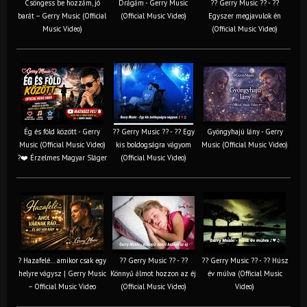
Csöngess be hozzám, jó
Drágám - Gerry Music
?? Gerry Music ?? - ??
barát – Gerry Music (Official
(Official Music Video)
Egyszer megjavulok én
Music Video)
(Official Music Video)
Ég és föld között - Gerry
?? Gerry Music ?? - ?? Egy
Gyöngyhajú lány - Gerry
Music (Official Music Video)
kis boldogságra vágyom
Music (Official Music Video)
?❤️ Érzelmes Magyar Sláger
(Official Music Video)
? Hazafelé… amikor csak egy
?? Gerry Music ?? - ??
?? Gerry Music ?? - ?? Húsz
helyre vágysz | Gerry Music
Könnyű álmot hozzon az éj
év múlva (Official Music
– Official Music Video
(Official Music Video)
Video)