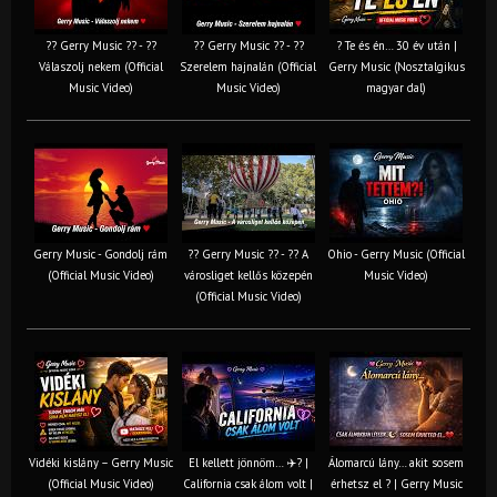
?? Gerry Music ?? - ??
?? Gerry Music ?? - ??
? Te és én… 30 év után |
Válaszolj nekem (Official
Szerelem hajnalán (Official
Gerry Music (Nosztalgikus
Music Video)
Music Video)
magyar dal)
Gerry Music - Gondolj rám
?? Gerry Music ?? - ?? A
Ohio - Gerry Music (Official
(Official Music Video)
városliget kellős közepén
Music Video)
(Official Music Video)
Vidéki kislány – Gerry Music
El kellett jönnöm… ✈️? |
Álomarcú lány… akit sosem
(Official Music Video)
California csak álom volt |
érhetsz el ? | Gerry Music