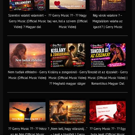
Szeretni valakit valamiért –
?? Gerry Music ?? - ?? Nagy
Rég várok valakire ? –
Gerry Music (Official Music
baj van, hol a szívem (Official
Megtalálom valaha az
Video) ? Magyar dal
Music Video)
igazit? | Gerry Music
Nem tudlak elfeledni - Gerry
Kislány a zongoránál - Gerry
Táncold át az éjszakát - Gerry
Music (Official Music Video)
Music (Official Music Video)
Music (Official Music Video) |
?? Megható magyar sláger
Romantikus Magyar Dal
?? Gerry Music ?? - ?? Nézz
? „Nem kell, hogy válaszolj…”
?? Gerry Music ?? - ?? Egy
az ég felé (Official Music
– Levél a távolból | Gerry
buta levél (Official Music