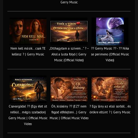
Gerry Music
Nem kell másik… csak TE
„Otthagytam a szívem…” ? –
?? Gerry Music ?? - ?? Nika
kellesz ? | Gerry Music
Ahol a lusta folyó | Gerry
se perimeno (Official Music
Music (Official Video)
Video)
Csavargódal ?? (Egy élet út
Óh, kisleány ?? (EZT nem
? Egy lány az első sorból… és
nélkül… mégis szabadon)
fogod elfelejteni…) Gerry
örökre eltűnt ? | Gerry Music
Gerry Music | Official Music
Music | Official Music Video
Video