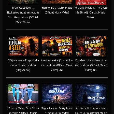
Erdő közepében ...
Harmonikás - Gerry Music
?? Gerry Music ?? - ?? Gyere
Titokzatos, érzelmes utazás
(Official Music Video)
és álmodj (Official Music
?✨ | Gerry Music (Official
Video)
Music Video)
Elfújja a szél – Engedd el a
Azért vannak a jó barátok –
Egy darabot a szívemből –
múltat ? | Gerry Music
Gerry Music (Official Music
Gerry Music (Official Music
(Magyar dal)
Video) ?❤️
Video) ❤️?
?? Gerry Music ?? - ?? Hova
Még sohasem - Gerry Music
Reszket a Hold a tó vizén -
menjek ? (Official Music
(Official Music Video)
Gerry Music (Official Music