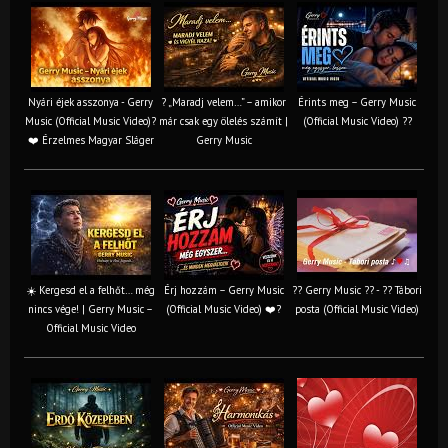
Nyári éjek asszonya - Gerry
? „Maradj velem…” – amikor
Érints meg – Gerry Music
Music (Official Music Video)?
már csak egy ölelés számít |
(Official Music Video) ??
❤️ Érzelmes Magyar Sláger
Gerry Music
☀️ Kergesd el a felhőt… még
Érj hozzám – Gerry Music
?? Gerry Music ?? - ?? Tábori
nincs vége! | Gerry Music –
(Official Music Video) ❤️?
posta (Official Music Video)
Official Music Video