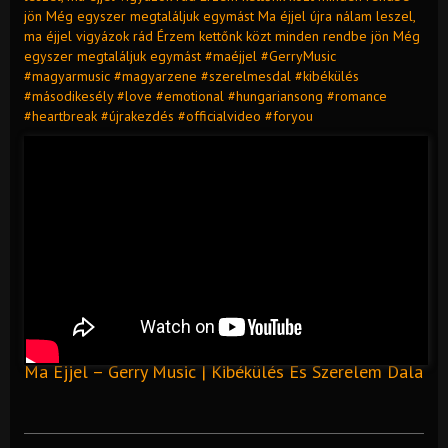
jön Még egyszer megtaláljuk egymást Ma éjjel újra nálam leszel,
ma éjjel vigyázok rád Érzem kettőnk közt minden rendbe jön Még
egyszer megtaláljuk egymást #maéjjel #GerryMusic
#magyarmusic #magyarzene #szerelmesdal #kibékülés
#másodikesély #love #emotional #hungariansong #romance
#heartbreak #újrakezdés #officialvideo #foryou
Ma Éjjel – Gerry Music | Kibékülés És Szerelem Dala