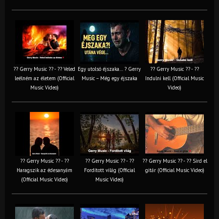
?? Gerry Music ?? - ?? Veled
Egy utolsó éjszaka… ? Gerry
?? Gerry Music ?? - ??
leélném az életem (Official
Music – Még egy éjszaka
Indulni kell (Official Music
Music Video)
Video)
?? Gerry Music ?? - ??
?? Gerry Music ?? - ??
?? Gerry Music ?? - ?? Sírd el
Haragszik az édesanyám
Fordított világ (Official
gitár (Official Music Video)
(Official Music Video)
Music Video)