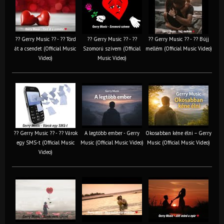
?? Gerry Music ?? - ?? Törd
?? Gerry Music ?? - ??
?? Gerry Music ?? - ?? Bújj
át a csendet (Official Music
Szomorú szívem (Official
mellém (Official Music Video)
Video)
Music Video)
?? Gerry Music ?? - ?? Várok
A legtöbb ember - Gerry
Okosabban kéne élni – Gerry
egy SMS-t (Official Music
Music (Official Music Video)
Music (Official Music Video)
Video)