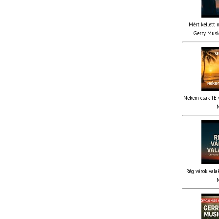
Mért kellett 
Gerry Music
Nekem csak TE v
M
Rég várok valak
M