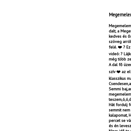
Megemelem 
Megemelem a
dalt, a Mege
kedves és ős
szöveg arról
felé. ❤️ ? E
videó: ? Láj
még több zen
A dal fő üze
szív ❤️ az e
klasszikus m
Csendesen,ah
Semmi baj,a
megemelem a 
teszem,ó,ó,ó
Hát fordulj
semmit nem 
kalapomat, H
percet se vá
és én leves