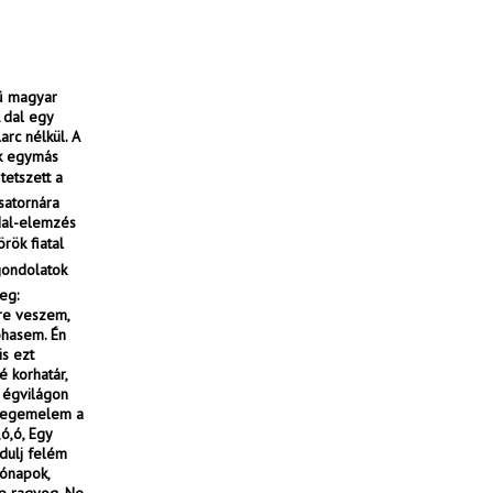
rű magyar
 dal egy
arc nélkül. A
nk egymás
tetszett a
satornára
dal-elemzés
rök fiatal
gondolatok
eg:
zre veszem,
ohasem. Én
s ezt
é korhatár,
 égvilágon
 megemelem a
ó,ó, Egy
rdulj felém
ónapok,