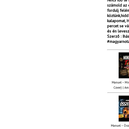
Nincs idő te
számold az 
fordulj felé
köztünk,hid
kalapomat, H
percet se vá
és én levesz
Szerző : Ih
#magyarnota
Manuel – Min
Cover) | Ami
Manuel – Öss