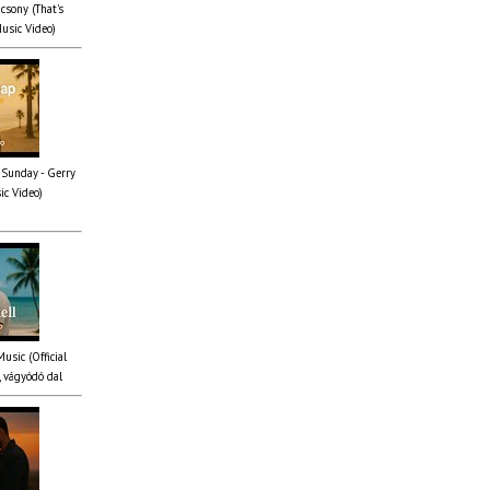
csony (That's
Music Video)
 Sunday - Gerry
ic Video)
Music (Official
 vágyódó dal