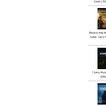
Cover) | Ett
Bocsáss meg ké
tudok - Gerry 
? Gerry Musi
(Offi