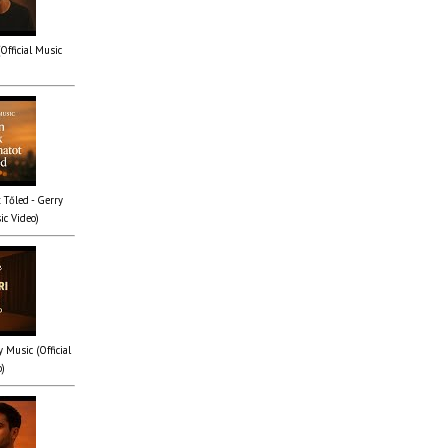
(Official Music
 Tőled - Gerry
ic Video)
y Music (Official
o)