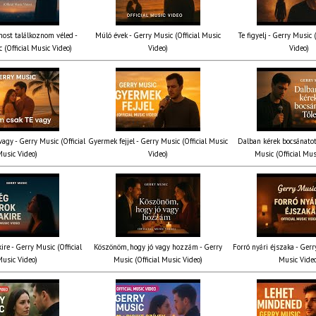
most találkoznom véled -
Múló évek - Gerry Music (Official Music
Te figyelj - Gerry Music 
 (Official Music Video)
Video)
Video)
agy - Gerry Music (Official
Gyermek fejjel - Gerry Music (Official Music
Dalban kérek bocsánatot
usic Video)
Video)
Music (Official Mus
ire - Gerry Music (Official
Köszönöm, hogy jó vagy hozzám - Gerry
Forró nyári éjszaka - Gerr
usic Video)
Music (Official Music Video)
Music Vide