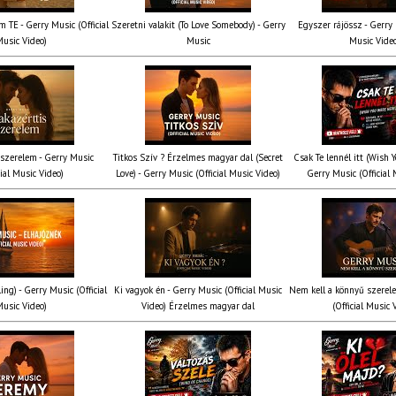
 TE - Gerry Music (Official
Szeretni valakit (To Love Somebody) - Gerry
Egyszer rájössz - Gerry 
usic Video)
Music
Music Vide
 szerelem - Gerry Music
Titkos Szív ? Érzelmes magyar dal (Secret
Csak Te lennél itt (Wish 
cial Music Video)
Love) - Gerry Music (Official Music Video)
Gerry Music (Official 
ing) - Gerry Music (Official
Ki vagyok én - Gerry Music (Official Music
Nem kell a könnyű szerel
usic Video)
Video) Érzelmes magyar dal
(Official Music 