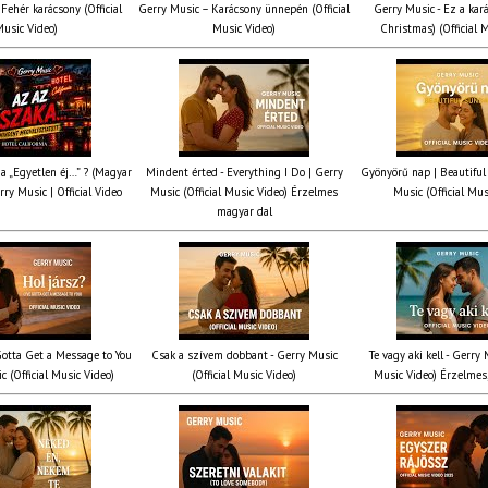
Fehér karácsony (Official
Gerry Music – Karácsony ünnepén (Official
Gerry Music - Ez a kará
usic Video)
Music Video)
Christmas) (Official 
ia „Egyetlen éj…” ? (Magyar
Mindent érted - Everything I Do | Gerry
Gyönyörű nap | Beautiful
rry Music | Official Video
Music (Official Music Video) Érzelmes
Music (Official Mus
magyar dal
 Gotta Get a Message to You
Csak a szívem dobbant - Gerry Music
Te vagy aki kell - Gerry 
c (Official Music Video)
(Official Music Video)
Music Video) Érzelmes,