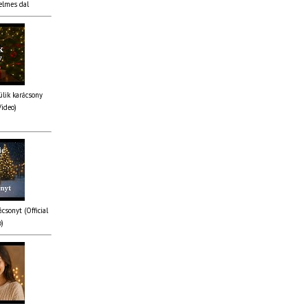
elmes dal
lik karácsony
Video)
csonyt (Official
o)