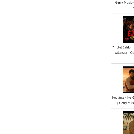
Gerry Music - 
M
? Hotel Californ
változat) – Ge
Hol jársz - I've
| Gerry Musi