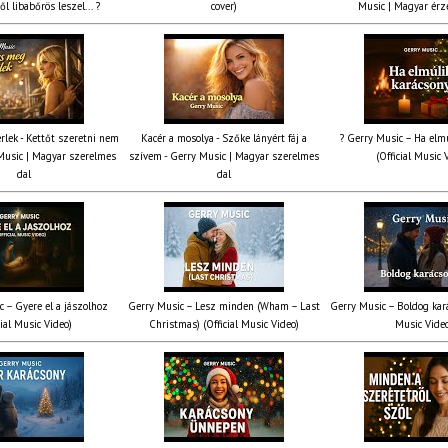
ől libabőrös leszel... ?
cover)
Music | Magyar érz
rlek - Kettőt szeretni nem
Kacér a mosolya - Szőke lányért fáj a
? Gerry Music – Ha elmú
Music | Magyar szerelmes
szívem - Gerry Music | Magyar szerelmes
(Official Music 
dal
dal
c – Gyere el a jászolhoz
Gerry Music – Lesz minden (Wham – Last
Gerry Music – Boldog kará
cial Music Video)
Christmas) (Official Music Video)
Music Vide