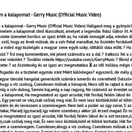
a kalapomat - Gerry Music (Official Music Video)
 kalapomat - Gerry Music (Official Music Video) Hallgasd meg a gyönyö
melem a kalapomat című klasszikust, amelyet a legendás Ihász Gábor írt. A
zinte üzenetet hordoz: az igazi érték az, ha valaki önmagát adja, minden ál
 szól, hogy az évek múlnak, de a szív fiatal maradhat, ha őszintén fordulu
z a videó egy tisztelgés a magyar zene egyik szép, időtálló dala előtt. ? Ha 
kold ? Írd meg kommentben, mit jelent számodra ez a dal ? Iratkozz fel a c
ei videóért ? További videók: https://youtube.com/c/GerryMusic ? Rövid 
nete: ? az őszinteség és az igazi arc megmutatása ⏳ az idő múlása, mégis ö
lfogadás és a tisztelet egymás iránt Miért különleges? egyszerű, de mély 
agyar táncdal hangulat generációk számára ismerős és szerethető Dalszöv
ogy a víz csobog, Csendesen múlnak a hónapok, Nincs idő te rajtad is és
míg a szív dobog, Semmi baj,amíg a nap ragyog, Ne számold az éveidet s
kalapomat, Ha megmutatod az igazi arcodat, Hát fordulj felém látod én i
, Egy percet se várj,csak szólalj meg már, És nem lesz köztünk,hidd el több
 felém és én leveszem a szemüvegem. Nem kell a púder az úgy zavar, S az
takar, Maradj így,maradj így velem szemben,s akkor jól érzed magad. Én
a megmutatod az igazi arcodat, Hát fordulj felém látod én is ezt teszem,ó,
rj,csak szólalj meg már, És nem lesz köztünk,hidd el többé korhatár, Hát fo
zem a szemüvegem. Csendesen,ahogy a víz csobog, Csendesen múlnak a h