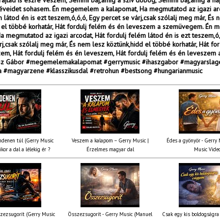
 rajtad is észre veszem, Semmi baj,amíg a szív dobog, Semmi baj,amíg a n
éveidet sohasem. Én megemelem a kalapomat, Ha megmutatod az igazi arc
m látod én is ezt teszem,ó,ó,ó, Egy percet se várj,csak szólalj meg már, És 
d el többé korhatár, Hát fordulj felém és én leveszem a szemüvegem. Én
a megmutatod az igazi arcodat, Hát fordulj felém látod én is ezt teszem,ó,
rj,csak szólalj meg már, És nem lesz köztünk,hidd el többé korhatár, Hát fo
em, Hát fordulj felém és én leveszem, Hát fordulj felém és én leveszem 
ász Gábor #megemelemakalapomat #gerrymusic #ihaszgabor #magyarslag
 #magyarzene #klasszikusdal #retrohun #bestsong #hungarianmusic
denen túl (Gerry Music
Veszem a kalapom – Gerry Music |
Édes a gyönyör - Gerry M
kor a dal a lélekig ér ?
Érzelmes magyar dal
Music Vide
zezsugorít (Gerry Music
Összezsugorít - Gerry Music (Manuel
Csak egy kis boldogságra