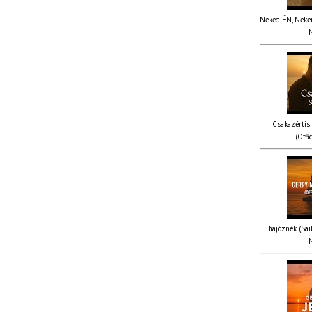
Neked ÉN, Nekem
M
Csakazértis
(Offi
Elhajóznék (Sail
M