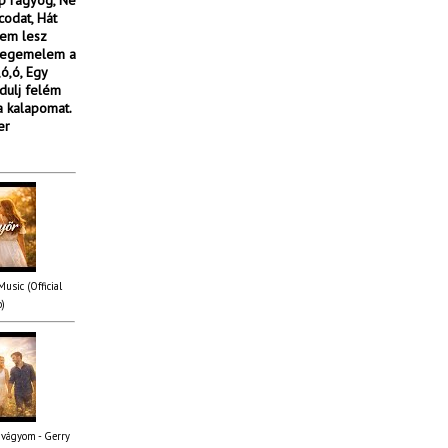
ap ragyog, Ne
odat, Hát
nem lesz
 megemelem a
ó,ó, Egy
rdulj felém
a kalapomat.
er
usic (Official
o)
 vágyom - Gerry