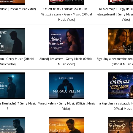
usic (Official Music Video)
? Miért félsz? Csak az idő múlik… |
Ki ölel majd? – Egy dal a
Változás szele – Gerry Music (Official
elengedésről | Gerry Music
Music Video)
Video)
am - Gerry Music (Official
Álmodj kedvesem - Gerry Music (Official
Egy lány a szemembe néze
usic Video)
Music Video)
(Official Music 
’s Heartache) ? Gerry Music
Maradj velem - Gerry Music (Official Music
Ha kigyulnak a csillagok 
?
Video)
| Official Music