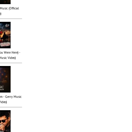
Music (Official
o)
You Were Here) -
Music Video)
em - Gerry Music
Video)