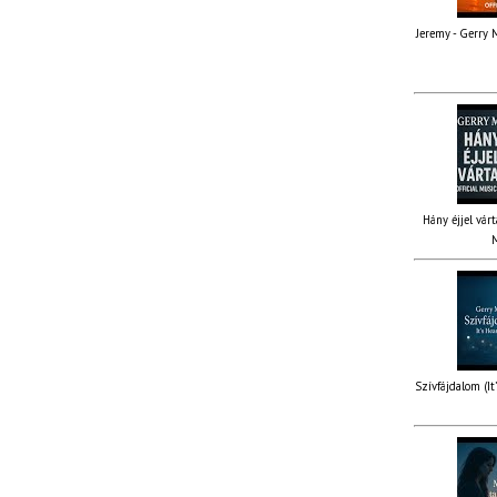
Jeremy - Gerry M
Hány éjjel várt
M
Szívfájdalom (It