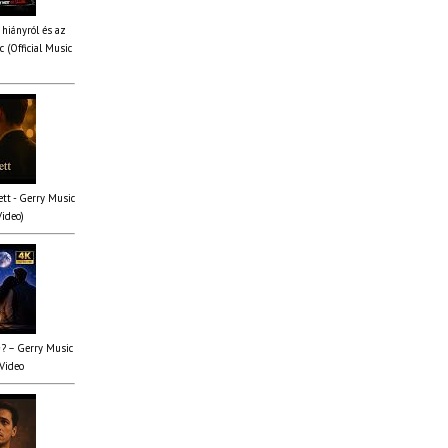
 hiányról és az
 (Official Music
tt - Gerry Music
Video)
✨? – Gerry Music
 Video