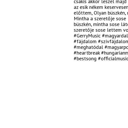
csakis akkor leszel majd 
az esik nékem keservese
előttem, Olyan büszkén, 
Mintha a szeretője sose 
büszkén, mintha sose lát
szeretője sose lettem v
#GerryMusic #magyardal
#fájdalom #szívfájdalo
#meghatódal #magyarpo
#heartbreak #hungarianm
#bestsong #officialmusi