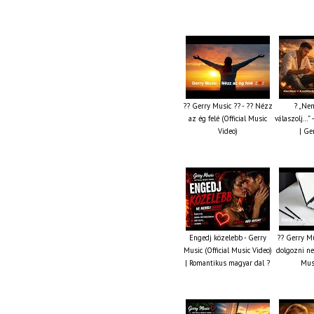
?? Gerry Music ?? - ?? Nézz
? „Nem
az ég felé (Official Music
válaszolj…” 
Video)
| Ge
Engedj közelebb - Gerry
?? Gerry Mu
Music (Official Music Video)
dolgozni ne 
| Romantikus magyar dal ?
Musi