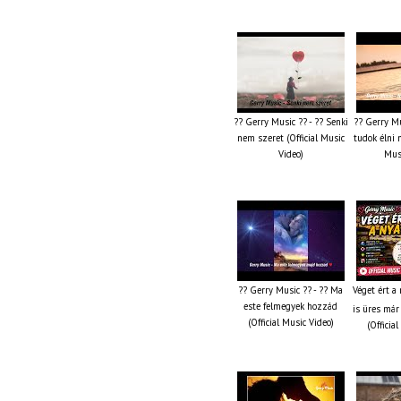
?? Gerry Music ?? - ?? Senki
?? Gerry Mu
nem szeret (Official Music
tudok élni n
Video)
Musi
?? Gerry Music ?? - ?? Ma
Véget ért a
este felmegyek hozzád
is üres már
(Official Music Video)
(Officia