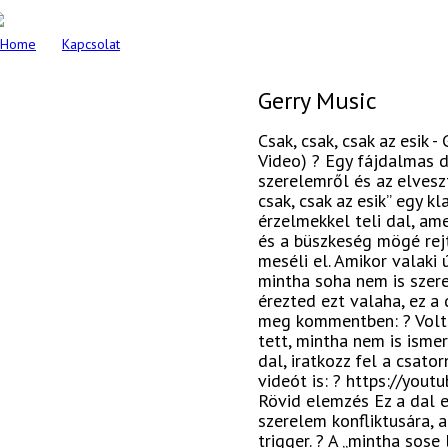
Home
Kapcsolat
Gerry Music
Csak, csak, csak az esik -
Video) ? Egy fájdalmas d
szerelemről és az elveszt
csak, csak az esik” egy k
érzelmekkel teli dal, am
és a büszkeség mögé rej
meséli el. Amikor valaki
mintha soha nem is szere
érezted ezt valaha, ez a 
meg kommentben: ? Volt 
tett, mintha nem is isme
dal, iratkozz fel a csato
videót is: ? https://yout
Rövid elemzés Ez a dal e
szerelem konfliktusára, 
trigger. ? A „mintha sose