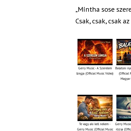
„Mintha sose szere
Csak, csak, csak az
Gerry Music - A Szerelem
Balatoni ny
lángja (Official Music Video)
(Official
Magyar 
Te vagy aki kell nekem -
Gerry Music
Gerry Music (Official Music
rózsa (Offi