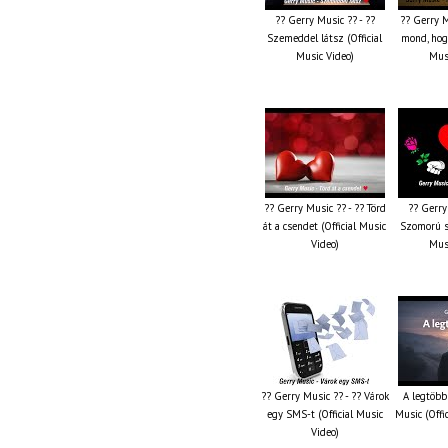
?? Gerry Music ?? - ??
?? Gerry M
Szemeddel látsz (Official
mond, hog
Music Video)
Musi
?? Gerry Music ?? - ?? Törd
?? Gerry
át a csendet (Official Music
Szomorú sz
Video)
Musi
?? Gerry Music ?? - ?? Várok
A legtöbb
egy SMS-t (Official Music
Music (Offi
Video)