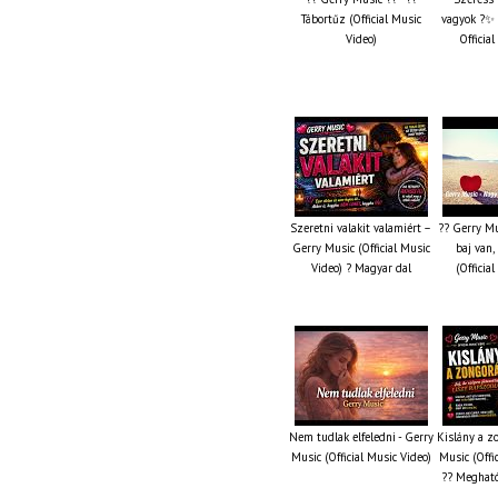
Tábortűz (Official Music
vagyok ?✨ 
Video)
Officia
Szeretni valakit valamiért –
?? Gerry Mu
Gerry Music (Official Music
baj van,
Video) ? Magyar dal
(Officia
Nem tudlak elfeledni - Gerry
Kislány a z
Music (Official Music Video)
Music (Offi
?? Megható