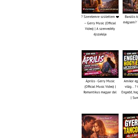
? Szerelemre születtem ❤️
Banális t
mégsem? ?
– Gerry Music (Official
Video) | A szenvedély
éjszakája
Április - Gerry Music
Amikor eg
(Official Music Video) |
világ... 
Romantikus magyar dal
Engedd, hog
| Su