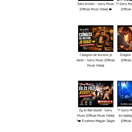
Édes érintés – Gerry Music
?? Gerry Mu
(Official Music Video) ❤️
(Officia
Csöngess be hozzám, jó
Drágám -
barát – Gerry Music (Official
(Officia
Music Video)
Ég és föld között - Gerry
?? Gerry M
Music (Official Music Video)
kis boldo
?❤️ Érzelmes Magyar Sláger
(Officia