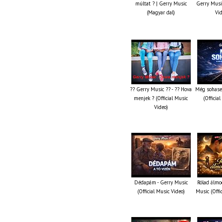
múltat ? | Gerry Music
Gerry Music
(Magyar dal)
Vi
?? Gerry Music ?? - ?? Hova
Még sohase
menjek ? (Official Music
(Officia
Video)
Dédapám - Gerry Music
Rólad álmo
(Official Music Video)
Music (Offi