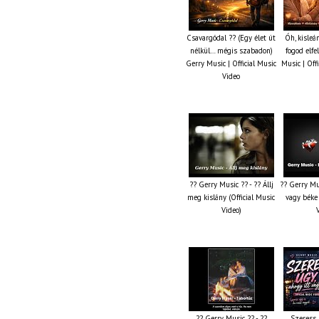
Csavargódal ?? (Egy élet út
Óh, kisleá
nélkül… mégis szabadon)
fogod elfe
Gerry Music | Official Music
Music | Off
Video
?? Gerry Music ?? - ?? Állj
?? Gerry Mu
meg kislány (Official Music
vagy béke 
Video)
?? Gerry Music ?? - ??
Szeress 