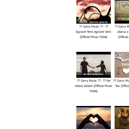
?? Gerry Music ?? - ??
?? Gerry M
Egyszer fenn, egyszer lenn
akarsz a
(Official Music Video)
(Officia
?? Gerry Music ?? - ?? Ne
?? Gerry Mus
rohanj előlem (Official Music
You (Offic
Video)