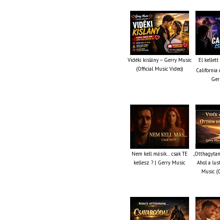
Vidéki kislány – Gerry Music
El kellet
(Official Music Video)
California 
Ger
Nem kell másik… csak TE
„Otthagytam
kellesz ? | Gerry Music
Ahol a lus
Music (O