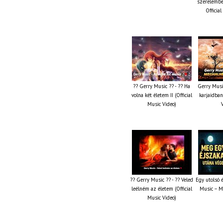
szerelembe
Officia
?? Gerry Music ?? - ?? Ha
Gerry Musi
volna két életem II (Official
karjaidban
Music Video)
?? Gerry Music ?? - ?? Veled
Egy utolsó 
leélném az életem (Official
Music – M
Music Video)