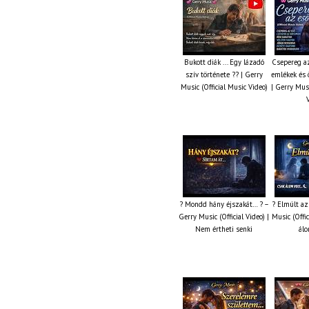
Bukott diák ... Egy lázadó
Csepereg az
szív története ?? | Gerry
emlékek és 
Music (Official Music Video)
| Gerry Musi
? Mondd hány éjszakát… ? –
? Elmúlt az
Gerry Music (Official Video) |
Music (Offic
Nem értheti senki
álo