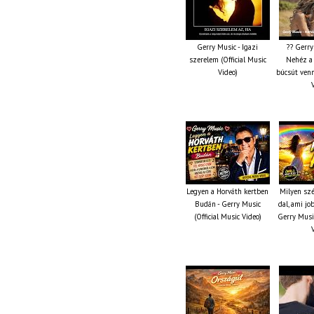
Gerry Music - Igazi
?? Gerry
szerelem (Official Music
Nehéz a 
Video)
búcsút venn
Legyen a Horváth kertben
Milyen szé
Budán - Gerry Music
dal, ami jo
(Official Music Video)
Gerry Music