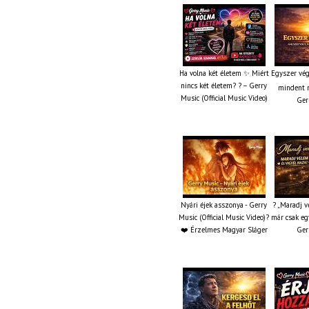
Ha volna két életem ✨ Miért
Egyszer vég
nincs két életem? ? – Gerry
mindent m
Music (Official Music Video)
Ger
Nyári éjek asszonya - Gerry
? „Maradj v
Music (Official Music Video)?
már csak eg
❤️ Érzelmes Magyar Sláger
Ger