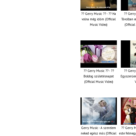
?? Gerry Music ?? - ?? Ha
?? Gerry
volna még időm (Official
Távolban e
Music Video)
(Officia
?? Gerry Music ?? - ??
?? Gerry
Boldog születésnapot
Egyszerűen
(Official Music Video)
Gerry Music - A szerelem
?? Gerry M
neked egész más (Official
este felmeg