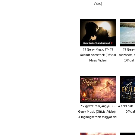
Video)
?? Gerry Music ?? - ??
?? Gerry
Valamit szeretnék (Official
Köszönöm, 
Music Video)
(Officia
? Vigyázz rám, Angyal ? –
A hold dala
Gerry Music (Official Video) |
| Offici
A legmeghatóbb magyar dal