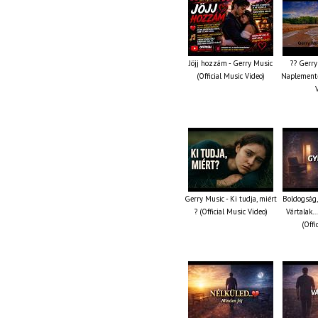
Jöjj hozzám - Gerry Music
?? Gerry
(Official Music Video)
Naplemente 
Gerry Music - Ki tudja, miért
Boldogság,
? (Official Music Video)
Vártalak…
(Offi