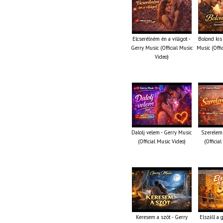
Elcserélném én a világot -
Bolond kis
Gerry Music (Official Music
Music (Offi
Video)
Dalolj velem - Gerry Music
Szerelem 
(Official Music Video)
(Officia
Keresem a szót - Gerry
Elszáll a