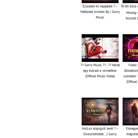
Éjszakák és nappalok ? –
Te ott állsz
Nélküled minden fáj | Gerry
Mindig v
Music
hozzád |
?? Gerry Music ?? - ?? Kérek
Fiatal 
egy kulcsot a szívedhez
Álmodozás
(Official Music Video)
szerelem ?
(Officia
Hull az elsárgult levél ? –
Elmegye
Elvesztettelek… | Gerry
megválto