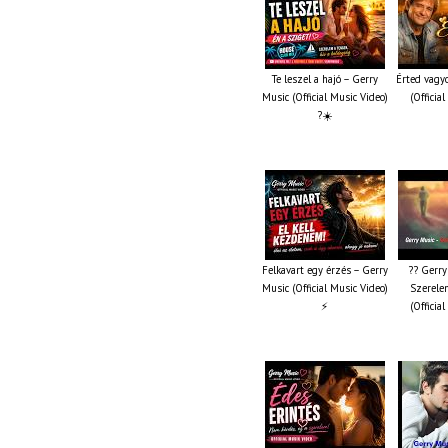
Te leszel a hajó – Gerry
Érted vagy
Music (Official Music Video)
(Officia
?☀️
Felkavart egy érzés – Gerry
?? Gerry
Music (Official Music Video)
Szerelem
⚡
(Officia