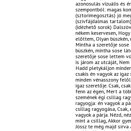
azonosulás vizuális és é
szempontból: magas ko
(sztorimegosztás) jó m
(szívfájdalmas tartalom)
(idézhető sorok) Dalszöve
nékem keservesen, Hogy 
előttem, Olyan büszkén, 
Mintha a szeretője sose 
büszkén, mintha sose lát
szeretője sose lettem vol
is járom az utcáját, Nem
Hadd pletykáljon minden
csakis én vagyok az igaz
minden vénasszony felőle
igaz szeretője. Csak, csa
fenn az égen, Mert a töb
szemének égi csillag rag
ragyogja: én vagyok a pá
csillag ragyogása, Csak, 
vagyok a párja. Nézd, né
mint a csillag, Akkor gye
Jössz te még majd sírva a