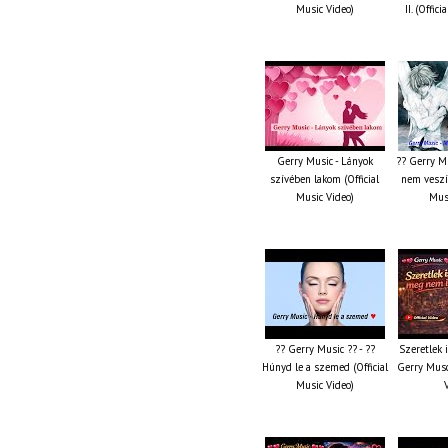
Music Video)
II. (Offic
Gerry Music - Lányok
?? Gerry M
szívében lakom (Official
nem veszít
Music Video)
Musi
?? Gerry Music ?? - ??
Szeretlek 
Húnyd le a szemed (Official
Gerry Musc
Music Video)