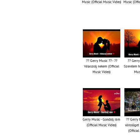
Music (Official Music Video)
Music (Offi
?? Gerry Music ?? - ??
?? Gerry
Válaszolj nekem (Official
Szerelem ha
Music Video)
Musi
Gerry Music - Gondolj rám
?? Gerry 
(Official Music Video)
városliget
(Officia