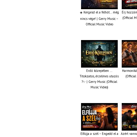
☀️ Kergesd el a felhőt… még
Érj hozzám
(Official 
nincs vége! | Gerry Music –
Official Music Video
Erdő közepében ...
Harmonikás
Titokzatos, érzelmes utazás
(Officia
?✨ | Gerry Music (Official
Music Video)
Elfújja a szél – Engedd el a
Azért vanna