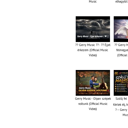
Music
elhagytál
?? Gerry Music ?? - ?? Éjjel
?? Gerry M
érkezem (Official Music
felmegye
Video)
(Officia
Gerry Music - Olyan szépek
Szállj fe
voltunk (Official Music
Kérlek élj,
Video)
? – Gerry 
Musi