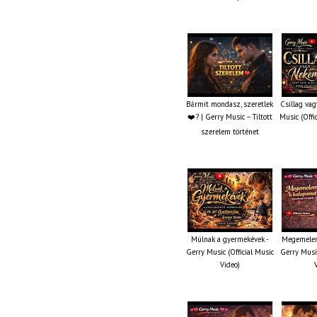
Bármit mondasz, szeretlek
Csillag va
❤️‍? | Gerry Music – Tiltott
Music (Offi
szerelem történet
Múlnak a gyermekévek -
Megemelem
Gerry Music (Official Music
Gerry Music
Video)