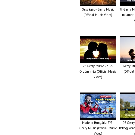
Országút - Gerry Music
?? Gerry Mu
(Official Music Video)
mi amor (
?? Gerry Music ?? - ??
Gerry Mu
Őrzöm még (Official Music
(Officia
Video)
Made in Hungária ??? -
?? Gerry
Gerry Music (Official Music
Robogj vona
Video)