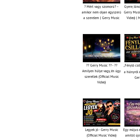
? Mért vagy szomorú? –
Gyere, tánc
amikor nem olyan egyszerű
Gerry Music
a szerelem | Gerry Music
Video) | 
?? Gerry Music ?? - ??
„Fénylő csi
Amilyen hülye vagy, én úgy
a hiányról 
szeretlek (Official Music
Ger
Video)
Legyek jó - Gerry Music
Egy május é
(Official Music Video)
amitől újr