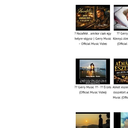
? Hazafelé… amikor csak egy
?? Gerry
helyre vágysz | Gerry Music
Könnyű álm
– Official Music Video
(Officia
?? Gerry Music ?? - ?? Érzés
Almát esze
(Official Music Video)
összetört 
Music (Offi