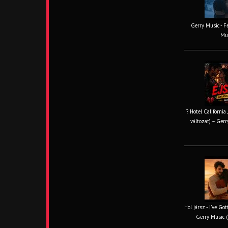
Gerry Music - Fe
Mus
? Hotel California
változat) – Gerr
Hol jársz - I've Go
Gerry Music (