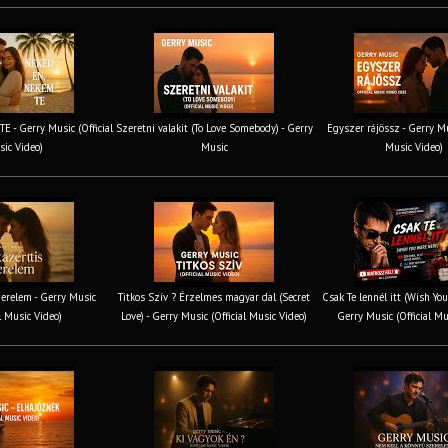
 - Gerry Music (Official
Szeretni valakit (To Love Somebody) - Gerry
Egyszer rájössz - Gerry Mus
ic Video)
Music
Music Video)
erelem - Gerry Music
Titkos Szív ? Érzelmes magyar dal (Secret
Csak Te lennél itt (Wish You
al Music Video)
Love) - Gerry Music (Official Music Video)
Gerry Music (Official Mu