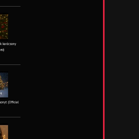
k karácsony
deo)
onyt (Official