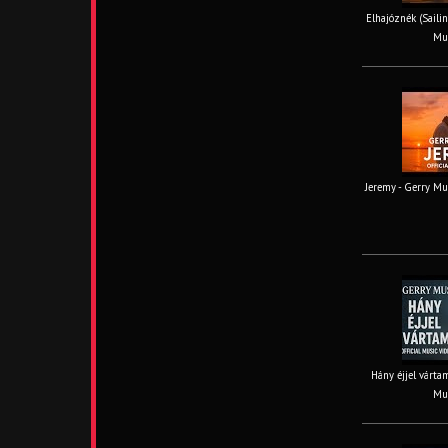
Elhajóznék (Sailin
Mus
Jeremy - Gerry Mus
Hány éjjel vártam
Mus