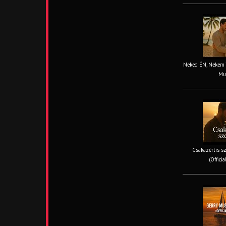
Neked ÉN, Nekem TE
Mus
Csakazértis sz
(Offici