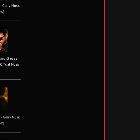
- Gerry Music
deo)
iányról és az
Official Music
 - Gerry Music
deo)