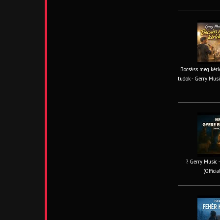
Bocsáss meg kérle
tudok - Gerry Musi
? Gerry Music –
(Offici