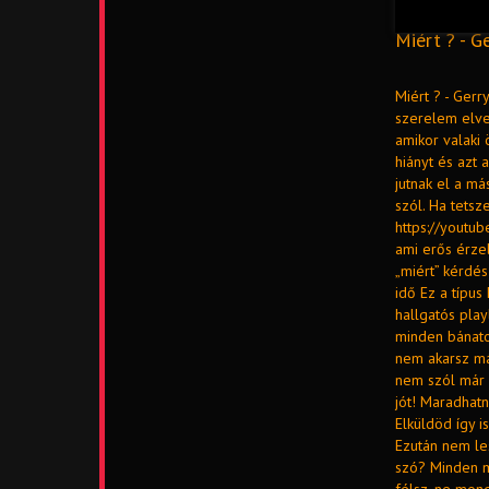
Miért ? - G
Miért ? - Gerr
szerelem elves
amikor valaki 
hiányt és azt 
jutnak el a má
szól. Ha tetsz
https://youtub
ami erős érze
„miért” kérdé
idő Ez a típus
hallgatós pla
minden bánato
nem akarsz má
nem szól már 
jót! Maradhat
Elküldöd így 
Ezután nem le
szó? Minden m