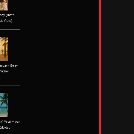
ony (That's
sic Video)
unday - Gerry
 Video)
 (Official Music
ódó dal