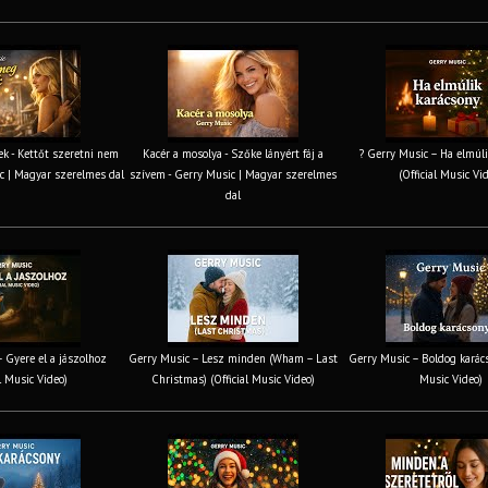
k - Kettőt szeretni nem
Kacér a mosolya - Szőke lányért fáj a
? Gerry Music – Ha elmúli
c | Magyar szerelmes dal
szívem - Gerry Music | Magyar szerelmes
(Official Music Vi
dal
 Gyere el a jászolhoz
Gerry Music – Lesz minden (Wham – Last
Gerry Music – Boldog karács
al Music Video)
Christmas) (Official Music Video)
Music Video)