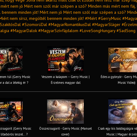
dd, hogy vége Soha nem akarsz mást csak őt Ezután nem lesz már szép nap
, mért nem jó Mért nem szól már szépen a szó? Minden más mért nem fáj,
él bennem minden jót! Mért nem jó Mért nem szól már szépen a szó? Min
 Miért nem sírsz, megöltél bennem minden jót! #Miért #GerryMusic #Magy
SzakítósDal #SzomorúDal #MagyarRomantikusDal #MagyarSláger #Érzel
algia #MagyarDalok #MagyarSzívfájdalom #LoveSongHungary #SadSong
nen túl (Gerry Music
Veszem a kalapom – Gerry Music |
Édes a gyönyör - Gerry Mus
r a dal a lélekig ér ?
Érzelmes magyar dal
Music Video)
zsugorít (Gerry Music
Összezsugorít - Gerry Music (Manuel
Csak egy kis boldogságra v
 libabőrös leszel... ?
cover)
Music | Magyar érzel