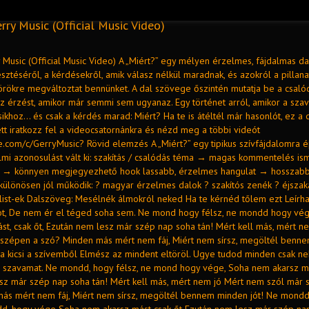
erry Music (Official Music Video)
y Music (Official Music Video) A „Miért?” egy mélyen érzelmes, fájdalmas da
ztéséről, a kérdésekről, amik válasz nélkül maradnak, és azokról a pillana
örökre megváltoztat bennünket. A dal szövege őszintén mutatja be a csalód
az érzést, amikor már semmi sem ugyanaz. Egy történet arról, amikor a sz
sikhoz… és csak a kérdés marad: Miért? Ha te is átéltél már hasonlót, ez a
ett iratkozz fel a videocsatornánkra és nézd meg a többi videót
e.com/c/GerryMusic​ ? Rövid elemzés A „Miért?” egy tipikus szívfájdalomra é
lmi azonosulást vált ki: szakítás / csalódás téma → magas kommentelés is
s → könnyen megjegyezhető hook lassabb, érzelmes hangulat → hosszabb
 különösen jól működik: ? magyar érzelmes dalok ? szakítós zenék ? éjszak
ylist-ek Dalszöveg: Mesélnék álmokról neked Ha te kérnéd tőlem ezt Leírh
t, De nem ér el téged soha sem. Ne mond hogy félsz, ne mondd hogy vég
st, csak őt, Ezután nem lesz már szép nap soha tán! Mért kell más, mért n
szépen a szó? Minden más mért nem fáj, Miért nem sírsz, megöltél benn
na kicsi a szívemből Elmész az mindent eltöröl. Ugye tudod minden csak n
is szavamat. Ne mondd, hogy félsz, ne mond hogy vége, Soha nem akarsz má
sz már szép nap soha tán! Mért kell más, mért nem jó Mért nem szól már 
ás mért nem fáj, Miért nem sírsz, megöltél bennem minden jót! Ne mondd