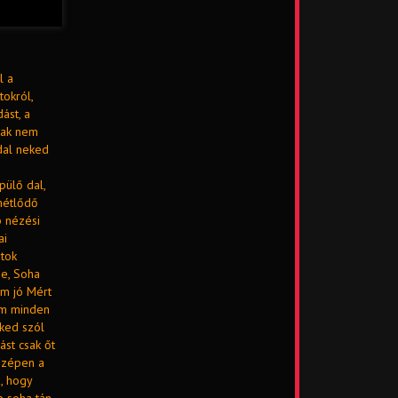
l a
tokról,
ást, a
avak nem
 dal neked
pülő dal,
métlődő
 nézési
ai
atok
e, Soha
em jó Mért
em minden
eked szól
st csak őt
szépen a
, hogy