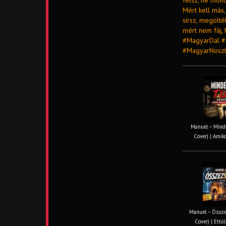
félsz, ne mon
Mért kell más
sírsz, megölt
mért nem fáj,
#MagyarDal #
#MagyarNoszt
Manuel – Minde
Cover) | Amiko
Manuel – Össze
Cover) | Ettől