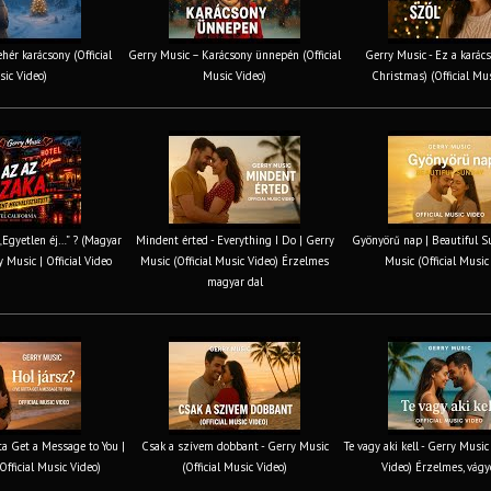
hér karácsony (Official
Gerry Music – Karácsony ünnepén (Official
Gerry Music - Ez a karács
ic Video)
Music Video)
Christmas) (Official Mu
 „Egyetlen éj…” ? (Magyar
Mindent érted - Everything I Do | Gerry
Gyönyörű nap | Beautiful S
y Music | Official Video
Music (Official Music Video) Érzelmes
Music (Official Music
magyar dal
tta Get a Message to You |
Csak a szívem dobbant - Gerry Music
Te vagy aki kell - Gerry Music
Official Music Video)
(Official Music Video)
Video) Érzelmes, vágy