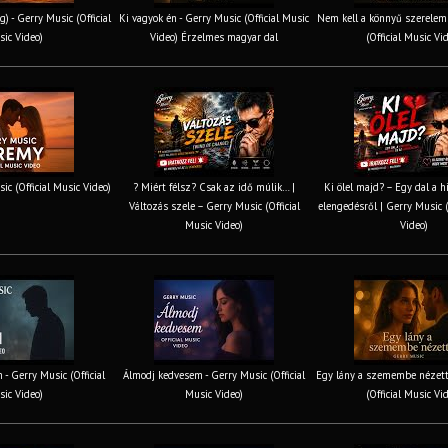
g) - Gerry Music (Official
Ki vagyok én - Gerry Music (Official Music
Nem kell a könnyű szerelem 
ic Video)
Video) Érzelmes magyar dal
(Official Music Vi
ic (Official Music Video)
? Miért félsz? Csak az idő múlik… |
Ki ölel majd? – Egy dal a h
Változás szele – Gerry Music (Official
elengedésről | Gerry Music (
Music Video)
Video)
 - Gerry Music (Official
Álmodj kedvesem - Gerry Music (Official
Egy lány a szemembe nézett
ic Video)
Music Video)
(Official Music Vi