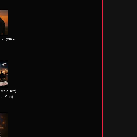
ic (Official
 Were Here) -
sic Video)