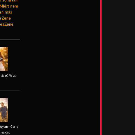
 soha tán.
 Miért nem
den más
arZene
mesZene
ic (Official
ágyom - Gerry
mes dal