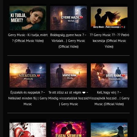
Gerry Music - Ki tudja, miért
Boldogság, gyere haza ? –
?? Gerry Music ?? - ?? Pedró
? (Official Music Video)
Vártalak… | Gerry Music
kocsmája (Official Music
(Official Video)
Video)
Éjszakák és nappalok ? –
Te ott állsz az út végén ❤️ –
Kell, hogy várj ? –
Nélküled minden fáj | Gerry
Mindig visszatalálok hozzád
Visszajövök hozzád… | Gerry
Music
| Gerry Music
Music (Official Video)