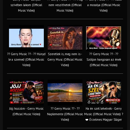
szívében lakom (Official
nem veszíthetek (Official
a mosolya (Official Music
Music Video)
Music Video)
Video)
?? Gerry Music ?? - ?? Húnyd
Szeretlek is, meg nem is -
?? Gerry Music ?? - ??
le a szemed (Official Music
Gerry Musc (Official Music
Szóljon hangosan az ének
Video)
Video)
(Official Music Video)
Jöjj hozzám - Gerry Music
?? Gerry Music ?? - ??
Ha én szél lehetnék - Gerry
(Official Music Video)
Naplemente (Official Music
Music (Official Music Video) ?️
Video)
❤️ Érzelmes Magyar Sláger