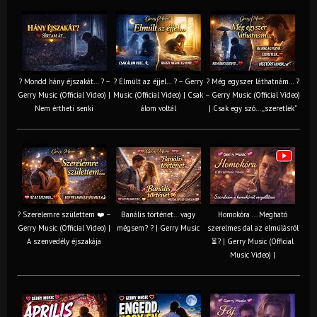
? Mondd hány éjszakát… ? –
? Elmúlt az éjjel… ? – Gerry
? Még egyszer láthatnám… ?
Gerry Music (Official Video) |
Music (Official Video) | Csak
– Gerry Music (Official Video)
Nem értheti senki
álom voltál
| Csak egy szó… „szeretlek”
? Szerelemre születtem ❤️ –
Banális történet… vagy
Homokóra ... Megható
Gerry Music (Official Video) |
mégsem? ? | Gerry Music
szerelmes dal az elmúlásról
A szenvedély éjszakája
⏳? | Gerry Music (Official
Music Video) |