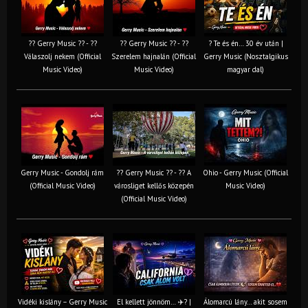
?? Gerry Music ?? - ??
?? Gerry Music ?? - ??
? Te és én… 30 év után |
Válaszolj nekem (Official
Szerelem hajnalán (Official
Gerry Music (Nosztalgikus
Music Video)
Music Video)
magyar dal)
Gerry Music - Gondolj rám
?? Gerry Music ?? - ?? A
Ohio - Gerry Music (Official
(Official Music Video)
városliget kellős közepén
Music Video)
(Official Music Video)
Vidéki kislány – Gerry Music
El kellett jönnöm… ✈️? |
Álomarcú lány… akit sosem