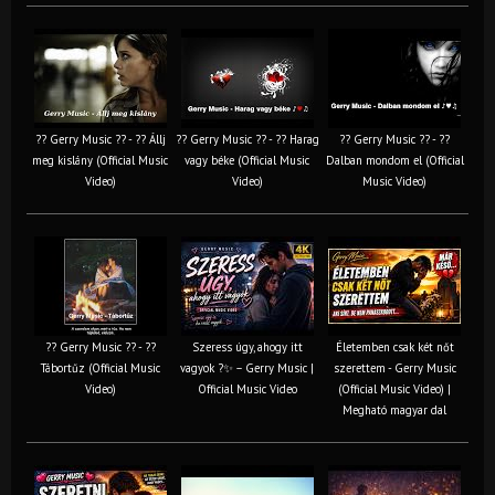
?? Gerry Music ?? - ?? Állj
?? Gerry Music ?? - ?? Harag
?? Gerry Music ?? - ??
meg kislány (Official Music
vagy béke (Official Music
Dalban mondom el (Official
Video)
Video)
Music Video)
?? Gerry Music ?? - ??
Szeress úgy, ahogy itt
Életemben csak két nőt
Tábortűz (Official Music
vagyok ?✨ – Gerry Music |
szerettem - Gerry Music
Video)
Official Music Video
(Official Music Video) |
Megható magyar dal