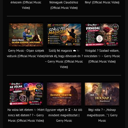
érkezem (Official Music
felmegyek Claudiához
fény! (Official Music Video)
Video)
(Official Music Video)
Gerry Music - Olyan szépek
Szállj fel magasra ☁️ ✨
Virágdal ? Szabad voltam,
voltunk (Official Music Video)
Kérlek élj, hogy élhessek én ?
nincstelen ✨ – Gerry Music
– Gerry Music (Official Music
(Official Music Video)
Video)
Ha volna két életem ✨ Miért
Egyszer véget ér ⏳ – Az idő
Régi nóta ? – „Holnap
nincs két életem? ? – Gerry
mindent megváltoztat |
megváltozom…” | Gerry
Music (Official Music Video)
Gerry Music
Music