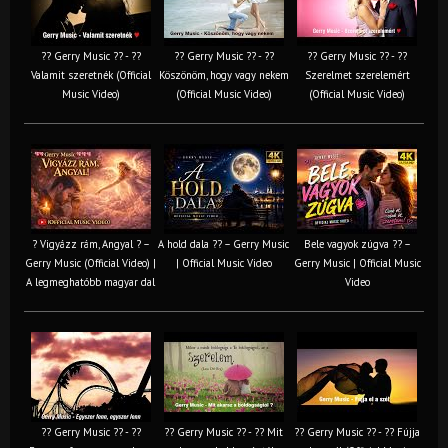
?? Gerry Music ?? - ??
?? Gerry Music ?? - ??
?? Gerry Music ?? - ??
Valamit szeretnék (Official
Köszönöm, hogy vagy nekem
Szerelmet szerelemért
Music Video)
(Official Music Video)
(Official Music Video)
? Vigyázz rám, Angyal ? –
A hold dala ?? – Gerry Music
Bele vagyok zúgva ?? –
Gerry Music (Official Video) |
| Official Music Video
Gerry Music | Official Music
A legmeghatóbb magyar dal
Video
?? Gerry Music ?? - ??
?? Gerry Music ?? - ?? Mit
?? Gerry Music ?? - ?? Fújja