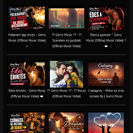
Felkavart egy érzés – Gerry
?? Gerry Music ?? - ??
Édes a gyönyör – Gerry
Music (Official Music Video)
Szerelem és gyűlölet
Music (Official Music Video) ?
⚡
(Official Music Video)
❤️
Édes érintés – Gerry Music
?? Gerry Music ?? - ?? Búcsú
Csalogány – Mikor az árva
(Official Music Video) ❤️
(Official Music Video)
szívem fáj | Gerry Music