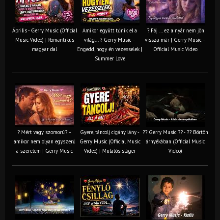
Április - Gerry Music (Official
Amikor együtt tűnik el a
? Fáj … ez a nyár nem jön
Music Video) | Romantikus
világ... ? Gerry Music –
vissza már | Gerry Music –
magyar dal
Engedd, hogy én vezesselek |
Official Music Video
Summer Love
? Mért vagy szomorú? –
Gyere, táncolj cigány lány -
?? Gerry Music ?? - ?? Börtön
amikor nem olyan egyszerű
Gerry Music (Official Music
árnyékában (Official Music
a szerelem | Gerry Music
Video) | Mulatós sláger
Video)