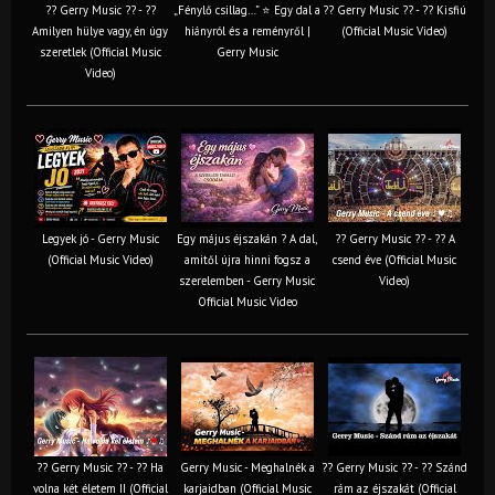
?? Gerry Music ?? - ??
„Fénylő csillag…” ⭐ Egy dal a
?? Gerry Music ?? - ?? Kisfiú
Amilyen hülye vagy, én úgy
hiányról és a reményről |
(Official Music Video)
szeretlek (Official Music
Gerry Music
Video)
Legyek jó - Gerry Music
Egy május éjszakán ? A dal,
?? Gerry Music ?? - ?? A
(Official Music Video)
amitől újra hinni fogsz a
csend éve (Official Music
szerelemben - Gerry Music
Video)
Official Music Video
?? Gerry Music ?? - ?? Ha
Gerry Music - Meghalnék a
?? Gerry Music ?? - ?? Szánd
volna két életem II (Official
karjaidban (Official Music
rám az éjszakát (Official