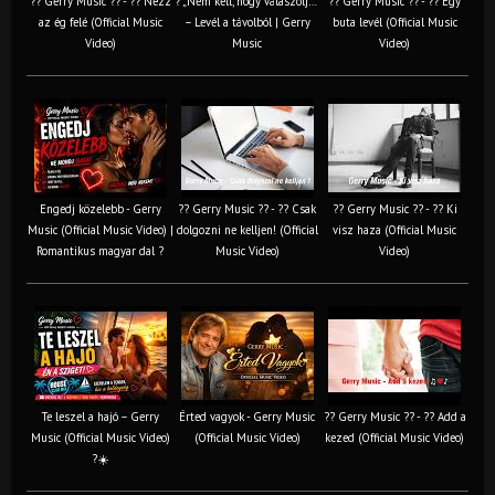
?? Gerry Music ?? - ?? Nézz
? „Nem kell, hogy válaszolj…”
?? Gerry Music ?? - ?? Egy
az ég felé (Official Music
– Levél a távolból | Gerry
buta levél (Official Music
Video)
Music
Video)
Engedj közelebb - Gerry
?? Gerry Music ?? - ?? Csak
?? Gerry Music ?? - ?? Ki
Music (Official Music Video) |
dolgozni ne kelljen! (Official
visz haza (Official Music
Romantikus magyar dal ?
Music Video)
Video)
Te leszel a hajó – Gerry
Érted vagyok - Gerry Music
?? Gerry Music ?? - ?? Add a
Music (Official Music Video)
(Official Music Video)
kezed (Official Music Video)
?☀️