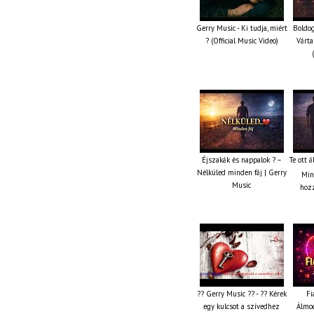
Gerry Music - Ki tudja, miért
Boldog
? (Official Music Video)
Várta
Éjszakák és nappalok ? –
Te ott 
Nélküled minden fáj | Gerry
Min
Music
hozz
?? Gerry Music ?? - ?? Kérek
Fi
egy kulcsot a szívedhez
Álmod