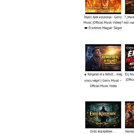
Nyári éjek asszonya - Gerry
? „Mar
Music (Official Music Video)?
már csa
❤️ Érzelmes Magyar Sláger
☀️ Kergesd el a felhőt… még
Érj ho
(Offic
nincs vége! | Gerry Music –
Official Music Video
Erdő közepében ...
Harmon