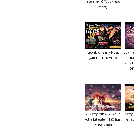
szeretlek (Official Music
Video)
Legyek jó - Gerry Music
Egy máj
(Official Music Video)
amitől
szerel
Off
?? Gerry Music ?? - ?? Ha
Gerry 
volna két életem II (Official
karjai
Music Video)