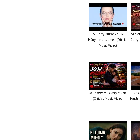
?? Gerry Music ?? - ??
Szeret
Húnyd le a szemed (Official
Gerry 
Music Video)
Jöjj hozzám - Gerry Music
?? G
(Official Music Video)
Naplem