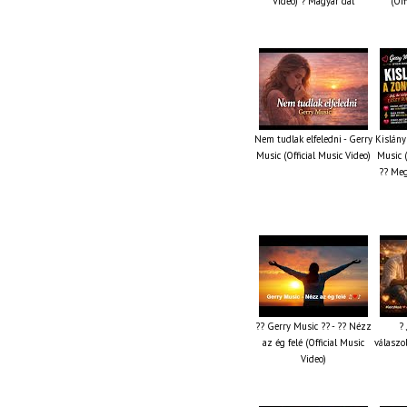
Video) ? Magyar dal
(Off
Nem tudlak elfeledni - Gerry
Kislány
Music (Official Music Video)
Music (
?? Meg
?? Gerry Music ?? - ?? Nézz
? 
az ég felé (Official Music
válaszol
Video)