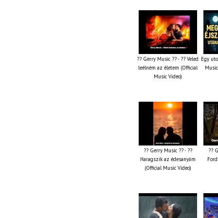
?? Gerry Music ?? - ?? Veled
Egy uto
leélném az életem (Official
Music
Music Video)
?? Gerry Music ?? - ??
?? G
Haragszik az édesanyám
Fordí
(Official Music Video)