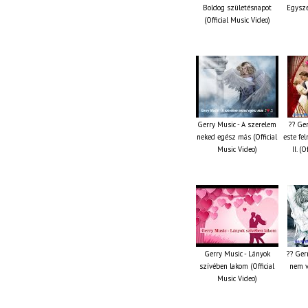
Boldog születésnapot
Egysze
(Official Music Video)
Gerry Music - A szerelem
?? Ger
neked egész más (Official
este fe
Music Video)
II. (
Gerry Music - Lányok
?? Ger
szívében lakom (Official
nem ve
Music Video)