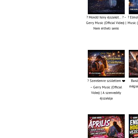
? Mondd hány éjszakát… ? –
? Elmúl
Gerry Music (Official Video) |
Music (
Nem értheti senki
? Szerelemre születtem ❤️
Baná
mégse
– Gerry Music (Official
Video) | A szenvedély
éjszakája