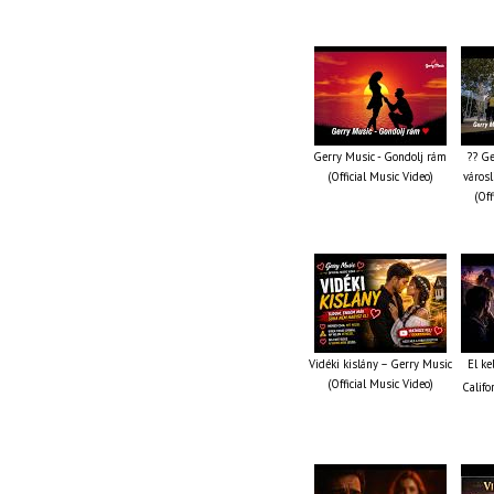
Gerry Music - Gondolj rám
?? Ge
(Official Music Video)
városl
(Off
Vidéki kislány – Gerry Music
El ke
(Official Music Video)
Califo