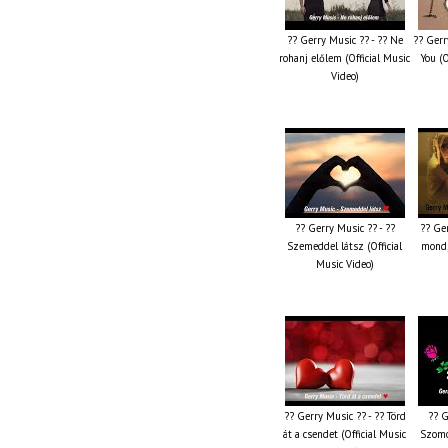
?? Gerry Music ?? - ?? Ne
?? Gerr
rohanj előlem (Official Music
You (O
Video)
?? Gerry Music ?? - ??
?? Ger
Szemeddel látsz (Official
mond,
Music Video)
?? Gerry Music ?? - ?? Törd
?? G
át a csendet (Official Music
Szomo