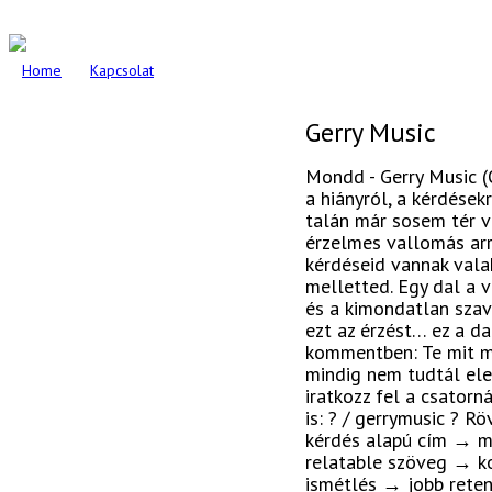
Home
Kapcsolat
Gerry Music
Mondd - Gerry Music (O
a hiányról, a kérdések
talán már sosem tér 
érzelmes vallomás arr
kérdéseid vannak valak
melletted. Egy dal a 
és a kimondatlan szava
ezt az érzést… ez a da
kommentben: Te mit m
mindig nem tudtál ele
iratkozz fel a csatorn
is: ? / gerrymusic ? R
kérdés alapú cím → m
relatable szöveg → k
ismétlés → jobb retent