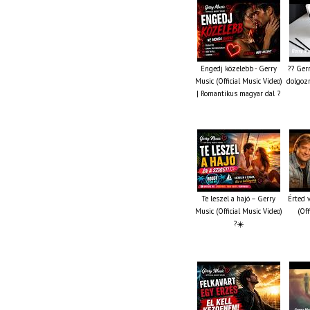
Engedj közelebb - Gerry
?? Gerr
Music (Official Music Video)
dolgozni
| Romantikus magyar dal ?
Te leszel a hajó – Gerry
Érted 
Music (Official Music Video)
(Off
?☀️