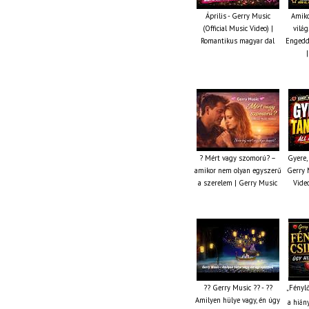
Április - Gerry Music
Amiko
(Official Music Video) |
világ
Romantikus magyar dal
Engedd
? Mért vagy szomorú? –
Gyere, 
amikor nem olyan egyszerű
Gerry M
a szerelem | Gerry Music
Video
?? Gerry Music ?? - ??
„Fénylő
Amilyen hülye vagy, én úgy
a hián