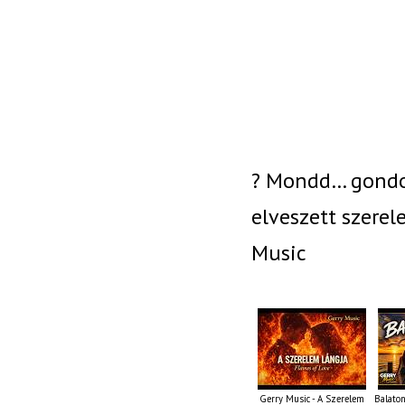
? Mondd… gondo
elveszett szerel
Music
Gerry Music - A Szerelem
Balaton