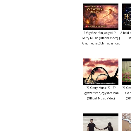
? Vigyázz rám, Angyal ? –
A hold 
Gerry Music (Official Video) |
| Of
A legmeghatóbb magyar dal
?? Gerry Music ?? - ??
?? Ger
Egyszer fenn, egyszer lenn
akar
(Official Music Video)
(Off