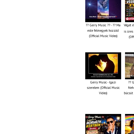
?? Gerry Music ?? - ?? Ma
Véget é
este felmegyek hozzád
is üres
(Official Music Video)
(Off
Gerry Music - Igazi
?? G
szerelem (Official Music
Nehé
Video)
búcsút 