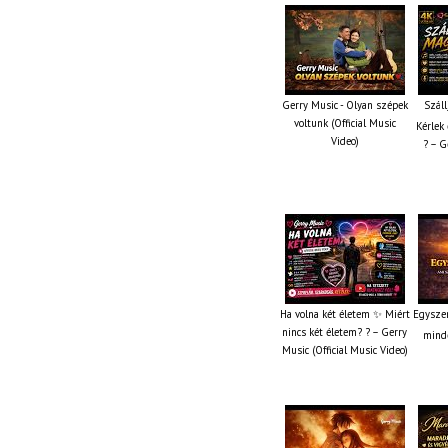
Gerry Music - Olyan szépek
Száll
voltunk (Official Music
Kérlek 
Video)
? – G
Ha volna két életem ✨ Miért
Egyszer
nincs két életem? ? – Gerry
minde
Music (Official Music Video)