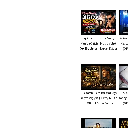
Ég és föld között - Gerry
?? Ger
Music (Official Music Video)
kis b
?❤️ Érzelmes Magyar Sláger
(Off
? Hazafelé… amikor csak egy
?? G
helyre vágysz | Gerry Music
Könnyű
– Official Music Video
(Off