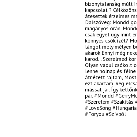
bizonytalanság múlt ir
kapcsolat ? Célközön
átesettek érzelmes m
Dalszöveg: Mondd gon
magányos órán. Mondd
csak egyet úgy mint é
könnyes csók ízét? M
lángot mely mélyen be
akarok Ennyi még nekem 
karod... Szerelmed ko
Olyan vadul csókolt 
lenne holnap és félne
átnézett rajtam, Most
ezt akartam. Rég elcs
mással jár. Így kettő
pár. #Mondd #GerryM
#Szerelem #Szakítás 
#LoveSong #Hungaria
#Foryou #Szívből