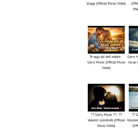
lángja (Official Music Video)
(Offi
Mag
Te vagy aki kell nekem -
Gerry M
Gerry Music (Official Music
rózsa (
Video)
?? Gerry Music ?? - ??
?? G
Valamit szeretnék (Official
Köszön
Music Video)
(Off