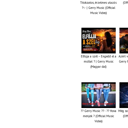
Titokzatos, érzelmes utazás
(Off
?✨ | Gerry Music (Official
Music Video)
Elfújja a szél – Engedd el a
Azért v
múltat ? | Gerry Music
Gerry M
(Magyar dal)
?? Gerry Music ?? - ?? Hova
Még so
menjek ? (Official Music
(Off
Video)