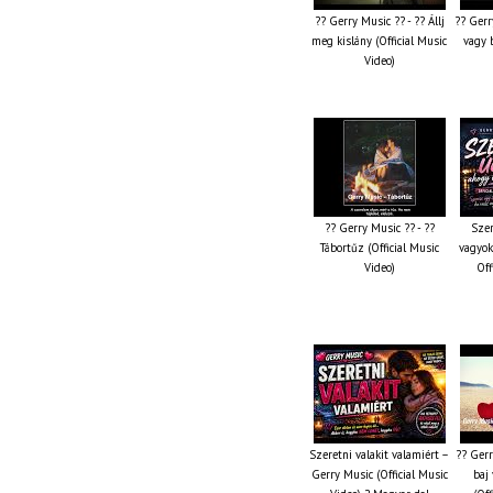
?? Gerry Music ?? - ?? Állj
?? Gerr
meg kislány (Official Music
vagy 
Video)
?? Gerry Music ?? - ??
Szer
Tábortűz (Official Music
vagyok
Video)
Off
Szeretni valakit valamiért –
?? Gerr
Gerry Music (Official Music
baj