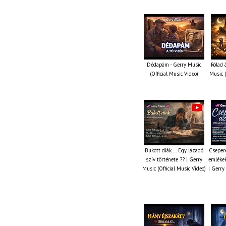
Dédapám - Gerry Music
Rólad 
(Official Music Video)
Music (
Bukott diák ... Egy lázadó
Csepere
szív története ?? | Gerry
emlékek
Music (Official Music Video)
| Gerry