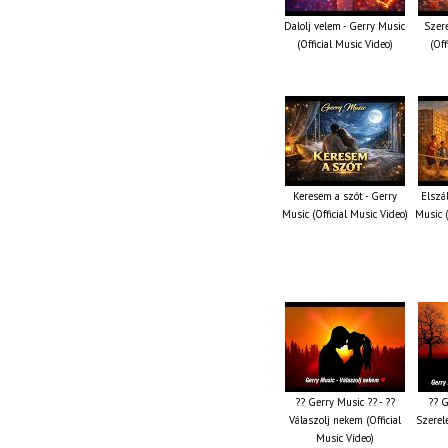
Dalolj velem - Gerry Music
Szer
(Official Music Video)
(Off
Keresem a szót - Gerry
Elszá
Music (Official Music Video)
Music (
?? Gerry Music ?? - ??
?? G
Válaszolj nekem (Official
Szerele
Music Video)