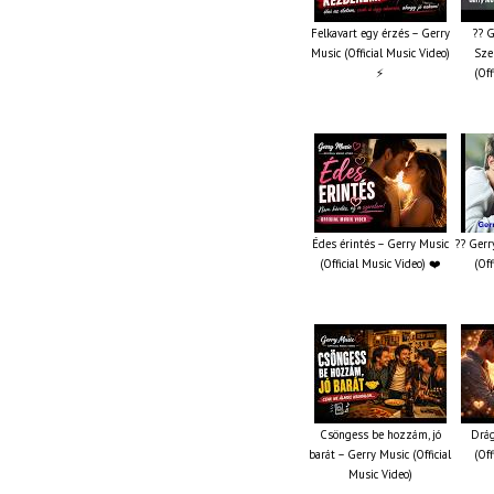
Felkavart egy érzés – Gerry
?? G
Music (Official Music Video)
Sze
⚡
(Off
Édes érintés – Gerry Music
?? Gerr
(Official Music Video) ❤️
(Off
Csöngess be hozzám, jó
Drág
barát – Gerry Music (Official
(Off
Music Video)