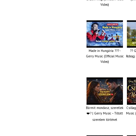
Video)
Made in Hungária ??? -
?? G
Gerry Music (Official Music
Robogj 
Video)
Bármit mondasz, szeretlek
Csilla
❤️‍? | Gerry Music – Tiltott
Music (
szerelem történet