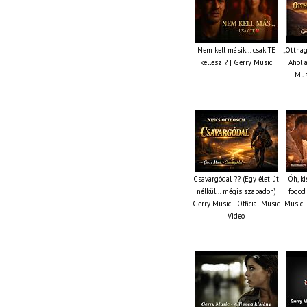
Nem kell másik… csak TE
„Otthag
kellesz ? | Gerry Music
Ahol a
Musi
Csavargódal ?? (Egy élet út
Óh, k
nélkül… mégis szabadon)
fogod
Gerry Music | Official Music
Music |
Video