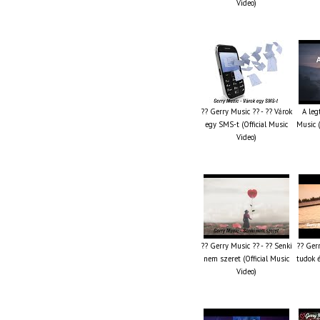
Video)
?? Gerry Music ?? - ?? Várok
A leg
egy SMS-t (Official Music
Music (
Video)
?? Gerry Music ?? - ?? Senki
?? Ger
nem szeret (Official Music
tudok é
Video)