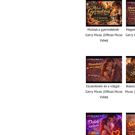
Múlnak a gyermekévek -
Megem
Gerry Music (Official Music
Gerry M
Video)
Elcserélném én a világot -
Bolond
Gerry Music (Official Music
Music (
Video)