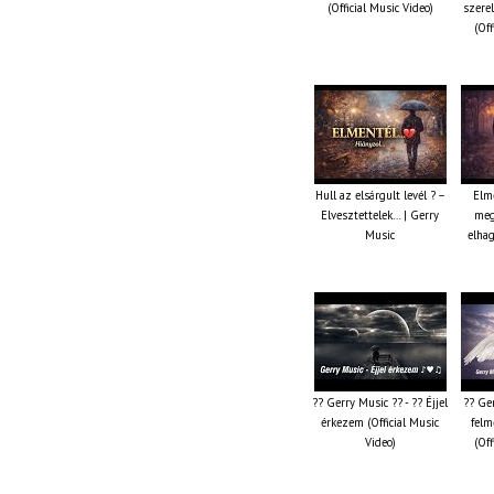
(Official Music Video)
szere
(Off
Hull az elsárgult levél ? –
Elm
Elvesztettelek… | Gerry
meg
Music
elhag
?? Gerry Music ?? - ?? Éjjel
?? Ger
érkezem (Official Music
felm
Video)
(Off