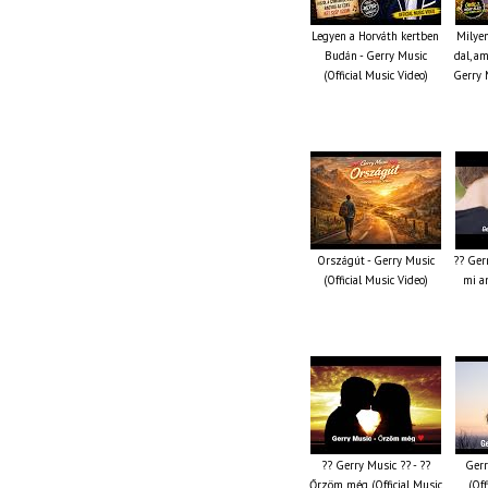
Legyen a Horváth kertben
Milyen
Budán - Gerry Music
dal, am
(Official Music Video)
Gerry M
Országút - Gerry Music
?? Gerr
(Official Music Video)
mi am
?? Gerry Music ?? - ??
Gerr
Őrzöm még (Official Music
(Off