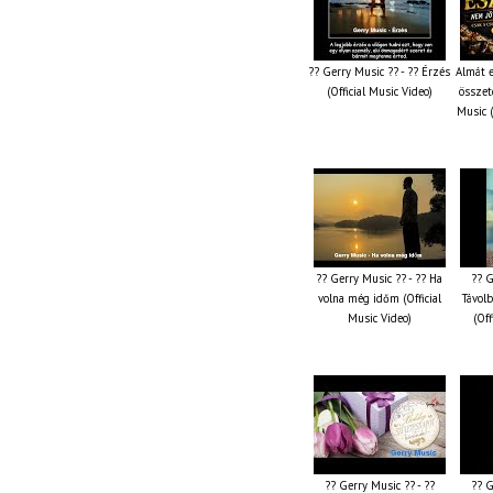
?? Gerry Music ?? - ?? Érzés
Almát 
(Official Music Video)
összet
Music (
?? Gerry Music ?? - ?? Ha
?? G
volna még időm (Official
Távolb
Music Video)
(Off
?? Gerry Music ?? - ??
?? G