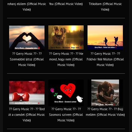
rohanj előlem (Official Music
You (Official Music Video)
Titkoltam (Official Music
Video)
Video)
?? Gerry Music ?? - ??
?? Gerry Music ?? - ?? Ne
?? Gerry Music ?? - ??
Szemeddel látsz (Official
mond, hogy nem (Official
Földvár felé félúton (Official
Music Video)
Music Video)
Music Video)
?? Gerry Music ?? - ?? Törd
?? Gerry Music ?? - ??
?? Gerry Music ?? - ?? Bújj
át a csendet (Official Music
Szomorú szívem (Official
mellém (Official Music Video)
Video)
Music Video)