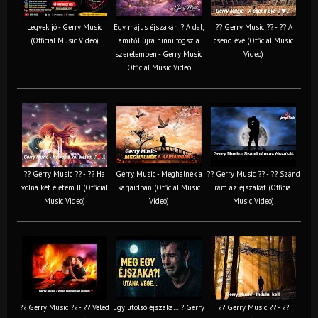
Legyek jó - Gerry Music
Egy május éjszakán ? A dal,
?? Gerry Music ?? - ?? A
(Official Music Video)
amitől újra hinni fogsz a
csend éve (Official Music
szerelemben - Gerry Music
Video)
Official Music Video
?? Gerry Music ?? - ?? Ha
Gerry Music - Meghalnék a
?? Gerry Music ?? - ?? Szánd
volna két életem II (Official
karjaidban (Official Music
rám az éjszakát (Official
Music Video)
Video)
Music Video)
?? Gerry Music ?? - ?? Veled
Egy utolsó éjszaka… ? Gerry
?? Gerry Music ?? - ??