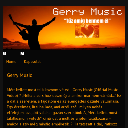
Home
Kapcsolat
Gerry Music
Mért kellett most találkoznom véled - Gerry Music (Official Music
Video) ? „Néha a sors hoz össze újra, amikor már nem várnád…” Ez
a dal a szerelem, a fájdalom és az elengedés őszinte vallomása.
Egy érzelmes, lírai ballada, ami arról szól, milyen nehéz
elfelejteni azt, akit valaha igazán szerettünk. A „Mért kellett most
találkoznom véled?” című dal a múlt és a jelen találkozása –
amikor a szív még mindig emlékezik. ? Ha tetszett a dal, iratkozz