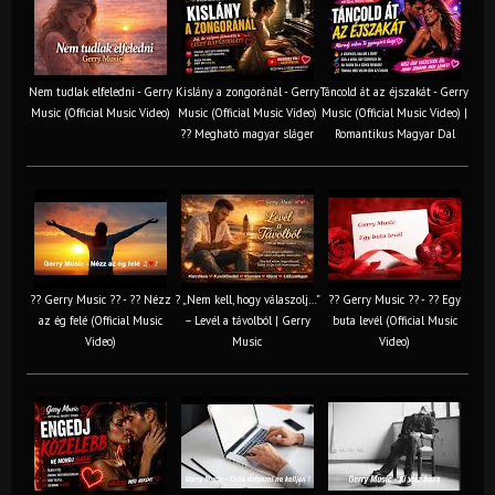
Nem tudlak elfeledni - Gerry
Kislány a zongoránál - Gerry
Táncold át az éjszakát - Gerry
Music (Official Music Video)
Music (Official Music Video)
Music (Official Music Video) |
?? Megható magyar sláger
Romantikus Magyar Dal
?? Gerry Music ?? - ?? Nézz
? „Nem kell, hogy válaszolj…”
?? Gerry Music ?? - ?? Egy
az ég felé (Official Music
– Levél a távolból | Gerry
buta levél (Official Music
Video)
Music
Video)