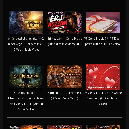
☀️ Kergesd el a felhőt… még
Érj hozzám – Gerry Music
?? Gerry Music ?? - ?? Tábori
nincs vége! | Gerry Music –
(Official Music Video) ❤️?
posta (Official Music Video)
Official Music Video
Erdő közepében ...
Harmonikás - Gerry Music
?? Gerry Music ?? - ?? Gyere
Titokzatos, érzelmes utazás
(Official Music Video)
és álmodj (Official Music
?✨ | Gerry Music (Official
Video)
Music Video)