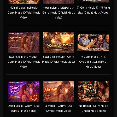
Múlnak a gyermekévek -
Megemelem a kalapomat -
?? Gerry Music ?? - ?? Amíg
Gerry Music (Official Music
Gerry Music (Official Music
élsz (Official Music Video)
Video)
Video)
Elcserélném én a világot -
Bolond kis életünk - Gerry
?? Gerry Music ?? - ??
Gerry Music (Official Music
Music (Official Music Video)
Gyerünk srácok (Official
Video)
Music Video)
Dalolj velem - Gerry Music
Szerelem - Gerry Music
Ne titkold - Gerry Music
(Official Music Video)
(Official Music Video)
(Official Music Video)