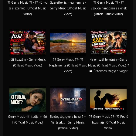
?? Gerry Music ?? - ?? Húnyd
Szeretlek is, meg nem is -
?? Gerry Music ?? - ??
le a szemed (Official Music
Gerry Musc (Official Music
Szóljon hangosan az ének
Video)
Video)
(Official Music Video)
Jöjj hozzám - Gerry Music
?? Gerry Music ?? - ??
Ha én szél lehetnék - Gerry
(Official Music Video)
Naplemente (Official Music
Music (Official Music Video) ?️
Video)
❤️ Érzelmes Magyar Sláger
Gerry Music - Ki tudja, miért
Boldogság, gyere haza ? –
?? Gerry Music ?? - ?? Pedró
? (Official Music Video)
Vártalak… | Gerry Music
kocsmája (Official Music
(Official Video)
Video)