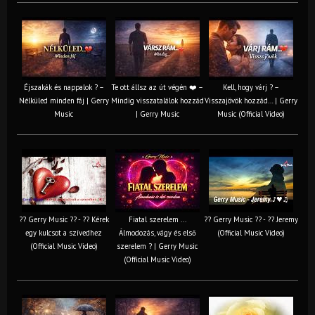
Éjszakák és nappalok ? –
Te ott állsz az út végén ❤️ –
Kell, hogy várj ? –
Nélküled minden fáj | Gerry
Mindig visszatalálok hozzád
Visszajövök hozzád… | Gerry
Music
| Gerry Music
Music (Official Video)
?? Gerry Music ?? - ?? Kérek
Fiatal szerelem ...
?? Gerry Music ?? - ?? Jeremy
egy kulcsot a szívedhez
Álmodozás, vágy és első
(Official Music Video)
(Official Music Video)
szerelem ? | Gerry Music
(Official Music Video)