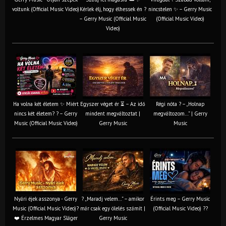
voltunk (Official Music Video)
Kérlek élj, hogy élhessek én ?
nincstelen ✨ – Gerry Music
– Gerry Music (Official Music
(Official Music Video)
Video)
Ha volna két életem ✨ Miért
Egyszer véget ér ⏳ – Az idő
Régi nóta ? – „Holnap
nincs két életem? ? – Gerry
mindent megváltoztat |
megváltozom…” | Gerry
Music (Official Music Video)
Gerry Music
Music
Nyári éjek asszonya - Gerry
? „Maradj velem…” – amikor
Érints meg – Gerry Music
Music (Official Music Video)?
már csak egy ölelés számít |
(Official Music Video) ??
❤️ Érzelmes Magyar Sláger
Gerry Music