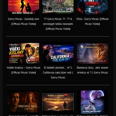
Gerry Music - Gondolj rám
?? Gerry Music ?? - ?? A
Ohio - Gerry Music (Official
(Official Music Video)
városliget kellős közepén
Music Video)
(Official Music Video)
Vidéki kislány – Gerry Music
El kellett jönnöm… ✈️? |
Álomarcú lány… akit sosem
(Official Music Video)
California csak álom volt |
érhetsz el ? | Gerry Music
Gerry Music