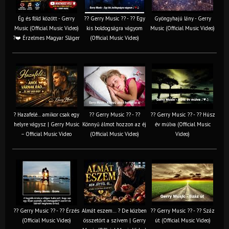
Ég és föld között - Gerry
?? Gerry Music ?? - ?? Egy
Gyöngyhajú lány - Gerry
Music (Official Music Video)
kis boldogságra vágyom
Music (Official Music Video)
?❤️ Érzelmes Magyar Sláger
(Official Music Video)
? Hazafelé… amikor csak egy
?? Gerry Music ?? - ??
?? Gerry Music ?? - ?? Húsz
helyre vágysz | Gerry Music
Könnyű álmot hozzon az éj
év múlva (Official Music
– Official Music Video
(Official Music Video)
Video)
?? Gerry Music ?? - ?? Érzés
Almát eszem… ? De közben
?? Gerry Music ?? - ?? Száz
(Official Music Video)
összetört a szívem | Gerry
út (Official Music Video)