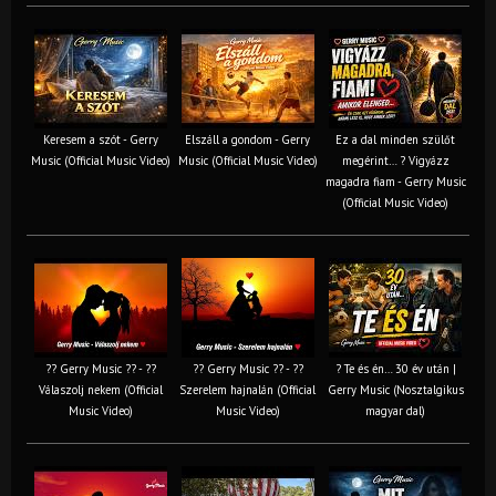
Keresem a szót - Gerry
Elszáll a gondom - Gerry
Ez a dal minden szülőt
Music (Official Music Video)
Music (Official Music Video)
megérint… ? Vigyázz
magadra fiam - Gerry Music
(Official Music Video)
?? Gerry Music ?? - ??
?? Gerry Music ?? - ??
? Te és én… 30 év után |
Válaszolj nekem (Official
Szerelem hajnalán (Official
Gerry Music (Nosztalgikus
Music Video)
Music Video)
magyar dal)