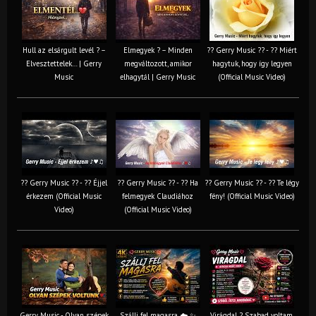
Hull az elsárgult levél ? –
Elmegyek ? – Minden
?? Gerry Music ?? - ?? Miért
Elvesztettelek… | Gerry
megváltozott, amikor
hagytuk, hogy így legyen
Music
elhagytál | Gerry Music
(Official Music Video)
?? Gerry Music ?? - ?? Éjjel
?? Gerry Music ?? - ?? Ha
?? Gerry Music ?? - ?? Te légy
érkezem (Official Music
felmegyek Claudiához
fény! (Official Music Video)
Video)
(Official Music Video)
Gerry Music - Olyan szépek
Szállj fel magasra ☁️ ✨
Virágdal ? Szabad voltam,