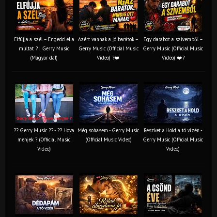
Elfújja a szél – Engedd el a
Azért vannak a jó barátok –
Egy darabot a szívemből –
múltat ? | Gerry Music
Gerry Music (Official Music
Gerry Music (Official Music
(Magyar dal)
Video) ?❤️
Video) ❤️?
?? Gerry Music ?? - ?? Hova
Még sohasem - Gerry Music
Reszket a Hold a tó vizén -
menjek ? (Official Music
(Official Music Video)
Gerry Music (Official Music
Video)
Video)