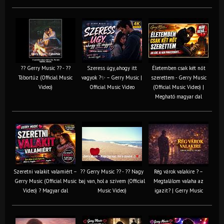
?? Gerry Music ?? - ??
Szeress úgy, ahogy itt
Életemben csak két nőt
Tábortűz (Official Music
vagyok ?✨ – Gerry Music |
szerettem - Gerry Music
Video)
Official Music Video
(Official Music Video) |
Megható magyar dal
Szeretni valakit valamiért –
?? Gerry Music ?? - ?? Nagy
Rég várok valakire ? –
Gerry Music (Official Music
baj van, hol a szívem (Official
Megtalálom valaha az
Video) ? Magyar dal
Music Video)
igazit? | Gerry Music