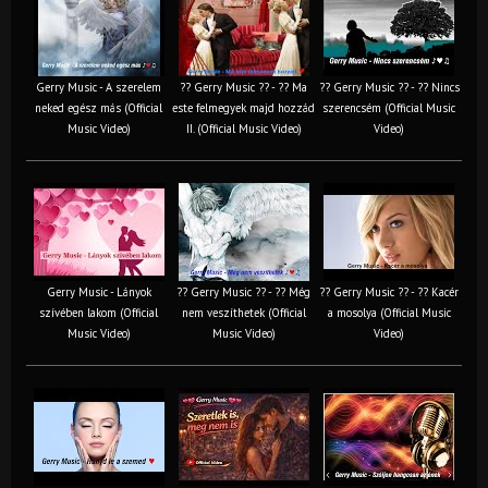
Gerry Music - A szerelem
?? Gerry Music ?? - ?? Ma
?? Gerry Music ?? - ?? Nincs
neked egész más (Official
este felmegyek majd hozzád
szerencsém (Official Music
Music Video)
II. (Official Music Video)
Video)
Gerry Music - Lányok
?? Gerry Music ?? - ?? Még
?? Gerry Music ?? - ?? Kacér
szívében lakom (Official
nem veszíthetek (Official
a mosolya (Official Music
Music Video)
Music Video)
Video)