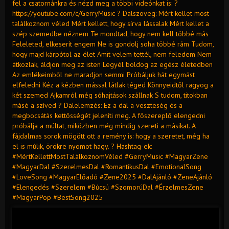
fel a csatornánkra és nézd meg a többi videónkat is: ?
https://youtube.com/c/GerryMusic ? Dalszöveg: Mért kellet most
találkoznom véled Mért kellett, hogy sírva lássalak Mért kellet a
szép szemedbe néznem Te mondtad, hogy nem kell többé más
Feleleted, elkeserít engem Ne is gondolj soha többé rám Tudom,
hogy majd kárpótol az élet Amit velem tettél, nem feledem Nem
átkozlak, áldjon meg az isten Legyél boldog az egész életedben
Az emlékeimből ne maradjon semmi Próbáljuk hát egymást
elfeledni Kéz a kézben mással látlak téged Könnyeidtől ragyog a
két szemed Ajkamról még sóhajtások szállnak S tudom, titokban
másé a szíved ? Dalelemzés: Ez a dal a veszteség és a
megbocsátás kettősségét jeleníti meg. A főszereplő elengedni
próbálja a múltat, miközben még mindig szereti a másikat. A
fájdalmas sorok mögött ott a remény is: hogy a szeretet, még ha
el is múlik, örökre nyomot hagy. ? Hashtag-ek:
#MértKellettMostTalálkoznomVéled #GerryMusic #MagyarZene
#MagyarDal #SzerelmesDal #RomantikusDal #EmotionalSong
#LoveSong #MagyarElőadó #Zene2025 #DalAjánló #ZeneAjánló
#Elengedés #Szerelem #Búcsú #SzomorúDal #ÉrzelmesZene
#MagyarPop #BestSong2025