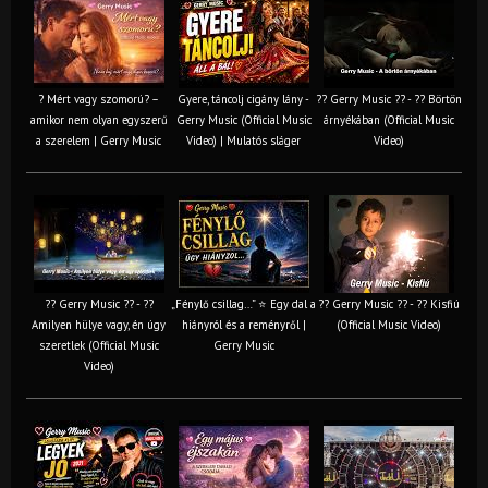
? Mért vagy szomorú? –
Gyere, táncolj cigány lány -
?? Gerry Music ?? - ?? Börtön
amikor nem olyan egyszerű
Gerry Music (Official Music
árnyékában (Official Music
a szerelem | Gerry Music
Video) | Mulatós sláger
Video)
?? Gerry Music ?? - ??
„Fénylő csillag…” ⭐ Egy dal a
?? Gerry Music ?? - ?? Kisfiú
Amilyen hülye vagy, én úgy
hiányról és a reményről |
(Official Music Video)
szeretlek (Official Music
Gerry Music
Video)