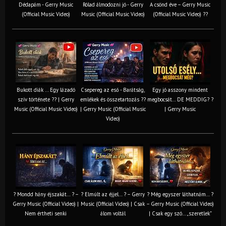
Dédapám - Gerry Music
Rólad álmodozni jó - Gerry
A csönd éve – Gerry Music
(Official Music Video)
Music (Official Music Video)
(Official Music Video) ??
Bukott diák ... Egy lázadó
Csepereg az eső - Barátság,
Egy jó asszony mindent
szív története ?? | Gerry
emlékek és összetartozás ?️?
megbocsát… DE MEDDIG? ?
Music (Official Music Video)
| Gerry Music (Official Music
| Gerry Music
Video)
? Mondd hány éjszakát… ? –
? Elmúlt az éjjel… ? – Gerry
? Még egyszer láthatnám… ?
Gerry Music (Official Video) |
Music (Official Video) | Csak
– Gerry Music (Official Video)
Nem értheti senki
álom voltál
| Csak egy szó… „szeretlek”