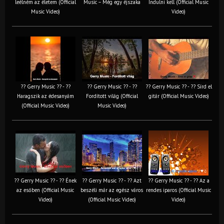
leélném az életem (Official
Music – Még egy éjszaka
Indulni kell (Official Music
Music Video)
Video)
?? Gerry Music ?? - ??
?? Gerry Music ?? - ??
?? Gerry Music ?? - ?? Sírd el
Haragszik az édesanyám
Fordított világ (Official
gitár (Official Music Video)
(Official Music Video)
Music Video)
?? Gerry Music ?? - ?? Ének
?? Gerry Music ?? - ?? Azt
?? Gerry Music ?? - ?? Az a
az esőben (Official Music
beszéli már az egész város
rendes iparos (Official Music
Video)
(Official Music Video)
Video)