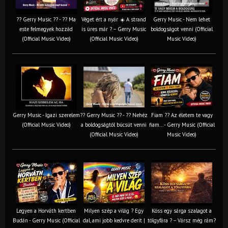
?? Gerry Music ?? - ?? Ma
Véget ért a nyár ☀️ A strand
Gerry Music - Nem lehet
este felmegyek hozzád
is üres már ? – Gerry Music
boldogságot venni (Official
(Official Music Video)
(Official Music Video)
Music Video)
Gerry Music - Igazi szerelem
?? Gerry Music ?? - ?? Nehéz
Fiam ?‍? Az életem te vagy
(Official Music Video)
a boldogságtól búcsút venni
fiam... - Gerry Music (Official
(Official Music Video)
Music Video)
Legyen a Horváth kertben
Milyen szép a világ ? Egy
Köss egy sárga szalagot a
Budán - Gerry Music (Official
dal, ami jobb kedvre derít |
tölgyfára ?️ – Vársz még rám?