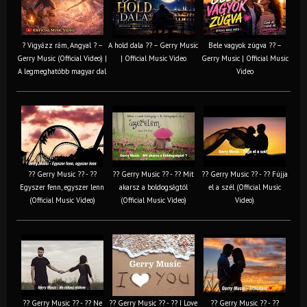
? Vigyázz rám, Angyal ? –
A hold dala ?? – Gerry Music
Bele vagyok zúgva ?? –
Gerry Music (Official Video) |
| Official Music Video
Gerry Music | Official Music
A legmeghatóbb magyar dal
Video
?? Gerry Music ?? - ??
?? Gerry Music ?? - ?? Mit
?? Gerry Music ?? - ?? Fújja
Egyszer fenn, egyszer lenn
akarsz a boldogságtól
el a szél (Official Music
(Official Music Video)
(Official Music Video)
Video)
?? Gerry Music ?? - ?? Ne
?? Gerry Music ?? - ?? I Love
?? Gerry Music ?? - ??