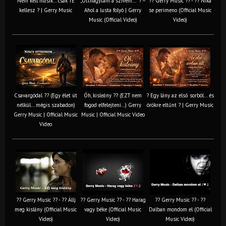
Nem kell másik… csak TE
„Otthagytam a szívem…” ? –
?? Gerry Music ?? - ?? Nika
kellesz ? | Gerry Music
Ahol a lusta folyó | Gerry
se perimeno (Official Music
Music (Official Video)
Video)
Csavargódal ?? (Egy élet út
Óh, kisleány ?? (EZT nem
? Egy lány az első sorból… és
nélkül… mégis szabadon)
fogod elfelejteni…) Gerry
örökre eltűnt ? | Gerry Music
Gerry Music | Official Music
Music | Official Music Video
Video
?? Gerry Music ?? - ?? Állj
?? Gerry Music ?? - ?? Harag
?? Gerry Music ?? - ??
meg kislány (Official Music
vagy béke (Official Music
Dalban mondom el (Official
Video)
Video)
Music Video)