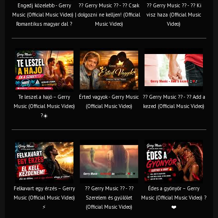
Engedj közelebb - Gerry
?? Gerry Music ?? - ?? Csak
?? Gerry Music ?? - ?? Ki
Music (Official Music Video) |
dolgozni ne kelljen! (Official
visz haza (Official Music
Romantikus magyar dal ?
Music Video)
Video)
Te leszel a hajó – Gerry
Érted vagyok - Gerry Music
?? Gerry Music ?? - ?? Add a
Music (Official Music Video)
(Official Music Video)
kezed (Official Music Video)
?☀️
Felkavart egy érzés – Gerry
?? Gerry Music ?? - ??
Édes a gyönyör – Gerry
Music (Official Music Video)
Szerelem és gyűlölet
Music (Official Music Video) ?
⚡
(Official Music Video)
❤️