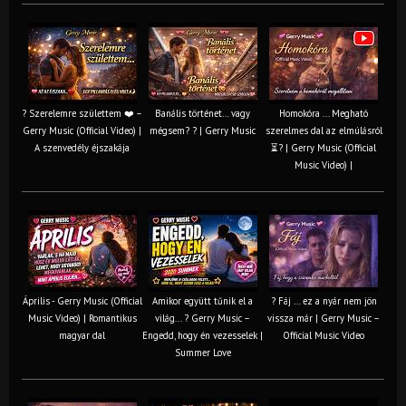
? Szerelemre születtem ❤️ –
Banális történet… vagy
Homokóra ... Megható
Gerry Music (Official Video) |
mégsem? ? | Gerry Music
szerelmes dal az elmúlásról
A szenvedély éjszakája
⏳? | Gerry Music (Official
Music Video) |
Április - Gerry Music (Official
Amikor együtt tűnik el a
? Fáj … ez a nyár nem jön
Music Video) | Romantikus
világ... ? Gerry Music –
vissza már | Gerry Music –
magyar dal
Engedd, hogy én vezesselek |
Official Music Video
Summer Love