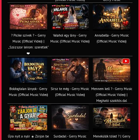
? Picike szívek ? – Gerry
Valahol egy lány - Gerry
Annabella - Gerry Music
Music (Official Video) |
Music (Official Music Video)
(Official Music Video)
„Százszor leírom: szeretlek”
❤️
Boldogtalan lányok - Gerry
Sírsz te még - Gerry Music
Mennem kell ? - Gerry Music
Music (Official Music Video)
(Official Music Video)
(Official Music Video) |
Megható szakítós dal
Újra nyit a nyár ☀️ Zárjon be
Surdadal - Gerry Music
Menekülök tőled ? | Gerry