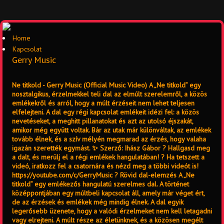
Home
Kapcsolat
Gerry Music
Ne titkold - Gerry Music (Official Music Video) A „Ne titkold” egy
nosztalgikus, érzelmekkel teli dal az elmúlt szerelemről, a közös
emlékekről és arról, hogy a múlt érzéseit nem lehet teljesen
elfelejteni. A dal egy régi kapcsolat emlékeit idézi fel: a közös
nevetéseket, a meghitt pillanatokat és azt az utolsó éjszakát,
amikor még együtt voltak. Bár az utak már különváltak, az emlékek
tovább élnek, és a szív mélyén megmarad az érzés, hogy valaha
igazán szerették egymást. ✨ Szerző: Ihász Gábor ? Hallgasd meg
a dalt, és merülj el a régi emlékek hangulatában! ? Ha tetszett a
videó, iratkozz fel a csatornára és nézd meg a többi videót is!
https://youtube.com/c/GerryMusic ? Rövid dal-elemzés A „Ne
titkold” egy emlékezős hangulatú szerelmes dal. A történet
középpontjában egy múltbeli kapcsolat áll, amely már véget ért,
de az érzések és emlékek még mindig élnek. A dal egyik
legerősebb üzenete, hogy a valódi érzelmeket nem kell letagadni
vagy elrejteni. A múlt része az életünknek, és a közösen megélt