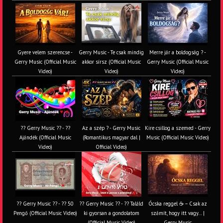
Gyere velem szerencse -
Gerry Music - Te csak mindig
Merre jár a boldogság ? -
Gerry Music (Official Music
akkor sírsz (Official Music
Gerry Music (Official Music
Video)
Video)
Video)
?? Gerry Music ?? - ??
Az a szép ? - Gerry Music
Kire csillog a szemed - Gerry
Ajándék (Official Music
(Romantikus magyar dal |
Music (Official Music Video)
Video)
Official Video)
?? Gerry Music ?? - ?? 50
?? Gerry Music ?? - ?? Találd
Ócska reggel ☕ – Csak az
Pengő (Official Music Video)
ki gyorsan a gondolatom
számít, hogy itt vagy… |
(Official Music Video)
Gerry Music