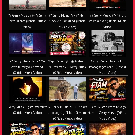
?? Gerry Music ?? - ?? Senki
?? Gerry Music ?? - ?? Nem
?? Gerry Music ?? - ?? Jött
nem szeret (Official Music
tudok élni nélküled (Official
veled a nyár (Official Music
Video)
Music Video)
Video)
?? Gerry Music ?? - ?? Ma
Véget ért a nyár ☀️ A strand
Gerry Music - Nem lehet
este felmegyek hozzád
is üres már ? – Gerry Music
boldogságot venni (Official
(Official Music Video)
(Official Music Video)
Music Video)
Gerry Music - Igazi szerelem
?? Gerry Music ?? - ?? Nehéz
Fiam ?‍? Az életem te vagy
(Official Music Video)
a boldogságtól búcsút venni
fiam... - Gerry Music (Official
(Official Music Video)
Music Video)