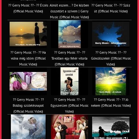
?? Gerry Music ?? - ?? Érzés
Almát eszem… ? De közben
?? Gerry Music ?? - ?? Száz
(Official Music Video)
összetört a szívem | Gerry
út (Official Music Video)
Music (Official Music Video)
?? Gerry Music ?? - ?? Ha
?? Gerry Music ?? - ??
?? Gerry Music ?? - ??
volna még időm (Official
Távolban egy fehér vitorla
Göncölszekér (Official Music
Music Video)
(Official Music Video)
Video)
?? Gerry Music ?? - ??
?? Gerry Music ?? - ??
?? Gerry Music ?? - ?? Jó
Boldog születésnapot
Egyszerűen (Official Music
nekem (Official Music Video)
(Official Music Video)
Video)