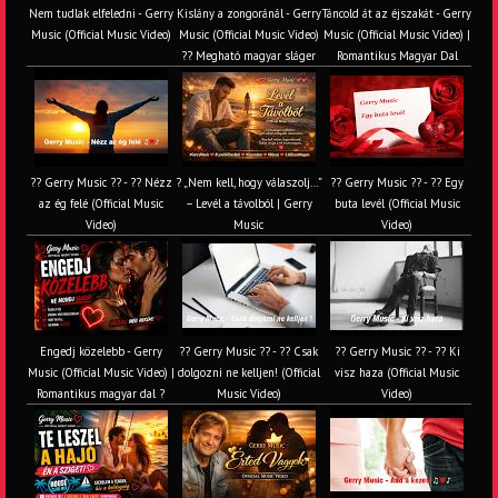
Nem tudlak elfeledni - Gerry
Kislány a zongoránál - Gerry
Táncold át az éjszakát - Gerry
Music (Official Music Video)
Music (Official Music Video)
Music (Official Music Video) |
?? Megható magyar sláger
Romantikus Magyar Dal
?? Gerry Music ?? - ?? Nézz
? „Nem kell, hogy válaszolj…”
?? Gerry Music ?? - ?? Egy
az ég felé (Official Music
– Levél a távolból | Gerry
buta levél (Official Music
Video)
Music
Video)
Engedj közelebb - Gerry
?? Gerry Music ?? - ?? Csak
?? Gerry Music ?? - ?? Ki
Music (Official Music Video) |
dolgozni ne kelljen! (Official
visz haza (Official Music
Romantikus magyar dal ?
Music Video)
Video)