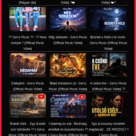
(Magyar dal)
Video) ?❤️
Video) ❤️?
?? Gerry Music ?? - ?? Hova
Még sohasem - Gerry Music
Reszket a Hold a tó vizén -
menjek ? (Official Music
(Official Music Video)
Gerry Music (Official Music
Video)
Video)
Dédapám - Gerry Music
Rólad álmodozni jó - Gerry
A csönd éve – Gerry Music
(Official Music Video)
Music (Official Music Video)
(Official Music Video) ??
Bukott diák ... Egy lázadó
Csepereg az eső - Barátság,
Egy jó asszony mindent
szív története ?? | Gerry
emlékek és összetartozás ?️?
megbocsát… DE MEDDIG? ?
Music (Official Music Video)
| Gerry Music (Official Music
| Gerry Music