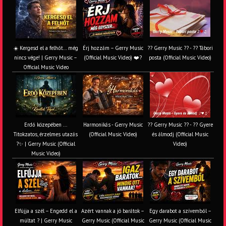
☀️ Kergesd el a felhőt… még
Érj hozzám – Gerry Music
?? Gerry Music ?? - ?? Tábori
nincs vége! | Gerry Music –
(Official Music Video) ❤️?
posta (Official Music Video)
Official Music Video
Erdő közepében ...
Harmonikás - Gerry Music
?? Gerry Music ?? - ?? Gyere
Titokzatos, érzelmes utazás
(Official Music Video)
és álmodj (Official Music
?✨ | Gerry Music (Official
Video)
Music Video)
Elfújja a szél – Engedd el a
Azért vannak a jó barátok –
Egy darabot a szívemből –
múltat ? | Gerry Music
Gerry Music (Official Music
Gerry Music (Official Music