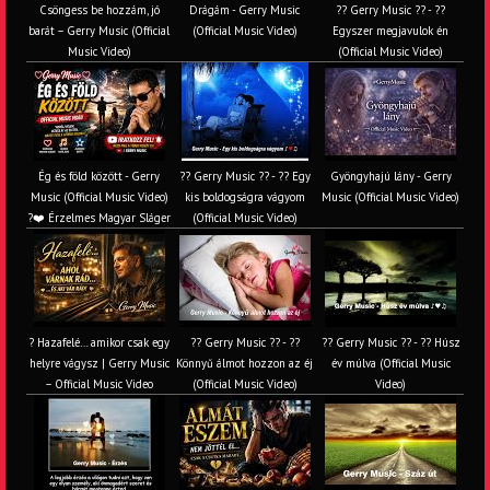
Csöngess be hozzám, jó
Drágám - Gerry Music
?? Gerry Music ?? - ??
barát – Gerry Music (Official
(Official Music Video)
Egyszer megjavulok én
Music Video)
(Official Music Video)
Ég és föld között - Gerry
?? Gerry Music ?? - ?? Egy
Gyöngyhajú lány - Gerry
Music (Official Music Video)
kis boldogságra vágyom
Music (Official Music Video)
?❤️ Érzelmes Magyar Sláger
(Official Music Video)
? Hazafelé… amikor csak egy
?? Gerry Music ?? - ??
?? Gerry Music ?? - ?? Húsz
helyre vágysz | Gerry Music
Könnyű álmot hozzon az éj
év múlva (Official Music
– Official Music Video
(Official Music Video)
Video)