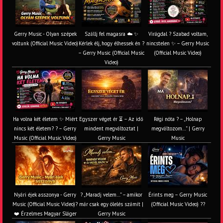
Gerry Music - Olyan szépek
Szállj fel magasra ☁️ ✨
Virágdal ? Szabad voltam,
voltunk (Official Music Video)
Kérlek élj, hogy élhessek én ?
nincstelen ✨ – Gerry Music
– Gerry Music (Official Music
(Official Music Video)
Video)
Ha volna két életem ✨ Miért
Egyszer véget ér ⏳ – Az idő
Régi nóta ? – „Holnap
nincs két életem? ? – Gerry
mindent megváltoztat |
megváltozom…” | Gerry
Music (Official Music Video)
Gerry Music
Music
Nyári éjek asszonya - Gerry
? „Maradj velem…” – amikor
Érints meg – Gerry Music
Music (Official Music Video)?
már csak egy ölelés számít |
(Official Music Video) ??
❤️ Érzelmes Magyar Sláger
Gerry Music