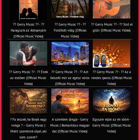
?? Gerry Music ?? - ??
?? Gerry Music ?? - ??
?? Gerry Music ?? - ?? Sírd el
Haragszik az édesanyám
Fordított világ (Official
gitár (Official Music Video)
(Official Music Video)
Music Video)
?? Gerry Music ?? - ?? Ének
?? Gerry Music ?? - ?? Azt
?? Gerry Music ?? - ?? Az a
az esőben (Official Music
beszéli már az egész város
rendes iparos (Official Music
Video)
(Official Music Video)
Video)
? Fa leszek, ha fának vagy
A szerelem lángja - Gerry
Egyszer eljön az én időm -
virága ? – Gerry Music |
Music | Romantikus magyar
Gerry Music (Official Music
Miért szeretünk olyat, aki
dal (Official Music Video)
Video)
nem szeret?