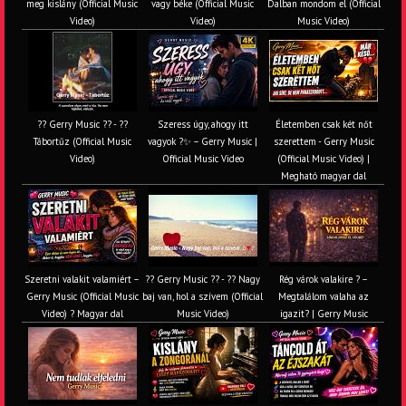
meg kislány (Official Music
vagy béke (Official Music
Dalban mondom el (Official
Video)
Video)
Music Video)
?? Gerry Music ?? - ??
Szeress úgy, ahogy itt
Életemben csak két nőt
Tábortűz (Official Music
vagyok ?✨ – Gerry Music |
szerettem - Gerry Music
Video)
Official Music Video
(Official Music Video) |
Megható magyar dal
Szeretni valakit valamiért –
?? Gerry Music ?? - ?? Nagy
Rég várok valakire ? –
Gerry Music (Official Music
baj van, hol a szívem (Official
Megtalálom valaha az
Video) ? Magyar dal
Music Video)
igazit? | Gerry Music