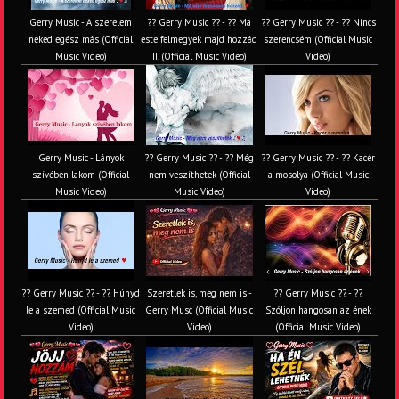
Gerry Music - A szerelem
?? Gerry Music ?? - ?? Ma
?? Gerry Music ?? - ?? Nincs
neked egész más (Official
este felmegyek majd hozzád
szerencsém (Official Music
Music Video)
II. (Official Music Video)
Video)
Gerry Music - Lányok
?? Gerry Music ?? - ?? Még
?? Gerry Music ?? - ?? Kacér
szívében lakom (Official
nem veszíthetek (Official
a mosolya (Official Music
Music Video)
Music Video)
Video)
?? Gerry Music ?? - ?? Húnyd
Szeretlek is, meg nem is -
?? Gerry Music ?? - ??
le a szemed (Official Music
Gerry Musc (Official Music
Szóljon hangosan az ének
Video)
Video)
(Official Music Video)