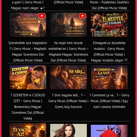
a gyár! | Gerry Music |
(Official Music Video)
Music – Fájdalmas Szakítás
Magyar nyári sláger ☀️?
Dal (Official Music Video)
Szeretnélek újra megtalálni
Ha majd nem leszek
Elmegyek az éjszakába
? | Gerry Music – Megható
melletted én | Gerry Music –
mulatni - Gerry Music
Magyar Szerelmes Dal
Megható Magyar Szerelmes
(Official Music Video) |
(Official Music Video)
Dal (Official Music Video)
Magyar mulatós sláger ??
? SZERETEM A CSÓKOD
? Sírni hogyha kell… ? –
? Comment ça va… ? – Gerry
ÍZÉT – Gerry Music |
Gerry Music (Official Video) |
Music (Official Video) | Egy
Romantikus Magyar
Gyere, bújj hozzám
nyári románc története
Szerelmes Dal (Official
Video)