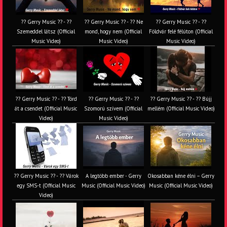
?? Gerry Music ?? - ??
?? Gerry Music ?? - ?? Ne
?? Gerry Music ?? - ??
Szemeddel látsz (Official
mond, hogy nem (Official
Földvár felé félúton (Official
Music Video)
Music Video)
Music Video)
?? Gerry Music ?? - ?? Törd
?? Gerry Music ?? - ??
?? Gerry Music ?? - ?? Bújj
át a csendet (Official Music
Szomorú szívem (Official
mellém (Official Music Video)
Video)
Music Video)
?? Gerry Music ?? - ?? Várok
A legtöbb ember - Gerry
Okosabban kéne élni – Gerry
egy SMS-t (Official Music
Music (Official Music Video)
Music (Official Music Video)
Video)