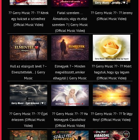
?? Gerry Music ?? - ?? Kérek
Fiatal szerelem ...
?? Gerry Music ?? - ?? Jeremy
egy kulcsot a szívedhez
Álmodozás, vágy és első
(Official Music Video)
(Official Music Video)
szerelem ? | Gerry Music
(Official Music Video)
Hull az elsárgult levél ? –
Elmegyek ? – Minden
?? Gerry Music ?? - ?? Miért
Elvesztettelek… | Gerry
megváltozott, amikor
hagytuk, hogy így legyen
Music
elhagytál | Gerry Music
(Official Music Video)
?? Gerry Music ?? - ?? Éjjel
?? Gerry Music ?? - ?? Ha
?? Gerry Music ?? - ?? Te légy
érkezem (Official Music
felmegyek Claudiához
fény! (Official Music Video)
Video)
(Official Music Video)