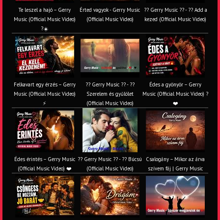
Te leszel a hajó – Gerry
Érted vagyok - Gerry Music
?? Gerry Music ?? - ?? Add a
Music (Official Music Video)
(Official Music Video)
kezed (Official Music Video)
?☀️
Felkavart egy érzés – Gerry
?? Gerry Music ?? - ??
Édes a gyönyör – Gerry
Music (Official Music Video)
Szerelem és gyűlölet
Music (Official Music Video) ?
⚡
(Official Music Video)
❤️
Édes érintés – Gerry Music
?? Gerry Music ?? - ?? Búcsú
Csalogány – Mikor az árva
(Official Music Video) ❤️
(Official Music Video)
szívem fáj | Gerry Music