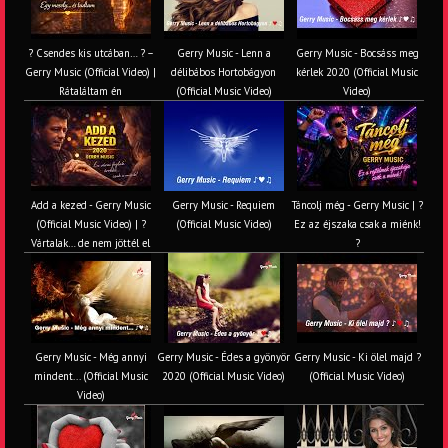
? Csendes kis utcában… ? –
Gerry Music - Lenn a
Gerry Music - Bocsáss meg
Gerry Music (Official Video) |
délibábos Hortobágyon
kérlek 2020 (Official Music
Rátaláltam én
(Official Music Video)
Video)
Add a kezed - Gerry Music
Gerry Music - Requiem
Táncolj még - Gerry Music | ?
(Official Music Video) | ?
(Official Music Video)
Ez az éjszaka csak a miénk!
Vártalak… de nem jöttél el
?
Gerry Music - Még annyi
Gerry Music - Édes a gyönyör
Gerry Music - Ki ölel majd ?
mindent... (Official Music
2020 (Official Music Video)
(Official Music Video)
Video)