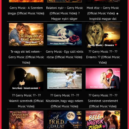
Gerry Music - A Szerelem
Balatoni nyár – Gerry Music
Most élsz – Gerry Music
lángja (Official Music Video)
(Official Music Video) ?
(Official Music Video) ☀️
Magyar nyári sláger
Inspiráló magyar dal
Te vagy aki kell nekem -
Gerry Music - Egy szál vörös
?? Gerry Music ?? - ??
Gerry Music (Official Music
rózsa (Official Music Video)
Dreams ?? (Official Music
Video)
Video)
?? Gerry Music ?? - ??
?? Gerry Music ?? - ??
?? Gerry Music ?? - ??
Valamit szeretnék (Official
Köszönöm, hogy vagy nekem
Szerelmet szerelemért
Music Video)
(Official Music Video)
(Official Music Video)