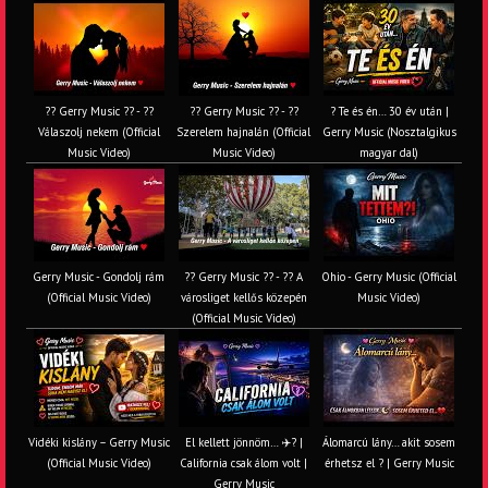
?? Gerry Music ?? - ??
?? Gerry Music ?? - ??
? Te és én… 30 év után |
Válaszolj nekem (Official
Szerelem hajnalán (Official
Gerry Music (Nosztalgikus
Music Video)
Music Video)
magyar dal)
Gerry Music - Gondolj rám
?? Gerry Music ?? - ?? A
Ohio - Gerry Music (Official
(Official Music Video)
városliget kellős közepén
Music Video)
(Official Music Video)
Vidéki kislány – Gerry Music
El kellett jönnöm… ✈️? |
Álomarcú lány… akit sosem
(Official Music Video)
California csak álom volt |
érhetsz el ? | Gerry Music
Gerry Music