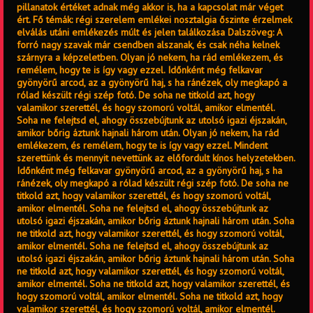
pillanatok értéket adnak még akkor is, ha a kapcsolat már véget
ért. Fő témák: régi szerelem emlékei nosztalgia őszinte érzelmek
elválás utáni emlékezés múlt és jelen találkozása Dalszöveg: A
forró nagy szavak már csendben alszanak, és csak néha kelnek
szárnyra a képzeletben. Olyan jó nekem, ha rád emlékezem, és
remélem, hogy te is így vagy ezzel. Időnként még felkavar
gyönyörű arcod, az a gyönyörű haj, s ha ránézek, oly megkapó a
rólad készült régi szép fotó. De soha ne titkold azt, hogy
valamikor szerettél, és hogy szomorú voltál, amikor elmentél.
Soha ne felejtsd el, ahogy összebújtunk az utolsó igazi éjszakán,
amikor bőrig áztunk hajnali három után. Olyan jó nekem, ha rád
emlékezem, és remélem, hogy te is így vagy ezzel. Mindent
szerettünk és mennyit nevettünk az előfordult kínos helyzetekben.
Időnként még felkavar gyönyörű arcod, az a gyönyörű haj, s ha
ránézek, oly megkapó a rólad készült régi szép fotó. De soha ne
titkold azt, hogy valamikor szerettél, és hogy szomorú voltál,
amikor elmentél. Soha ne felejtsd el, ahogy összebújtunk az
utolsó igazi éjszakán, amikor bőrig áztunk hajnali három után. Soha
ne titkold azt, hogy valamikor szerettél, és hogy szomorú voltál,
amikor elmentél. Soha ne felejtsd el, ahogy összebújtunk az
utolsó igazi éjszakán, amikor bőrig áztunk hajnali három után. Soha
ne titkold azt, hogy valamikor szerettél, és hogy szomorú voltál,
amikor elmentél. Soha ne titkold azt, hogy valamikor szerettél, és
hogy szomorú voltál, amikor elmentél. Soha ne titkold azt, hogy
valamikor szerettél, és hogy szomorú voltál, amikor elmentél.