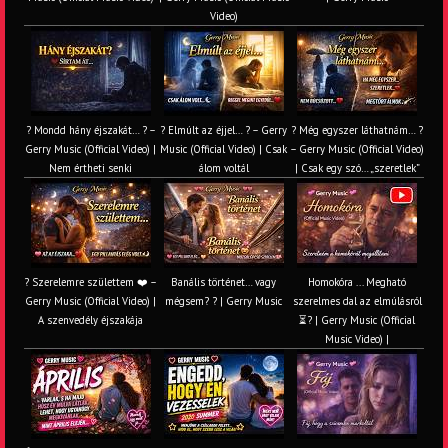
Video)
? Mondd hány éjszakát… ? –
? Elmúlt az éjjel… ? – Gerry
? Még egyszer láthatnám… ?
Gerry Music (Official Video) |
Music (Official Video) | Csak
– Gerry Music (Official Video)
Nem értheti senki
álom voltál
| Csak egy szó… „szeretlek”
? Szerelemre születtem ❤️ –
Banális történet… vagy
Homokóra ... Megható
Gerry Music (Official Video) |
mégsem? ? | Gerry Music
szerelmes dal az elmúlásról
A szenvedély éjszakája
⏳? | Gerry Music (Official
Music Video) |