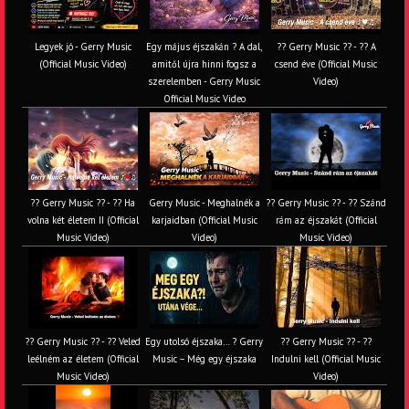
Legyek jó - Gerry Music
Egy május éjszakán ? A dal,
?? Gerry Music ?? - ?? A
(Official Music Video)
amitől újra hinni fogsz a
csend éve (Official Music
szerelemben - Gerry Music
Video)
Official Music Video
?? Gerry Music ?? - ?? Ha
Gerry Music - Meghalnék a
?? Gerry Music ?? - ?? Szánd
volna két életem II (Official
karjaidban (Official Music
rám az éjszakát (Official
Music Video)
Video)
Music Video)
?? Gerry Music ?? - ?? Veled
Egy utolsó éjszaka… ? Gerry
?? Gerry Music ?? - ??
leélném az életem (Official
Music – Még egy éjszaka
Indulni kell (Official Music
Music Video)
Video)