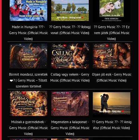
Made in Hungária ??? -
?? Gerry Music ?? - ?? Robogj
?? Gerry Music ?? - ?? Ez
Gerry Music (Official Music
vonat (Official Music Video)
nem játék (Official Music
Video)
Video)
Bármit mondasz, szeretlek
Csillag vagy nekem - Gerry
Olyan jól esik - Gerry Music
❤️‍? | Gerry Music – Tiltott
Music (Official Music Video)
(Official Music Video)
szerelem történet
Múlnak a gyermekévek -
Megemelem a kalapomat -
?? Gerry Music ?? - ?? Amíg
Gerry Music (Official Music
Gerry Music (Official Music
élsz (Official Music Video)
Video)
Video)