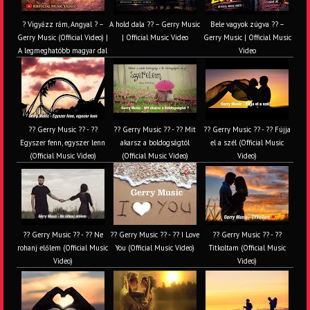
? Vigyázz rám, Angyal ? –
A hold dala ?? – Gerry Music
Bele vagyok zúgva ?? –
Gerry Music (Official Video) |
| Official Music Video
Gerry Music | Official Music
A legmeghatóbb magyar dal
Video
?? Gerry Music ?? - ??
?? Gerry Music ?? - ?? Mit
?? Gerry Music ?? - ?? Fújja
Egyszer fenn, egyszer lenn
akarsz a boldogságtól
el a szél (Official Music
(Official Music Video)
(Official Music Video)
Video)
?? Gerry Music ?? - ?? Ne
?? Gerry Music ?? - ?? I Love
?? Gerry Music ?? - ??
rohanj előlem (Official Music
You (Official Music Video)
Titkoltam (Official Music
Video)
Video)