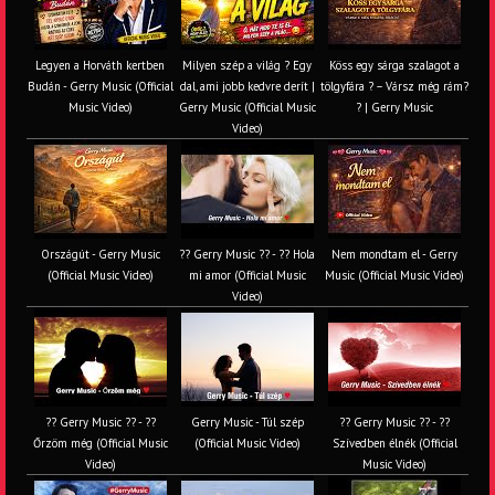
Legyen a Horváth kertben
Milyen szép a világ ? Egy
Köss egy sárga szalagot a
Budán - Gerry Music (Official
dal, ami jobb kedvre derít |
tölgyfára ?️ – Vársz még rám?
Music Video)
Gerry Music (Official Music
? | Gerry Music
Video)
Országút - Gerry Music
?? Gerry Music ?? - ?? Hola
Nem mondtam el - Gerry
(Official Music Video)
mi amor (Official Music
Music (Official Music Video)
Video)
?? Gerry Music ?? - ??
Gerry Music - Túl szép
?? Gerry Music ?? - ??
Őrzöm még (Official Music
(Official Music Video)
Szívedben élnék (Official
Video)
Music Video)