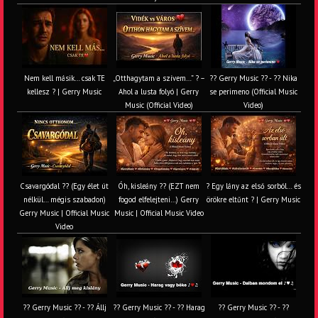
Nem kell másik… csak TE
„Otthagytam a szívem…” ? –
?? Gerry Music ?? - ?? Nika
kellesz ? | Gerry Music
Ahol a lusta folyó | Gerry
se perimeno (Official Music
Music (Official Video)
Video)
Csavargódal ?? (Egy élet út
Óh, kisleány ?? (EZT nem
? Egy lány az első sorból… és
nélkül… mégis szabadon)
fogod elfelejteni…) Gerry
örökre eltűnt ? | Gerry Music
Gerry Music | Official Music
Music | Official Music Video
Video
?? Gerry Music ?? - ?? Állj
?? Gerry Music ?? - ?? Harag
?? Gerry Music ?? - ??