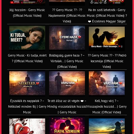
Jöjj hozzám - Gerry Music
?? Gerry Music ?? - ??
Ha én szél lehetnék - Gerry
(Official Music Video)
Naplemente (Official Music
Music (Official Music Video) ?️
Video)
❤️ Érzelmes Magyar Sláger
Gerry Music - Ki tudja, miért
Boldogság, gyere haza ? –
?? Gerry Music ?? - ?? Pedró
? (Official Music Video)
Vártalak… | Gerry Music
kocsmája (Official Music
(Official Video)
Video)
Éjszakák és nappalok ? –
Te ott állsz az út végén ❤️ –
Kell, hogy várj ? –
Nélküled minden fáj | Gerry
Mindig visszatalálok hozzád
Visszajövök hozzád… | Gerry
Music
| Gerry Music
Music (Official Video)