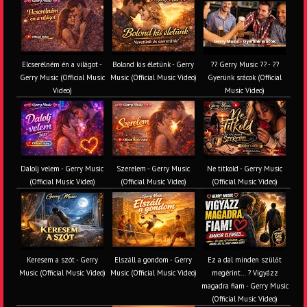
Elcserélném én a világot -
Bolond kis életünk - Gerry
?? Gerry Music ?? - ??
Gerry Music (Official Music
Music (Official Music Video)
Gyerünk srácok (Official
Video)
Music Video)
Dalolj velem - Gerry Music
Szerelem - Gerry Music
Ne titkold - Gerry Music
(Official Music Video)
(Official Music Video)
(Official Music Video)
Keresem a szót - Gerry
Elszáll a gondom - Gerry
Ez a dal minden szülőt
Music (Official Music Video)
Music (Official Music Video)
megérint… ? Vigyázz
magadra fiam - Gerry Music
(Official Music Video)