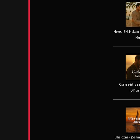
Neked ÉN, Nekem TE
Mus
Csakazértis sz
(Offici
Elhajóznék (Sailin