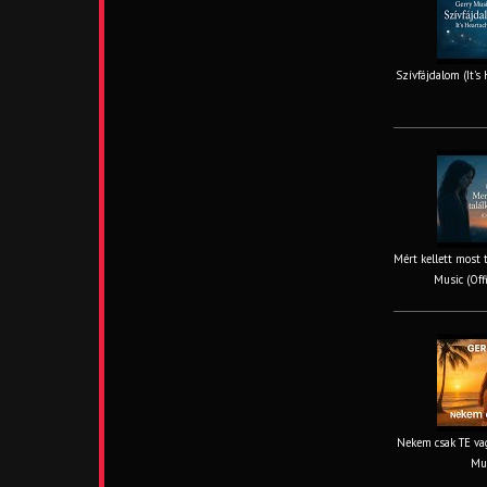
Szívfájdalom (It’s
Mért kellett most 
Music (Off
Nekem csak TE vag
Mus