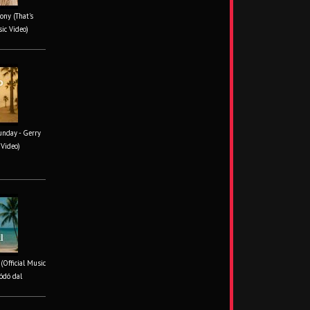
ony (That's
sic Video)
unday - Gerry
 Video)
 (Official Music
ódó dal