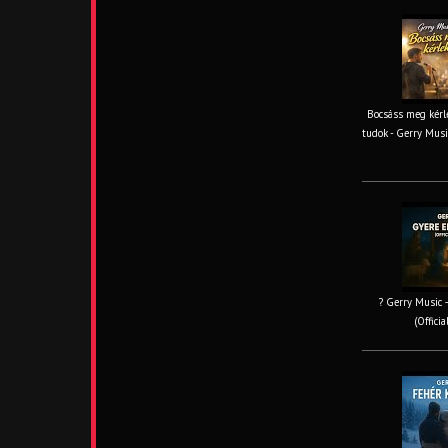
Bocsáss meg kérle
tudok - Gerry Musi
? Gerry Music –
(Offici