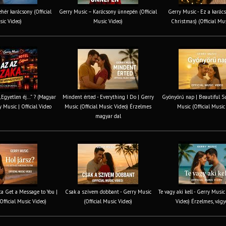
hér karácsony (Official
Gerry Music – Karácsony ünnepén (Official
Gerry Music - Ez a karács
ic Video)
Music Video)
Christmas) (Official Mu
 „Egyetlen éj…” ? (Magyar
Mindent érted - Everything I Do | Gerry
Gyönyörű nap | Beautiful S
y Music | Official Video
Music (Official Music Video) Érzelmes
Music (Official Music
magyar dal
tta Get a Message to You |
Csak a szívem dobbant - Gerry Music
Te vagy aki kell - Gerry Music
Official Music Video)
(Official Music Video)
Video) Érzelmes, vágy