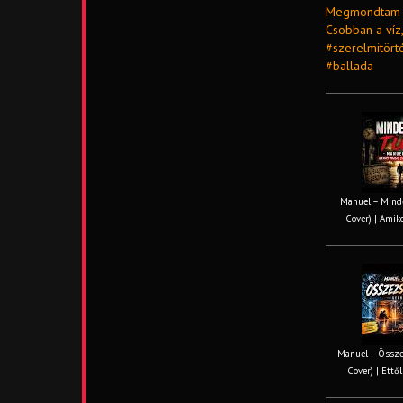
Megmondtam én,
Csobban a víz
#szerelmitört
#ballada
Manuel – Minde
Cover) | Amiko
Manuel – Össze
Cover) | Ettől