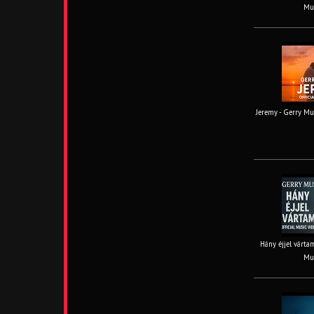
Mus
Jeremy - Gerry Mus
Hány éjjel vártam
Mus