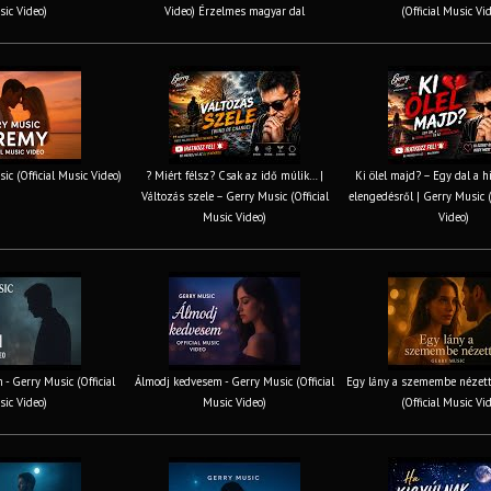
ic Video)
Video) Érzelmes magyar dal
(Official Music Vi
ic (Official Music Video)
? Miért félsz? Csak az idő múlik… |
Ki ölel majd? – Egy dal a h
Változás szele – Gerry Music (Official
elengedésről | Gerry Music (
Music Video)
Video)
 - Gerry Music (Official
Álmodj kedvesem - Gerry Music (Official
Egy lány a szemembe nézett
ic Video)
Music Video)
(Official Music Vi