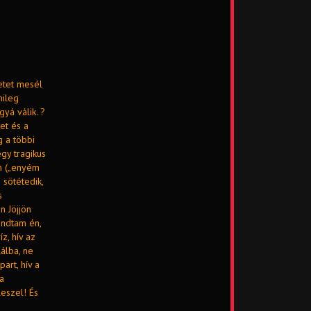
netet mesél
mileg
gyá válik. ?
et és a
g a többi
egy tragikus
én („enyém
 sötétedik,
s
n Jöjjön
ondtam én,
z, hív az
lálba, ne
art, hív a
ba
eszel! És