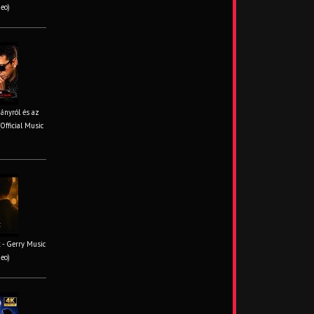
deo)
iányról és az
Official Music
 - Gerry Music
deo)