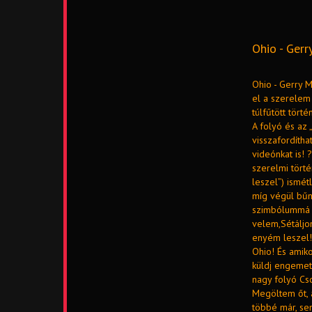
Ohio - Gerr
Ohio - Gerry M
el a szerelem
túlfűtött tört
A folyó és az 
visszafordítha
videónkat is! 
szerelmi tört
leszel”) ismét
míg végül bűn
szimbólummá v
velem,Sétáljo
enyém leszel! 
Ohio! És amiko
küldj engemet
nagy folyó Cso
Megöltem őt, 
többé már, sen