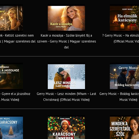
k - Kettőt szeretni nem
Kacér a mosolya - Szőke lányért fáj a
? Gerry Music – Ha elmúli
c | Magyar szerelmes dal
szívem - Gerry Music | Magyar szerelmes
(Official Music Vi
dal
 Gyere el a jászolhoz
Gerry Music – Lesz minden (Wham – Last
Gerry Music – Boldog karács
al Music Video)
Christmas) (Official Music Video)
Music Video)