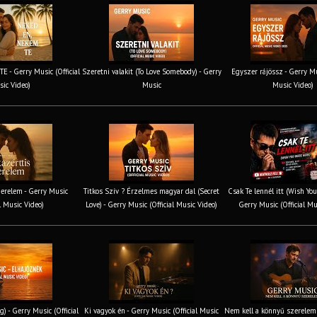
 - Gerry Music (Official
Szeretni valakit (To Love Somebody) - Gerry
Egyszer rájössz - Gerry Mus
ic Video)
Music
Music Video)
erelem - Gerry Music
Titkos Szív ? Érzelmes magyar dal (Secret
Csak Te lennél itt (Wish You
al Music Video)
Love) - Gerry Music (Official Music Video)
Gerry Music (Official Mu
g) - Gerry Music (Official
Ki vagyok én - Gerry Music (Official Music
Nem kell a könnyű szerelem 