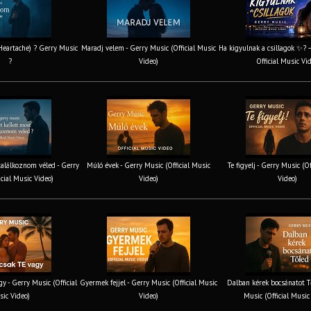
 Heartache) ? Gerry Music
Maradj velem - Gerry Music (Official Music
Ha kigyulnak a csillagok ✨? 
?
Video)
Official Music Vi
találkoznom véled - Gerry
Múló évek - Gerry Music (Official Music
Te figyelj - Gerry Music (O
icial Music Video)
Video)
Video)
y - Gerry Music (Official
Gyermek fejjel - Gerry Music (Official Music
Dalban kérek bocsánatot T
ic Video)
Video)
Music (Official Music