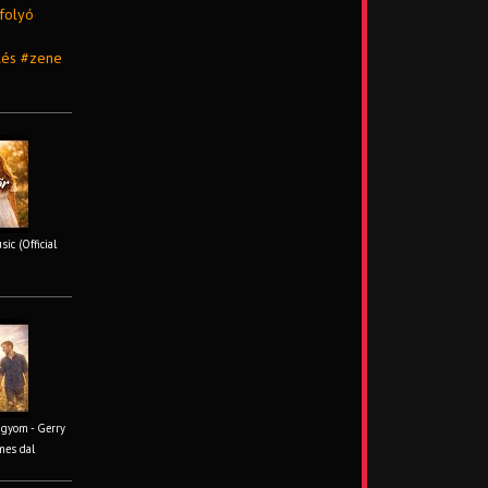
 folyó
lés #zene
ic (Official
ágyom - Gerry
mes dal