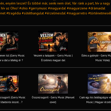
 enyém leszel! És többé már, senki nem ölel, Vár ránk a part, hív a nagy
, hív az Ohio! #ohio #gerrymusic #magyardal #magyarzene #drámaidal
énet #tragédia #sötéthangulat #érzelmesdal #magyarretro #történetmesé
nen túl (Gerry Music
Veszem a kalapom – Gerry Music |
Édes a gyönyör - Gerry Mus
r a dal a lélekig ér ?
Érzelmes magyar dal
Music Video)
zsugorít (Gerry Music
Összezsugorít - Gerry Music (Manuel
Csak egy kis boldogságra v
 libabőrös leszel... ?
cover)
Music | Magyar érzel