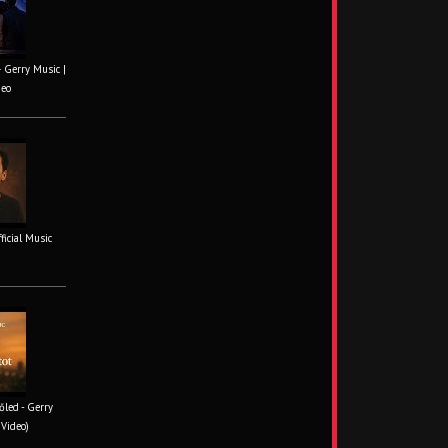
– Gerry Music |
deo
fficial Music
őled - Gerry
 Video)