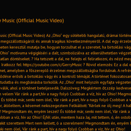
y Music (Official Music Video)
usic (Official Music Video) Az „Ohio” egy sötétebb hangulatú, drámai törté
 megszállottságáról és annak tragikus következményeiről. A dal egy érzel
éneten keresztül mutatja be, hogyan torzulhat el a szeretet, ha birtoklási vág
„Ohio” motívuma végigkíséri a dalt, szimbolizálva az elkerülhetetlen végzet
tatlan döntéseket. ? Ha tetszett a dal, ne felejts el feliratkozni, és nézd me
? Iratkozz fel: https://youtube.com/c/GerryMusic ? Rövid elemzés: Ez a dal 
énet, amelyben a főszereplő érzelmei megszállottságba fordulnak. A refr
lődése erősíti a birtoklási vágy és a kontroll témáját. A történet fokozatosan
tudatba és megbánásba torkollik. Az „Ohio” mint helyszín egyfajta végzete
álik, ahol a történet beteljesedik. Dalszöveg: Megkértem őt,szép kedvese
n velem Vár ránk a part,hív a nagy folyó Csobban a víz, hív az Ohio! Megm
És többé már, senki nem ölel, Vár ránk a part, hív a nagy folyó Csobban a ví
r, átöleltem, a késemet nekiszegeztem Felkiáltott: "Kérlek ne ölj meg! A ha
! Megmondtam én, enyém leszel! És többé már, senki nem ölel, Vár ránk a p
bban a víz, hív az Ohio! Éjfél után, mentem haza Jaj, mit tettem, ó, én osto
akit szerettem Mert nem kellett, ó a szerelmem! Megmondtam én, enyém l
ki nem ölel, Vár ránk a part, hív a nagy folyó Csobban a víz, hív az Ohio!