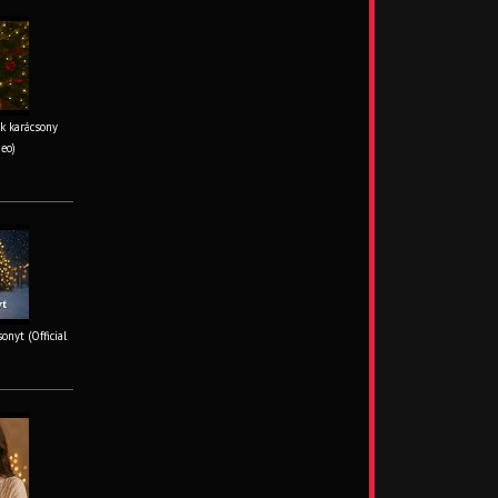
k karácsony
deo)
onyt (Official