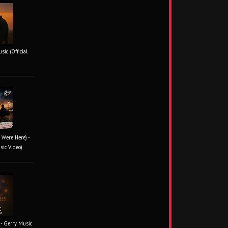
ic (Official
 Were Here) -
sic Video)
- Gerry Music