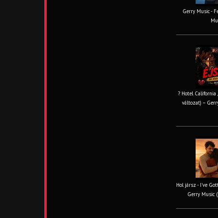
Gerry Music - Fe
Mus
? Hotel California
változat) – Gerr
Hol jársz - I've Go
Gerry Music (