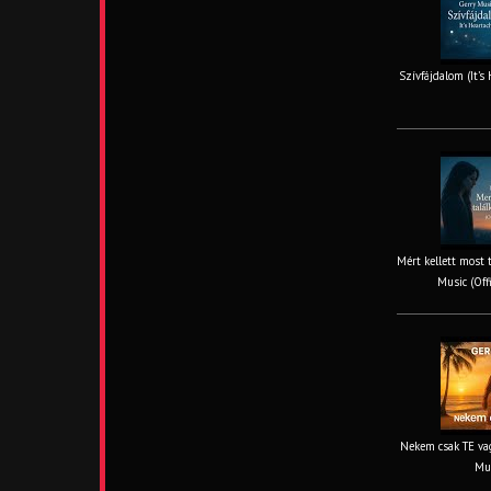
Szívfájdalom (It’s
Mért kellett most 
Music (Off
Nekem csak TE vag
Mus