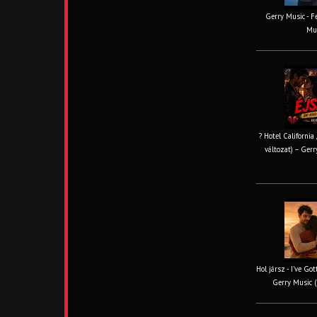
Gerry Music - Fe
Mus
? Hotel California
változat) – Gerr
Hol jársz - I've Go
Gerry Music (