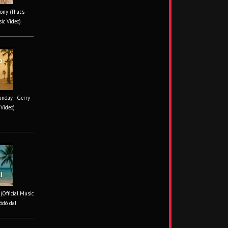
ony (That's
sic Video)
unday - Gerry
 Video)
 (Official Music
ódó dal