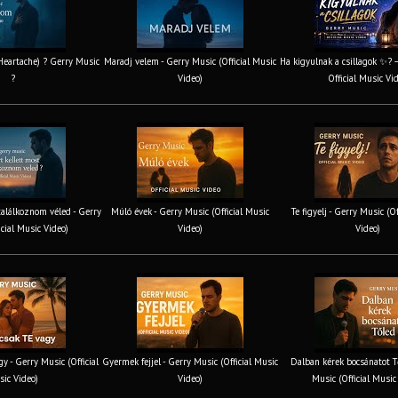
 Heartache) ? Gerry Music
Maradj velem - Gerry Music (Official Music
Ha kigyulnak a csillagok ✨? 
?
Video)
Official Music Vi
találkoznom véled - Gerry
Múló évek - Gerry Music (Official Music
Te figyelj - Gerry Music (O
icial Music Video)
Video)
Video)
y - Gerry Music (Official
Gyermek fejjel - Gerry Music (Official Music
Dalban kérek bocsánatot T
ic Video)
Video)
Music (Official Music