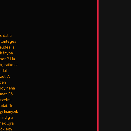
s dal a
különleges
elidézi a
 irányba
bor ? Ha
, iratkozz
 dal-
zól. A
vben
hogy néha
lmet. Fő
érzelmi
adat. Te
y hiányzik
mindig a
nek Újra
dök egy