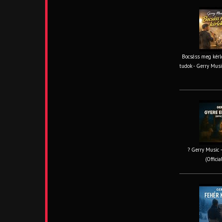
Bocsáss meg kérle
tudok - Gerry Musi
? Gerry Music –
(Offici