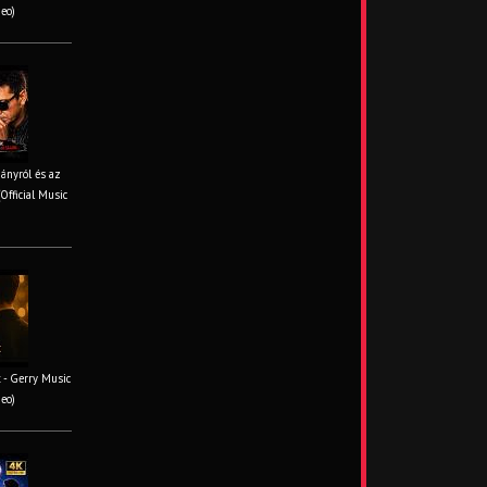
deo)
iányról és az
Official Music
 - Gerry Music
deo)