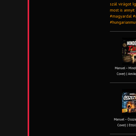
szál virágot 
most is annyit
#magyardal #
#hungarianmu
Manuel – Minde
Cover) | Amiko
Manuel – Össze
Cover) | Ettől