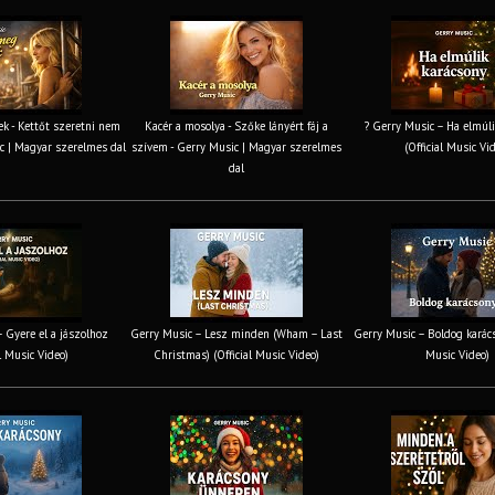
k - Kettőt szeretni nem
Kacér a mosolya - Szőke lányért fáj a
? Gerry Music – Ha elmúli
c | Magyar szerelmes dal
szívem - Gerry Music | Magyar szerelmes
(Official Music Vi
dal
 Gyere el a jászolhoz
Gerry Music – Lesz minden (Wham – Last
Gerry Music – Boldog karács
al Music Video)
Christmas) (Official Music Video)
Music Video)