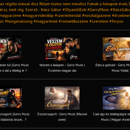
Igaz régóta mással élsz Rólam biztos nem mesélsz Futnak a hónapok évek,
 érsz, mint rég. Szerző : Ihász Gábor #OlyanJólEsik #GerryMusic #IhászGáb
magyarzene #magyarvideoklip #szerelmesdal #nosztalgiazene #érzelme
sic #hungariansong #magyarének #romantikuszene #szerelem #foryou
nen túl (Gerry Music
Veszem a kalapom – Gerry Music |
Édes a gyönyör - Gerry Mus
r a dal a lélekig ér ?
Érzelmes magyar dal
Music Video)
zsugorít (Gerry Music
Összezsugorít - Gerry Music (Manuel
Csak egy kis boldogságra v
 libabőrös leszel... ?
cover)
Music | Magyar érzel