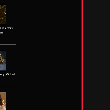
k karácsony
deo)
onyt (Official