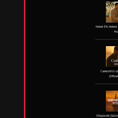
Neked ÉN, Nekem TE
Mus
Csakazértis sz
(Offici
Elhajóznék (Sailin