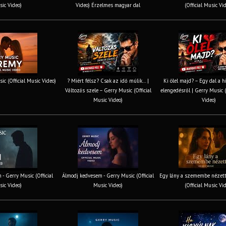
ic Video)
Video) Érzelmes magyar dal
(Official Music Vi
ic (Official Music Video)
? Miért félsz? Csak az idő múlik… |
Ki ölel majd? – Egy dal a h
Változás szele – Gerry Music (Official
elengedésről | Gerry Music (
Music Video)
Video)
 - Gerry Music (Official
Álmodj kedvesem - Gerry Music (Official
Egy lány a szemembe nézett
ic Video)
Music Video)
(Official Music Vi