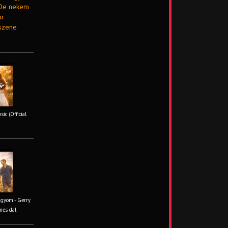
 De nekem
or
szene
ic (Official
ágyom - Gerry
mes dal