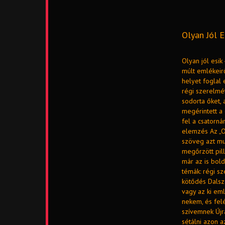
Olyan Jól E
Olyan jól esik
múlt emlékeirő
helyet foglal 
régi szerelmét
sodorta őket,
megérintett a 
fel a csatorná
elemzés Az „Ol
szöveg azt mu
megőrzött pil
már az is bol
témák: régi s
kötődés Dalsz
vagy az ki em
nekem, és fel
szívemnek Újra
sétálni azon a