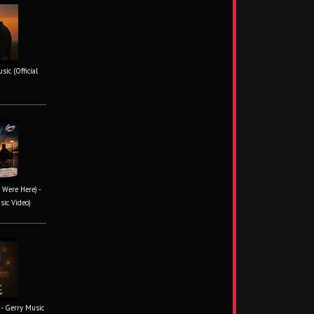
ic (Official
 Were Here) -
sic Video)
- Gerry Music