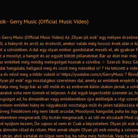
sik - Gerry Music (Official Music Video)
 - Gerry Music (Official Music Video) Az „Olyan jól esik” egy mélyen érzelme
l, a hiányról és arról az érzésről, amikor valaki még hosszú évek után is 
el a szívünkben. A dal egy olyan ember gondolatait meséli el, aki gyakran f
: a mosolyt, a hangot és az együtt töltött pillanatokat. Bár az élet már más
 az emlékek még mindig melegséget hoznak a szívébe. ✨ Szerző: Ihász Gá
dal hangulata, hallgasd meg és oszd meg másokkal is! ? Ha tetszett a videó
ra és nézd meg a többi videót is! https://youtube.com/c/GerryMusic ? Rövid
yan jól esik” egy nosztalgikus szerelmes dal, amely az emlékek erejéről s
tatja meg, hogy bár az idő múlik és az emberek külön utakon járnak, a szí
lanatok soha nem tűnnek el teljesen. A dal egyik legerősebb üzenete az, 
dogságot ad, ha álmainkban vagy emlékeinkben újra átélhetjük a régi szere
zerelem emlékei hiány és vágyakozás nosztalgia múlt és jelen találkozása 
öveg: Felidézem rég nem látott arcodat, Mosolyod, hangodat, puha kis ágy
lékemben megmaradt, Oly tisztán megmaradt, s az idő mi elszaladt Most úg
éd nyújtom kezem, De sajnos el nem ér Csak a képzeletem. Olyan jól esik 
 álmodni rólad és rólam, Mint annak idején Olyan jól esik mindig a szívem
z utcán, ahol vártalak én Ugye nem baj, ha néha még felhívlak, Vagy ha kül