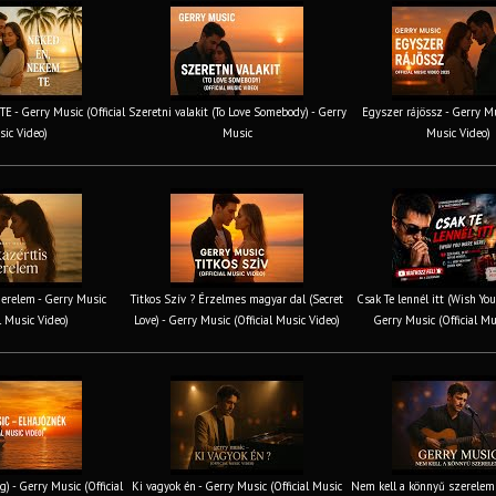
 - Gerry Music (Official
Szeretni valakit (To Love Somebody) - Gerry
Egyszer rájössz - Gerry Mus
ic Video)
Music
Music Video)
erelem - Gerry Music
Titkos Szív ? Érzelmes magyar dal (Secret
Csak Te lennél itt (Wish You
al Music Video)
Love) - Gerry Music (Official Music Video)
Gerry Music (Official Mu
g) - Gerry Music (Official
Ki vagyok én - Gerry Music (Official Music
Nem kell a könnyű szerelem 