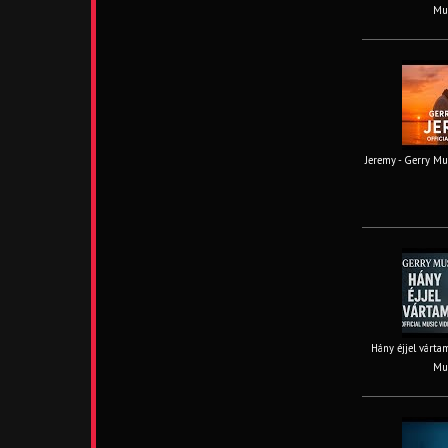
Mus
Jeremy - Gerry Mus
Hány éjjel vártam
Mus