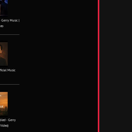
– Gerry Music |
deo
fficial Music
őled - Gerry
 Video)