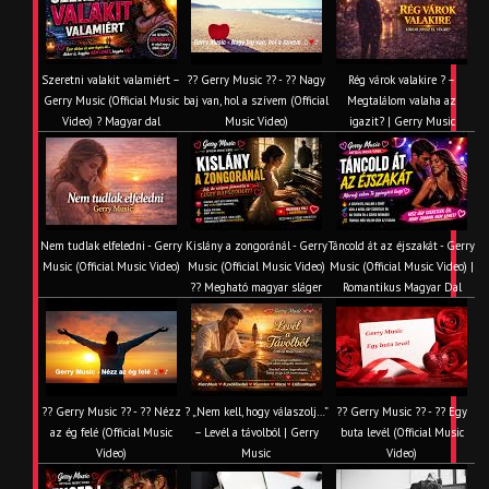
Szeretni valakit valamiért –
?? Gerry Music ?? - ?? Nagy
Rég várok valakire ? –
Gerry Music (Official Music
baj van, hol a szívem (Official
Megtalálom valaha az
Video) ? Magyar dal
Music Video)
igazit? | Gerry Music
Nem tudlak elfeledni - Gerry
Kislány a zongoránál - Gerry
Táncold át az éjszakát - Gerry
Music (Official Music Video)
Music (Official Music Video)
Music (Official Music Video) |
?? Megható magyar sláger
Romantikus Magyar Dal
?? Gerry Music ?? - ?? Nézz
? „Nem kell, hogy válaszolj…”
?? Gerry Music ?? - ?? Egy
az ég felé (Official Music
– Levél a távolból | Gerry
buta levél (Official Music
Video)
Music
Video)