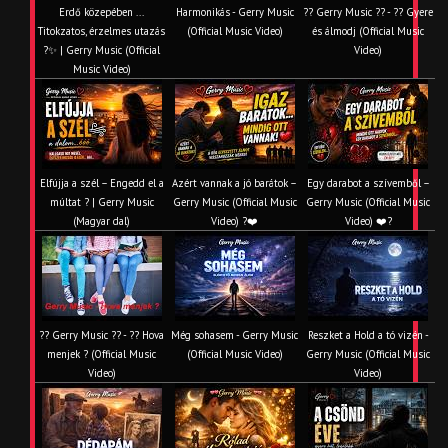
Erdő közepében ...
Harmonikás - Gerry Music
?? Gerry Music ?? - ?? Gyere
Titokzatos, érzelmes utazás
(Official Music Video)
és álmodj (Official Music
?✨ | Gerry Music (Official
Video)
Music Video)
Elfújja a szél – Engedd el a
Azért vannak a jó barátok –
Egy darabot a szívemből –
múltat ? | Gerry Music
Gerry Music (Official Music
Gerry Music (Official Music
(Magyar dal)
Video) ?❤️
Video) ❤️?
?? Gerry Music ?? - ?? Hova
Még sohasem - Gerry Music
Reszket a Hold a tó vizén -
menjek ? (Official Music
(Official Music Video)
Gerry Music (Official Music
Video)
Video)