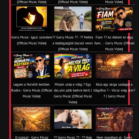
(Official Music Video)
(Official Music Video)
Music Video)
Gerry Music - Igazi szerelem
?? Gerry Music ?? - ?? Nehéz
Fiam ?‍? Az életem te vagy
(Official Music Video)
a boldogságtól búcsút venni
fiam... - Gerry Music (Official
(Official Music Video)
Music Video)
Legyen a Horváth kertben
Milyen szép a világ ? Egy
Köss egy sárga szalagot a
Budán - Gerry Music (Official
dal, ami jobb kedvre derít |
tölgyfára ?️ – Vársz még rám?
Music Video)
Gerry Music (Official Music
? | Gerry Music
Video)
Országút - Gerry Music
?? Gerry Music ?? - ?? Hola
Nem mondtam el - Gerry