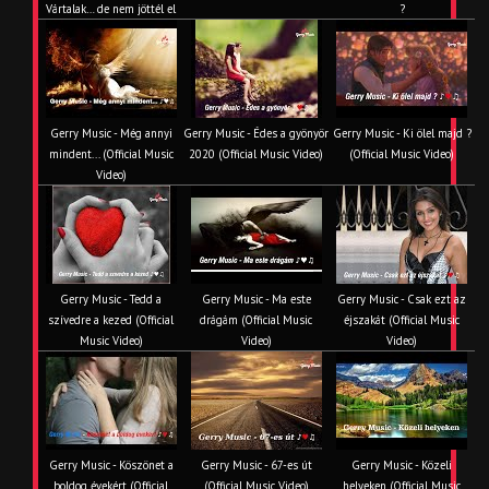
Vártalak… de nem jöttél el
?
Gerry Music - Még annyi
Gerry Music - Édes a gyönyör
Gerry Music - Ki ölel majd ?
mindent... (Official Music
2020 (Official Music Video)
(Official Music Video)
Video)
Gerry Music - Tedd a
Gerry Music - Ma este
Gerry Music - Csak ezt az
szívedre a kezed (Official
drágám (Official Music
éjszakát (Official Music
Music Video)
Video)
Video)
Gerry Music - Köszönet a
Gerry Music - 67-es út
Gerry Music - Közeli
boldog évekért (Official
(Official Music Video)
helyeken (Official Music