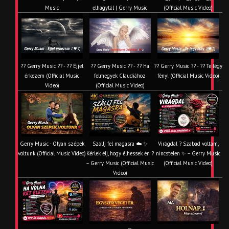
Music
elhagytál | Gerry Music
(Official Music Video)
?? Gerry Music ?? - ?? Éjjel
?? Gerry Music ?? - ?? Ha
?? Gerry Music ?? - ?? Te légy
érkezem (Official Music
felmegyek Claudiához
fény! (Official Music Video)
Video)
(Official Music Video)
Gerry Music - Olyan szépek
Szállj fel magasra ☁️ ✨
Virágdal ? Szabad voltam,
voltunk (Official Music Video)
Kérlek élj, hogy élhessek én ?
nincstelen ✨ – Gerry Music
– Gerry Music (Official Music
(Official Music Video)
Video)