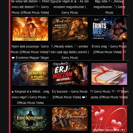
Ha volna két életem ✨ Miért
Egyszer véget ér ⏳ – Az idő
Régi nóta ? – „Holnap
nincs két életem? ? – Gerry
mindent megváltoztat |
megváltozom…” | Gerry
Music (Official Music Video)
Gerry Music
Music
Nyári éjek asszonya - Gerry
? „Maradj velem…” – amikor
Érints meg – Gerry Music
Music (Official Music Video)?
már csak egy ölelés számít |
(Official Music Video) ??
❤️ Érzelmes Magyar Sláger
Gerry Music
☀️ Kergesd el a felhőt… még
Érj hozzám – Gerry Music
?? Gerry Music ?? - ?? Tábori
nincs vége! | Gerry Music –
(Official Music Video) ❤️?
posta (Official Music Video)
Official Music Video