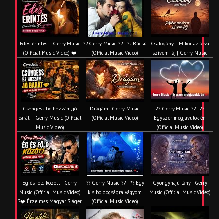
Édes érintés – Gerry Music
?? Gerry Music ?? - ?? Búcsú
Csalogány – Mikor az árva
(Official Music Video) ❤️
(Official Music Video)
szívem fáj | Gerry Music
Csöngess be hozzám, jó
Drágám - Gerry Music
?? Gerry Music ?? - ??
barát – Gerry Music (Official
(Official Music Video)
Egyszer megjavulok én
Music Video)
(Official Music Video)
Ég és föld között - Gerry
?? Gerry Music ?? - ?? Egy
Gyöngyhajú lány - Gerry
Music (Official Music Video)
kis boldogságra vágyom
Music (Official Music Video)
?❤️ Érzelmes Magyar Sláger
(Official Music Video)