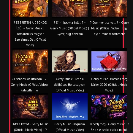
? SZERETEM A CSÓKOD
? Sírni hogyha kell… ? –
? Comment ça va… ? – Gerry
ÍZÉT – Gerry Music |
Gerry Music (Official Video) |
Music (Official Video) | Egy
Romantikus Magyar
Gyere, bújj hozzám
nyári románc története
Szerelmes Dal (Official
Video)
? Csendes kis utcában… ? –
Gerry Music - Lenn a
Gerry Music - Bocsáss meg
Gerry Music (Official Video) |
délibábos Hortobágyon
kérlek 2020 (Official Music
Rátaláltam én
(Official Music Video)
Video)
Add a kezed - Gerry Music
Gerry Music - Requiem
Táncolj még - Gerry Music | ?
(Official Music Video) | ?
(Official Music Video)
Ez az éjszaka csak a miénk!