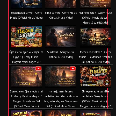
Boldogtalan lányok - Gerry
Sírsz te még - Gerry Music
Mennem kell ? - Gerry Music
Music (Official Music Video)
(Official Music Video)
(Official Music Video) |
Megható szakítós dal
Újra nyit a nyár ☀️ Zárjon be
Surdadal - Gerry Music
Menekülök tőled ? | Gerry
a gyár! | Gerry Music |
(Official Music Video)
Music – Fájdalmas Szakítás
Magyar nyári sláger ☀️?
Dal (Official Music Video)
Szeretnélek újra megtalálni
Ha majd nem leszek
Elmegyek az éjszakába
? | Gerry Music – Megható
melletted én | Gerry Music –
mulatni - Gerry Music
Magyar Szerelmes Dal
Megható Magyar Szerelmes
(Official Music Video) |
(Official Music Video)
Dal (Official Music Video)
Magyar mulatós sláger ??