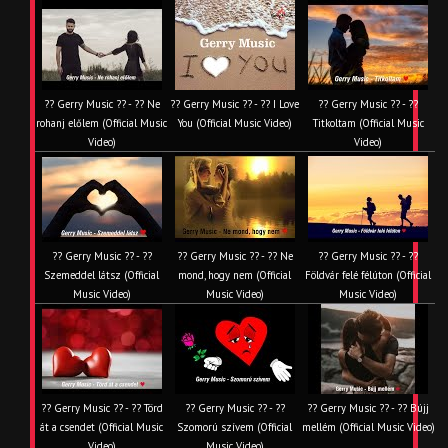
?? Gerry Music ?? - ?? Ne
?? Gerry Music ?? - ?? I Love
?? Gerry Music ?? - ??
rohanj előlem (Official Music
You (Official Music Video)
Titkoltam (Official Music
Video)
Video)
?? Gerry Music ?? - ??
?? Gerry Music ?? - ?? Ne
?? Gerry Music ?? - ??
Szemeddel látsz (Official
mond, hogy nem (Official
Földvár felé félúton (Official
Music Video)
Music Video)
Music Video)
?? Gerry Music ?? - ?? Törd
?? Gerry Music ?? - ??
?? Gerry Music ?? - ?? Bújj
át a csendet (Official Music
Szomorú szívem (Official
mellém (Official Music Video)
Video)
Music Video)