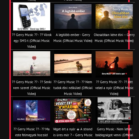
?? Gerry Music ?? - ?? Várok
A legtöbb ember - Gerry
Okosabban kéne élni – Gerry
egy SMS-t (Official Music
Music (Official Music Video)
Music (Official Music Video)
Video)
?? Gerry Music ?? - ?? Senki
?? Gerry Music ?? - ?? Nem
?? Gerry Music ?? - ?? Jött
nem szeret (Official Music
tudok élni nélküled (Official
veled a nyár (Official Music
Video)
Music Video)
Video)
?? Gerry Music ?? - ?? Ma
Véget ért a nyár ☀️ A strand
Gerry Music - Nem lehet
este felmegyek hozzád
is üres már ? – Gerry Music
boldogságot venni (Official