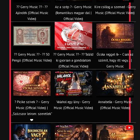
?? Gerry Music ?? - ??
Az a szép ? - Gerry Music
Kire csillog a szemed - Gerry
Ajándék (Official Music
(Romantikus magyar dal |
Music (Official Music Video)
Video)
Official Video)
?? Gerry Music ?? - ?? 50
?? Gerry Music ?? - ?? Találd
Ócska reggel ☕ – Csak az
Pengő (Official Music Video)
ki gyorsan a gondolatom
számít, hogy itt vagy… |
(Official Music Video)
Gerry Music
? Picike szívek ? – Gerry
Valahol egy lány - Gerry
Annabella - Gerry Music
Music (Official Video) |
Music (Official Music Video)
(Official Music Video)
„Százszor leírom: szeretlek”
❤️