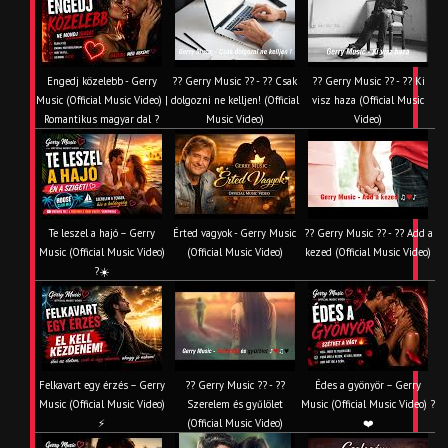
Engedj közelebb - Gerry
?? Gerry Music ?? - ?? Csak
?? Gerry Music ?? - ?? Ki
Music (Official Music Video) |
dolgozni ne kelljen! (Official
visz haza (Official Music
Romantikus magyar dal ?
Music Video)
Video)
Te leszel a hajó – Gerry
Érted vagyok - Gerry Music
?? Gerry Music ?? - ?? Add a
Music (Official Music Video)
(Official Music Video)
kezed (Official Music Video)
?☀️
Felkavart egy érzés – Gerry
?? Gerry Music ?? - ??
Édes a gyönyör – Gerry
Music (Official Music Video)
Szerelem és gyűlölet
Music (Official Music Video) ?
⚡
(Official Music Video)
❤️