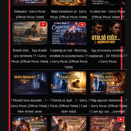
Dédapám - Gerry Music
Rólad álmodozni jó - Gerry
A csönd éve – Gerry Music
(Official Music Video)
Music (Official Music Video)
(Official Music Video) ??
Bukott diák ... Egy lázadó
Csepereg az eső - Barátság,
Egy jó asszony mindent
szív története ?? | Gerry
emlékek és összetartozás ?️?
megbocsát… DE MEDDIG? ?
Music (Official Music Video)
| Gerry Music (Official Music
| Gerry Music
Video)
? Mondd hány éjszakát… ? –
? Elmúlt az éjjel… ? – Gerry
? Még egyszer láthatnám… ?
Gerry Music (Official Video) |
Music (Official Video) | Csak
– Gerry Music (Official Video)
Nem értheti senki
álom voltál
| Csak egy szó… „szeretlek”