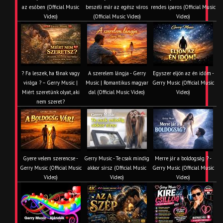
az esőben (Official Music
beszéli már az egész város
rendes iparos (Official Music
Video)
(Official Music Video)
Video)
? Fa leszek, ha fának vagy
A szerelem lángja - Gerry
Egyszer eljön az én időm -
virága ? – Gerry Music |
Music | Romantikus magyar
Gerry Music (Official Music
Miért szeretünk olyat, aki
dal (Official Music Video)
Video)
nem szeret?
Gyere velem szerencse -
Gerry Music - Te csak mindig
Merre jár a boldogság ? -
Gerry Music (Official Music
akkor sírsz (Official Music
Gerry Music (Official Music
Video)
Video)
Video)