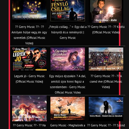
?? Gerry Music ?? - ??
„Fénylő csillag…” ⭐ Egy dal a
?? Gerry Music ?? - ?? Kisfiú
Amilyen hülye vagy, én úgy
hiányról és a reményről |
(Official Music Video)
szeretlek (Official Music
Gerry Music
Video)
Legyek jó - Gerry Music
Egy május éjszakán ? A dal,
?? Gerry Music ?? - ?? A
(Official Music Video)
amitől újra hinni fogsz a
csend éve (Official Music
szerelemben - Gerry Music
Video)
Official Music Video
?? Gerry Music ?? - ?? Ha
Gerry Music - Meghalnék a
?? Gerry Music ?? - ?? Szánd