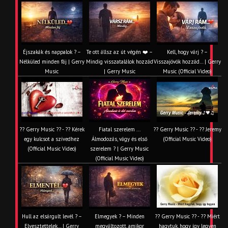
Éjszakák és nappalok ? –
Te ott állsz az út végén ❤️ –
Kell, hogy várj ? –
Nélküled minden fáj | Gerry
Mindig visszatalálok hozzád
Visszajövök hozzád… | Gerry
Music
| Gerry Music
Music (Official Video)
?? Gerry Music ?? - ?? Kérek
Fiatal szerelem ...
?? Gerry Music ?? - ?? Jeremy
egy kulcsot a szívedhez
Álmodozás, vágy és első
(Official Music Video)
(Official Music Video)
szerelem ? | Gerry Music
(Official Music Video)
Hull az elsárgult levél ? –
Elmegyek ? – Minden
?? Gerry Music ?? - ?? Miért
Elvesztettelek… | Gerry
megváltozott, amikor
hagytuk, hogy így legyen