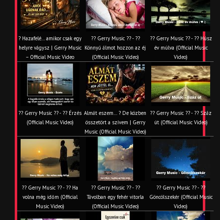
? Hazafelé… amikor csak egy
?? Gerry Music ?? - ??
?? Gerry Music ?? - ?? Húsz
helyre vágysz | Gerry Music
Könnyű álmot hozzon az éj
év múlva (Official Music
– Official Music Video
(Official Music Video)
Video)
?? Gerry Music ?? - ?? Érzés
Almát eszem… ? De közben
?? Gerry Music ?? - ?? Száz
(Official Music Video)
összetört a szívem | Gerry
út (Official Music Video)
Music (Official Music Video)
?? Gerry Music ?? - ?? Ha
?? Gerry Music ?? - ??
?? Gerry Music ?? - ??
volna még időm (Official
Távolban egy fehér vitorla
Göncölszekér (Official Music
Music Video)
(Official Music Video)
Video)