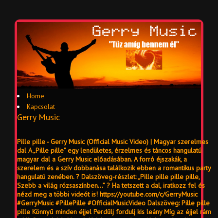
Home
Kapcsolat
Gerry Music
Pille pille - Gerry Music (Official Music Video) | Magyar szerelmes
dal A „Pille pille” egy lendületes, érzelmes és táncos hangulatú
magyar dal a Gerry Music előadásában. A forró éjszakák, a
szerelem és a szív dobbanása találkozik ebben a romantikus party
hangulatú zenében. ? Dalszöveg-részlet: „Pille pille pille pille,
Szebb a világ rózsaszínben…” ? Ha tetszett a dal, iratkozz fel és
nézd meg a többi videót is! https://youtube.com/c/GerryMusic
#GerryMusic #PillePille #OfficialMusicVideo Dalszöveg: Pille pille
pille Könnyű minden éjjel Perdülj fordulj kis leány Míg az éjjel rám