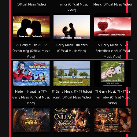
(Official Music Video)
mi amor (Official Music
Music (Official Music Video)
Video)
?? Gerry Music ?? - ??
Gerry Music - Túl szép
?? Gerry Music ?? - ??
Őrzöm még (Official Music
(Official Music Video)
Szívedben élnék (Official
Video)
Music Video)
Made in Hungária ??? -
?? Gerry Music ?? - ?? Robogj
?? Gerry Music ?? - ?? Ez
Gerry Music (Official Music
vonat (Official Music Video)
nem játék (Official Music
Video)
Video)