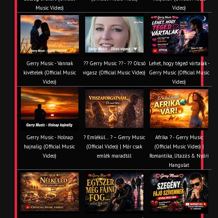
Music Video)
Video)
Gerry Music - Vannak
?? Gerry Music ?? - ?? Olcsó
Lehet, hogy téged vártalak -
kivételek (Official Music
vigasz (Official Music Video)
Gerry Music (Official Music
Video)
Video)
Gerry Music - Holnap
? Emlékül… ? – Gerry Music
Afrika ? - Gerry Music
hajnalig (Official Music
(Official Video) | Már csak
(Official Music Video) |
Video)
emlék maradtál
Romantika, Utazás & Nyári
Hangulat