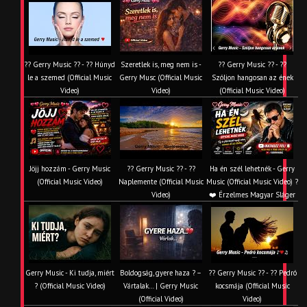
?? Gerry Music ?? - ?? Húnyd
Szeretlek is, meg nem is -
?? Gerry Music ?? - ??
le a szemed (Official Music
Gerry Musc (Official Music
Szóljon hangosan az ének
Video)
Video)
(Official Music Video)
Jöjj hozzám - Gerry Music
?? Gerry Music ?? - ??
Ha én szél lehetnék - Gerry
(Official Music Video)
Naplemente (Official Music
Music (Official Music Video) ?️
Video)
❤️ Érzelmes Magyar Sláger
Gerry Music - Ki tudja, miért
Boldogság, gyere haza ? –
?? Gerry Music ?? - ?? Pedró
? (Official Music Video)
Vártalak… | Gerry Music
kocsmája (Official Music
(Official Video)
Video)