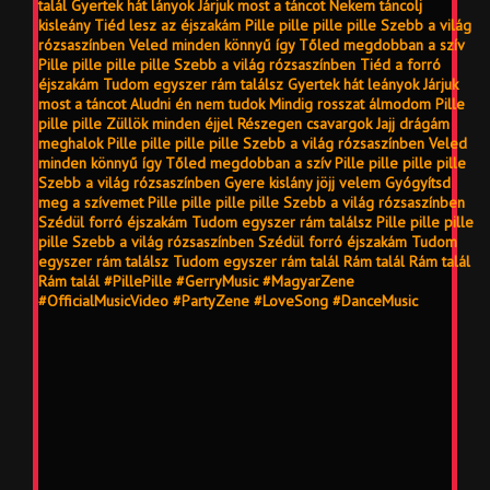
talál Gyertek hát lányok Járjuk most a táncot Nekem táncolj
kisleány Tiéd lesz az éjszakám Pille pille pille pille Szebb a világ
rózsaszínben Veled minden könnyű így Tőled megdobban a szív
Pille pille pille pille Szebb a világ rózsaszínben Tiéd a forró
éjszakám Tudom egyszer rám találsz Gyertek hát leányok Járjuk
most a táncot Aludni én nem tudok Mindig rosszat álmodom Pille
pille pille Züllök minden éjjel Részegen csavargok Jajj drágám
meghalok Pille pille pille pille Szebb a világ rózsaszínben Veled
minden könnyű így Tőled megdobban a szív Pille pille pille pille
Szebb a világ rózsaszínben Gyere kislány jöjj velem Gyógyítsd
meg a szívemet Pille pille pille pille Szebb a világ rózsaszínben
Szédül forró éjszakám Tudom egyszer rám találsz Pille pille pille
pille Szebb a világ rózsaszínben Szédül forró éjszakám Tudom
egyszer rám találsz Tudom egyszer rám talál Rám talál Rám talál
Rám talál #PillePille #GerryMusic #MagyarZene
#OfficialMusicVideo #PartyZene #LoveSong #DanceMusic