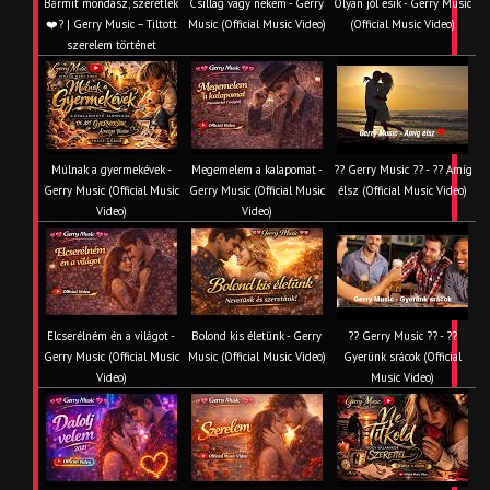
Bármit mondasz, szeretlek
Csillag vagy nekem - Gerry
Olyan jól esik - Gerry Music
❤️‍? | Gerry Music – Tiltott
Music (Official Music Video)
(Official Music Video)
szerelem történet
Múlnak a gyermekévek -
Megemelem a kalapomat -
?? Gerry Music ?? - ?? Amíg
Gerry Music (Official Music
Gerry Music (Official Music
élsz (Official Music Video)
Video)
Video)
Elcserélném én a világot -
Bolond kis életünk - Gerry
?? Gerry Music ?? - ??
Gerry Music (Official Music
Music (Official Music Video)
Gyerünk srácok (Official
Video)
Music Video)