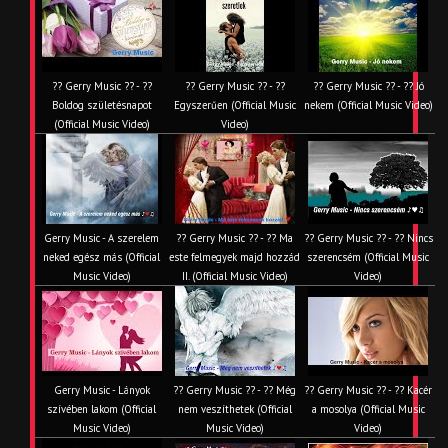
?? Gerry Music ?? - ??
?? Gerry Music ?? - ??
?? Gerry Music ?? - ?? Jó
Boldog születésnapot
Egyszerűen (Official Music
nekem (Official Music Video)
(Official Music Video)
Video)
Gerry Music - A szerelem
?? Gerry Music ?? - ?? Ma
?? Gerry Music ?? - ?? Nincs
neked egész más (Official
este felmegyek majd hozzád
szerencsém (Official Music
Music Video)
II. (Official Music Video)
Video)
Gerry Music - Lányok
?? Gerry Music ?? - ?? Még
?? Gerry Music ?? - ?? Kacér
szívében lakom (Official
nem veszíthetek (Official
a mosolya (Official Music
Music Video)
Music Video)
Video)