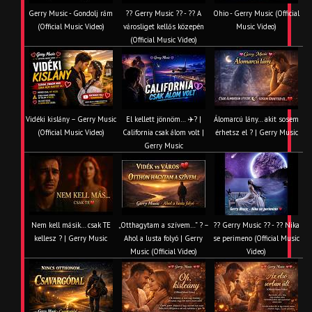
Gerry Music - Gondolj rám
?? Gerry Music ?? - ?? A
Ohio - Gerry Music (Official
(Official Music Video)
városliget kellős közepén
Music Video)
(Official Music Video)
Vidéki kislány – Gerry Music
El kellett jönnöm… ✈️? |
Álomarcú lány… akit sosem
(Official Music Video)
California csak álom volt |
érhetsz el ? | Gerry Music
Gerry Music
Nem kell másik… csak TE
„Otthagytam a szívem…” ? –
?? Gerry Music ?? - ?? Nika
kellesz ? | Gerry Music
Ahol a lusta folyó | Gerry
se perimeno (Official Music
Music (Official Video)
Video)