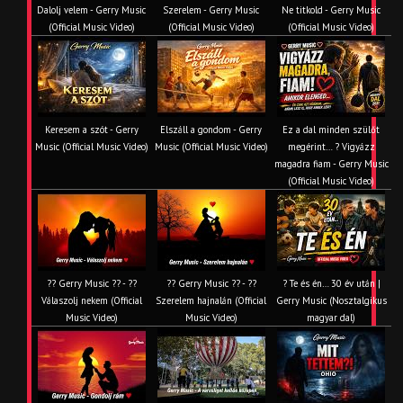
Dalolj velem - Gerry Music
Szerelem - Gerry Music
Ne titkold - Gerry Music
(Official Music Video)
(Official Music Video)
(Official Music Video)
Keresem a szót - Gerry
Elszáll a gondom - Gerry
Ez a dal minden szülőt
Music (Official Music Video)
Music (Official Music Video)
megérint… ? Vigyázz
magadra fiam - Gerry Music
(Official Music Video)
?? Gerry Music ?? - ??
?? Gerry Music ?? - ??
? Te és én… 30 év után |
Válaszolj nekem (Official
Szerelem hajnalán (Official
Gerry Music (Nosztalgikus
Music Video)
Music Video)
magyar dal)