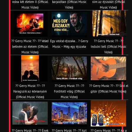
volna két életem II (Official
karjaidban (Official Music
rám az éjszakát (Official
Music Video)
Video)
Music Video)
?? Gerry Music ?? - ?? Veled
Egy utolsó éjszaka… ? Gerry
?? Gerry Music ?? - ??
leélném az életem (Official
Music – Még egy éjszaka
Indulni kell (Official Music
Music Video)
Video)
?? Gerry Music ?? - ??
?? Gerry Music ?? - ??
?? Gerry Music ?? - ?? Sírd el
Haragszik az édesanyám
Fordított világ (Official
gitár (Official Music Video)
(Official Music Video)
Music Video)
?? Gerry Music ?? - ?? Ének
?? Gerry Music ?? - ?? Azt
?? Gerry Music ?? - ?? Az a