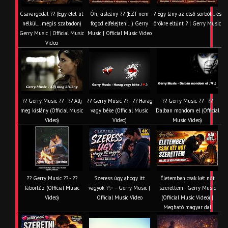
Csavargódal ?? (Egy élet út
Óh, kisleány ?? (EZT nem
? Egy lány az első sorból… és
nélkül… mégis szabadon)
fogod elfelejteni…) Gerry
örökre eltűnt ? | Gerry Music
Gerry Music | Official Music
Music | Official Music Video
Video
?? Gerry Music ?? - ?? Állj
?? Gerry Music ?? - ?? Harag
?? Gerry Music ?? - ??
meg kislány (Official Music
vagy béke (Official Music
Dalban mondom el (Official
Video)
Video)
Music Video)
?? Gerry Music ?? - ??
Szeress úgy, ahogy itt
Életemben csak két nőt
Tábortűz (Official Music
vagyok ?✨ – Gerry Music |
szerettem - Gerry Music
Video)
Official Music Video
(Official Music Video) |
Megható magyar dal