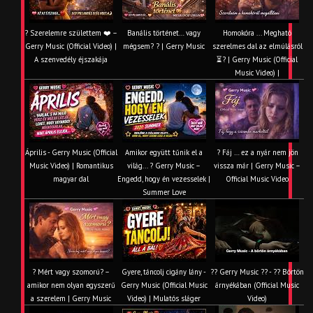
? Szerelemre születtem ❤️ –
Banális történet… vagy
Homokóra ... Megható
Gerry Music (Official Video) |
mégsem? ? | Gerry Music
szerelmes dal az elmúlásról
A szenvedély éjszakája
⏳? | Gerry Music (Official
Music Video) |
Április - Gerry Music (Official
Amikor együtt tűnik el a
? Fáj … ez a nyár nem jön
Music Video) | Romantikus
világ... ? Gerry Music –
vissza már | Gerry Music –
magyar dal
Engedd, hogy én vezesselek |
Official Music Video
Summer Love
? Mért vagy szomorú? –
Gyere, táncolj cigány lány -
?? Gerry Music ?? - ?? Börtön
amikor nem olyan egyszerű
Gerry Music (Official Music
árnyékában (Official Music
a szerelem | Gerry Music
Video) | Mulatós sláger
Video)