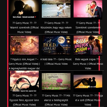
?? Gerry Music ?? - ??
?? Gerry Music ?? - ??
?? Gerry Music ?? - ??
Valamit szeretnék (Official
Köszönöm, hogy vagy nekem
Szerelmet szerelemért
Music Video)
(Official Music Video)
(Official Music Video)
? Vigyázz rám, Angyal ? –
A hold dala ?? – Gerry Music
Bele vagyok zúgva ?? –
Gerry Music (Official Video) |
| Official Music Video
Gerry Music | Official Music
A legmeghatóbb magyar dal
Video
?? Gerry Music ?? - ??
?? Gerry Music ?? - ?? Mit
?? Gerry Music ?? - ?? Fújja
Egyszer fenn, egyszer lenn
akarsz a boldogságtól
el a szél (Official Music
(Official Music Video)
(Official Music Video)
Video)