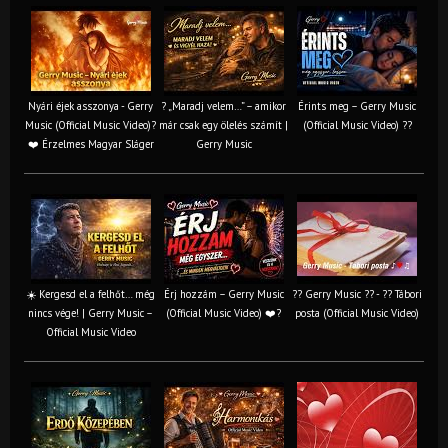
Nyári éjek asszonya - Gerry
? „Maradj velem…” – amikor
Érints meg – Gerry Music
Music (Official Music Video)?
már csak egy ölelés számít |
(Official Music Video) ??
❤️ Érzelmes Magyar Sláger
Gerry Music
☀️ Kergesd el a felhőt… még
Érj hozzám – Gerry Music
?? Gerry Music ?? - ?? Tábori
nincs vége! | Gerry Music –
(Official Music Video) ❤️?
posta (Official Music Video)
Official Music Video