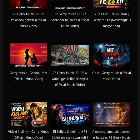
?? Gerry Music ?? - ??
?? Gerry Music ?? - ??
? Te és én… 30 év után |
Válaszolj nekem (Official
Szerelem hajnalán (Official
Gerry Music (Nosztalgikus
Music Video)
Music Video)
magyar dal)
Gerry Music - Gondolj rám
?? Gerry Music ?? - ?? A
Ohio - Gerry Music (Official
(Official Music Video)
városliget kellős közepén
Music Video)
(Official Music Video)
Vidéki kislány – Gerry Music
El kellett jönnöm… ✈️? |
Álomarcú lány… akit sosem
(Official Music Video)
California csak álom volt |
érhetsz el ? | Gerry Music