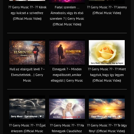
?? Gerry Music ?? - ?? Kérek
Fiatal szerelem ...
?? Gerry Music ?? - ?? Jeremy
egy kulcsot a szívedhez
Álmodozás, vágy és első
(Official Music Video)
(Official Music Video)
szerelem ? | Gerry Music
(Official Music Video)
Hull az elsárgult levél ? –
Elmegyek ? – Minden
?? Gerry Music ?? - ?? Miért
Elvesztettelek… | Gerry
megváltozott, amikor
hagytuk, hogy így legyen
Music
elhagytál | Gerry Music
(Official Music Video)
?? Gerry Music ?? - ?? Éjjel
?? Gerry Music ?? - ?? Ha
?? Gerry Music ?? - ?? Te légy
érkezem (Official Music
felmegyek Claudiához
fény! (Official Music Video)