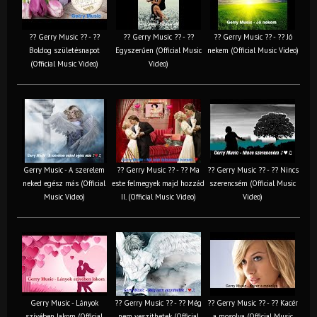
?? Gerry Music ?? - ??
?? Gerry Music ?? - ??
?? Gerry Music ?? - ?? Jó
Boldog születésnapot
Egyszerűen (Official Music
nekem (Official Music Video)
(Official Music Video)
Video)
Gerry Music - A szerelem
?? Gerry Music ?? - ?? Ma
?? Gerry Music ?? - ?? Nincs
neked egész más (Official
este felmegyek majd hozzád
szerencsém (Official Music
Music Video)
II. (Official Music Video)
Video)
Gerry Music - Lányok
?? Gerry Music ?? - ?? Még
?? Gerry Music ?? - ?? Kacér
szívében lakom (Official
nem veszíthetek (Official
a mosolya (Official Music