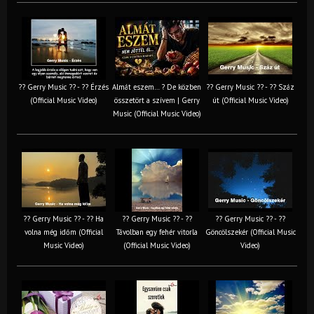
?? Gerry Music ?? - ?? Érzés
Almát eszem… ? De közben
?? Gerry Music ?? - ?? Száz
(Official Music Video)
összetört a szívem | Gerry
út (Official Music Video)
Music (Official Music Video)
?? Gerry Music ?? - ?? Ha
?? Gerry Music ?? - ??
?? Gerry Music ?? - ??
volna még időm (Official
Távolban egy fehér vitorla
Göncölszekér (Official Music
Music Video)
(Official Music Video)
Video)