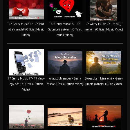
?? Gerry Music ?? - ?? Törd
?? Gerry Music ?? - ??
?? Gerry Music ?? - ?? Bújj
át a csendet (Official Music
Szomorú szívem (Official
mellém (Official Music Video)
Video)
Music Video)
?? Gerry Music ?? - ?? Várok
A legtöbb ember - Gerry
Okosabban kéne élni – Gerry
egy SMS-t (Official Music
Music (Official Music Video)
Music (Official Music Video)
Video)