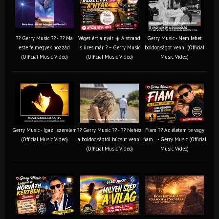
?? Gerry Music ?? - ?? Ma
Véget ért a nyár ☀️ A strand
Gerry Music - Nem lehet
este felmegyek hozzád
is üres már ? – Gerry Music
boldogságot venni (Official
(Official Music Video)
(Official Music Video)
Music Video)
Gerry Music - Igazi szerelem
?? Gerry Music ?? - ?? Nehéz
Fiam ?‍? Az életem te vagy
(Official Music Video)
a boldogságtól búcsút venni
fiam... - Gerry Music (Official
(Official Music Video)
Music Video)