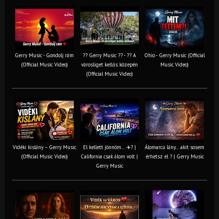
Gerry Music - Gondolj rám
?? Gerry Music ?? - ?? A
Ohio - Gerry Music (Official
(Official Music Video)
városliget kellős közepén
Music Video)
(Official Music Video)
Vidéki kislány – Gerry Music
El kellett jönnöm… ✈️? |
Álomarcú lány… akit sosem
(Official Music Video)
California csak álom volt |
érhetsz el ? | Gerry Music
Gerry Music