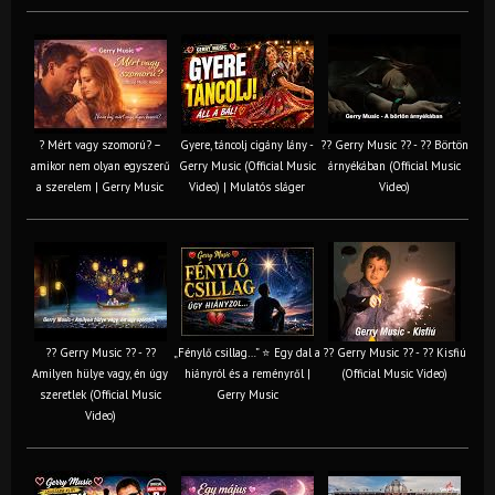
? Mért vagy szomorú? –
Gyere, táncolj cigány lány -
?? Gerry Music ?? - ?? Börtön
amikor nem olyan egyszerű
Gerry Music (Official Music
árnyékában (Official Music
a szerelem | Gerry Music
Video) | Mulatós sláger
Video)
?? Gerry Music ?? - ??
„Fénylő csillag…” ⭐ Egy dal a
?? Gerry Music ?? - ?? Kisfiú
Amilyen hülye vagy, én úgy
hiányról és a reményről |
(Official Music Video)
szeretlek (Official Music
Gerry Music
Video)