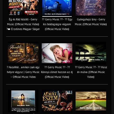
Ég és föld között - Gerry
?? Gerry Music ?? - ?? Egy
Gyöngyhajú lány - Gerry
Music (Official Music Video)
kis boldogságra vágyom
Music (Official Music Video)
?❤️ Érzelmes Magyar Sláger
(Official Music Video)
? Hazafelé… amikor csak egy
?? Gerry Music ?? - ??
?? Gerry Music ?? - ?? Húsz
helyre vágysz | Gerry Music
Könnyű álmot hozzon az éj
év múlva (Official Music
– Official Music Video
(Official Music Video)
Video)