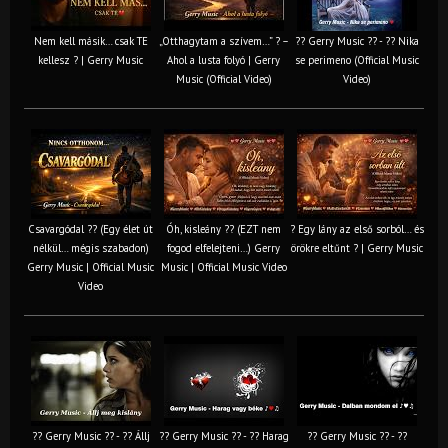
Nem kell másik… csak TE
„Otthagytam a szívem…” ? –
?? Gerry Music ?? - ?? Nika
kellesz ? | Gerry Music
Ahol a lusta folyó | Gerry
se perimeno (Official Music
Music (Official Video)
Video)
Csavargódal ?? (Egy élet út
Óh, kisleány ?? (EZT nem
? Egy lány az első sorból… és
nélkül… mégis szabadon)
fogod elfelejteni…) Gerry
örökre eltűnt ? | Gerry Music
Gerry Music | Official Music
Music | Official Music Video
Video
?? Gerry Music ?? - ?? Állj
?? Gerry Music ?? - ?? Harag
?? Gerry Music ?? - ??