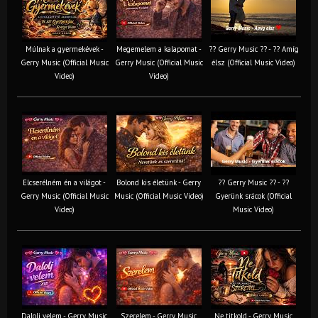
Múlnak a gyermekévek -
Megemelem a kalapomat -
?? Gerry Music ?? - ?? Amíg
Gerry Music (Official Music
Gerry Music (Official Music
élsz (Official Music Video)
Video)
Video)
Elcserélném én a világot -
Bolond kis életünk - Gerry
?? Gerry Music ?? - ??
Gerry Music (Official Music
Music (Official Music Video)
Gyerünk srácok (Official
Video)
Music Video)
Dalolj velem - Gerry Music
Szerelem - Gerry Music
Ne titkold - Gerry Music