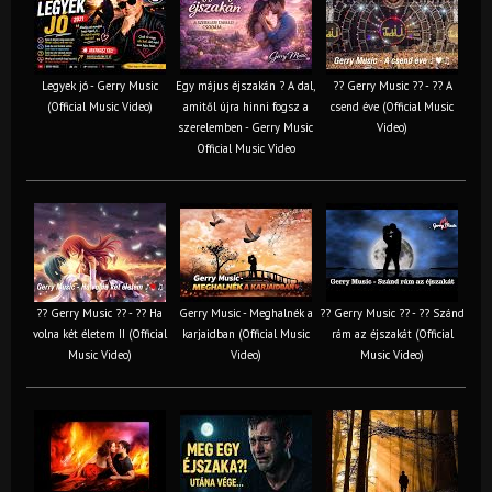
Legyek jó - Gerry Music
Egy május éjszakán ? A dal,
?? Gerry Music ?? - ?? A
(Official Music Video)
amitől újra hinni fogsz a
csend éve (Official Music
szerelemben - Gerry Music
Video)
Official Music Video
?? Gerry Music ?? - ?? Ha
Gerry Music - Meghalnék a
?? Gerry Music ?? - ?? Szánd
volna két életem II (Official
karjaidban (Official Music
rám az éjszakát (Official
Music Video)
Video)
Music Video)