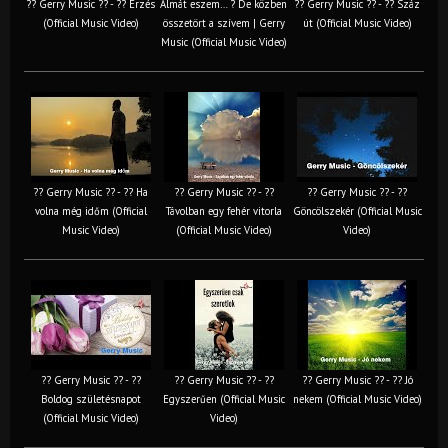
?? Gerry Music ?? - ?? Érzés
Almát eszem… ? De közben
?? Gerry Music ?? - ?? Száz
(Official Music Video)
összetört a szívem | Gerry
út (Official Music Video)
Music (Official Music Video)
?? Gerry Music ?? - ?? Ha
?? Gerry Music ?? - ??
?? Gerry Music ?? - ??
volna még időm (Official
Távolban egy fehér vitorla
Göncölszekér (Official Music
Music Video)
(Official Music Video)
Video)
?? Gerry Music ?? - ??
?? Gerry Music ?? - ??
?? Gerry Music ?? - ?? Jó
Boldog születésnapot
Egyszerűen (Official Music
nekem (Official Music Video)
(Official Music Video)
Video)