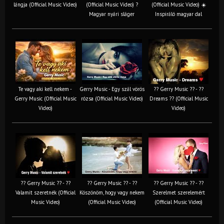
lángja (Official Music Video)
(Official Music Video) ?
(Official Music Video) ☀️
Magyar nyári sláger
Inspiráló magyar dal
Te vagy aki kell nekem -
Gerry Music - Egy szál vörös
?? Gerry Music ?? - ??
Gerry Music (Official Music
rózsa (Official Music Video)
Dreams ?? (Official Music
Video)
Video)
?? Gerry Music ?? - ??
?? Gerry Music ?? - ??
?? Gerry Music ?? - ??
Valamit szeretnék (Official
Köszönöm, hogy vagy nekem
Szerelmet szerelemért
Music Video)
(Official Music Video)
(Official Music Video)