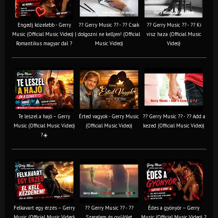
Engedj közelebb - Gerry
?? Gerry Music ?? - ?? Csak
?? Gerry Music ?? - ?? Ki
Music (Official Music Video) |
dolgozni ne kelljen! (Official
visz haza (Official Music
Romantikus magyar dal ?
Music Video)
Video)
Te leszel a hajó – Gerry
Érted vagyok - Gerry Music
?? Gerry Music ?? - ?? Add a
Music (Official Music Video)
(Official Music Video)
kezed (Official Music Video)
?☀️
Felkavart egy érzés – Gerry
?? Gerry Music ?? - ??
Édes a gyönyör – Gerry
Music (Official Music Video)
Szerelem és gyűlölet
Music (Official Music Video) ?