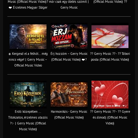
Music (Official Music Video)?
már csak egy ölelés számít |
(Official Music Video) ??
❤️ Érzelmes Magyar Sláger
Gerry Music
☀️ Kergesd el a felhőt… még
Érj hozzám – Gerry Music
?? Gerry Music ?? - ?? Tábori
nincs vége! | Gerry Music –
(Official Music Video) ❤️?
posta (Official Music Video)
Official Music Video
Erdő közepében ...
Harmonikás - Gerry Music
?? Gerry Music ?? - ?? Gyere
Titokzatos, érzelmes utazás
(Official Music Video)
és álmodj (Official Music
?✨ | Gerry Music (Official
Video)
Music Video)