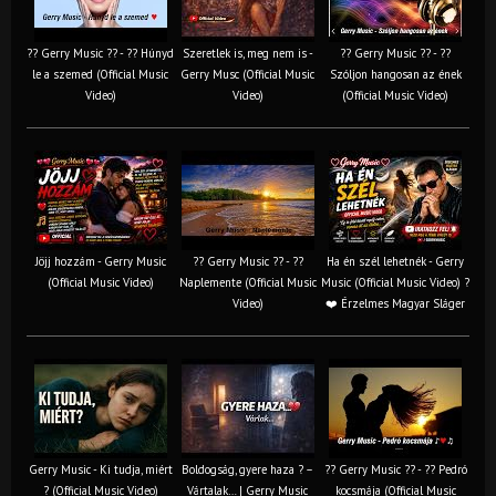
?? Gerry Music ?? - ?? Húnyd
Szeretlek is, meg nem is -
?? Gerry Music ?? - ??
le a szemed (Official Music
Gerry Musc (Official Music
Szóljon hangosan az ének
Video)
Video)
(Official Music Video)
Jöjj hozzám - Gerry Music
?? Gerry Music ?? - ??
Ha én szél lehetnék - Gerry
(Official Music Video)
Naplemente (Official Music
Music (Official Music Video) ?️
Video)
❤️ Érzelmes Magyar Sláger
Gerry Music - Ki tudja, miért
Boldogság, gyere haza ? –
?? Gerry Music ?? - ?? Pedró
? (Official Music Video)
Vártalak… | Gerry Music
kocsmája (Official Music