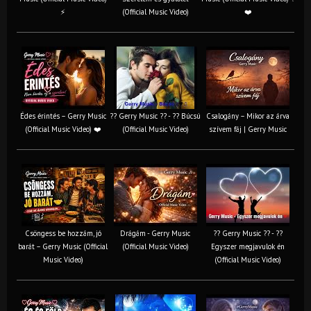
⚡
(Official Music Video)
❤️
Édes érintés – Gerry Music
?? Gerry Music ?? - ?? Búcsú
Csalogány – Mikor az árva
(Official Music Video) ❤️
(Official Music Video)
szívem fáj | Gerry Music
Csöngess be hozzám, jó
Drágám - Gerry Music
?? Gerry Music ?? - ??
barát – Gerry Music (Official
(Official Music Video)
Egyszer megjavulok én
Music Video)
(Official Music Video)