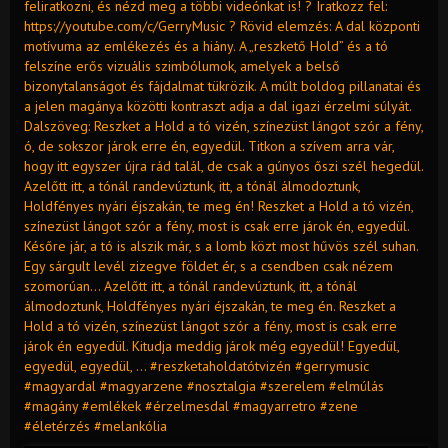
feliratkozni, és nézd meg a többi videónkat is! ? Iratkozz fel:
https://youtube.com/c/GerryMusic ? Rövid elemzés: A dal központi
motívuma az emlékezés és a hiány. A „reszkető Hold” és a tó
felszíne erős vizuális szimbólumok, amelyek a belső
bizonytalanságot és fájdalmat tükrözik. A múlt boldog pillanatai és
a jelen magánya közötti kontraszt adja a dal igazi érzelmi súlyát.
Dalszöveg: Reszket a Hold a tó vizén, színezüst lángot szór a fény,
ó, de sokszor járok erre én, egyedül. Titkon a szívem arra vár,
hogy itt egyszer újra rád talál, de csak a gúnyos őszi szél hegedül.
Azelőtt itt, a tónál randevúztunk, itt, a tónál álmodoztunk,
Holdfényes nyári éjszakán, te meg én! Reszket a Hold a tó vizén,
színezüst lángot szór a fény, most is csak erre járok én, egyedül.
Későre jár, a tó is alszik már, s a lomb közt most hűvös szél suhan.
Egy sárgult levél zizegve földet ér, s a csendben csak nézem
szomorúan... Azelőtt itt, a tónál randevúztunk, itt, a tónál
álmodoztunk, Holdfényes nyári éjszakán, te meg én. Reszket a
Hold a tó vizén, színezüst lángot szór a fény, most is csak erre
járok én egyedül. Kitudja meddig járok még egyedül! Egyedül,
egyedül, egyedül, ... #reszketaholdatótvizén #gerrymusic
#magyardal #magyarzene #nosztalgia #szerelem #elmúlás
#magány #emlékek #érzelmesdal #magyarretro #zene
#életérzés #melankólia