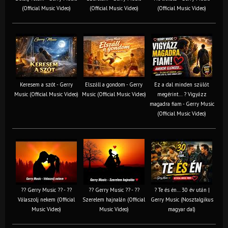
(Official Music Video)
(Official Music Video)
(Official Music Video)
Keresem a szót - Gerry
Elszáll a gondom - Gerry
Ez a dal minden szülőt
Music (Official Music Video)
Music (Official Music Video)
megérint… ? Vigyázz
magadra fiam - Gerry Music
(Official Music Video)
?? Gerry Music ?? - ??
?? Gerry Music ?? - ??
? Te és én… 30 év után |
Válaszolj nekem (Official
Szerelem hajnalán (Official
Gerry Music (Nosztalgikus
Music Video)
Music Video)
magyar dal)