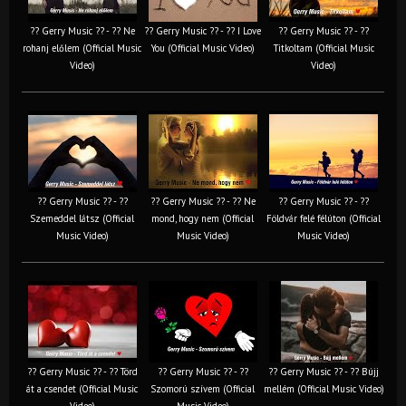
?? Gerry Music ?? - ?? Ne
?? Gerry Music ?? - ?? I Love
?? Gerry Music ?? - ??
rohanj előlem (Official Music
You (Official Music Video)
Titkoltam (Official Music
Video)
Video)
?? Gerry Music ?? - ??
?? Gerry Music ?? - ?? Ne
?? Gerry Music ?? - ??
Szemeddel látsz (Official
mond, hogy nem (Official
Földvár felé félúton (Official
Music Video)
Music Video)
Music Video)
?? Gerry Music ?? - ?? Törd
?? Gerry Music ?? - ??
?? Gerry Music ?? - ?? Bújj
át a csendet (Official Music
Szomorú szívem (Official
mellém (Official Music Video)
Video)
Music Video)