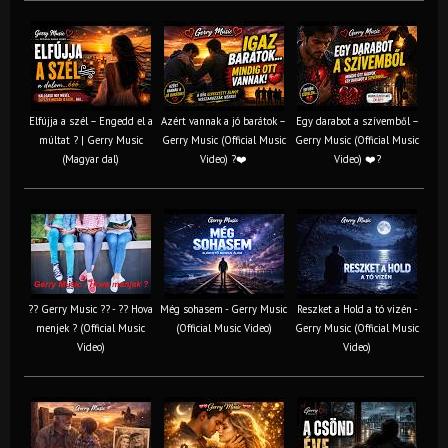
Elfújja a szél – Engedd el a
Azért vannak a jó barátok –
Egy darabot a szívemből –
múltat ? | Gerry Music
Gerry Music (Official Music
Gerry Music (Official Music
(Magyar dal)
Video) ?❤️
Video) ❤️?
?? Gerry Music ?? - ?? Hova
Még sohasem - Gerry Music
Reszket a Hold a tó vizén -
menjek ? (Official Music
(Official Music Video)
Gerry Music (Official Music
Video)
Video)