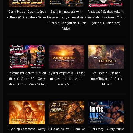
Gerry Music - Olyan szépek
Szállj fel magasra ☁️ ✨
Virágdal ? Szabad voltam,
voltunk (Official Music Video)
Kérlek élj, hogy élhessek én ?
nincstelen ✨ – Gerry Music
– Gerry Music (Official Music
(Official Music Video)
Video)
Ha volna két életem ✨ Miért
Egyszer véget ér ⏳ – Az idő
Régi nóta ? – „Holnap
nincs két életem? ? – Gerry
mindent megváltoztat |
megváltozom…” | Gerry
Music (Official Music Video)
Gerry Music
Music
Nyári éjek asszonya - Gerry
? „Maradj velem…” – amikor
Érints meg – Gerry Music