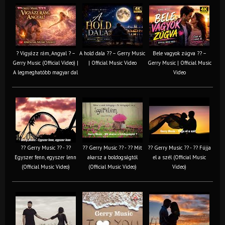
? Vigyázz rám, Angyal ? –
A hold dala ?? – Gerry Music
Bele vagyok zúgva ?? –
Gerry Music (Official Video) |
| Official Music Video
Gerry Music | Official Music
A legmeghatóbb magyar dal
Video
?? Gerry Music ?? - ??
?? Gerry Music ?? - ?? Mit
?? Gerry Music ?? - ?? Fújja
Egyszer fenn, egyszer lenn
akarsz a boldogságtól
el a szél (Official Music
(Official Music Video)
(Official Music Video)
Video)