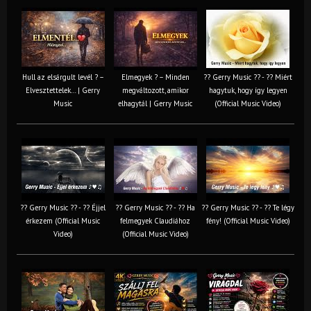
Hull az elsárgult levél ? –
Elmegyek ? – Minden
?? Gerry Music ?? - ?? Miért
Elvesztettelek… | Gerry
megváltozott, amikor
hagytuk, hogy így legyen
Music
elhagytál | Gerry Music
(Official Music Video)
?? Gerry Music ?? - ?? Éjjel
?? Gerry Music ?? - ?? Ha
?? Gerry Music ?? - ?? Te légy
érkezem (Official Music
felmegyek Claudiához
fény! (Official Music Video)
Video)
(Official Music Video)