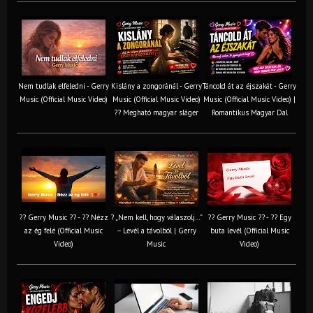
Nem tudlak elfeledni - Gerry
Kislány a zongoránál - Gerry
Táncold át az éjszakát - Gerry
Music (Official Music Video)
Music (Official Music Video)
Music (Official Music Video) |
?? Megható magyar sláger
Romantikus Magyar Dal
?? Gerry Music ?? - ?? Nézz
? „Nem kell, hogy válaszolj…”
?? Gerry Music ?? - ?? Egy
az ég felé (Official Music
– Levél a távolból | Gerry
buta levél (Official Music
Video)
Music
Video)