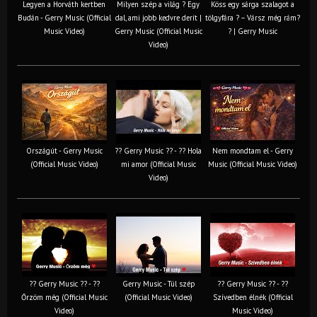
Legyen a Horváth kertben
Milyen szép a világ ? Egy
Köss egy sárga szalagot a
Budán - Gerry Music (Official
dal, ami jobb kedvre derít |
tölgyfára ?️ – Vársz még rám?
Music Video)
Gerry Music (Official Music
? | Gerry Music
Video)
Országút - Gerry Music
?? Gerry Music ?? - ?? Hola
Nem mondtam el - Gerry
(Official Music Video)
mi amor (Official Music
Music (Official Music Video)
Video)
?? Gerry Music ?? - ??
Gerry Music - Túl szép
?? Gerry Music ?? - ??
Őrzöm még (Official Music
(Official Music Video)
Szívedben élnék (Official
Video)
Music Video)