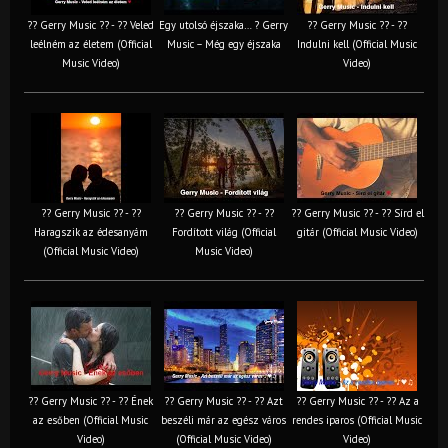
?? Gerry Music ?? - ?? Veled
Egy utolsó éjszaka… ? Gerry
?? Gerry Music ?? - ??
leélném az életem (Official
Music – Még egy éjszaka
Indulni kell (Official Music
Music Video)
Video)
?? Gerry Music ?? - ??
?? Gerry Music ?? - ??
?? Gerry Music ?? - ?? Sírd el
Haragszik az édesanyám
Fordított világ (Official
gitár (Official Music Video)
(Official Music Video)
Music Video)
?? Gerry Music ?? - ?? Ének
?? Gerry Music ?? - ?? Azt
?? Gerry Music ?? - ?? Az a
az esőben (Official Music
beszéli már az egész város
rendes iparos (Official Music
Video)
(Official Music Video)
Video)