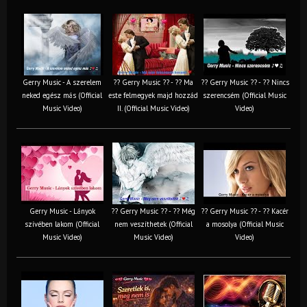
Gerry Music - A szerelem
?? Gerry Music ?? - ?? Ma
?? Gerry Music ?? - ?? Nincs
neked egész más (Official
este felmegyek majd hozzád
szerencsém (Official Music
Music Video)
II. (Official Music Video)
Video)
Gerry Music - Lányok
?? Gerry Music ?? - ?? Még
?? Gerry Music ?? - ?? Kacér
szívében lakom (Official
nem veszíthetek (Official
a mosolya (Official Music
Music Video)
Music Video)
Video)