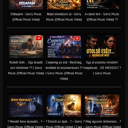
Dédapám - Gerry Music
Rólad álmodozni jó - Gerry
A csönd éve – Gerry Music
(Official Music Video)
Music (Official Music Video)
(Official Music Video) ??
Bukott diák ... Egy lázadó
Csepereg az eső - Barátság,
Egy jó asszony mindent
szív története ?? | Gerry
emlékek és összetartozás ?️?
megbocsát… DE MEDDIG? ?
Music (Official Music Video)
| Gerry Music (Official Music
| Gerry Music
Video)
? Mondd hány éjszakát… ? –
? Elmúlt az éjjel… ? – Gerry
? Még egyszer láthatnám… ?
Gerry Music (Official Video) |
Music (Official Video) | Csak
– Gerry Music (Official Video)