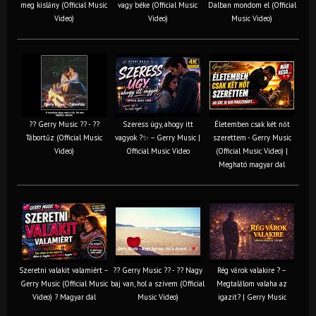
meg kislány (Official Music
vagy béke (Official Music
Dalban mondom el (Official
Video)
Video)
Music Video)
?? Gerry Music ?? - ??
Szeress úgy, ahogy itt
Életemben csak két nőt
Tábortűz (Official Music
vagyok ?✨ – Gerry Music |
szerettem - Gerry Music
Video)
Official Music Video
(Official Music Video) |
Megható magyar dal
Szeretni valakit valamiért –
?? Gerry Music ?? - ?? Nagy
Rég várok valakire ? –
Gerry Music (Official Music
baj van, hol a szívem (Official
Megtalálom valaha az
Video) ? Magyar dal
Music Video)
igazit? | Gerry Music