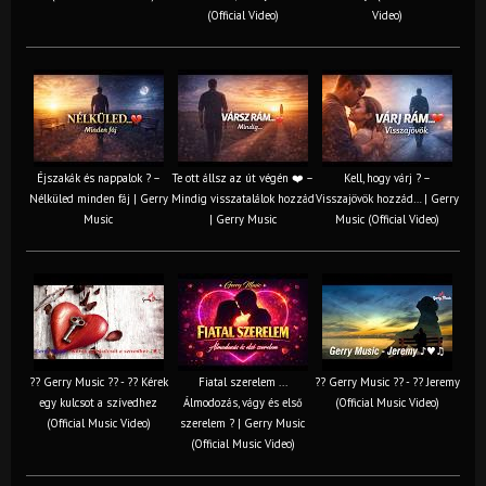
(Official Video)
Video)
Éjszakák és nappalok ? –
Te ott állsz az út végén ❤️ –
Kell, hogy várj ? –
Nélküled minden fáj | Gerry
Mindig visszatalálok hozzád
Visszajövök hozzád… | Gerry
Music
| Gerry Music
Music (Official Video)
?? Gerry Music ?? - ?? Kérek
Fiatal szerelem ...
?? Gerry Music ?? - ?? Jeremy
egy kulcsot a szívedhez
Álmodozás, vágy és első
(Official Music Video)
(Official Music Video)
szerelem ? | Gerry Music
(Official Music Video)