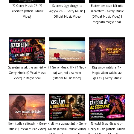
?? Gerry Music ?? - ??
Szeress úgy, ahogy itt
Életemben csak két nőt
Tábortűz (Official Music
vagyok ?✨ – Gerry Music |
szerettem - Gerry Music
Video)
Official Music Video
(Official Music Video) |
Megható magyar dal
Szeretni valakit valamiért –
?? Gerry Music ?? - ?? Nagy
Rég várok valakire ? –
Gerry Music (Official Music
baj van, hol a szívem
Megtalálom valaha az
Video) ? Magyar dal
(Official Music Video)
igazit? | Gerry Music
Nem tudlak elfeledni - Gerry
Kislány a zongoránál - Gerry
Táncold át az éjszakát -
Music (Official Music Video)
Music (Official Music Video)
Gerry Music (Official Music