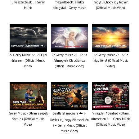
Elvesztettelek… | Gerry
megváltozott, amikor
hagytuk, hogy így legyen
Music
elhagytál | Gerry Music
(Official Music Video)
?? Gerry Music ?? - ?? Éjjel
?? Gerry Music ?? - ?? Ha
?? Gerry Music ?? - ?? Te
érkezem (Official Music
felmegyek Claudiához
légy fény! (Official Music
Video)
(Official Music Video)
Video)
Gerry Music - Olyan szépek
Szállj fel magasra ☁️ ✨
Virágdal ? Szabad voltam,
voltunk (Official Music
nincstelen ✨ – Gerry Music
Kérlek élj, hogy élhessek én
Video)
(Official Music Video)
? – Gerry Music (Official
Music Video)