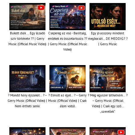
Bukott diák ... Egy lázadó
Csepereg az eső - Barátság,
Egy jó asszony mindent
szív története ?? | Gerry
emlékek és összetartozás ?️?
megbocsát… DE MEDDIG? ?
Music (Official Music Video)
| Gerry Music (Official Music
| Gerry Music
Video)
? Mondd hány éjszakát… ? –
? Elmúlt az éjjel… ? – Gerry
? Még egyszer láthatnám… ?
Gerry Music (Official Video) |
Music (Official Video) | Csak
– Gerry Music (Official
Nem értheti senki
álom voltál
Video) | Csak egy szó…
„szeretlek”