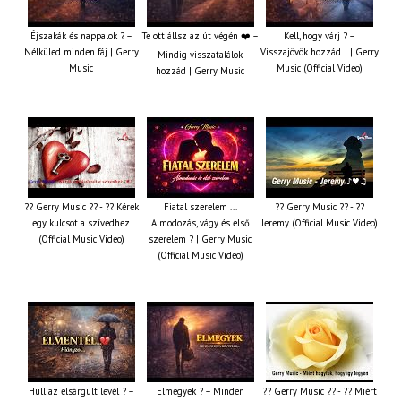
Éjszakák és nappalok ? –
Te ott állsz az út végén ❤️ –
Kell, hogy várj ? –
Nélküled minden fáj | Gerry
Visszajövök hozzád… | Gerry
Mindig visszatalálok
Music
Music (Official Video)
hozzád | Gerry Music
?? Gerry Music ?? - ?? Kérek
Fiatal szerelem ...
?? Gerry Music ?? - ??
egy kulcsot a szívedhez
Álmodozás, vágy és első
Jeremy (Official Music Video)
(Official Music Video)
szerelem ? | Gerry Music
(Official Music Video)
Hull az elsárgult levél ? –
Elmegyek ? – Minden
?? Gerry Music ?? - ?? Miért