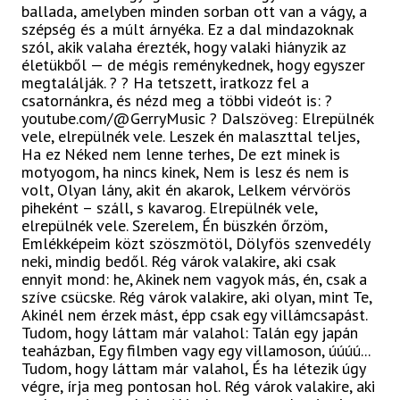
ballada, amelyben minden sorban ott van a vágy, a
szépség és a múlt árnyéka. Ez a dal mindazoknak
szól, akik valaha érezték, hogy valaki hiányzik az
életükből — de mégis reménykednek, hogy egyszer
megtalálják. ? ? Ha tetszett, iratkozz fel a
csatornánkra, és nézd meg a többi videót is: ?
youtube.com/@GerryMusic ? Dalszöveg: Elrepülnék
vele, elrepülnék vele. Leszek én malaszttal teljes,
Ha ez Néked nem lenne terhes, De ezt minek is
motyogom, ha nincs kinek, Nem is lesz és nem is
volt, Olyan lány, akit én akarok, Lelkem vérvörös
piheként – száll, s kavarog. Elrepülnék vele,
elrepülnék vele. Szerelem, Én büszkén őrzöm,
Emlékképeim közt szöszmötöl, Dölyfös szenvedély
neki, mindig bedől. Rég várok valakire, aki csak
ennyit mond: he, Akinek nem vagyok más, én, csak a
szíve csücske. Rég várok valakire, aki olyan, mint Te,
Akinél nem érzek mást, épp csak egy villámcsapást.
Tudom, hogy láttam már valahol: Talán egy japán
teaházban, Egy filmben vagy egy villamoson, úúúú...
Tudom, hogy láttam már valahol, És ha létezik úgy
végre, írja meg pontosan hol. Rég várok valakire, aki