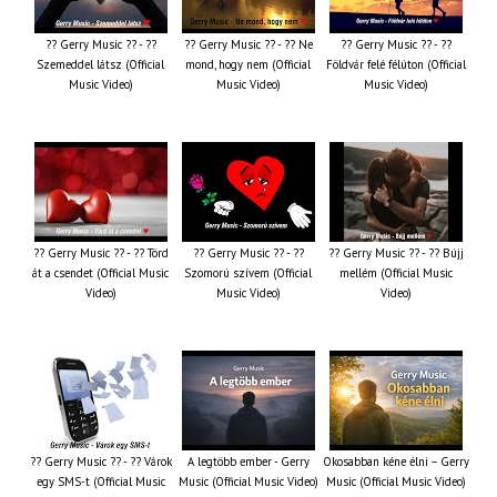
?? Gerry Music ?? - ??
?? Gerry Music ?? - ?? Ne
?? Gerry Music ?? - ??
Szemeddel látsz (Official
mond, hogy nem (Official
Földvár felé félúton (Official
Music Video)
Music Video)
Music Video)
?? Gerry Music ?? - ?? Törd
?? Gerry Music ?? - ??
?? Gerry Music ?? - ?? Bújj
át a csendet (Official Music
Szomorú szívem (Official
mellém (Official Music
Video)
Music Video)
Video)
?? Gerry Music ?? - ?? Várok
A legtöbb ember - Gerry
Okosabban kéne élni – Gerry
egy SMS-t (Official Music
Music (Official Music Video)
Music (Official Music Video)