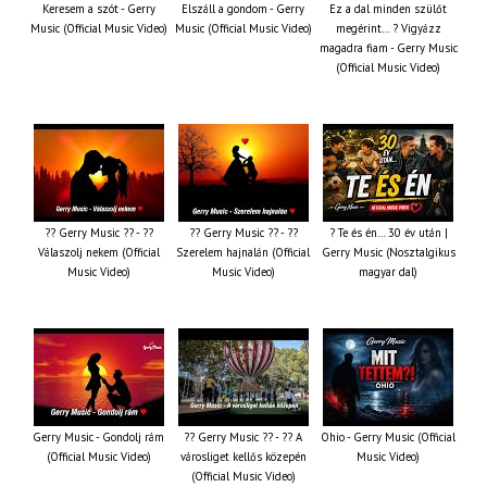
Keresem a szót - Gerry
Elszáll a gondom - Gerry
Ez a dal minden szülőt
Music (Official Music Video)
Music (Official Music Video)
megérint… ? Vigyázz
magadra fiam - Gerry Music
(Official Music Video)
?? Gerry Music ?? - ??
?? Gerry Music ?? - ??
? Te és én… 30 év után |
Válaszolj nekem (Official
Szerelem hajnalán (Official
Gerry Music (Nosztalgikus
Music Video)
Music Video)
magyar dal)
Gerry Music - Gondolj rám
?? Gerry Music ?? - ?? A
Ohio - Gerry Music (Official
(Official Music Video)
városliget kellős közepén
Music Video)
(Official Music Video)