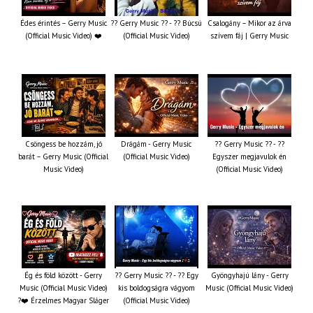
Édes érintés – Gerry Music
?? Gerry Music ?? - ?? Búcsú
Csalogány – Mikor az árva
(Official Music Video) ❤️
(Official Music Video)
szívem fáj | Gerry Music
Csöngess be hozzám, jó
Drágám - Gerry Music
?? Gerry Music ?? - ??
barát – Gerry Music (Official
(Official Music Video)
Egyszer megjavulok én
Music Video)
(Official Music Video)
Ég és föld között - Gerry
?? Gerry Music ?? - ?? Egy
Gyöngyhajú lány - Gerry
Music (Official Music Video)
kis boldogságra vágyom
Music (Official Music Video)
?❤️ Érzelmes Magyar Sláger
(Official Music Video)