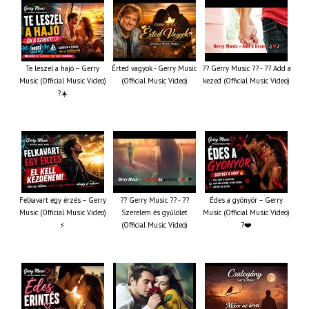
Te leszel a hajó – Gerry
Érted vagyok - Gerry Music
?? Gerry Music ?? - ?? Add a
Music (Official Music Video)
(Official Music Video)
kezed (Official Music Video)
?☀️
Felkavart egy érzés – Gerry
?? Gerry Music ?? - ??
Édes a gyönyör – Gerry
Music (Official Music Video)
Szerelem és gyűlölet
Music (Official Music Video)
⚡
(Official Music Video)
?❤️