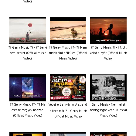
Video)
?? Gerry Music ?? - ?? Senki
?? Gerry Music ?? - ?? Nem
?? Gerry Music ?? - ?? Jött
nem szeret (Official Music
tudok élni nélküled (Official
veled a nyár (Official Music
Video)
Music Video)
Video)
?? Gerry Music ?? - ?? Ma
Véget ért a nyár ☀️ A strand
Gerry Music - Nem lehet
este felmegyek hozzád
boldogságot venni (Official
is üres már ? – Gerry Music
(Official Music Video)
Music Video)
(Official Music Video)