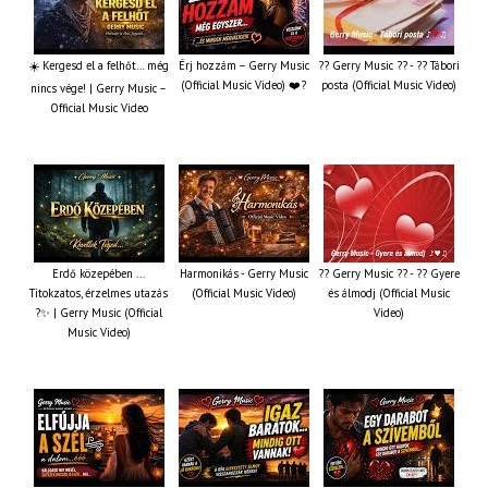
☀️ Kergesd el a felhőt… még
Érj hozzám – Gerry Music
?? Gerry Music ?? - ?? Tábori
(Official Music Video) ❤️?
posta (Official Music Video)
nincs vége! | Gerry Music –
Official Music Video
Erdő közepében ...
Harmonikás - Gerry Music
?? Gerry Music ?? - ?? Gyere
Titokzatos, érzelmes utazás
(Official Music Video)
és álmodj (Official Music
?✨ | Gerry Music (Official
Video)
Music Video)