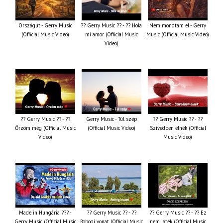
Országút - Gerry Music
?? Gerry Music ?? - ?? Hola
Nem mondtam el - Gerry
(Official Music Video)
mi amor (Official Music
Music (Official Music Video)
Video)
?? Gerry Music ?? - ??
Gerry Music - Túl szép
?? Gerry Music ?? - ??
Őrzöm még (Official Music
(Official Music Video)
Szívedben élnék (Official
Video)
Music Video)
Made in Hungária ??? -
?? Gerry Music ?? - ??
?? Gerry Music ?? - ?? Ez
Gerry Music (Official Music
Robogj vonat (Official Music
nem játék (Official Music