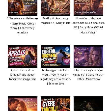
? Szerelemre születtem ❤️
Banális történet… vagy
Homokóra ... Megható
mégsem? ? | Gerry Music
szerelmes dal az elmúlásról
– Gerry Music (Official
⏳? | Gerry Music (Official
Video) | A szenvedély
éjszakája
Music Video) |
Április - Gerry Music
Amikor együtt tűnik el a
? Fáj … ez a nyár nem jön
(Official Music Video) |
világ... ? Gerry Music –
vissza már | Gerry Music –
Romantikus magyar dal
Engedd, hogy én vezesselek
Official Music Video
| Summer Love