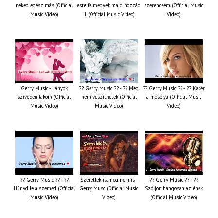
neked egész más (Official
este felmegyek majd hozzád
szerencsém (Official Music
Music Video)
II. (Official Music Video)
Video)
Gerry Music - Lányok
?? Gerry Music ?? - ?? Még
?? Gerry Music ?? - ?? Kacér
szívében lakom (Official
nem veszíthetek (Official
a mosolya (Official Music
Music Video)
Music Video)
Video)
?? Gerry Music ?? - ??
Szeretlek is, meg nem is -
?? Gerry Music ?? - ??
Húnyd le a szemed (Official
Gerry Musc (Official Music
Szóljon hangosan az ének
Music Video)
Video)
(Official Music Video)