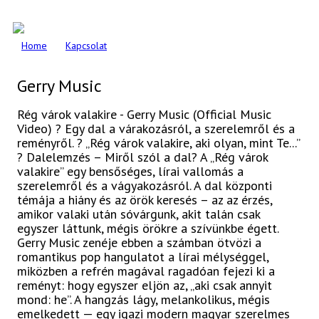
Home
Kapcsolat
Gerry Music
Rég várok valakire - Gerry Music (Official Music
Video) ? Egy dal a várakozásról, a szerelemről és a
reményről. ? „Rég várok valakire, aki olyan, mint Te...”
? Dalelemzés – Miről szól a dal? A „Rég várok
valakire” egy bensőséges, lírai vallomás a
szerelemről és a vágyakozásról. A dal központi
témája a hiány és az örök keresés – az az érzés,
amikor valaki után sóvárgunk, akit talán csak
egyszer láttunk, mégis örökre a szívünkbe égett.
Gerry Music zenéje ebben a számban ötvözi a
romantikus pop hangulatot a lírai mélységgel,
miközben a refrén magával ragadóan fejezi ki a
reményt: hogy egyszer eljön az, „aki csak annyit
mond: he”. A hangzás lágy, melankolikus, mégis
emelkedett — egy igazi modern magyar szerelmes