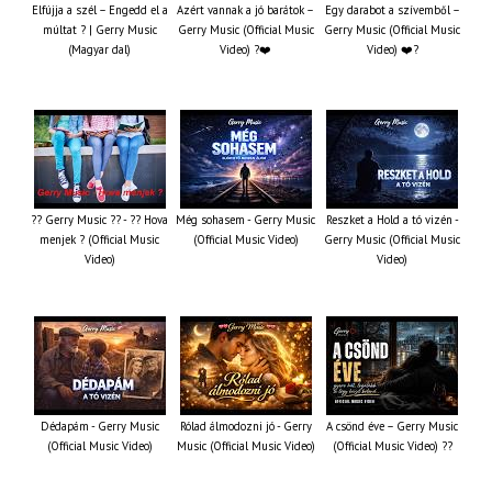
Elfújja a szél – Engedd el a
Azért vannak a jó barátok –
Egy darabot a szívemből –
múltat ? | Gerry Music
Gerry Music (Official Music
Gerry Music (Official Music
(Magyar dal)
Video) ?❤️
Video) ❤️?
?? Gerry Music ?? - ?? Hova
Még sohasem - Gerry Music
Reszket a Hold a tó vizén -
menjek ? (Official Music
(Official Music Video)
Gerry Music (Official Music
Video)
Video)
Dédapám - Gerry Music
Rólad álmodozni jó - Gerry
A csönd éve – Gerry Music
(Official Music Video)
Music (Official Music Video)
(Official Music Video) ??