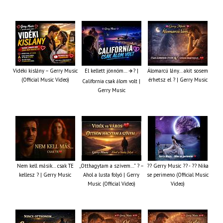
Vidéki kislány – Gerry Music
El kellett jönnöm… ✈️? |
Álomarcú lány… akit sosem
(Official Music Video)
érhetsz el ? | Gerry Music
California csak álom volt |
Gerry Music
Nem kell másik… csak TE
„Otthagytam a szívem…” ? –
?? Gerry Music ?? - ?? Nika
kellesz ? | Gerry Music
Ahol a lusta folyó | Gerry
se perimeno (Official Music
Music (Official Video)
Video)