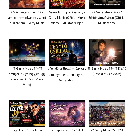
? Mért vagy szomorú? –
Gyere, táncolj cigány lány -
?? Gerry Music ?? - ??
amikor nem olyan egyszerű
Gerry Music (Official Music
Börtön árnyékában (Official
a szerelem | Gerry Music
Video) | Mulatós sláger
Music Video)
?? Gerry Music ?? - ??
„Fénylő csillag…” ⭐ Egy dal
?? Gerry Music ?? - ?? Kisfiú
Amilyen hülye vagy, én úgy
(Official Music Video)
a hiányról és a reményről |
szeretlek (Official Music
Gerry Music
Video)
Legyek jó - Gerry Music
Egy május éjszakán ? A dal,
?? Gerry Music ?? - ?? A