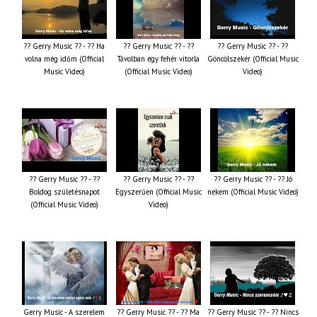
?? Gerry Music ?? - ?? Ha
?? Gerry Music ?? - ??
?? Gerry Music ?? - ??
volna még időm (Official
Távolban egy fehér vitorla
Göncölszekér (Official Music
Music Video)
(Official Music Video)
Video)
?? Gerry Music ?? - ??
?? Gerry Music ?? - ??
?? Gerry Music ?? - ?? Jó
Boldog születésnapot
Egyszerűen (Official Music
nekem (Official Music Video)
(Official Music Video)
Video)
Gerry Music - A szerelem
?? Gerry Music ?? - ?? Ma
?? Gerry Music ?? - ?? Nincs