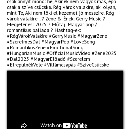
csak annyit mond: he, Akinek nem vagyok más, épp
csak a szíve csücske. Rég várok valakire, aki olyan,
mint Te, Aki nem löki el kezemet jó messzire. Rég
várok valakire... ? Zene & Ének: Gerry Music ?
Megjelenés: 2025 ? Műfaj: Magyar pop /
romantikus ballada ? Hashtag-ek:
#RégVárokValakire #GerryMusic #MagyarZene
#SzerelmesDal #MagyarPop #LoveSong
#RomantikusZene #EmotionalSong
#HungarianMusic #OfficialMusicVideo #Zene2025
#Dal2025 #MagyarElőadó #Szerelem
#ElrepülnékVele #Villámcsapás #SzíveCsücske