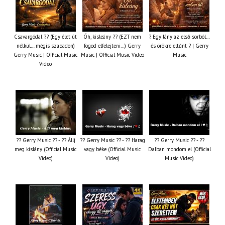
Csavargódal ?? (Egy élet út
Óh, kisleány ?? (EZT nem
? Egy lány az első sorból…
nélkül… mégis szabadon)
fogod elfelejteni…) Gerry
és örökre eltűnt ? | Gerry
Gerry Music | Official Music
Music | Official Music Video
Music
Video
?? Gerry Music ?? - ?? Állj
?? Gerry Music ?? - ?? Harag
?? Gerry Music ?? - ??
meg kislány (Official Music
vagy béke (Official Music
Dalban mondom el (Official
Video)
Video)
Music Video)