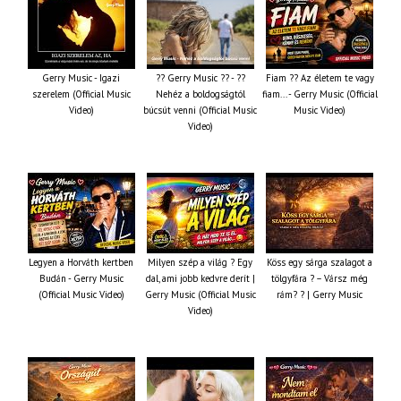
Gerry Music - Igazi
?? Gerry Music ?? - ??
Fiam ?‍? Az életem te vagy
szerelem (Official Music
Nehéz a boldogságtól
fiam... - Gerry Music (Official
Video)
búcsút venni (Official Music
Music Video)
Video)
Legyen a Horváth kertben
Milyen szép a világ ? Egy
Köss egy sárga szalagot a
Budán - Gerry Music
dal, ami jobb kedvre derít |
tölgyfára ?️ – Vársz még
(Official Music Video)
Gerry Music (Official Music
rám? ? | Gerry Music
Video)