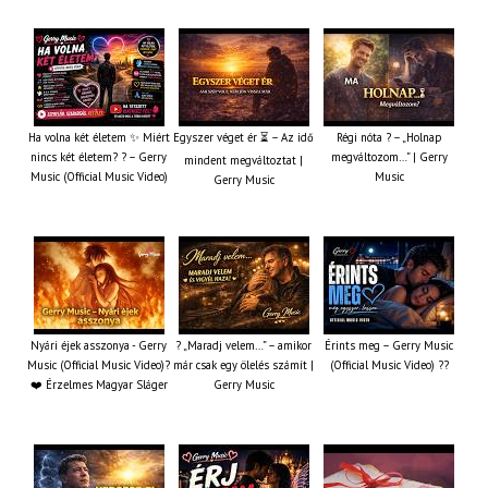
Ha volna két életem ✨ Miért
Egyszer véget ér ⏳ – Az idő
Régi nóta ? – „Holnap
nincs két életem? ? – Gerry
megváltozom…” | Gerry
mindent megváltoztat |
Music (Official Music Video)
Music
Gerry Music
Nyári éjek asszonya - Gerry
? „Maradj velem…” – amikor
Érints meg – Gerry Music
Music (Official Music Video)?
már csak egy ölelés számít |
(Official Music Video) ??
❤️ Érzelmes Magyar Sláger
Gerry Music