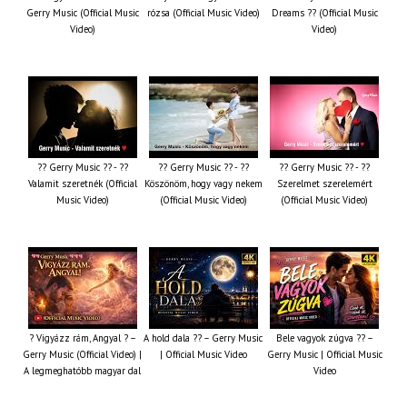
Gerry Music (Official Music
rózsa (Official Music Video)
Dreams ?? (Official Music
Video)
Video)
?? Gerry Music ?? - ??
?? Gerry Music ?? - ??
?? Gerry Music ?? - ??
Valamit szeretnék (Official
Köszönöm, hogy vagy nekem
Szerelmet szerelemért
Music Video)
(Official Music Video)
(Official Music Video)
? Vigyázz rám, Angyal ? –
A hold dala ?? – Gerry Music
Bele vagyok zúgva ?? –
Gerry Music (Official Video) |
| Official Music Video
Gerry Music | Official Music
A legmeghatóbb magyar dal
Video