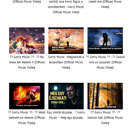
(Official Music Video)
amitől újra hinni fogsz a
csend éve (Official Music
szerelemben - Gerry Music
Video)
Official Music Video
?? Gerry Music ?? - ?? Ha
Gerry Music - Meghalnék a
?? Gerry Music ?? - ?? Szánd
volna két életem II (Official
karjaidban (Official Music
rám az éjszakát (Official
Music Video)
Video)
Music Video)
?? Gerry Music ?? - ?? Veled
Egy utolsó éjszaka… ? Gerry
?? Gerry Music ?? - ??
leélném az életem (Official
Music – Még egy éjszaka
Indulni kell (Official Music
Music Video)
Video)