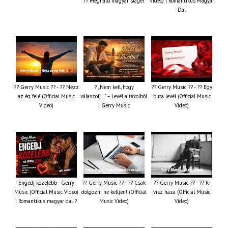
?? Megható magyar sláger
Video) | Romantikus Magyar
Dal
?? Gerry Music ?? - ?? Nézz
? „Nem kell, hogy
?? Gerry Music ?? - ?? Egy
az ég felé (Official Music
válaszolj…” – Levél a távolból
buta levél (Official Music
Video)
| Gerry Music
Video)
Engedj közelebb - Gerry
?? Gerry Music ?? - ?? Csak
?? Gerry Music ?? - ?? Ki
Music (Official Music Video)
dolgozni ne kelljen! (Official
visz haza (Official Music
| Romantikus magyar dal ?
Music Video)
Video)