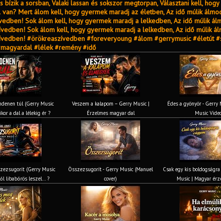
 bízik a sorsban, Valaki lassan és sokszor megtorpan, Választani kell, hogy m
 van? Mert álom kell, hogy gyermek maradj az életben, Az idő múlik álmo
vedben! Sok álom kell, hogy gyermek maradj a lelkedben, Az idő múlik álm
ívedben! Sok álom kell, hogy gyermek maradj a lelkedben, Az idő múlik ál
zívedben! #örökreaszívedben #foreveryoung #álom #gerrymusic #életút 
#magyardal #lélek #remény #idő
denen túl (Gerry Music
Veszem a kalapom – Gerry Music |
Édes a gyönyör - Gerry M
kor a dal a lélekig ér ?
Érzelmes magyar dal
Music Vide
zezsugorít (Gerry Music
Összezsugorít - Gerry Music (Manuel
Csak egy kis boldogságra
ől libabőrös leszel... ?
cover)
Music | Magyar érz