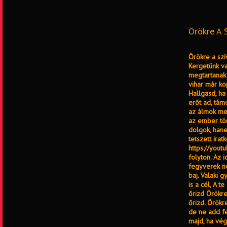
Örökre A 
Örökre a szí
Kergetünk va
megtartanak 
vihar már ko
Hallgasd, ha
erőt ad, tám
az álmok meg
az ember tör
dolgok, hane
tetszett ira
https://yout
folyton. Az 
fegyverek né
baj. Valaki g
is a cél, A 
őrizd Örökre
őrizd. Örökr
de ne add fe
majd, ha vég