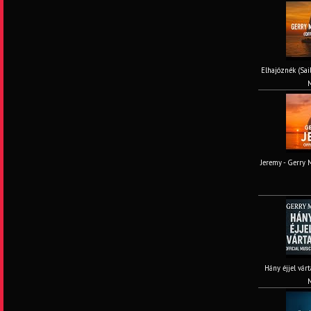
Elhajóznék (Sail
M
Jeremy - Gerry M
Hány éjjel várt
M