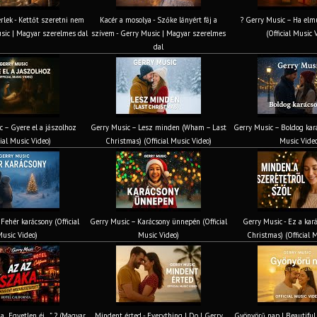
rlek - Kettőt szeretni nem
Kacér a mosolya - Szőke lányért fáj a
? Gerry Music – Ha elmú
usic | Magyar szerelmes dal
szívem - Gerry Music | Magyar szerelmes
(Official Music 
dal
c – Gyere el a jászolhoz
Gerry Music – Lesz minden (Wham – Last
Gerry Music – Boldog kará
cial Music Video)
Christmas) (Official Music Video)
Music Vide
Fehér karácsony (Official
Gerry Music – Karácsony ünnepén (Official
Gerry Music - Ez a kará
usic Video)
Music Video)
Christmas) (Official 
ia „Egyetlen éj…” ? (Magyar
Mindent érted - Everything I Do | Gerry
Gyönyörű nap | Beautiful