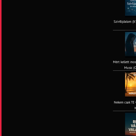
Szívfájdalom (It
Mért kellett mos
Music (O
Nekem csak TE v
M