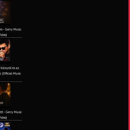
em - Gerry Music
Video)
 hiányról és az
 (Official Music
tt - Gerry Music
Video)