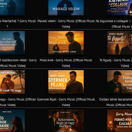
’s Heartache) ? Gerry Music
Maradj velem - Gerry Music (Official Music
Ha kigyulnak a csillagok ✨
?
Video)
Official Music 
t találkoznom véled - Gerry
Múló évek - Gerry Music (Official Music
Te figyelj - Gerry Music 
fficial Music Video)
Video)
Video)
agy - Gerry Music (Official
Gyermek fejjel - Gerry Music (Official Music
Dalban kérek bocsánatot
usic Video)
Video)
Music (Official Mus