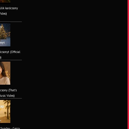
lik karácsony
Video)
csonyt (Official
o)
csony (That's
Music Video)
 Sunday - Gerry