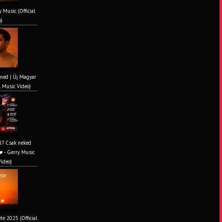
y Music (Official
o)
ened | Új Magyar
l Music Video)
al? Csak neked
️ - Gerry Music
Video)
te 2025 (Official