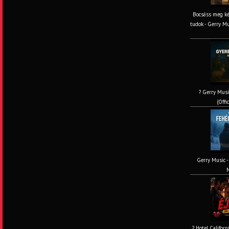
Bocsáss meg ké
tudok - Gerry M
? Gerry Musi
(Offi
Gerry Music - 
M
? Hotel Californ