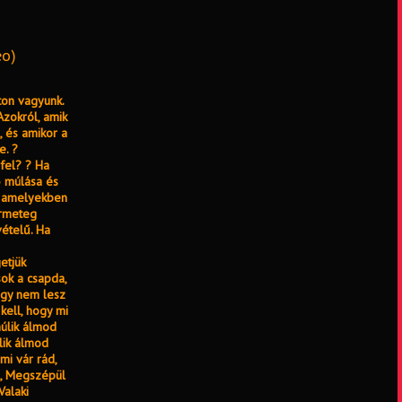
eo)
ton vagyunk.
Azokról, amik
, és amikor a
e. ?
fel? ? Ha
ő múlása és
i, amelyekben
ermeteg
vételű. Ha
etjük
sok a csapda,
hogy nem lesz
 kell, hogy mi
múlik álmod
lik álmod
mi vár rád,
s, Megszépül
Valaki