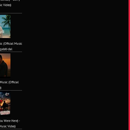
ic Video)
ic (Official Music
gyódó dal
Music (Official
o)
You Were Here) -
Music Video)