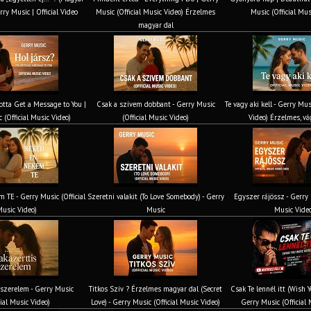
rry Music | Official Video
Music (Official Music Video) Érzelmes
Music (Official Mus
magyar dal
Gotta Get a Message to You |
Csak a szívem dobbant - Gerry Music
Te vagy aki kell - Gerry Mus
 (Official Music Video)
(Official Music Video)
Video) Érzelmes, vá
 TE - Gerry Music (Official
Szeretni valakit (To Love Somebody) - Gerry
Egyszer rájössz - Gerry 
usic Video)
Music
Music Vide
 szerelem - Gerry Music
Titkos Szív ? Érzelmes magyar dal (Secret
Csak Te lennél itt (Wish 
cial Music Video)
Love) - Gerry Music (Official Music Video)
Gerry Music (Official 