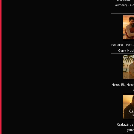
változat) – Ge
Hol jársz - I've 
Gerry Music
Neked ÉN, Nekem
M
Csakazértis
(Offi