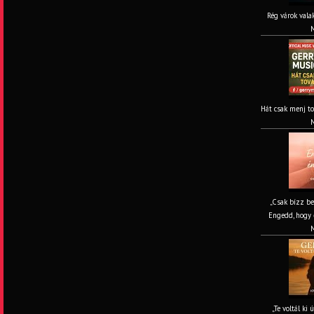
Rég várok valak
M
Hát csak menj to
M
„Csak bízz be
Engedd, hogy é
M
„Te voltál ki