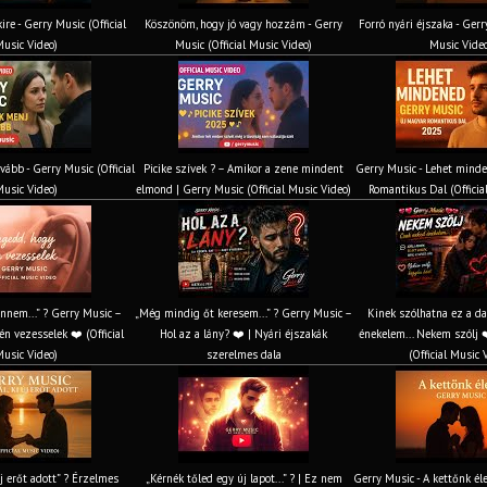
ire - Gerry Music (Official
Köszönöm, hogy jó vagy hozzám - Gerry
Forró nyári éjszaka - Gerr
usic Video)
Music (Official Music Video)
Music Vide
vább - Gerry Music (Official
Picike szívek ? – Amikor a zene mindent
Gerry Music - Lehet mind
usic Video)
elmond | Gerry Music (Official Music Video)
Romantikus Dal (Officia
nnem...” ? Gerry Music –
„Még mindig őt keresem...” ? Gerry Music –
Kinek szólhatna ez a d
n vezesselek ❤️ (Official
Hol az a lány? ❤️ | Nyári éjszakák
énekelem... Nekem szólj ❤
usic Video)
szerelmes dala
(Official Music 
 új erőt adott” ? Érzelmes
„Kérnék tőled egy új lapot...” ? | Ez nem
Gerry Music - A kettőnk éle