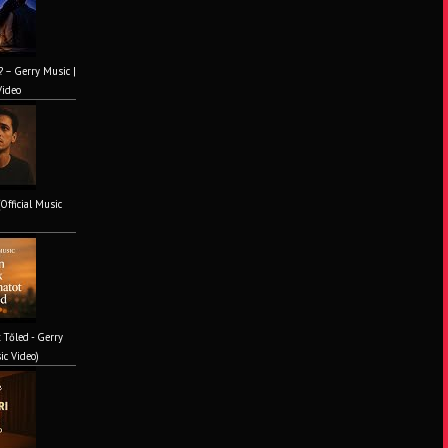
? – Gerry Music |
Video
(Official Music
 Tőled - Gerry
ic Video)