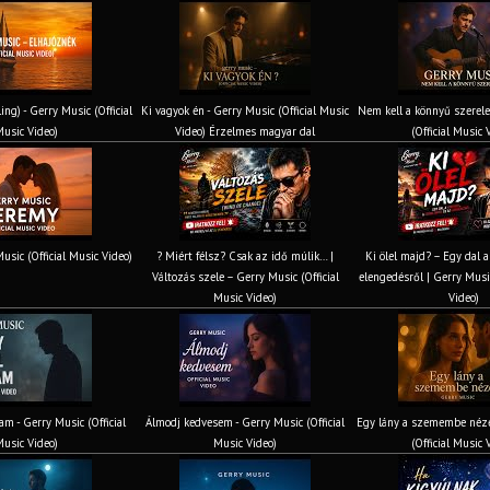
ing) - Gerry Music (Official
Ki vagyok én - Gerry Music (Official Music
Nem kell a könnyű szerel
usic Video)
Video) Érzelmes magyar dal
(Official Music 
usic (Official Music Video)
? Miért félsz? Csak az idő múlik… |
Ki ölel majd? – Egy dal a
Változás szele – Gerry Music (Official
elengedésről | Gerry Music
Music Video)
Video)
am - Gerry Music (Official
Álmodj kedvesem - Gerry Music (Official
Egy lány a szemembe néze
usic Video)
Music Video)
(Official Music 