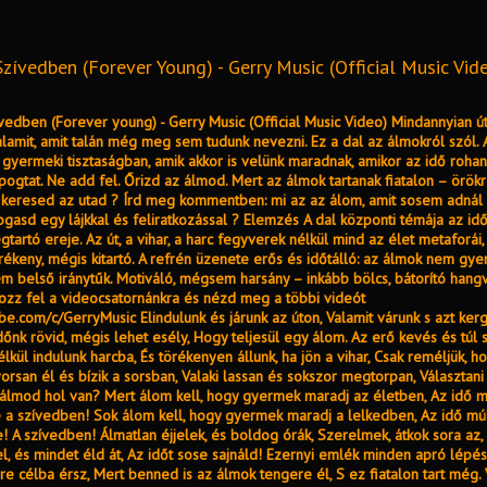
Szívedben (Forever Young) - Gerry Music (Official Music Vid
vedben (Forever young) - Gerry Music (Official Music Video) Mindannyian ú
lamit, amit talán még meg sem tudunk nevezni. Ez a dal az álmokról szól. 
gyermeki tisztaságban, amik akkor is velünk maradnak, amikor az idő rohan
pogtat. Ne add fel. Őrizd az álmod. Mert az álmok tartanak fiatalon – örökr
 keresed az utad ? Írd meg kommentben: mi az az álom, amit sosem adnál 
ogasd egy lájkkal és feliratkozással ? Elemzés A dal központi témája az id
tartó ereje. Az út, a vihar, a harc fegyverek nélkül mind az élet metaforá
ékeny, mégis kitartó. A refrén üzenete erős és időtálló: az álmok nem gy
m belső iránytűk. Motiváló, mégsem harsány – inkább bölcs, bátorító hang
tkozz fel a videocsatornánkra és nézd meg a többi videót
ube.com/c/GerryMusic Elindulunk és járunk az úton, Valamit várunk s azt kerg
időnk rövid, mégis lehet esély, Hogy teljesül egy álom. Az erő kevés és túl 
lkül indulunk harcba, És törékenyen állunk, ha jön a vihar, Csak reméljük, 
yorsan él és bízik a sorsban, Valaki lassan és sokszor megtorpan, Választani
te álmod hol van? Mert álom kell, hogy gyermek maradj az életben, Az idő 
 a szívedben! Sok álom kell, hogy gyermek maradj a lelkedben, Az idő mú
e! A szívedben! Álmatlan éjjelek, és boldog órák, Szerelmek, átkok sora az, 
l, és mindet éld át, Az időt sose sajnáld! Ezernyi emlék minden apró lépé
re célba érsz, Mert benned is az álmok tengere él, S ez fiatalon tart még. 