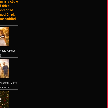
i is a cél, A
d őrizd
od őrizd.
mod őrizd.
#soseaddfel
usic (Official
o)
 vágyom - Gerry
elmes dal