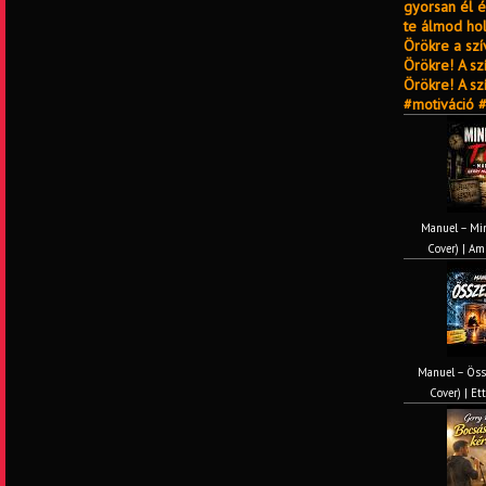
gyorsan él és
te álmod hol
Örökre a szí
Örökre! A sz
Örökre! A s
#motiváció 
Manuel – Min
Cover) | Ami
Manuel – Öss
Cover) | Ett