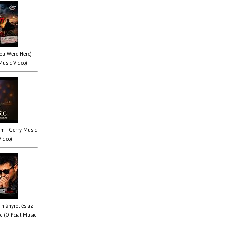
You Were Here) -
Music Video)
em - Gerry Music
Video)
 hiányról és az
 (Official Music