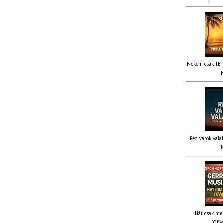
Nekem csak TE v
M
Rég várok valak
M
Hát csak me
(Offi