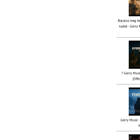
Bocsáss meg ké
tudok - Gerry 
? Gerry Musi
(Offi
Gerry Music - 
M