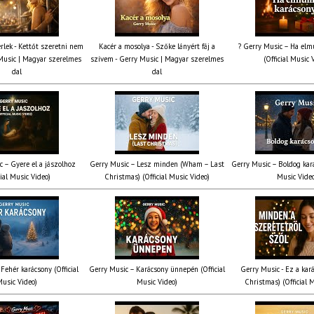
rlek - Kettőt szeretni nem
Kacér a mosolya - Szőke lányért fáj a
? Gerry Music – Ha elmú
Music | Magyar szerelmes
szívem - Gerry Music | Magyar szerelmes
(Official Music 
dal
dal
c – Gyere el a jászolhoz
Gerry Music – Lesz minden (Wham – Last
Gerry Music – Boldog kará
cial Music Video)
Christmas) (Official Music Video)
Music Vide
Fehér karácsony (Official
Gerry Music – Karácsony ünnepén (Official
Gerry Music - Ez a kará
usic Video)
Music Video)
Christmas) (Official 