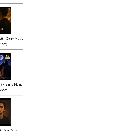
tt - Gerry Music
Video)
✨? – Gerry Music
 Video
(Official Music