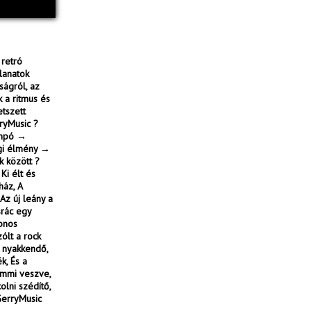
 retró
llanatok
ságról, az
 a ritmus és
etszett
ryMusic ?
tempó →
égi élmény →
k között ?
Ki élt és
ház, A
Az új leány a
srác egy
onos
ólt a rock
t nyakkendő,
k, És a
emmi veszve,
olni szédítő,
#GerryMusic