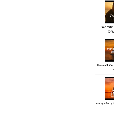
Csakazértis
(Offi
Elhajóznék (Sail
M
Jeremy - Gerry M