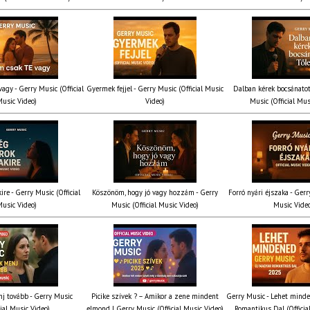
agy - Gerry Music (Official
Gyermek fejjel - Gerry Music (Official Music
Dalban kérek bocsánatot
usic Video)
Video)
Music (Official Mus
ire - Gerry Music (Official
Köszönöm, hogy jó vagy hozzám - Gerry
Forró nyári éjszaka - Gerr
usic Video)
Music (Official Music Video)
Music Vide
nj tovább - Gerry Music
Picike szívek ? – Amikor a zene mindent
Gerry Music - Lehet mind
cial Music Video)
elmond | Gerry Music (Official Music Video)
Romantikus Dal (Officia