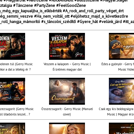
 #MagyarDal #RetroZene #RockAndRoll #BulizósZene #MagyarSláger
ztalgia #Tánczene #PartyZene #FeelGoodZene
_még_egy_kapualjba_is_elkísérték #A_rock_and_roll_party_véget_ért
ég_semmi_veszve #Ha_nem_voltál_ott #eljöhetsz_majd_a_következőre
roll_hangja_mámorító #s_táncolni_szédítő #Gyere_hát #velünk_járd #itt_a
denen túl (Gerry Music
Veszem a kalapom – Gerry Music |
Édes a gyönyör - Gerry M
kor a dal a lélekig ér ?
Érzelmes magyar dal
Music Vide
zezsugorít (Gerry Music
Összezsugorít - Gerry Music (Manuel
Csak egy kis boldogságra
ől libabőrös leszel... ?
cover)
Music | Magyar érz