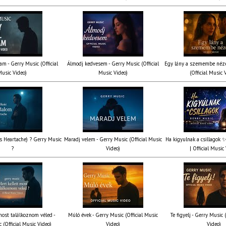
am - Gerry Music (Official
Álmodj kedvesem - Gerry Music (Official
Egy lány a szemembe néze
usic Video)
Music Video)
(Official Music 
’s Heartache) ? Gerry Music
Maradj velem - Gerry Music (Official Music
Ha kigyulnak a csillagok 
?
Video)
| Official Music
most találkoznom véled -
Múló évek - Gerry Music (Official Music
Te figyelj - Gerry Music 
 (Official Music Video)
Video)
Video)