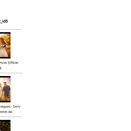
z_idő
usic (Official
o)
 vágyom - Gerry
elmes dal