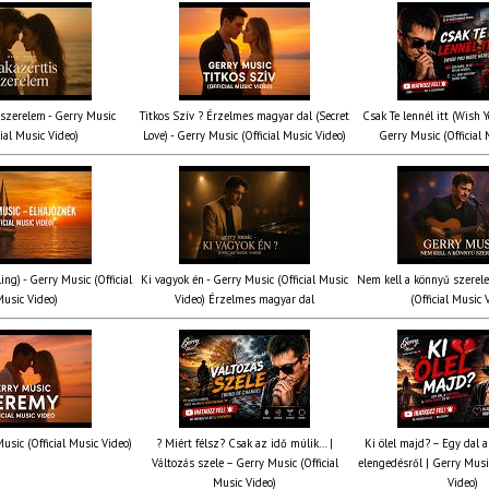
 szerelem - Gerry Music
Titkos Szív ? Érzelmes magyar dal (Secret
Csak Te lennél itt (Wish 
cial Music Video)
Love) - Gerry Music (Official Music Video)
Gerry Music (Official 
ing) - Gerry Music (Official
Ki vagyok én - Gerry Music (Official Music
Nem kell a könnyű szerel
usic Video)
Video) Érzelmes magyar dal
(Official Music 
usic (Official Music Video)
? Miért félsz? Csak az idő múlik… |
Ki ölel majd? – Egy dal a
Változás szele – Gerry Music (Official
elengedésről | Gerry Music
Music Video)
Video)