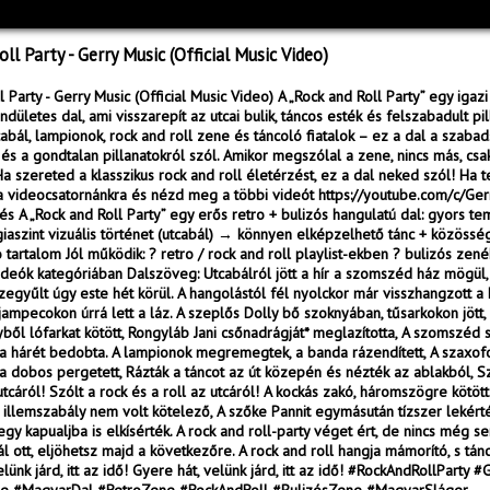
ll Party - Gerry Music (Official Music Video)
 Party - Gerry Music (Official Music Video) A „Rock and Roll Party” egy igazi
ndületes dal, ami visszarepít az utcai bulik, táncos esték és felszabadult pi
cabál, lampionok, rock and roll zene és táncoló fiatalok – ez a dal a szabad
és a gondtalan pillanatokról szól. Amikor megszólal a zene, nincs más, csak
Ha szereted a klasszikus rock and roll életérzést, ez a dal neked szól! Ha t
 a videocsatornánkra és nézd meg a többi videót https://youtube.com/c/Ger
s A „Rock and Roll Party” egy erős retro + bulizós hangulatú dal: gyors 
aszint vizuális történet (utcabál) → könnyen elképzelhető tánc + közöss
tartalom Jól működik: ? retro / rock and roll playlist-ekben ? bulizós zené
deók kategóriában Dalszöveg: Utcabálról jött a hír a szomszéd ház mögül, 
egyűlt úgy este hét körül. A hangolástól fél nyolckor már visszhangzott a 
jampecokon úrrá lett a láz. A szeplős Dolly bő szoknyában, tűsarkokon jött, 
yből lófarkat kötött, Rongyláb Jani csőnadrágját* meglazította, A szomszéd 
a hárét bedobta. A lampionok megremegtek, a banda rázendített, A szaxof
 a dobos pergetett, Rázták a táncot az út közepén és nézték az ablakból, Sz
 utcáról! Szólt a rock és a roll az utcáról! A kockás zakó, háromszögre kötöt
s illemszabály nem volt kötelező, A szőke Pannit egymásután tízszer lekérté
y kapualjba is elkísérték. A rock and roll-party véget ért, de nincs még s
l ott, eljöhetsz majd a következőre. A rock and roll hangja mámorító, s tánc
lünk járd, itt az idő! Gyere hát, velünk járd, itt az idő! #RockAndRollParty 