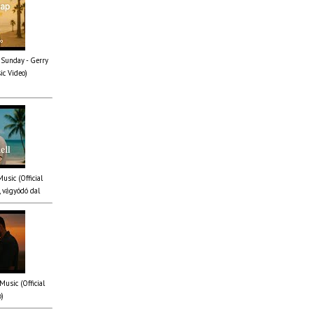
 Sunday - Gerry
ic Video)
Music (Official
 vágyódó dal
Music (Official
o)