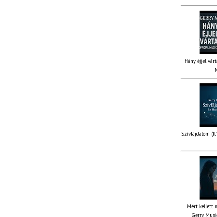
Hány éjjel várt
M
Szívfájdalom (It
Mért kellett 
Gerry Music