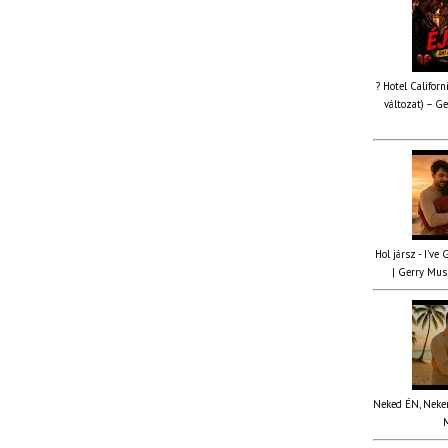
? Hotel Californ
változat) – Ge
Hol jársz - I've
| Gerry Musi
Neked ÉN, Nekem
M