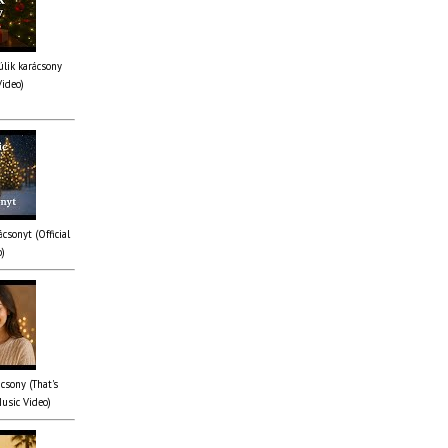
lik karácsony
Video)
csonyt (Official
o)
csony (That's
Music Video)