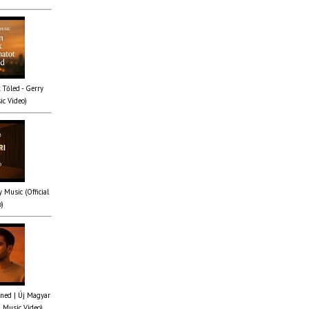
 Tőled - Gerry
ic Video)
y Music (Official
o)
ened | Új Magyar
l Music Video)