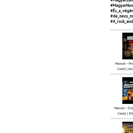
#MagyarZene
#MagyarNos
#És_a_végén
#de_nincs_m
#A_rock_and_
Manuel – Min
Cover) | Ami
Manuel – Öss
Cover) | Ett