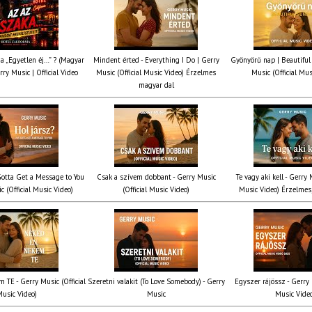
ia „Egyetlen éj…” ? (Magyar
Mindent érted - Everything I Do | Gerry
Gyönyörű nap | Beautiful
rry Music | Official Video
Music (Official Music Video) Érzelmes
Music (Official Mus
magyar dal
 Gotta Get a Message to You
Csak a szívem dobbant - Gerry Music
Te vagy aki kell - Gerry 
c (Official Music Video)
(Official Music Video)
Music Video) Érzelmes,
 TE - Gerry Music (Official
Szeretni valakit (To Love Somebody) - Gerry
Egyszer rájössz - Gerry 
usic Video)
Music
Music Vide