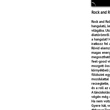
Rock and Ro
Rock and Roll
hangulatú, le
világába. Ut
életörömről 
a hangulat! 
iratkozz fel
Rövid elemzé
magas energi
megosztható 
feel-good vi
mozgott össz
környékbeli 
földszint eg
mozdulattal 
recsegtette,
és a roll az
A tánciskolá
végén még eg
Ha nem voltá
Gyere hát, ve