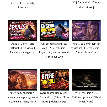
⏳? | Gerry Music (Official
Video) | A szenvedély
éjszakája
Music Video) |
Április - Gerry Music
Amikor együtt tűnik el a
? Fáj … ez a nyár nem jön
(Official Music Video) |
világ... ? Gerry Music –
vissza már | Gerry Music –
Romantikus magyar dal
Engedd, hogy én vezesselek
Official Music Video
| Summer Love
? Mért vagy szomorú? –
Gyere, táncolj cigány lány -
?? Gerry Music ?? - ??
amikor nem olyan egyszerű
Gerry Music (Official Music
Börtön árnyékában (Official
a szerelem | Gerry Music
Video) | Mulatós sláger
Music Video)