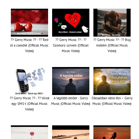
?? Gerry Music ?? - ?? Törd
?? Gerry Music ?? - ??
?? Gerry Music ?? - ?? Bújj
át a csendet (Official Music
Szomorú szívem (Official
mellém (Official Music
Video)
Music Video)
Video)
?? Gerry Music ?? - ?? Várok
A legtöbb ember - Gerry
Okosabban kéne élni – Gerry
egy SMS-t (Official Music
Music (Official Music Video)
Music (Official Music Video)
Video)