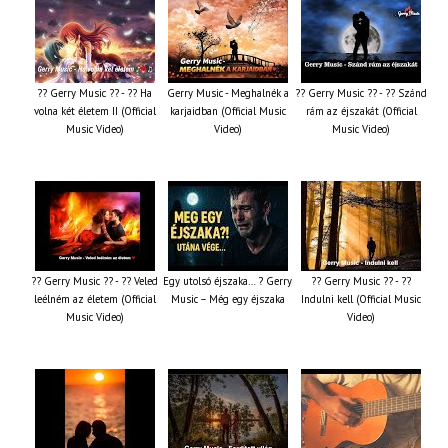
?? Gerry Music ?? - ?? Ha
Gerry Music - Meghalnék a
?? Gerry Music ?? - ?? Szánd
volna két életem II (Official
karjaidban (Official Music
rám az éjszakát (Official
Music Video)
Video)
Music Video)
?? Gerry Music ?? - ?? Veled
Egy utolsó éjszaka… ? Gerry
?? Gerry Music ?? - ??
leélném az életem (Official
Music – Még egy éjszaka
Indulni kell (Official Music
Music Video)
Video)