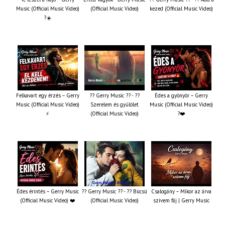
Music (Official Music Video)
(Official Music Video)
kezed (Official Music Video)
?☀️
Felkavart egy érzés – Gerry
?? Gerry Music ?? - ??
Édes a gyönyör – Gerry
Music (Official Music Video)
Szerelem és gyűlölet
Music (Official Music Video)
⚡
(Official Music Video)
?❤️
Édes érintés – Gerry Music
?? Gerry Music ?? - ?? Búcsú
Csalogány – Mikor az árva
(Official Music Video) ❤️
(Official Music Video)
szívem fáj | Gerry Music