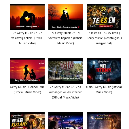
?? Gerry Music ?? - ??
?? Gerry Music ?? - ??
? Te és én… 30 év után |
Válaszolj nekem (Official
Szerelem hajnalán (Official
Gerry Music (Nosztalgikus
Music Video)
Music Video)
magyar dal)
Gerry Music - Gondolj rám
?? Gerry Music ?? - ?? A
Ohio - Gerry Music (Official
(Official Music Video)
városliget kellős közepén
Music Video)
(Official Music Video)