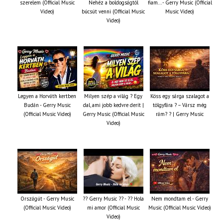
szerelem (Official Music
Nehéz a boldogságtól
fiam... - Gerry Music (Official
Video)
búcsút venni (Official Music
Music Video)
Video)
Legyen a Horváth kertben
Milyen szép a világ ? Egy
Köss egy sárga szalagot a
Budán - Gerry Music
dal, ami jobb kedvre derít |
tölgyfára ?️ – Vársz még
(Official Music Video)
Gerry Music (Official Music
rám? ? | Gerry Music
Video)
Országút - Gerry Music
?? Gerry Music ?? - ?? Hola
Nem mondtam el - Gerry
(Official Music Video)
mi amor (Official Music
Music (Official Music Video)
Video)