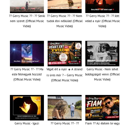
?? Gerry Music ?? - ?? Senki
?? Gerry Music ?? - ?? Nem
?? Gerry Music ?? - ?? Jött
nem szeret (Official Music
tudok élni nélküled (Official
veled a nyár (Official Music
Video)
Music Video)
Video)
?? Gerry Music ?? - ?? Ma
Véget ért a nyár ☀️ A strand
Gerry Music - Nem lehet
este felmegyek hozzád
boldogságot venni (Official
is üres már ? – Gerry Music
(Official Music Video)
Music Video)
(Official Music Video)
Gerry Music - Igazi
?? Gerry Music ?? - ??
Fiam ?‍? Az életem te vagy