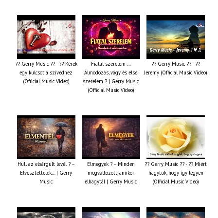
?? Gerry Music ?? - ?? Kérek
Fiatal szerelem ...
?? Gerry Music ?? - ??
egy kulcsot a szívedhez
Álmodozás, vágy és első
Jeremy (Official Music Video)
(Official Music Video)
szerelem ? | Gerry Music
(Official Music Video)
Hull az elsárgult levél ? –
Elmegyek ? – Minden
?? Gerry Music ?? - ?? Miért
Elvesztettelek… | Gerry
megváltozott, amikor
hagytuk, hogy így legyen
Music
elhagytál | Gerry Music
(Official Music Video)