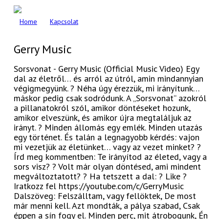
Home
Kapcsolat
Gerry Music
Sorsvonat - Gerry Music (Official Music Video) Egy
dal az életről… és arról az útról, amin mindannyian
végigmegyünk. ? Néha úgy érezzük, mi irányítunk…
máskor pedig csak sodródunk. A „Sorsvonat” azokról
a pillanatokról szól, amikor döntéseket hozunk,
amikor elveszünk, és amikor újra megtaláljuk az
irányt. ? Minden állomás egy emlék. Minden utazás
egy történet. És talán a legnagyobb kérdés: vajon
mi vezetjük az életünket… vagy az vezet minket? ?
Írd meg kommentben: Te irányítod az életed, vagy a
sors visz? ? Volt már olyan döntésed, ami mindent
megváltoztatott? ? Ha tetszett a dal: ? Like ?
Iratkozz fel https://youtube.com/c/GerryMusic
Dalszöveg: Felszálltam, vagy fellöktek, De most
már menni kell. Azt mondták, a pálya szabad, Csak
éppen a sín fogy el. Minden perc, mit átrobogunk, Én