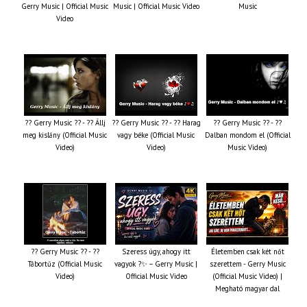
Gerry Music | Official Music
Music | Official Music Video
Music
Video
?? Gerry Music ?? - ?? Állj
?? Gerry Music ?? - ?? Harag
?? Gerry Music ?? - ??
meg kislány (Official Music
vagy béke (Official Music
Dalban mondom el (Official
Video)
Video)
Music Video)
?? Gerry Music ?? - ??
Szeress úgy, ahogy itt
Életemben csak két nőt
Tábortűz (Official Music
vagyok ?✨ – Gerry Music |
szerettem - Gerry Music
Video)
Official Music Video
(Official Music Video) |
Megható magyar dal