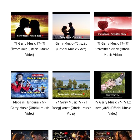
?? Gerry Music ?? - ??
Gerry Music - Túl szép
?? Gerry Music ?? - ??
Őrzöm még (Official Music
(Official Music Video)
Szívedben élnék (Official
Video)
Music Video)
Made in Hungária ??? -
?? Gerry Music ?? - ??
?? Gerry Music ?? - ?? Ez
Gerry Music (Official Music
Robogj vonat (Official Music
nem játék (Official Music
Video)
Video)
Video)