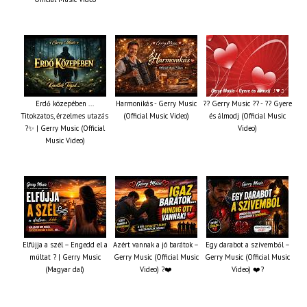
Erdő közepében ...
Harmonikás - Gerry Music
?? Gerry Music ?? - ?? Gyere
Titokzatos, érzelmes utazás
(Official Music Video)
és álmodj (Official Music
?✨ | Gerry Music (Official
Video)
Music Video)
Elfújja a szél – Engedd el a
Azért vannak a jó barátok –
Egy darabot a szívemből –
múltat ? | Gerry Music
Gerry Music (Official Music
Gerry Music (Official Music
(Magyar dal)
Video) ?❤️
Video) ❤️?