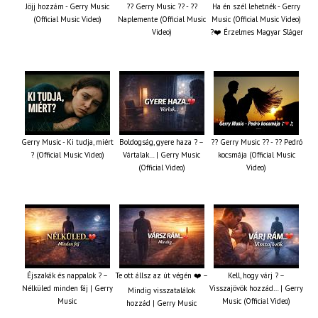
Jöjj hozzám - Gerry Music
?? Gerry Music ?? - ??
Ha én szél lehetnék - Gerry
(Official Music Video)
Naplemente (Official Music
Music (Official Music Video)
Video)
?️❤️ Érzelmes Magyar Sláger
Gerry Music - Ki tudja, miért
Boldogság, gyere haza ? –
?? Gerry Music ?? - ?? Pedró
? (Official Music Video)
Vártalak… | Gerry Music
kocsmája (Official Music
(Official Video)
Video)
Éjszakák és nappalok ? –
Te ott állsz az út végén ❤️ –
Kell, hogy várj ? –
Nélküled minden fáj | Gerry
Visszajövök hozzád… | Gerry
Mindig visszatalálok
Music
Music (Official Video)
hozzád | Gerry Music