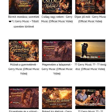
Bármit mondasz, szeretlek
Csillag vagy nekem - Gerry
Olyan jól esik - Gerry Music
❤️‍? | Gerry Music – Tiltott
Music (Official Music Video)
(Official Music Video)
szerelem történet
Múlnak a gyermekévek -
Megemelem a kalapomat -
?? Gerry Music ?? - ?? Amíg
Gerry Music (Official Music
Gerry Music (Official Music
élsz (Official Music Video)
Video)
Video)
Elcserélném én a világot -
Bolond kis életünk - Gerry
?? Gerry Music ?? - ??