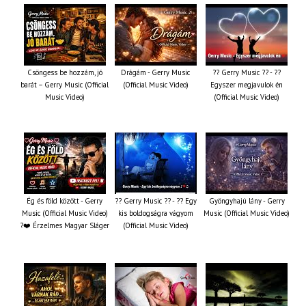
Csöngess be hozzám, jó
Drágám - Gerry Music
?? Gerry Music ?? - ??
barát – Gerry Music (Official
(Official Music Video)
Egyszer megjavulok én
Music Video)
(Official Music Video)
Ég és föld között - Gerry
?? Gerry Music ?? - ?? Egy
Gyöngyhajú lány - Gerry
Music (Official Music Video)
kis boldogságra vágyom
Music (Official Music Video)
?❤️ Érzelmes Magyar Sláger
(Official Music Video)