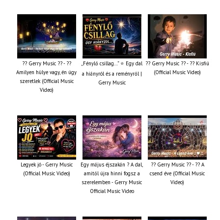
?? Gerry Music ?? - ??
„Fénylő csillag…” ⭐ Egy dal
?? Gerry Music ?? - ?? Kisfiú
Amilyen hülye vagy, én úgy
(Official Music Video)
a hiányról és a reményről |
szeretlek (Official Music
Gerry Music
Video)
Legyek jó - Gerry Music
Egy május éjszakán ? A dal,
?? Gerry Music ?? - ?? A
(Official Music Video)
amitől újra hinni fogsz a
csend éve (Official Music
szerelemben - Gerry Music
Video)
Official Music Video