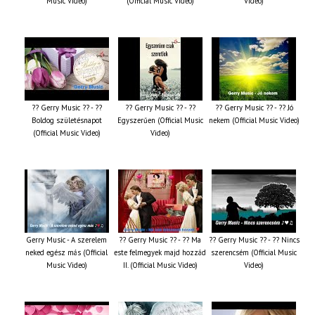
Music Video)
(Official Music Video)
Video)
?? Gerry Music ?? - ??
?? Gerry Music ?? - ??
?? Gerry Music ?? - ?? Jó
Boldog születésnapot
Egyszerűen (Official Music
nekem (Official Music Video)
(Official Music Video)
Video)
Gerry Music - A szerelem
?? Gerry Music ?? - ?? Ma
?? Gerry Music ?? - ?? Nincs
neked egész más (Official
este felmegyek majd hozzád
szerencsém (Official Music
Music Video)
II. (Official Music Video)
Video)