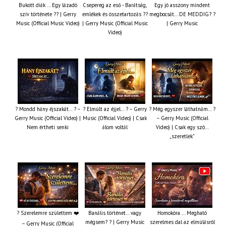
Bukott diák ... Egy lázadó
Csepereg az eső - Barátság,
Egy jó asszony mindent
szív története ?? | Gerry
emlékek és összetartozás ?️?
megbocsát… DE MEDDIG? ?
Music (Official Music Video)
| Gerry Music (Official Music
| Gerry Music
Video)
? Mondd hány éjszakát… ? –
? Elmúlt az éjjel… ? – Gerry
? Még egyszer láthatnám… ?
Gerry Music (Official Video) |
Music (Official Video) | Csak
– Gerry Music (Official
Nem értheti senki
álom voltál
Video) | Csak egy szó…
„szeretlek”
? Szerelemre születtem ❤️
Banális történet… vagy
Homokóra ... Megható
mégsem? ? | Gerry Music
szerelmes dal az elmúlásról
– Gerry Music (Official