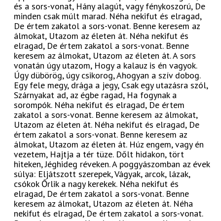
és a sors-vonat, Hány alagút, vagy fénykoszorú, De
minden csak múlt marad. Néha nekifut és elragad,
De értem zakatol a sors-vonat. Benne keresem az
álmokat, Utazom az életen át. Néha nekifut és
elragad, De értem zakatol a sors-vonat. Benne
keresem az álmokat, Utazom az életen át. A sors
vonatán úgy utazom, Hogy a kalauz is én vagyok.
Úgy dübörög, úgy csikorog, Ahogyan a szív dobog.
Egy fele megy, drága a jegy, Csak egy utazásra szól,
Szárnyakat ad, az égbe ragad, Ha fogynak a
sorompók. Néha nekifut és elragad, De értem
zakatol a sors-vonat. Benne keresem az álmokat,
Utazom az életen át. Néha nekifut és elragad, De
értem zakatol a sors-vonat. Benne keresem az
álmokat, Utazom az életen át. Húz engem, vagy én
vezetem, Hajtja a tér tüze. Dőlt hidakon, tört
hiteken, Jéghideg réveken. A poggyászomban az évek
súlya: Eljátszott szerepek, Vágyak, arcok, lázak,
csókok Őrlik a nagy kerekek. Néha nekifut és
elragad, De értem zakatol a sors-vonat. Benne
keresem az álmokat, Utazom az életen át. Néha
nekifut és elragad, De értem zakatol a sors-vonat.