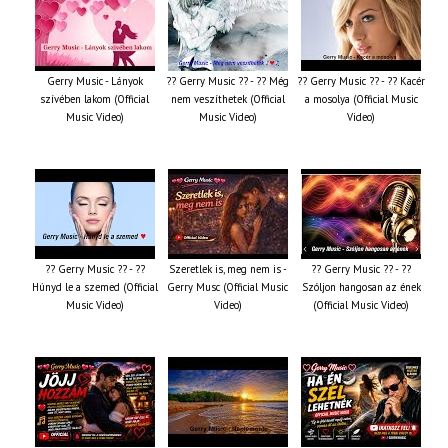
Gerry Music - Lányok
?? Gerry Music ?? - ?? Még
?? Gerry Music ?? - ?? Kacér
szívében lakom (Official
nem veszíthetek (Official
a mosolya (Official Music
Music Video)
Music Video)
Video)
?? Gerry Music ?? - ??
Szeretlek is, meg nem is -
?? Gerry Music ?? - ??
Húnyd le a szemed (Official
Gerry Musc (Official Music
Szóljon hangosan az ének
Music Video)
Video)
(Official Music Video)