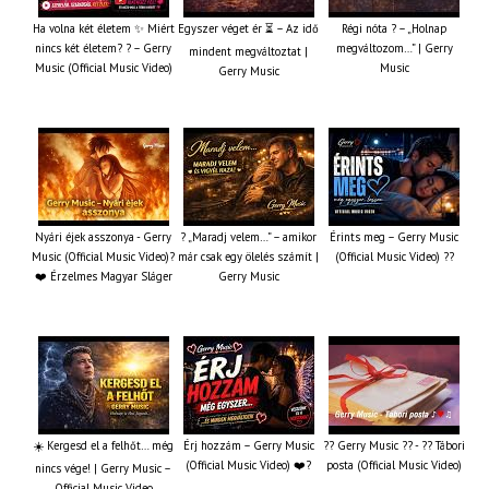
Ha volna két életem ✨ Miért
Egyszer véget ér ⏳ – Az idő
Régi nóta ? – „Holnap
nincs két életem? ? – Gerry
megváltozom…” | Gerry
mindent megváltoztat |
Music (Official Music Video)
Music
Gerry Music
Nyári éjek asszonya - Gerry
? „Maradj velem…” – amikor
Érints meg – Gerry Music
Music (Official Music Video)?
már csak egy ölelés számít |
(Official Music Video) ??
❤️ Érzelmes Magyar Sláger
Gerry Music
☀️ Kergesd el a felhőt… még
Érj hozzám – Gerry Music
?? Gerry Music ?? - ?? Tábori
(Official Music Video) ❤️?
posta (Official Music Video)
nincs vége! | Gerry Music –
Official Music Video