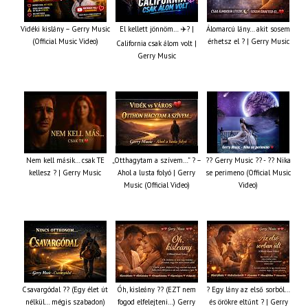
Vidéki kislány – Gerry Music
El kellett jönnöm… ✈️? |
Álomarcú lány… akit sosem
(Official Music Video)
érhetsz el ? | Gerry Music
California csak álom volt |
Gerry Music
Nem kell másik… csak TE
„Otthagytam a szívem…” ? –
?? Gerry Music ?? - ?? Nika
kellesz ? | Gerry Music
Ahol a lusta folyó | Gerry
se perimeno (Official Music
Music (Official Video)
Video)
Csavargódal ?? (Egy élet út
Óh, kisleány ?? (EZT nem
? Egy lány az első sorból…
nélkül… mégis szabadon)
fogod elfelejteni…) Gerry
és örökre eltűnt ? | Gerry