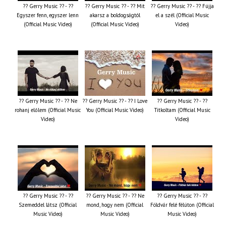
?? Gerry Music ?? - ??
?? Gerry Music ?? - ?? Mit
?? Gerry Music ?? - ?? Fújja
Egyszer fenn, egyszer lenn
akarsz a boldogságtól
el a szél (Official Music
(Official Music Video)
(Official Music Video)
Video)
?? Gerry Music ?? - ?? Ne
?? Gerry Music ?? - ?? I Love
?? Gerry Music ?? - ??
rohanj előlem (Official Music
You (Official Music Video)
Titkoltam (Official Music
Video)
Video)
?? Gerry Music ?? - ??
?? Gerry Music ?? - ?? Ne
?? Gerry Music ?? - ??
Szemeddel látsz (Official
mond, hogy nem (Official
Földvár felé félúton (Official
Music Video)
Music Video)
Music Video)