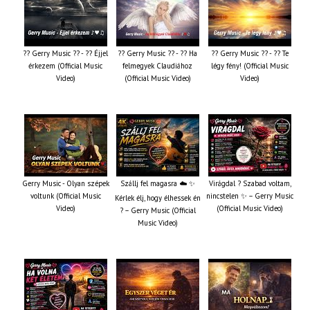
?? Gerry Music ?? - ?? Éjjel
?? Gerry Music ?? - ?? Ha
?? Gerry Music ?? - ?? Te
érkezem (Official Music
felmegyek Claudiához
légy fény! (Official Music
Video)
(Official Music Video)
Video)
Gerry Music - Olyan szépek
Szállj fel magasra ☁️ ✨
Virágdal ? Szabad voltam,
voltunk (Official Music
nincstelen ✨ – Gerry Music
Kérlek élj, hogy élhessek én
Video)
(Official Music Video)
? – Gerry Music (Official
Music Video)