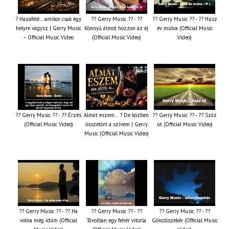
? Hazafelé… amikor csak egy
?? Gerry Music ?? - ??
?? Gerry Music ?? - ?? Húsz
helyre vágysz | Gerry Music
Könnyű álmot hozzon az éj
év múlva (Official Music
– Official Music Video
(Official Music Video)
Video)
?? Gerry Music ?? - ?? Érzés
Almát eszem… ? De közben
?? Gerry Music ?? - ?? Száz
(Official Music Video)
összetört a szívem | Gerry
út (Official Music Video)
Music (Official Music Video)
?? Gerry Music ?? - ?? Ha
?? Gerry Music ?? - ??
?? Gerry Music ?? - ??
volna még időm (Official
Távolban egy fehér vitorla
Göncölszekér (Official Music