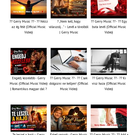
?? Gerry Music ?? - ?? Nézz
? „Nem kell, hogy
?? Gerry Music ?? - ?? Egy
az ég felé (Official Music
válaszolj…” – Levél a távolból
buta levél (Official Music
Video)
| Gerry Music
Video)
Engedj közelebb - Gerry
?? Gerry Music ?? - ?? Csak
?? Gerry Music ?? - ?? Ki
Music (Official Music Video)
dolgozni ne kelljen! (Official
visz haza (Official Music
| Romantikus magyar dal ?
Music Video)
Video)
Te leszel a hajó – Gerry
Érted vagyok - Gerry Music
?? Gerry Music ?? - ?? Add a