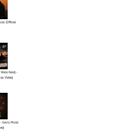
ic (Official
 Were Here) -
sic Video)
- Gerry Music
deo)