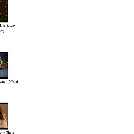
k karácsony
deo)
onyt (Official
ony (That's