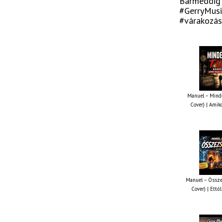
Bármeddig 
#GerryMusi
#várakozás
Manuel – Minde
Cover) | Amiko
Manuel – Össze
Cover) | Ettől