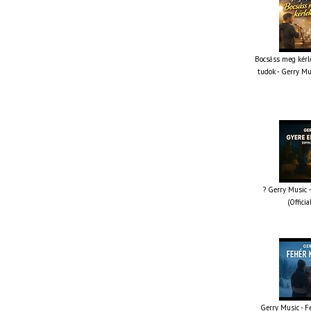
Bocsáss meg kérle
tudok - Gerry Mu
? Gerry Music –
(Offici
Gerry Music - Fe