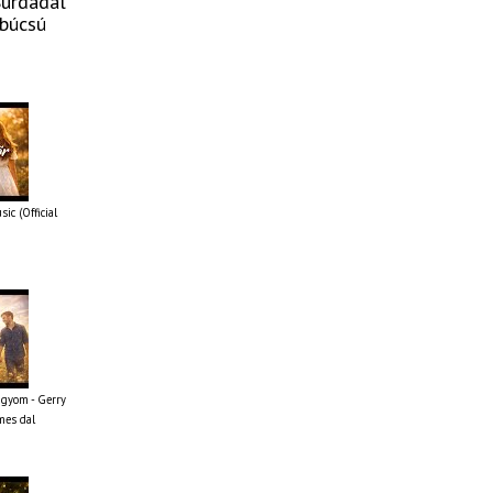
Surdadal
búcsú
ic (Official
ágyom - Gerry
mes dal