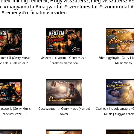
élek, mindig remélek, Hogy visszatérsz, még visszatérsz #
c #magyarnóta #magyardal #szerelmesdal #szomorúdal #
 #remény #officialmusicvideo
nen túl (Gerry Music
Veszem a kalapom – Gerry Music |
Édes a gyönyör - Gerry Mus
r a dal a lélekig ér ?
Érzelmes magyar dal
Music Video)
zsugorít (Gerry Music
Összezsugorít - Gerry Music (Manuel
Csak egy kis boldogságra v
 libabőrös leszel... ?
cover)
Music | Magyar érzel