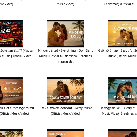
ic Video)
Music Video)
Christmas) (Official Mu
 „Egyetlen éj…” ? (Magyar
Mindent érted - Everything I Do | Gerry
Gyönyörű nap | Beautiful S
y Music | Official Video
Music (Official Music Video) Érzelmes
Music (Official Music
magyar dal
otta Get a Message to You
Csak a szívem dobbant - Gerry Music
Te vagy aki kell - Gerry Mus
(Official Music Video)
(Official Music Video)
Music Video) Érzelmes, v