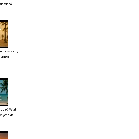
sic Video)
unday - Gerry
 Video)
ic (Official
ágyódó dal