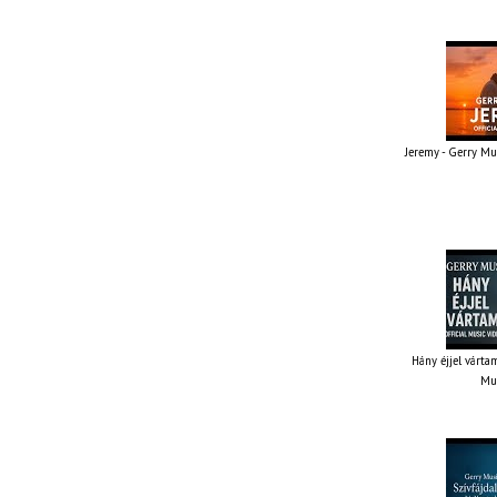
Jeremy - Gerry Mus
Hány éjjel vártam
Mus