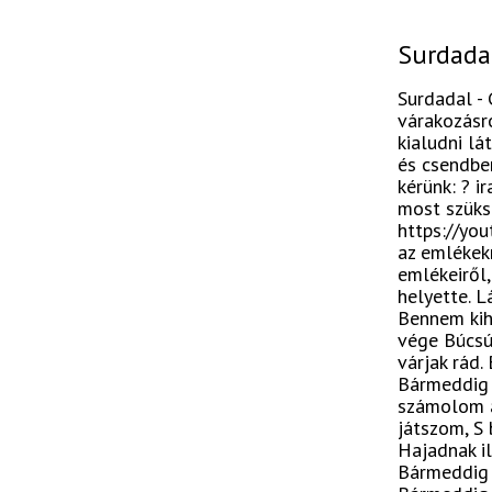
Surdadal
Surdadal - 
várakozásró
kialudni lá
és csendben
kérünk: ? i
most szüksé
https://you
az emlékek
emlékeiről,
helyette. L
Bennem kihu
vége Búcsú
várjak rád.
Bármeddig 
számolom a
játszom, S 
Hajadnak il
Bármeddig é