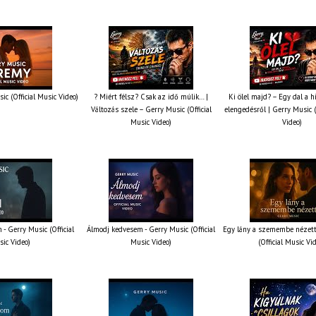
ic (Official Music Video)
? Miért félsz? Csak az idő múlik… |
Ki ölel majd? – Egy dal a h
Változás szele – Gerry Music (Official
elengedésről | Gerry Music (
Music Video)
Video)
 - Gerry Music (Official
Álmodj kedvesem - Gerry Music (Official
Egy lány a szemembe nézett
ic Video)
Music Video)
(Official Music Vi