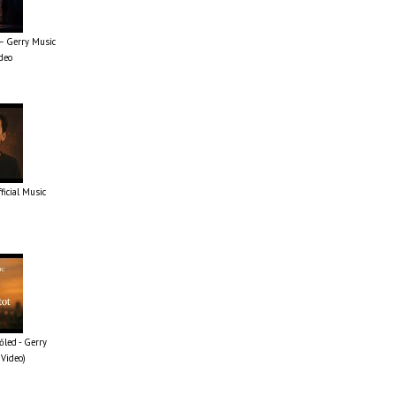
 – Gerry Music
ideo
fficial Music
őled - Gerry
 Video)