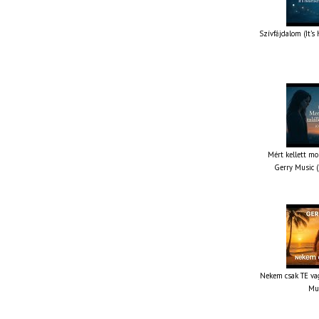
Szívfájdalom (It’s
Mért kellett mo
Gerry Music (
Nekem csak TE vag
Mus