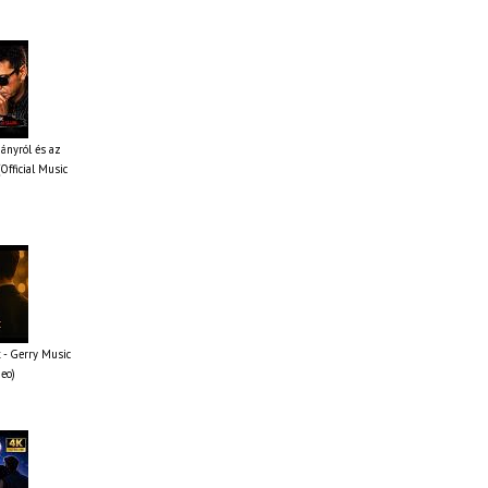
iányról és az
Official Music
 - Gerry Music
deo)