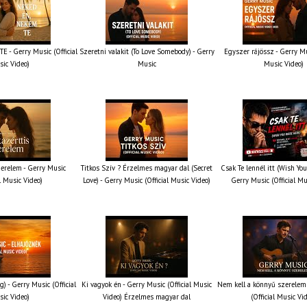
 - Gerry Music (Official
Szeretni valakit (To Love Somebody) - Gerry
Egyszer rájössz - Gerry Mus
ic Video)
Music
Music Video)
erelem - Gerry Music
Titkos Szív ? Érzelmes magyar dal (Secret
Csak Te lennél itt (Wish You
al Music Video)
Love) - Gerry Music (Official Music Video)
Gerry Music (Official Mu
g) - Gerry Music (Official
Ki vagyok én - Gerry Music (Official Music
Nem kell a könnyű szerelem 
ic Video)
Video) Érzelmes magyar dal
(Official Music Vi