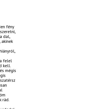
den fény
szeretni,
a dal,
 akinek
hiányról,
a felel
 kell.
 és mégis
gis
sszatérsz
úsan
al
zöm
 rád.