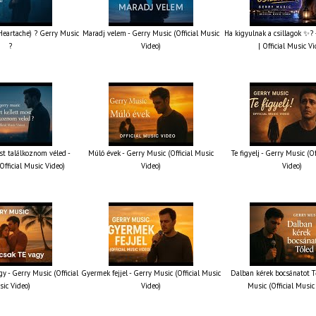
 Heartache) ? Gerry Music
Maradj velem - Gerry Music (Official Music
Ha kigyulnak a csillagok ✨?
?
Video)
| Official Music V
st találkoznom véled -
Múló évek - Gerry Music (Official Music
Te figyelj - Gerry Music (O
Official Music Video)
Video)
Video)
y - Gerry Music (Official
Gyermek fejjel - Gerry Music (Official Music
Dalban kérek bocsánatot T
ic Video)
Video)
Music (Official Music