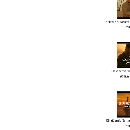
Neked ÉN, Nekem TE
Mus
Csakazértis sz
(Offici
Elhajóznék (Sailin
Mus