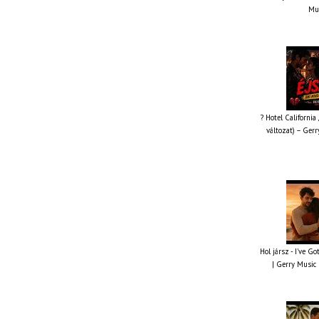
Mus
? Hotel California
változat) – Gerr
Hol jársz - I've G
| Gerry Music 