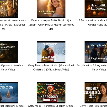
k - Kettőt szeretni nem
Kacér a mosolya - Szőke lányért fáj a
? Gerry Music – Ha elmúli
sic | Magyar szerelmes
szívem - Gerry Music | Magyar szerelmes
(Official Music Vi
dal
dal
 Gyere el a jászolhoz
Gerry Music – Lesz minden (Wham – Last
Gerry Music – Boldog karács
al Music Video)
Christmas) (Official Music Video)
Music Video)
hér karácsony (Official
Gerry Music – Karácsony ünnepén (Official
Gerry Music - Ez a karács