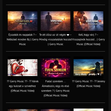
Éjszakák és nappalok ? –
Te ott állsz az út végén ❤️ –
Kell, hogy várj ? –
Nélküled minden fáj | Gerry
Mindig visszatalálok hozzád
Visszajövök hozzád… | Gerry
Music
| Gerry Music
Music (Official Video)
?? Gerry Music ?? - ?? Kérek
Fiatal szerelem ...
?? Gerry Music ?? - ?? Jeremy
egy kulcsot a szívedhez
Álmodozás, vágy és első
(Official Music Video)
(Official Music Video)
szerelem ? | Gerry Music
(Official Music Video)