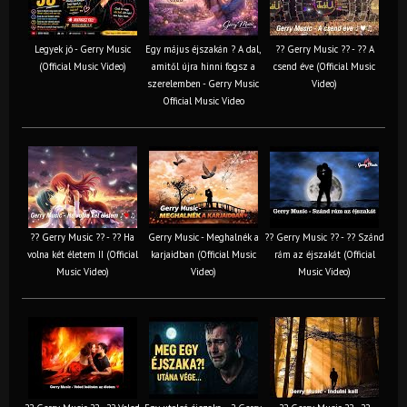
Legyek jó - Gerry Music
Egy május éjszakán ? A dal,
?? Gerry Music ?? - ?? A
(Official Music Video)
amitől újra hinni fogsz a
csend éve (Official Music
szerelemben - Gerry Music
Video)
Official Music Video
?? Gerry Music ?? - ?? Ha
Gerry Music - Meghalnék a
?? Gerry Music ?? - ?? Szánd
volna két életem II (Official
karjaidban (Official Music
rám az éjszakát (Official
Music Video)
Video)
Music Video)