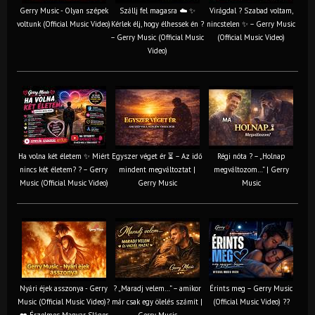
Gerry Music - Olyan szépek
Szállj fel magasra ☁️ ✨
Virágdal ? Szabad voltam,
voltunk (Official Music Video)
Kérlek élj, hogy élhessek én ?
nincstelen ✨ – Gerry Music
– Gerry Music (Official Music
(Official Music Video)
Video)
Ha volna két életem ✨ Miért
Egyszer véget ér ⏳ – Az idő
Régi nóta ? – „Holnap
nincs két életem? ? – Gerry
mindent megváltoztat |
megváltozom…” | Gerry
Music (Official Music Video)
Gerry Music
Music
Nyári éjek asszonya - Gerry
? „Maradj velem…” – amikor
Érints meg – Gerry Music
Music (Official Music Video)?
már csak egy ölelés számít |
(Official Music Video) ??
❤️ Érzelmes Magyar Sláger
Gerry Music