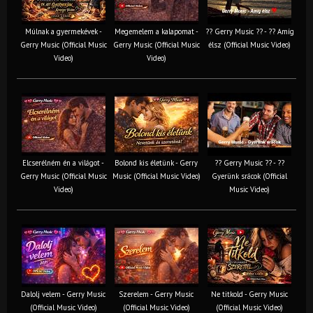
Múlnak a gyermekévek -
Megemelem a kalapomat -
?? Gerry Music ?? - ?? Amíg
Gerry Music (Official Music
Gerry Music (Official Music
élsz (Official Music Video)
Video)
Video)
Elcserélném én a világot -
Bolond kis életünk - Gerry
?? Gerry Music ?? - ??
Gerry Music (Official Music
Music (Official Music Video)
Gyerünk srácok (Official
Video)
Music Video)
Dalolj velem - Gerry Music
Szerelem - Gerry Music
Ne titkold - Gerry Music
(Official Music Video)
(Official Music Video)
(Official Music Video)