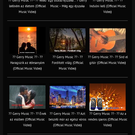
?? Gerry Music ?? - ?? Veled
Egy utolsó éjszaka… ? Gerry
?? Gerry Music ?? - ??
leélném az életem (Official
Music – Még egy éjszaka
Indulni kell (Official Music
Music Video)
Video)
?? Gerry Music ?? - ??
?? Gerry Music ?? - ??
?? Gerry Music ?? - ?? Sírd el
Haragszik az édesanyám
Fordított világ (Official
gitár (Official Music Video)
(Official Music Video)
Music Video)
?? Gerry Music ?? - ?? Ének
?? Gerry Music ?? - ?? Azt
?? Gerry Music ?? - ?? Az a
az esőben (Official Music
beszéli már az egész város
rendes iparos (Official Music
Video)
(Official Music Video)
Video)