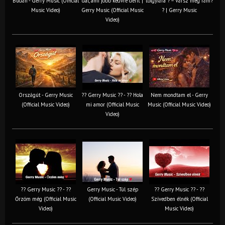
Budán - Gerry Music (Official
dal, ami jobb kedvre derít |
tölgyfára ?️ – Vársz még rám?
Music Video)
Gerry Music (Official Music
? | Gerry Music
Video)
Országút - Gerry Music
?? Gerry Music ?? - ?? Hola
Nem mondtam el - Gerry
(Official Music Video)
mi amor (Official Music
Music (Official Music Video)
Video)
?? Gerry Music ?? - ??
Gerry Music - Túl szép
?? Gerry Music ?? - ??
Őrzöm még (Official Music
(Official Music Video)
Szívedben élnék (Official
Video)
Music Video)