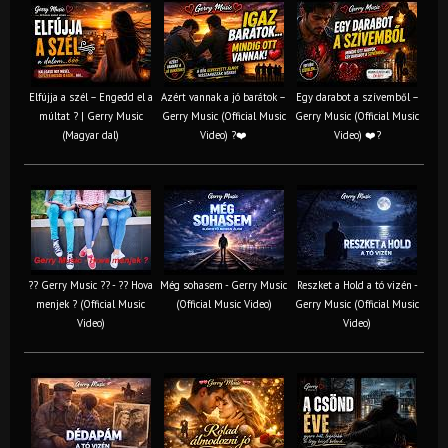
Elfújja a szél – Engedd el a
Azért vannak a jó barátok –
Egy darabot a szívemből –
múltat ? | Gerry Music
Gerry Music (Official Music
Gerry Music (Official Music
(Magyar dal)
Video) ?❤️
Video) ❤️?
?? Gerry Music ?? - ?? Hova
Még sohasem - Gerry Music
Reszket a Hold a tó vizén -
menjek ? (Official Music
(Official Music Video)
Gerry Music (Official Music
Video)
Video)