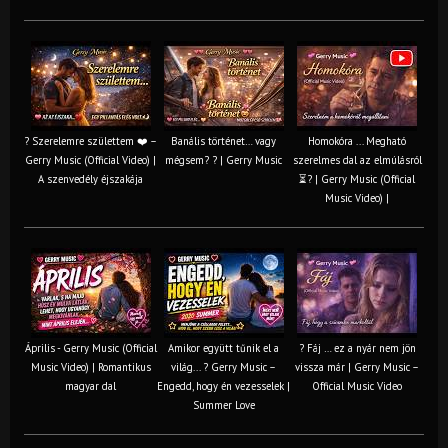
? Szerelemre születtem ❤️ –
Banális történet… vagy
Homokóra ... Megható
Gerry Music (Official Video) |
mégsem? ? | Gerry Music
szerelmes dal az elmúlásról
A szenvedély éjszakája
⏳? | Gerry Music (Official
Music Video) |
Április - Gerry Music (Official
Amikor együtt tűnik el a
? Fáj … ez a nyár nem jön
Music Video) | Romantikus
világ... ? Gerry Music –
vissza már | Gerry Music –
magyar dal
Engedd, hogy én vezesselek |
Official Music Video
Summer Love