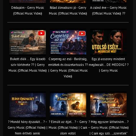
Dédapám - Gerry Music
Rólad álmodozni jó - Gerry
A csönd éve – Gerry Music
(Official Music Video)
Music (Official Music Video)
(Official Music Video) ??
Bukott diák ... Egy lázadó
Csepereg az eső - Barátság,
Egy jó asszony mindent
szív története ?? | Gerry
emlékek és összetartozás ?️?
megbocsát… DE MEDDIG? ?
Music (Official Music Video)
| Gerry Music (Official Music
| Gerry Music
Video)
? Mondd hány éjszakát… ? –
? Elmúlt az éjjel… ? – Gerry
? Még egyszer láthatnám… ?
Gerry Music (Official Video) |
Music (Official Video) | Csak
– Gerry Music (Official Video)
Nem értheti senki
álom voltál
| Csak egy szó… „szeretlek”