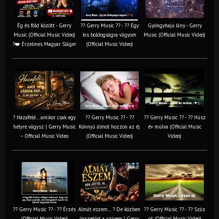
Ég és föld között - Gerry
?? Gerry Music ?? - ?? Egy
Gyöngyhajú lány - Gerry
Music (Official Music Video)
kis boldogságra vágyom
Music (Official Music Video)
?❤️ Érzelmes Magyar Sláger
(Official Music Video)
? Hazafelé… amikor csak egy
?? Gerry Music ?? - ??
?? Gerry Music ?? - ?? Húsz
helyre vágysz | Gerry Music
Könnyű álmot hozzon az éj
év múlva (Official Music
– Official Music Video
(Official Music Video)
Video)
?? Gerry Music ?? - ?? Érzés
Almát eszem… ? De közben
?? Gerry Music ?? - ?? Száz
(Official Music Video)
összetört a szívem | Gerry
út (Official Music Video)