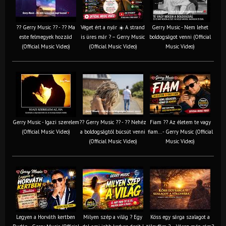
?? Gerry Music ?? - ?? Ma
Véget ért a nyár ☀️ A strand
Gerry Music - Nem lehet
este felmegyek hozzád
is üres már ? – Gerry Music
boldogságot venni (Official
(Official Music Video)
(Official Music Video)
Music Video)
Gerry Music - Igazi szerelem
?? Gerry Music ?? - ?? Nehéz
Fiam ?‍? Az életem te vagy
(Official Music Video)
a boldogságtól búcsút venni
fiam... - Gerry Music (Official
(Official Music Video)
Music Video)
Legyen a Horváth kertben
Milyen szép a világ ? Egy
Köss egy sárga szalagot a