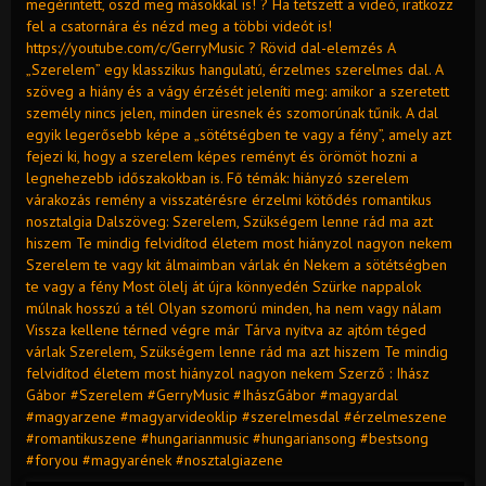
megérintett, oszd meg másokkal is! ? Ha tetszett a videó, iratkozz
fel a csatornára és nézd meg a többi videót is!
https://youtube.com/c/GerryMusic ? Rövid dal-elemzés A
„Szerelem” egy klasszikus hangulatú, érzelmes szerelmes dal. A
szöveg a hiány és a vágy érzését jeleníti meg: amikor a szeretett
személy nincs jelen, minden üresnek és szomorúnak tűnik. A dal
egyik legerősebb képe a „sötétségben te vagy a fény”, amely azt
fejezi ki, hogy a szerelem képes reményt és örömöt hozni a
legnehezebb időszakokban is. Fő témák: hiányzó szerelem
várakozás remény a visszatérésre érzelmi kötődés romantikus
nosztalgia Dalszöveg: Szerelem, Szükségem lenne rád ma azt
hiszem Te mindig felvidítod életem most hiányzol nagyon nekem
Szerelem te vagy kit álmaimban várlak én Nekem a sötétségben
te vagy a fény Most ölelj át újra könnyedén Szürke nappalok
múlnak hosszú a tél Olyan szomorú minden, ha nem vagy nálam
Vissza kellene térned végre már Tárva nyitva az ajtóm téged
várlak Szerelem, Szükségem lenne rád ma azt hiszem Te mindig
felvidítod életem most hiányzol nagyon nekem Szerző : Ihász
Gábor #Szerelem #GerryMusic #IhászGábor #magyardal
#magyarzene #magyarvideoklip #szerelmesdal #érzelmeszene
#romantikuszene #hungarianmusic #hungariansong #bestsong
#foryou #magyarének #nosztalgiazene