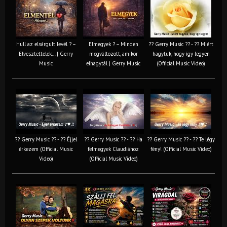
Hull az elsárgult levél ? –
Elmegyek ? – Minden
?? Gerry Music ?? - ?? Miért
Elvesztettelek… | Gerry
megváltozott, amikor
hagytuk, hogy így legyen
Music
elhagytál | Gerry Music
(Official Music Video)
?? Gerry Music ?? - ?? Éjjel
?? Gerry Music ?? - ?? Ha
?? Gerry Music ?? - ?? Te légy
érkezem (Official Music
felmegyek Claudiához
fény! (Official Music Video)
Video)
(Official Music Video)