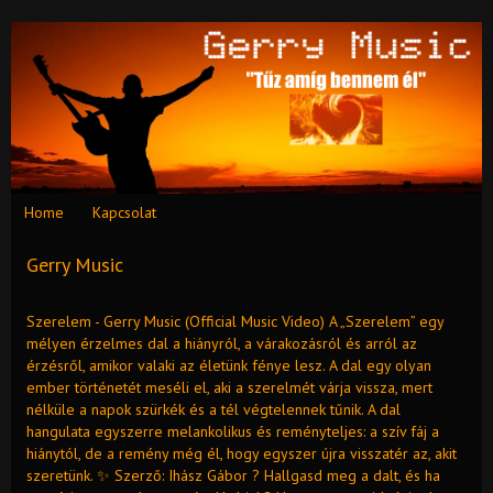
Home
Kapcsolat
Gerry Music
Szerelem - Gerry Music (Official Music Video) A „Szerelem” egy
mélyen érzelmes dal a hiányról, a várakozásról és arról az
érzésről, amikor valaki az életünk fénye lesz. A dal egy olyan
ember történetét meséli el, aki a szerelmét várja vissza, mert
nélküle a napok szürkék és a tél végtelennek tűnik. A dal
hangulata egyszerre melankolikus és reményteljes: a szív fáj a
hiánytól, de a remény még él, hogy egyszer újra visszatér az, akit
szeretünk. ✨ Szerző: Ihász Gábor ? Hallgasd meg a dalt, és ha