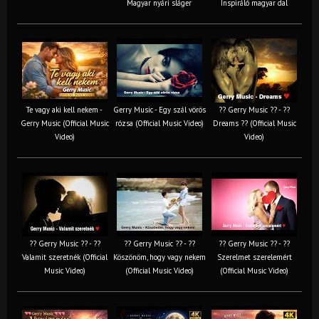
Magyar nyári sláger
Inspiráló magyar dal
Te vagy aki kell nekem -
Gerry Music - Egy szál vörös
?? Gerry Music ?? - ??
Gerry Music (Official Music
rózsa (Official Music Video)
Dreams ?? (Official Music
Video)
Video)
?? Gerry Music ?? - ??
?? Gerry Music ?? - ??
?? Gerry Music ?? - ??
Valamit szeretnék (Official
Köszönöm, hogy vagy nekem
Szerelmet szerelemért
Music Video)
(Official Music Video)
(Official Music Video)