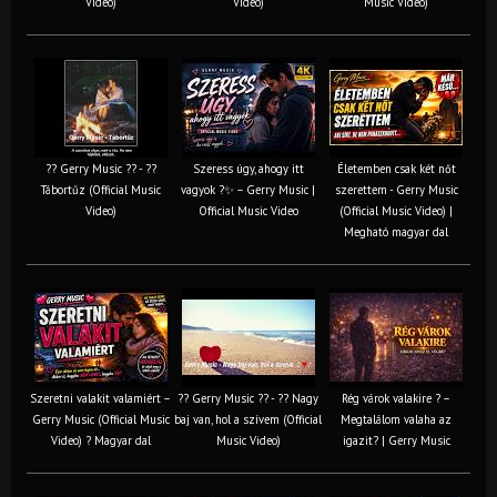
Video)
Video)
Music Video)
?? Gerry Music ?? - ??
Szeress úgy, ahogy itt
Életemben csak két nőt
Tábortűz (Official Music
vagyok ?✨ – Gerry Music |
szerettem - Gerry Music
Video)
Official Music Video
(Official Music Video) |
Megható magyar dal
Szeretni valakit valamiért –
?? Gerry Music ?? - ?? Nagy
Rég várok valakire ? –
Gerry Music (Official Music
baj van, hol a szívem (Official
Megtalálom valaha az
Video) ? Magyar dal
Music Video)
igazit? | Gerry Music