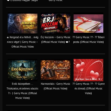
☀️ Kergesd el a felhőt… még
Érj hozzám – Gerry Music
?? Gerry Music ?? - ?? Tábori
nincs vége! | Gerry Music –
(Official Music Video) ❤️?
posta (Official Music Video)
Official Music Video
Erdő közepében ...
Harmonikás - Gerry Music
?? Gerry Music ?? - ?? Gyere
Titokzatos, érzelmes utazás
(Official Music Video)
és álmodj (Official Music
?✨ | Gerry Music (Official
Video)
Music Video)