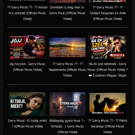
?? Gerry Music ?? - ?? Húnyd
Szeretlek is, meg nem is -
?? Gerry Music ?? - ??
le a szemed (Official Music
Gerry Musc (Official Music
Szóljon hangosan az ének
Video)
Video)
(Official Music Video)
Jöjj hozzám - Gerry Music
?? Gerry Music ?? - ??
Ha én szél lehetnék - Gerry
(Official Music Video)
Naplemente (Official Music
Music (Official Music Video) ?️
Video)
❤️ Érzelmes Magyar Sláger
Gerry Music - Ki tudja, miért
Boldogság, gyere haza ? –
?? Gerry Music ?? - ?? Pedró
? (Official Music Video)
Vártalak… | Gerry Music
kocsmája (Official Music
(Official Video)
Video)