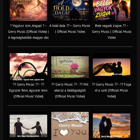
? Vigyázz rám, Angyal ? –
A hold dala ?? – Gerry Music
Bele vagyok zúgva ?? –
Gerry Music (Official Video) |
| Official Music Video
Gerry Music | Official Music
A legmeghatóbb magyar dal
Video
?? Gerry Music ?? - ??
?? Gerry Music ?? - ?? Mit
?? Gerry Music ?? - ?? Fújja
Egyszer fenn, egyszer lenn
akarsz a boldogságtól
el a szél (Official Music
(Official Music Video)
(Official Music Video)
Video)