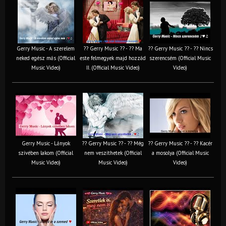
Gerry Music - A szerelem
?? Gerry Music ?? - ?? Ma
?? Gerry Music ?? - ?? Nincs
neked egész más (Official
este felmegyek majd hozzád
szerencsém (Official Music
Music Video)
II. (Official Music Video)
Video)
Gerry Music - Lányok
?? Gerry Music ?? - ?? Még
?? Gerry Music ?? - ?? Kacér
szívében lakom (Official
nem veszíthetek (Official
a mosolya (Official Music
Music Video)
Music Video)
Video)