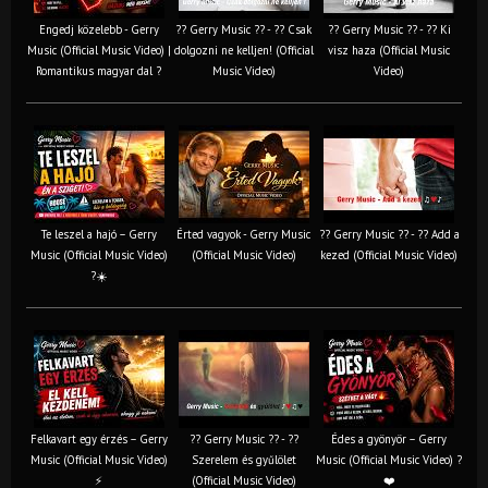
Engedj közelebb - Gerry
?? Gerry Music ?? - ?? Csak
?? Gerry Music ?? - ?? Ki
Music (Official Music Video) |
dolgozni ne kelljen! (Official
visz haza (Official Music
Romantikus magyar dal ?
Music Video)
Video)
Te leszel a hajó – Gerry
Érted vagyok - Gerry Music
?? Gerry Music ?? - ?? Add a
Music (Official Music Video)
(Official Music Video)
kezed (Official Music Video)
?☀️
Felkavart egy érzés – Gerry
?? Gerry Music ?? - ??
Édes a gyönyör – Gerry
Music (Official Music Video)
Szerelem és gyűlölet
Music (Official Music Video) ?
⚡
(Official Music Video)
❤️