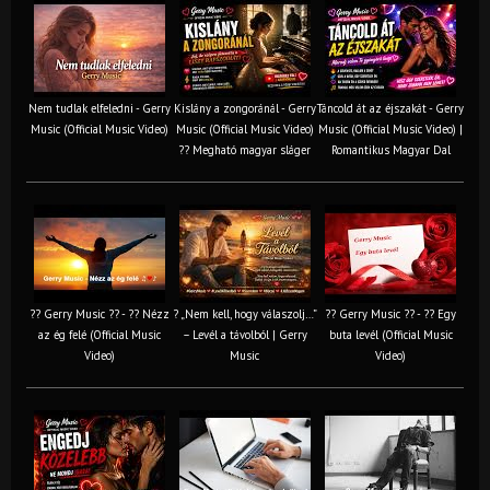
Nem tudlak elfeledni - Gerry
Kislány a zongoránál - Gerry
Táncold át az éjszakát - Gerry
Music (Official Music Video)
Music (Official Music Video)
Music (Official Music Video) |
?? Megható magyar sláger
Romantikus Magyar Dal
?? Gerry Music ?? - ?? Nézz
? „Nem kell, hogy válaszolj…”
?? Gerry Music ?? - ?? Egy
az ég felé (Official Music
– Levél a távolból | Gerry
buta levél (Official Music
Video)
Music
Video)