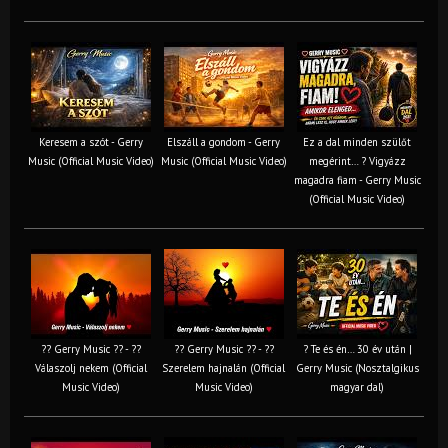
Keresem a szót - Gerry
Elszáll a gondom - Gerry
Ez a dal minden szülőt
Music (Official Music Video)
Music (Official Music Video)
megérint… ? Vigyázz
magadra fiam - Gerry Music
(Official Music Video)
?? Gerry Music ?? - ??
?? Gerry Music ?? - ??
? Te és én… 30 év után |
Válaszolj nekem (Official
Szerelem hajnalán (Official
Gerry Music (Nosztalgikus
Music Video)
Music Video)
magyar dal)