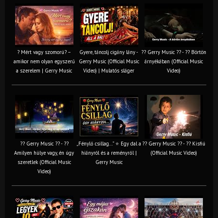
? Mért vagy szomorú? –
Gyere, táncolj cigány lány -
?? Gerry Music ?? - ?? Börtön
amikor nem olyan egyszerű
Gerry Music (Official Music
árnyékában (Official Music
a szerelem | Gerry Music
Video) | Mulatós sláger
Video)
?? Gerry Music ?? - ??
„Fénylő csillag…” ⭐ Egy dal a
?? Gerry Music ?? - ?? Kisfiú
Amilyen hülye vagy, én úgy
hiányról és a reményről |
(Official Music Video)
szeretlek (Official Music
Gerry Music
Video)