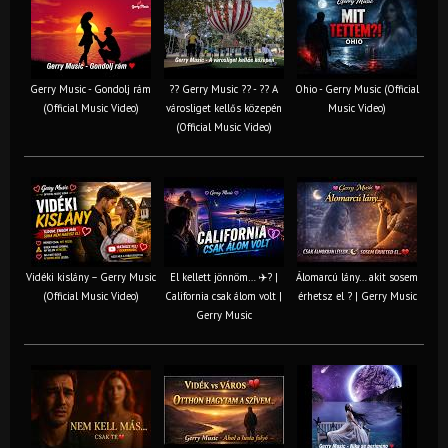
Gerry Music - Gondolj rám
?? Gerry Music ?? - ?? A
Ohio - Gerry Music (Official
(Official Music Video)
városliget kellős közepén
Music Video)
(Official Music Video)
Vidéki kislány – Gerry Music
El kellett jönnöm… ✈️? |
Álomarcú lány… akit sosem
(Official Music Video)
California csak álom volt |
érhetsz el ? | Gerry Music
Gerry Music