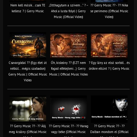
Nem kell másik… csak TE
„Otthagytam a szívem…” ? –
?? Gerry Music ?? - ?? Nika
kellesz ? | Gerry Music
Ahol a lusta folyó | Gerry
se perimeno (Official Music
Music (Official Video)
Video)
Csavargódal ?? (Egy élet út
Óh, kisleány ?? (EZT nem
? Egy lány az első sorból… és
nélkül… mégis szabadon)
fogod elfelejteni…) Gerry
örökre eltűnt ? | Gerry Music
Gerry Music | Official Music
Music | Official Music Video
Video
?? Gerry Music ?? - ?? Állj
?? Gerry Music ?? - ?? Harag
?? Gerry Music ?? - ??
meg kislány (Official Music
vagy béke (Official Music
Dalban mondom el (Official