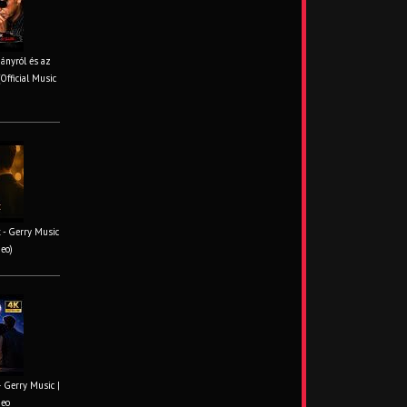
iányról és az
Official Music
 - Gerry Music
deo)
– Gerry Music |
deo