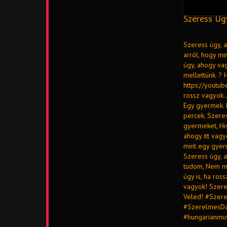
Szeress Úgy
Szeress úgy, a
arról, hogy m
úgy, ahogy va
mellettünk. ? 
https://youtub
rossz vagyok…”
Egy gyermek. 
percek. Szeres
gyermeket, His
ahogy itt vagy
mint egy gyerm
Szeress úgy, 
tudom, Nem me
úgy is, ha ros
vagyok! Szeres
Veled! #Szer
#SzerelmesDa
#hungarianmu