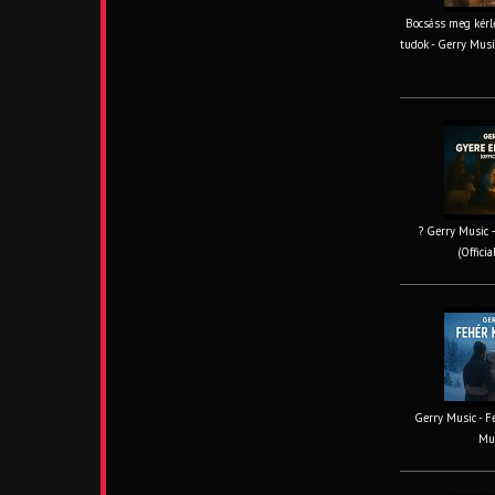
Bocsáss meg kérle
tudok - Gerry Musi
? Gerry Music –
(Offici
Gerry Music - Fe
Mus