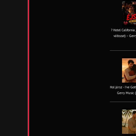
? Hotel California
változat) – Gerr
Hol jársz - I've Go
Gerry Music (