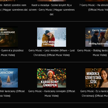
k - Kettőt szeretni nem
Kacér a mosolya - Szőke lányért fáj a
? Gerry Music – Ha elmúli
c | Magyar szerelmes dal
szívem - Gerry Music | Magyar szerelmes
(Official Music Vi
dal
 Gyere el a jászolhoz
Gerry Music – Lesz minden (Wham – Last
Gerry Music – Boldog karács
al Music Video)
Christmas) (Official Music Video)
Music Video)
hér karácsony (Official
Gerry Music – Karácsony ünnepén (Official
Gerry Music - Ez a karács
ic Video)
Music Video)
Christmas) (Official Mu