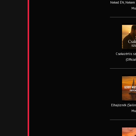
Neked ÉN, Nekem TE
Mus
Csakazértis sz
(Offici
Elhajóznék (Sailin
Mus