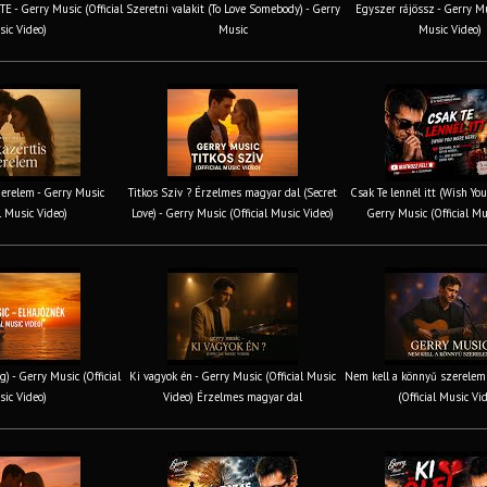
 - Gerry Music (Official
Szeretni valakit (To Love Somebody) - Gerry
Egyszer rájössz - Gerry Mus
ic Video)
Music
Music Video)
erelem - Gerry Music
Titkos Szív ? Érzelmes magyar dal (Secret
Csak Te lennél itt (Wish You
al Music Video)
Love) - Gerry Music (Official Music Video)
Gerry Music (Official Mu
g) - Gerry Music (Official
Ki vagyok én - Gerry Music (Official Music
Nem kell a könnyű szerelem 
ic Video)
Video) Érzelmes magyar dal
(Official Music Vi