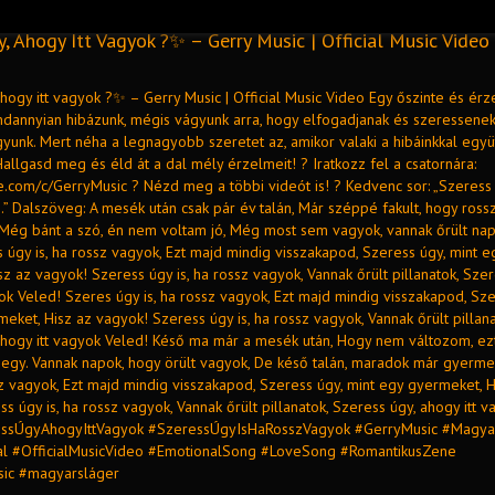
, Ahogy Itt Vagyok ?✨ – Gerry Music | Official Music Video
hogy itt vagyok ?✨ – Gerry Music | Official Music Video Egy őszinte és ér
indannyian hibázunk, mégis vágyunk arra, hogy elfogadjanak és szeressene
gyunk. Mert néha a legnagyobb szeretet az, amikor valaki a hibáinkkal egy
Hallgasd meg és éld át a dal mély érzelmeit! ? Iratkozz fel a csatornára:
e.com/c/GerryMusic ? Nézd meg a többi videót is! ? Kedvenc sor: „Szeress 
 Dalszöveg: A mesék után csak pár év talán, Már széppé fakult, hogy rossz
Még bánt a szó, én nem voltam jó, Még most sem vagyok, vannak őrült na
 úgy is, ha rossz vagyok, Ezt majd mindig visszakapod, Szeress úgy, mint e
z az vagyok! Szeress úgy is, ha rossz vagyok, Vannak őrült pillanatok, Szer
ok Veled! Szeres úgy is, ha rossz vagyok, Ezt majd mindig visszakapod, Sze
eket, Hisz az vagyok! Szeress úgy is, ha rossz vagyok, Vannak őrült pillana
ahogy itt vagyok Veled! Késő ma már a mesék után, Hogy nem változom, ez
gy. Vannak napok, hogy örült vagyok, De késő talán, maradok már gyerme
sz vagyok, Ezt majd mindig visszakapod, Szeress úgy, mint egy gyermeket, H
s úgy is, ha rossz vagyok, Vannak őrült pillanatok, Szeress úgy, ahogy itt 
essÚgyAhogyIttVagyok #SzeressÚgyIsHaRosszVagyok #GerryMusic #Magy
l #OfficialMusicVideo #EmotionalSong #LoveSong #RomantikusZene
sic #magyarsláger