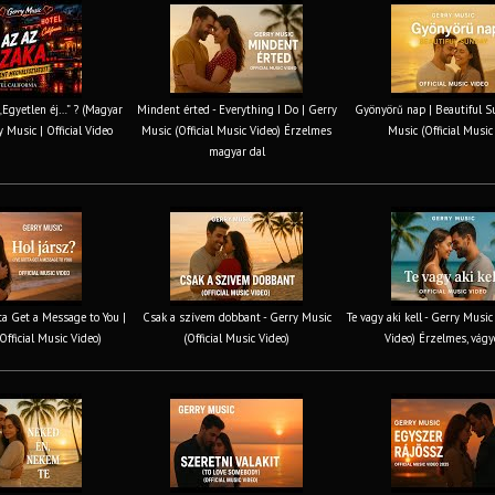
 „Egyetlen éj…” ? (Magyar
Mindent érted - Everything I Do | Gerry
Gyönyörű nap | Beautiful S
y Music | Official Video
Music (Official Music Video) Érzelmes
Music (Official Music
magyar dal
tta Get a Message to You |
Csak a szívem dobbant - Gerry Music
Te vagy aki kell - Gerry Music
Official Music Video)
(Official Music Video)
Video) Érzelmes, vágy