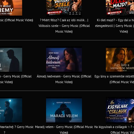
ic (Official Music Video)
? Miért félsz? Csak az idő múlik… |
Ki ölel majd? – Egy dal a h
Változás szele – Gerry Music (Official
elengedésről | Gerry Music (
Music Video)
Video)
 - Gerry Music (Official
Álmodj kedvesem - Gerry Music (Official
Egy lány a szemembe nézett
ic Video)
Music Video)
(Official Music Vi
 Heartache) ? Gerry Music
Maradj velem - Gerry Music (Official Music
Ha kigyulnak a csillagok ✨? 
?
Video)
Official Music Vi