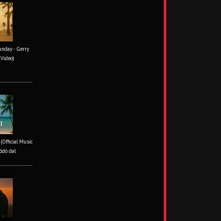
unday - Gerry
 Video)
 (Official Music
ódó dal