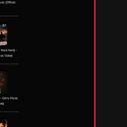
ic (Official
 Were Here) -
sic Video)
- Gerry Music
deo)