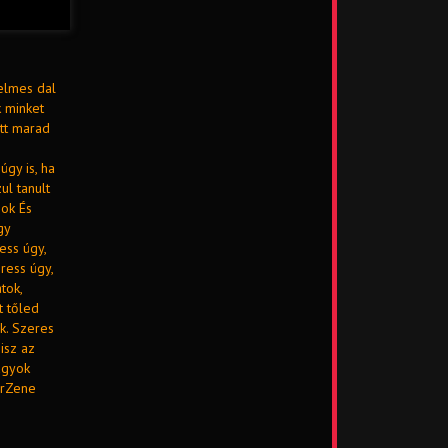
zelmes dal
k minket
ütt marad
úgy is, ha
ul tanult
pok És
gy
ess úgy,
ress úgy,
tok,
t tőled
k. Szeres
isz az
vagyok
arZene