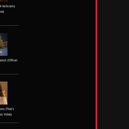
k karácsony
deo)
onyt (Official
ony (That's
sic Video)