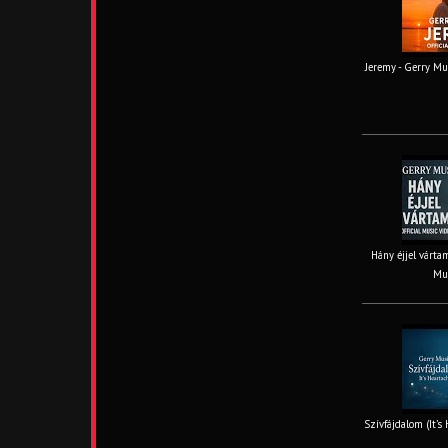
Jeremy - Gerry Mus
Hány éjjel vártam
Mus
Szívfájdalom (It’s