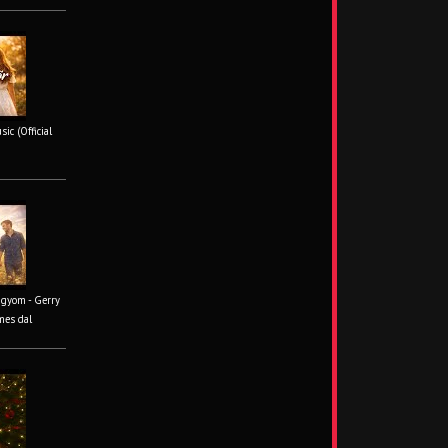
ic (Official
ágyom - Gerry
mes dal