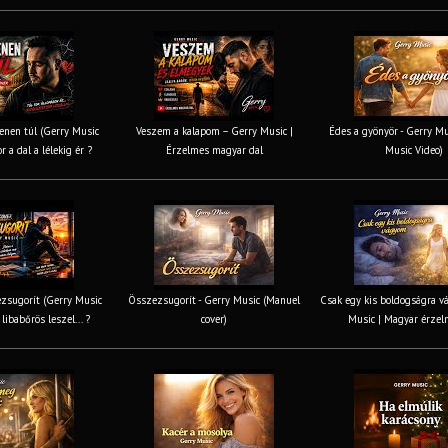
nen túl (Gerry Music
Veszem a kalapom – Gerry Music |
Édes a gyönyör - Gerry Mus
r a dal a lélekig ér ?
Érzelmes magyar dal
Music Video)
zsugorít (Gerry Music
Összezsugorít - Gerry Music (Manuel
Csak egy kis boldogságra v
 libabőrös leszel... ?
cover)
Music | Magyar érzel