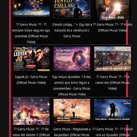
?? Gerry Music ?? - ??
„Fénylő csillag…” ⭐ Egy dal a
?? Gerry Music ?? - ?? Kisfiú
Amilyen hülye vagy, én úgy
hiányról és a reményről |
(Official Music Video)
szeretlek (Official Music
Gerry Music
Video)
Legyek jó - Gerry Music
Egy május éjszakán ? A dal,
?? Gerry Music ?? - ?? A
(Official Music Video)
amitől újra hinni fogsz a
csend éve (Official Music
szerelemben - Gerry Music
Video)
Official Music Video
?? Gerry Music ?? - ?? Ha
Gerry Music - Meghalnék a
?? Gerry Music ?? - ?? Szánd
volna két életem II (Official
karjaidban (Official Music
rám az éjszakát (Official