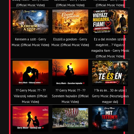
(Official Music Video)
(Official Music Video)
(Official Music Video)
Keresem a szót - Gerry
Elszáll a gondom - Gerry
Ez a dal minden szülőt
Music (Official Music Video)
Music (Official Music Video)
megérint… ? Vigyázz
magadra fiam - Gerry Music
(Official Music Video)
?? Gerry Music ?? - ??
?? Gerry Music ?? - ??
? Te és én… 30 év után |
Válaszolj nekem (Official
Szerelem hajnalán (Official
Gerry Music (Nosztalgikus
Music Video)
Music Video)
magyar dal)