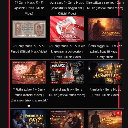
?? Gerry Music ?? - ??
Az a szép ? - Gerry Music
Kire csillog a szemed - Gerry
Ajándék (Official Music
(Romantikus magyar dal |
Music (Official Music Video)
Video)
Official Video)
?? Gerry Music ?? - ?? 50
?? Gerry Music ?? - ?? Találd
Ócska reggel ☕ – Csak az
Pengő (Official Music Video)
ki gyorsan a gondolatom
számít, hogy itt vagy… |
(Official Music Video)
Gerry Music
? Picike szívek ? – Gerry
Valahol egy lány - Gerry
Annabella - Gerry Music
Music (Official Video) |
Music (Official Music Video)
(Official Music Video)
„Százszor leírom: szeretlek”
❤️