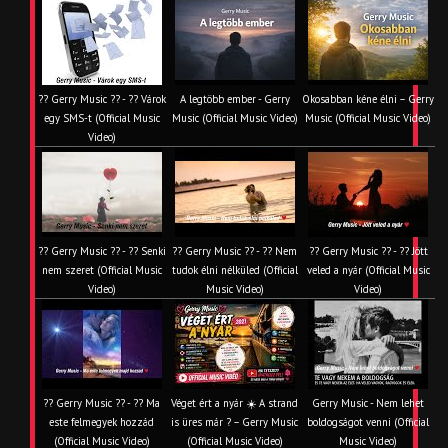
?? Gerry Music ?? - ?? Várok
A legtöbb ember - Gerry
Okosabban kéne élni – Gerry
egy SMS-t (Official Music
Music (Official Music Video)
Music (Official Music Video)
Video)
?? Gerry Music ?? - ?? Senki
?? Gerry Music ?? - ?? Nem
?? Gerry Music ?? - ?? Jött
nem szeret (Official Music
tudok élni nélküled (Official
veled a nyár (Official Music
Video)
Music Video)
Video)
?? Gerry Music ?? - ?? Ma
Véget ért a nyár ☀️ A strand
Gerry Music - Nem lehet
este felmegyek hozzád
is üres már ? – Gerry Music
boldogságot venni (Official
(Official Music Video)
(Official Music Video)
Music Video)