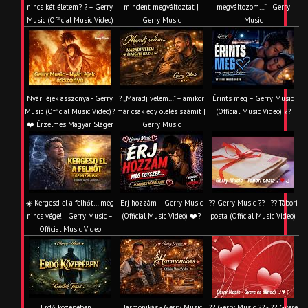
nincs két életem? ? – Gerry
mindent megváltoztat |
megváltozom…” | Gerry
Music (Official Music Video)
Gerry Music
Music
Nyári éjek asszonya - Gerry
? „Maradj velem…” – amikor
Érints meg – Gerry Music
Music (Official Music Video)?
már csak egy ölelés számít |
(Official Music Video) ??
❤️ Érzelmes Magyar Sláger
Gerry Music
☀️ Kergesd el a felhőt… még
Érj hozzám – Gerry Music
?? Gerry Music ?? - ?? Tábori
nincs vége! | Gerry Music –
(Official Music Video) ❤️?
posta (Official Music Video)
Official Music Video
Erdő közepében ...
Harmonikás - Gerry Music
?? Gerry Music ?? - ?? Gyere