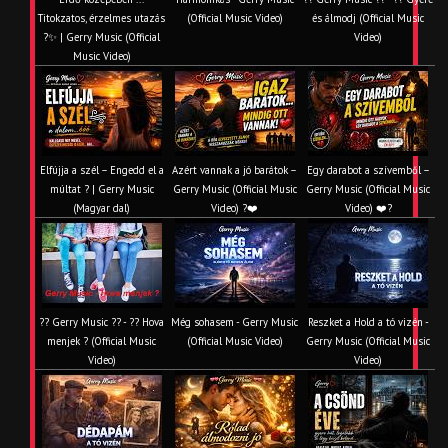
Titokzatos, érzelmes utazás
(Official Music Video)
és álmodj (Official Music
?✨ | Gerry Music (Official
Video)
Music Video)
Elfújja a szél – Engedd el a
Azért vannak a jó barátok –
Egy darabot a szívemből –
múltat ? | Gerry Music
Gerry Music (Official Music
Gerry Music (Official Music
(Magyar dal)
Video) ?❤️
Video) ❤️?
?? Gerry Music ?? - ?? Hova
Még sohasem - Gerry Music
Reszket a Hold a tó vizén -
menjek ? (Official Music
(Official Music Video)
Gerry Music (Official Music
Video)
Video)