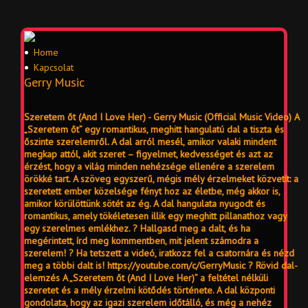
Home
Kapcsolat
Gerry Music
Szeretem őt (And I Love Her) - Gerry Music (Official Music Video) A
„Szeretem őt” egy romantikus, meghitt hangulatú dal a tiszta és
őszinte szerelemről. A dal arról mesél, amikor valaki mindent
megkap attól, akit szeret – figyelmet, kedvességet és azt az
érzést, hogy a világ minden nehézsége ellenére a szerelem
örökké tart. A szöveg egyszerű, mégis mély érzelmeket közvetít: a
szeretett ember közelsége fényt hoz az életbe, még akkor is,
amikor körülöttünk sötét az ég. A dal hangulata nyugodt és
romantikus, amely tökéletesen illik egy meghitt pillanathoz vagy
egy szerelmes emlékhez. ? Hallgasd meg a dalt, és ha
megérintett, írd meg kommentben, mit jelent számodra a
szerelem! ? Ha tetszett a videó, iratkozz fel a csatornára és nézd
meg a többi dalt is! https://youtube.com/c/GerryMusic ? Rövid dal-
elemzés A „Szeretem őt (And I Love Her)” a feltétel nélküli
szeretet és a mély érzelmi kötődés története. A dal központi
gondolata, hogy az igazi szerelem időtálló, és még a nehéz