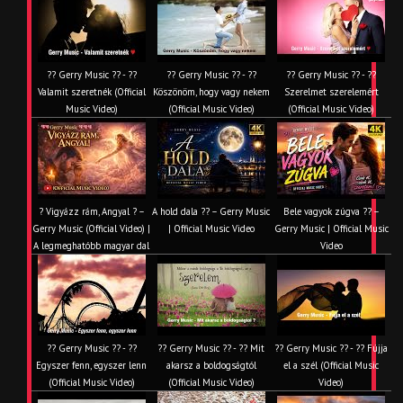
?? Gerry Music ?? - ??
?? Gerry Music ?? - ??
?? Gerry Music ?? - ??
Valamit szeretnék (Official
Köszönöm, hogy vagy nekem
Szerelmet szerelemért
Music Video)
(Official Music Video)
(Official Music Video)
? Vigyázz rám, Angyal ? –
A hold dala ?? – Gerry Music
Bele vagyok zúgva ?? –
Gerry Music (Official Video) |
| Official Music Video
Gerry Music | Official Music
A legmeghatóbb magyar dal
Video
?? Gerry Music ?? - ??
?? Gerry Music ?? - ?? Mit
?? Gerry Music ?? - ?? Fújja
Egyszer fenn, egyszer lenn
akarsz a boldogságtól
el a szél (Official Music
(Official Music Video)
(Official Music Video)
Video)