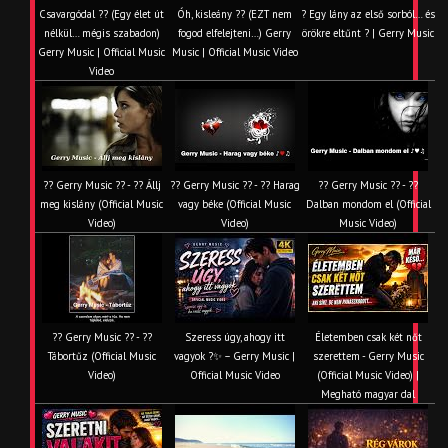
Csavargódal ?? (Egy élet út
Óh, kisleány ?? (EZT nem
? Egy lány az első sorból… és
nélkül… mégis szabadon)
fogod elfelejteni…) Gerry
örökre eltűnt ? | Gerry Music
Gerry Music | Official Music
Music | Official Music Video
Video
?? Gerry Music ?? - ?? Állj
?? Gerry Music ?? - ?? Harag
?? Gerry Music ?? - ??
meg kislány (Official Music
vagy béke (Official Music
Dalban mondom el (Official
Video)
Video)
Music Video)
?? Gerry Music ?? - ??
Szeress úgy, ahogy itt
Életemben csak két nőt
Tábortűz (Official Music
vagyok ?✨ – Gerry Music |
szerettem - Gerry Music
Video)
Official Music Video
(Official Music Video) |
Megható magyar dal