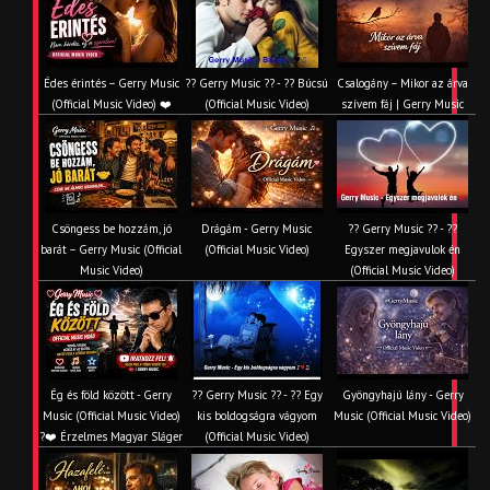
Édes érintés – Gerry Music
?? Gerry Music ?? - ?? Búcsú
Csalogány – Mikor az árva
(Official Music Video) ❤️
(Official Music Video)
szívem fáj | Gerry Music
Csöngess be hozzám, jó
Drágám - Gerry Music
?? Gerry Music ?? - ??
barát – Gerry Music (Official
(Official Music Video)
Egyszer megjavulok én
Music Video)
(Official Music Video)
Ég és föld között - Gerry
?? Gerry Music ?? - ?? Egy
Gyöngyhajú lány - Gerry
Music (Official Music Video)
kis boldogságra vágyom
Music (Official Music Video)
?❤️ Érzelmes Magyar Sláger
(Official Music Video)