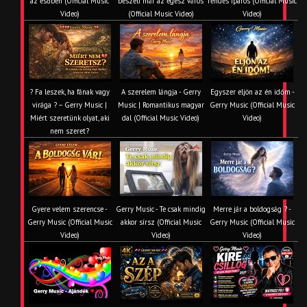
az esőben (Official Music
beszéli már az egész város
rendes iparos (Official Music
Video)
(Official Music Video)
Video)
? Fa leszek, ha fának vagy
A szerelem lángja - Gerry
Egyszer eljön az én időm -
virága ? – Gerry Music |
Music | Romantikus magyar
Gerry Music (Official Music
Miért szeretünk olyat, aki
dal (Official Music Video)
Video)
nem szeret?
Gyere velem szerencse -
Gerry Music - Te csak mindig
Merre jár a boldogság ? -
Gerry Music (Official Music
akkor sírsz (Official Music
Gerry Music (Official Music
Video)
Video)
Video)