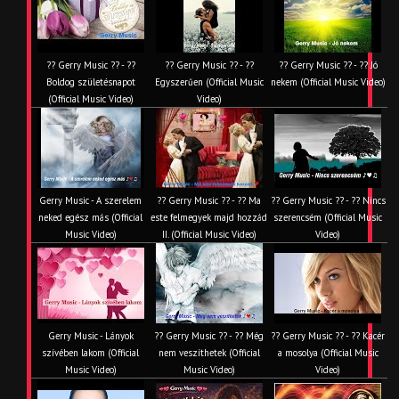
?? Gerry Music ?? - ??
?? Gerry Music ?? - ??
?? Gerry Music ?? - ?? Jó
Boldog születésnapot
Egyszerűen (Official Music
nekem (Official Music Video)
(Official Music Video)
Video)
Gerry Music - A szerelem
?? Gerry Music ?? - ?? Ma
?? Gerry Music ?? - ?? Nincs
neked egész más (Official
este felmegyek majd hozzád
szerencsém (Official Music
Music Video)
II. (Official Music Video)
Video)
Gerry Music - Lányok
?? Gerry Music ?? - ?? Még
?? Gerry Music ?? - ?? Kacér
szívében lakom (Official
nem veszíthetek (Official
a mosolya (Official Music
Music Video)
Music Video)
Video)