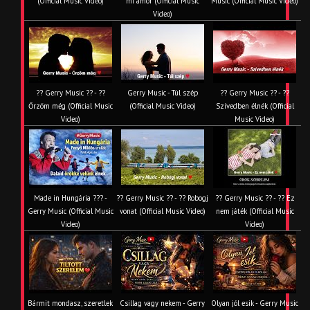
(Official Music Video)
mi amor (Official Music
Music (Official Music Video)
Video)
?? Gerry Music ?? - ??
Gerry Music - Túl szép
?? Gerry Music ?? - ??
Őrzöm még (Official Music
(Official Music Video)
Szívedben élnék (Official
Video)
Music Video)
Made in Hungária ??? -
?? Gerry Music ?? - ?? Robogj
?? Gerry Music ?? - ?? Ez
Gerry Music (Official Music
vonat (Official Music Video)
nem játék (Official Music
Video)
Video)
Bármit mondasz, szeretlek
Csillag vagy nekem - Gerry
Olyan jól esik - Gerry Music