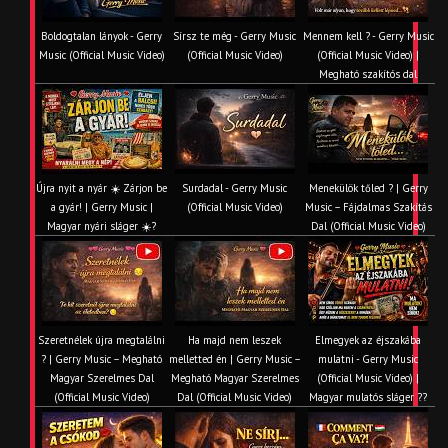
Boldogtalan lányok - Gerry
Sírsz te még - Gerry Music
Mennem kell ? - Gerry Music
Music (Official Music Video)
(Official Music Video)
(Official Music Video) |
Megható szakítós dal
Újra nyit a nyár ☀️ Zárjon be
Surdadal - Gerry Music
Menekülök tőled ? | Gerry
a gyár! | Gerry Music |
(Official Music Video)
Music – Fájdalmas Szakítás
Magyar nyári sláger ☀️?
Dal (Official Music Video)
Szeretnélek újra megtalálni
Ha majd nem leszek
Elmegyek az éjszakába
? | Gerry Music – Megható
melletted én | Gerry Music –
mulatni - Gerry Music
Magyar Szerelmes Dal
Megható Magyar Szerelmes
(Official Music Video) |
(Official Music Video)
Dal (Official Music Video)
Magyar mulatós sláger ??