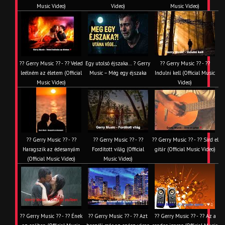
Music Video)
Video)
Music Video)
?? Gerry Music ?? - ?? Veled
Egy utolsó éjszaka… ? Gerry
?? Gerry Music ?? - ??
leélném az életem (Official
Music – Még egy éjszaka
Indulni kell (Official Music
Music Video)
Video)
?? Gerry Music ?? - ??
?? Gerry Music ?? - ??
?? Gerry Music ?? - ?? Sírd el
Haragszik az édesanyám
Fordított világ (Official
gitár (Official Music Video)
(Official Music Video)
Music Video)
?? Gerry Music ?? - ?? Ének
?? Gerry Music ?? - ?? Azt
?? Gerry Music ?? - ?? Az a