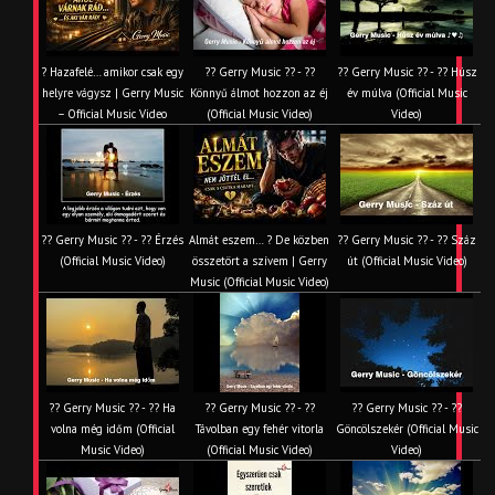
? Hazafelé… amikor csak egy
?? Gerry Music ?? - ??
?? Gerry Music ?? - ?? Húsz
helyre vágysz | Gerry Music
Könnyű álmot hozzon az éj
év múlva (Official Music
– Official Music Video
(Official Music Video)
Video)
?? Gerry Music ?? - ?? Érzés
Almát eszem… ? De közben
?? Gerry Music ?? - ?? Száz
(Official Music Video)
összetört a szívem | Gerry
út (Official Music Video)
Music (Official Music Video)
?? Gerry Music ?? - ?? Ha
?? Gerry Music ?? - ??
?? Gerry Music ?? - ??
volna még időm (Official
Távolban egy fehér vitorla
Göncölszekér (Official Music
Music Video)
(Official Music Video)
Video)