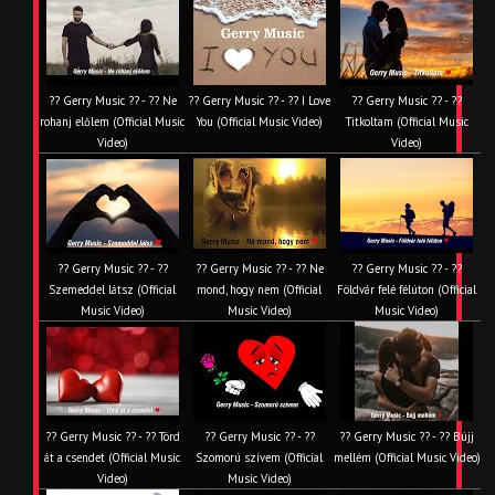
?? Gerry Music ?? - ?? Ne
?? Gerry Music ?? - ?? I Love
?? Gerry Music ?? - ??
rohanj előlem (Official Music
You (Official Music Video)
Titkoltam (Official Music
Video)
Video)
?? Gerry Music ?? - ??
?? Gerry Music ?? - ?? Ne
?? Gerry Music ?? - ??
Szemeddel látsz (Official
mond, hogy nem (Official
Földvár felé félúton (Official
Music Video)
Music Video)
Music Video)
?? Gerry Music ?? - ?? Törd
?? Gerry Music ?? - ??
?? Gerry Music ?? - ?? Bújj
át a csendet (Official Music
Szomorú szívem (Official
mellém (Official Music Video)
Video)
Music Video)