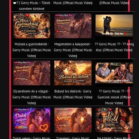
❤️‍? | Gerry Music – Tiltott
Music (Official Music Video)
(Official Music Video)
szerelem történet
Múlnak a gyermekévek -
Megemelem a kalapomat -
?? Gerry Music ?? - ?? Amíg
Gerry Music (Official Music
Gerry Music (Official Music
élsz (Official Music Video)
Video)
Video)
Elcserélném én a világot -
Bolond kis életünk - Gerry
?? Gerry Music ?? - ??
Gerry Music (Official Music
Music (Official Music Video)
Gyerünk srácok (Official
Video)
Music Video)
Dalolj velem - Gerry Music
Szerelem - Gerry Music
Ne titkold - Gerry Music