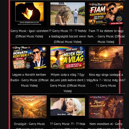
Gerry Music - Igazi szerelem
?? Gerry Music ?? - ?? Nehéz
Fiam ?‍? Az életem te vagy
(Official Music Video)
a boldogságtól búcsút venni
fiam... - Gerry Music (Official
(Official Music Video)
Music Video)
Legyen a Horváth kertben
Milyen szép a világ ? Egy
Köss egy sárga szalagot a
Budán - Gerry Music (Official
dal, ami jobb kedvre derít |
tölgyfára ?️ – Vársz még rám?
Music Video)
Gerry Music (Official Music
? | Gerry Music
Video)
Országút - Gerry Music
?? Gerry Music ?? - ?? Hola
Nem mondtam el - Gerry