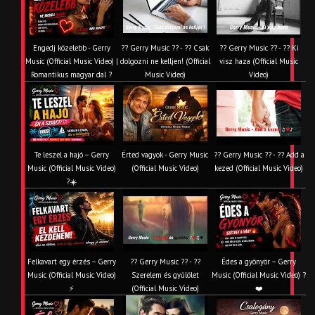
Engedj közelebb - Gerry
?? Gerry Music ?? - ?? Csak
?? Gerry Music ?? - ?? Ki
Music (Official Music Video) |
dolgozni ne kelljen! (Official
visz haza (Official Music
Romantikus magyar dal ?
Music Video)
Video)
Te leszel a hajó – Gerry
Érted vagyok - Gerry Music
?? Gerry Music ?? - ?? Add a
Music (Official Music Video)
(Official Music Video)
kezed (Official Music Video)
?☀️
Felkavart egy érzés – Gerry
?? Gerry Music ?? - ??
Édes a gyönyör – Gerry
Music (Official Music Video)
Szerelem és gyűlölet
Music (Official Music Video) ?
⚡
(Official Music Video)
❤️