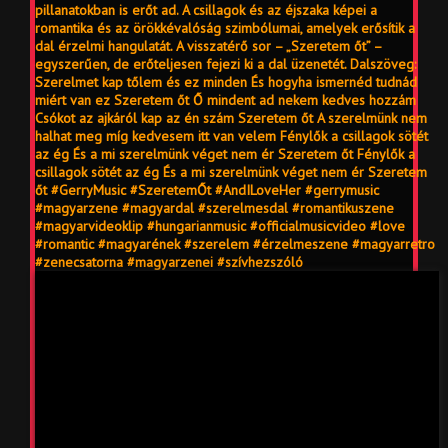
pillanatokban is erőt ad. A csillagok és az éjszaka képei a
romantika és az örökkévalóság szimbólumai, amelyek erősítik a
dal érzelmi hangulatát. A visszatérő sor – „Szeretem őt” –
egyszerűen, de erőteljesen fejezi ki a dal üzenetét. Dalszöveg:
Szerelmet kap tőlem és ez minden És hogyha ismernéd tudnád
miért van ez Szeretem őt Ő mindent ad nekem kedves hozzám
Csókot az ajkáról kap az én szám Szeretem őt A szerelmünk nem
halhat meg míg kedvesem itt van velem Fénylők a csillagok sötét
az ég És a mi szerelmünk véget nem ér Szeretem őt Fénylők a
csillagok sötét az ég És a mi szerelmünk véget nem ér Szeretem
őt #GerryMusic #SzeretemŐt #AndILoveHer #gerrymusic
#magyarzene #magyardal #szerelmesdal #romantikuszene
#magyarvideoklip #hungarianmusic #officialmusicvideo #love
#romantic #magyarének #szerelem #érzelmeszene #magyarretro
#zenecsatorna #magyarzenei #szívhezszóló