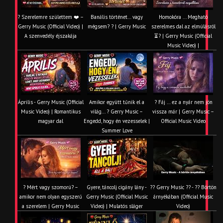
? Szerelemre születtem ❤️ –
Banális történet… vagy
Homokóra ... Megható
Gerry Music (Official Video) |
mégsem? ? | Gerry Music
szerelmes dal az elmúlásról
A szenvedély éjszakája
⏳? | Gerry Music (Official
Music Video) |
Április - Gerry Music (Official
Amikor együtt tűnik el a
? Fáj … ez a nyár nem jön
Music Video) | Romantikus
világ... ? Gerry Music –
vissza már | Gerry Music –
magyar dal
Engedd, hogy én vezesselek |
Official Music Video
Summer Love
? Mért vagy szomorú? –
Gyere, táncolj cigány lány -
?? Gerry Music ?? - ?? Börtön
amikor nem olyan egyszerű
Gerry Music (Official Music
árnyékában (Official Music
a szerelem | Gerry Music
Video) | Mulatós sláger
Video)