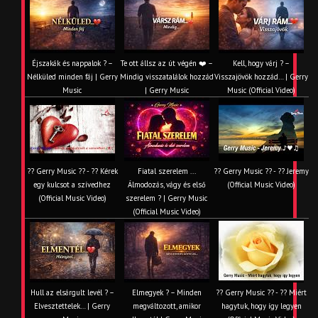
Éjszakák és nappalok ? –
Te ott állsz az út végén ❤️ –
Kell, hogy várj ? –
Nélküled minden fáj | Gerry
Mindig visszatalálok hozzád
Visszajövök hozzád… | Gerry
Music
| Gerry Music
Music (Official Video)
?? Gerry Music ?? - ?? Kérek
Fiatal szerelem ...
?? Gerry Music ?? - ?? Jeremy
egy kulcsot a szívedhez
Álmodozás, vágy és első
(Official Music Video)
(Official Music Video)
szerelem ? | Gerry Music
(Official Music Video)
Hull az elsárgult levél ? –
Elmegyek ? – Minden
?? Gerry Music ?? - ?? Miért
Elvesztettelek… | Gerry
megváltozott, amikor
hagytuk, hogy így legyen