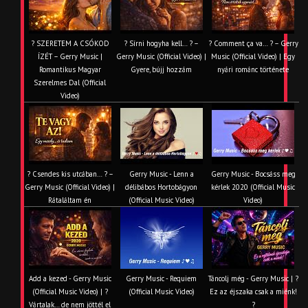
? SZERETEM A CSÓKOD
? Sírni hogyha kell… ? –
? Comment ça va… ? – Gerry
ÍZÉT – Gerry Music |
Gerry Music (Official Video) |
Music (Official Video) | Egy
Romantikus Magyar
Gyere, bújj hozzám
nyári románc története
Szerelmes Dal (Official
Video)
? Csendes kis utcában… ? –
Gerry Music - Lenn a
Gerry Music - Bocsáss meg
Gerry Music (Official Video) |
délibábos Hortobágyon
kérlek 2020 (Official Music
Rátaláltam én
(Official Music Video)
Video)
Add a kezed - Gerry Music
Gerry Music - Requiem
Táncolj még - Gerry Music | ?
(Official Music Video) | ?
(Official Music Video)
Ez az éjszaka csak a miénk!
Vártalak… de nem jöttél el
?