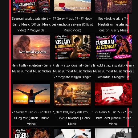
Szeretni valakit valamiért –
?? Gerry Music ?? - ?? Nagy
Rég várok valakire ? –
Gerry Music (Official Music
baj van, hol a szívem (Official
Megtalálom valaha az
Video) ? Magyar dal
Music Video)
igazit? | Gerry Music
Nem tudlak elfeledni - Gerry
Kislány a zongoránál - Gerry
Táncold át az éjszakát - Gerry
Music (Official Music Video)
Music (Official Music Video)
Music (Official Music Video) |
?? Megható magyar sláger
Romantikus Magyar Dal
?? Gerry Music ?? - ?? Nézz
? „Nem kell, hogy válaszolj…”
?? Gerry Music ?? - ?? Egy
az ég felé (Official Music
– Levél a távolból | Gerry
buta levél (Official Music
Video)
Music
Video)