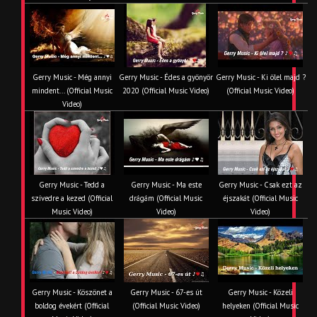
Gerry Music - Még annyi
Gerry Music - Édes a gyönyör
Gerry Music - Ki ölel majd ?
mindent... (Official Music
2020 (Official Music Video)
(Official Music Video)
Video)
Gerry Music - Tedd a
Gerry Music - Ma este
Gerry Music - Csak ezt az
szívedre a kezed (Official
drágám (Official Music
éjszakát (Official Music
Music Video)
Video)
Video)
Gerry Music - Köszönet a
Gerry Music - 67-es út
Gerry Music - Közeli
boldog évekért (Official
(Official Music Video)
helyeken (Official Music