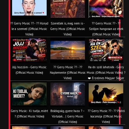
?? Gerry Music ?? - ?? Húnyd
Szeretlek is, meg nem is -
?? Gerry Music ?? - ??
le a szemed (Official Music
Gerry Musc (Official Music
Szóljon hangosan az ének
Video)
Video)
(Official Music Video)
Jöjj hozzám - Gerry Music
?? Gerry Music ?? - ??
Ha én szél lehetnék - Gerry
(Official Music Video)
Naplemente (Official Music
Music (Official Music Video) ?️
Video)
❤️ Érzelmes Magyar Sláger
Gerry Music - Ki tudja, miért
Boldogság, gyere haza ? –
?? Gerry Music ?? - ?? Pedró
? (Official Music Video)
Vártalak… | Gerry Music
kocsmája (Official Music
(Official Video)
Video)