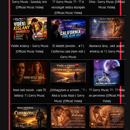
Gerry Music - Gondolj rám
?? Gerry Music ?? - ?? A
Ohio - Gerry Music (Official
(Official Music Video)
városliget kellős közepén
Music Video)
(Official Music Video)
Vidéki kislány – Gerry Music
El kellett jönnöm… ✈️? |
Álomarcú lány… akit sosem
(Official Music Video)
California csak álom volt |
érhetsz el ? | Gerry Music
Gerry Music
Nem kell másik… csak TE
„Otthagytam a szívem…” ? –
?? Gerry Music ?? - ?? Nika
kellesz ? | Gerry Music
Ahol a lusta folyó | Gerry
se perimeno (Official Music
Music (Official Video)
Video)