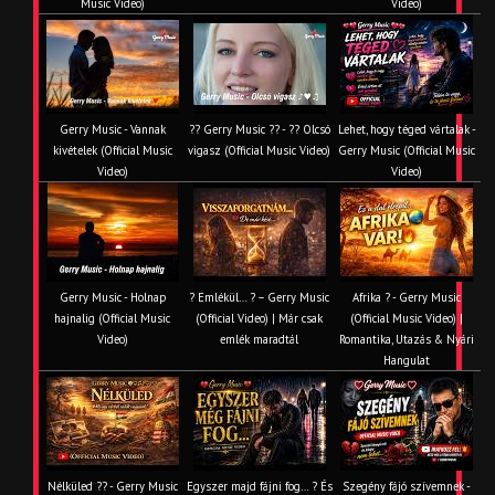
Music Video)
Video)
Gerry Music - Vannak
?? Gerry Music ?? - ?? Olcsó
Lehet, hogy téged vártalak -
kivételek (Official Music
vigasz (Official Music Video)
Gerry Music (Official Music
Video)
Video)
Gerry Music - Holnap
? Emlékül… ? – Gerry Music
Afrika ? - Gerry Music
hajnalig (Official Music
(Official Video) | Már csak
(Official Music Video) |
Video)
emlék maradtál
Romantika, Utazás & Nyári
Hangulat
Nélküled ?? - Gerry Music
Egyszer majd fájni fog… ? És
Szegény fájó szívemnek -