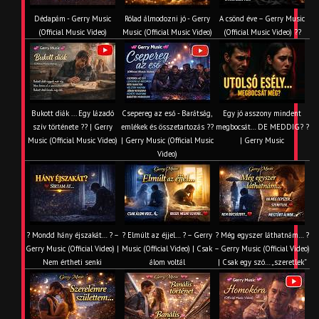
Dédapám - Gerry Music
Rólad álmodozni jó - Gerry
A csönd éve – Gerry Music
(Official Music Video)
Music (Official Music Video)
(Official Music Video) ??
Bukott diák ... Egy lázadó
Csepereg az eső - Barátság,
Egy jó asszony mindent
szív története ?? | Gerry
emlékek és összetartozás ?️?
megbocsát… DE MEDDIG? ?
Music (Official Music Video)
| Gerry Music (Official Music
| Gerry Music
Video)
? Mondd hány éjszakát… ? –
? Elmúlt az éjjel… ? – Gerry
? Még egyszer láthatnám… ?
Gerry Music (Official Video) |
Music (Official Video) | Csak
– Gerry Music (Official Video)
Nem értheti senki
álom voltál
| Csak egy szó… „szeretlek”