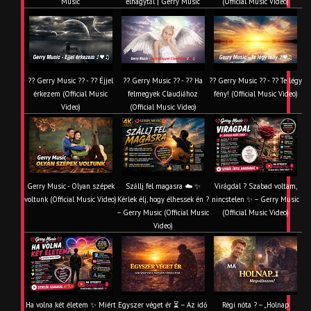
Music
elhagytál | Gerry Music
(Official Music Video)
?? Gerry Music ?? - ?? Éjjel
?? Gerry Music ?? - ?? Ha
?? Gerry Music ?? - ?? Te légy
érkezem (Official Music
felmegyek Claudiához
fény! (Official Music Video)
Video)
(Official Music Video)
Gerry Music - Olyan szépek
Szállj fel magasra ☁️ ✨
Virágdal ? Szabad voltam,
voltunk (Official Music Video)
Kérlek élj, hogy élhessek én ?
nincstelen ✨ – Gerry Music
– Gerry Music (Official Music
(Official Music Video)
Video)
Ha volna két életem ✨ Miért
Egyszer véget ér ⏳ – Az idő
Régi nóta ? – „Holnap