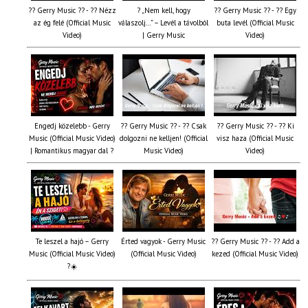
?? Gerry Music ?? - ?? Nézz
? „Nem kell, hogy
?? Gerry Music ?? - ?? Egy
az ég felé (Official Music
válaszolj…” – Levél a távolból
buta levél (Official Music
Video)
| Gerry Music
Video)
Engedj közelebb - Gerry
?? Gerry Music ?? - ?? Csak
?? Gerry Music ?? - ?? Ki
Music (Official Music Video)
dolgozni ne kelljen! (Official
visz haza (Official Music
| Romantikus magyar dal ?
Music Video)
Video)
Te leszel a hajó – Gerry
Érted vagyok - Gerry Music
?? Gerry Music ?? - ?? Add a
Music (Official Music Video)
(Official Music Video)
kezed (Official Music Video)
?☀️