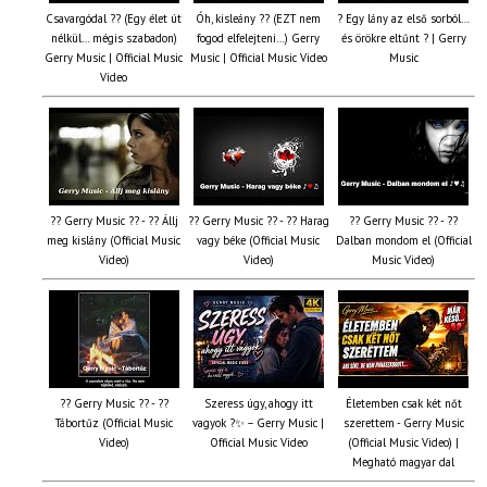
Csavargódal ?? (Egy élet út
Óh, kisleány ?? (EZT nem
? Egy lány az első sorból…
nélkül… mégis szabadon)
fogod elfelejteni…) Gerry
és örökre eltűnt ? | Gerry
Gerry Music | Official Music
Music | Official Music Video
Music
Video
?? Gerry Music ?? - ?? Állj
?? Gerry Music ?? - ?? Harag
?? Gerry Music ?? - ??
meg kislány (Official Music
vagy béke (Official Music
Dalban mondom el (Official
Video)
Video)
Music Video)
?? Gerry Music ?? - ??
Szeress úgy, ahogy itt
Életemben csak két nőt
Tábortűz (Official Music
vagyok ?✨ – Gerry Music |
szerettem - Gerry Music
Video)
Official Music Video
(Official Music Video) |
Megható magyar dal