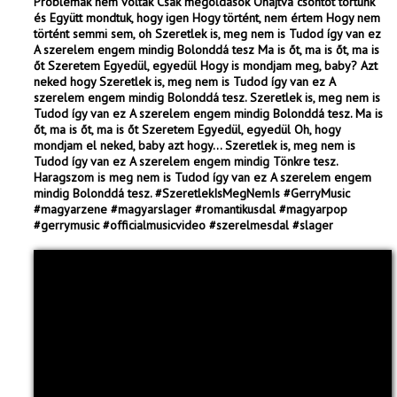
Problémák nem voltak Csak megoldások Óhajtva csontot törtünk
és Együtt mondtuk, hogy igen Hogy történt, nem értem Hogy nem
történt semmi sem, oh Szeretlek is, meg nem is Tudod így van ez
A szerelem engem mindig Bolonddá tesz Ma is őt, ma is őt, ma is
őt Szeretem Egyedül, egyedül Hogy is mondjam meg, baby? Azt
neked hogy Szeretlek is, meg nem is Tudod így van ez A
szerelem engem mindig Bolonddá tesz. Szeretlek is, meg nem is
Tudod így van ez A szerelem engem mindig Bolonddá tesz. Ma is
őt, ma is őt, ma is őt Szeretem Egyedül, egyedül Oh, hogy
mondjam el neked, baby azt hogy... Szeretlek is, meg nem is
Tudod így van ez A szerelem engem mindig Tönkre tesz.
Haragszom is meg nem is Tudod így van ez A szerelem engem
mindig Bolonddá tesz. #SzeretlekIsMegNemIs #GerryMusic
#magyarzene #magyarslager #romantikusdal #magyarpop
#gerrymusic #officialmusicvideo #szerelmesdal #slager