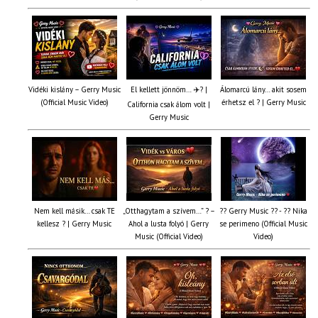
Vidéki kislány – Gerry Music
El kellett jönnöm… ✈️? |
Álomarcú lány… akit sosem
(Official Music Video)
érhetsz el ? | Gerry Music
California csak álom volt |
Gerry Music
Nem kell másik… csak TE
„Otthagytam a szívem…” ? –
?? Gerry Music ?? - ?? Nika
kellesz ? | Gerry Music
Ahol a lusta folyó | Gerry
se perimeno (Official Music
Music (Official Video)
Video)