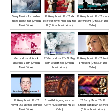
Gerry Music - A szerelem
?? Gerry Music ?? - ?? Ma
?? Gerry Music ?? - ?? Nincs
neked egész más (Official
este felmegyek majd hozzád
szerencsém (Official Music
Music Video)
II. (Official Music Video)
Video)
Gerry Music - Lányok
?? Gerry Music ?? - ?? Még
?? Gerry Music ?? - ?? Kacér
szívében lakom (Official
nem veszíthetek (Official
a mosolya (Official Music
Music Video)
Music Video)
Video)
?? Gerry Music ?? - ??
Szeretlek is, meg nem is -
?? Gerry Music ?? - ??
Húnyd le a szemed (Official
Gerry Musc (Official Music
Szóljon hangosan az ének
Music Video)
Video)
(Official Music Video)