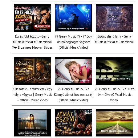
Ég és föld között - Gerry
?? Gerry Music ?? - ?? Egy
Gyöngyhajú lány - Gerry
Music (Official Music Video)
kis boldogságra vágyom
Music (Official Music Video)
?❤️ Érzelmes Magyar Sláger
(Official Music Video)
? Hazafelé… amikor csak egy
?? Gerry Music ?? - ??
?? Gerry Music ?? - ?? Húsz
helyre vágysz | Gerry Music
Könnyű álmot hozzon az éj
év múlva (Official Music
– Official Music Video
(Official Music Video)
Video)