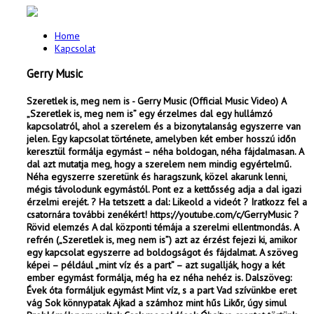
Home
Kapcsolat
Gerry Music
Szeretlek is, meg nem is - Gerry Music (Official Music Video) A
„Szeretlek is, meg nem is” egy érzelmes dal egy hullámzó
kapcsolatról, ahol a szerelem és a bizonytalanság egyszerre van
jelen. Egy kapcsolat története, amelyben két ember hosszú időn
keresztül formálja egymást – néha boldogan, néha fájdalmasan. A
dal azt mutatja meg, hogy a szerelem nem mindig egyértelmű.
Néha egyszerre szeretünk és haragszunk, közel akarunk lenni,
mégis távolodunk egymástól. Pont ez a kettősség adja a dal igazi
érzelmi erejét. ? Ha tetszett a dal: Likeold a videót ? Iratkozz fel a
csatornára további zenékért! https://youtube.com/c/GerryMusic ?
Rövid elemzés A dal központi témája a szerelmi ellentmondás. A
refrén („Szeretlek is, meg nem is”) azt az érzést fejezi ki, amikor
egy kapcsolat egyszerre ad boldogságot és fájdalmat. A szöveg
képei – például „mint víz és a part” – azt sugallják, hogy a két
ember egymást formálja, még ha ez néha nehéz is. Dalszöveg:
Évek óta formáljuk egymást Mint víz, s a part Vad szívünkbe eret
vág Sok könnypatak Ajkad a számhoz mint hűs Likőr, úgy simul