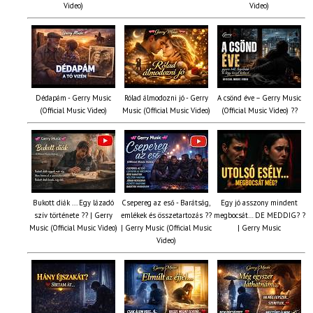
Video)
Video)
Dédapám - Gerry Music
Rólad álmodozni jó - Gerry
A csönd éve – Gerry Music
(Official Music Video)
Music (Official Music Video)
(Official Music Video) ??
Bukott diák ... Egy lázadó
Csepereg az eső - Barátság,
Egy jó asszony mindent
szív története ?? | Gerry
emlékek és összetartozás ?️?
megbocsát… DE MEDDIG? ?
Music (Official Music Video)
| Gerry Music (Official Music
| Gerry Music
Video)