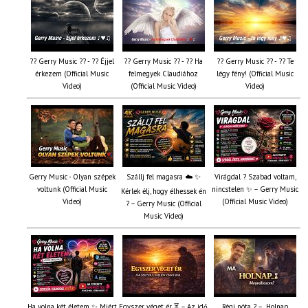
?? Gerry Music ?? - ?? Éjjel
?? Gerry Music ?? - ?? Ha
?? Gerry Music ?? - ?? Te
érkezem (Official Music
felmegyek Claudiához
légy fény! (Official Music
Video)
(Official Music Video)
Video)
Gerry Music - Olyan szépek
Szállj fel magasra ☁️ ✨
Virágdal ? Szabad voltam,
voltunk (Official Music
nincstelen ✨ – Gerry Music
Kérlek élj, hogy élhessek én
Video)
(Official Music Video)
? – Gerry Music (Official
Music Video)
Ha volna két életem ✨ Miért
Egyszer véget ér ⏳ – Az idő
Régi nóta ? – „Holnap