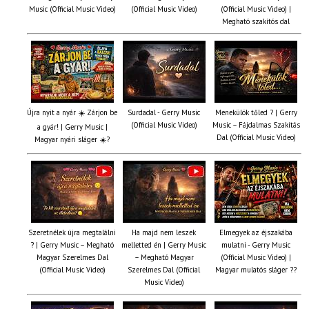
Music (Official Music Video)
(Official Music Video)
(Official Music Video) |
Megható szakítós dal
Újra nyit a nyár ☀️ Zárjon be
Surdadal - Gerry Music
Menekülök tőled ? | Gerry
(Official Music Video)
Music – Fájdalmas Szakítás
a gyár! | Gerry Music |
Dal (Official Music Video)
Magyar nyári sláger ☀️?
Szeretnélek újra megtalálni
Ha majd nem leszek
Elmegyek az éjszakába
? | Gerry Music – Megható
melletted én | Gerry Music
mulatni - Gerry Music
Magyar Szerelmes Dal
– Megható Magyar
(Official Music Video) |
(Official Music Video)
Szerelmes Dal (Official
Magyar mulatós sláger ??
Music Video)