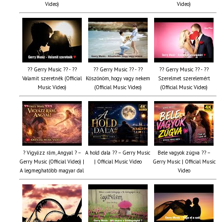
Video)
Video)
?? Gerry Music ?? - ??
?? Gerry Music ?? - ??
?? Gerry Music ?? - ??
Valamit szeretnék (Official
Köszönöm, hogy vagy nekem
Szerelmet szerelemért
Music Video)
(Official Music Video)
(Official Music Video)
? Vigyázz rám, Angyal ? –
A hold dala ?? – Gerry Music
Bele vagyok zúgva ?? –
Gerry Music (Official Video) |
| Official Music Video
Gerry Music | Official Music
A legmeghatóbb magyar dal
Video