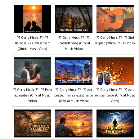
?? Gerry Music ?? - ??
?? Gerry Music ?? - ??
?? Gerry Music ?? - ?? Sírd
Haragszik az édesanyám
Fordított világ (Official
el gitár (Official Music Video)
(Official Music Video)
Music Video)
?? Gerry Music ?? - ?? Ének
?? Gerry Music ?? - ?? Azt
?? Gerry Music ?? - ?? Az a
az esőben (Official Music
beszéli már az egész város
rendes iparos (Official Music
Video)
(Official Music Video)
Video)