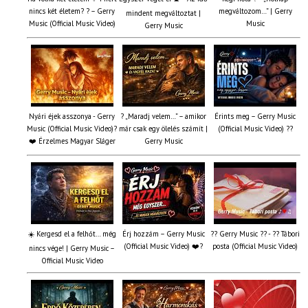
nincs két életem? ? – Gerry
megváltozom…” | Gerry
mindent megváltoztat |
Music (Official Music Video)
Music
Gerry Music
Nyári éjek asszonya - Gerry
? „Maradj velem…” – amikor
Érints meg – Gerry Music
Music (Official Music Video)?
már csak egy ölelés számít |
(Official Music Video) ??
❤️ Érzelmes Magyar Sláger
Gerry Music
☀️ Kergesd el a felhőt… még
Érj hozzám – Gerry Music
?? Gerry Music ?? - ?? Tábori
(Official Music Video) ❤️?
posta (Official Music Video)
nincs vége! | Gerry Music –
Official Music Video