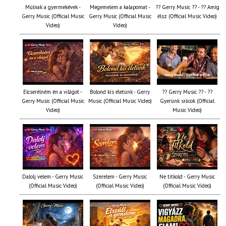
Múlnak a gyermekévek -
Megemelem a kalapomat -
?? Gerry Music ?? - ?? Amíg
Gerry Music (Official Music
Gerry Music (Official Music
élsz (Official Music Video)
Video)
Video)
Elcserélném én a világot -
Bolond kis életünk - Gerry
?? Gerry Music ?? - ??
Gerry Music (Official Music
Music (Official Music Video)
Gyerünk srácok (Official
Video)
Music Video)
Dalolj velem - Gerry Music
Szerelem - Gerry Music
Ne titkold - Gerry Music
(Official Music Video)
(Official Music Video)
(Official Music Video)