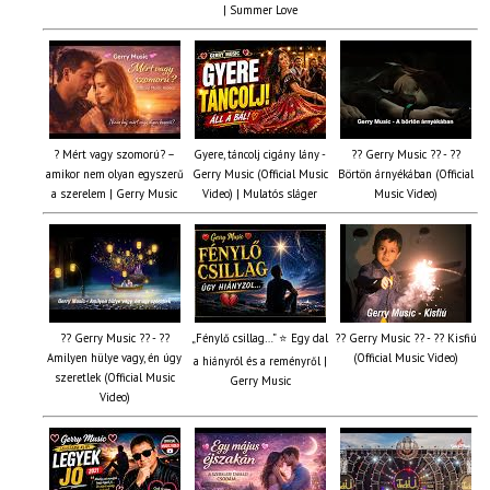
| Summer Love
? Mért vagy szomorú? –
Gyere, táncolj cigány lány -
?? Gerry Music ?? - ??
amikor nem olyan egyszerű
Gerry Music (Official Music
Börtön árnyékában (Official
a szerelem | Gerry Music
Video) | Mulatós sláger
Music Video)
?? Gerry Music ?? - ??
„Fénylő csillag…” ⭐ Egy dal
?? Gerry Music ?? - ?? Kisfiú
Amilyen hülye vagy, én úgy
(Official Music Video)
a hiányról és a reményről |
szeretlek (Official Music
Gerry Music
Video)