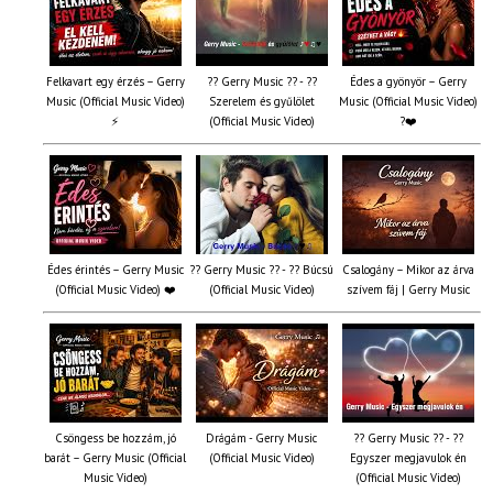
Felkavart egy érzés – Gerry
?? Gerry Music ?? - ??
Édes a gyönyör – Gerry
Music (Official Music Video)
Szerelem és gyűlölet
Music (Official Music Video)
⚡
(Official Music Video)
?❤️
Édes érintés – Gerry Music
?? Gerry Music ?? - ?? Búcsú
Csalogány – Mikor az árva
(Official Music Video) ❤️
(Official Music Video)
szívem fáj | Gerry Music
Csöngess be hozzám, jó
Drágám - Gerry Music
?? Gerry Music ?? - ??
barát – Gerry Music (Official
(Official Music Video)
Egyszer megjavulok én
Music Video)
(Official Music Video)