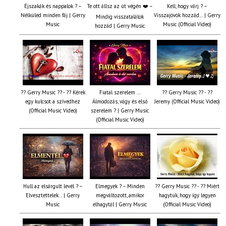
Éjszakák és nappalok ? –
Te ott állsz az út végén ❤️ –
Kell, hogy várj ? –
Nélküled minden fáj | Gerry
Visszajövök hozzád… | Gerry
Mindig visszatalálok
Music
Music (Official Video)
hozzád | Gerry Music
?? Gerry Music ?? - ?? Kérek
Fiatal szerelem ...
?? Gerry Music ?? - ??
egy kulcsot a szívedhez
Álmodozás, vágy és első
Jeremy (Official Music Video)
(Official Music Video)
szerelem ? | Gerry Music
(Official Music Video)
Hull az elsárgult levél ? –
Elmegyek ? – Minden
?? Gerry Music ?? - ?? Miért
Elvesztettelek… | Gerry
megváltozott, amikor
hagytuk, hogy így legyen
Music
elhagytál | Gerry Music
(Official Music Video)