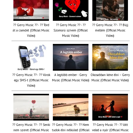
?? Gerry Music ?? - ?? Törd
?? Gerry Music ?? - ??
?? Gerry Music ?? - ?? Bújj
át a csendet (Official Music
Szomorú szívem (Official
mellém (Official Music
Video)
Music Video)
Video)
?? Gerry Music ?? - ?? Várok
A legtöbb ember - Gerry
Okosabban kéne élni – Gerry
egy SMS-t (Official Music
Music (Official Music Video)
Music (Official Music Video)
Video)
?? Gerry Music ?? - ?? Senki
?? Gerry Music ?? - ?? Nem
?? Gerry Music ?? - ?? Jött
nem szeret (Official Music
tudok élni nélküled (Official
veled a nyár (Official Music