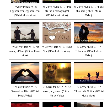
?? Gerry Music ?? - ??
?? Gerry Music ?? - ?? Mit
?? Gerry Music ?? - ?? Fújja
Egyszer fenn, egyszer lenn
akarsz a boldogságtól
el a szél (Official Music
(Official Music Video)
(Official Music Video)
Video)
?? Gerry Music ?? - ?? Ne
?? Gerry Music ?? - ?? I Love
?? Gerry Music ?? - ??
rohanj előlem (Official Music
You (Official Music Video)
Titkoltam (Official Music
Video)
Video)
?? Gerry Music ?? - ??
?? Gerry Music ?? - ?? Ne
?? Gerry Music ?? - ??
Szemeddel látsz (Official
mond, hogy nem (Official
Földvár felé félúton (Official
Music Video)
Music Video)
Music Video)