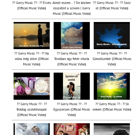
?? Gerry Music ?? - ?? Érzés
Almát eszem… ? De közben
?? Gerry Music ?? - ?? Száz
(Official Music Video)
összetört a szívem | Gerry
út (Official Music Video)
Music (Official Music Video)
?? Gerry Music ?? - ?? Ha
?? Gerry Music ?? - ??
?? Gerry Music ?? - ??
volna még időm (Official
Távolban egy fehér vitorla
Göncölszekér (Official Music
Music Video)
(Official Music Video)
Video)
?? Gerry Music ?? - ??
?? Gerry Music ?? - ??
?? Gerry Music ?? - ?? Jó
Boldog születésnapot
Egyszerűen (Official Music
nekem (Official Music Video)
(Official Music Video)
Video)