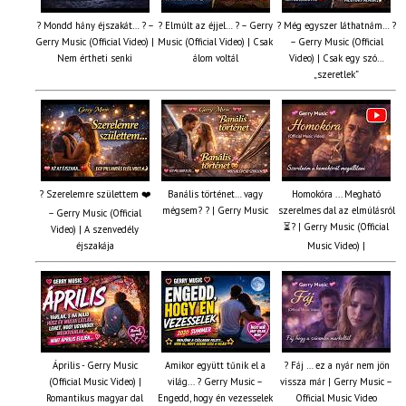
? Mondd hány éjszakát… ? –
? Elmúlt az éjjel… ? – Gerry
? Még egyszer láthatnám… ?
Gerry Music (Official Video) |
Music (Official Video) | Csak
– Gerry Music (Official
Nem értheti senki
álom voltál
Video) | Csak egy szó…
„szeretlek”
? Szerelemre születtem ❤️
Banális történet… vagy
Homokóra ... Megható
mégsem? ? | Gerry Music
szerelmes dal az elmúlásról
– Gerry Music (Official
⏳? | Gerry Music (Official
Video) | A szenvedély
éjszakája
Music Video) |
Április - Gerry Music
Amikor együtt tűnik el a
? Fáj … ez a nyár nem jön
(Official Music Video) |
világ... ? Gerry Music –
vissza már | Gerry Music –
Romantikus magyar dal
Engedd, hogy én vezesselek
Official Music Video