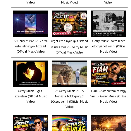
Video)
Music Video)
Video)
?? Gerry Music ?? - ?? Ma
Véget ért a nyár ☀️ A strand
Gerry Music - Nem lehet
este felmegyek hozzád
boldogságot venni (Official
is üres már ? – Gerry Music
(Official Music Video)
Music Video)
(Official Music Video)
Gerry Music - Igazi
?? Gerry Music ?? - ??
Fiam ?‍? Az életem te vagy
szerelem (Official Music
Nehéz a boldogságtól
fiam... - Gerry Music (Official
Video)
búcsút venni (Official Music
Music Video)
Video)