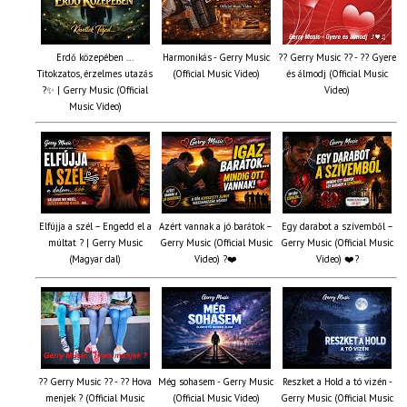
Erdő közepében ...
Harmonikás - Gerry Music
?? Gerry Music ?? - ?? Gyere
Titokzatos, érzelmes utazás
(Official Music Video)
és álmodj (Official Music
?✨ | Gerry Music (Official
Video)
Music Video)
Elfújja a szél – Engedd el a
Azért vannak a jó barátok –
Egy darabot a szívemből –
múltat ? | Gerry Music
Gerry Music (Official Music
Gerry Music (Official Music
(Magyar dal)
Video) ?❤️
Video) ❤️?
?? Gerry Music ?? - ?? Hova
Még sohasem - Gerry Music
Reszket a Hold a tó vizén -
menjek ? (Official Music
(Official Music Video)
Gerry Music (Official Music