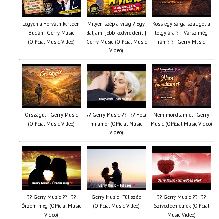
Legyen a Horváth kertben
Milyen szép a világ ? Egy
Köss egy sárga szalagot a
Budán - Gerry Music
dal, ami jobb kedvre derít |
tölgyfára ?️ – Vársz még
(Official Music Video)
Gerry Music (Official Music
rám? ? | Gerry Music
Video)
Országút - Gerry Music
?? Gerry Music ?? - ?? Hola
Nem mondtam el - Gerry
(Official Music Video)
mi amor (Official Music
Music (Official Music Video)
Video)
?? Gerry Music ?? - ??
Gerry Music - Túl szép
?? Gerry Music ?? - ??
Őrzöm még (Official Music
(Official Music Video)
Szívedben élnék (Official
Video)
Music Video)