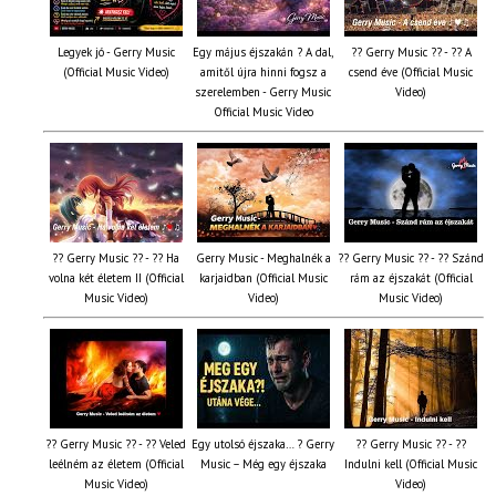
Legyek jó - Gerry Music
Egy május éjszakán ? A dal,
?? Gerry Music ?? - ?? A
(Official Music Video)
amitől újra hinni fogsz a
csend éve (Official Music
szerelemben - Gerry Music
Video)
Official Music Video
?? Gerry Music ?? - ?? Ha
Gerry Music - Meghalnék a
?? Gerry Music ?? - ?? Szánd
volna két életem II (Official
karjaidban (Official Music
rám az éjszakát (Official
Music Video)
Video)
Music Video)
?? Gerry Music ?? - ?? Veled
Egy utolsó éjszaka… ? Gerry
?? Gerry Music ?? - ??
leélném az életem (Official
Music – Még egy éjszaka
Indulni kell (Official Music
Music Video)
Video)