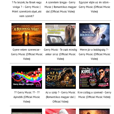
? Fa leszek, ha fának vagy
A szerelem lángja - Gerry
Egyszer eljön az én időm -
virága ? – Gerry Music |
Music | Romantikus magyar
Gerry Music (Official Music
Miért szeretünk olyat, aki
dal (Official Music Video)
Video)
nem szeret?
Gyere velem szerencse -
Gerry Music - Te csak mindig
Merre jár a boldogság ? -
Gerry Music (Official Music
akkor sírsz (Official Music
Gerry Music (Official Music
Video)
Video)
Video)
?? Gerry Music ?? - ??
Az a szép ? - Gerry Music
Kire csillog a szemed - Gerry
Ajándék (Official Music
(Romantikus magyar dal |
Music (Official Music Video)
Video)
Official Video)