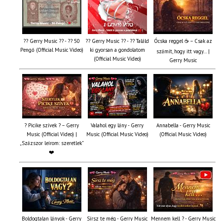
?? Gerry Music ?? - ?? 50
?? Gerry Music ?? - ?? Találd
Ócska reggel ☕ – Csak az
Pengő (Official Music Video)
ki gyorsan a gondolatom
számít, hogy itt vagy… |
(Official Music Video)
Gerry Music
? Picike szívek ? – Gerry
Valahol egy lány - Gerry
Annabella - Gerry Music
Music (Official Video) |
Music (Official Music Video)
(Official Music Video)
„Százszor leírom: szeretlek”
❤️
Boldogtalan lányok - Gerry
Sírsz te még - Gerry Music
Mennem kell ? - Gerry Music