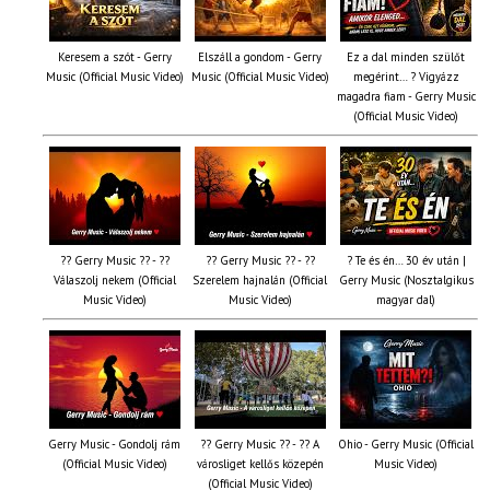
Keresem a szót - Gerry
Elszáll a gondom - Gerry
Ez a dal minden szülőt
Music (Official Music Video)
Music (Official Music Video)
megérint… ? Vigyázz
magadra fiam - Gerry Music
(Official Music Video)
?? Gerry Music ?? - ??
?? Gerry Music ?? - ??
? Te és én… 30 év után |
Válaszolj nekem (Official
Szerelem hajnalán (Official
Gerry Music (Nosztalgikus
Music Video)
Music Video)
magyar dal)
Gerry Music - Gondolj rám
?? Gerry Music ?? - ?? A
Ohio - Gerry Music (Official
(Official Music Video)
városliget kellős közepén
Music Video)
(Official Music Video)