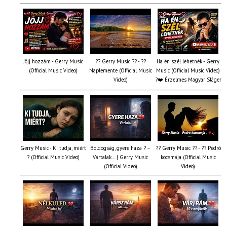
Jöjj hozzám - Gerry Music
?? Gerry Music ?? - ??
Ha én szél lehetnék - Gerry
(Official Music Video)
Naplemente (Official Music
Music (Official Music Video)
Video)
?️❤️ Érzelmes Magyar Sláger
Gerry Music - Ki tudja, miért
Boldogság, gyere haza ? –
?? Gerry Music ?? - ?? Pedró
? (Official Music Video)
Vártalak… | Gerry Music
kocsmája (Official Music
(Official Video)
Video)