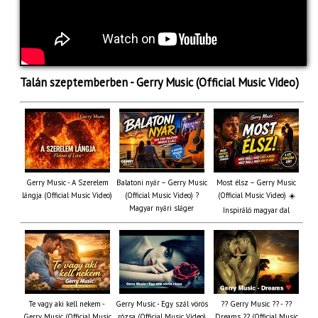
Talán szeptemberben - Gerry Music (Official Music Video)
Gerry Music - A Szerelem
Balatoni nyár – Gerry Music
Most élsz – Gerry Music
lángja (Official Music Video)
(Official Music Video) ?
(Official Music Video) ☀️
Magyar nyári sláger
Inspiráló magyar dal
Te vagy aki kell nekem -
Gerry Music - Egy szál vörös
?? Gerry Music ?? - ??
Gerry Music (Official Music
rózsa (Official Music Video)
Dreams ?? (Official Music