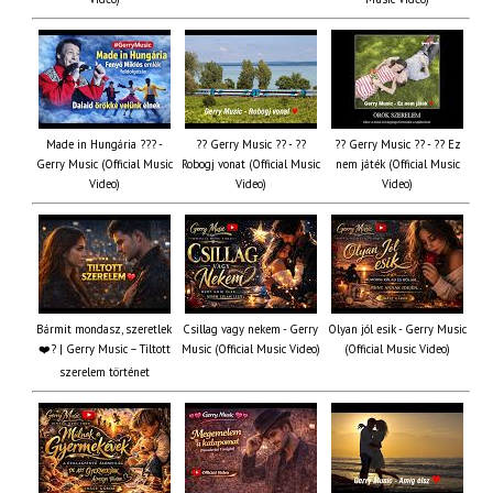
Made in Hungária ??? -
?? Gerry Music ?? - ??
?? Gerry Music ?? - ?? Ez
Gerry Music (Official Music
Robogj vonat (Official Music
nem játék (Official Music
Video)
Video)
Video)
Bármit mondasz, szeretlek
Csillag vagy nekem - Gerry
Olyan jól esik - Gerry Music
❤️‍? | Gerry Music – Tiltott
Music (Official Music Video)
(Official Music Video)
szerelem történet