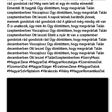
rád gondolok rád Még nem telt el egy év mióta elmentél
Elmentél Itt hagytál Úgy döntöttem, hogy megvárlak Talán
szeptemberben Visszajössz Úgy döntöttem, hogy megvárlak Talán
szeptemberben Ott leszel A napok telnek barátnők jönnek,
mennek gondolok rád gondolok rád A gitárod még mindig ott van
Ő is unatkozik, úgy mint én Úgy döntöttem, hogy megvárlak Talán
szeptemberben Visszajössz Úgy döntöttem, hogy megvárlak Talán
szeptemberben Ott leszel Eltelt a nyár itt van a szeptember
gondolok rád gondolok rád Úgy döntöttem, hogy megvárlak Talán
decemberben Visszajössz Úgy döntöttem, hogy megvárlak Talán
decemberben Ott leszel Úgy döntöttem, hogy megvárlak Talán
decemberben Visszajössz Úgy döntöttem, hogy megvárlak Talán
decemberben Ott leszel #TalánSzeptemberben #GerryMusic
#MagyarZene #MagyarDal #MagyarNosztalgia #SzerelmesDal
#SzomorúDal #MagyarSláger #ÉrzelmesZene #MagyarDalok
#MagyarSzívfájdalom #Várakozás #Hiány #MagyarRomantikusDal