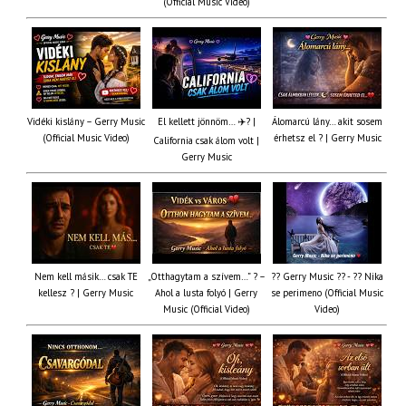
(Official Music Video)
Vidéki kislány – Gerry Music
El kellett jönnöm… ✈️? |
Álomarcú lány… akit sosem
(Official Music Video)
érhetsz el ? | Gerry Music
California csak álom volt |
Gerry Music
Nem kell másik… csak TE
„Otthagytam a szívem…” ? –
?? Gerry Music ?? - ?? Nika
kellesz ? | Gerry Music
Ahol a lusta folyó | Gerry
se perimeno (Official Music
Music (Official Video)
Video)