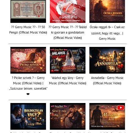
?? Gerry Music ?? - ?? 50
?? Gerry Music ?? - ?? Találd
Ócska reggel ☕ – Csak az
Pengő (Official Music Video)
ki gyorsan a gondolatom
számít, hogy itt vagy… |
(Official Music Video)
Gerry Music
? Picike szívek ? – Gerry
Valahol egy lány - Gerry
Annabella - Gerry Music
Music (Official Video) |
Music (Official Music Video)
(Official Music Video)
„Százszor leírom: szeretlek”
❤️