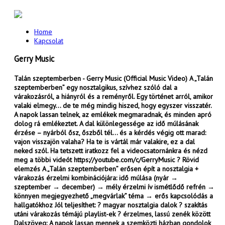
Home
Kapcsolat
Gerry Music
Talán szeptemberben - Gerry Music (Official Music Video) A „Talán
szeptemberben” egy nosztalgikus, szívhez szóló dal a
várakozásról, a hiányról és a reményről. Egy történet arról, amikor
valaki elmegy… de te még mindig hiszed, hogy egyszer visszatér.
A napok lassan telnek, az emlékek megmaradnak, és minden apró
dolog rá emlékeztet. A dal különlegessége az idő múlásának
érzése – nyárból ősz, őszből tél… és a kérdés végig ott marad:
vajon visszajön valaha? Ha te is vártál már valakire, ez a dal
neked szól. Ha tetszett iratkozz fel a videocsatornánkra és nézd
meg a többi videót https://youtube.com/c/GerryMusic ? Rövid
elemzés A „Talán szeptemberben” erősen épít a nosztalgia +
várakozás érzelmi kombinációjára: idő múlása (nyár →
szeptember → december) → mély érzelmi ív ismétlődő refrén →
könnyen megjegyezhető „megvárlak” téma → erős kapcsolódás a
hallgatókhoz Jól teljesíthet: ? magyar nosztalgia dalok ? szakítás
utáni várakozás témájú playlist-ek ? érzelmes, lassú zenék között
Dalszöveg: A napok lassan mennek a szemközti házban gondolok