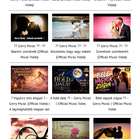
Video)
Video)
?? Gerry Music ?? - ??
?? Gerry Music ?? - ??
?? Gerry Music ?? - ??
Valamit szeretnék (Official
Köszönöm, hogy vagy nekem
Szerelmet szerelemért
Music Video)
(Official Music Video)
(Official Music Video)
? Vigyázz rám, Angyal ? –
A hold dala ?? – Gerry Music
Bele vagyok zúgva ?? –
Gerry Music (Official Video) |
| Official Music Video
Gerry Music | Official Music
A legmeghatóbb magyar dal
Video