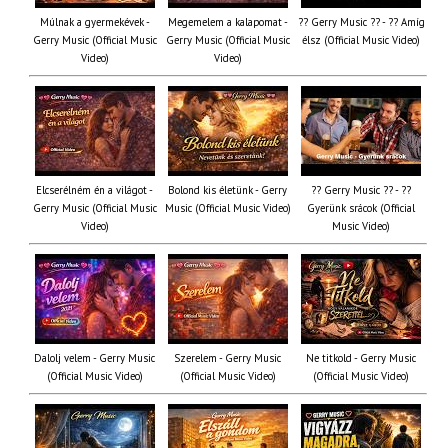
Múlnak a gyermekévek -
Megemelem a kalapomat -
?? Gerry Music ?? - ?? Amíg
Gerry Music (Official Music
Gerry Music (Official Music
élsz (Official Music Video)
Video)
Video)
Elcserélném én a világot -
Bolond kis életünk - Gerry
?? Gerry Music ?? - ??
Gerry Music (Official Music
Music (Official Music Video)
Gyerünk srácok (Official
Video)
Music Video)
Dalolj velem - Gerry Music
Szerelem - Gerry Music
Ne titkold - Gerry Music
(Official Music Video)
(Official Music Video)
(Official Music Video)