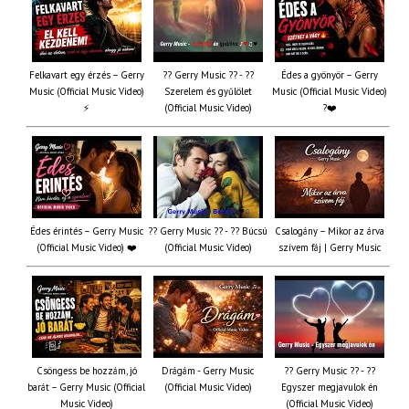
Felkavart egy érzés – Gerry
?? Gerry Music ?? - ??
Édes a gyönyör – Gerry
Music (Official Music Video)
Szerelem és gyűlölet
Music (Official Music Video)
⚡
(Official Music Video)
?❤️
Édes érintés – Gerry Music
?? Gerry Music ?? - ?? Búcsú
Csalogány – Mikor az árva
(Official Music Video) ❤️
(Official Music Video)
szívem fáj | Gerry Music
Csöngess be hozzám, jó
Drágám - Gerry Music
?? Gerry Music ?? - ??
barát – Gerry Music (Official
(Official Music Video)
Egyszer megjavulok én
Music Video)
(Official Music Video)