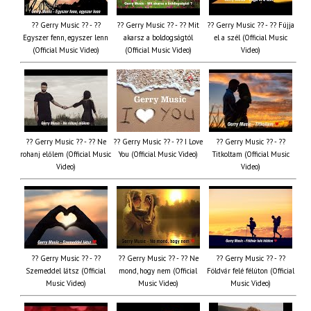
?? Gerry Music ?? - ??
?? Gerry Music ?? - ?? Mit
?? Gerry Music ?? - ?? Fújja
Egyszer fenn, egyszer lenn
akarsz a boldogságtól
el a szél (Official Music
(Official Music Video)
(Official Music Video)
Video)
?? Gerry Music ?? - ?? Ne
?? Gerry Music ?? - ?? I Love
?? Gerry Music ?? - ??
rohanj előlem (Official Music
You (Official Music Video)
Titkoltam (Official Music
Video)
Video)
?? Gerry Music ?? - ??
?? Gerry Music ?? - ?? Ne
?? Gerry Music ?? - ??
Szemeddel látsz (Official
mond, hogy nem (Official
Földvár felé félúton (Official
Music Video)
Music Video)
Music Video)