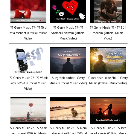
?? Gerry Music ?? - ?? Törd
?? Gerry Music ?? - ??
?? Gerry Music ?? - ?? Bújj
át a csendet (Official Music
Szomorú szívem (Official
mellém (Official Music
Video)
Music Video)
Video)
?? Gerry Music ?? - ?? Várok
A legtöbb ember - Gerry
Okosabban kéne élni – Gerry
egy SMS-t (Official Music
Music (Official Music Video)
Music (Official Music Video)
Video)
?? Gerry Music ?? - ?? Senki
?? Gerry Music ?? - ?? Nem
?? Gerry Music ?? - ?? Jött
nem szeret (Official Music
tudok élni nélküled (Official
veled a nyár (Official Music