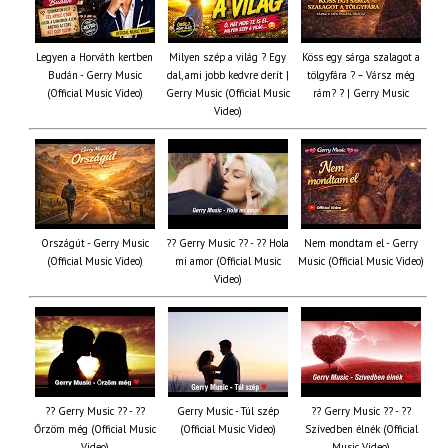
Legyen a Horváth kertben
Milyen szép a világ ? Egy
Köss egy sárga szalagot a
Budán - Gerry Music
dal, ami jobb kedvre derít |
tölgyfára ?️ – Vársz még
(Official Music Video)
Gerry Music (Official Music
rám? ? | Gerry Music
Video)
Országút - Gerry Music
?? Gerry Music ?? - ?? Hola
Nem mondtam el - Gerry
(Official Music Video)
mi amor (Official Music
Music (Official Music Video)
Video)
?? Gerry Music ?? - ??
Gerry Music - Túl szép
?? Gerry Music ?? - ??
Őrzöm még (Official Music
(Official Music Video)
Szívedben élnék (Official
Video)
Music Video)