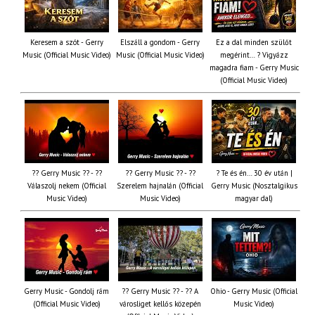
Keresem a szót - Gerry
Elszáll a gondom - Gerry
Ez a dal minden szülőt
Music (Official Music Video)
Music (Official Music Video)
megérint… ? Vigyázz
magadra fiam - Gerry Music
(Official Music Video)
?? Gerry Music ?? - ??
?? Gerry Music ?? - ??
? Te és én… 30 év után |
Válaszolj nekem (Official
Szerelem hajnalán (Official
Gerry Music (Nosztalgikus
Music Video)
Music Video)
magyar dal)
Gerry Music - Gondolj rám
?? Gerry Music ?? - ?? A
Ohio - Gerry Music (Official
(Official Music Video)
városliget kellős közepén
Music Video)