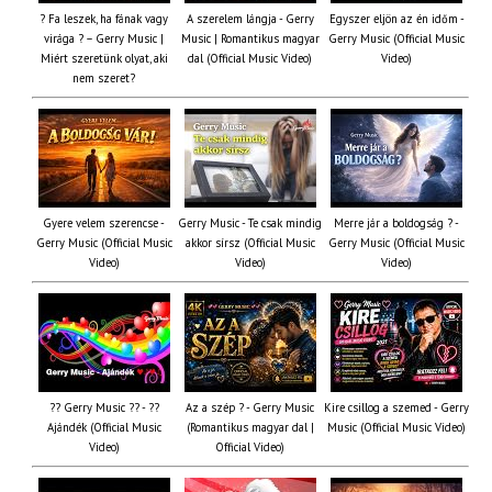
? Fa leszek, ha fának vagy
A szerelem lángja - Gerry
Egyszer eljön az én időm -
virága ? – Gerry Music |
Music | Romantikus magyar
Gerry Music (Official Music
Miért szeretünk olyat, aki
dal (Official Music Video)
Video)
nem szeret?
Gyere velem szerencse -
Gerry Music - Te csak mindig
Merre jár a boldogság ? -
Gerry Music (Official Music
akkor sírsz (Official Music
Gerry Music (Official Music
Video)
Video)
Video)
?? Gerry Music ?? - ??
Az a szép ? - Gerry Music
Kire csillog a szemed - Gerry
Ajándék (Official Music
(Romantikus magyar dal |
Music (Official Music Video)
Video)
Official Video)