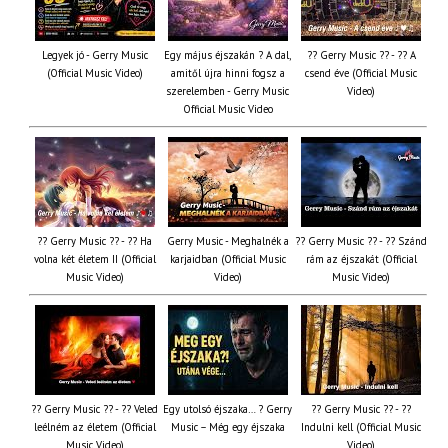
Legyek jó - Gerry Music
Egy május éjszakán ? A dal,
?? Gerry Music ?? - ?? A
(Official Music Video)
amitől újra hinni fogsz a
csend éve (Official Music
szerelemben - Gerry Music
Video)
Official Music Video
?? Gerry Music ?? - ?? Ha
Gerry Music - Meghalnék a
?? Gerry Music ?? - ?? Szánd
volna két életem II (Official
karjaidban (Official Music
rám az éjszakát (Official
Music Video)
Video)
Music Video)
?? Gerry Music ?? - ?? Veled
Egy utolsó éjszaka… ? Gerry
?? Gerry Music ?? - ??
leélném az életem (Official
Music – Még egy éjszaka
Indulni kell (Official Music
Music Video)
Video)