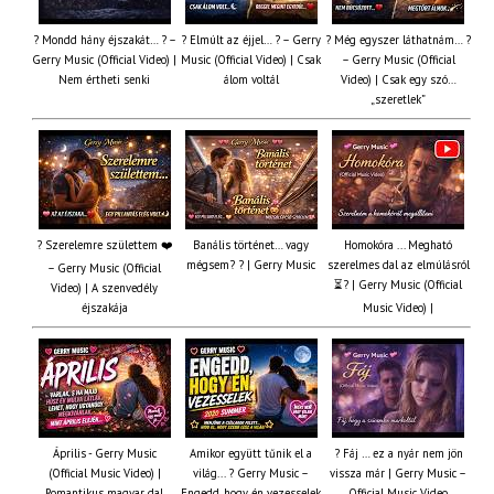
? Mondd hány éjszakát… ? –
? Elmúlt az éjjel… ? – Gerry
? Még egyszer láthatnám… ?
Gerry Music (Official Video) |
Music (Official Video) | Csak
– Gerry Music (Official
Nem értheti senki
álom voltál
Video) | Csak egy szó…
„szeretlek”
? Szerelemre születtem ❤️
Banális történet… vagy
Homokóra ... Megható
mégsem? ? | Gerry Music
szerelmes dal az elmúlásról
– Gerry Music (Official
⏳? | Gerry Music (Official
Video) | A szenvedély
éjszakája
Music Video) |
Április - Gerry Music
Amikor együtt tűnik el a
? Fáj … ez a nyár nem jön
(Official Music Video) |
világ... ? Gerry Music –
vissza már | Gerry Music –
Romantikus magyar dal
Engedd, hogy én vezesselek
Official Music Video