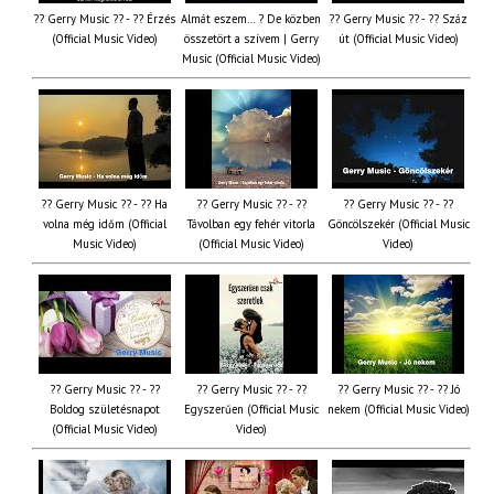
?? Gerry Music ?? - ?? Érzés
Almát eszem… ? De közben
?? Gerry Music ?? - ?? Száz
(Official Music Video)
összetört a szívem | Gerry
út (Official Music Video)
Music (Official Music Video)
?? Gerry Music ?? - ?? Ha
?? Gerry Music ?? - ??
?? Gerry Music ?? - ??
volna még időm (Official
Távolban egy fehér vitorla
Göncölszekér (Official Music
Music Video)
(Official Music Video)
Video)
?? Gerry Music ?? - ??
?? Gerry Music ?? - ??
?? Gerry Music ?? - ?? Jó
Boldog születésnapot
Egyszerűen (Official Music
nekem (Official Music Video)
(Official Music Video)
Video)