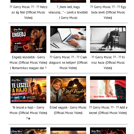
?? Gerry Music ?? - ?? Nézz
? „Nem kell, hogy
?? Gerry Music ?? - ?? Egy
az ég felé (Official Music
válaszolj…” – Levél a távolból
buta levél (Official Music
Video)
| Gerry Music
Video)
Engedj közelebb - Gerry
?? Gerry Music ?? - ?? Csak
?? Gerry Music ?? - ?? Ki
Music (Official Music Video)
dolgozni ne kelljen! (Official
visz haza (Official Music
| Romantikus magyar dal ?
Music Video)
Video)
Te leszel a hajó – Gerry
Érted vagyok - Gerry Music
?? Gerry Music ?? - ?? Add a
Music (Official Music Video)
(Official Music Video)
kezed (Official Music Video)
?☀️