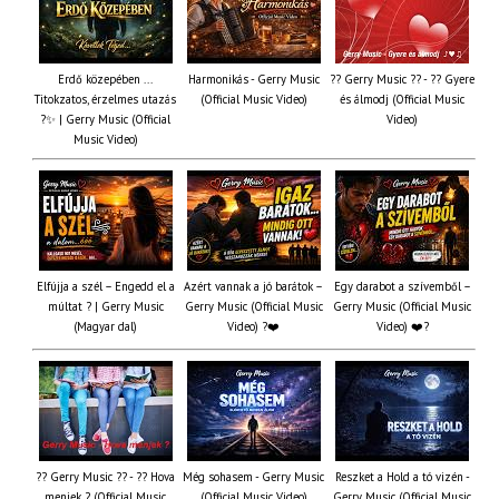
Erdő közepében ...
Harmonikás - Gerry Music
?? Gerry Music ?? - ?? Gyere
Titokzatos, érzelmes utazás
(Official Music Video)
és álmodj (Official Music
?✨ | Gerry Music (Official
Video)
Music Video)
Elfújja a szél – Engedd el a
Azért vannak a jó barátok –
Egy darabot a szívemből –
múltat ? | Gerry Music
Gerry Music (Official Music
Gerry Music (Official Music
(Magyar dal)
Video) ?❤️
Video) ❤️?
?? Gerry Music ?? - ?? Hova
Még sohasem - Gerry Music
Reszket a Hold a tó vizén -
menjek ? (Official Music
(Official Music Video)
Gerry Music (Official Music