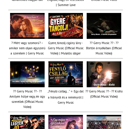
| Summer Love
? Mért vagy szomorú? –
Gyere, táncolj cigány lány -
?? Gerry Music ?? - ??
amikor nem olyan egyszerű
Gerry Music (Official Music
Börtön árnyékában (Official
a szerelem | Gerry Music
Video) | Mulatós sláger
Music Video)
?? Gerry Music ?? - ??
„Fénylő csillag…” ⭐ Egy dal
?? Gerry Music ?? - ?? Kisfiú
Amilyen hülye vagy, én úgy
(Official Music Video)
a hiányról és a reményről |
szeretlek (Official Music
Gerry Music
Video)