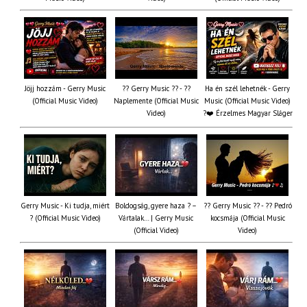
Jöjj hozzám - Gerry Music
?? Gerry Music ?? - ??
Ha én szél lehetnék - Gerry
(Official Music Video)
Naplemente (Official Music
Music (Official Music Video)
Video)
?️❤️ Érzelmes Magyar Sláger
Gerry Music - Ki tudja, miért
Boldogság, gyere haza ? –
?? Gerry Music ?? - ?? Pedró
? (Official Music Video)
Vártalak… | Gerry Music
kocsmája (Official Music
(Official Video)
Video)