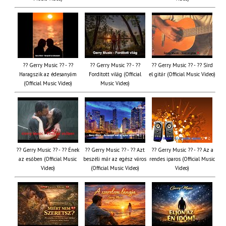
?? Gerry Music ?? - ??
?? Gerry Music ?? - ??
?? Gerry Music ?? - ?? Sírd
Haragszik az édesanyám
Fordított világ (Official
el gitár (Official Music Video)
(Official Music Video)
Music Video)
?? Gerry Music ?? - ?? Ének
?? Gerry Music ?? - ?? Azt
?? Gerry Music ?? - ?? Az a
az esőben (Official Music
beszéli már az egész város
rendes iparos (Official Music
Video)
(Official Music Video)
Video)