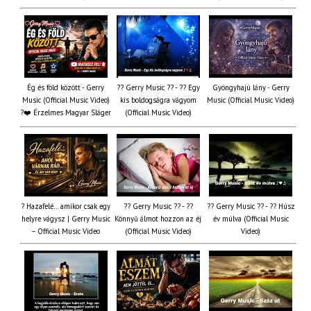
Ég és föld között - Gerry
?? Gerry Music ?? - ?? Egy
Gyöngyhajú lány - Gerry
Music (Official Music Video)
kis boldogságra vágyom
Music (Official Music Video)
?❤️ Érzelmes Magyar Sláger
(Official Music Video)
? Hazafelé… amikor csak egy
?? Gerry Music ?? - ??
?? Gerry Music ?? - ?? Húsz
helyre vágysz | Gerry Music
Könnyű álmot hozzon az éj
év múlva (Official Music
– Official Music Video
(Official Music Video)
Video)