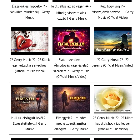
Éjszakák és nappalok ? –
Te ott állsz az út végén ❤️ –
Kell, hogy várj ? –
Nélküled minden fáj | Gerry
Visszajövök hozzád… | Gerry
Mindig visszatalálok
Music
Music (Official Video)
hozzád | Gerry Music
?? Gerry Music ?? - ?? Kérek
Fiatal szerelem ...
?? Gerry Music ?? - ??
egy kulcsot a szívedhez
Álmodozás, vágy és első
Jeremy (Official Music Video)
(Official Music Video)
szerelem ? | Gerry Music
(Official Music Video)
Hull az elsárgult levél ? –
Elmegyek ? – Minden
?? Gerry Music ?? - ?? Miért
Elvesztettelek… | Gerry
megváltozott, amikor
hagytuk, hogy így legyen
Music
elhagytál | Gerry Music
(Official Music Video)