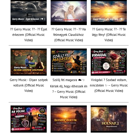
?? Gerry Music ?? - ?? Éjjel
?? Gerry Music ?? - ?? Ha
?? Gerry Music ?? - ?? Te
érkezem (Official Music
felmegyek Claudiához
légy fény! (Official Music
Video)
(Official Music Video)
Video)
Gerry Music - Olyan szépek
Szállj fel magasra ☁️ ✨
Virágdal ? Szabad voltam,
voltunk (Official Music
nincstelen ✨ – Gerry Music
Kérlek élj, hogy élhessek én
Video)
(Official Music Video)
? – Gerry Music (Official
Music Video)