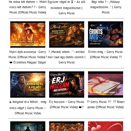
Ha volna két életem ✨ Miért
Egyszer véget ér ⏳ – Az idő
Régi nóta ? – „Holnap
nincs két életem? ? – Gerry
megváltozom…” | Gerry
mindent megváltoztat |
Music (Official Music Video)
Music
Gerry Music
Nyári éjek asszonya - Gerry
? „Maradj velem…” – amikor
Érints meg – Gerry Music
Music (Official Music Video)?
már csak egy ölelés számít |
(Official Music Video) ??
❤️ Érzelmes Magyar Sláger
Gerry Music
☀️ Kergesd el a felhőt… még
Érj hozzám – Gerry Music
?? Gerry Music ?? - ?? Tábori
(Official Music Video) ❤️?
posta (Official Music Video)
nincs vége! | Gerry Music –
Official Music Video