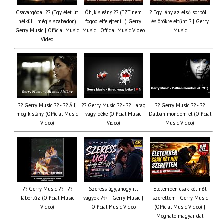
Csavargódal ?? (Egy élet út
Óh, kisleány ?? (EZT nem
? Egy lány az első sorból…
nélkül… mégis szabadon)
fogod elfelejteni…) Gerry
és örökre eltűnt ? | Gerry
Gerry Music | Official Music
Music | Official Music Video
Music
Video
?? Gerry Music ?? - ?? Állj
?? Gerry Music ?? - ?? Harag
?? Gerry Music ?? - ??
meg kislány (Official Music
vagy béke (Official Music
Dalban mondom el (Official
Video)
Video)
Music Video)
?? Gerry Music ?? - ??
Szeress úgy, ahogy itt
Életemben csak két nőt
Tábortűz (Official Music
vagyok ?✨ – Gerry Music |
szerettem - Gerry Music
Video)
Official Music Video
(Official Music Video) |
Megható magyar dal