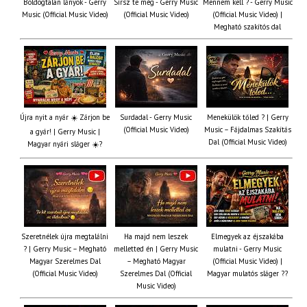
Boldogtalan lányok - Gerry
Sírsz te még - Gerry Music
Mennem kell ? - Gerry Music
Music (Official Music Video)
(Official Music Video)
(Official Music Video) |
Megható szakítós dal
Újra nyit a nyár ☀️ Zárjon be
Surdadal - Gerry Music
Menekülök tőled ? | Gerry
(Official Music Video)
Music – Fájdalmas Szakítás
a gyár! | Gerry Music |
Dal (Official Music Video)
Magyar nyári sláger ☀️?
Szeretnélek újra megtalálni
Ha majd nem leszek
Elmegyek az éjszakába
? | Gerry Music – Megható
melletted én | Gerry Music
mulatni - Gerry Music
Magyar Szerelmes Dal
– Megható Magyar
(Official Music Video) |
(Official Music Video)
Szerelmes Dal (Official
Magyar mulatós sláger ??
Music Video)