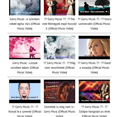
Gerry Music - A szerelem
?? Gerry Music ?? - ?? Ma
?? Gerry Music ?? - ?? Nincs
neked egész más (Official
este felmegyek majd hozzád
szerencsém (Official Music
Music Video)
II. (Official Music Video)
Video)
Gerry Music - Lányok
?? Gerry Music ?? - ?? Még
?? Gerry Music ?? - ?? Kacér
szívében lakom (Official
nem veszíthetek (Official
a mosolya (Official Music
Music Video)
Music Video)
Video)
?? Gerry Music ?? - ??
Szeretlek is, meg nem is -
?? Gerry Music ?? - ??
Húnyd le a szemed (Official
Gerry Musc (Official Music
Szóljon hangosan az ének
Music Video)
Video)
(Official Music Video)