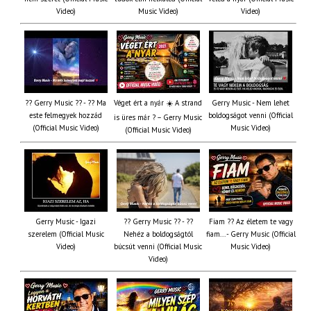
Video)
Music Video)
Video)
?? Gerry Music ?? - ?? Ma
Véget ért a nyár ☀️ A strand
Gerry Music - Nem lehet
este felmegyek hozzád
boldogságot venni (Official
is üres már ? – Gerry Music
(Official Music Video)
Music Video)
(Official Music Video)
Gerry Music - Igazi
?? Gerry Music ?? - ??
Fiam ?‍? Az életem te vagy
szerelem (Official Music
Nehéz a boldogságtól
fiam... - Gerry Music (Official
Video)
búcsút venni (Official Music
Music Video)
Video)