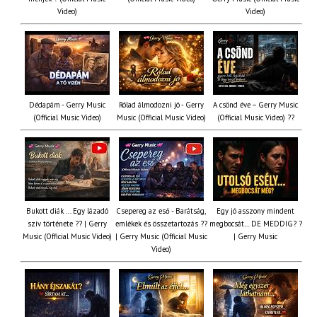
Video)
Video)
Dédapám - Gerry Music
Rólad álmodozni jó - Gerry
A csönd éve – Gerry Music
(Official Music Video)
Music (Official Music Video)
(Official Music Video) ??
Bukott diák ... Egy lázadó
Csepereg az eső - Barátság,
Egy jó asszony mindent
szív története ?? | Gerry
emlékek és összetartozás ?️?
megbocsát… DE MEDDIG? ?
Music (Official Music Video)
| Gerry Music (Official Music
| Gerry Music
Video)