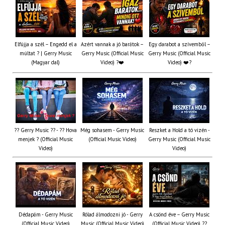
Elfújja a szél – Engedd el a
Azért vannak a jó barátok –
Egy darabot a szívemből –
múltat ? | Gerry Music
Gerry Music (Official Music
Gerry Music (Official Music
(Magyar dal)
Video) ?❤️
Video) ❤️?
?? Gerry Music ?? - ?? Hova
Még sohasem - Gerry Music
Reszket a Hold a tó vizén -
menjek ? (Official Music
(Official Music Video)
Gerry Music (Official Music
Video)
Video)
Dédapám - Gerry Music
Rólad álmodozni jó - Gerry
A csönd éve – Gerry Music
(Official Music Video)
Music (Official Music Video)
(Official Music Video) ??