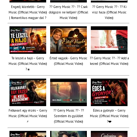
Engedj közelebb - Gerry
?? Gerry Music ?? - ?? Csak
?? Gerry Music ?? - ?? Ki
Music (Official Music Video)
dolgozni ne kelljen! (Official
visz haza (Official Music
| Romantikus magyar dal ?
Music Video)
Video)
Te leszel a hajó – Gerry
Érted vagyok - Gerry Music
?? Gerry Music ?? - ?? Add a
Music (Official Music Video)
(Official Music Video)
kezed (Official Music Video)
?☀️
Felkavart egy érzés – Gerry
?? Gerry Music ?? - ??
Édes a gyönyör – Gerry
Music (Official Music Video)
Szerelem és gyűlölet
Music (Official Music Video)
⚡
(Official Music Video)
?❤️