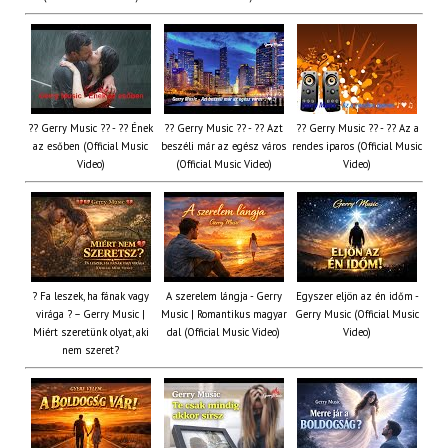
?? Gerry Music ?? - ?? Ének
?? Gerry Music ?? - ?? Azt
?? Gerry Music ?? - ?? Az a
az esőben (Official Music
beszéli már az egész város
rendes iparos (Official Music
Video)
(Official Music Video)
Video)
? Fa leszek, ha fának vagy
A szerelem lángja - Gerry
Egyszer eljön az én időm -
virága ? – Gerry Music |
Music | Romantikus magyar
Gerry Music (Official Music
Miért szeretünk olyat, aki
dal (Official Music Video)
Video)
nem szeret?