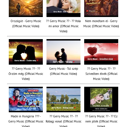
Országút - Gerry Music
?? Gerry Music ?? - ?? Hola
Nem mondtam el - Gerry
(Official Music Video)
mi amor (Official Music
Music (Official Music Video)
Video)
?? Gerry Music ?? - ??
Gerry Music - Túl szép
?? Gerry Music ?? - ??
Őrzöm még (Official Music
(Official Music Video)
Szívedben élnék (Official
Video)
Music Video)
Made in Hungária ??? -
?? Gerry Music ?? - ??
?? Gerry Music ?? - ?? Ez
Gerry Music (Official Music
Robogj vonat (Official Music
nem játék (Official Music
Video)
Video)
Video)