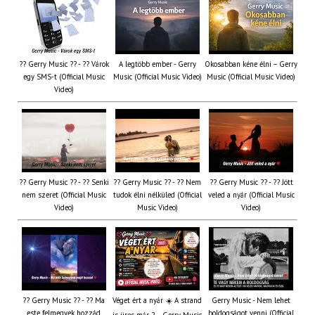
?? Gerry Music ?? - ?? Várok
A legtöbb ember - Gerry
Okosabban kéne élni – Gerry
egy SMS-t (Official Music
Music (Official Music Video)
Music (Official Music Video)
Video)
?? Gerry Music ?? - ?? Senki
?? Gerry Music ?? - ?? Nem
?? Gerry Music ?? - ?? Jött
nem szeret (Official Music
tudok élni nélküled (Official
veled a nyár (Official Music
Video)
Music Video)
Video)
?? Gerry Music ?? - ?? Ma
Véget ért a nyár ☀️ A strand
Gerry Music - Nem lehet
este felmegyek hozzád
boldogságot venni (Official