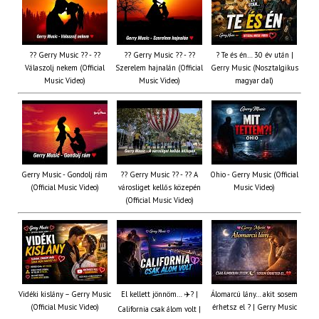
?? Gerry Music ?? - ??
?? Gerry Music ?? - ??
? Te és én… 30 év után |
Válaszolj nekem (Official
Szerelem hajnalán (Official
Gerry Music (Nosztalgikus
Music Video)
Music Video)
magyar dal)
Gerry Music - Gondolj rám
?? Gerry Music ?? - ?? A
Ohio - Gerry Music (Official
(Official Music Video)
városliget kellős közepén
Music Video)
(Official Music Video)
Vidéki kislány – Gerry Music
El kellett jönnöm… ✈️? |
Álomarcú lány… akit sosem
(Official Music Video)
érhetsz el ? | Gerry Music
California csak álom volt |