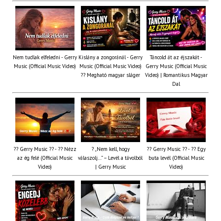
Nem tudlak elfeledni - Gerry
Kislány a zongoránál - Gerry
Táncold át az éjszakát -
Music (Official Music Video)
Music (Official Music Video)
Gerry Music (Official Music
?? Megható magyar sláger
Video) | Romantikus Magyar
Dal
?? Gerry Music ?? - ?? Nézz
? „Nem kell, hogy
?? Gerry Music ?? - ?? Egy
az ég felé (Official Music
válaszolj…” – Levél a távolból
buta levél (Official Music
Video)
| Gerry Music
Video)