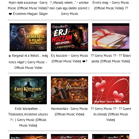
Nyári éjek asszonya - Gerry
? „Maradj velem…” – amikor
Érints meg – Gerry Music
Music (Official Music Video)?
már csak egy ölelés számít |
(Official Music Video) ??
❤️ Érzelmes Magyar Sláger
Gerry Music
☀️ Kergesd el a felhőt… még
Érj hozzám – Gerry Music
?? Gerry Music ?? - ?? Tábori
(Official Music Video) ❤️?
posta (Official Music Video)
nincs vége! | Gerry Music –
Official Music Video
Erdő közepében ...
Harmonikás - Gerry Music
?? Gerry Music ?? - ?? Gyere
Titokzatos, érzelmes utazás
(Official Music Video)
és álmodj (Official Music
?✨ | Gerry Music (Official
Video)
Music Video)