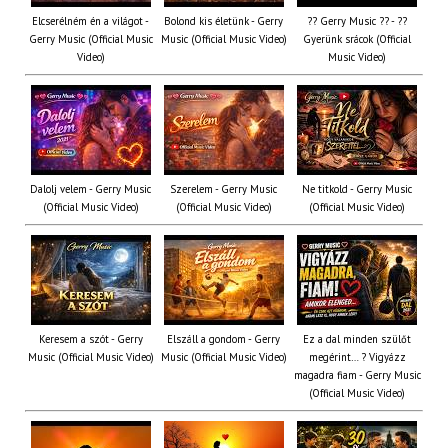
Elcserélném én a világot -
Bolond kis életünk - Gerry
?? Gerry Music ?? - ??
Gerry Music (Official Music
Music (Official Music Video)
Gyerünk srácok (Official
Video)
Music Video)
Dalolj velem - Gerry Music
Szerelem - Gerry Music
Ne titkold - Gerry Music
(Official Music Video)
(Official Music Video)
(Official Music Video)
Keresem a szót - Gerry
Elszáll a gondom - Gerry
Ez a dal minden szülőt
Music (Official Music Video)
Music (Official Music Video)
megérint… ? Vigyázz
magadra fiam - Gerry Music
(Official Music Video)