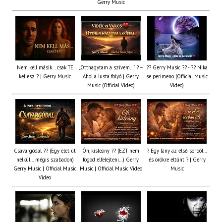
Gerry Music
Nem kell másik… csak TE
„Otthagytam a szívem…” ? –
?? Gerry Music ?? - ?? Nika
kellesz ? | Gerry Music
Ahol a lusta folyó | Gerry
se perimeno (Official Music
Music (Official Video)
Video)
Csavargódal ?? (Egy élet út
Óh, kisleány ?? (EZT nem
? Egy lány az első sorból…
nélkül… mégis szabadon)
fogod elfelejteni…) Gerry
és örökre eltűnt ? | Gerry
Gerry Music | Official Music
Music | Official Music Video
Music
Video