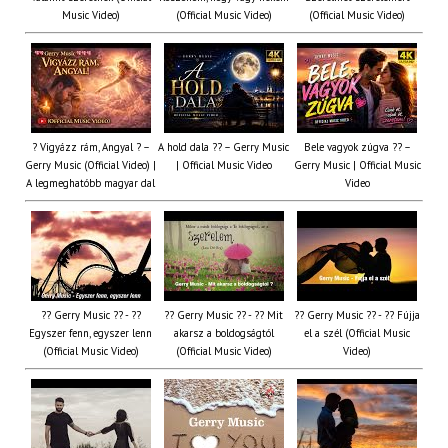
Music Video)
(Official Music Video)
(Official Music Video)
? Vigyázz rám, Angyal ? –
A hold dala ?? – Gerry Music
Bele vagyok zúgva ?? –
Gerry Music (Official Video) |
| Official Music Video
Gerry Music | Official Music
A legmeghatóbb magyar dal
Video
?? Gerry Music ?? - ??
?? Gerry Music ?? - ?? Mit
?? Gerry Music ?? - ?? Fújja
Egyszer fenn, egyszer lenn
akarsz a boldogságtól
el a szél (Official Music
(Official Music Video)
(Official Music Video)
Video)