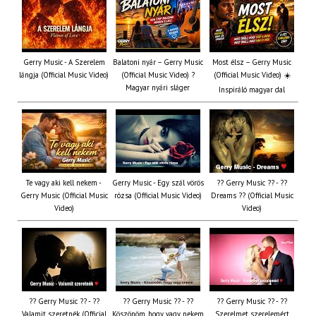
Gerry Music - A Szerelem
Balatoni nyár – Gerry Music
Most élsz – Gerry Music
lángja (Official Music Video)
(Official Music Video) ?
(Official Music Video) ☀️
Magyar nyári sláger
Inspiráló magyar dal
Te vagy aki kell nekem -
Gerry Music - Egy szál vörös
?? Gerry Music ?? - ??
Gerry Music (Official Music
rózsa (Official Music Video)
Dreams ?? (Official Music
Video)
Video)
?? Gerry Music ?? - ??
?? Gerry Music ?? - ??
?? Gerry Music ?? - ??
Valamit szeretnék (Official
Köszönöm, hogy vagy nekem
Szerelmet szerelemért