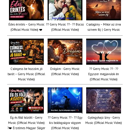
Édes érintés – Gerry Music
?? Gerry Music ?? - ?? Búcsú
Csalogány – Mikor az árva
(Official Music Video) ❤️
(Official Music Video)
szívem fáj | Gerry Music
Csöngess be hozzám, jó
Drágám - Gerry Music
?? Gerry Music ?? - ??
barát – Gerry Music (Official
(Official Music Video)
Egyszer megjavulok én
Music Video)
(Official Music Video)
Ég és föld között - Gerry
?? Gerry Music ?? - ?? Egy
Gyöngyhajú lány - Gerry
Music (Official Music Video)
kis boldogságra vágyom
Music (Official Music Video)
?❤️ Érzelmes Magyar Sláger
(Official Music Video)