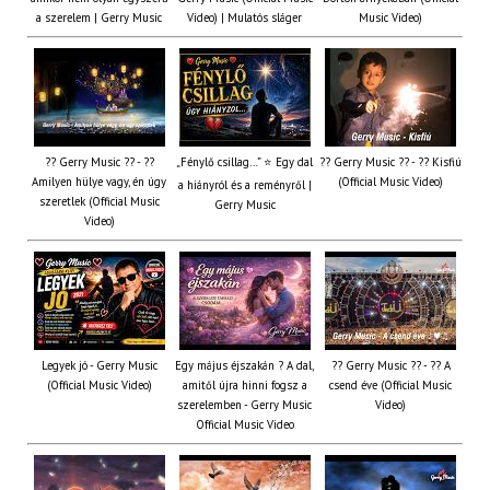
a szerelem | Gerry Music
Video) | Mulatós sláger
Music Video)
?? Gerry Music ?? - ??
„Fénylő csillag…” ⭐ Egy dal
?? Gerry Music ?? - ?? Kisfiú
Amilyen hülye vagy, én úgy
(Official Music Video)
a hiányról és a reményről |
szeretlek (Official Music
Gerry Music
Video)
Legyek jó - Gerry Music
Egy május éjszakán ? A dal,
?? Gerry Music ?? - ?? A
(Official Music Video)
amitől újra hinni fogsz a
csend éve (Official Music
szerelemben - Gerry Music
Video)
Official Music Video