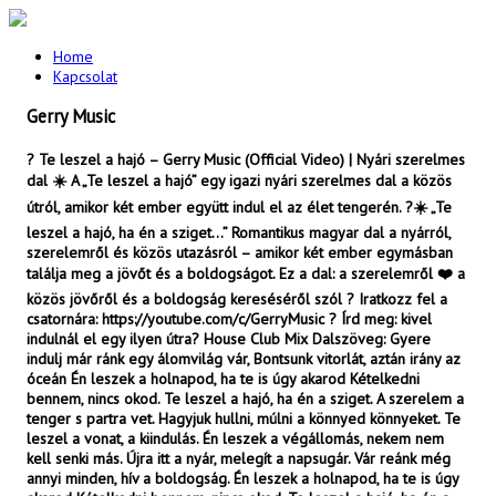
Home
Kapcsolat
Gerry Music
? Te leszel a hajó – Gerry Music (Official Video) | Nyári szerelmes
dal ☀️ A „Te leszel a hajó” egy igazi nyári szerelmes dal a közös
útról, amikor két ember együtt indul el az élet tengerén. ?☀️ „Te
leszel a hajó, ha én a sziget…” Romantikus magyar dal a nyárról,
szerelemről és közös utazásról – amikor két ember egymásban
találja meg a jövőt és a boldogságot. Ez a dal: a szerelemről ❤️ a
közös jövőről és a boldogság kereséséről szól ? Iratkozz fel a
csatornára: https://youtube.com/c/GerryMusic ? Írd meg: kivel
indulnál el egy ilyen útra? House Club Mix Dalszöveg: Gyere
indulj már ránk egy álomvilág vár, Bontsunk vitorlát, aztán irány az
óceán Én leszek a holnapod, ha te is úgy akarod Kételkedni
bennem, nincs okod. Te leszel a hajó, ha én a sziget. A szerelem a
tenger s partra vet. Hagyjuk hullni, múlni a könnyed könnyeket. Te
leszel a vonat, a kiindulás. Én leszek a végállomás, nekem nem
kell senki más. Újra itt a nyár, melegít a napsugár. Vár reánk még
annyi minden, hív a boldogság. Én leszek a holnapod, ha te is úgy