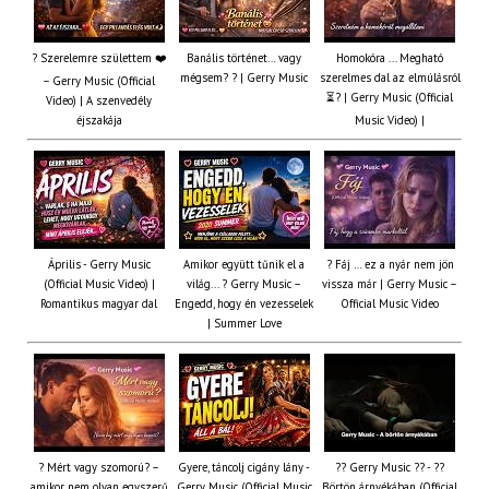
? Szerelemre születtem ❤️
Banális történet… vagy
Homokóra ... Megható
mégsem? ? | Gerry Music
szerelmes dal az elmúlásról
– Gerry Music (Official
⏳? | Gerry Music (Official
Video) | A szenvedély
éjszakája
Music Video) |
Április - Gerry Music
Amikor együtt tűnik el a
? Fáj … ez a nyár nem jön
(Official Music Video) |
világ... ? Gerry Music –
vissza már | Gerry Music –
Romantikus magyar dal
Engedd, hogy én vezesselek
Official Music Video
| Summer Love
? Mért vagy szomorú? –
Gyere, táncolj cigány lány -
?? Gerry Music ?? - ??
amikor nem olyan egyszerű
Gerry Music (Official Music
Börtön árnyékában (Official