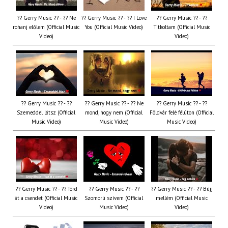
?? Gerry Music ?? - ?? Ne
?? Gerry Music ?? - ?? I Love
?? Gerry Music ?? - ??
rohanj előlem (Official Music
You (Official Music Video)
Titkoltam (Official Music
Video)
Video)
?? Gerry Music ?? - ??
?? Gerry Music ?? - ?? Ne
?? Gerry Music ?? - ??
Szemeddel látsz (Official
mond, hogy nem (Official
Földvár felé félúton (Official
Music Video)
Music Video)
Music Video)
?? Gerry Music ?? - ?? Törd
?? Gerry Music ?? - ??
?? Gerry Music ?? - ?? Bújj
át a csendet (Official Music
Szomorú szívem (Official
mellém (Official Music
Video)
Music Video)
Video)