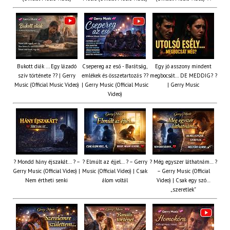
Bukott diák ... Egy lázadó
Csepereg az eső - Barátság,
Egy jó asszony mindent
szív története ?? | Gerry
emlékek és összetartozás ?️?
megbocsát… DE MEDDIG? ?
Music (Official Music Video)
| Gerry Music (Official Music
| Gerry Music
Video)
? Mondd hány éjszakát… ? –
? Elmúlt az éjjel… ? – Gerry
? Még egyszer láthatnám… ?
Gerry Music (Official Video) |
Music (Official Video) | Csak
– Gerry Music (Official
Nem értheti senki
álom voltál
Video) | Csak egy szó…
„szeretlek”