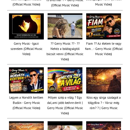
is üres már ? – Gerry Music
(Official Music Video)
Music Video)
(Official Music Video)
Gerry Music - Igazi
?? Gerry Music ?? - ??
Fiam ?‍? Az életem te vagy
szerelem (Official Music
Nehéz a boldogságtól
fiam... - Gerry Music (Official
Video)
búcsút venni (Official Music
Music Video)
Video)
Legyen a Horváth kertben
Milyen szép a világ ? Egy
Köss egy sárga szalagot a
Budán - Gerry Music
dal, ami jobb kedvre derít |
tölgyfára ?️ – Vársz még
(Official Music Video)
Gerry Music (Official Music
rám? ? | Gerry Music
Video)