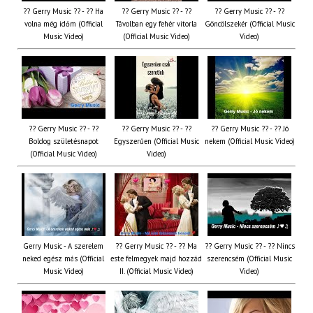
?? Gerry Music ?? - ?? Ha
?? Gerry Music ?? - ??
?? Gerry Music ?? - ??
volna még időm (Official
Távolban egy fehér vitorla
Göncölszekér (Official Music
Music Video)
(Official Music Video)
Video)
?? Gerry Music ?? - ??
?? Gerry Music ?? - ??
?? Gerry Music ?? - ?? Jó
Boldog születésnapot
Egyszerűen (Official Music
nekem (Official Music Video)
(Official Music Video)
Video)
Gerry Music - A szerelem
?? Gerry Music ?? - ?? Ma
?? Gerry Music ?? - ?? Nincs
neked egész más (Official
este felmegyek majd hozzád
szerencsém (Official Music
Music Video)
II. (Official Music Video)
Video)