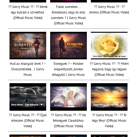
?? Gerry Music ?? - ?? Kérek
Fiatal szerelem ...
?? Gerry Music ?? - ??
egy kulcsot a szívedhez
Álmodozás, vágy és első
Jeremy (Official Music Video)
(Official Music Video)
szerelem ? | Gerry Music
(Official Music Video)
Hull az elsárgult levél ? –
Elmegyek ? – Minden
?? Gerry Music ?? - ?? Miért
Elvesztettelek… | Gerry
megváltozott, amikor
hagytuk, hogy így legyen
Music
elhagytál | Gerry Music
(Official Music Video)
?? Gerry Music ?? - ?? Éjjel
?? Gerry Music ?? - ?? Ha
?? Gerry Music ?? - ?? Te
érkezem (Official Music
felmegyek Claudiához
légy fény! (Official Music
Video)
(Official Music Video)
Video)