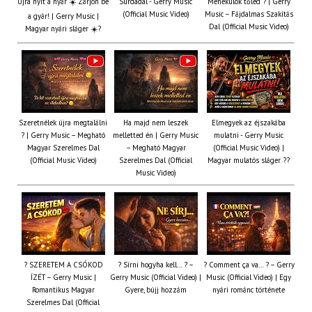
Újra nyit a nyár ☀️ Zárjon be
Surdadal - Gerry Music
Menekülök tőled ? | Gerry
(Official Music Video)
Music – Fájdalmas Szakítás
a gyár! | Gerry Music |
Dal (Official Music Video)
Magyar nyári sláger ☀️?
Szeretnélek újra megtalálni
Ha majd nem leszek
Elmegyek az éjszakába
? | Gerry Music – Megható
melletted én | Gerry Music
mulatni - Gerry Music
Magyar Szerelmes Dal
– Megható Magyar
(Official Music Video) |
(Official Music Video)
Szerelmes Dal (Official
Magyar mulatós sláger ??
Music Video)
? SZERETEM A CSÓKOD
? Sírni hogyha kell… ? –
? Comment ça va… ? – Gerry
ÍZÉT – Gerry Music |
Gerry Music (Official Video) |
Music (Official Video) | Egy
Romantikus Magyar
Gyere, bújj hozzám
nyári románc története
Szerelmes Dal (Official