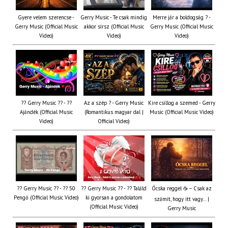
Gyere velem szerencse -
Gerry Music - Te csak mindig
Merre jár a boldogság ? -
Gerry Music (Official Music
akkor sírsz (Official Music
Gerry Music (Official Music
Video)
Video)
Video)
?? Gerry Music ?? - ??
Az a szép ? - Gerry Music
Kire csillog a szemed - Gerry
Ajándék (Official Music
(Romantikus magyar dal |
Music (Official Music Video)
Video)
Official Video)
?? Gerry Music ?? - ?? 50
?? Gerry Music ?? - ?? Találd
Ócska reggel ☕ – Csak az
Pengő (Official Music Video)
ki gyorsan a gondolatom
számít, hogy itt vagy… |
(Official Music Video)
Gerry Music