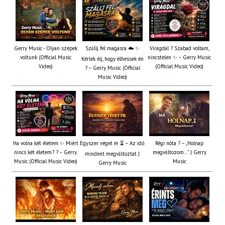
Gerry Music - Olyan szépek
Szállj fel magasra ☁️ ✨
Virágdal ? Szabad voltam,
voltunk (Official Music
nincstelen ✨ – Gerry Music
Kérlek élj, hogy élhessek én
Video)
(Official Music Video)
? – Gerry Music (Official
Music Video)
Ha volna két életem ✨ Miért
Egyszer véget ér ⏳ – Az idő
Régi nóta ? – „Holnap
nincs két életem? ? – Gerry
megváltozom…” | Gerry
mindent megváltoztat |
Music (Official Music Video)
Music
Gerry Music