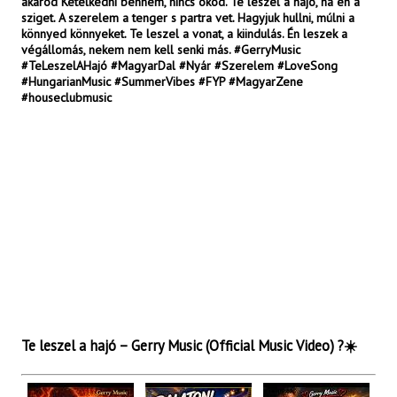
akarod Kételkedni bennem, nincs okod. Te leszel a hajó, ha én a
sziget. A szerelem a tenger s partra vet. Hagyjuk hullni, múlni a
könnyed könnyeket. Te leszel a vonat, a kiindulás. Én leszek a
végállomás, nekem nem kell senki más. #GerryMusic
#TeLeszelAHajó #MagyarDal #Nyár #Szerelem #LoveSong
#HungarianMusic #SummerVibes #FYP #MagyarZene
#houseclubmusic
Te leszel a hajó – Gerry Music (Official Music Video) ?☀️