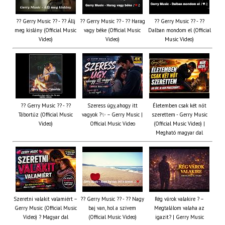
?? Gerry Music ?? - ?? Állj
?? Gerry Music ?? - ?? Harag
?? Gerry Music ?? - ??
meg kislány (Official Music
vagy béke (Official Music
Dalban mondom el (Official
Video)
Video)
Music Video)
?? Gerry Music ?? - ??
Szeress úgy, ahogy itt
Életemben csak két nőt
Tábortűz (Official Music
vagyok ?✨ – Gerry Music |
szerettem - Gerry Music
Video)
Official Music Video
(Official Music Video) |
Megható magyar dal
Szeretni valakit valamiért –
?? Gerry Music ?? - ?? Nagy
Rég várok valakire ? –
Gerry Music (Official Music
baj van, hol a szívem
Megtalálom valaha az
Video) ? Magyar dal
(Official Music Video)
igazit? | Gerry Music