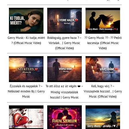
Gerry Music - Ki tudja, miért
Boldogság, gyere haza ? –
?? Gerry Music ?? - ?? Pedró
? (Official Music Video)
Vártalak… | Gerry Music
kocsmája (Official Music
(Official Video)
Video)
Éjszakák és nappalok ? –
Te ott állsz az út végén ❤️ –
Kell, hogy várj ? –
Nélküled minden fáj | Gerry
Visszajövök hozzád… | Gerry
Mindig visszatalálok
Music
Music (Official Video)
hozzád | Gerry Music