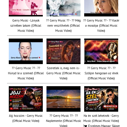
Gerry Music - Lányok
?? Gerry Music ?? - ?? Még
?? Gerry Music ?? - ?? Kacér
szívében lakom (Official
nem veszíthetek (Official
a mosolya (Official Music
Music Video)
Music Video)
Video)
?? Gerry Music ?? - ??
Szeretlek is, meg nem is -
?? Gerry Music ?? - ??
Húnyd le a szemed (Official
Gerry Musc (Official Music
Szóljon hangosan az ének
Music Video)
Video)
(Official Music Video)
Jöjj hozzám - Gerry Music
?? Gerry Music ?? - ??
Ha én szél lehetnék - Gerry
(Official Music Video)
Naplemente (Official Music
Music (Official Music Video)
Video)
?️❤️ Érzelmes Magyar Sláger