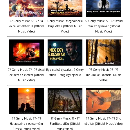
?? Gerry Music ?? - ?? Ha
Gerry Music - Meghalnék a
?? Gerry Music ?? - ?? Szánd
volna két életem II (Official
karjaidban (Official Music
rám az éjszakát (Official
Music Video)
Video)
Music Video)
?? Gerry Music ?? - ?? Veled
Egy utolsó éjszaka… ? Gerry
?? Gerry Music ?? - ??
leélném az életem (Official
Music – Még egy éjszaka
Indulni kell (Official Music
Music Video)
Video)
?? Gerry Music ?? - ??
?? Gerry Music ?? - ??
?? Gerry Music ?? - ?? Sírd
Haragszik az édesanyám
Fordított világ (Official
el gitár (Official Music Video)
(Official Music Video)
Music Video)