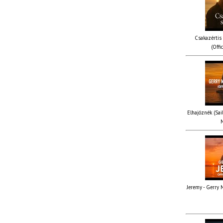
Csakazértis
(Offi
Elhajóznék (Sail
M
Jeremy - Gerry M