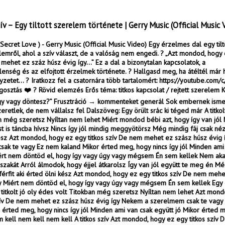
ív – Egy tiltott szerelem története | Gerry Music (Official Music 
 Secret Love ) - Gerry Music (Official Music Video) Egy érzelmes dal egy tilto
elemről, ahol a szív választ, de a valóság nem engedi. ? „Azt mondod, hogy 
 mehet ez száz húsz évig így…” Ez a dal a bizonytalan kapcsolatok, a
enség és az elfojtott érzelmek története. ? Hallgasd meg, ha átéltél már 
yzetet… ? Iratkozz fel a csatornára több tartalomért: https://youtube.com/
osztás ❤️ ? Rövid elemzés Erős téma: titkos kapcsolat / rejtett szerelem Ko
gy vagy döntesz?” Frusztráció → kommenteket generál Sok embernek isme
zeretlek, de nem vállalsz fel Dalszöveg: Egy örült srác ki téged már A titkol
n még szeretsz Nyíltan nem lehet Miért mondod bébi azt, hogy így van jól
t is táncba hívsz Nincs így jól mindig meggyötörsz Még mindig fáj csak nézd
ész Azt mondod, hogy ez egy titkos szív De nem mehet ez szász húsz évig
ak te vagy Ez nem kaland Mikor érted meg, hogy nincs így jól Minden ami
iért nem döntöd el, hogy így vagy úgy vagy mégsem Én sem kellek Nem ak
zakát Arról álmodok, hogy éjjel átkarolsz Így van jól együtt te meg én Mé
férfit aki érted ölni kész Azt mondod, hogy ez egy titkos szív De nem meh
y Miért nem döntöd el, hogy így vagy úgy vagy mégsem Én sem kellek Egy ö
titkolt jó oly édes volt Titokban még szeretsz Nyíltan nem lehet Azt mon
szív De nem mehet ez szász húsz évig így Nekem a szerelmem csak te vagy
 érted meg, hogy nincs így jól Minden ami van csak együtt jó Mikor érted 
 kell nem kell nem kell A titkos szív Azt mondod, hogy ez egy titkos szív