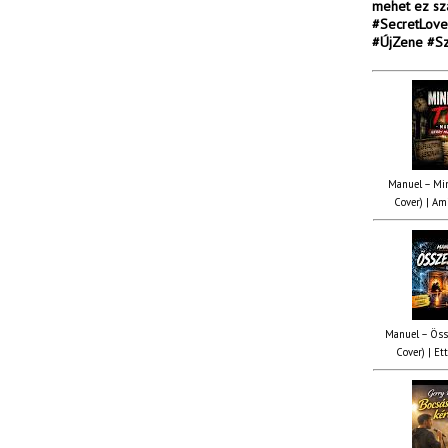
mehet ez sz
#SecretLove
#ÚjZene #S
Manuel – Min
Cover) | Ami
Manuel – Öss
Cover) | Ett