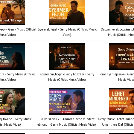
agy - Gerry Music (Official
Gyermek fejjel - Gerry Music (Official Music
Dalban kérek bocsánatot
usic Video)
Video)
Music (Official Mus
ire - Gerry Music (Official
Köszönöm, hogy jó vagy hozzám - Gerry
Forró nyári éjszaka - Gerr
usic Video)
Music (Official Music Video)
Music Vide
nj tovább - Gerry Music
Picike szívek ? – Amikor a zene mindent
Gerry Music - Lehet mind
cial Music Video)
elmond | Gerry Music (Official Music Video)
Romantikus Dal (Officia