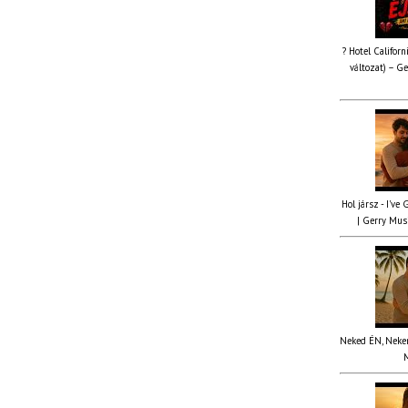
? Hotel Californ
változat) – Ge
Hol jársz - I've
| Gerry Musi
Neked ÉN, Nekem
M