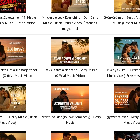
ia „Egyetlen éj…” ? (Magyar
Mindent érted - Everything I Do | Gerry
Gyönyörű nap | Beautiful
rry Music | Official Video
Music (Official Music Video) Érzelmes
Music (Official Mus
magyar dal
 Gotta Get a Message to You
Csak a szívem dobbant - Gerry Music
Te vagy aki kell - Gerry 
c (Official Music Video)
(Official Music Video)
Music Video) Érzelmes,
 TE - Gerry Music (Official
Szeretni valakit (To Love Somebody) - Gerry
Egyszer rájössz - Gerry 
usic Video)
Music
Music Vide