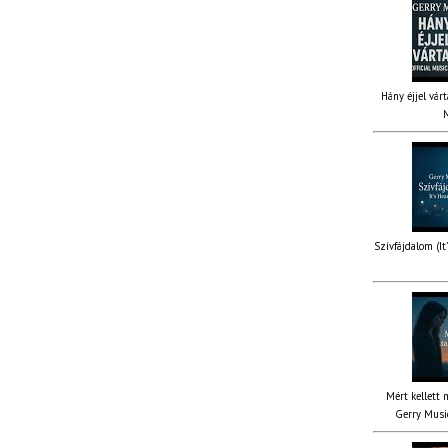
Hány éjjel várt
M
Szívfájdalom (It
Mért kellett 
Gerry Music