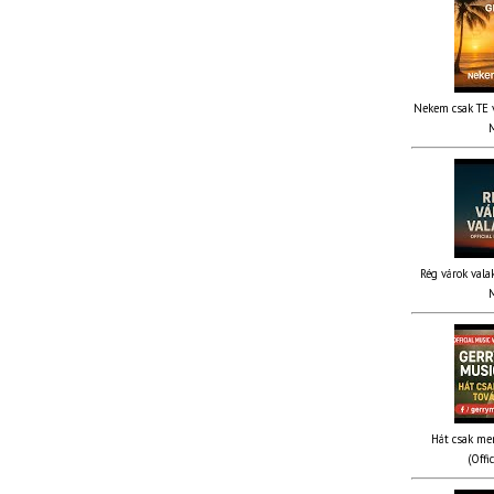
Nekem csak TE v
M
Rég várok valak
M
Hát csak me
(Offi