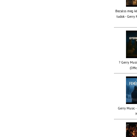
Bocsáss meg ké
tudok - Gerry 
? Gerry Musi
(Offi
Gerry Music - 
M