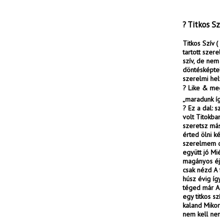
? Titkos Sz
Titkos Szív (
tartott szer
szív, de nem
döntésképtel
szerelmi hel
? Like & meg
„maradunk í
? Ez a dal: s
volt Titokba
szeretsz más
érted ölni k
szerelmem cs
együtt jó M
magányos éjs
csak nézd A 
húsz évig íg
téged már A 
egy titkos 
kaland Mikor
nem kell nem