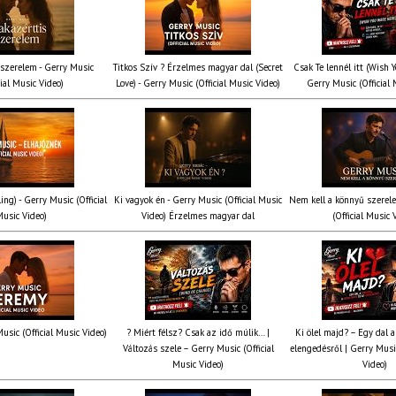
 szerelem - Gerry Music
Titkos Szív ? Érzelmes magyar dal (Secret
Csak Te lennél itt (Wish 
cial Music Video)
Love) - Gerry Music (Official Music Video)
Gerry Music (Official 
ing) - Gerry Music (Official
Ki vagyok én - Gerry Music (Official Music
Nem kell a könnyű szerel
usic Video)
Video) Érzelmes magyar dal
(Official Music 
usic (Official Music Video)
? Miért félsz? Csak az idő múlik… |
Ki ölel majd? – Egy dal a
Változás szele – Gerry Music (Official
elengedésről | Gerry Music
Music Video)
Video)