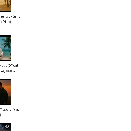
 Sunday - Gerry
ic Video)
Music (Official
 vágyódó dal
Music (Official
o)