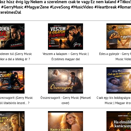
ász húsz évig így Nekem a szerelmem csak te vagy Ez nem kaland #Titkos
 #GerryMusic #MagyarZene #LoveSong #MusicVideo #Heartbreak #Roman
zerelmesDal
denen túl (Gerry Music
Veszem a kalapom – Gerry Music |
Édes a gyönyör - Gerry M
kor a dal a lélekig ér ?
Érzelmes magyar dal
Music Vide
zezsugorít (Gerry Music
Összezsugorít - Gerry Music (Manuel
Csak egy kis boldogságra
ől libabőrös leszel... ?
cover)
Music | Magyar érz