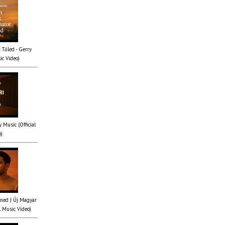
 Tőled - Gerry
ic Video)
y Music (Official
o)
ened | Új Magyar
l Music Video)