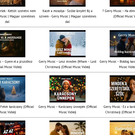
rlek - Kettőt szeretni nem
Kacér a mosolya - Szőke lányért fáj a
? Gerry Music – Ha elmú
Music | Magyar szerelmes
szívem - Gerry Music | Magyar szerelmes
(Official Music 
dal
dal
c – Gyere el a jászolhoz
Gerry Music – Lesz minden (Wham – Last
Gerry Music – Boldog kará
cial Music Video)
Christmas) (Official Music Video)
Music Vide
Fehér karácsony (Official
Gerry Music – Karácsony ünnepén (Official
Gerry Music - Ez a kará
usic Video)
Music Video)
Christmas) (Official 