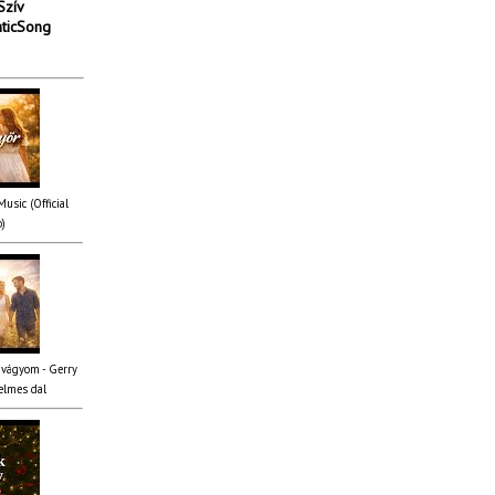
Szív
ticSong
usic (Official
o)
 vágyom - Gerry
elmes dal