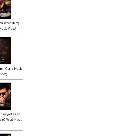
You Were Here) -
Music Video)
em - Gerry Music
Video)
 hiányról és az
 (Official Music