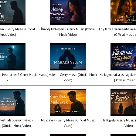
am - Gerry Music (Official
Álmodj kedvesem - Gerry Music (Official
Egy lány a szemembe néze
usic Video)
Music Video)
(Official Music 
’s Heartache) ? Gerry Music
Maradj velem - Gerry Music (Official Music
Ha kigyulnak a csillagok 
?
Video)
| Official Music
most találkoznom véled -
Múló évek - Gerry Music (Official Music
Te figyelj - Gerry Music 
 (Official Music Video)
Video)
Video)