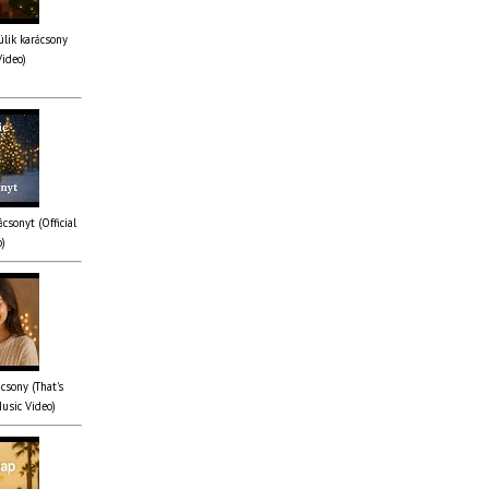
lik karácsony
Video)
csonyt (Official
o)
csony (That's
Music Video)