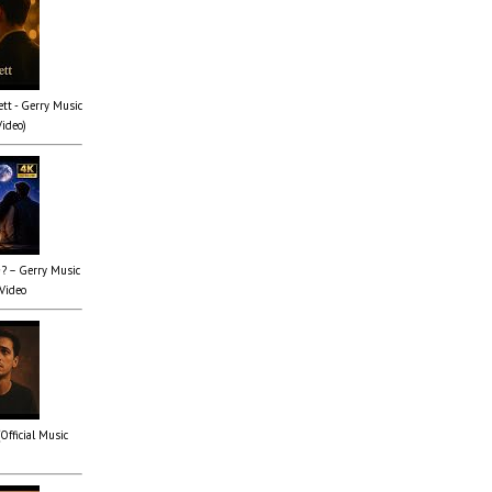
tt - Gerry Music
Video)
✨? – Gerry Music
 Video
(Official Music