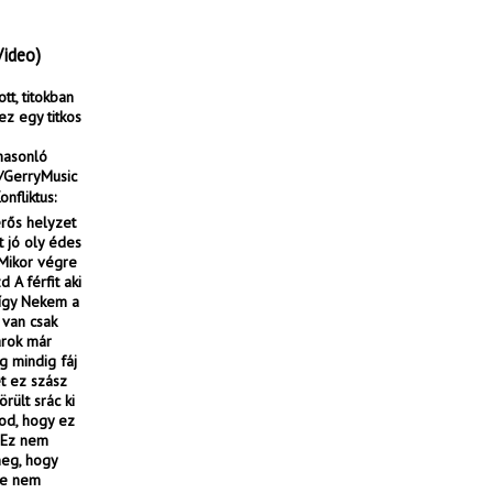
Video)
tt, titokban
ez egy titkos
hasonló
c/GerryMusic
nfliktus:
rős helyzet
t jó oly édes
 Mikor végre
 A férfit aki
 így Nekem a
 van csak
arok már
g mindig fáj
et ez szász
rült srác ki
dod, hogy ez
 Ez nem
meg, hogy
 De nem