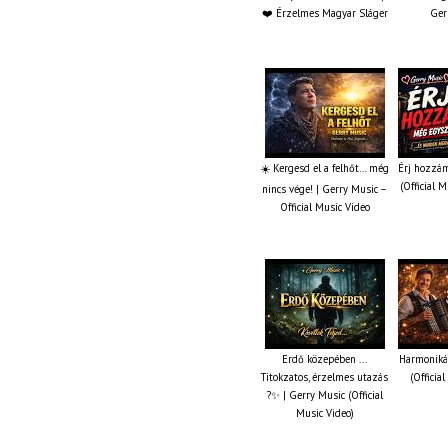
❤️ Érzelmes Magyar Sláger
Ger
☀️ Kergesd el a felhőt… még
Érj hozzám
(Official 
nincs vége! | Gerry Music –
Official Music Video
Erdő közepében ...
Harmonikás
Titokzatos, érzelmes utazás
(Officia
?✨ | Gerry Music (Official
Music Video)