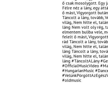
ő csak mosolygott. Egy j
Félre néz a lány, egy át
ő mást, Vigyorgott bután
Táncolt a lány, tovább, 
világ, Nem hitte el, tal
láng Nem volt oly rég, t
elmentem buliba vele, m
felelt ő mást, Vigyorgot
rád Táncolt a lány, tová
világ, Nem hitte el, tal
láng Táncolt a lány, tov
világ, Nem hitte el, tal
láng #TáncoltALány #Ge
#OfficialMusicVideo #M
#HungarianMusic #Danc
#VelünkPörgöttAzEgészVi
#oldmusic