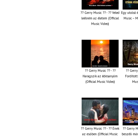
?? Gerry Music ?? - ?? Veled
Egy utolsó 
leélném az életem (Official
Music – M
Music Video)
?? Gerry Music ?? - ??
?? Gerry
Haragszik az édesanyám
Fordított 
(Official Music Video)
Musi
?? Gerry Music ?? - ?? Ének
?? Gerry M
az esőben (Official Music
beszéli már