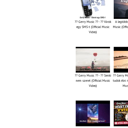
?? Gerry Music ?? - ?? Várok
A legtöbb
egy SMS-t (Official Music
Music (Offi
Video)
?? Gerry Music ?? - ?? Senki
?? Gerry Mu
nem szeret (Official Music
tudok élni n
Video)
Musi