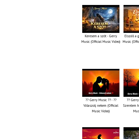
Keresem a szót - Gerry
Elszáll a
Music (Official Music Video)
Music (Offi
?? Gerry Music ?? - ??
?? Gerry
Válaszolj nekem (Official
Szerelem ha
Music Video)
Musi