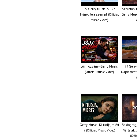
?? Gerry Music ?? - ??
Szeretlek 
Húnyd le a szemed (Official
Gerry Musc
Music Video)
Jöjj hozzám - Gerry Music
?? Gerry
(Official Music Video)
Naplemente 
Gerry Music - Ki tudja, miért
Boldogság,
? (Official Music Video)
Vártalak…
(Offi