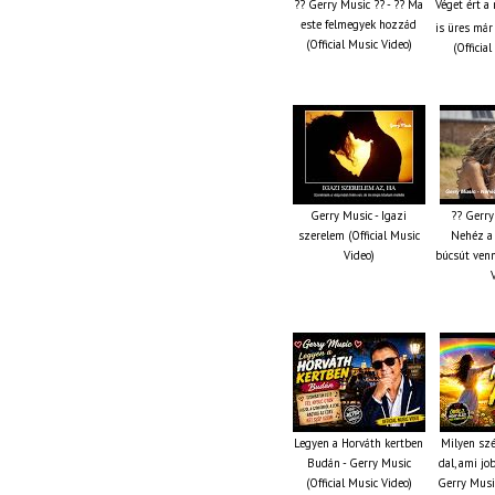
?? Gerry Music ?? - ?? Ma
Véget ért a
este felmegyek hozzád
is üres már
(Official Music Video)
(Officia
Gerry Music - Igazi
?? Gerry
szerelem (Official Music
Nehéz a 
Video)
búcsút venn
Legyen a Horváth kertben
Milyen szé
Budán - Gerry Music
dal, ami jo
(Official Music Video)
Gerry Music