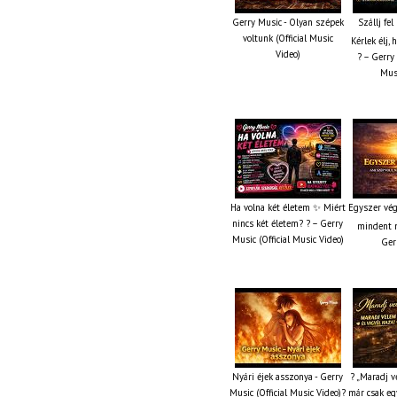
Gerry Music - Olyan szépek
Szállj fe
voltunk (Official Music
Kérlek élj,
Video)
? – Gerry 
Musi
Ha volna két életem ✨ Miért
Egyszer vég
nincs két életem? ? – Gerry
mindent m
Music (Official Music Video)
Ger
Nyári éjek asszonya - Gerry
? „Maradj v
Music (Official Music Video)?
már csak eg