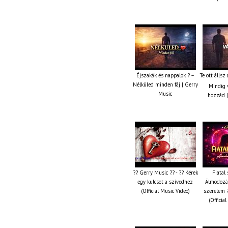
Éjszakák és nappalok ? –
Te ott állsz
Nélküled minden fáj | Gerry
Mindig v
Music
hozzád |
?? Gerry Music ?? - ?? Kérek
Fiatal 
egy kulcsot a szívedhez
Álmodozás
(Official Music Video)
szerelem ?
(Officia