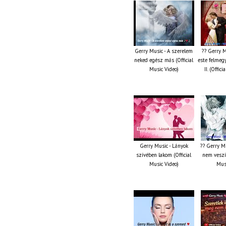
Gerry Music - A szerelem
?? Gerry M
neked egész más (Official
este felmeg
Music Video)
II. (Offic
Gerry Music - Lányok
?? Gerry M
szívében lakom (Official
nem veszít
Music Video)
Musi