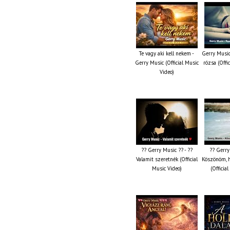
Te vagy aki kell nekem -
Gerry Music
Gerry Music (Official Music
rózsa (Offi
Video)
?? Gerry Music ?? - ??
?? Gerry
Valamit szeretnék (Official
Köszönöm, 
Music Video)
(Officia