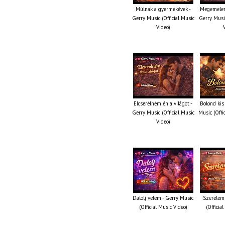
Múlnak a gyermekévek -
Megemelem
Gerry Music (Official Music
Gerry Music
Video)
Elcserélném én a világot -
Bolond kis
Gerry Music (Official Music
Music (Offi
Video)
Dalolj velem - Gerry Music
Szerelem 
(Official Music Video)
(Officia