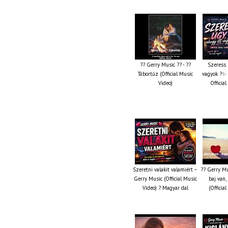
?? Gerry Music ?? - ??
Szeress 
Tábortűz (Official Music
vagyok ?✨ 
Video)
Officia
Szeretni valakit valamiért –
?? Gerry Mu
Gerry Music (Official Music
baj van,
Video) ? Magyar dal
(Officia