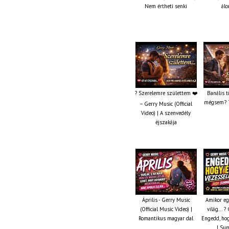
Nem értheti senki
álo
? Szerelemre születtem ❤️
Banális t
mégsem? ?
– Gerry Music (Official
Video) | A szenvedély
éjszakája
Április - Gerry Music
Amikor eg
(Official Music Video) |
világ... 
Romantikus magyar dal
Engedd, hog
| Su