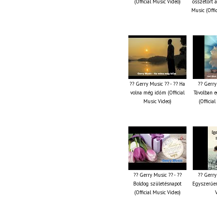
(Official Music Video)
összetört 
Music (Offi
?? Gerry Music ?? - ?? Ha
?? Gerry
volna még időm (Official
Távolban e
Music Video)
(Officia
?? Gerry Music ?? - ??
?? Gerry
Boldog születésnapot
Egyszerűen
(Official Music Video)