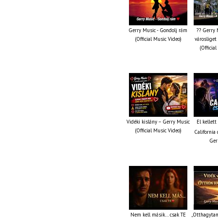
Gerry Music - Gondolj rám
?? Gerry 
(Official Music Video)
városliget
(Officia
Vidéki kislány – Gerry Music
El kellet
(Official Music Video)
California 
Ger
Nem kell másik… csak TE
„Otthagytam