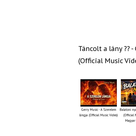
Táncolt a lány ?? -
(Official Music Vid
Gerry Music - A Szerelem
Balatoni ny
lángja (Official Music Video)
(Official
Magyar 