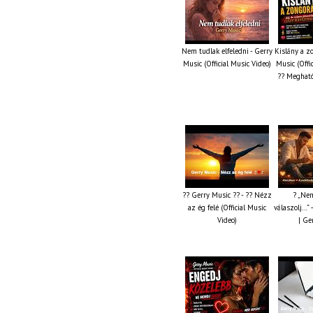
Nem tudlak elfeledni - Gerry
Kislány a z
Music (Official Music Video)
Music (Offi
?? Megható
?? Gerry Music ?? - ?? Nézz
? „Nem
az ég felé (Official Music
válaszolj…” 
Video)
| Ge