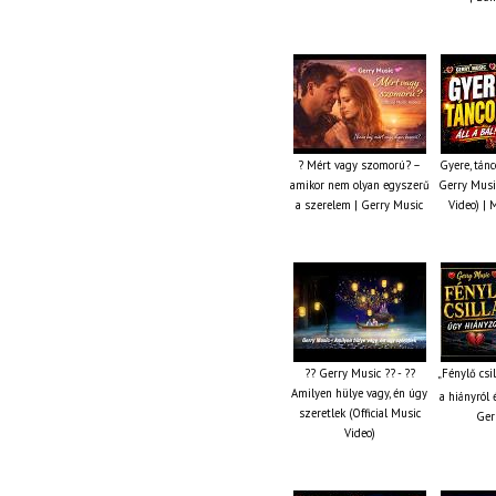
? Mért vagy szomorú? –
Gyere, tánc
amikor nem olyan egyszerű
Gerry Music
a szerelem | Gerry Music
Video) | 
?? Gerry Music ?? - ??
„Fénylő csi
Amilyen hülye vagy, én úgy
a hiányról 
szeretlek (Official Music
Ger
Video)