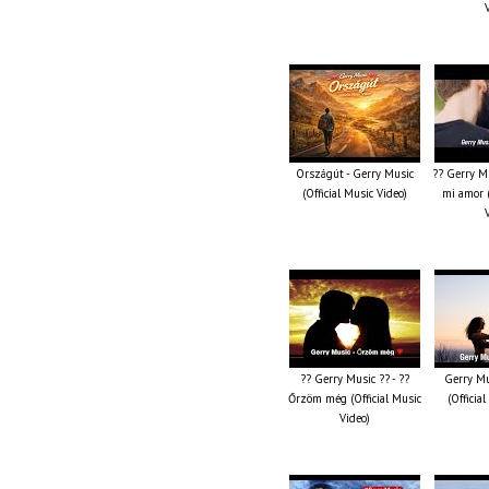
Országút - Gerry Music
?? Gerry Mu
(Official Music Video)
mi amor (
?? Gerry Music ?? - ??
Gerry Mu
Őrzöm még (Official Music
(Officia
Video)