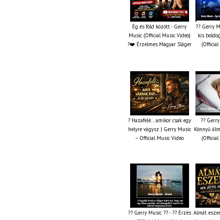
Ég és föld között - Gerry
?? Gerry M
Music (Official Music Video)
kis boldo
?❤️ Érzelmes Magyar Sláger
(Officia
? Hazafelé… amikor csak egy
?? Gerry
helyre vágysz | Gerry Music
Könnyű álm
– Official Music Video
(Officia
?? Gerry Music ?? - ?? Érzés
Almát esze