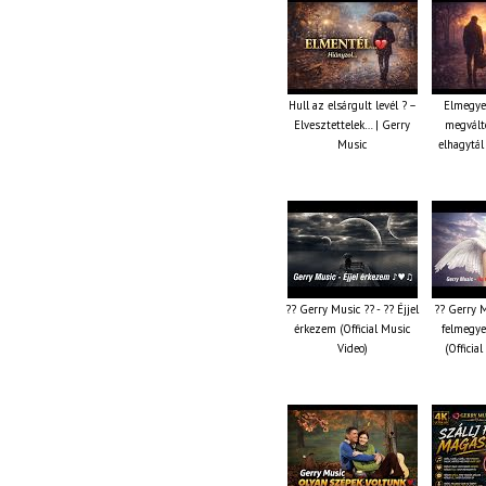
Hull az elsárgult levél ? –
Elmegye
Elvesztettelek… | Gerry
megválto
Music
elhagytál
?? Gerry Music ?? - ?? Éjjel
?? Gerry M
érkezem (Official Music
felmegye
Video)
(Officia