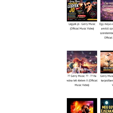
Legyek jó - Gerry Music
Egy május é
(Official Music Video)
amitől újr
szerelembe
Officia
?? Gerry Music ?? - ?? Ha
Gerry Musi
volna két életem II (Official
karjaidban
Music Video)