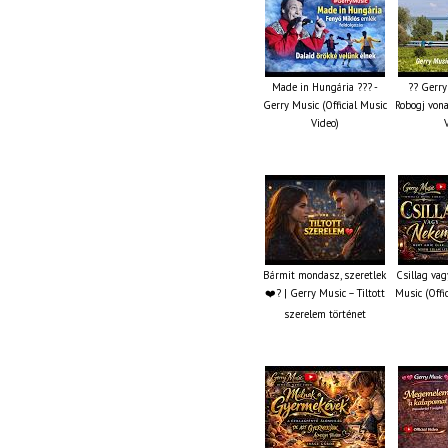
Made in Hungária ??? -
?? Gerry
Gerry Music (Official Music
Robogj vona
Video)
Bármit mondasz, szeretlek
Csillag va
❤️‍? | Gerry Music – Tiltott
Music (Offi
szerelem történet