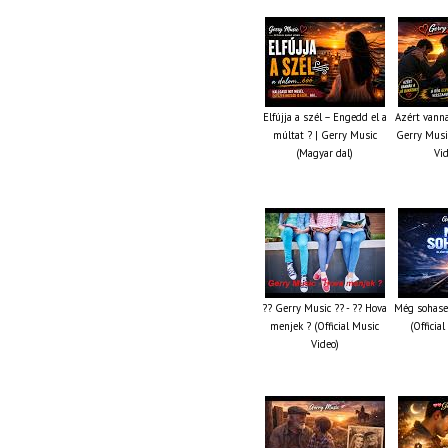
Elfújja a szél – Engedd el a
Azért vanna
múltat ? | Gerry Music
Gerry Music
(Magyar dal)
Vi
?? Gerry Music ?? - ?? Hova
Még sohase
menjek ? (Official Music
(Officia
Video)