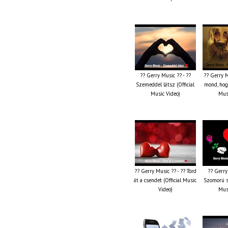
?? Gerry Music ?? - ??
?? Gerry M
Szemeddel látsz (Official
mond, hog
Music Video)
Musi
?? Gerry Music ?? - ?? Törd
?? Gerry
át a csendet (Official Music
Szomorú sz
Video)
Musi