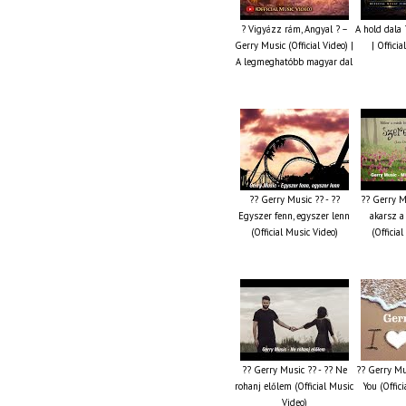
? Vigyázz rám, Angyal ? –
A hold dala
Gerry Music (Official Video) |
| Offici
A legmeghatóbb magyar dal
?? Gerry Music ?? - ??
?? Gerry M
Egyszer fenn, egyszer lenn
akarsz a
(Official Music Video)
(Officia
?? Gerry Music ?? - ?? Ne
?? Gerry Mus
rohanj előlem (Official Music
You (Offic
Video)