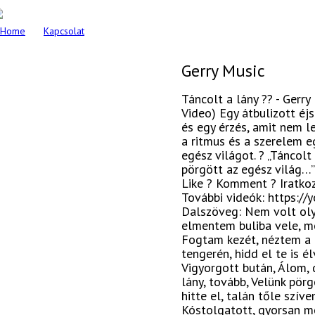
Home
Kapcsolat
Gerry Music
Táncolt a lány ?? - Gerry 
Video) Egy átbulizott éj
és egy érzés, amit nem le
a ritmus és a szerelem e
egész világot. ? „Táncolt
pörgött az egész világ…”
Like ? Komment ? Iratkoz
További videók: https://
Dalszöveg: Nem volt oly 
elmentem buliba vele, m
Fogtam kezét, néztem a 
tengerén, hidd el te is é
Vigyorgott bután, Álom,
lány, tovább, Velünk pör
hitte el, talán tőle szí
Kóstolgatott, gyorsan me