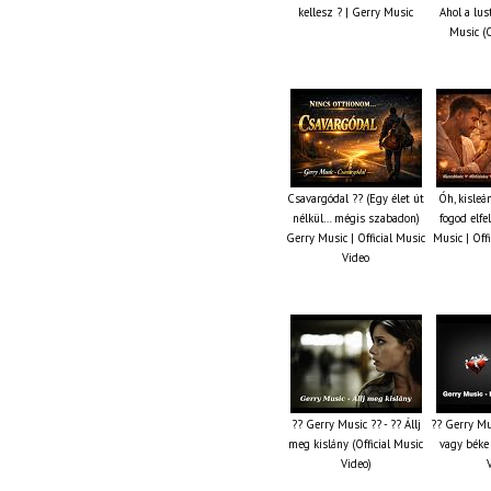
kellesz ? | Gerry Music
Ahol a lus
Music (O
Csavargódal ?? (Egy élet út
Óh, kisleá
nélkül… mégis szabadon)
fogod elfe
Gerry Music | Official Music
Music | Off
Video
?? Gerry Music ?? - ?? Állj
?? Gerry Mu
meg kislány (Official Music
vagy béke 
Video)