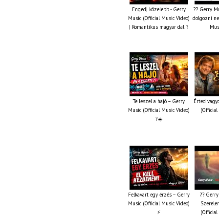
Engedj közelebb - Gerry
?? Gerry Mu
Music (Official Music Video)
dolgozni ne 
| Romantikus magyar dal ?
Musi
Te leszel a hajó – Gerry
Érted vagy
Music (Official Music Video)
(Officia
?☀️
Felkavart egy érzés – Gerry
?? Gerry
Music (Official Music Video)
Szerelem
⚡
(Officia