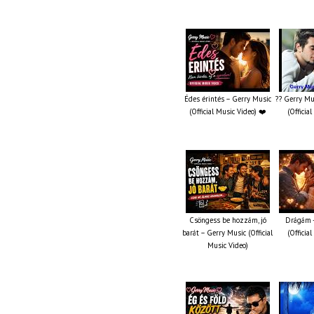
Édes érintés – Gerry Music
?? Gerry Mu
(Official Music Video) ❤️
(Officia
Csöngess be hozzám, jó
Drágám -
barát – Gerry Music (Official
(Officia
Music Video)