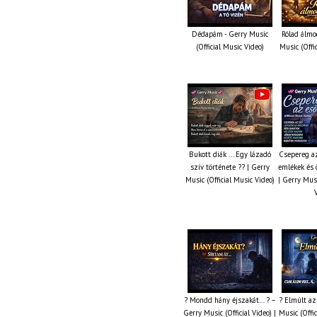
Dédapám - Gerry Music
Rólad álmo
(Official Music Video)
Music (Offi
Bukott diák ... Egy lázadó
Csepereg az
szív története ?? | Gerry
emlékek és 
Music (Official Music Video)
| Gerry Musi
? Mondd hány éjszakát… ? –
? Elmúlt az
Gerry Music (Official Video) |
Music (Offic