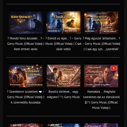
? Mondd hány éjszakát… ? –
? Elmúlt az éjjel… ? – Gerry
? Még egyszer láthatnám… ?
Gerry Music (Official Video) |
Music (Official Video) | Csak
– Gerry Music (Official Video)
Nem értheti senki
álom voltál
| Csak egy szó… „szeretlek”
? Szerelemre születtem ❤️ –
Banális történet… vagy
Homokóra ... Megható
Gerry Music (Official Video) |
mégsem? ? | Gerry Music
szerelmes dal az elmúlásról
A szenvedély éjszakája
⏳? | Gerry Music (Official
Music Video) |