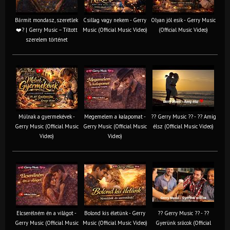
Bármit mondasz, szeretlek
Csillag vagy nekem - Gerry
Olyan jól esik - Gerry Music
❤️‍? | Gerry Music – Tiltott
Music (Official Music Video)
(Official Music Video)
szerelem történet
Múlnak a gyermekévek -
Megemelem a kalapomat -
?? Gerry Music ?? - ?? Amíg
Gerry Music (Official Music
Gerry Music (Official Music
élsz (Official Music Video)
Video)
Video)
Elcserélném én a világot -
Bolond kis életünk - Gerry
?? Gerry Music ?? - ??
Gerry Music (Official Music
Music (Official Music Video)
Gyerünk srácok (Official