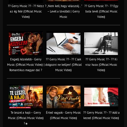
?? Gerry Music ?? - ?? Nézz
? „Nem kell, hogy válaszolj…”
?? Gerry Music ?? - ?? Egy
az ég felé (Official Music
– Levél a távolból | Gerry
buta levél (Official Music
Video)
Music
Video)
Engedj közelebb - Gerry
?? Gerry Music ?? - ?? Csak
?? Gerry Music ?? - ?? Ki
Music (Official Music Video) |
dolgozni ne kelljen! (Official
visz haza (Official Music
Romantikus magyar dal ?
Music Video)
Video)
Te leszel a hajó – Gerry
Érted vagyok - Gerry Music
?? Gerry Music ?? - ?? Add a
Music (Official Music Video)
(Official Music Video)
kezed (Official Music Video)
?☀️