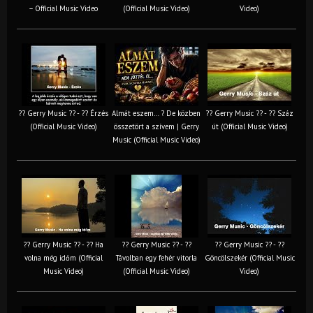
– Official Music Video
(Official Music Video)
Video)
?? Gerry Music ?? - ?? Érzés
Almát eszem… ? De közben
?? Gerry Music ?? - ?? Száz
(Official Music Video)
összetört a szívem | Gerry
út (Official Music Video)
Music (Official Music Video)
?? Gerry Music ?? - ?? Ha
?? Gerry Music ?? - ??
?? Gerry Music ?? - ??
volna még időm (Official
Távolban egy fehér vitorla
Göncölszekér (Official Music
Music Video)
(Official Music Video)
Video)