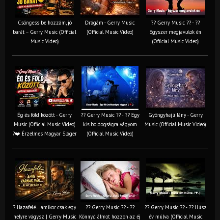
Csöngess be hozzám, jó
Drágám - Gerry Music
?? Gerry Music ?? - ??
barát – Gerry Music (Official
(Official Music Video)
Egyszer megjavulok én
Music Video)
(Official Music Video)
Ég és föld között - Gerry
?? Gerry Music ?? - ?? Egy
Gyöngyhajú lány - Gerry
Music (Official Music Video)
kis boldogságra vágyom
Music (Official Music Video)
?❤️ Érzelmes Magyar Sláger
(Official Music Video)
? Hazafelé… amikor csak egy
?? Gerry Music ?? - ??
?? Gerry Music ?? - ?? Húsz
helyre vágysz | Gerry Music
Könnyű álmot hozzon az éj
év múlva (Official Music