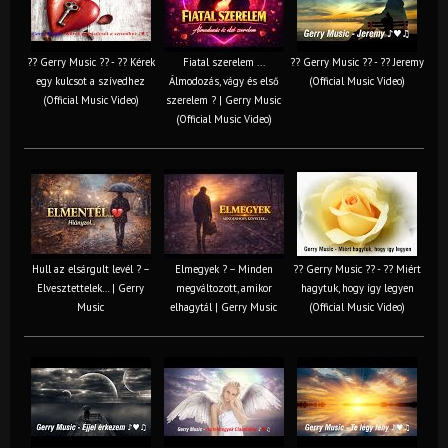
?? Gerry Music ?? - ?? Kérek
Fiatal szerelem ...
?? Gerry Music ?? - ?? Jeremy
egy kulcsot a szívedhez
Álmodozás, vágy és első
(Official Music Video)
(Official Music Video)
szerelem ? | Gerry Music
(Official Music Video)
Hull az elsárgult levél ? –
Elmegyek ? – Minden
?? Gerry Music ?? - ?? Miért
Elvesztettelek… | Gerry
megváltozott, amikor
hagytuk, hogy így legyen
Music
elhagytál | Gerry Music
(Official Music Video)