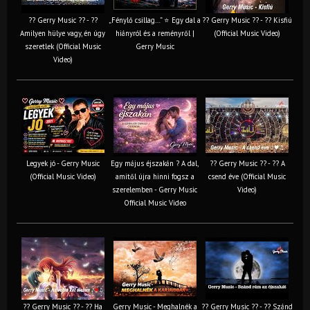
?? Gerry Music ?? - ??
„Fénylő csillag…” ⭐ Egy dal a
?? Gerry Music ?? - ?? Kisfiú
Amilyen hülye vagy, én úgy
hiányról és a reményről |
(Official Music Video)
szeretlek (Official Music
Gerry Music
Video)
Legyek jó - Gerry Music
Egy május éjszakán ? A dal,
?? Gerry Music ?? - ?? A
(Official Music Video)
amitől újra hinni fogsz a
csend éve (Official Music
szerelemben - Gerry Music
Video)
Official Music Video
?? Gerry Music ?? - ?? Ha
Gerry Music - Meghalnék a
?? Gerry Music ?? - ?? Szánd