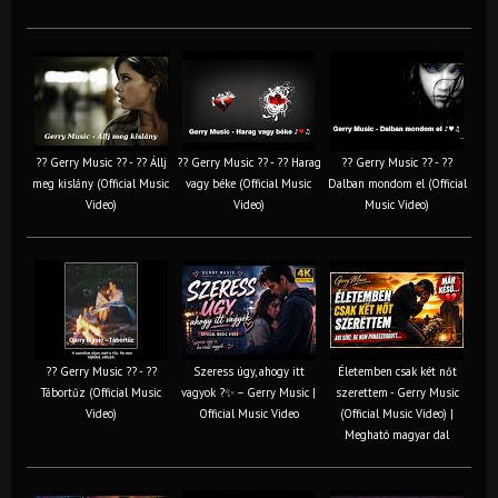
?? Gerry Music ?? - ?? Állj
?? Gerry Music ?? - ?? Harag
?? Gerry Music ?? - ??
meg kislány (Official Music
vagy béke (Official Music
Dalban mondom el (Official
Video)
Video)
Music Video)
?? Gerry Music ?? - ??
Szeress úgy, ahogy itt
Életemben csak két nőt
Tábortűz (Official Music
vagyok ?✨ – Gerry Music |
szerettem - Gerry Music
Video)
Official Music Video
(Official Music Video) |
Megható magyar dal