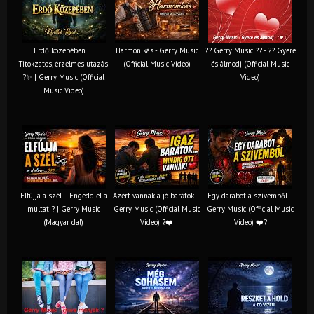
Erdő közepében ...
Harmonikás - Gerry Music
?? Gerry Music ?? - ?? Gyere
Titokzatos, érzelmes utazás
(Official Music Video)
és álmodj (Official Music
?✨ | Gerry Music (Official
Video)
Music Video)
Elfújja a szél – Engedd el a
Azért vannak a jó barátok –
Egy darabot a szívemből –
múltat ? | Gerry Music
Gerry Music (Official Music
Gerry Music (Official Music
(Magyar dal)
Video) ?❤️
Video) ❤️?