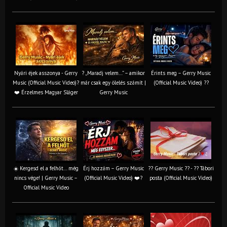
Nyári éjek asszonya - Gerry
? „Maradj velem…” – amikor
Érints meg – Gerry Music
Music (Official Music Video)?
már csak egy ölelés számít |
(Official Music Video) ??
❤️ Érzelmes Magyar Sláger
Gerry Music
☀️ Kergesd el a felhőt… még
Érj hozzám – Gerry Music
?? Gerry Music ?? - ?? Tábori
nincs vége! | Gerry Music –
(Official Music Video) ❤️?
posta (Official Music Video)
Official Music Video