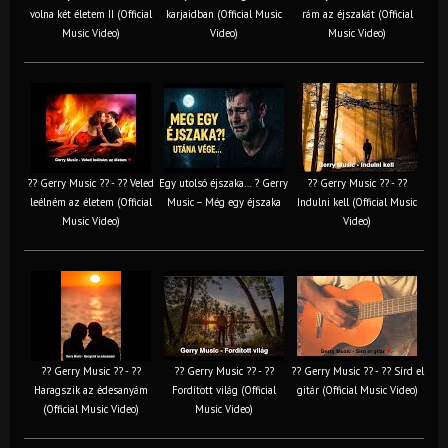
volna két életem II (Official
karjaidban (Official Music
rám az éjszakát (Official
Music Video)
Video)
Music Video)
?? Gerry Music ?? - ?? Veled
Egy utolsó éjszaka… ? Gerry
?? Gerry Music ?? - ??
leélném az életem (Official
Music – Még egy éjszaka
Indulni kell (Official Music
Music Video)
Video)
?? Gerry Music ?? - ??
?? Gerry Music ?? - ??
?? Gerry Music ?? - ?? Sírd el
Haragszik az édesanyám
Fordított világ (Official
gitár (Official Music Video)
(Official Music Video)
Music Video)