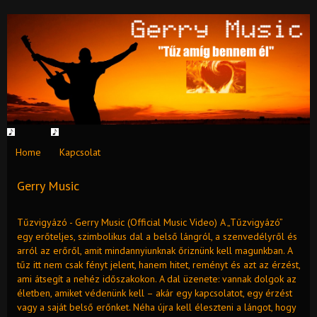
Home
Kapcsolat
Gerry Music
Tűzvigyázó - Gerry Music (Official Music Video) A „Tűzvigyázó”
egy erőteljes, szimbolikus dal a belső lángról, a szenvedélyről és
arról az erőről, amit mindannyiunknak őriznünk kell magunkban. A
tűz itt nem csak fényt jelent, hanem hitet, reményt és azt az érzést,
ami átsegít a nehéz időszakokon. A dal üzenete: vannak dolgok az
életben, amiket védenünk kell – akár egy kapcsolatot, egy érzést
vagy a saját belső erőnket. Néha újra kell éleszteni a lángot, hogy