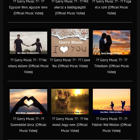
?? Gerry Music ?? - ??
?? Gerry Music ?? - ?? Mit
?? Gerry Music ?? - ?? Fújja
Egyszer fenn, egyszer lenn
akarsz a boldogságtól
el a szél (Official Music
(Official Music Video)
(Official Music Video)
Video)
?? Gerry Music ?? - ?? Ne
?? Gerry Music ?? - ?? I Love
?? Gerry Music ?? - ??
rohanj előlem (Official Music
You (Official Music Video)
Titkoltam (Official Music
Video)
Video)
?? Gerry Music ?? - ??
?? Gerry Music ?? - ?? Ne
?? Gerry Music ?? - ??
Szemeddel látsz (Official
mond, hogy nem (Official
Földvár felé félúton (Official
Music Video)
Music Video)
Music Video)