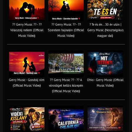
?? Gerry Music ?? - ??
?? Gerry Music ?? - ??
? Te és én… 30 év után |
Válaszolj nekem (Official
Szerelem hajnalán (Official
Gerry Music (Nosztalgikus
Music Video)
Music Video)
magyar dal)
Gerry Music - Gondolj rám
?? Gerry Music ?? - ?? A
Ohio - Gerry Music (Official
(Official Music Video)
városliget kellős közepén
Music Video)
(Official Music Video)