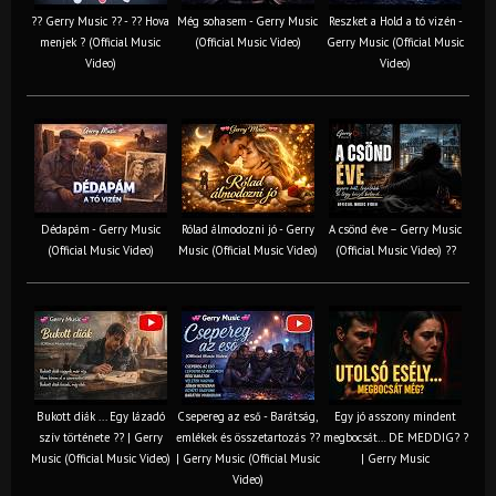
?? Gerry Music ?? - ?? Hova
Még sohasem - Gerry Music
Reszket a Hold a tó vizén -
menjek ? (Official Music
(Official Music Video)
Gerry Music (Official Music
Video)
Video)
Dédapám - Gerry Music
Rólad álmodozni jó - Gerry
A csönd éve – Gerry Music
(Official Music Video)
Music (Official Music Video)
(Official Music Video) ??
Bukott diák ... Egy lázadó
Csepereg az eső - Barátság,
Egy jó asszony mindent
szív története ?? | Gerry
emlékek és összetartozás ?️?
megbocsát… DE MEDDIG? ?
Music (Official Music Video)
| Gerry Music (Official Music
| Gerry Music
Video)