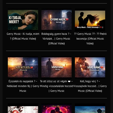
Gerry Music - Ki tudja, miért
Boldogság, gyere haza ? –
?? Gerry Music ?? - ?? Pedró
? (Official Music Video)
Vártalak… | Gerry Music
kocsmája (Official Music
(Official Video)
Video)
Éjszakák és nappalok ? –
Te ott állsz az út végén ❤️ –
Kell, hogy várj ? –
Nélküled minden fáj | Gerry
Mindig visszatalálok hozzád
Visszajövök hozzád… | Gerry
Music
| Gerry Music
Music (Official Video)