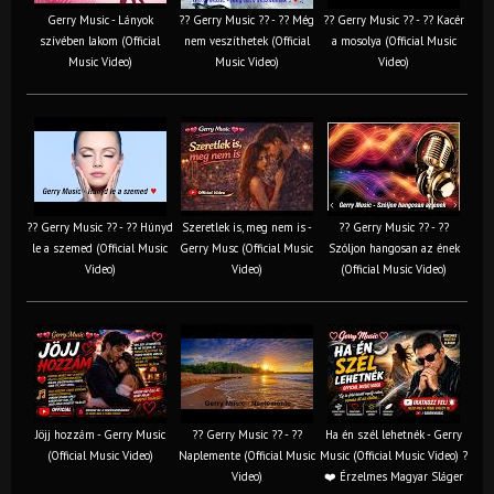
Gerry Music - Lányok
?? Gerry Music ?? - ?? Még
?? Gerry Music ?? - ?? Kacér
szívében lakom (Official
nem veszíthetek (Official
a mosolya (Official Music
Music Video)
Music Video)
Video)
?? Gerry Music ?? - ?? Húnyd
Szeretlek is, meg nem is -
?? Gerry Music ?? - ??
le a szemed (Official Music
Gerry Musc (Official Music
Szóljon hangosan az ének
Video)
Video)
(Official Music Video)
Jöjj hozzám - Gerry Music
?? Gerry Music ?? - ??
Ha én szél lehetnék - Gerry
(Official Music Video)
Naplemente (Official Music
Music (Official Music Video) ?️
Video)
❤️ Érzelmes Magyar Sláger