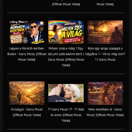
(Official Music Video)
Music Video)
Legyen a Horváth kertben
Milyen szép a világ ? Egy
Köss egy sárga szalagot a
Budán - Gerry Music (Official
dal, ami jobb kedvre derít |
tölgyfára ?️ – Vársz még rám?
Music Video)
Gerry Music (Official Music
? | Gerry Music
Video)
Országút - Gerry Music
?? Gerry Music ?? - ?? Hola
Nem mondtam el - Gerry
(Official Music Video)
mi amor (Official Music
Music (Official Music Video)
Video)