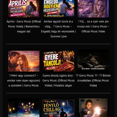
Április - Gerry Music (Official
Amikor együtt tűnik el a
? Fáj … ez a nyár nem jön
Music Video) | Romantikus
világ... ? Gerry Music –
vissza már | Gerry Music –
magyar dal
Engedd, hogy én vezesselek |
Official Music Video
Summer Love
? Mért vagy szomorú? –
Gyere, táncolj cigány lány -
?? Gerry Music ?? - ?? Börtön
amikor nem olyan egyszerű
Gerry Music (Official Music
árnyékában (Official Music
a szerelem | Gerry Music
Video) | Mulatós sláger
Video)