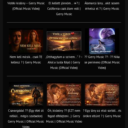
Vidéki kislány – Gerry Music
El kellett jönnöm… ✈️? |
Álomarcú lány… akit sosem
(Official Music Video)
California csak álom volt |
érhetsz el ? | Gerry Music
Gerry Music
Nem kell másik… csak TE
„Otthagytam a szívem…” ? –
?? Gerry Music ?? - ?? Nika
kellesz ? | Gerry Music
Ahol a lusta folyó | Gerry
se perimeno (Official Music
Music (Official Video)
Video)
Csavargódal ?? (Egy élet út
Óh, kisleány ?? (EZT nem
? Egy lány az első sorból… és
nélkül… mégis szabadon)
fogod elfelejteni…) Gerry
örökre eltűnt ? | Gerry Music
Gerry Music | Official Music
Music | Official Music Video
Video