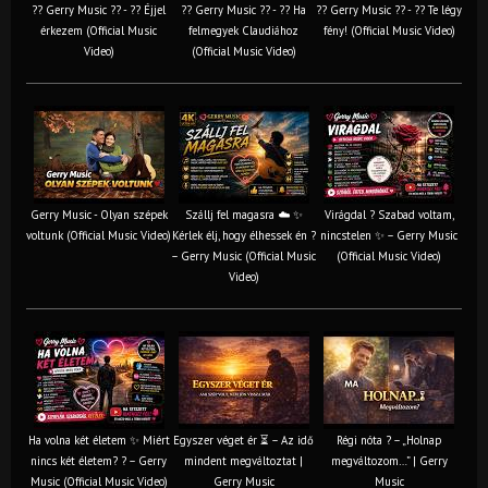
?? Gerry Music ?? - ?? Éjjel
?? Gerry Music ?? - ?? Ha
?? Gerry Music ?? - ?? Te légy
érkezem (Official Music
felmegyek Claudiához
fény! (Official Music Video)
Video)
(Official Music Video)
Gerry Music - Olyan szépek
Szállj fel magasra ☁️ ✨
Virágdal ? Szabad voltam,
voltunk (Official Music Video)
Kérlek élj, hogy élhessek én ?
nincstelen ✨ – Gerry Music
– Gerry Music (Official Music
(Official Music Video)
Video)
Ha volna két életem ✨ Miért
Egyszer véget ér ⏳ – Az idő
Régi nóta ? – „Holnap
nincs két életem? ? – Gerry
mindent megváltoztat |
megváltozom…” | Gerry
Music (Official Music Video)
Gerry Music
Music