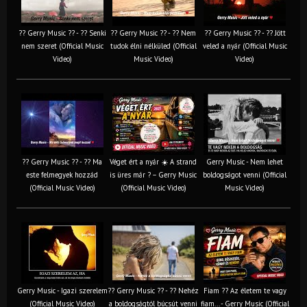
?? Gerry Music ?? - ?? Senki
?? Gerry Music ?? - ?? Nem
?? Gerry Music ?? - ?? Jött
nem szeret (Official Music
tudok élni nélküled (Official
veled a nyár (Official Music
Video)
Music Video)
Video)
?? Gerry Music ?? - ?? Ma
Véget ért a nyár ☀️ A strand
Gerry Music - Nem lehet
este felmegyek hozzád
is üres már ? – Gerry Music
boldogságot venni (Official
(Official Music Video)
(Official Music Video)
Music Video)
Gerry Music - Igazi szerelem
?? Gerry Music ?? - ?? Nehéz
Fiam ?‍? Az életem te vagy
(Official Music Video)
a boldogságtól búcsút venni
fiam... - Gerry Music (Official