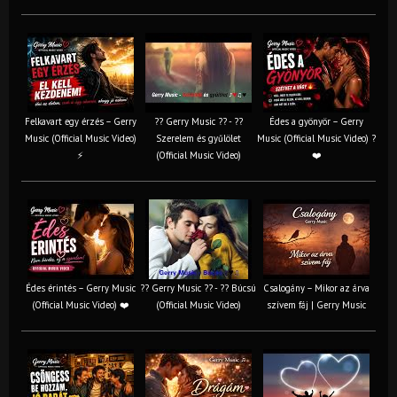
Felkavart egy érzés – Gerry
?? Gerry Music ?? - ??
Édes a gyönyör – Gerry
Music (Official Music Video)
Szerelem és gyűlölet
Music (Official Music Video) ?
⚡
(Official Music Video)
❤️
Édes érintés – Gerry Music
?? Gerry Music ?? - ?? Búcsú
Csalogány – Mikor az árva
(Official Music Video) ❤️
(Official Music Video)
szívem fáj | Gerry Music