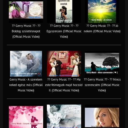
?? Gerry Music ?? - ??
?? Gerry Music ?? - ??
?? Gerry Music ?? - ?? Jó
Boldog születésnapot
Egyszerűen (Official Music
nekem (Official Music Video)
(Official Music Video)
Video)
Gerry Music - A szerelem
?? Gerry Music ?? - ?? Ma
?? Gerry Music ?? - ?? Nincs
neked egész más (Official
este felmegyek majd hozzád
szerencsém (Official Music
Music Video)
II. (Official Music Video)
Video)