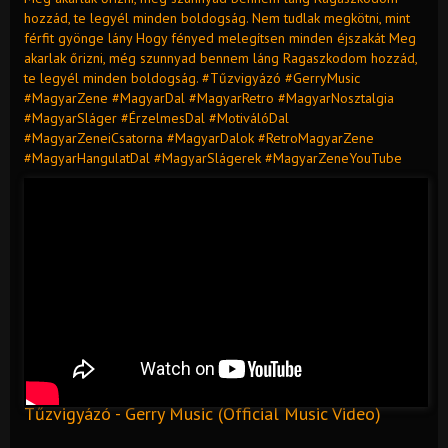
hozzád, te legyél minden boldogság. Nem tudlak megkötni, mint
férfit gyönge lány Hogy fényed melegítsen minden éjszakát Meg
akarlak őrizni, még szunnyad bennem láng Ragaszkodom hozzád,
te legyél minden boldogság. #Tűzvigyázó #GerryMusic
#MagyarZene #MagyarDal #MagyarRetro #MagyarNosztalgia
#MagyarSláger #ÉrzelmesDal #MotiválóDal
#MagyarZeneiCsatorna #MagyarDalok #RetroMagyarZene
#MagyarHangulatDal #MagyarSlágerek #MagyarZeneYouTube
Tűzvigyázó - Gerry Music (Official Music Video)