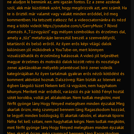
ne aludjon ki bennünk az, ami igazán fontos. Ez a zene azoknak
szól, akik már küzdöttek azért, hogy megőrizzék azt, ami számít. Ha
te is őriztél már valamit vagy valakit minden erőddel, írd meg
kommentben. Ha tetszett iratkozz fel a videocsatornánkra és nézd
meg a többi videót https://youtube.com/c/GerryMusic ? Rövid
elemzés A „Tűzvigyázó” egy mélyen szimbolikus és érzelmes dal,
amely a „tűz” metaforáján keresztül beszél a szenvedélyről,
kitartásról és belső erőről. Az ilyen erős képi világú dalok
különösen jól működnek a YouTube-on, mert könnyen
vizualizálhatók és érzelmileg hatásosak. A videó jól teljesíthet:
magyar érzelmes és motiváló dalok között retro és nosztalgia
zenei ajánlásokban mélyebb jelentéssel bíró zenei videók
kategóriájában Az ilyen tartalmak gyakran erős nézői kötődést és
komment aktivitást hoznak. Dalszöveg: Rám bízták az Istenek az
égben lángoló tüzet Nekem kell rá vigyázni, nem hagyhatom
kihunyni. Merített már erődből, varázsló és pár költő Fényt hoztál
sötét korokba, voltál jel ablakokban. Nem tudlak megkötni, mint
férfit gyönge lány Hogy fényed melegítsen minden éjszakát Meg
akarlak őrizni, még szunnyad bennem láng Ragaszkodom hozzád,
te legyél minden boldogság. El akartak rabolni, el akarnak tiporni
Néha fel kell szítani, nem hagyhatlak kiégni. Nem tudlak megkötni,
mint férfit gyönge lány Hogy fényed melegítsen minden éjszakát
Meg akarlak őrizni, még szunnyad bennem láng Ragaszkodom