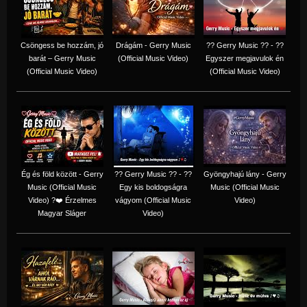
Csöngess be hozzám, jó
Drágám - Gerry Music
?? Gerry Music ?? - ??
barát – Gerry Music
(Official Music Video)
Egyszer megjavulok én
(Official Music Video)
(Official Music Video)
Ég és föld között - Gerry
?? Gerry Music ?? - ??
Gyöngyhajú lány - Gerry
Music (Official Music
Egy kis boldogságra
Music (Official Music
Video) ?❤️ Érzelmes
vágyom (Official Music
Video)
Magyar Sláger
Video)