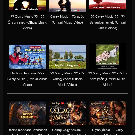
?? Gerry Music ?? - ??
Gerry Music - Túl szép
?? Gerry Music ?? - ??
Őrzöm még (Official Music
(Official Music Video)
Szívedben élnék (Official
Video)
Music Video)
Made in Hungária ??? -
?? Gerry Music ?? - ??
?? Gerry Music ?? - ?? Ez
Gerry Music (Official Music
Robogj vonat (Official
nem játék (Official Music
Video)
Music Video)
Video)
Bármit mondasz, szeretlek
Csillag vagy nekem -
Olyan jól esik - Gerry