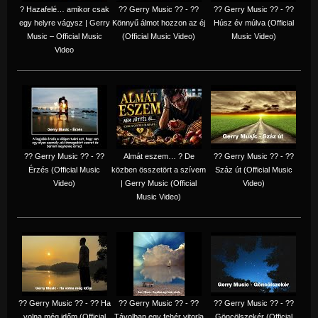
? Hazafelé… amikor csak
?? Gerry Music ?? - ??
?? Gerry Music ?? - ??
egy helyre vágysz | Gerry
Könnyű álmot hozzon az éj
Húsz év múlva (Official
Music – Official Music
(Official Music Video)
Music Video)
Video
?? Gerry Music ?? - ??
Almát eszem… ? De
?? Gerry Music ?? - ??
Érzés (Official Music
közben összetört a szívem
Száz út (Official Music
Video)
| Gerry Music (Official
Video)
Music Video)
?? Gerry Music ?? - ?? Ha
?? Gerry Music ?? - ??
?? Gerry Music ?? - ??
volna még időm (Official
Távolban egy fehér vitorla
Göncölszekér (Official