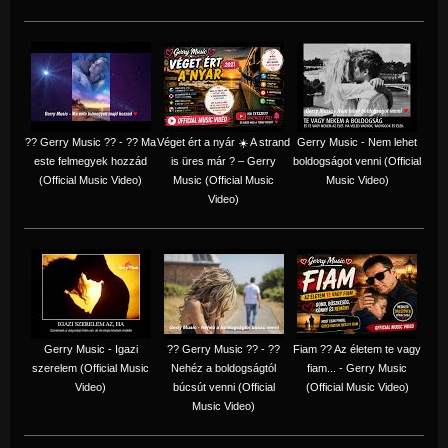
?? Gerry Music ?? - ?? Ma
Véget ért a nyár ☀️ A strand
Gerry Music - Nem lehet
este felmegyek hozzád
is üres már ? – Gerry
boldogságot venni (Official
(Official Music Video)
Music (Official Music
Music Video)
Video)
Gerry Music - Igazi
?? Gerry Music ?? - ??
Fiam ?‍? Az életem te vagy
szerelem (Official Music
Nehéz a boldogságtól
fiam... - Gerry Music
Video)
búcsút venni (Official
(Official Music Video)
Music Video)