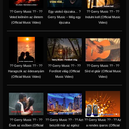
?? Gerry Music ?? - ??
Egy utolsó éjszaka… ?
?? Gerry Music ?? - ??
Veled leélném az életem
Gerry Music – Még egy
Indulni kell (Official Music
(Official Music Video)
éjszaka
Video)
?? Gerry Music ?? - ??
?? Gerry Music ?? - ??
?? Gerry Music ?? - ??
Haragszik az édesanyám
Fordított világ (Official
Sírd el gitár (Official Music
(Official Music Video)
Music Video)
Video)
?? Gerry Music ?? - ??
?? Gerry Music ?? - ?? Azt
?? Gerry Music ?? - ?? Az
Ének az esőben (Official
beszéli már az egész
a rendes iparos (Official