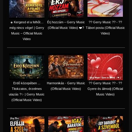
☀️ Kergesd el a felhőt…
Érj hozzám – Gerry Music
?? Gerry Music ?? - ??
még nincs vége! | Gerry
(Official Music Video) ❤️?
Tábori posta (Official Music
Music – Official Music
Video)
Video
Erdő közepében ...
Harmonikás - Gerry Music
?? Gerry Music ?? - ??
Titokzatos, érzelmes
(Official Music Video)
Gyere és álmodj (Official
utazás ?✨ | Gerry Music
Music Video)
(Official Music Video)