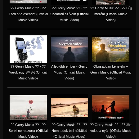
?? Gerry Music ?? - ??
?? Gerry Music ?? - ??
?? Gerry Music ?? - ?? Bújj
Törd át a csendet (Official
Szomorú szívem (Official
mellém (Official Music
Music Video)
Music Video)
Video)
?? Gerry Music ?? - ??
A legtöbb ember - Gerry
Okosabban kéne élni –
Várok egy SMS-t (Official
Music (Official Music
Gerry Music (Official Music
Music Video)
Video)
Video)
?? Gerry Music ?? - ??
?? Gerry Music ?? - ??
?? Gerry Music ?? - ?? Jött
Senki nem szeret (Official
Nem tudok élni nélküled
veled a nyár (Official Music
Music Video)
(Official Music Video)
Video)