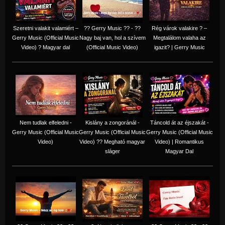
Szeretni valakit valamiért –
?? Gerry Music ?? - ??
Rég várok valakire ? –
Gerry Music (Official Music
Nagy baj van, hol a szívem
Megtalálom valaha az
Video) ? Magyar dal
(Official Music Video)
igazit? | Gerry Music
Nem tudlak elfeledni -
Kislány a zongoránál -
Táncold át az éjszakát -
Gerry Music (Official Music
Gerry Music (Official Music
Gerry Music (Official Music
Video)
Video) ?? Megható magyar
Video) | Romantikus
sláger
Magyar Dal