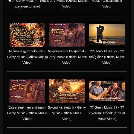
❤️‍? | Gerry Music – Tiltott
Gerry Music (Official Music
Music (Official Music
szerelem történet
Video)
Video)
Múlnak a gyermekévek -
Megemelem a kalapomat -
?? Gerry Music ?? - ??
Gerry Music (Official Music
Gerry Music (Official Music
Amíg élsz (Official Music
Video)
Video)
Video)
Elcserélném én a világot -
Bolond kis életünk - Gerry
?? Gerry Music ?? - ??
Gerry Music (Official Music
Music (Official Music
Gyerünk srácok (Official
Video)
Video)
Music Video)