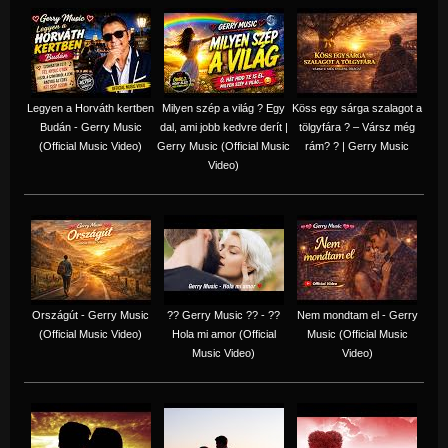
Legyen a Horváth kertben
Milyen szép a világ ? Egy
Köss egy sárga szalagot a
Budán - Gerry Music
dal, ami jobb kedvre derít |
tölgyfára ?️ – Vársz még
(Official Music Video)
Gerry Music (Official Music
rám? ? | Gerry Music
Video)
Országút - Gerry Music
?? Gerry Music ?? - ??
Nem mondtam el - Gerry
(Official Music Video)
Hola mi amor (Official
Music (Official Music
Music Video)
Video)