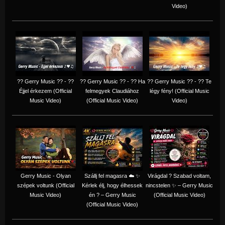
Video)
?? Gerry Music ?? - ??
?? Gerry Music ?? - ?? Ha
?? Gerry Music ?? - ?? Te
Éjjel érkezem (Official
felmegyek Claudiához
légy fény! (Official Music
Music Video)
(Official Music Video)
Video)
Gerry Music - Olyan
Szállj fel magasra ☁️ ✨
Virágdal ? Szabad voltam,
szépek voltunk (Official
Kérlek élj, hogy élhessek
nincstelen ✨ – Gerry Music
Music Video)
én ? – Gerry Music
(Official Music Video)
(Official Music Video)