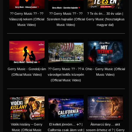
?? Gerry Music ?? - ??
?? Gerry Music ?? - ??
? Te és én… 30 év után |
Válaszolj nekem (Official
Szerelem hajnalán (Official
Gerry Music (Nosztalgikus
Music Video)
Music Video)
magyar dal)
Gerry Music - Gondolj rám
?? Gerry Music ?? - ?? A
Ohio - Gerry Music (Official
(Official Music Video)
városliget kellős közepén
Music Video)
(Official Music Video)
Vidéki kislány – Gerry
El kellett jönnöm… ✈️? |
Álomarcú lány… akit
Music (Official Music
California csak álom volt |
sosem érhetsz el ? | Gerry