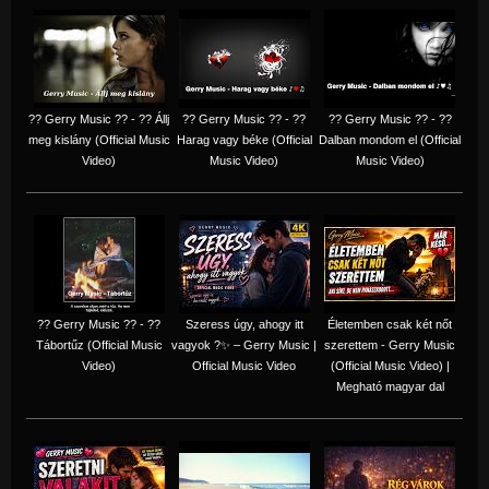
?? Gerry Music ?? - ?? Állj
?? Gerry Music ?? - ??
?? Gerry Music ?? - ??
meg kislány (Official Music
Harag vagy béke (Official
Dalban mondom el (Official
Video)
Music Video)
Music Video)
?? Gerry Music ?? - ??
Szeress úgy, ahogy itt
Életemben csak két nőt
Tábortűz (Official Music
vagyok ?✨ – Gerry Music |
szerettem - Gerry Music
Video)
Official Music Video
(Official Music Video) |
Megható magyar dal