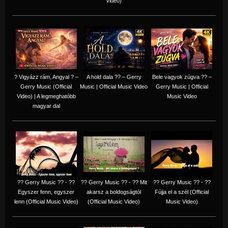
Video)
? Vigyázz rám, Angyal ? –
A hold dala ?? – Gerry
Bele vagyok zúgva ?? –
Gerry Music (Official
Music | Official Music Video
Gerry Music | Official
Video) | A legmeghatóbb
Music Video
magyar dal
?? Gerry Music ?? - ??
?? Gerry Music ?? - ?? Mit
?? Gerry Music ?? - ??
Egyszer fenn, egyszer
akarsz a boldogságtól
Fújja el a szél (Official
lenn (Official Music Video)
(Official Music Video)
Music Video)