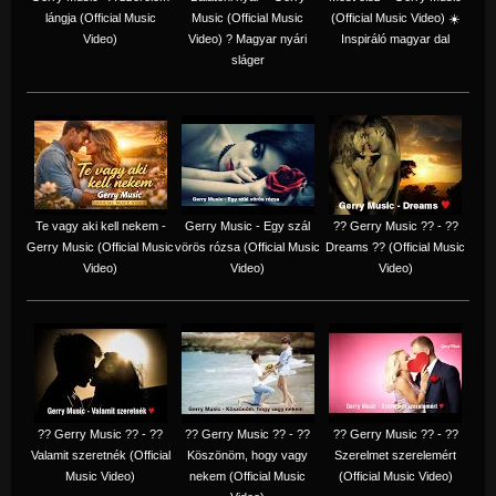
lángja (Official Music
Music (Official Music
(Official Music Video) ☀️
Video)
Video) ? Magyar nyári
Inspiráló magyar dal
sláger
Te vagy aki kell nekem -
Gerry Music - Egy szál
?? Gerry Music ?? - ??
Gerry Music (Official Music
vörös rózsa (Official Music
Dreams ?? (Official Music
Video)
Video)
Video)
?? Gerry Music ?? - ??
?? Gerry Music ?? - ??
?? Gerry Music ?? - ??
Valamit szeretnék (Official
Köszönöm, hogy vagy
Szerelmet szerelemért
Music Video)
nekem (Official Music
(Official Music Video)