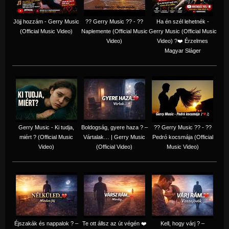
Jöjj hozzám - Gerry Music
?? Gerry Music ?? - ??
Ha én szél lehetnék -
(Official Music Video)
Naplemente (Official Music
Gerry Music (Official Music
Video)
Video) ?️❤️ Érzelmes
Magyar Sláger
Gerry Music - Ki tudja,
Boldogság, gyere haza ? –
?? Gerry Music ?? - ??
miért ? (Official Music
Vártalak… | Gerry Music
Pedró kocsmája (Official
Video)
(Official Video)
Music Video)
Éjszakák és nappalok ? –
Te ott állsz az út végén ❤️
Kell, hogy várj ? –