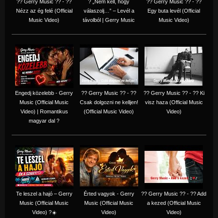
?? Gerry Music ?? - ??
? „Nem kell, hogy
?? Gerry Music ?? - ??
Nézz az ég felé (Official
válaszolj…” – Levél a
Egy buta levél (Official
Music Video)
távolból | Gerry Music
Music Video)
Engedj közelebb - Gerry
?? Gerry Music ?? - ??
?? Gerry Music ?? - ?? Ki
Music (Official Music
Csak dolgozni ne kelljen!
visz haza (Official Music
Video) | Romantikus
(Official Music Video)
Video)
magyar dal ?
Te leszel a hajó – Gerry
Érted vagyok - Gerry
?? Gerry Music ?? - ?? Add
Music (Official Music
Music (Official Music
a kezed (Official Music
Video) ?☀️
Video)
Video)