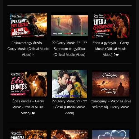
Felkavart egy érzés –
?? Gerry Music ?? - ??
Édes a gyönyör – Gerry
Gerry Music (Official Music
Szerelem és gyűlölet
Music (Official Music
Video) ⚡
(Official Music Video)
Video) ?❤️
Édes érintés – Gerry
?? Gerry Music ?? - ??
Csalogány – Mikor az árva
Music (Official Music
Búcsú (Official Music
szívem fáj | Gerry Music
Video) ❤️
Video)