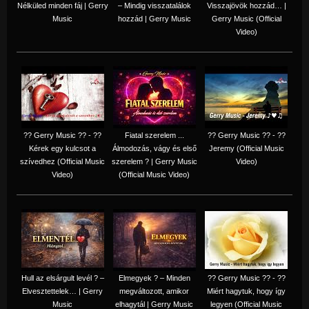
Nélküled minden fáj | Gerry
– Mindig visszatalálok
Visszajövök hozzád… |
Music
hozzád | Gerry Music
Gerry Music (Official
Video)
?? Gerry Music ?? - ??
Fiatal szerelem ...
?? Gerry Music ?? - ??
Kérek egy kulcsot a
Álmodozás, vágy és első
Jeremy (Official Music
szívedhez (Official Music
szerelem ? | Gerry Music
Video)
Video)
(Official Music Video)
Hull az elsárgult levél ? –
Elmegyek ? – Minden
?? Gerry Music ?? - ??
Elvesztettelek… | Gerry
megváltozott, amikor
Miért hagytuk, hogy így
Music
elhagytál | Gerry Music
legyen (Official Music