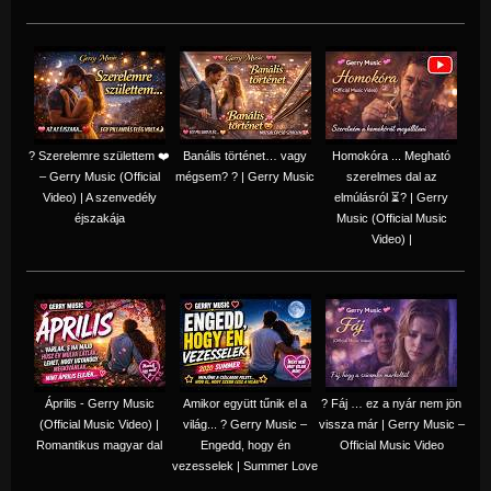
? Szerelemre születtem ❤️
Banális történet… vagy
Homokóra ... Megható
– Gerry Music (Official
mégsem? ? | Gerry Music
szerelmes dal az
Video) | A szenvedély
elmúlásról ⏳? | Gerry
éjszakája
Music (Official Music
Video) |
Április - Gerry Music
Amikor együtt tűnik el a
? Fáj … ez a nyár nem jön
(Official Music Video) |
világ... ? Gerry Music –
vissza már | Gerry Music –
Romantikus magyar dal
Engedd, hogy én
Official Music Video
vezesselek | Summer Love