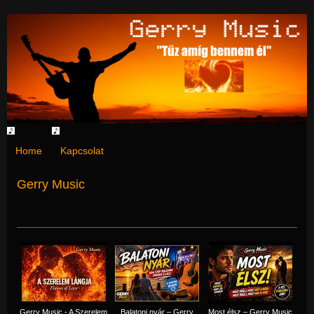
Home
Kapcsolat
Gerry Music
Gerry Music - A Szerelem
Balatoni nyár – Gerry
Most élsz – Gerry Music