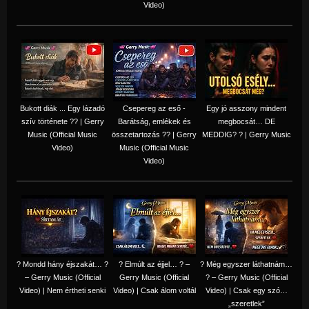
Video)
Bukott diák ... Egy lázadó
Csepereg az eső -
Egy jó asszony mindent
szív története ?? | Gerry
Barátság, emlékek és
megbocsát… DE
Music (Official Music
összetartozás ?️? | Gerry
MEDDIG? ? | Gerry Music
Video)
Music (Official Music
Video)
? Mondd hány éjszakát… ?
? Elmúlt az éjjel… ? –
? Még egyszer láthatnám…
– Gerry Music (Official
Gerry Music (Official
? – Gerry Music (Official
Video) | Nem értheti senki
Video) | Csak álom voltál
Video) | Csak egy szó…
„szeretlek”