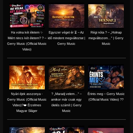
Ha volna két életem ✨
Egyszer véget ér ⏳ – Az
Régi nóta ? – „Holnap
Miért nincs két életem? ? –
idő mindent megváltoztat |
megváltozom…” | Gerry
Gerry Music (Official Music
Gerry Music
Music
Video)
Nyári éjek asszonya -
? „Maradj velem…” –
Érints meg – Gerry Music
Gerry Music (Official Music
amikor már csak egy
(Official Music Video) ??
Video)?❤️ Érzelmes
ölelés számít | Gerry
Magyar Sláger
Music