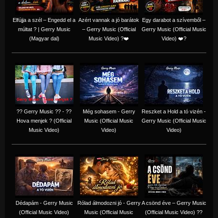
Elfújja a szél – Engedd el a
Azért vannak a jó barátok
Egy darabot a szívemből –
múltat ? | Gerry Music
– Gerry Music (Official
Gerry Music (Official Music
(Magyar dal)
Music Video) ?❤️
Video) ❤️?
?? Gerry Music ?? - ??
Még sohasem - Gerry
Reszket a Hold a tó vizén -
Hova menjek ? (Official
Music (Official Music
Gerry Music (Official Music
Music Video)
Video)
Video)
Dédapám - Gerry Music
Rólad álmodozni jó - Gerry
A csönd éve – Gerry Music
(Official Music Video)
Music (Official Music
(Official Music Video) ??