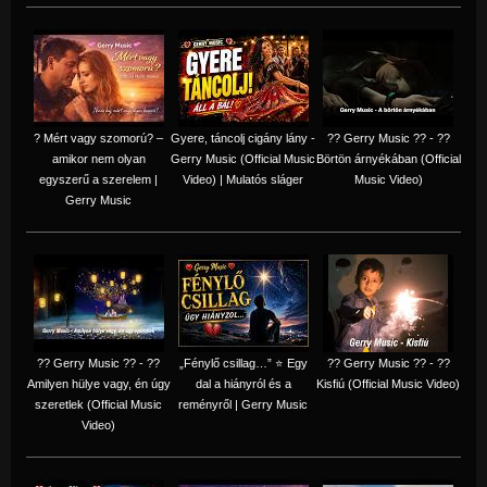
? Mért vagy szomorú? –
Gyere, táncolj cigány lány -
?? Gerry Music ?? - ??
amikor nem olyan
Gerry Music (Official Music
Börtön árnyékában (Official
egyszerű a szerelem |
Video) | Mulatós sláger
Music Video)
Gerry Music
?? Gerry Music ?? - ??
„Fénylő csillag…” ⭐ Egy
?? Gerry Music ?? - ??
Amilyen hülye vagy, én úgy
dal a hiányról és a
Kisfiú (Official Music Video)
szeretlek (Official Music
reményről | Gerry Music
Video)