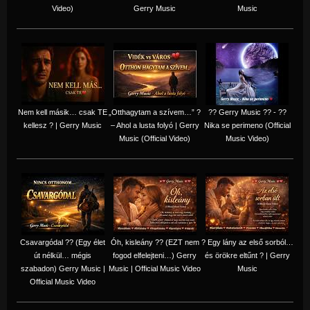
Video)
Gerry Music
Music
Nem kell másik… csak TE
„Otthagytam a szívem…” ?
?? Gerry Music ?? - ??
kellesz ? | Gerry Music
– Ahol a lusta folyó | Gerry
Nika se perimeno (Official
Music (Official Video)
Music Video)
Csavargódal ?? (Egy élet
Óh, kisleány ?? (EZT nem
? Egy lány az első sorból…
út nélkül… mégis
fogod elfelejteni…) Gerry
és örökre eltűnt ? | Gerry
szabadon) Gerry Music |
Music | Official Music Video
Music
Official Music Video