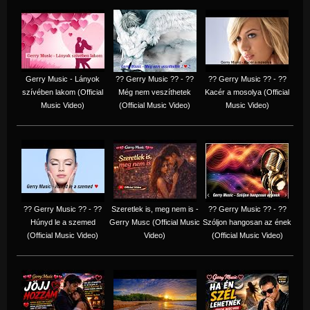
Gerry Music - Lányok
?? Gerry Music ?? - ??
?? Gerry Music ?? - ??
szívében lakom (Official
Még nem veszíthetek
Kacér a mosolya (Official
Music Video)
(Official Music Video)
Music Video)
?? Gerry Music ?? - ??
Szeretlek is, meg nem is -
?? Gerry Music ?? - ??
Húnyd le a szemed
Gerry Musc (Official Music
Szóljon hangosan az ének
(Official Music Video)
Video)
(Official Music Video)