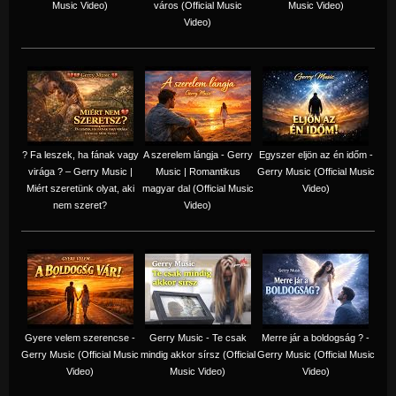
Music Video)
város (Official Music
Music Video)
Video)
? Fa leszek, ha fának vagy
A szerelem lángja - Gerry
Egyszer eljön az én időm -
virága ? – Gerry Music |
Music | Romantikus
Gerry Music (Official Music
Miért szeretünk olyat, aki
magyar dal (Official Music
Video)
nem szeret?
Video)
Gyere velem szerencse -
Gerry Music - Te csak
Merre jár a boldogság ? -
Gerry Music (Official Music
mindig akkor sírsz (Official
Gerry Music (Official Music
Video)
Music Video)
Video)