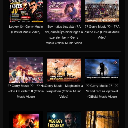
Legyek jó - Gerry Music
Egy május éjszakán ? A
?? Gerry Music ?? - ?? A
(Official Music Video)
dal, amitől újra hinni fogsz a
csend éve (Official Music
szerelemben - Gerry
Video)
Music Official Music Video
?? Gerry Music ?? - ?? Ha
Gerry Music - Meghalnék a
?? Gerry Music ?? - ??
volna két életem II (Official
karjaidban (Official Music
Szánd rám az éjszakát
Music Video)
Video)
(Official Music Video)