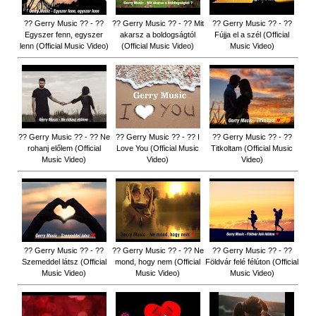
?? Gerry Music ?? - ??
?? Gerry Music ?? - ?? Mit
?? Gerry Music ?? - ??
Egyszer fenn, egyszer
akarsz a boldogságtól
Fújja el a szél (Official
lenn (Official Music Video)
(Official Music Video)
Music Video)
?? Gerry Music ?? - ?? Ne
?? Gerry Music ?? - ?? I
?? Gerry Music ?? - ??
rohanj előlem (Official
Love You (Official Music
Titkoltam (Official Music
Music Video)
Video)
Video)
?? Gerry Music ?? - ??
?? Gerry Music ?? - ?? Ne
?? Gerry Music ?? - ??
Szemeddel látsz (Official
mond, hogy nem (Official
Földvár felé félúton (Official
Music Video)
Music Video)
Music Video)