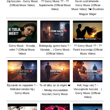
Jöjj hozzám - Gerry Music
?? Gerry Music ?? - ??
Ha én szél lehetnék -
(Official Music Video)
Naplemente (Official Music
Gerry Music (Official
Video)
Music Video) ?️❤️ Érzelmes
Magyar Sláger
Gerry Music - Ki tudja,
Boldogság, gyere haza ? –
?? Gerry Music ?? - ??
miért ? (Official Music
Vártalak… | Gerry Music
Pedró kocsmája (Official
Video)
(Official Video)
Music Video)
Éjszakák és nappalok ? –
Te ott állsz az út végén ❤️
Kell, hogy várj ? –
Nélküled minden fáj |
Visszajövök hozzád… |
– Mindig visszatalálok
Gerry Music
Gerry Music (Official
hozzád | Gerry Music
Video)