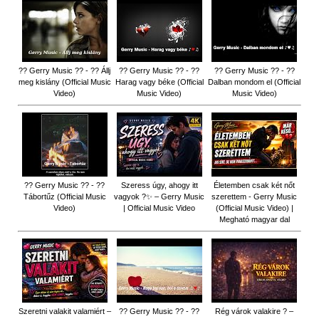
?? Gerry Music ?? - ?? Állj
?? Gerry Music ?? - ??
?? Gerry Music ?? - ??
meg kislány (Official Music
Harag vagy béke (Official
Dalban mondom el (Official
Video)
Music Video)
Music Video)
?? Gerry Music ?? - ??
Szeress úgy, ahogy itt
Életemben csak két nőt
Tábortűz (Official Music
vagyok ?✨ – Gerry Music
szerettem - Gerry Music
Video)
| Official Music Video
(Official Music Video) |
Megható magyar dal
Szeretni valakit valamiért –
?? Gerry Music ?? - ??
Rég várok valakire ? –