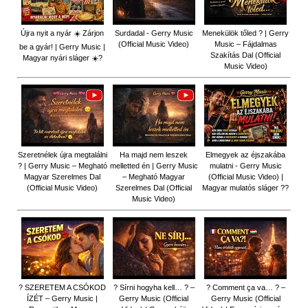
Újra nyit a nyár ☀️ Zárjon
Surdadal - Gerry Music
Menekülök tőled ? | Gerry
(Official Music Video)
Music – Fájdalmas
be a gyár! | Gerry Music |
Szakítás Dal (Official
Magyar nyári sláger ☀️?
Music Video)
Szeretnélek újra megtalálni
Ha majd nem leszek
Elmegyek az éjszakába
? | Gerry Music – Megható
melletted én | Gerry Music
mulatni - Gerry Music
Magyar Szerelmes Dal
– Megható Magyar
(Official Music Video) |
(Official Music Video)
Szerelmes Dal (Official
Magyar mulatós sláger ??
Music Video)
? SZERETEM A CSÓKOD
? Sírni hogyha kell… ? –
? Comment ça va… ? –
ÍZÉT – Gerry Music |
Gerry Music (Official
Gerry Music (Official