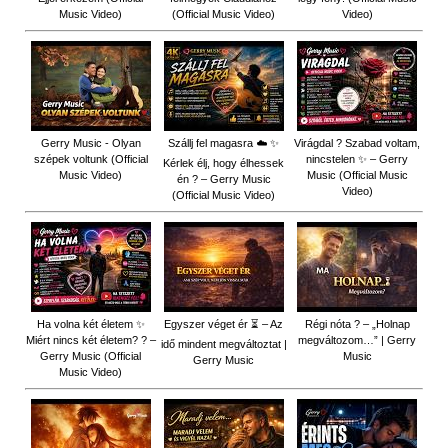
Music Video)
(Official Music Video)
Video)
Gerry Music - Olyan
Szállj fel magasra ☁️ ✨
Virágdal ? Szabad voltam,
szépek voltunk (Official
nincstelen ✨ – Gerry
Kérlek élj, hogy élhessek
Music Video)
Music (Official Music
én ? – Gerry Music
Video)
(Official Music Video)
Ha volna két életem ✨
Egyszer véget ér ⏳ – Az
Régi nóta ? – „Holnap
Miért nincs két életem? ? –
megváltozom…” | Gerry
idő mindent megváltoztat |
Gerry Music (Official
Music
Gerry Music
Music Video)