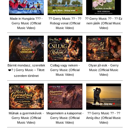
Made in Hungária ??? -
?? Gerry Music ?? - ??
?? Gerry Music ?? - ?? Ez
Gerry Music (Official
Robogj vonat (Official
nem játék (Official Music
Music Video)
Music Video)
Video)
Bármit mondasz, szeretlek
Csillag vagy nekem -
Olyan jól esik - Gerry
❤️‍? | Gerry Music – Tiltott
Gerry Music (Official
Music (Official Music
Music Video)
Video)
szerelem történet
Múlnak a gyermekévek -
Megemelem a kalapomat -
?? Gerry Music ?? - ??
Gerry Music (Official
Gerry Music (Official
Amíg élsz (Official Music
Music Video)
Music Video)
Video)