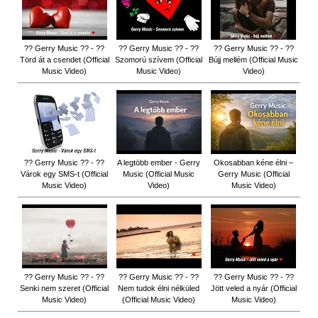
?? Gerry Music ?? - ??
?? Gerry Music ?? - ??
?? Gerry Music ?? - ??
Törd át a csendet (Official
Szomorú szívem (Official
Bújj mellém (Official Music
Music Video)
Music Video)
Video)
?? Gerry Music ?? - ??
A legtöbb ember - Gerry
Okosabban kéne élni –
Várok egy SMS-t (Official
Music (Official Music
Gerry Music (Official
Music Video)
Video)
Music Video)
?? Gerry Music ?? - ??
?? Gerry Music ?? - ??
?? Gerry Music ?? - ??
Senki nem szeret (Official
Nem tudok élni nélküled
Jött veled a nyár (Official
Music Video)
(Official Music Video)
Music Video)