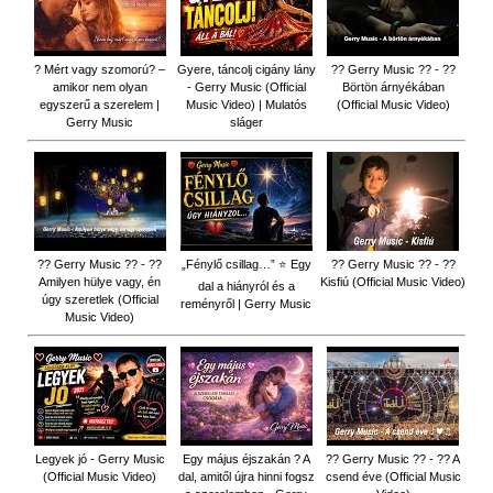
? Mért vagy szomorú? –
Gyere, táncolj cigány lány
?? Gerry Music ?? - ??
amikor nem olyan
- Gerry Music (Official
Börtön árnyékában
egyszerű a szerelem |
Music Video) | Mulatós
(Official Music Video)
Gerry Music
sláger
?? Gerry Music ?? - ??
„Fénylő csillag…” ⭐ Egy
?? Gerry Music ?? - ??
Amilyen hülye vagy, én
Kisfiú (Official Music Video)
dal a hiányról és a
úgy szeretlek (Official
reményről | Gerry Music
Music Video)
Legyek jó - Gerry Music
Egy május éjszakán ? A
?? Gerry Music ?? - ?? A
(Official Music Video)
dal, amitől újra hinni fogsz
csend éve (Official Music