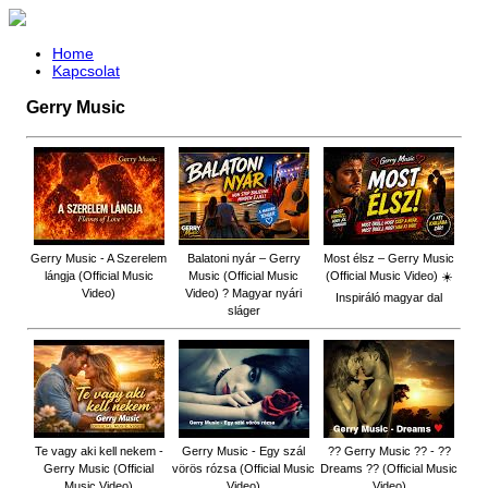
Home
Kapcsolat
Gerry Music
Gerry Music - A Szerelem
Balatoni nyár – Gerry
Most élsz – Gerry Music
lángja (Official Music
Music (Official Music
(Official Music Video) ☀️
Video)
Video) ? Magyar nyári
Inspiráló magyar dal
sláger
Te vagy aki kell nekem -
Gerry Music - Egy szál
?? Gerry Music ?? - ??
Gerry Music (Official
vörös rózsa (Official Music
Dreams ?? (Official Music
Music Video)
Video)
Video)