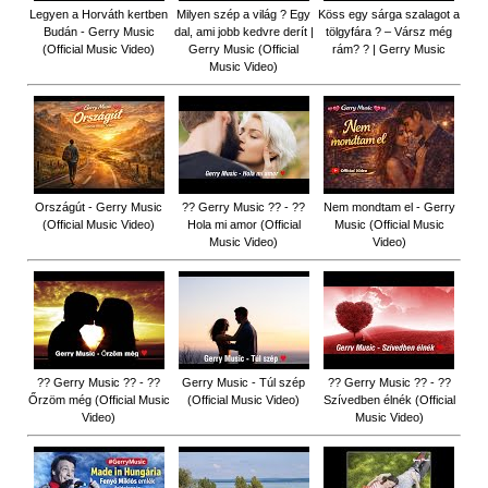
Legyen a Horváth kertben
Milyen szép a világ ? Egy
Köss egy sárga szalagot a
Budán - Gerry Music
dal, ami jobb kedvre derít |
tölgyfára ?️ – Vársz még
(Official Music Video)
Gerry Music (Official
rám? ? | Gerry Music
Music Video)
Országút - Gerry Music
?? Gerry Music ?? - ??
Nem mondtam el - Gerry
(Official Music Video)
Hola mi amor (Official
Music (Official Music
Music Video)
Video)
?? Gerry Music ?? - ??
Gerry Music - Túl szép
?? Gerry Music ?? - ??
Őrzöm még (Official Music
(Official Music Video)
Szívedben élnék (Official
Video)
Music Video)