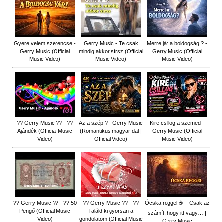
Gyere velem szerencse -
Gerry Music - Te csak
Merre jár a boldogság ? -
Gerry Music (Official
mindig akkor sírsz (Official
Gerry Music (Official
Music Video)
Music Video)
Music Video)
?? Gerry Music ?? - ??
Az a szép ? - Gerry Music
Kire csillog a szemed -
Ajándék (Official Music
(Romantikus magyar dal |
Gerry Music (Official
Video)
Official Video)
Music Video)
?? Gerry Music ?? - ?? 50
?? Gerry Music ?? - ??
Ócska reggel ☕ – Csak az
Pengő (Official Music
Találd ki gyorsan a
számít, hogy itt vagy… |
Video)
gondolatom (Official Music
Gerry Music