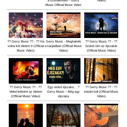
a szerelemben - Gerry
Video)
Music Official Music Video
?? Gerry Music ?? - ?? Ha
Gerry Music - Meghalnék
?? Gerry Music ?? - ??
volna két életem II (Official
a karjaidban (Official Music
Szánd rám az éjszakát
Music Video)
Video)
(Official Music Video)
?? Gerry Music ?? - ??
Egy utolsó éjszaka… ?
?? Gerry Music ?? - ??
Veled leélném az életem
Gerry Music – Még egy
Indulni kell (Official Music
(Official Music Video)
éjszaka
Video)