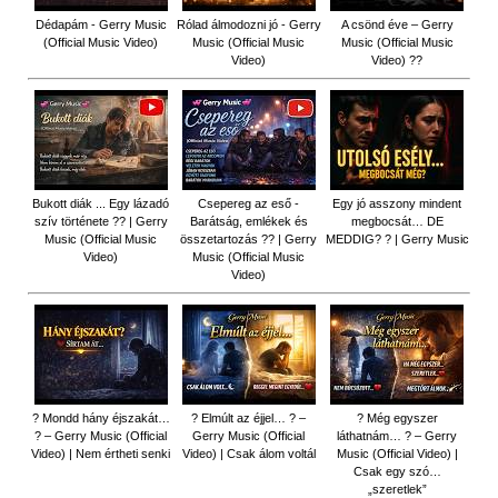
Dédapám - Gerry Music
Rólad álmodozni jó - Gerry
A csönd éve – Gerry
(Official Music Video)
Music (Official Music
Music (Official Music
Video)
Video) ??
Bukott diák ... Egy lázadó
Csepereg az eső -
Egy jó asszony mindent
szív története ?? | Gerry
Barátság, emlékek és
megbocsát… DE
Music (Official Music
összetartozás ?️? | Gerry
MEDDIG? ? | Gerry Music
Video)
Music (Official Music
Video)
? Mondd hány éjszakát…
? Elmúlt az éjjel… ? –
? Még egyszer
? – Gerry Music (Official
Gerry Music (Official
láthatnám… ? – Gerry
Video) | Nem értheti senki
Video) | Csak álom voltál
Music (Official Video) |
Csak egy szó…
„szeretlek”