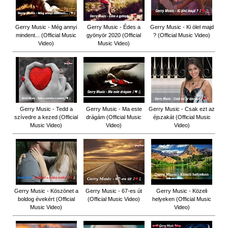
Gerry Music - Még annyi
Gerry Music - Édes a
Gerry Music - Ki ölel majd
mindent... (Official Music
gyönyör 2020 (Official
? (Official Music Video)
Video)
Music Video)
Gerry Music - Tedd a
Gerry Music - Ma este
Gerry Music - Csak ezt az
szívedre a kezed (Official
drágám (Official Music
éjszakát (Official Music
Music Video)
Video)
Video)
Gerry Music - Köszönet a
Gerry Music - 67-es út
Gerry Music - Közeli
boldog évekért (Official
(Official Music Video)
helyeken (Official Music
Music Video)
Video)