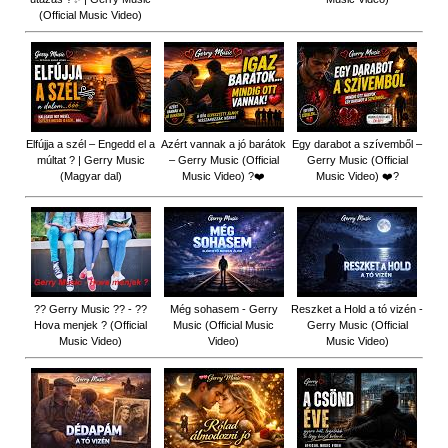
(Official Music Video)
Elfújja a szél – Engedd el a
Azért vannak a jó barátok
Egy darabot a szívemből –
múltat ? | Gerry Music
– Gerry Music (Official
Gerry Music (Official
(Magyar dal)
Music Video) ?❤️
Music Video) ❤️?
?? Gerry Music ?? - ??
Még sohasem - Gerry
Reszket a Hold a tó vizén -
Hova menjek ? (Official
Music (Official Music
Gerry Music (Official
Music Video)
Video)
Music Video)