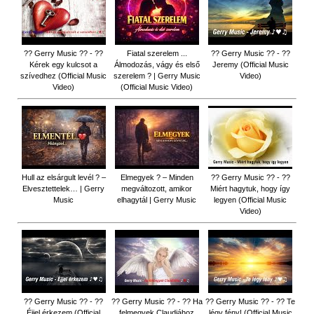
?? Gerry Music ?? - ??
Fiatal szerelem ...
?? Gerry Music ?? - ??
Kérek egy kulcsot a
Álmodozás, vágy és első
Jeremy (Official Music
szívedhez (Official Music
szerelem ? | Gerry Music
Video)
Video)
(Official Music Video)
Hull az elsárgult levél ? –
Elmegyek ? – Minden
?? Gerry Music ?? - ??
Elvesztettelek… | Gerry
megváltozott, amikor
Miért hagytuk, hogy így
Music
elhagytál | Gerry Music
legyen (Official Music
Video)
?? Gerry Music ?? - ??
?? Gerry Music ?? - ?? Ha
?? Gerry Music ?? - ?? Te
Éjjel érkezem (Official
felmegyek Claudiához
légy fény! (Official Music