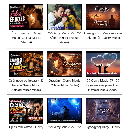
Édes érintés – Gerry
?? Gerry Music ?? - ??
Csalogány – Mikor az árva
Music (Official Music
Búcsú (Official Music
szívem fáj | Gerry Music
Video) ❤️
Video)
Csöngess be hozzám, jó
Drágám - Gerry Music
?? Gerry Music ?? - ??
barát – Gerry Music
(Official Music Video)
Egyszer megjavulok én
(Official Music Video)
(Official Music Video)
Ég és föld között - Gerry
?? Gerry Music ?? - ??
Gyöngyhajú lány - Gerry