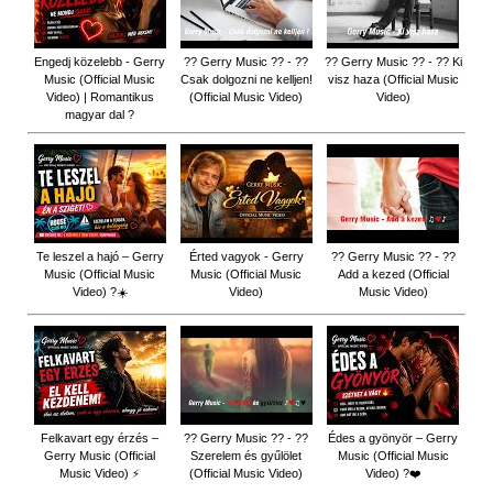
Engedj közelebb - Gerry
?? Gerry Music ?? - ??
?? Gerry Music ?? - ?? Ki
Music (Official Music
Csak dolgozni ne kelljen!
visz haza (Official Music
Video) | Romantikus
(Official Music Video)
Video)
magyar dal ?
Te leszel a hajó – Gerry
Érted vagyok - Gerry
?? Gerry Music ?? - ??
Music (Official Music
Music (Official Music
Add a kezed (Official
Video) ?☀️
Video)
Music Video)
Felkavart egy érzés –
?? Gerry Music ?? - ??
Édes a gyönyör – Gerry
Gerry Music (Official
Szerelem és gyűlölet
Music (Official Music
Music Video) ⚡
(Official Music Video)
Video) ?❤️