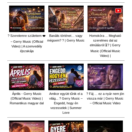
? Szerelemre születtem ❤️
Banális történet… vagy
Homokóra ... Megható
mégsem? ? | Gerry Music
szerelmes dal az
– Gerry Music (Official
elmúlásról ⏳? | Gerry
Video) | A szenvedély
éjszakája
Music (Official Music
Video) |
Április - Gerry Music
Amikor együtt tűnik el a
? Fáj … ez a nyár nem jön
(Official Music Video) |
világ... ? Gerry Music –
vissza már | Gerry Music
Romantikus magyar dal
Engedd, hogy én
– Official Music Video
vezesselek | Summer
Love