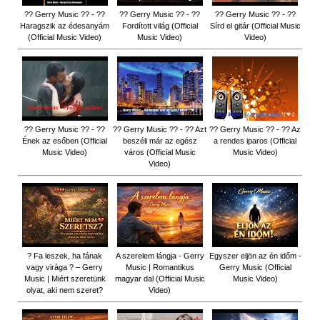
?? Gerry Music ?? - ??
?? Gerry Music ?? - ??
?? Gerry Music ?? - ??
Haragszik az édesanyám
Fordított világ (Official
Sírd el gitár (Official Music
(Official Music Video)
Music Video)
Video)
?? Gerry Music ?? - ??
?? Gerry Music ?? - ?? Azt
?? Gerry Music ?? - ?? Az
Ének az esőben (Official
beszéli már az egész
a rendes iparos (Official
Music Video)
város (Official Music
Music Video)
Video)
? Fa leszek, ha fának
A szerelem lángja - Gerry
Egyszer eljön az én időm -
vagy virága ? – Gerry
Music | Romantikus
Gerry Music (Official
Music | Miért szeretünk
magyar dal (Official Music
Music Video)
olyat, aki nem szeret?
Video)