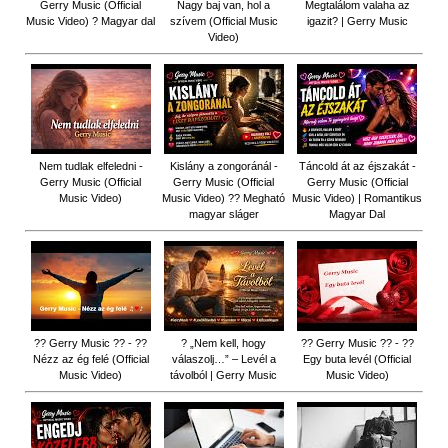
Gerry Music (Official
Nagy baj van, hol a
Megtalálom valaha az
Music Video) ? Magyar dal
szívem (Official Music
igazit? | Gerry Music
Video)
Nem tudlak elfeledni -
Kislány a zongoránál -
Táncold át az éjszakát -
Gerry Music (Official
Gerry Music (Official
Gerry Music (Official
Music Video)
Music Video) ?? Megható
Music Video) | Romantikus
magyar sláger
Magyar Dal
?? Gerry Music ?? - ??
? „Nem kell, hogy
?? Gerry Music ?? - ??
Nézz az ég felé (Official
válaszolj…” – Levél a
Egy buta levél (Official
Music Video)
távolból | Gerry Music
Music Video)