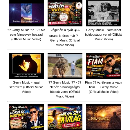
?? Gerry Music ?? - ?? Ma
Véget ért a nyár ☀️ A
Gerry Music - Nem lehet
este felmegyek hozzád
boldogságot venni (Official
strand is üres már ? –
(Official Music Video)
Music Video)
Gerry Music (Official
Music Video)
Gerry Music - Igazi
?? Gerry Music ?? - ??
Fiam ?‍? Az életem te vagy
szerelem (Official Music
Nehéz a boldogságtól
fiam... - Gerry Music
Video)
búcsút venni (Official
(Official Music Video)
Music Video)