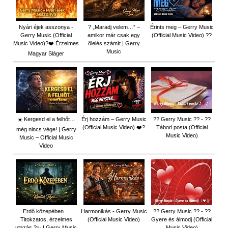
Nyári éjek asszonya -
? „Maradj velem…” –
Érints meg – Gerry Music
Gerry Music (Official
amikor már csak egy
(Official Music Video) ??
Music Video)?❤️ Érzelmes
ölelés számít | Gerry
Music
Magyar Sláger
☀️ Kergesd el a felhőt…
Érj hozzám – Gerry Music
?? Gerry Music ?? - ??
(Official Music Video) ❤️?
Tábori posta (Official
még nincs vége! | Gerry
Music Video)
Music – Official Music
Video
Erdő közepében ...
Harmonikás - Gerry Music
?? Gerry Music ?? - ??
Titokzatos, érzelmes
(Official Music Video)
Gyere és álmodj (Official
utazás ?✨ | Gerry Music
Music Video)