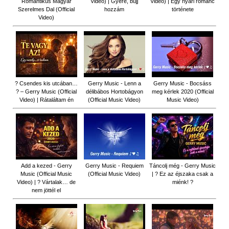
Romantikus Magyar
Video) | Gyere, bújj
Video) | Egy nyári románc
Szerelmes Dal (Official
hozzám
története
Video)
? Csendes kis utcában…
Gerry Music - Lenn a
Gerry Music - Bocsáss
? – Gerry Music (Official
délibábos Hortobágyon
meg kérlek 2020 (Official
Video) | Rátaláltam én
(Official Music Video)
Music Video)
Add a kezed - Gerry
Gerry Music - Requiem
Táncolj még - Gerry Music
Music (Official Music
(Official Music Video)
| ? Ez az éjszaka csak a
Video) | ? Vártalak… de
miénk! ?
nem jöttél el