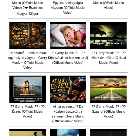
Music (Official Music
Egy kis boldogságra
Music (Official Music
Video) ?❤️ Érzelmes
vágyom (Official Music
Video)
Video)
Magyar Sláger
? Hazafelé… amikor csak
?? Gerry Music ?? - ??
?? Gerry Music ?? - ??
egy helyre vágysz | Gerry
Könnyű álmot hozzon az éj
Húsz év múlva (Official
Music – Official Music
(Official Music Video)
Music Video)
Video
?? Gerry Music ?? - ??
Almát eszem… ? De
?? Gerry Music ?? - ??
Érzés (Official Music
közben összetört a
Száz út (Official Music
Video)
szívem | Gerry Music
Video)
(Official Music Video)