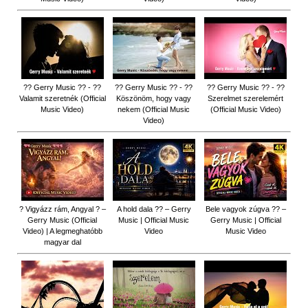
?? Gerry Music ?? - ??
?? Gerry Music ?? - ??
?? Gerry Music ?? - ??
Valamit szeretnék (Official
Köszönöm, hogy vagy
Szerelmet szerelemért
Music Video)
nekem (Official Music
(Official Music Video)
Video)
? Vigyázz rám, Angyal ? –
A hold dala ?? – Gerry
Bele vagyok zúgva ?? –
Gerry Music (Official
Music | Official Music
Gerry Music | Official
Video) | A legmeghatóbb
Video
Music Video
magyar dal