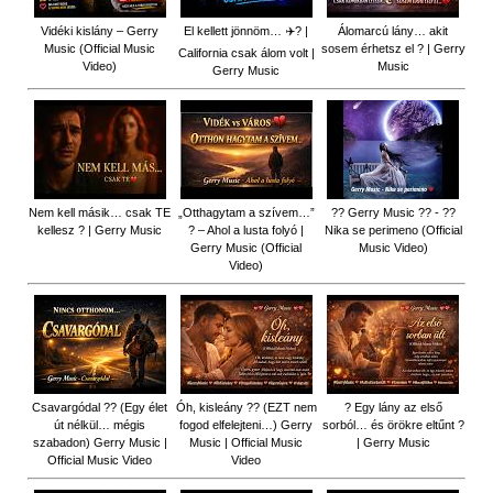
Vidéki kislány – Gerry
El kellett jönnöm… ✈️? |
Álomarcú lány… akit
Music (Official Music
sosem érhetsz el ? | Gerry
California csak álom volt |
Video)
Music
Gerry Music
Nem kell másik… csak TE
„Otthagytam a szívem…”
?? Gerry Music ?? - ??
kellesz ? | Gerry Music
? – Ahol a lusta folyó |
Nika se perimeno (Official
Gerry Music (Official
Music Video)
Video)
Csavargódal ?? (Egy élet
Óh, kisleány ?? (EZT nem
? Egy lány az első
út nélkül… mégis
fogod elfelejteni…) Gerry
sorból… és örökre eltűnt ?
szabadon) Gerry Music |
Music | Official Music
| Gerry Music
Official Music Video
Video