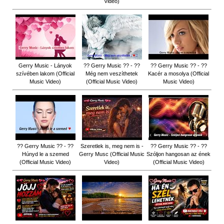
Video)
Gerry Music - Lányok
?? Gerry Music ?? - ??
?? Gerry Music ?? - ??
szívében lakom (Official
Még nem veszíthetek
Kacér a mosolya (Official
Music Video)
(Official Music Video)
Music Video)
?? Gerry Music ?? - ??
Szeretlek is, meg nem is -
?? Gerry Music ?? - ??
Húnyd le a szemed
Gerry Musc (Official Music
Szóljon hangosan az ének
(Official Music Video)
Video)
(Official Music Video)