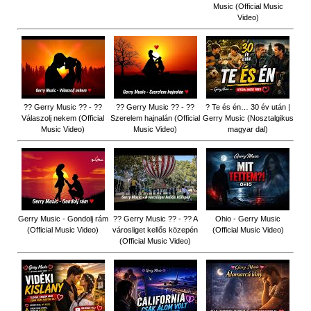
Music (Official Music
Video)
?? Gerry Music ?? - ??
?? Gerry Music ?? - ??
? Te és én… 30 év után |
Válaszolj nekem (Official
Szerelem hajnalán (Official
Gerry Music (Nosztalgikus
Music Video)
Music Video)
magyar dal)
Gerry Music - Gondolj rám
?? Gerry Music ?? - ?? A
Ohio - Gerry Music
(Official Music Video)
városliget kellős közepén
(Official Music Video)
(Official Music Video)