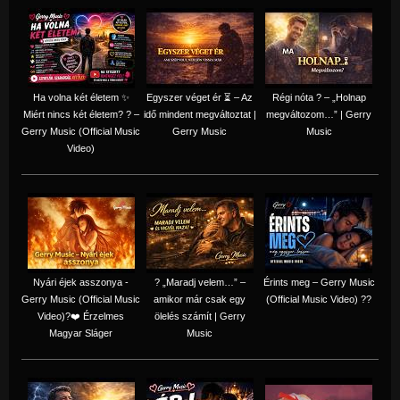
Ha volna két életem ✨
Egyszer véget ér ⏳ – Az
Régi nóta ? – „Holnap
Miért nincs két életem? ? –
idő mindent megváltoztat |
megváltozom…” | Gerry
Gerry Music (Official Music
Gerry Music
Music
Video)
Nyári éjek asszonya -
? „Maradj velem…” –
Érints meg – Gerry Music
Gerry Music (Official Music
amikor már csak egy
(Official Music Video) ??
Video)?❤️ Érzelmes
ölelés számít | Gerry
Magyar Sláger
Music