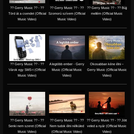
?? Gerry Music ?? - ??
?? Gerry Music ?? - ??
?? Gerry Music ?? - ?? Bújj
Törd át a csendet (Official
Szomorú szívem (Official
mellém (Official Music
Music Video)
Music Video)
Video)
?? Gerry Music ?? - ??
A legtöbb ember - Gerry
Okosabban kéne élni –
Várok egy SMS-t (Official
Music (Official Music
Gerry Music (Official Music
Music Video)
Video)
Video)
?? Gerry Music ?? - ??
?? Gerry Music ?? - ??
?? Gerry Music ?? - ?? Jött
Senki nem szeret (Official
Nem tudok élni nélküled
veled a nyár (Official Music
Music Video)
(Official Music Video)
Video)