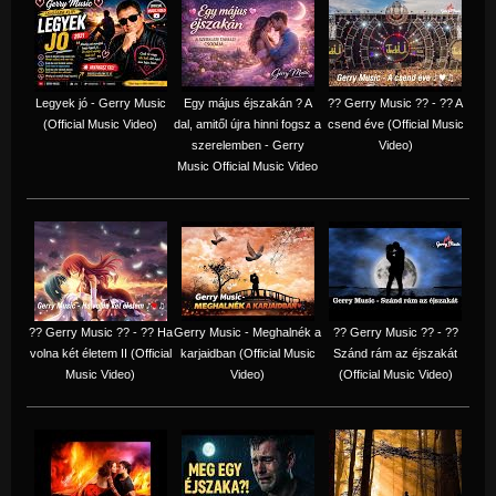
Legyek jó - Gerry Music
Egy május éjszakán ? A
?? Gerry Music ?? - ?? A
(Official Music Video)
dal, amitől újra hinni fogsz a
csend éve (Official Music
szerelemben - Gerry
Video)
Music Official Music Video
?? Gerry Music ?? - ?? Ha
Gerry Music - Meghalnék a
?? Gerry Music ?? - ??
volna két életem II (Official
karjaidban (Official Music
Szánd rám az éjszakát
Music Video)
Video)
(Official Music Video)