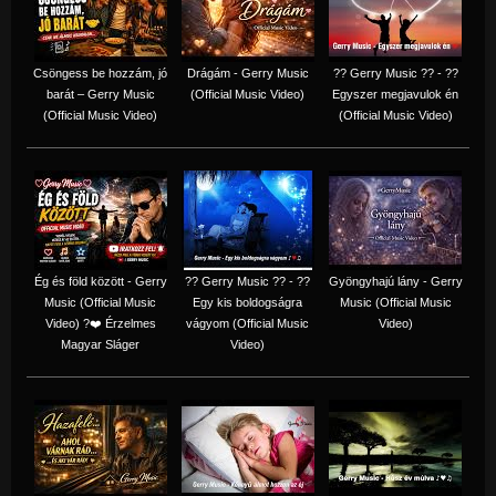
Csöngess be hozzám, jó
Drágám - Gerry Music
?? Gerry Music ?? - ??
barát – Gerry Music
(Official Music Video)
Egyszer megjavulok én
(Official Music Video)
(Official Music Video)
Ég és föld között - Gerry
?? Gerry Music ?? - ??
Gyöngyhajú lány - Gerry
Music (Official Music
Egy kis boldogságra
Music (Official Music
Video) ?❤️ Érzelmes
vágyom (Official Music
Video)
Magyar Sláger
Video)