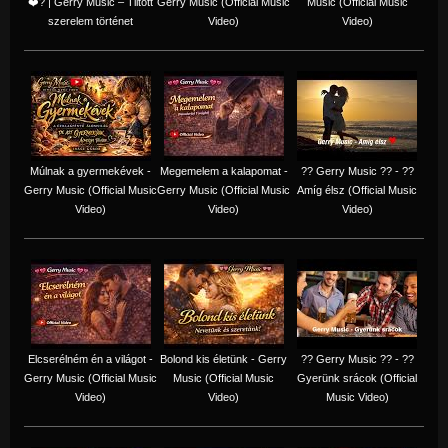
❤️‍? | Gerry Music – Tiltott
Gerry Music (Official Music
Music (Official Music
szerelem történet
Video)
Video)
Múlnak a gyermekévek -
Megemelem a kalapomat -
?? Gerry Music ?? - ??
Gerry Music (Official Music
Gerry Music (Official Music
Amíg élsz (Official Music
Video)
Video)
Video)
Elcserélném én a világot -
Bolond kis életünk - Gerry
?? Gerry Music ?? - ??
Gerry Music (Official Music
Music (Official Music
Gyerünk srácok (Official
Video)
Video)
Music Video)