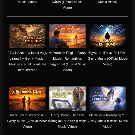
Music Video)
város (Official Music
Music Video)
Video)
? Fa leszek, ha fának vagy
A szerelem lángja - Gerry
Egyszer eljön az én időm -
virága ? – Gerry Music |
Music | Romantikus
Gerry Music (Official Music
Miért szeretünk olyat, aki
magyar dal (Official Music
Video)
nem szeret?
Video)
Gyere velem szerencse -
Gerry Music - Te csak
Merre jár a boldogság ? -
Gerry Music (Official Music
mindig akkor sírsz (Official
Gerry Music (Official Music
Video)
Music Video)
Video)