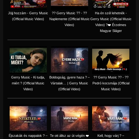
Jöjj hozzám - Gerry Music
?? Gerry Music ?? - ??
Ha én szél lehetnék -
(Official Music Video)
Naplemente (Official Music
Gerry Music (Official Music
Video)
Video) ?️❤️ Érzelmes
Magyar Sláger
Gerry Music - Ki tudja,
Boldogság, gyere haza ? –
?? Gerry Music ?? - ??
miért ? (Official Music
Vártalak… | Gerry Music
Pedró kocsmája (Official
Video)
(Official Video)
Music Video)
Éjszakák és nappalok ? –
Te ott állsz az út végén ❤️
Kell, hogy várj ? –