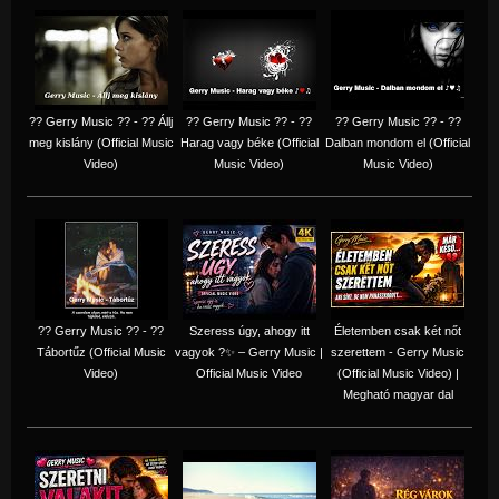
?? Gerry Music ?? - ?? Állj
?? Gerry Music ?? - ??
?? Gerry Music ?? - ??
meg kislány (Official Music
Harag vagy béke (Official
Dalban mondom el (Official
Video)
Music Video)
Music Video)
?? Gerry Music ?? - ??
Szeress úgy, ahogy itt
Életemben csak két nőt
Tábortűz (Official Music
vagyok ?✨ – Gerry Music |
szerettem - Gerry Music
Video)
Official Music Video
(Official Music Video) |
Megható magyar dal