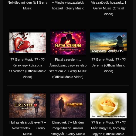
Nélküled minden fáj | Gerry
– Mindig visszatalálok
Visszajövök hozzád… |
Music
hozzád | Gerry Music
Gerry Music (Official
Video)
?? Gerry Music ?? - ??
Fiatal szerelem ...
?? Gerry Music ?? - ??
Kérek egy kulcsot a
Álmodozás, vágy és első
Jeremy (Official Music
szívedhez (Official Music
szerelem ? | Gerry Music
Video)
Video)
(Official Music Video)
Hull az elsárgult levél ? –
Elmegyek ? – Minden
?? Gerry Music ?? - ??
Elvesztettelek… | Gerry
megváltozott, amikor
Miért hagytuk, hogy így
Music
elhagytál | Gerry Music
legyen (Official Music