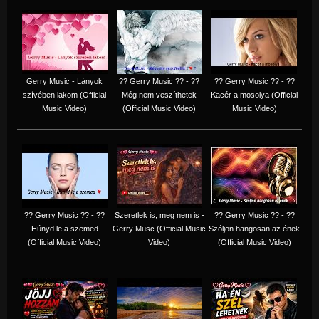
Gerry Music - Lányok
?? Gerry Music ?? - ??
?? Gerry Music ?? - ??
szívében lakom (Official
Még nem veszíthetek
Kacér a mosolya (Official
Music Video)
(Official Music Video)
Music Video)
?? Gerry Music ?? - ??
Szeretlek is, meg nem is -
?? Gerry Music ?? - ??
Húnyd le a szemed
Gerry Musc (Official Music
Szóljon hangosan az ének
(Official Music Video)
Video)
(Official Music Video)