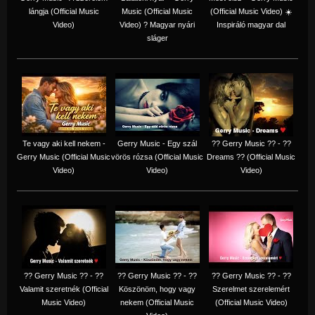
lángja (Official Music
Music (Official Music
(Official Music Video) ☀️
Video)
Video) ? Magyar nyári
Inspiráló magyar dal
sláger
Te vagy aki kell nekem -
Gerry Music - Egy szál
?? Gerry Music ?? - ??
Gerry Music (Official Music
vörös rózsa (Official Music
Dreams ?? (Official Music
Video)
Video)
Video)
?? Gerry Music ?? - ??
?? Gerry Music ?? - ??
?? Gerry Music ?? - ??
Valamit szeretnék (Official
Köszönöm, hogy vagy
Szerelmet szerelemért
Music Video)
nekem (Official Music
(Official Music Video)