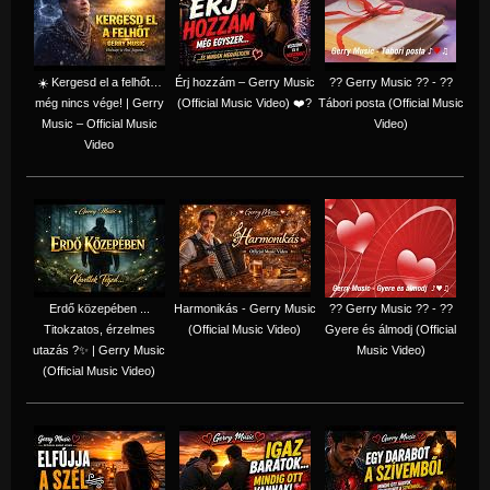
☀️ Kergesd el a felhőt…
Érj hozzám – Gerry Music
?? Gerry Music ?? - ??
még nincs vége! | Gerry
(Official Music Video) ❤️?
Tábori posta (Official Music
Music – Official Music
Video)
Video
Erdő közepében ...
Harmonikás - Gerry Music
?? Gerry Music ?? - ??
Titokzatos, érzelmes
(Official Music Video)
Gyere és álmodj (Official
utazás ?✨ | Gerry Music
Music Video)
(Official Music Video)