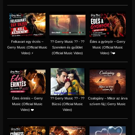
Felkavart egy érzés –
?? Gerry Music ?? - ??
Édes a gyönyör – Gerry
Gerry Music (Official Music
Szerelem és gyűlölet
Music (Official Music
Video) ⚡
(Official Music Video)
Video) ?❤️
Édes érintés – Gerry
?? Gerry Music ?? - ??
Csalogány – Mikor az árva
Music (Official Music
Búcsú (Official Music
szívem fáj | Gerry Music
Video) ❤️
Video)