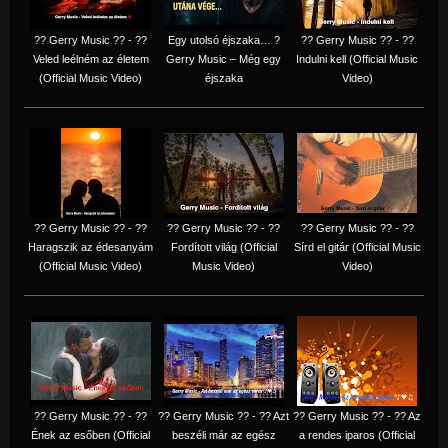
?? Gerry Music ?? - ??
Egy utolsó éjszaka… ?
?? Gerry Music ?? - ??
Veled leélném az életem
Gerry Music – Még egy
Indulni kell (Official Music
(Official Music Video)
éjszaka
Video)
?? Gerry Music ?? - ??
?? Gerry Music ?? - ??
?? Gerry Music ?? - ??
Haragszik az édesanyám
Fordított világ (Official
Sírd el gitár (Official Music
(Official Music Video)
Music Video)
Video)
?? Gerry Music ?? - ??
?? Gerry Music ?? - ?? Azt
?? Gerry Music ?? - ?? Az
Ének az esőben (Official
beszéli már az egész
a rendes iparos (Official