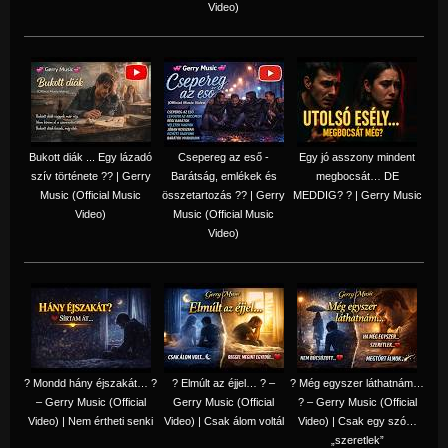
Video)
Bukott diák ... Egy lázadó
Csepereg az eső -
Egy jó asszony mindent
szív története ?? | Gerry
Barátság, emlékek és
megbocsát… DE
Music (Official Music
összetartozás ?️? | Gerry
MEDDIG? ? | Gerry Music
Video)
Music (Official Music
Video)
? Mondd hány éjszakát… ?
? Elmúlt az éjjel… ? –
? Még egyszer láthatnám…
– Gerry Music (Official
Gerry Music (Official
? – Gerry Music (Official
Video) | Nem értheti senki
Video) | Csak álom voltál
Video) | Csak egy szó…
„szeretlek”