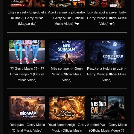
Elfújja a szél – Engedd el a
Azért vannak a jó barátok
Egy darabot a szívemből –
múltat ? | Gerry Music
– Gerry Music (Official
Gerry Music (Official Music
(Magyar dal)
Music Video) ?❤️
Video) ❤️?
?? Gerry Music ?? - ??
Még sohasem - Gerry
Reszket a Hold a tó vizén -
Hova menjek ? (Official
Music (Official Music
Gerry Music (Official Music
Music Video)
Video)
Video)
Dédapám - Gerry Music
Rólad álmodozni jó - Gerry
A csönd éve – Gerry Music
(Official Music Video)
Music (Official Music
(Official Music Video) ??