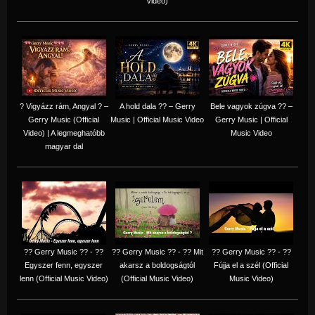
Video)
? Vigyázz rám, Angyal ? –
A hold dala ?? – Gerry
Bele vagyok zúgva ?? –
Gerry Music (Official
Music | Official Music Video
Gerry Music | Official
Video) | A legmeghatóbb
Music Video
magyar dal
?? Gerry Music ?? - ??
?? Gerry Music ?? - ?? Mit
?? Gerry Music ?? - ??
Egyszer fenn, egyszer
akarsz a boldogságtól
Fújja el a szél (Official
lenn (Official Music Video)
(Official Music Video)
Music Video)