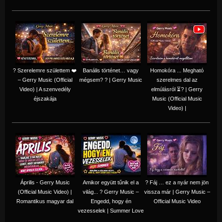
? Szerelemre születtem ❤️
Banális történet… vagy
Homokóra ... Megható
– Gerry Music (Official
mégsem? ? | Gerry Music
szerelmes dal az
Video) | A szenvedély
elmúlásról ⏳? | Gerry
éjszakája
Music (Official Music
Video) |
Április - Gerry Music
Amikor együtt tűnik el a
? Fáj … ez a nyár nem jön
(Official Music Video) |
világ... ? Gerry Music –
vissza már | Gerry Music –
Romantikus magyar dal
Engedd, hogy én
Official Music Video
vezesselek | Summer Love