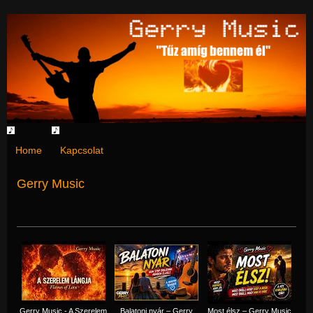
Home
Kapcsolat
Gerry Music
Gerry Music - A Szerelem
Balatoni nyár – Gerry
Most élsz – Gerry Music