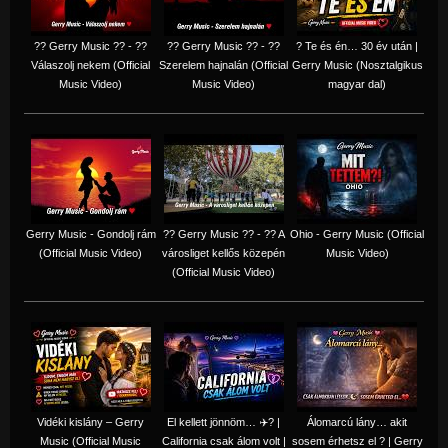
?? Gerry Music ?? - ??
?? Gerry Music ?? - ??
? Te és én… 30 év után |
Válaszolj nekem (Official
Szerelem hajnalán (Official
Gerry Music (Nosztalgikus
Music Video)
Music Video)
magyar dal)
Gerry Music - Gondolj rám
?? Gerry Music ?? - ?? A
Ohio - Gerry Music (Official
(Official Music Video)
városliget kellős közepén
Music Video)
(Official Music Video)
Vidéki kislány – Gerry
El kellett jönnöm… ✈️? |
Álomarcú lány… akit
Music (Official Music
California csak álom volt |
sosem érhetsz el ? | Gerry