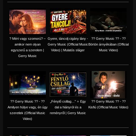
? Mért vagy szomorú? –
Gyere, táncolj cigány lány -
?? Gerry Music ?? - ??
amikor nem olyan
Gerry Music (Official Music
Börtön árnyékában (Official
egyszerű a szerelem |
Video) | Mulatós sláger
Music Video)
Gerry Music
?? Gerry Music ?? - ??
„Fénylő csillag…” ⭐ Egy
?? Gerry Music ?? - ??
Amilyen hülye vagy, én úgy
dal a hiányról és a
Kisfiú (Official Music Video)
szeretlek (Official Music
reményről | Gerry Music
Video)