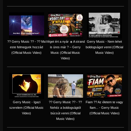
?? Gerry Music ?? - ?? Ma
Véget ért a nyár ☀️ A strand
Gerry Music - Nem lehet
este felmegyek hozzád
is üres már ? – Gerry
boldogságot venni (Official
(Official Music Video)
Music (Official Music
Music Video)
Video)
Gerry Music - Igazi
?? Gerry Music ?? - ??
Fiam ?‍? Az életem te vagy
szerelem (Official Music
Nehéz a boldogságtól
fiam... - Gerry Music
Video)
búcsút venni (Official
(Official Music Video)
Music Video)