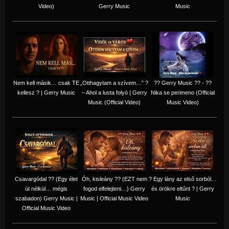
Video)
Gerry Music
Music
Nem kell másik… csak TE
„Otthagytam a szívem…” ?
?? Gerry Music ?? - ??
kellesz ? | Gerry Music
– Ahol a lusta folyó | Gerry
Nika se perimeno (Official
Music (Official Video)
Music Video)
Csavargódal ?? (Egy élet
Óh, kisleány ?? (EZT nem
? Egy lány az első sorból…
út nélkül… mégis
fogod elfelejteni…) Gerry
és örökre eltűnt ? | Gerry
szabadon) Gerry Music |
Music | Official Music Video
Music
Official Music Video