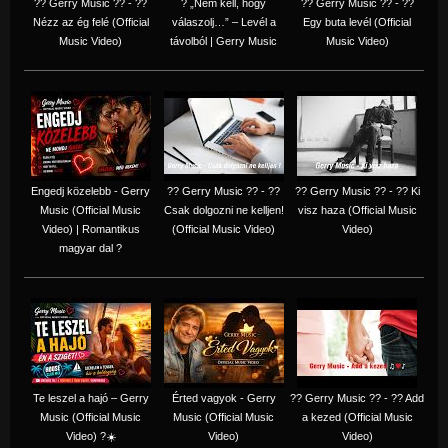
?? Gerry Music ?? - ??
? „Nem kell, hogy
?? Gerry Music ?? - ??
Nézz az ég felé (Official
válaszolj…” – Levél a
Egy buta levél (Official
Music Video)
távolból | Gerry Music
Music Video)
Engedj közelebb - Gerry
?? Gerry Music ?? - ??
?? Gerry Music ?? - ?? Ki
Music (Official Music
Csak dolgozni ne kelljen!
visz haza (Official Music
Video) | Romantikus
(Official Music Video)
Video)
magyar dal ?
Te leszel a hajó – Gerry
Érted vagyok - Gerry
?? Gerry Music ?? - ?? Add
Music (Official Music
Music (Official Music
a kezed (Official Music
Video) ?☀️
Video)
Video)