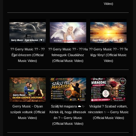
Video)
?? Gerry Music ?? - ??
?? Gerry Music ?? - ?? Ha
?? Gerry Music ?? - ?? Te
Éjjel érkezem (Official
felmegyek Claudiához
légy fény! (Official Music
Music Video)
(Official Music Video)
Video)
Gerry Music - Olyan
Szállj fel magasra ☁️ ✨
Virágdal ? Szabad voltam,
szépek voltunk (Official
Kérlek élj, hogy élhessek
nincstelen ✨ – Gerry Music
Music Video)
én ? – Gerry Music
(Official Music Video)
(Official Music Video)