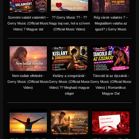
Szeretni valakit valamiért –
?? Gerry Music ?? - ??
Rég várok valakire ? –
Gerry Music (Official Music
Nagy baj van, hol a szívem
Megtalálom valaha az
Video) ? Magyar dal
(Official Music Video)
igazit? | Gerry Music
Nem tudlak elfeledni -
Kislány a zongoránál -
Táncold át az éjszakát -
Gerry Music (Official Music
Gerry Music (Official Music
Gerry Music (Official Music
Video)
Video) ?? Megható magyar
Video) | Romantikus
sláger
Magyar Dal