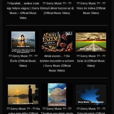
? Hazafelé… amikor csak
?? Gerry Music ?? - ??
?? Gerry Music ?? - ??
egy helyre vágysz | Gerry
Könnyű álmot hozzon az éj
Húsz év múlva (Official
Music – Official Music
(Official Music Video)
Music Video)
Video
?? Gerry Music ?? - ??
Almát eszem… ? De
?? Gerry Music ?? - ??
Érzés (Official Music
közben összetört a szívem
Száz út (Official Music
Video)
| Gerry Music (Official
Video)
Music Video)
?? Gerry Music ?? - ?? Ha
?? Gerry Music ?? - ??
?? Gerry Music ?? - ??
volna még időm (Official
Távolban egy fehér vitorla
Göncölszekér (Official