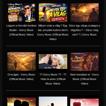
Legyen a Horváth kertben
Milyen szép a világ ? Egy
Köss egy sárga szalagot a
Budán - Gerry Music
dal, ami jobb kedvre derít |
tölgyfára ?️ – Vársz még
(Official Music Video)
Gerry Music (Official Music
rám? ? | Gerry Music
Video)
Országút - Gerry Music
?? Gerry Music ?? - ??
Nem mondtam el - Gerry
(Official Music Video)
Hola mi amor (Official
Music (Official Music
Music Video)
Video)