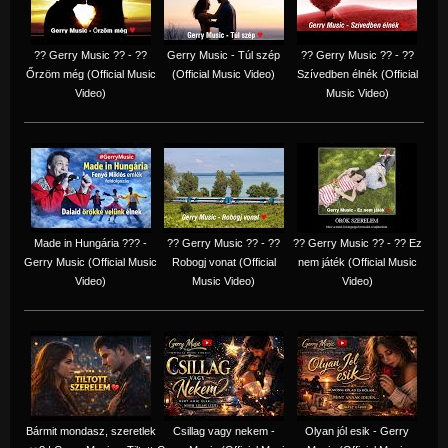
?? Gerry Music ?? - ??
Gerry Music - Túl szép
?? Gerry Music ?? - ??
Őrzöm még (Official Music
(Official Music Video)
Szívedben élnék (Official
Video)
Music Video)
Made in Hungária ??? -
?? Gerry Music ?? - ??
?? Gerry Music ?? - ?? Ez
Gerry Music (Official Music
Robogj vonat (Official
nem játék (Official Music
Video)
Music Video)
Video)
Bármit mondasz, szeretlek
Csillag vagy nekem -
Olyan jól esik - Gerry