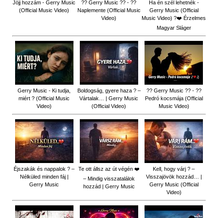
Jöjj hozzám - Gerry Music
?? Gerry Music ?? - ??
Ha én szél lehetnék -
(Official Music Video)
Naplemente (Official Music
Gerry Music (Official
Video)
Music Video) ?️❤️ Érzelmes
Magyar Sláger
Gerry Music - Ki tudja,
Boldogság, gyere haza ? –
?? Gerry Music ?? - ??
miért ? (Official Music
Vártalak… | Gerry Music
Pedró kocsmája (Official
Video)
(Official Video)
Music Video)
Éjszakák és nappalok ? –
Te ott állsz az út végén ❤️
Kell, hogy várj ? –
Nélküled minden fáj |
Visszajövök hozzád… |
– Mindig visszatalálok
Gerry Music
Gerry Music (Official
hozzád | Gerry Music
Video)