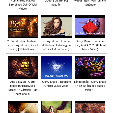
Romantikus Magyar
Video) | Gyere, bújj
Video) | Egy nyári románc
Szerelmes Dal (Official
hozzám
története
Video)
? Csendes kis utcában…
Gerry Music - Lenn a
Gerry Music - Bocsáss
? – Gerry Music (Official
délibábos Hortobágyon
meg kérlek 2020 (Official
Video) | Rátaláltam én
(Official Music Video)
Music Video)
Add a kezed - Gerry
Gerry Music - Requiem
Táncolj még - Gerry Music
Music (Official Music
(Official Music Video)
| ? Ez az éjszaka csak a
Video) | ? Vártalak… de
miénk! ?
nem jöttél el