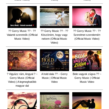
?? Gerry Music ?? - ??
?? Gerry Music ?? - ??
?? Gerry Music ?? - ??
Valamit szeretnék (Official
Köszönöm, hogy vagy
Szerelmet szerelemért
Music Video)
nekem (Official Music
(Official Music Video)
Video)
? Vigyázz rám, Angyal ? –
A hold dala ?? – Gerry
Bele vagyok zúgva ?? –
Gerry Music (Official
Music | Official Music
Gerry Music | Official
Video) | A legmeghatóbb
Video
Music Video
magyar dal