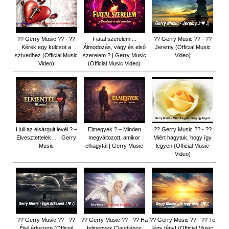
?? Gerry Music ?? - ??
Fiatal szerelem ...
?? Gerry Music ?? - ??
Kérek egy kulcsot a
Álmodozás, vágy és első
Jeremy (Official Music
szívedhez (Official Music
szerelem ? | Gerry Music
Video)
Video)
(Official Music Video)
Hull az elsárgult levél ? –
Elmegyek ? – Minden
?? Gerry Music ?? - ??
Elvesztettelek… | Gerry
megváltozott, amikor
Miért hagytuk, hogy így
Music
elhagytál | Gerry Music
legyen (Official Music
Video)
?? Gerry Music ?? - ??
?? Gerry Music ?? - ?? Ha
?? Gerry Music ?? - ?? Te
Éjjel érkezem (Official
felmegyek Claudiához
légy fény! (Official Music