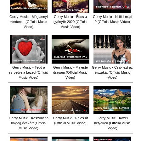
Gerry Music - Még annyi
Gerry Music - Édes a
Gerry Music - Ki ölel majd
mindent... (Official Music
gyönyör 2020 (Official
? (Official Music Video)
Video)
Music Video)
Gerry Music - Tedd a
Gerry Music - Ma este
Gerry Music - Csak ezt az
szívedre a kezed (Official
drágám (Official Music
éjszakát (Official Music
Music Video)
Video)
Video)
Gerry Music - Köszönet a
Gerry Music - 67-es út
Gerry Music - Közeli
boldog évekért (Official
(Official Music Video)
helyeken (Official Music
Music Video)
Video)