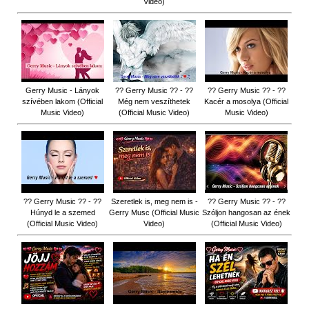
Video)
Gerry Music - Lányok
?? Gerry Music ?? - ??
?? Gerry Music ?? - ??
szívében lakom (Official
Még nem veszíthetek
Kacér a mosolya (Official
Music Video)
(Official Music Video)
Music Video)
?? Gerry Music ?? - ??
Szeretlek is, meg nem is -
?? Gerry Music ?? - ??
Húnyd le a szemed
Gerry Musc (Official Music
Szóljon hangosan az ének
(Official Music Video)
Video)
(Official Music Video)