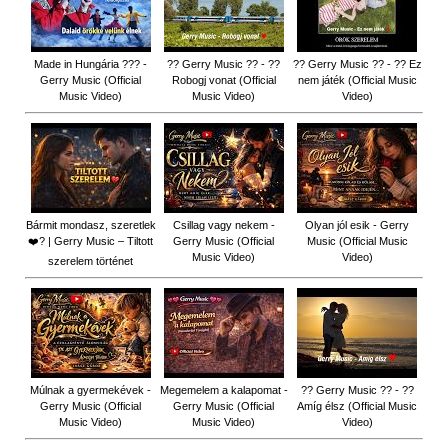
Made in Hungária ??? -
?? Gerry Music ?? - ??
?? Gerry Music ?? - ?? Ez
Gerry Music (Official
Robogj vonat (Official
nem játék (Official Music
Music Video)
Music Video)
Video)
Bármit mondasz, szeretlek
Csillag vagy nekem -
Olyan jól esik - Gerry
❤️‍? | Gerry Music – Tiltott
Gerry Music (Official
Music (Official Music
Music Video)
Video)
szerelem történet
Múlnak a gyermekévek -
Megemelem a kalapomat -
?? Gerry Music ?? - ??
Gerry Music (Official
Gerry Music (Official
Amíg élsz (Official Music
Music Video)
Music Video)
Video)