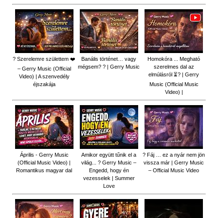
? Szerelemre születtem ❤️
Banális történet… vagy
Homokóra ... Megható
mégsem? ? | Gerry Music
szerelmes dal az
– Gerry Music (Official
elmúlásról ⏳? | Gerry
Video) | A szenvedély
éjszakája
Music (Official Music
Video) |
Április - Gerry Music
Amikor együtt tűnik el a
? Fáj … ez a nyár nem jön
(Official Music Video) |
világ... ? Gerry Music –
vissza már | Gerry Music
Romantikus magyar dal
Engedd, hogy én
– Official Music Video
vezesselek | Summer
Love