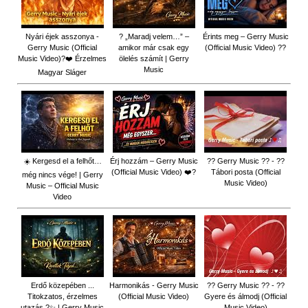
Nyári éjek asszonya -
? „Maradj velem…” –
Érints meg – Gerry Music
Gerry Music (Official
amikor már csak egy
(Official Music Video) ??
Music Video)?❤️ Érzelmes
ölelés számít | Gerry
Music
Magyar Sláger
☀️ Kergesd el a felhőt…
Érj hozzám – Gerry Music
?? Gerry Music ?? - ??
(Official Music Video) ❤️?
Tábori posta (Official
még nincs vége! | Gerry
Music Video)
Music – Official Music
Video
Erdő közepében ...
Harmonikás - Gerry Music
?? Gerry Music ?? - ??
Titokzatos, érzelmes
(Official Music Video)
Gyere és álmodj (Official
utazás ?✨ | Gerry Music
Music Video)