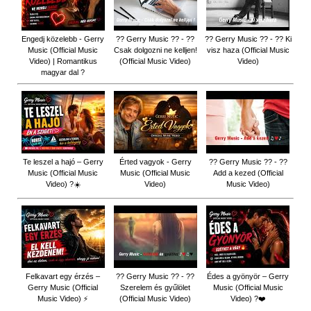
Engedj közelebb - Gerry
?? Gerry Music ?? - ??
?? Gerry Music ?? - ?? Ki
Music (Official Music
Csak dolgozni ne kelljen!
visz haza (Official Music
Video) | Romantikus
(Official Music Video)
Video)
magyar dal ?
Te leszel a hajó – Gerry
Érted vagyok - Gerry
?? Gerry Music ?? - ??
Music (Official Music
Music (Official Music
Add a kezed (Official
Video) ?☀️
Video)
Music Video)
Felkavart egy érzés –
?? Gerry Music ?? - ??
Édes a gyönyör – Gerry
Gerry Music (Official
Szerelem és gyűlölet
Music (Official Music
Music Video) ⚡
(Official Music Video)
Video) ?❤️