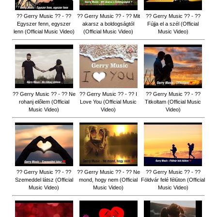
?? Gerry Music ?? - ??
?? Gerry Music ?? - ?? Mit
?? Gerry Music ?? - ??
Egyszer fenn, egyszer
akarsz a boldogságtól
Fújja el a szél (Official
lenn (Official Music Video)
(Official Music Video)
Music Video)
?? Gerry Music ?? - ?? Ne
?? Gerry Music ?? - ?? I
?? Gerry Music ?? - ??
rohanj előlem (Official
Love You (Official Music
Titkoltam (Official Music
Music Video)
Video)
Video)
?? Gerry Music ?? - ??
?? Gerry Music ?? - ?? Ne
?? Gerry Music ?? - ??
Szemeddel látsz (Official
mond, hogy nem (Official
Földvár felé félúton (Official
Music Video)
Music Video)
Music Video)