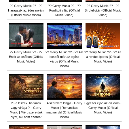
?? Gerry Music ?? - ??
?? Gerry Music ?? - ??
?? Gerry Music ?? - ??
Haragszik az édesanyám
Fordított világ (Official
Sírd el gitár (Official Music
(Official Music Video)
Music Video)
Video)
?? Gerry Music ?? - ??
?? Gerry Music ?? - ?? Azt
?? Gerry Music ?? - ?? Az
Ének az esőben (Official
beszéli már az egész
a rendes iparos (Official
Music Video)
város (Official Music
Music Video)
Video)
? Fa leszek, ha fának
A szerelem lángja - Gerry
Egyszer eljön az én időm -
vagy virága ? – Gerry
Music | Romantikus
Gerry Music (Official
Music | Miért szeretünk
magyar dal (Official Music
Music Video)
olyat, aki nem szeret?
Video)