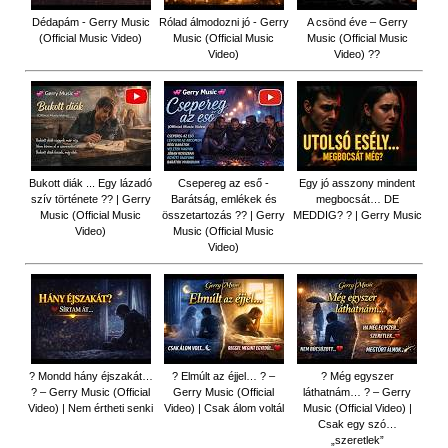
Dédapám - Gerry Music
Rólad álmodozni jó - Gerry
A csönd éve – Gerry
(Official Music Video)
Music (Official Music
Music (Official Music
Video)
Video) ??
Bukott diák ... Egy lázadó
Csepereg az eső -
Egy jó asszony mindent
szív története ?? | Gerry
Barátság, emlékek és
megbocsát… DE
Music (Official Music
összetartozás ?️? | Gerry
MEDDIG? ? | Gerry Music
Video)
Music (Official Music
Video)
? Mondd hány éjszakát…
? Elmúlt az éjjel… ? –
? Még egyszer
? – Gerry Music (Official
Gerry Music (Official
láthatnám… ? – Gerry
Video) | Nem értheti senki
Video) | Csak álom voltál
Music (Official Video) |
Csak egy szó…
„szeretlek”