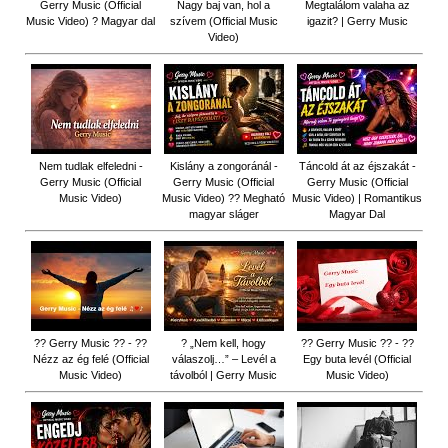
Gerry Music (Official
Nagy baj van, hol a
Megtalálom valaha az
Music Video) ? Magyar dal
szívem (Official Music
igazit? | Gerry Music
Video)
Nem tudlak elfeledni -
Kislány a zongoránál -
Táncold át az éjszakát -
Gerry Music (Official
Gerry Music (Official
Gerry Music (Official
Music Video)
Music Video) ?? Megható
Music Video) | Romantikus
magyar sláger
Magyar Dal
?? Gerry Music ?? - ??
? „Nem kell, hogy
?? Gerry Music ?? - ??
Nézz az ég felé (Official
válaszolj…” – Levél a
Egy buta levél (Official
Music Video)
távolból | Gerry Music
Music Video)