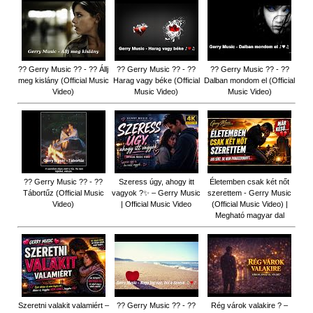
?? Gerry Music ?? - ?? Állj
?? Gerry Music ?? - ??
?? Gerry Music ?? - ??
meg kislány (Official Music
Harag vagy béke (Official
Dalban mondom el (Official
Video)
Music Video)
Music Video)
?? Gerry Music ?? - ??
Szeress úgy, ahogy itt
Életemben csak két nőt
Tábortűz (Official Music
vagyok ?✨ – Gerry Music
szerettem - Gerry Music
Video)
| Official Music Video
(Official Music Video) |
Megható magyar dal
Szeretni valakit valamiért –
?? Gerry Music ?? - ??
Rég várok valakire ? –