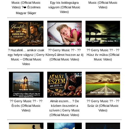
Music (Official Music
Egy kis boldogságra
Music (Official Music
Video) ?❤️ Érzelmes
vágyom (Official Music
Video)
Video)
Magyar Sláger
? Hazafelé… amikor csak
?? Gerry Music ?? - ??
?? Gerry Music ?? - ??
egy helyre vágysz | Gerry
Könnyű álmot hozzon az éj
Húsz év múlva (Official
Music – Official Music
(Official Music Video)
Music Video)
Video
?? Gerry Music ?? - ??
Almát eszem… ? De
?? Gerry Music ?? - ??
Érzés (Official Music
közben összetört a
Száz út (Official Music
Video)
szívem | Gerry Music
Video)
(Official Music Video)