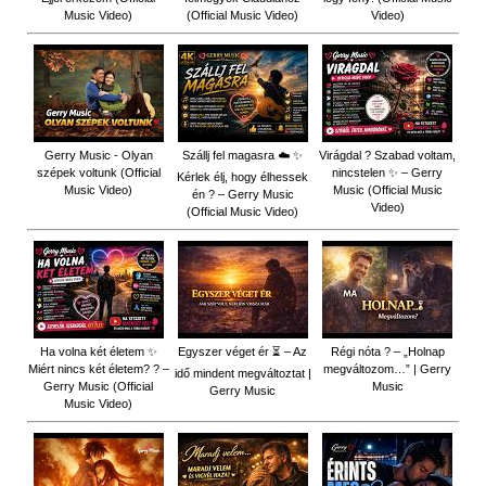
Music Video)
(Official Music Video)
Video)
Gerry Music - Olyan
Szállj fel magasra ☁️ ✨
Virágdal ? Szabad voltam,
szépek voltunk (Official
nincstelen ✨ – Gerry
Kérlek élj, hogy élhessek
Music Video)
Music (Official Music
én ? – Gerry Music
Video)
(Official Music Video)
Ha volna két életem ✨
Egyszer véget ér ⏳ – Az
Régi nóta ? – „Holnap
Miért nincs két életem? ? –
megváltozom…” | Gerry
idő mindent megváltoztat |
Gerry Music (Official
Music
Gerry Music
Music Video)