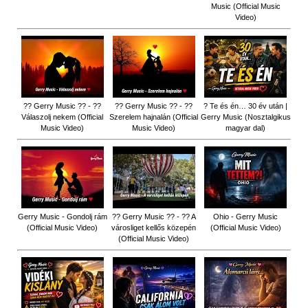
Music (Official Music
Video)
?? Gerry Music ?? - ??
?? Gerry Music ?? - ??
? Te és én… 30 év után |
Válaszolj nekem (Official
Szerelem hajnalán (Official
Gerry Music (Nosztalgikus
Music Video)
Music Video)
magyar dal)
Gerry Music - Gondolj rám
?? Gerry Music ?? - ?? A
Ohio - Gerry Music
(Official Music Video)
városliget kellős közepén
(Official Music Video)
(Official Music Video)