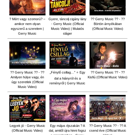
? Mért vagy szomorú? –
Gyere, táncolj cigány lány
?? Gerry Music ?? - ??
amikor nem olyan
- Gerry Music (Official
Börtön árnyékában
egyszerű a szerelem |
Music Video) | Mulatós
(Official Music Video)
Gerry Music
sláger
?? Gerry Music ?? - ??
„Fénylő csillag…” ⭐ Egy
?? Gerry Music ?? - ??
Amilyen hülye vagy, én
Kisfiú (Official Music Video)
dal a hiányról és a
úgy szeretlek (Official
reményről | Gerry Music
Music Video)
Legyek jó - Gerry Music
Egy május éjszakán ? A
?? Gerry Music ?? - ?? A
(Official Music Video)
dal, amitől újra hinni fogsz
csend éve (Official Music