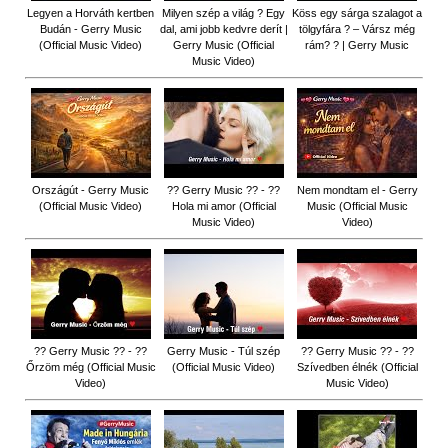
Legyen a Horváth kertben
Milyen szép a világ ? Egy
Köss egy sárga szalagot a
Budán - Gerry Music
dal, ami jobb kedvre derít |
tölgyfára ?️ – Vársz még
(Official Music Video)
Gerry Music (Official
rám? ? | Gerry Music
Music Video)
Országút - Gerry Music
?? Gerry Music ?? - ??
Nem mondtam el - Gerry
(Official Music Video)
Hola mi amor (Official
Music (Official Music
Music Video)
Video)
?? Gerry Music ?? - ??
Gerry Music - Túl szép
?? Gerry Music ?? - ??
Őrzöm még (Official Music
(Official Music Video)
Szívedben élnék (Official
Video)
Music Video)