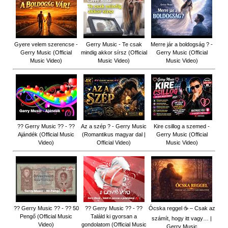
Gyere velem szerencse -
Gerry Music - Te csak
Merre jár a boldogság ? -
Gerry Music (Official
mindig akkor sírsz (Official
Gerry Music (Official
Music Video)
Music Video)
Music Video)
?? Gerry Music ?? - ??
Az a szép ? - Gerry Music
Kire csillog a szemed -
Ajándék (Official Music
(Romantikus magyar dal |
Gerry Music (Official
Video)
Official Video)
Music Video)
?? Gerry Music ?? - ?? 50
?? Gerry Music ?? - ??
Ócska reggel ☕ – Csak az
Pengő (Official Music
Találd ki gyorsan a
számít, hogy itt vagy… |
Video)
gondolatom (Official Music
Gerry Music