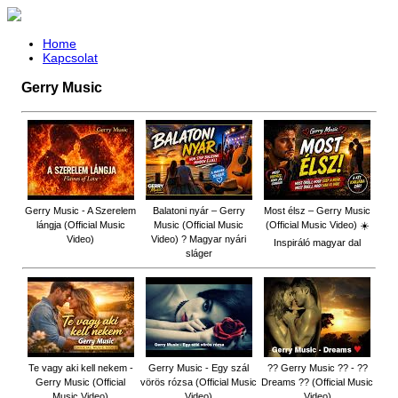
Home
Kapcsolat
Gerry Music
Gerry Music - A Szerelem
Balatoni nyár – Gerry
Most élsz – Gerry Music
lángja (Official Music
Music (Official Music
(Official Music Video) ☀️
Video)
Video) ? Magyar nyári
Inspiráló magyar dal
sláger
Te vagy aki kell nekem -
Gerry Music - Egy szál
?? Gerry Music ?? - ??
Gerry Music (Official
vörös rózsa (Official Music
Dreams ?? (Official Music
Music Video)
Video)
Video)