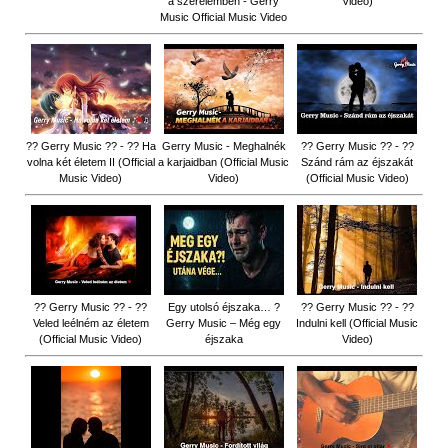
a szerelemben - Gerry
Video)
Music Official Music Video
?? Gerry Music ?? - ?? Ha
Gerry Music - Meghalnék
?? Gerry Music ?? - ??
volna két életem II (Official
a karjaidban (Official Music
Szánd rám az éjszakát
Music Video)
Video)
(Official Music Video)
?? Gerry Music ?? - ??
Egy utolsó éjszaka… ?
?? Gerry Music ?? - ??
Veled leélném az életem
Gerry Music – Még egy
Indulni kell (Official Music
(Official Music Video)
éjszaka
Video)