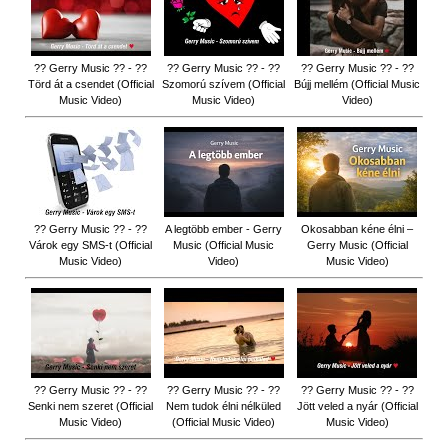
?? Gerry Music ?? - ??
?? Gerry Music ?? - ??
?? Gerry Music ?? - ??
Törd át a csendet (Official
Szomorú szívem (Official
Bújj mellém (Official Music
Music Video)
Music Video)
Video)
?? Gerry Music ?? - ??
A legtöbb ember - Gerry
Okosabban kéne élni –
Várok egy SMS-t (Official
Music (Official Music
Gerry Music (Official
Music Video)
Video)
Music Video)
?? Gerry Music ?? - ??
?? Gerry Music ?? - ??
?? Gerry Music ?? - ??
Senki nem szeret (Official
Nem tudok élni nélküled
Jött veled a nyár (Official
Music Video)
(Official Music Video)
Music Video)