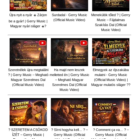
Újra nyit a nyár ☀️ Zárjon
Surdadal - Gerry Music
Menekülök tőled ? | Gerry
(Official Music Video)
Music – Fájdalmas
be a gyár! | Gerry Music |
Szakítás Dal (Official
Magyar nyári sláger ☀️?
Music Video)
Szeretnélek újra megtalálni
Ha majd nem leszek
Elmegyek az éjszakába
? | Gerry Music – Megható
melletted én | Gerry Music
mulatni - Gerry Music
Magyar Szerelmes Dal
– Megható Magyar
(Official Music Video) |
(Official Music Video)
Szerelmes Dal (Official
Magyar mulatós sláger ??
Music Video)
? SZERETEM A CSÓKOD
? Sírni hogyha kell… ? –
? Comment ça va… ? –
ÍZÉT – Gerry Music |
Gerry Music (Official
Gerry Music (Official