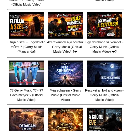
(Official Music Video)
Elfújja a szél – Engedd el a
Azért vannak a jó barátok
Egy darabot a szívemből –
múltat ? | Gerry Music
– Gerry Music (Official
Gerry Music (Official
(Magyar dal)
Music Video) ?❤️
Music Video) ❤️?
?? Gerry Music ?? - ??
Még sohasem - Gerry
Reszket a Hold a tó vizén -
Hova menjek ? (Official
Music (Official Music
Gerry Music (Official
Music Video)
Video)
Music Video)