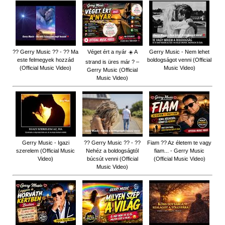
?? Gerry Music ?? - ?? Ma
Véget ért a nyár ☀️ A
Gerry Music - Nem lehet
este felmegyek hozzád
boldogságot venni (Official
strand is üres már ? –
(Official Music Video)
Music Video)
Gerry Music (Official
Music Video)
Gerry Music - Igazi
?? Gerry Music ?? - ??
Fiam ?‍? Az életem te vagy
szerelem (Official Music
Nehéz a boldogságtól
fiam... - Gerry Music
Video)
búcsút venni (Official
(Official Music Video)
Music Video)