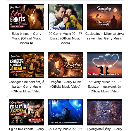
Édes érintés – Gerry
?? Gerry Music ?? - ??
Csalogány – Mikor az árva
Music (Official Music
Búcsú (Official Music
szívem fáj | Gerry Music
Video) ❤️
Video)
Csöngess be hozzám, jó
Drágám - Gerry Music
?? Gerry Music ?? - ??
barát – Gerry Music
(Official Music Video)
Egyszer megjavulok én
(Official Music Video)
(Official Music Video)
Ég és föld között - Gerry
?? Gerry Music ?? - ??
Gyöngyhajú lány - Gerry