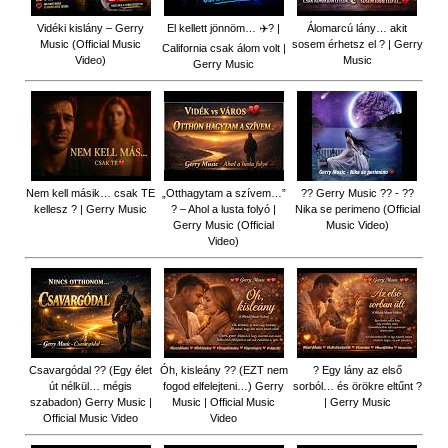
Vidéki kislány – Gerry
El kellett jönnöm… ✈️? |
Álomarcú lány… akit
Music (Official Music
sosem érhetsz el ? | Gerry
California csak álom volt |
Video)
Music
Gerry Music
Nem kell másik… csak TE
„Otthagytam a szívem…”
?? Gerry Music ?? - ??
kellesz ? | Gerry Music
? – Ahol a lusta folyó |
Nika se perimeno (Official
Gerry Music (Official
Music Video)
Video)
Csavargódal ?? (Egy élet
Óh, kisleány ?? (EZT nem
? Egy lány az első
út nélkül… mégis
fogod elfelejteni…) Gerry
sorból… és örökre eltűnt ?
szabadon) Gerry Music |
Music | Official Music
| Gerry Music
Official Music Video
Video