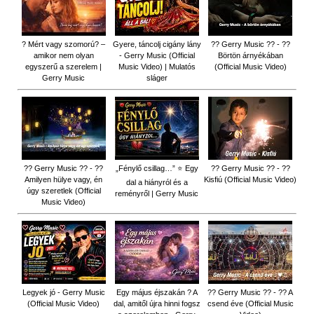
? Mért vagy szomorú? –
Gyere, táncolj cigány lány
?? Gerry Music ?? - ??
amikor nem olyan
- Gerry Music (Official
Börtön árnyékában
egyszerű a szerelem |
Music Video) | Mulatós
(Official Music Video)
Gerry Music
sláger
?? Gerry Music ?? - ??
„Fénylő csillag…” ⭐ Egy
?? Gerry Music ?? - ??
Amilyen hülye vagy, én
Kisfiú (Official Music Video)
dal a hiányról és a
úgy szeretlek (Official
reményről | Gerry Music
Music Video)
Legyek jó - Gerry Music
Egy május éjszakán ? A
?? Gerry Music ?? - ?? A
(Official Music Video)
dal, amitől újra hinni fogsz
csend éve (Official Music