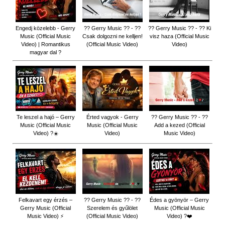
Engedj közelebb - Gerry
?? Gerry Music ?? - ??
?? Gerry Music ?? - ?? Ki
Music (Official Music
Csak dolgozni ne kelljen!
visz haza (Official Music
Video) | Romantikus
(Official Music Video)
Video)
magyar dal ?
Te leszel a hajó – Gerry
Érted vagyok - Gerry
?? Gerry Music ?? - ??
Music (Official Music
Music (Official Music
Add a kezed (Official
Video) ?☀️
Video)
Music Video)
Felkavart egy érzés –
?? Gerry Music ?? - ??
Édes a gyönyör – Gerry
Gerry Music (Official
Szerelem és gyűlölet
Music (Official Music
Music Video) ⚡
(Official Music Video)
Video) ?❤️