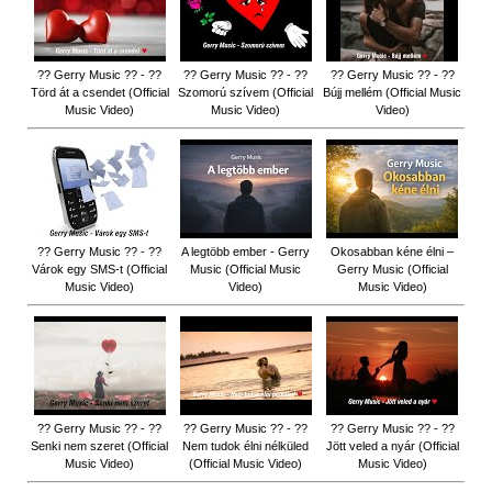
?? Gerry Music ?? - ??
?? Gerry Music ?? - ??
?? Gerry Music ?? - ??
Törd át a csendet (Official
Szomorú szívem (Official
Bújj mellém (Official Music
Music Video)
Music Video)
Video)
?? Gerry Music ?? - ??
A legtöbb ember - Gerry
Okosabban kéne élni –
Várok egy SMS-t (Official
Music (Official Music
Gerry Music (Official
Music Video)
Video)
Music Video)
?? Gerry Music ?? - ??
?? Gerry Music ?? - ??
?? Gerry Music ?? - ??
Senki nem szeret (Official
Nem tudok élni nélküled
Jött veled a nyár (Official
Music Video)
(Official Music Video)
Music Video)