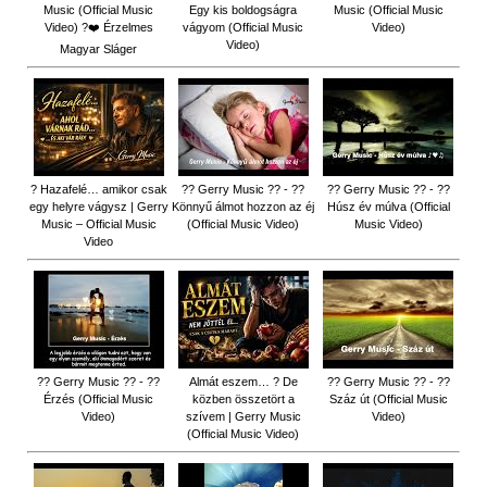
Music (Official Music
Egy kis boldogságra
Music (Official Music
Video) ?❤️ Érzelmes
vágyom (Official Music
Video)
Video)
Magyar Sláger
? Hazafelé… amikor csak
?? Gerry Music ?? - ??
?? Gerry Music ?? - ??
egy helyre vágysz | Gerry
Könnyű álmot hozzon az éj
Húsz év múlva (Official
Music – Official Music
(Official Music Video)
Music Video)
Video
?? Gerry Music ?? - ??
Almát eszem… ? De
?? Gerry Music ?? - ??
Érzés (Official Music
közben összetört a
Száz út (Official Music
Video)
szívem | Gerry Music
Video)
(Official Music Video)