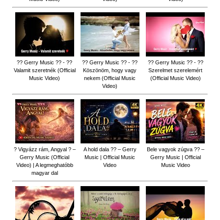
?? Gerry Music ?? - ??
?? Gerry Music ?? - ??
?? Gerry Music ?? - ??
Valamit szeretnék (Official
Köszönöm, hogy vagy
Szerelmet szerelemért
Music Video)
nekem (Official Music
(Official Music Video)
Video)
? Vigyázz rám, Angyal ? –
A hold dala ?? – Gerry
Bele vagyok zúgva ?? –
Gerry Music (Official
Music | Official Music
Gerry Music | Official
Video) | A legmeghatóbb
Video
Music Video
magyar dal