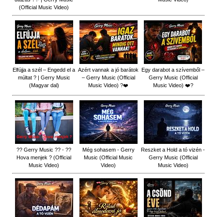
(Official Music Video)
Elfújja a szél – Engedd el a
Azért vannak a jó barátok
Egy darabot a szívemből –
múltat ? | Gerry Music
– Gerry Music (Official
Gerry Music (Official
(Magyar dal)
Music Video) ?❤️
Music Video) ❤️?
?? Gerry Music ?? - ??
Még sohasem - Gerry
Reszket a Hold a tó vizén -
Hova menjek ? (Official
Music (Official Music
Gerry Music (Official
Music Video)
Video)
Music Video)