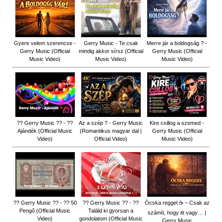
Gyere velem szerencse -
Gerry Music - Te csak
Merre jár a boldogság ? -
Gerry Music (Official
mindig akkor sírsz (Official
Gerry Music (Official
Music Video)
Music Video)
Music Video)
?? Gerry Music ?? - ??
Az a szép ? - Gerry Music
Kire csillog a szemed -
Ajándék (Official Music
(Romantikus magyar dal |
Gerry Music (Official
Video)
Official Video)
Music Video)
?? Gerry Music ?? - ?? 50
?? Gerry Music ?? - ??
Ócska reggel ☕ – Csak az
Pengő (Official Music
Találd ki gyorsan a
számít, hogy itt vagy… |
Video)
gondolatom (Official Music
Gerry Music