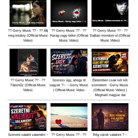
?? Gerry Music ?? - ?? Állj
?? Gerry Music ?? - ??
?? Gerry Music ?? - ??
meg kislány (Official Music
Harag vagy béke (Official
Dalban mondom el (Official
Video)
Music Video)
Music Video)
?? Gerry Music ?? - ??
Szeress úgy, ahogy itt
Életemben csak két nőt
Tábortűz (Official Music
vagyok ?✨ – Gerry Music
szerettem - Gerry Music
Video)
| Official Music Video
(Official Music Video) |
Megható magyar dal
Szeretni valakit valamiért –
?? Gerry Music ?? - ??
Rég várok valakire ? –