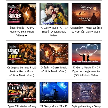
Édes érintés – Gerry
?? Gerry Music ?? - ??
Csalogány – Mikor az árva
Music (Official Music
Búcsú (Official Music
szívem fáj | Gerry Music
Video) ❤️
Video)
Csöngess be hozzám, jó
Drágám - Gerry Music
?? Gerry Music ?? - ??
barát – Gerry Music
(Official Music Video)
Egyszer megjavulok én
(Official Music Video)
(Official Music Video)
Ég és föld között - Gerry
?? Gerry Music ?? - ??
Gyöngyhajú lány - Gerry