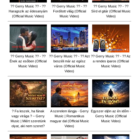
?? Gerry Music ?? - ??
?? Gerry Music ?? - ??
?? Gerry Music ?? - ??
Haragszik az édesanyám
Fordított világ (Official
Sírd el gitár (Official Music
(Official Music Video)
Music Video)
Video)
?? Gerry Music ?? - ??
?? Gerry Music ?? - ?? Azt
?? Gerry Music ?? - ?? Az
Ének az esőben (Official
beszéli már az egész
a rendes iparos (Official
Music Video)
város (Official Music
Music Video)
Video)
? Fa leszek, ha fának
A szerelem lángja - Gerry
Egyszer eljön az én időm -
vagy virága ? – Gerry
Music | Romantikus
Gerry Music (Official
Music | Miért szeretünk
magyar dal (Official Music
Music Video)
olyat, aki nem szeret?
Video)