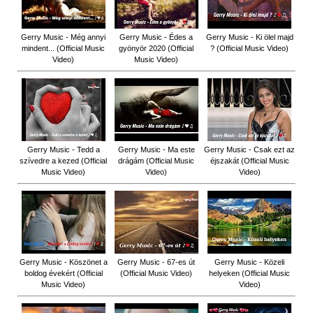
Gerry Music - Még annyi
Gerry Music - Édes a
Gerry Music - Ki ölel majd
mindent... (Official Music
gyönyör 2020 (Official
? (Official Music Video)
Video)
Music Video)
Gerry Music - Tedd a
Gerry Music - Ma este
Gerry Music - Csak ezt az
szívedre a kezed (Official
drágám (Official Music
éjszakát (Official Music
Music Video)
Video)
Video)
Gerry Music - Köszönet a
Gerry Music - 67-es út
Gerry Music - Közeli
boldog évekért (Official
(Official Music Video)
helyeken (Official Music
Music Video)
Video)