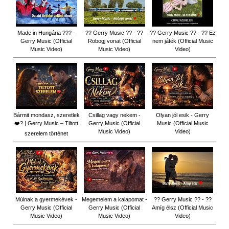
Made in Hungária ??? -
?? Gerry Music ?? - ??
?? Gerry Music ?? - ?? Ez
Gerry Music (Official
Robogj vonat (Official
nem játék (Official Music
Music Video)
Music Video)
Video)
Bármit mondasz, szeretlek
Csillag vagy nekem -
Olyan jól esik - Gerry
❤️‍? | Gerry Music – Tiltott
Gerry Music (Official
Music (Official Music
Music Video)
Video)
szerelem történet
Múlnak a gyermekévek -
Megemelem a kalapomat -
?? Gerry Music ?? - ??
Gerry Music (Official
Gerry Music (Official
Amíg élsz (Official Music
Music Video)
Music Video)
Video)