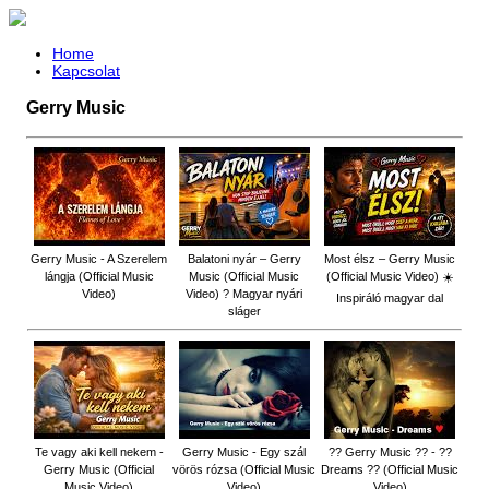
Home
Kapcsolat
Gerry Music
Gerry Music - A Szerelem
Balatoni nyár – Gerry
Most élsz – Gerry Music
lángja (Official Music
Music (Official Music
(Official Music Video) ☀️
Video)
Video) ? Magyar nyári
Inspiráló magyar dal
sláger
Te vagy aki kell nekem -
Gerry Music - Egy szál
?? Gerry Music ?? - ??
Gerry Music (Official
vörös rózsa (Official Music
Dreams ?? (Official Music
Music Video)
Video)
Video)