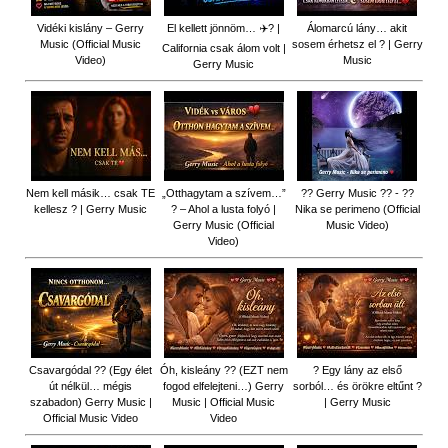
Vidéki kislány – Gerry
El kellett jönnöm… ✈️? |
Álomarcú lány… akit
Music (Official Music
sosem érhetsz el ? | Gerry
California csak álom volt |
Video)
Music
Gerry Music
Nem kell másik… csak TE
„Otthagytam a szívem…”
?? Gerry Music ?? - ??
kellesz ? | Gerry Music
? – Ahol a lusta folyó |
Nika se perimeno (Official
Gerry Music (Official
Music Video)
Video)
Csavargódal ?? (Egy élet
Óh, kisleány ?? (EZT nem
? Egy lány az első
út nélkül… mégis
fogod elfelejteni…) Gerry
sorból… és örökre eltűnt ?
szabadon) Gerry Music |
Music | Official Music
| Gerry Music
Official Music Video
Video