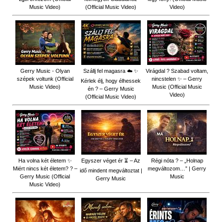
Music Video)
(Official Music Video)
Video)
Gerry Music - Olyan
Szállj fel magasra ☁️ ✨
Virágdal ? Szabad voltam,
szépek voltunk (Official
nincstelen ✨ – Gerry
Kérlek élj, hogy élhessek
Music Video)
Music (Official Music
én ? – Gerry Music
Video)
(Official Music Video)
Ha volna két életem ✨
Egyszer véget ér ⏳ – Az
Régi nóta ? – „Holnap
Miért nincs két életem? ? –
megváltozom…” | Gerry
idő mindent megváltoztat |
Gerry Music (Official
Music
Gerry Music
Music Video)