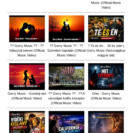
Music (Official Music
Video)
?? Gerry Music ?? - ??
?? Gerry Music ?? - ??
? Te és én… 30 év után |
Válaszolj nekem (Official
Szerelem hajnalán (Official
Gerry Music (Nosztalgikus
Music Video)
Music Video)
magyar dal)
Gerry Music - Gondolj rám
?? Gerry Music ?? - ?? A
Ohio - Gerry Music
(Official Music Video)
városliget kellős közepén
(Official Music Video)
(Official Music Video)