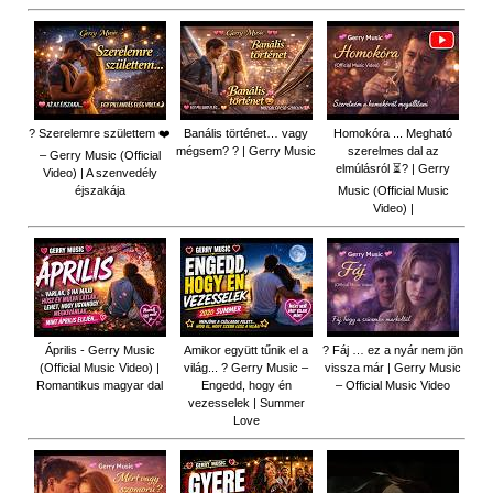
? Szerelemre születtem ❤️
Banális történet… vagy
Homokóra ... Megható
mégsem? ? | Gerry Music
szerelmes dal az
– Gerry Music (Official
elmúlásról ⏳? | Gerry
Video) | A szenvedély
éjszakája
Music (Official Music
Video) |
Április - Gerry Music
Amikor együtt tűnik el a
? Fáj … ez a nyár nem jön
(Official Music Video) |
világ... ? Gerry Music –
vissza már | Gerry Music
Romantikus magyar dal
Engedd, hogy én
– Official Music Video
vezesselek | Summer
Love