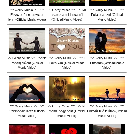
?? Gerry Music ?? - ??
?? Gerry Music ?? - ?? Mit
?? Gerry Music ?? - ??
Egyszer fenn, egyszer
akarsz a boldogságtól
Fújja el a szél (Official
lenn (Official Music Video)
(Official Music Video)
Music Video)
?? Gerry Music ?? - ?? Ne
?? Gerry Music ?? - ?? I
?? Gerry Music ?? - ??
rohanj előlem (Official
Love You (Official Music
Titkoltam (Official Music
Music Video)
Video)
Video)
?? Gerry Music ?? - ??
?? Gerry Music ?? - ?? Ne
?? Gerry Music ?? - ??
Szemeddel látsz (Official
mond, hogy nem (Official
Földvár felé félúton (Official
Music Video)
Music Video)
Music Video)