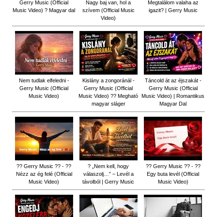
Gerry Music (Official
Nagy baj van, hol a
Megtalálom valaha az
Music Video) ? Magyar dal
szívem (Official Music
igazit? | Gerry Music
Video)
Nem tudlak elfeledni -
Kislány a zongoránál -
Táncold át az éjszakát -
Gerry Music (Official
Gerry Music (Official
Gerry Music (Official
Music Video)
Music Video) ?? Megható
Music Video) | Romantikus
magyar sláger
Magyar Dal
?? Gerry Music ?? - ??
? „Nem kell, hogy
?? Gerry Music ?? - ??
Nézz az ég felé (Official
válaszolj…” – Levél a
Egy buta levél (Official
Music Video)
távolból | Gerry Music
Music Video)