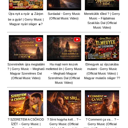
Újra nyit a nyár ☀️ Zárjon
Surdadal - Gerry Music
Menekülök tőled ? | Gerry
(Official Music Video)
Music – Fájdalmas
be a gyár! | Gerry Music |
Szakítás Dal (Official
Magyar nyári sláger ☀️?
Music Video)
Szeretnélek újra megtalálni
Ha majd nem leszek
Elmegyek az éjszakába
? | Gerry Music – Megható
melletted én | Gerry Music
mulatni - Gerry Music
Magyar Szerelmes Dal
– Megható Magyar
(Official Music Video) |
(Official Music Video)
Szerelmes Dal (Official
Magyar mulatós sláger ??
Music Video)
? SZERETEM A CSÓKOD
? Sírni hogyha kell… ? –
? Comment ça va… ? –
ÍZÉT – Gerry Music |
Gerry Music (Official
Gerry Music (Official