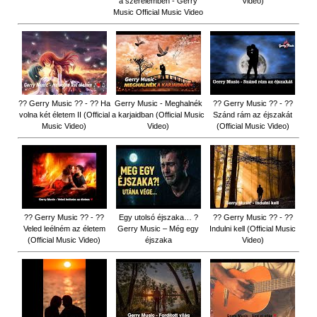
a szerelemben - Gerry
Video)
Music Official Music Video
?? Gerry Music ?? - ?? Ha
Gerry Music - Meghalnék
?? Gerry Music ?? - ??
volna két életem II (Official
a karjaidban (Official Music
Szánd rám az éjszakát
Music Video)
Video)
(Official Music Video)
?? Gerry Music ?? - ??
Egy utolsó éjszaka… ?
?? Gerry Music ?? - ??
Veled leélném az életem
Gerry Music – Még egy
Indulni kell (Official Music
(Official Music Video)
éjszaka
Video)