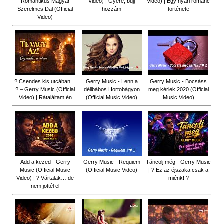
Romantikus Magyar
Video) | Gyere, bújj
Video) | Egy nyári románc
Szerelmes Dal (Official
hozzám
története
Video)
? Csendes kis utcában…
Gerry Music - Lenn a
Gerry Music - Bocsáss
? – Gerry Music (Official
délibábos Hortobágyon
meg kérlek 2020 (Official
Video) | Rátaláltam én
(Official Music Video)
Music Video)
Add a kezed - Gerry
Gerry Music - Requiem
Táncolj még - Gerry Music
Music (Official Music
(Official Music Video)
| ? Ez az éjszaka csak a
Video) | ? Vártalak… de
miénk! ?
nem jöttél el