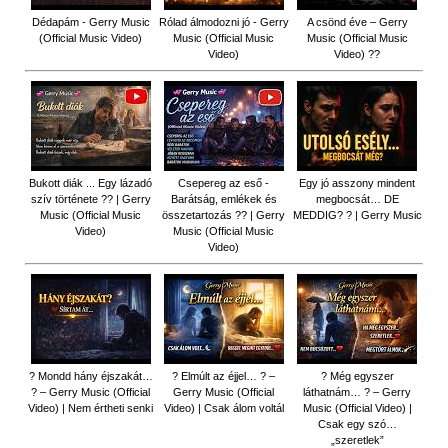
Dédapám - Gerry Music
Rólad álmodozni jó - Gerry
A csönd éve – Gerry
(Official Music Video)
Music (Official Music
Music (Official Music
Video)
Video) ??
Bukott diák ... Egy lázadó
Csepereg az eső -
Egy jó asszony mindent
szív története ?? | Gerry
Barátság, emlékek és
megbocsát… DE
Music (Official Music
összetartozás ?️? | Gerry
MEDDIG? ? | Gerry Music
Video)
Music (Official Music
Video)
? Mondd hány éjszakát…
? Elmúlt az éjjel… ? –
? Még egyszer
? – Gerry Music (Official
Gerry Music (Official
láthatnám… ? – Gerry
Video) | Nem értheti senki
Video) | Csak álom voltál
Music (Official Video) |
Csak egy szó…
„szeretlek”