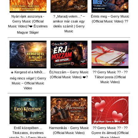
Nyári éjek asszonya -
? „Maradj velem…” –
Érints meg – Gerry Music
Gerry Music (Official
amikor már csak egy
(Official Music Video) ??
Music Video)?❤️ Érzelmes
ölelés számít | Gerry
Music
Magyar Sláger
☀️ Kergesd el a felhőt…
Érj hozzám – Gerry Music
?? Gerry Music ?? - ??
(Official Music Video) ❤️?
Tábori posta (Official
még nincs vége! | Gerry
Music Video)
Music – Official Music
Video
Erdő közepében ...
Harmonikás - Gerry Music
?? Gerry Music ?? - ??
Titokzatos, érzelmes
(Official Music Video)
Gyere és álmodj (Official
utazás ?✨ | Gerry Music
Music Video)