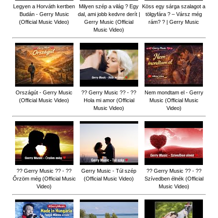
Legyen a Horváth kertben
Milyen szép a világ ? Egy
Köss egy sárga szalagot a
Budán - Gerry Music
dal, ami jobb kedvre derít |
tölgyfára ?️ – Vársz még
(Official Music Video)
Gerry Music (Official
rám? ? | Gerry Music
Music Video)
Országút - Gerry Music
?? Gerry Music ?? - ??
Nem mondtam el - Gerry
(Official Music Video)
Hola mi amor (Official
Music (Official Music
Music Video)
Video)
?? Gerry Music ?? - ??
Gerry Music - Túl szép
?? Gerry Music ?? - ??
Őrzöm még (Official Music
(Official Music Video)
Szívedben élnék (Official
Video)
Music Video)