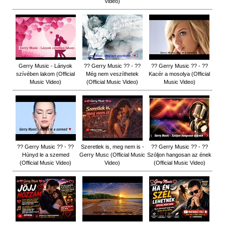
Video)
Gerry Music - Lányok
?? Gerry Music ?? - ??
?? Gerry Music ?? - ??
szívében lakom (Official
Még nem veszíthetek
Kacér a mosolya (Official
Music Video)
(Official Music Video)
Music Video)
?? Gerry Music ?? - ??
Szeretlek is, meg nem is -
?? Gerry Music ?? - ??
Húnyd le a szemed
Gerry Musc (Official Music
Szóljon hangosan az ének
(Official Music Video)
Video)
(Official Music Video)