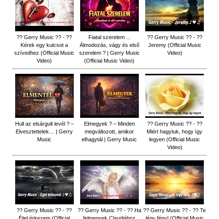
?? Gerry Music ?? - ??
Fiatal szerelem ...
?? Gerry Music ?? - ??
Kérek egy kulcsot a
Álmodozás, vágy és első
Jeremy (Official Music
szívedhez (Official Music
szerelem ? | Gerry Music
Video)
Video)
(Official Music Video)
Hull az elsárgult levél ? –
Elmegyek ? – Minden
?? Gerry Music ?? - ??
Elvesztettelek… | Gerry
megváltozott, amikor
Miért hagytuk, hogy így
Music
elhagytál | Gerry Music
legyen (Official Music
Video)
?? Gerry Music ?? - ??
?? Gerry Music ?? - ?? Ha
?? Gerry Music ?? - ?? Te
Éjjel érkezem (Official
felmegyek Claudiához
légy fény! (Official Music