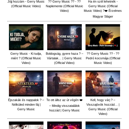
Jöjj hozzám - Gerry Music
?? Gerry Music ?? - ??
Ha én szél lehetnék -
(Official Music Video)
Naplemente (Official Music
Gerry Music (Official
Video)
Music Video) ?️❤️ Érzelmes
Magyar Sláger
Gerry Music - Ki tudja,
Boldogság, gyere haza ? –
?? Gerry Music ?? - ??
miért ? (Official Music
Vártalak… | Gerry Music
Pedró kocsmája (Official
Video)
(Official Video)
Music Video)
Éjszakák és nappalok ? –
Te ott állsz az út végén ❤️
Kell, hogy várj ? –
Nélküled minden fáj |
Visszajövök hozzád… |
– Mindig visszatalálok
Gerry Music
Gerry Music (Official
hozzád | Gerry Music
Video)