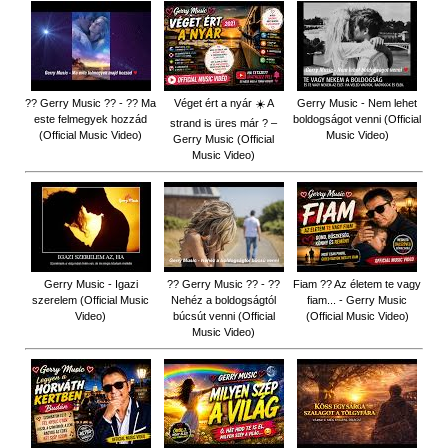
?? Gerry Music ?? - ?? Ma
Véget ért a nyár ☀️ A
Gerry Music - Nem lehet
este felmegyek hozzád
boldogságot venni (Official
strand is üres már ? –
(Official Music Video)
Music Video)
Gerry Music (Official
Music Video)
Gerry Music - Igazi
?? Gerry Music ?? - ??
Fiam ?‍? Az életem te vagy
szerelem (Official Music
Nehéz a boldogságtól
fiam... - Gerry Music
Video)
búcsút venni (Official
(Official Music Video)
Music Video)