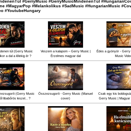
ndenenTúl #GerryMusic #GerryMusicMindenenTúl #HungarianCo
ne #MagyarPop #Melankolikus #SadMusic #HungarianMusic #Cov
eo #YoutubeHungary
denen túl (Gerry Music
Veszem a kalapom – Gerry Music |
Édes a gyönyör - Gerry 
kor a dal a lélekig ér ?
Érzelmes magyar dal
Music Vide
ezsugorít (Gerry Music
Összezsugorít - Gerry Music (Manuel
Csak egy kis boldogsá
ől libabőrös leszel... ?
cover)
Gerry Music | Magyar 