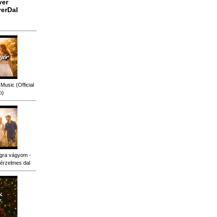
ver
erDal
Music (Official
o)
gra vágyom -
érzelmes dal