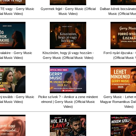
TE vagy - Gerry Music
Gyermek fejjel - Gerry Music (Official
Dalban kérek bocsánatot
cial Music Video)
Music Video)
Music (Official Mu
alakire - Gerry Music
Köszönöm, hogy jó vagy hozzám -
Forró nyári éjszaka -
cial Music Video)
Gerry Music (Official Music Video)
(Official Music 
j tovább - Gerry Music
Picike szívek ? – Amikor a zene mindent
Gerry Music - Lehet m
cial Music Video)
elmond | Gerry Music (Official Music
Magyar Romantikus Dal (
Video)
Video)