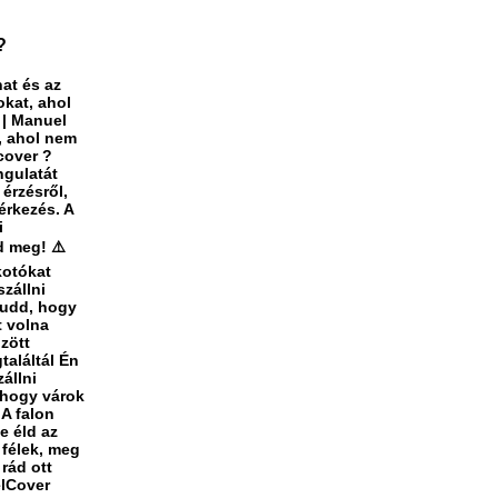
?
at és az
okat, ahol
i | Manuel
, ahol nem
cover ?
ngulatát
 érzésről,
érkezés. A
i
d meg! ⚠️
kotókat
szállni
Tudd, hogy
t volna
zött
találtál Én
állni
 hogy várok
 A falon
e éld az
 félek, meg
rád ott
elCover