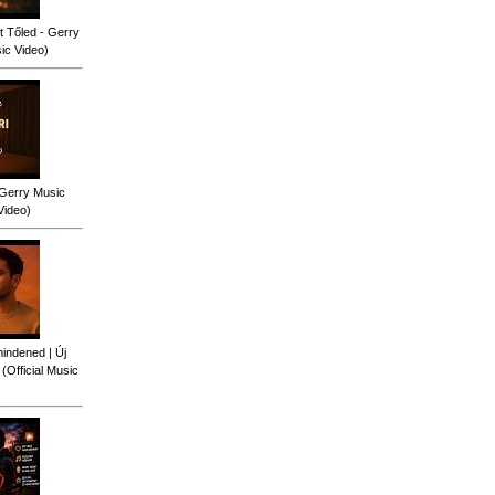
 Tőled - Gerry
sic Video)
 Gerry Music
Video)
indened | Új
Official Music