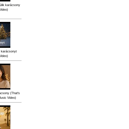
úlik karácsony
Video)
 karácsonyt
Video)
ácsony (That's
Music Video)