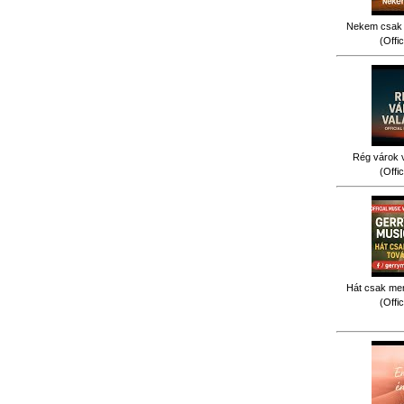
Nekem csak 
(Offi
Rég várok v
(Offi
Hát csak men
(Offi