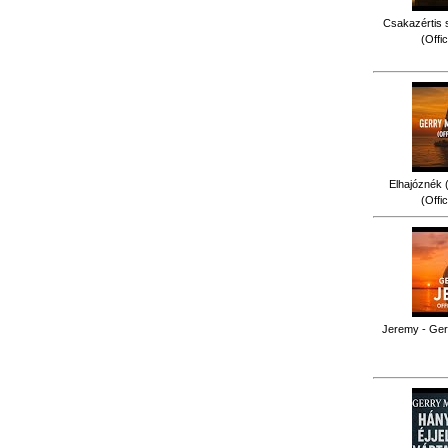
Csakazértis 
(Offi
Elhajóznék (
(Offi
Jeremy - Gerr