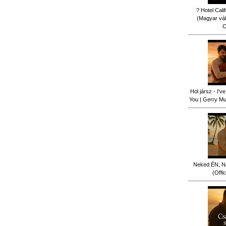
? Hotel Cali
(Magyar vál
O
Hol jársz - I'
You | Gerry Mus
Neked ÉN, N
(Offi