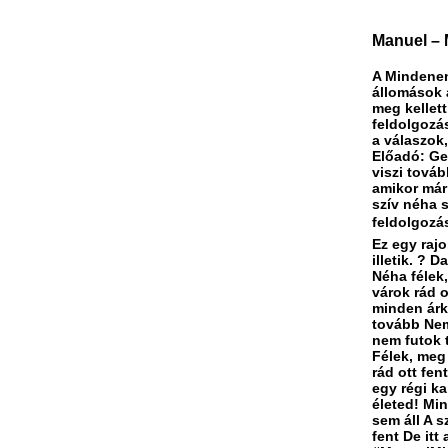
Manuel – M
A Mindenen
állomások a
meg kellett
feldolgozá
a válaszok
Előadó: Ge
viszi továb
amikor már 
szív néha s
feldolgozás
Ez egy rajo
illetik. ? 
Néha félek
várok rád o
minden árk
tovább Nem
nem futok t
Félek, meg
rád ott fen
egy régi k
életed! Min
sem áll A 
fent De it