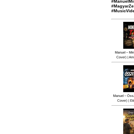
#ManuelMi
#MagyarZe
#MusicVid
Manuel – Min
Cover) | Ami
Manuel – Össz
Cover) | Ett