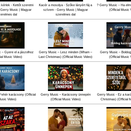
érlek - Kettőt szeretni
Kacér a mosolya - Szőke lányért fáj a
? Gerry Music – Ha elm
 Gerry Music | Magyar
szívem - Gerry Music | Magyar
(Official Music 
zerelmes dal
szerelmes dal
 – Gyere el a jászolhoz
Gerry Music – Lesz minden (Wham –
Gerry Music – Boldog
cial Music Video)
Last Christmas) (Official Music Video)
(Official Music 
Fehér karácsony (Official
Gerry Music – Karácsony ünnepén
Gerry Music - Ez a kar
usic Video)
(Official Music Video)
Christmas) (Official 