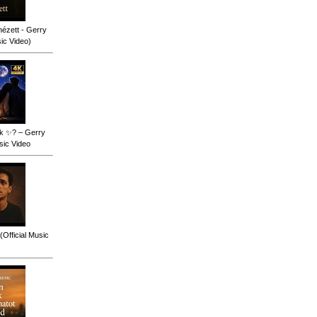
ézett - Gerry
sic Video)
ok ✨? – Gerry
sic Video
(Official Music