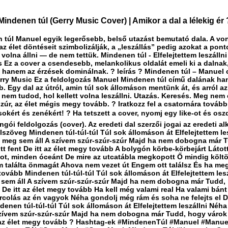
indenen túl (Gerry Music Cover) | Amikor a dal a lélekig ér 
 túl Manuel egyik legerősebb, belső utazást bemutató dala. A von
z élet döntéseit szimbolizálják, a „leszállás” pedig azokat a pont
 volna állni — de nem tettük. Mindenen túl - Elfelejtettem leszálln
s Ez a cover a csendesebb, melankolikus oldalát emeli ki a dalnak
, hanem az érzések dominálnak. ? leírás ? Mindenen túl – Manuel 
rry Music Ez a feldolgozás Manuel Mindenen túl című dalának ha
b. Egy dal az útról, amin túl sok állomáson mentünk át, és arról az
nem tudod, hol kellett volna leszállni. Utazás. Keresés. Meg nem 
zúr, az élet mégis megy tovább. ? Iratkozz fel a csatornára tovább
okért és zenékért! ? Ha tetszett a cover, nyomj egy like-ot és osz
ngói feldolgozás (cover). Az eredeti dal szerzői jogai az eredeti al
Dalszöveg Mindenen túl-túl-túl Túl sok állomáson át Elfelejtettem le
, meg sem áll A szívem szúr-szúr-szúr Majd ha nem dobogna már 
tt fent De itt az élet megy tovább A bolygón körbe-körbejárt Látot
ot, minden óceánt De mire az utcatábla megkopott Ő mindig költö
 találta önmagát Ahova nem vezet út Engem ott találsz És ha meg
ovább Mindenen túl-túl-túl Túl sok állomáson át Elfelejtettem lesz
 sem áll A szívem szúr-szúr-szúr Majd ha nem dobogna már Tudd,
t De itt az élet megy tovább Ha kell még valami real Ha valami bánt
arcolás az én vagyok Néha gondolj még rám és soha ne felejts el D
denen túl-túl-túl Túl sok állomáson át Elfelejtettem leszállni Néha
szívem szúr-szúr-szúr Majd ha nem dobogna már Tudd, hogy várok 
t az élet megy tovább ? Hashtag-ek #MindenenTúl #Manuel #Manu