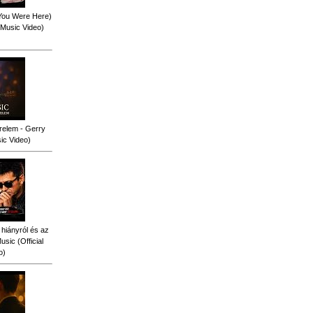
 You Were Here)
l Music Video)
relem - Gerry
sic Video)
 hiányról és az
sic (Official
o)