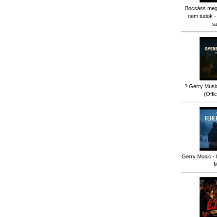
Bocsáss meg k
nem tudok -
s
? Gerry Music
(Offi
Gerry Music - 
M