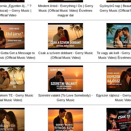
fornia „Egyetlen éj…” ?
Mindent érted - Everything I Do | Gerry
Gyönyörű nap | Beauti
tozat) – Gerry Music |
Music (Official Music Video) Érzelmes
Gerry Music (Official
fficial Video
magyar dal
ve Gotta Get a Message to
Csak a szívem dobbant - Gerry Music
Te vagy aki kell - Gerry 
ic (Official Music Video)
(Official Music Video)
Music Video) Érzelmes
ekem TE - Gerry Music
Szeretni valakit (To Love Somebody) -
Egyszer rájössz - Gerry 
cial Music Video)
Gerry Music
Music Vide