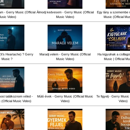
am - Gerry Music (Official
Álmodj kedvesem - Gerry Music (Official
Egy lány a szemembe n
usic Video)
Music Video)
Music (Official Mu
(It’s Heartache) ? Gerry
Maradj velem - Gerry Music (Official
Ha kigyulnak a csillag
Music ?
Music Video)
Music | Official Mu
most találkoznom véled -
Múló évek - Gerry Music (Official Music
Te figyelj - Gerry Music 
(Official Music Video)
Video)
Video)