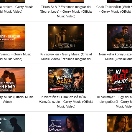
szerelem - Gerry Music
Titkos Szív ? Érzelmes magyar dal
Csak Te lennél itt (Wish
cial Music Video)
(Secret Love) - Gerry Music (Official
- Gerry Music (Officia
Music Video)
Sailing) - Gerry Music
Ki vagyok én - Gerry Music (Official
Nem kell a könnyű sze
cial Music Video)
Music Video) Érzelmes magyar dal
Music (Official Mu
y Music (Official Music
? Miért félsz? Csak az idő múlik… |
Ki ölel majd? – Egy dal a
Video)
Változás szele – Gerry Music (Official
elengedésről | Gerry Mu
Music Video)
Music Vide