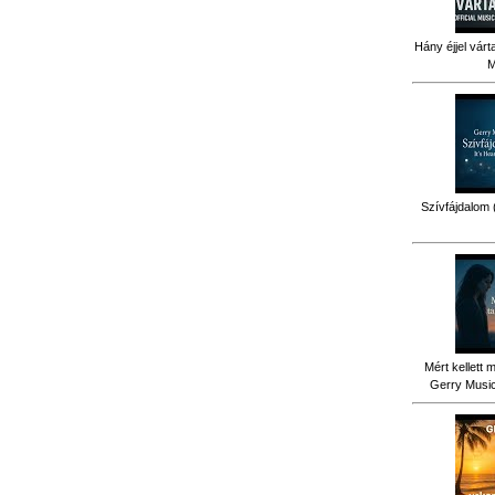
Hány éjjel várt
M
Szívfájdalom 
Mért kellett 
Gerry Music 