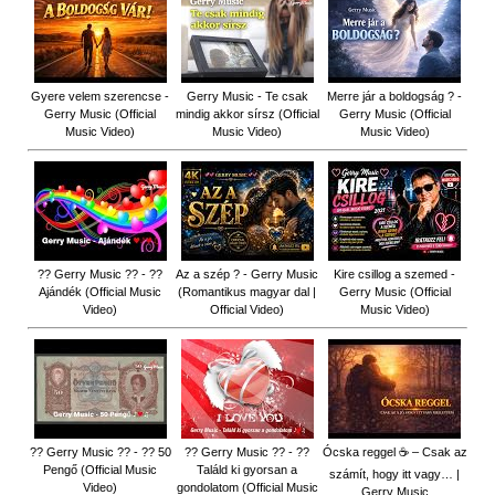
Gyere velem szerencse -
Gerry Music - Te csak
Merre jár a boldogság ? -
Gerry Music (Official
mindig akkor sírsz (Official
Gerry Music (Official
Music Video)
Music Video)
Music Video)
?? Gerry Music ?? - ??
Az a szép ? - Gerry Music
Kire csillog a szemed -
Ajándék (Official Music
(Romantikus magyar dal |
Gerry Music (Official
Video)
Official Video)
Music Video)
?? Gerry Music ?? - ?? 50
?? Gerry Music ?? - ??
Ócska reggel ☕ – Csak az
Pengő (Official Music
Találd ki gyorsan a
számít, hogy itt vagy… |
Video)
gondolatom (Official Music
Gerry Music