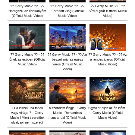
?? Gerry Music ?? - ??
?? Gerry Music ?? - ??
?? Gerry Music ?? - ??
Haragszik az édesanyám
Fordított világ (Official
Sírd el gitár (Official Music
(Official Music Video)
Music Video)
Video)
?? Gerry Music ?? - ??
?? Gerry Music ?? - ?? Azt
?? Gerry Music ?? - ?? Az
Ének az esőben (Official
beszéli már az egész
a rendes iparos (Official
Music Video)
város (Official Music
Music Video)
Video)
? Fa leszek, ha fának
A szerelem lángja - Gerry
Egyszer eljön az én időm -
vagy virága ? – Gerry
Music | Romantikus
Gerry Music (Official
Music | Miért szeretünk
magyar dal (Official Music
Music Video)
olyat, aki nem szeret?
Video)