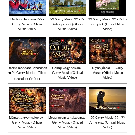
Made in Hungária ??? -
?? Gerry Music ?? - ??
?? Gerry Music ?? - ?? Ez
Gerry Music (Official
Robogj vonat (Official
nem játék (Official Music
Music Video)
Music Video)
Video)
Bármit mondasz, szeretlek
Csillag vagy nekem -
Olyan jól esik - Gerry
❤️‍? | Gerry Music – Tiltott
Gerry Music (Official
Music (Official Music
Music Video)
Video)
szerelem történet
Múlnak a gyermekévek -
Megemelem a kalapomat -
?? Gerry Music ?? - ??
Gerry Music (Official
Gerry Music (Official
Amíg élsz (Official Music
Music Video)
Music Video)
Video)