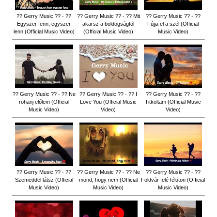
?? Gerry Music ?? - ??
?? Gerry Music ?? - ?? Mit
?? Gerry Music ?? - ??
Egyszer fenn, egyszer
akarsz a boldogságtól
Fújja el a szél (Official
lenn (Official Music Video)
(Official Music Video)
Music Video)
?? Gerry Music ?? - ?? Ne
?? Gerry Music ?? - ?? I
?? Gerry Music ?? - ??
rohanj előlem (Official
Love You (Official Music
Titkoltam (Official Music
Music Video)
Video)
Video)
?? Gerry Music ?? - ??
?? Gerry Music ?? - ?? Ne
?? Gerry Music ?? - ??
Szemeddel látsz (Official
mond, hogy nem (Official
Földvár felé félúton (Official
Music Video)
Music Video)
Music Video)