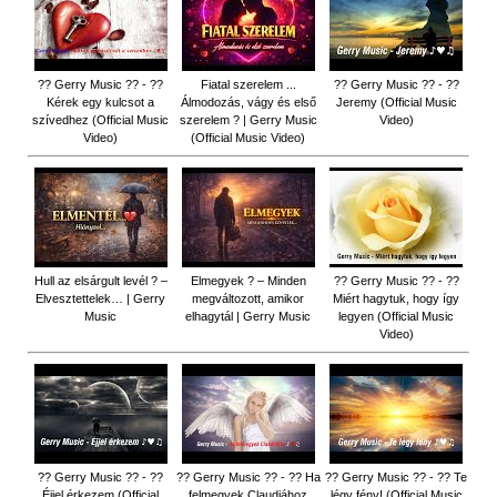
?? Gerry Music ?? - ??
Fiatal szerelem ...
?? Gerry Music ?? - ??
Kérek egy kulcsot a
Álmodozás, vágy és első
Jeremy (Official Music
szívedhez (Official Music
szerelem ? | Gerry Music
Video)
Video)
(Official Music Video)
Hull az elsárgult levél ? –
Elmegyek ? – Minden
?? Gerry Music ?? - ??
Elvesztettelek… | Gerry
megváltozott, amikor
Miért hagytuk, hogy így
Music
elhagytál | Gerry Music
legyen (Official Music
Video)
?? Gerry Music ?? - ??
?? Gerry Music ?? - ?? Ha
?? Gerry Music ?? - ?? Te
Éjjel érkezem (Official
felmegyek Claudiához
légy fény! (Official Music