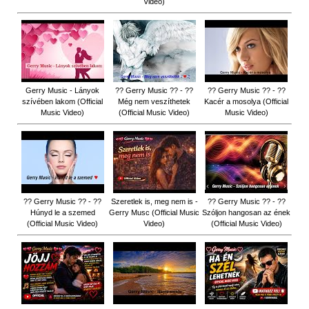
Video)
Gerry Music - Lányok
?? Gerry Music ?? - ??
?? Gerry Music ?? - ??
szívében lakom (Official
Még nem veszíthetek
Kacér a mosolya (Official
Music Video)
(Official Music Video)
Music Video)
?? Gerry Music ?? - ??
Szeretlek is, meg nem is -
?? Gerry Music ?? - ??
Húnyd le a szemed
Gerry Musc (Official Music
Szóljon hangosan az ének
(Official Music Video)
Video)
(Official Music Video)