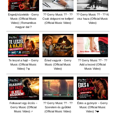
Engedj közelebb - Gerry
?? Gerry Music ?? - ??
?? Gerry Music ?? - ?? Ki
Music (Official Music
Csak dolgozni ne kelljen!
visz haza (Official Music
Video) | Romantikus
(Official Music Video)
Video)
magyar dal ?
Te leszel a hajó – Gerry
Érted vagyok - Gerry
?? Gerry Music ?? - ??
Music (Official Music
Music (Official Music
Add a kezed (Official
Video) ?☀️
Video)
Music Video)
Felkavart egy érzés –
?? Gerry Music ?? - ??
Édes a gyönyör – Gerry
Gerry Music (Official
Szerelem és gyűlölet
Music (Official Music
Music Video) ⚡
(Official Music Video)
Video) ?❤️