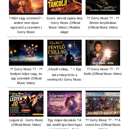
? Mért vagy szomorú? –
Gyere, táncolj cigány lány
?? Gerry Music ?? - ??
amikor nem olyan
- Gerry Music (Official
Börtön árnyékában
egyszerű a szerelem |
Music Video) | Mulatós
(Official Music Video)
Gerry Music
sláger
?? Gerry Music ?? - ??
„Fénylő csillag…” ⭐ Egy
?? Gerry Music ?? - ??
Amilyen hülye vagy, én
Kisfiú (Official Music Video)
dal a hiányról és a
úgy szeretlek (Official
reményről | Gerry Music
Music Video)
Legyek jó - Gerry Music
Egy május éjszakán ? A
?? Gerry Music ?? - ?? A
(Official Music Video)
dal, amitől újra hinni fogsz
csend éve (Official Music