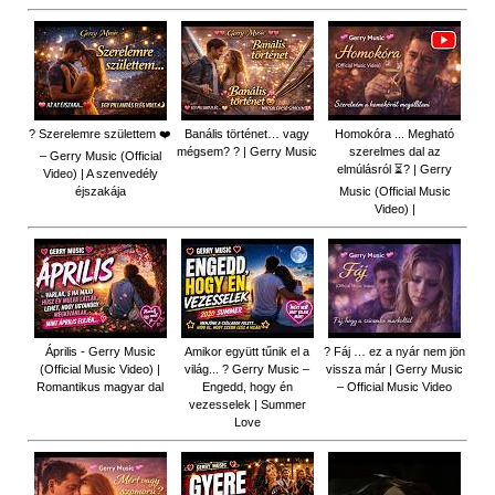
? Szerelemre születtem ❤️
Banális történet… vagy
Homokóra ... Megható
mégsem? ? | Gerry Music
szerelmes dal az
– Gerry Music (Official
elmúlásról ⏳? | Gerry
Video) | A szenvedély
éjszakája
Music (Official Music
Video) |
Április - Gerry Music
Amikor együtt tűnik el a
? Fáj … ez a nyár nem jön
(Official Music Video) |
világ... ? Gerry Music –
vissza már | Gerry Music
Romantikus magyar dal
Engedd, hogy én
– Official Music Video
vezesselek | Summer
Love