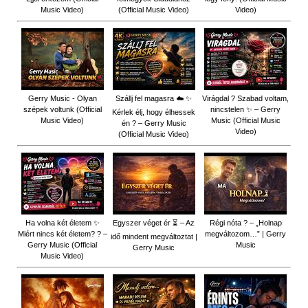
Music Video)
(Official Music Video)
Video)
Gerry Music - Olyan
Szállj fel magasra ☁️ ✨
Virágdal ? Szabad voltam,
szépek voltunk (Official
nincstelen ✨ – Gerry
Kérlek élj, hogy élhessek
Music Video)
Music (Official Music
én ? – Gerry Music
Video)
(Official Music Video)
Ha volna két életem ✨
Egyszer véget ér ⏳ – Az
Régi nóta ? – „Holnap
Miért nincs két életem? ? –
megváltozom…” | Gerry
idő mindent megváltoztat |
Gerry Music (Official
Music
Gerry Music
Music Video)