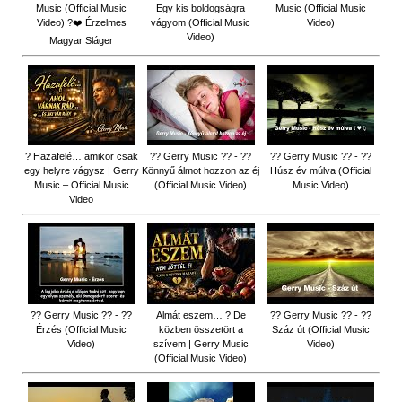
Music (Official Music
Egy kis boldogságra
Music (Official Music
Video) ?❤️ Érzelmes
vágyom (Official Music
Video)
Video)
Magyar Sláger
? Hazafelé… amikor csak
?? Gerry Music ?? - ??
?? Gerry Music ?? - ??
egy helyre vágysz | Gerry
Könnyű álmot hozzon az éj
Húsz év múlva (Official
Music – Official Music
(Official Music Video)
Music Video)
Video
?? Gerry Music ?? - ??
Almát eszem… ? De
?? Gerry Music ?? - ??
Érzés (Official Music
közben összetört a
Száz út (Official Music
Video)
szívem | Gerry Music
Video)
(Official Music Video)