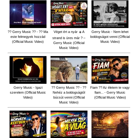
?? Gerry Music ?? - ?? Ma
Véget ért a nyár ☀️ A
Gerry Music - Nem lehet
este felmegyek hozzád
boldogságot venni (Official
strand is üres már ? –
(Official Music Video)
Music Video)
Gerry Music (Official
Music Video)
Gerry Music - Igazi
?? Gerry Music ?? - ??
Fiam ?‍? Az életem te vagy
szerelem (Official Music
Nehéz a boldogságtól
fiam... - Gerry Music
Video)
búcsút venni (Official
(Official Music Video)
Music Video)