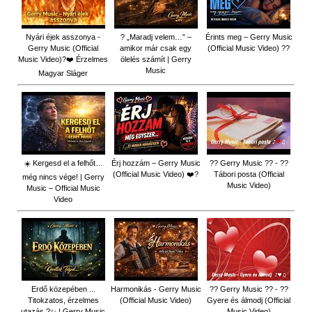
Nyári éjek asszonya -
? „Maradj velem…” –
Érints meg – Gerry Music
Gerry Music (Official
amikor már csak egy
(Official Music Video) ??
Music Video)?❤️ Érzelmes
ölelés számít | Gerry
Music
Magyar Sláger
☀️ Kergesd el a felhőt…
Érj hozzám – Gerry Music
?? Gerry Music ?? - ??
(Official Music Video) ❤️?
Tábori posta (Official
még nincs vége! | Gerry
Music Video)
Music – Official Music
Video
Erdő közepében ...
Harmonikás - Gerry Music
?? Gerry Music ?? - ??
Titokzatos, érzelmes
(Official Music Video)
Gyere és álmodj (Official
utazás ?✨ | Gerry Music
Music Video)