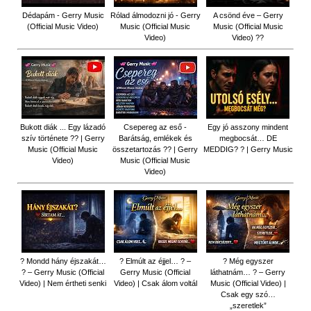
Dédapám - Gerry Music
Rólad álmodozni jó - Gerry
A csönd éve – Gerry
(Official Music Video)
Music (Official Music
Music (Official Music
Video)
Video) ??
Bukott diák ... Egy lázadó
Csepereg az eső -
Egy jó asszony mindent
szív története ?? | Gerry
Barátság, emlékek és
megbocsát… DE
Music (Official Music
összetartozás ?️? | Gerry
MEDDIG? ? | Gerry Music
Video)
Music (Official Music
Video)
? Mondd hány éjszakát…
? Elmúlt az éjjel… ? –
? Még egyszer
? – Gerry Music (Official
Gerry Music (Official
láthatnám… ? – Gerry
Video) | Nem értheti senki
Video) | Csak álom voltál
Music (Official Video) |
Csak egy szó…
„szeretlek”