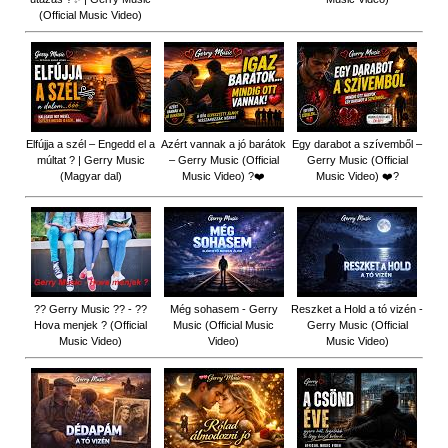
(Official Music Video)
Elfújja a szél – Engedd el a
Azért vannak a jó barátok
Egy darabot a szívemből –
múltat ? | Gerry Music
– Gerry Music (Official
Gerry Music (Official
(Magyar dal)
Music Video) ?❤️
Music Video) ❤️?
?? Gerry Music ?? - ??
Még sohasem - Gerry
Reszket a Hold a tó vizén -
Hova menjek ? (Official
Music (Official Music
Gerry Music (Official
Music Video)
Video)
Music Video)