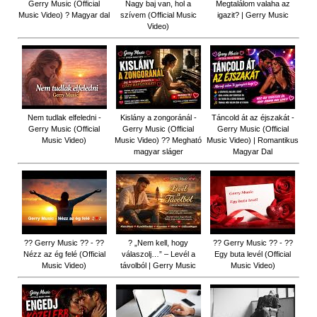
Gerry Music (Official
Nagy baj van, hol a
Megtalálom valaha az
Music Video) ? Magyar dal
szívem (Official Music
igazit? | Gerry Music
Video)
Nem tudlak elfeledni -
Kislány a zongoránál -
Táncold át az éjszakát -
Gerry Music (Official
Gerry Music (Official
Gerry Music (Official
Music Video)
Music Video) ?? Megható
Music Video) | Romantikus
magyar sláger
Magyar Dal
?? Gerry Music ?? - ??
? „Nem kell, hogy
?? Gerry Music ?? - ??
Nézz az ég felé (Official
válaszolj…” – Levél a
Egy buta levél (Official
Music Video)
távolból | Gerry Music
Music Video)