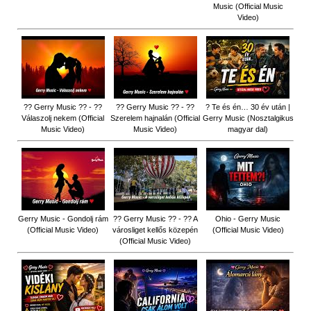
Music (Official Music
Video)
?? Gerry Music ?? - ??
?? Gerry Music ?? - ??
? Te és én… 30 év után |
Válaszolj nekem (Official
Szerelem hajnalán (Official
Gerry Music (Nosztalgikus
Music Video)
Music Video)
magyar dal)
Gerry Music - Gondolj rám
?? Gerry Music ?? - ?? A
Ohio - Gerry Music
(Official Music Video)
városliget kellős közepén
(Official Music Video)
(Official Music Video)