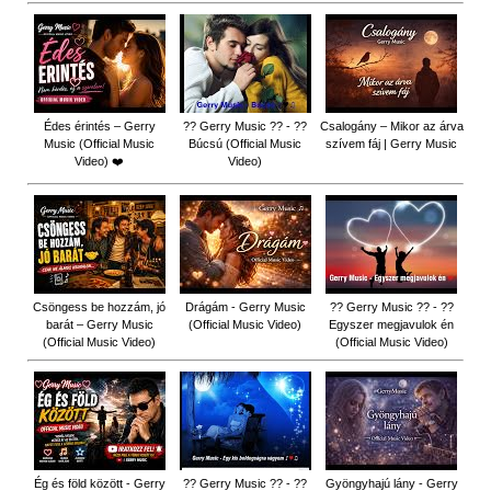
Édes érintés – Gerry
?? Gerry Music ?? - ??
Csalogány – Mikor az árva
Music (Official Music
Búcsú (Official Music
szívem fáj | Gerry Music
Video) ❤️
Video)
Csöngess be hozzám, jó
Drágám - Gerry Music
?? Gerry Music ?? - ??
barát – Gerry Music
(Official Music Video)
Egyszer megjavulok én
(Official Music Video)
(Official Music Video)
Ég és föld között - Gerry
?? Gerry Music ?? - ??
Gyöngyhajú lány - Gerry