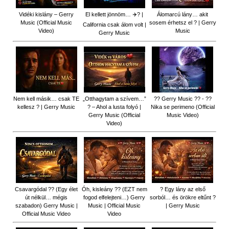
Vidéki kislány – Gerry
El kellett jönnöm… ✈️? |
Álomarcú lány… akit
Music (Official Music
sosem érhetsz el ? | Gerry
California csak álom volt |
Video)
Music
Gerry Music
Nem kell másik… csak TE
„Otthagytam a szívem…”
?? Gerry Music ?? - ??
kellesz ? | Gerry Music
? – Ahol a lusta folyó |
Nika se perimeno (Official
Gerry Music (Official
Music Video)
Video)
Csavargódal ?? (Egy élet
Óh, kisleány ?? (EZT nem
? Egy lány az első
út nélkül… mégis
fogod elfelejteni…) Gerry
sorból… és örökre eltűnt ?
szabadon) Gerry Music |
Music | Official Music
| Gerry Music
Official Music Video
Video