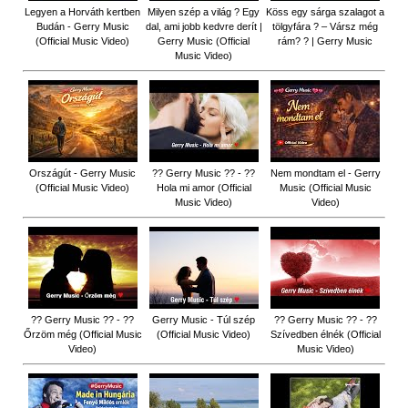
Legyen a Horváth kertben
Milyen szép a világ ? Egy
Köss egy sárga szalagot a
Budán - Gerry Music
dal, ami jobb kedvre derít |
tölgyfára ?️ – Vársz még
(Official Music Video)
Gerry Music (Official
rám? ? | Gerry Music
Music Video)
Országút - Gerry Music
?? Gerry Music ?? - ??
Nem mondtam el - Gerry
(Official Music Video)
Hola mi amor (Official
Music (Official Music
Music Video)
Video)
?? Gerry Music ?? - ??
Gerry Music - Túl szép
?? Gerry Music ?? - ??
Őrzöm még (Official Music
(Official Music Video)
Szívedben élnék (Official
Video)
Music Video)