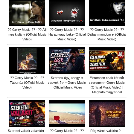
?? Gerry Music ?? - ?? Állj
?? Gerry Music ?? - ??
?? Gerry Music ?? - ??
meg kislány (Official Music
Harag vagy béke (Official
Dalban mondom el (Official
Video)
Music Video)
Music Video)
?? Gerry Music ?? - ??
Szeress úgy, ahogy itt
Életemben csak két nőt
Tábortűz (Official Music
vagyok ?✨ – Gerry Music
szerettem - Gerry Music
Video)
| Official Music Video
(Official Music Video) |
Megható magyar dal
Szeretni valakit valamiért –
?? Gerry Music ?? - ??
Rég várok valakire ? –