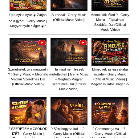
Újra nyit a nyár ☀️ Zárjon
Surdadal - Gerry Music
Menekülök tőled ? | Gerry
(Official Music Video)
Music – Fájdalmas
be a gyár! | Gerry Music |
Szakítás Dal (Official
Magyar nyári sláger ☀️?
Music Video)
Szeretnélek újra megtalálni
Ha majd nem leszek
Elmegyek az éjszakába
? | Gerry Music – Megható
melletted én | Gerry Music
mulatni - Gerry Music
Magyar Szerelmes Dal
– Megható Magyar
(Official Music Video) |
(Official Music Video)
Szerelmes Dal (Official
Magyar mulatós sláger ??
Music Video)
? SZERETEM A CSÓKOD
? Sírni hogyha kell… ? –
? Comment ça va… ? –
ÍZÉT – Gerry Music |
Gerry Music (Official
Gerry Music (Official