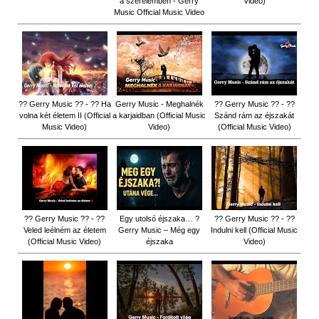
a szerelemben - Gerry
Video)
Music Official Music Video
?? Gerry Music ?? - ?? Ha
Gerry Music - Meghalnék
?? Gerry Music ?? - ??
volna két életem II (Official
a karjaidban (Official Music
Szánd rám az éjszakát
Music Video)
Video)
(Official Music Video)
?? Gerry Music ?? - ??
Egy utolsó éjszaka… ?
?? Gerry Music ?? - ??
Veled leélném az életem
Gerry Music – Még egy
Indulni kell (Official Music
(Official Music Video)
éjszaka
Video)