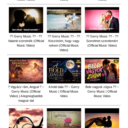
?? Gerry Music ?? - ??
?? Gerry Music ?? - ??
?? Gerry Music ?? - ??
Valamit szeretnék (Official
Köszönöm, hogy vagy
Szerelmet szerelemért
Music Video)
nekem (Official Music
(Official Music Video)
Video)
? Vigyázz rám, Angyal ? –
A hold dala ?? – Gerry
Bele vagyok zúgva ?? –
Gerry Music (Official
Music | Official Music
Gerry Music | Official
Video) | A legmeghatóbb
Video
Music Video
magyar dal