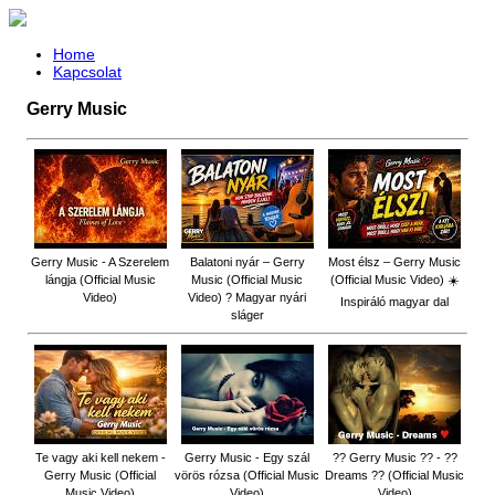
Home
Kapcsolat
Gerry Music
Gerry Music - A Szerelem
Balatoni nyár – Gerry
Most élsz – Gerry Music
lángja (Official Music
Music (Official Music
(Official Music Video) ☀️
Video)
Video) ? Magyar nyári
Inspiráló magyar dal
sláger
Te vagy aki kell nekem -
Gerry Music - Egy szál
?? Gerry Music ?? - ??
Gerry Music (Official
vörös rózsa (Official Music
Dreams ?? (Official Music
Music Video)
Video)
Video)