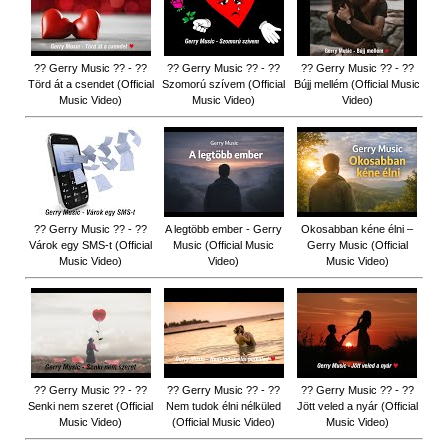
?? Gerry Music ?? - ??
?? Gerry Music ?? - ??
?? Gerry Music ?? - ??
Törd át a csendet (Official
Szomorú szívem (Official
Bújj mellém (Official Music
Music Video)
Music Video)
Video)
?? Gerry Music ?? - ??
A legtöbb ember - Gerry
Okosabban kéne élni –
Várok egy SMS-t (Official
Music (Official Music
Gerry Music (Official
Music Video)
Video)
Music Video)
?? Gerry Music ?? - ??
?? Gerry Music ?? - ??
?? Gerry Music ?? - ??
Senki nem szeret (Official
Nem tudok élni nélküled
Jött veled a nyár (Official
Music Video)
(Official Music Video)
Music Video)