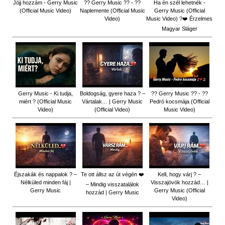
Jöjj hozzám - Gerry Music
?? Gerry Music ?? - ??
Ha én szél lehetnék -
(Official Music Video)
Naplemente (Official Music
Gerry Music (Official
Video)
Music Video) ?️❤️ Érzelmes
Magyar Sláger
Gerry Music - Ki tudja,
Boldogság, gyere haza ? –
?? Gerry Music ?? - ??
miért ? (Official Music
Vártalak… | Gerry Music
Pedró kocsmája (Official
Video)
(Official Video)
Music Video)
Éjszakák és nappalok ? –
Te ott állsz az út végén ❤️
Kell, hogy várj ? –
Nélküled minden fáj |
Visszajövök hozzád… |
– Mindig visszatalálok
Gerry Music
Gerry Music (Official
hozzád | Gerry Music
Video)