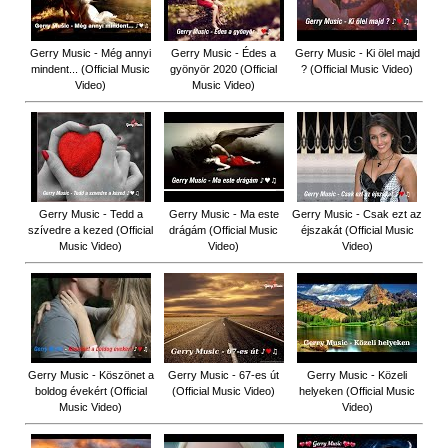
Gerry Music - Még annyi
Gerry Music - Édes a
Gerry Music - Ki ölel majd
mindent... (Official Music
gyönyör 2020 (Official
? (Official Music Video)
Video)
Music Video)
Gerry Music - Tedd a
Gerry Music - Ma este
Gerry Music - Csak ezt az
szívedre a kezed (Official
drágám (Official Music
éjszakát (Official Music
Music Video)
Video)
Video)
Gerry Music - Köszönet a
Gerry Music - 67-es út
Gerry Music - Közeli
boldog évekért (Official
(Official Music Video)
helyeken (Official Music
Music Video)
Video)