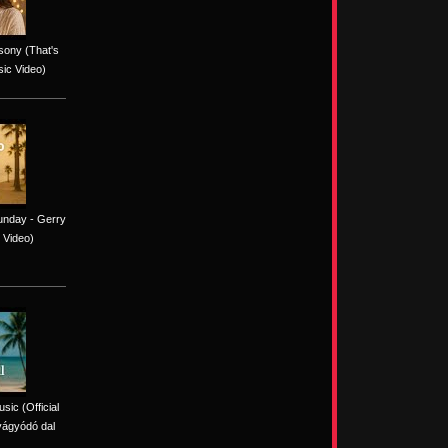
sony (That's
sic Video)
unday - Gerry
 Video)
sic (Official
vágyódó dal