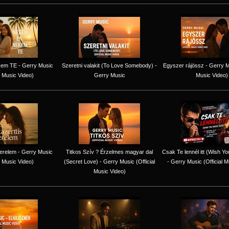
em TE - Gerry Music
Szeretni valakit (To Love Somebody) -
Egyszer rájössz - Gerry Mu
l Music Video)
Gerry Music
Music Video)
erelem - Gerry Music
Titkos Szív ? Érzelmes magyar dal
Csak Te lennél itt (Wish Y
l Music Video)
(Secret Love) - Gerry Music (Official
- Gerry Music (Official M
Music Video)