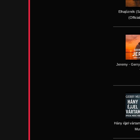
Elhajóznék (Sa
(Officia
Jeremy - Gerry 
Hány éjjel vártam
Mus