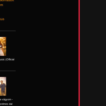
 állomáson
nem
kus
sic (Official
ra vágyom -
zelmes dal