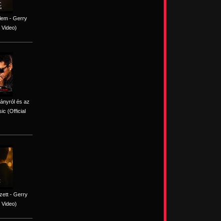
lem - Gerry
 Video)
iányról és az
c (Official
ett - Gerry
 Video)