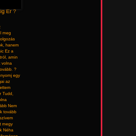
ig Ér ?
z
ol meg
ldolgozás
zok, hanem
ic Ez a
tról, amin
t volna
tovább. ?
, nyomj egy
gai az
tettem
r Tudd,
olna
ovább Nem
ok tovább
 szívem
et megy
ok Néha