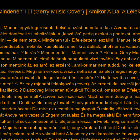
indenen Túl (Gerry Music Cover) | Amikor A Dal A Lélek
l Manuel egyik legerősebb, belső utazást bemutató dala. A vonat és a
élet döntéseit szimbolizálják, a „leszállás” pedig azokat a pontokat, ah
állni — de nem tettük. Mindenen túl - Elfelejtettem leszállni | Manuel fe
csendesebb, melankolikus oldalát emeli ki a dalnak, ahol nem a válas
minálnak. ? leírás ? Mindenen túl – Manuel cover ? Előadó: Gerry Mus
anuel Mindenen túl című dalának hangulatát viszi tovább. Egy dal az ú
áson mentünk át, és arról az érzésről, amikor már nem tudod, hol kellet
azás. Keresés. Meg nem érkezés. A szív néha szúr, az élet mégis megy 
a csatornára további feldolgozásokért és zenékért! ? Ha tetszett a cover
zd meg! ⚠️ Ez egy rajongói feldolgozás (cover). Az eredeti dal szerzői jo
kat illetik. ? Dalszöveg Mindenen túl-túl-túl Túl sok állomáson át Elfelej
ha félek, meg sem áll A szívem szúr-szúr-szúr Majd ha nem dobogna má
d ott fent De itt az élet megy tovább A bolygón körbe-körbejárt Látott v
, minden óceánt De mire az utcatábla megkopott Ő mindig költözött t
át Ahova nem vezet út Engem ott találsz És ha megtaláltál Én nem fut
túl-túl Túl sok állomáson át Elfelejtettem leszállni Félek, meg sem áll A
r Majd ha nem dobogna már Tudd, hogy várok rád ott fent De itt az él
l még valami real Ha valami bánt A falon egy régi karcolás az én vagy