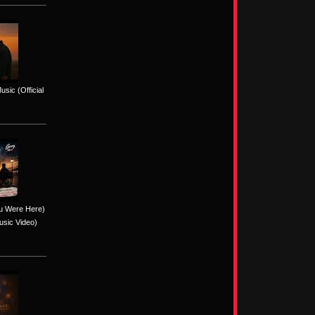
sic (Official
ou Were Here)
usic Video)