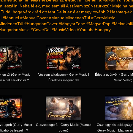
ám és soha ne felejts el De éld az életed! Mindenen túl-túl-túl Túl sok
tem leszállni Néha félek, meg sem áll A szívem szúr-szúr-szúr Majd ha 
udd, hogy várok rád ott fent De itt az élet megy tovább ? Hashtag-ek
l #Manuel #ManuelCover #ManuelMindenenTúl #GerryMusic
MindenenTúl #HungarianCover #MagyarZene #MagyarPop #Melankoli
HungarianMusic #CoverDal #MusicVideo #YoutubeHungary
nen túl (Gerry Music
Veszem a kalapom – Gerry Music |
Édes a gyönyör - Gerry Mu
r a dal a lélekig ér ?
Érzelmes magyar dal
Music Video)
zsugorít (Gerry Music
Összezsugorít - Gerry Music (Manuel
Csak egy kis boldogság
 libabőrös leszel... ?
cover)
Gerry Music | Magyar ér