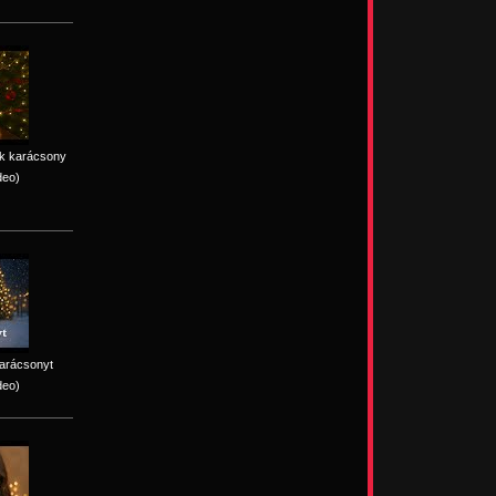
ik karácsony
deo)
karácsonyt
deo)