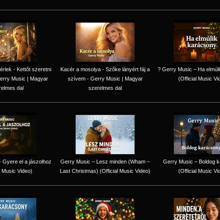
lek - Kettőt szeretni
Kacér a mosolya - Szőke lányért fáj a
? Gerry Music – Ha elmúl
erry Music | Magyar
szívem - Gerry Music | Magyar
(Official Music Vi
relmes dal
szerelmes dal
 Gyere el a jászolhoz
Gerry Music – Lesz minden (Wham –
Gerry Music – Boldog 
l Music Video)
Last Christmas) (Official Music Video)
(Official Music Vi