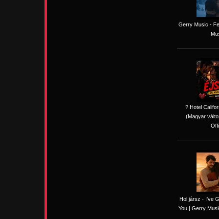
Gerry Music - Fe
Mus
? Hotel Califo
(Magyar válto
Off
Hol jársz - I've
You | Gerry Music