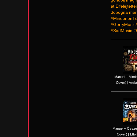
gondolj még r
át Elfelejtet
dobogna már T
#MindenenTú
#GerryMusic
#SadMusic #
Manuel – Minde
Cover) | Amiko
Manuel – Össze
Cover) | Ettől