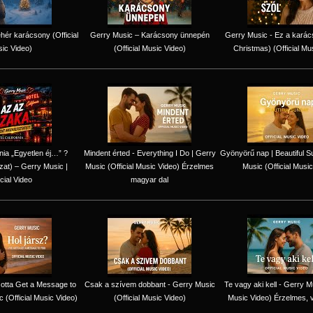
hér karácsony (Official
Gerry Music – Karácsony ünnepén
Gerry Music - Ez a karác
ic Video)
(Official Music Video)
Christmas) (Official Mu
rnia „Egyetlen éj…” ?
Mindent érted - Everything I Do | Gerry
Gyönyörű nap | Beautiful S
zat) – Gerry Music |
Music (Official Music Video) Érzelmes
Music (Official Music
icial Video
magyar dal
 Gotta Get a Message to
Csak a szívem dobbant - Gerry Music
Te vagy aki kell - Gerry Mu
 (Official Music Video)
(Official Music Video)
Music Video) Érzelmes, 