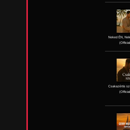
Neked ÉN, Nek
(Officia
Csakazértis sz
(Officia