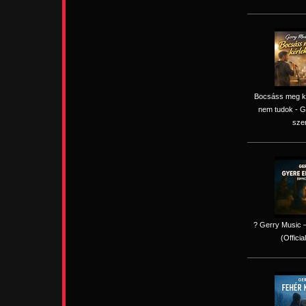
Bocsáss meg kér
nem tudok - G
sze
? Gerry Music –
(Officia