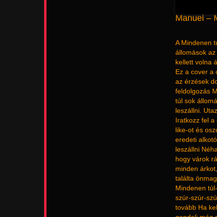
Manuel – M
A Mindenen tú
állomások az 
kellett volna 
Ez a cover a 
az érzések do
feldolgozás M
túl sok állom
leszállni. Ut
Iratkozz fel 
like-ot és os
eredeti alkotó
leszállni Né
hogy várok rá
minden árkot
találta önmag
Mindenen túl-
szúr-szúr-szú
tovább Ha kel