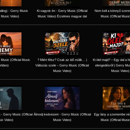
iling) - Gerry Music
Ki vagyok én - Gerry Music (Official
Nem kell a könnyű szere
l Music Video)
Music Video) Érzelmes magyar dal
Music (Official Music
Music (Official Music
? Miért félsz? Csak az idő múlik… |
Ki ölel majd? – Egy dal a h
Video)
Változás szele – Gerry Music (Official
elengedésről | Gerry Musi
Music Video)
Music Video)
 - Gerry Music (Official
Álmodj kedvesem - Gerry Music (Official
Egy lány a szemembe néz
ic Video)
Music Video)
Music (Official Music