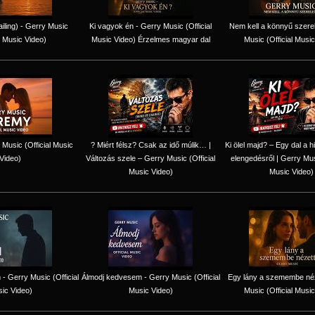
iling) - Gerry Music
Ki vagyok én - Gerry Music (Official
Nem kell a könnyű szere
l Music Video)
Music Video) Érzelmes magyar dal
Music (Official Music
Music (Official Music
? Miért félsz? Csak az idő múlik… |
Ki ölel majd? – Egy dal a h
Video)
Változás szele – Gerry Music (Official
elengedésről | Gerry Musi
Music Video)
Music Video)
 - Gerry Music (Official
Álmodj kedvesem - Gerry Music (Official
Egy lány a szemembe néz
ic Video)
Music Video)
Music (Official Music