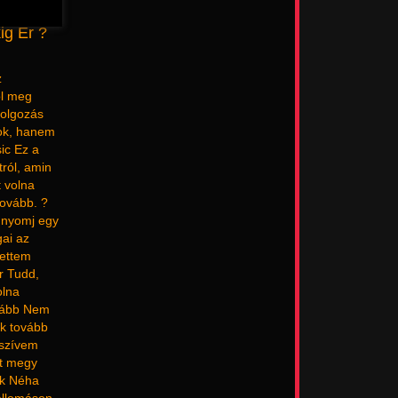
ig Ér ?
z
ol meg
ldolgozás
zok, hanem
ic Ez a
tról, amin
t volna
tovább. ?
, nyomj egy
gai az
tettem
r Tudd,
olna
ovább Nem
ok tovább
 szívem
et megy
ok Néha