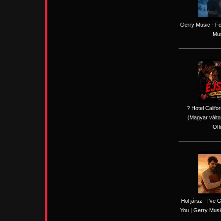
Gerry Music - Fe
Mus
? Hotel Califo
(Magyar válto
Off
Hol jársz - I've
You | Gerry Music