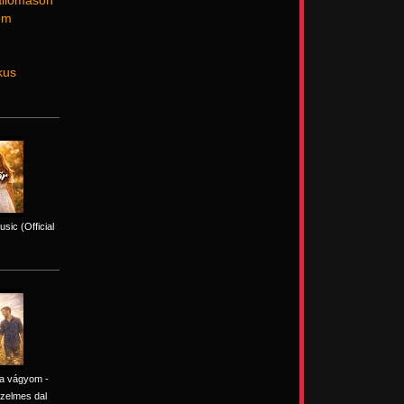
 állomáson
nem
kus
sic (Official
ra vágyom -
zelmes dal