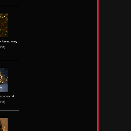
ik karácsony
deo)
karácsonyt
deo)