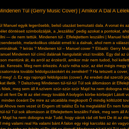
indenen Túl (Gerry Music Cover) | Amikor A Dal A Lélek
l Manuel egyik legerősebb, belső utazást bemutató dala. A vonat és a
élet döntéseit szimbolizálják, a „leszállás” pedig azokat a pontokat, ah
állni — de nem tettük. Mindenen túl - Elfelejtettem leszállni | Manuel fe
csendesebb, melankolikus oldalát emeli ki a dalnak, ahol nem a válas
minálnak. ? leírás ? Mindenen túl – Manuel cover ? Előadó: Gerry Mus
anuel Mindenen túl című dalának hangulatát viszi tovább. Egy dal az ú
áson mentünk át, és arról az érzésről, amikor már nem tudod, hol kellet
azás. Keresés. Meg nem érkezés. A szív néha szúr, az élet mégis megy 
a csatornára további feldolgozásokért és zenékért! ? Ha tetszett a cover
zd meg! ⚠️ Ez egy rajongói feldolgozás (cover). Az eredeti dal szerzői jo
kat illetik. ? Dalszöveg Mindenen túl-túl-túl Túl sok állomáson át Elfelej
ha félek, meg sem áll A szívem szúr-szúr-szúr Majd ha nem dobogna má
d ott fent De itt az élet megy tovább A bolygón körbe-körbejárt Látott v
, minden óceánt De mire az utcatábla megkopott Ő mindig költözött t
át Ahova nem vezet út Engem ott találsz És ha megtaláltál Én nem fut
túl-túl Túl sok állomáson át Elfelejtettem leszállni Félek, meg sem áll A
r Majd ha nem dobogna már Tudd, hogy várok rád ott fent De itt az él
l még valami real Ha valami bánt A falon egy régi karcolás az én vagy