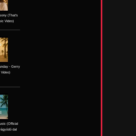
sony (That's
sic Video)
unday - Gerry
 Video)
sic (Official
vágyódó dal