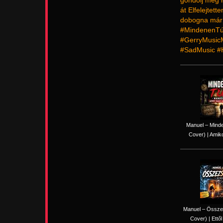
gondolj még r
át Elfelejtet
dobogna már T
#MindenenTú
#GerryMusic
#SadMusic #
Manuel – Minde
Cover) | Amiko
Manuel – Össze
Cover) | Ettől