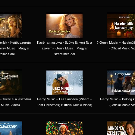
lek - Kettőt szeretni
Kacér a mosolya - Szőke lányért fáj a
? Gerry Music – Ha elmúl
erry Music | Magyar
szívem - Gerry Music | Magyar
(Official Music Vi
relmes dal
szerelmes dal
 Gyere el a jászolhoz
Gerry Music – Lesz minden (Wham –
Gerry Music – Boldog 
l Music Video)
Last Christmas) (Official Music Video)
(Official Music Vi