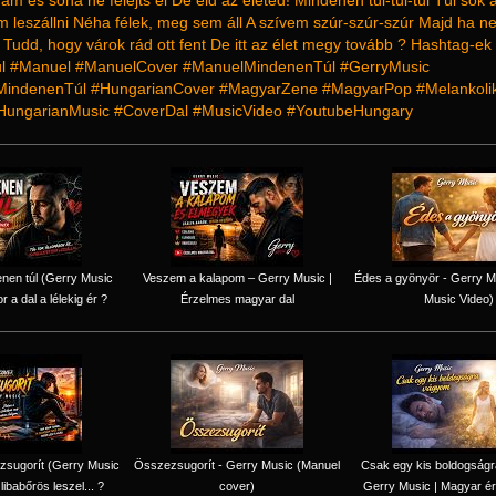
ám és soha ne felejts el De éld az életed! Mindenen túl-túl-túl Túl sok
tem leszállni Néha félek, meg sem áll A szívem szúr-szúr-szúr Majd ha 
udd, hogy várok rád ott fent De itt az élet megy tovább ? Hashtag-ek
l #Manuel #ManuelCover #ManuelMindenenTúl #GerryMusic
MindenenTúl #HungarianCover #MagyarZene #MagyarPop #Melankoli
HungarianMusic #CoverDal #MusicVideo #YoutubeHungary
nen túl (Gerry Music
Veszem a kalapom – Gerry Music |
Édes a gyönyör - Gerry Mu
r a dal a lélekig ér ?
Érzelmes magyar dal
Music Video)
zsugorít (Gerry Music
Összezsugorít - Gerry Music (Manuel
Csak egy kis boldogság
 libabőrös leszel... ?
cover)
Gerry Music | Magyar ér