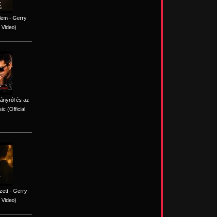
lem - Gerry
 Video)
iányról és az
c (Official
ett - Gerry
 Video)