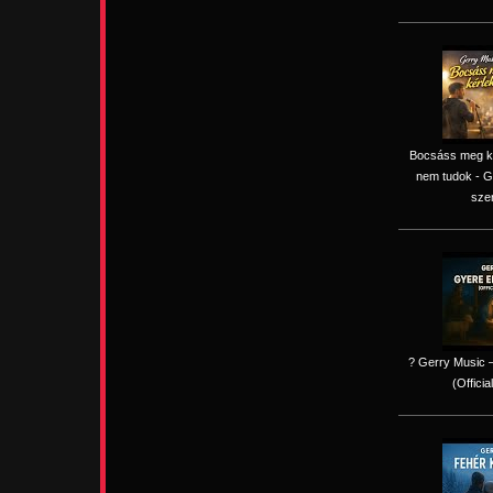
Bocsáss meg kér
nem tudok - G
sze
? Gerry Music –
(Officia