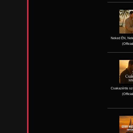
Neked ÉN, Nek
(Officia
Csakazértis sz
(Officia