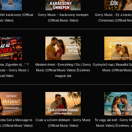
hér karácsony (Official
Gerry Music – Karácsony ünnepén
Gerry Music - Ez a karác
ic Video)
(Official Music Video)
Christmas) (Official Mu
rnia „Egyetlen éj…” ?
Mindent érted - Everything I Do | Gerry
Gyönyörű nap | Beautiful S
zat) – Gerry Music |
Music (Official Music Video) Érzelmes
Music (Official Music
icial Video
magyar dal
 Gotta Get a Message to
Csak a szívem dobbant - Gerry Music
Te vagy aki kell - Gerry Mu
 (Official Music Video)
(Official Music Video)
Music Video) Érzelmes, 