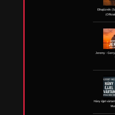
Elhajóznék (Sa
(Officia
Jeremy - Gerry 
Hány éjjel vártam
Mus