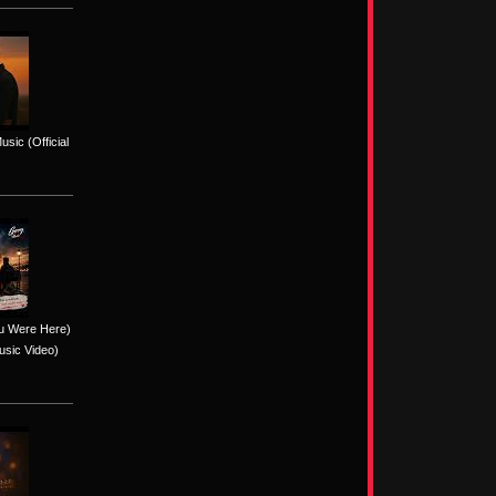
sic (Official
ou Were Here)
usic Video)