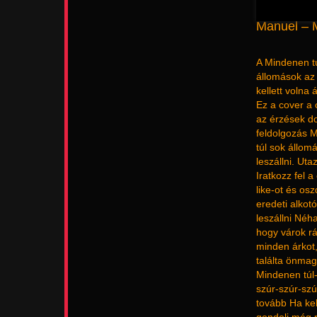
Manuel – M
A Mindenen tú
állomások az 
kellett volna 
Ez a cover a 
az érzések do
feldolgozás M
túl sok állom
leszállni. Ut
Iratkozz fel 
like-ot és os
eredeti alkotó
leszállni Né
hogy várok rá
minden árkot
találta önmag
Mindenen túl-
szúr-szúr-szú
tovább Ha kel