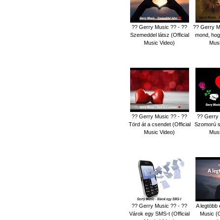
?? Gerry Music ?? - ??
?? Gerry M
Szemeddel látsz (Official
mond, hogy
Music Video)
Musi
?? Gerry Music ?? - ??
?? Gerry 
Törd át a csendet (Official
Szomorú sz
Music Video)
Musi
?? Gerry Music ?? - ??
A legtöbb
Várok egy SMS-t (Official
Music (O