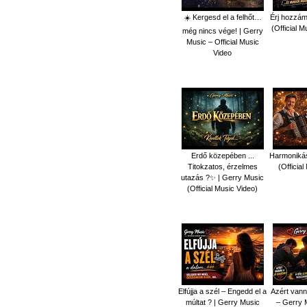
☀️ Kergesd el a felhőt…
Érj hozzám
(Official 
még nincs vége! | Gerry
Music – Official Music
Video
Erdő közepében ...
Harmonikás
Titokzatos, érzelmes
(Officia
utazás ?✨ | Gerry Music
(Official Music Video)
Elfújja a szél – Engedd el a
Azért vann
múltat ? | Gerry Music
– Gerry M