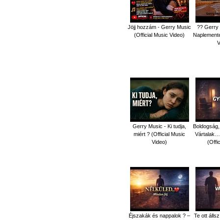
Jöjj hozzám - Gerry Music
?? Gerry 
(Official Music Video)
Naplemente 
V
Gerry Music - Ki tudja,
Boldogság,
miért ? (Official Music
Vártalak…
Video)
(Offi
Éjszakák és nappalok ? –
Te ott álls