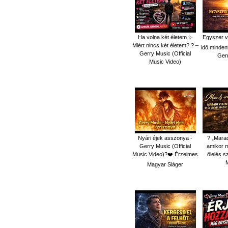
Ha volna két életem ✨
Egyszer v
Miért nincs két életem? ? –
idő mindent
Gerry Music (Official
Ger
Music Video)
Nyári éjek asszonya -
? „Mara
Gerry Music (Official
amikor 
Music Video)?❤️ Érzelmes
ölelés s
Magyar Sláger