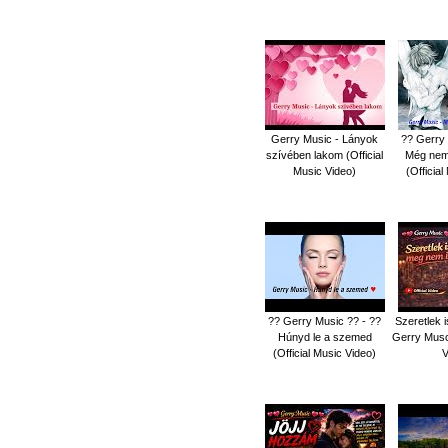
Gerry Music - Lányok
?? Gerry 
szívében lakom (Official
Még nem
Music Video)
(Officia
?? Gerry Music ?? - ??
Szeretlek i
Húnyd le a szemed
Gerry Musc 
(Official Music Video)
V