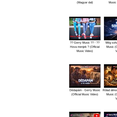
(Magyar dal)
Music 
?? Gerry Music ?? - ??
Még soh
Hova menjek ? (Official
Music (O
Music Video)
V
Dédapám - Gerry Music
Rólad álmod
(Official Music Video)
Music (O
V