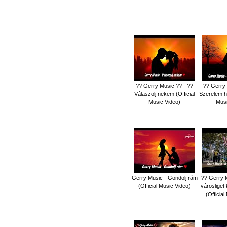
?? Gerry Music ?? - ??
?? Gerry 
Válaszolj nekem (Official
Szerelem ha
Music Video)
Musi
Gerry Music - Gondolj rám
?? Gerry M
(Official Music Video)
városliget
(Officia