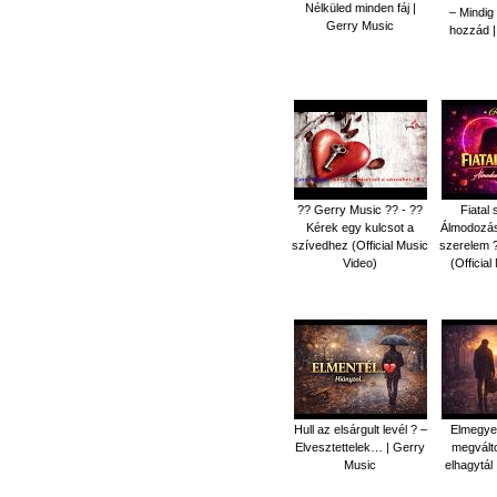
Nélküled minden fáj |
– Mindig 
Gerry Music
hozzád |
?? Gerry Music ?? - ??
Fiatal 
Kérek egy kulcsot a
Álmodozás
szívedhez (Official Music
szerelem ?
Video)
(Officia
Hull az elsárgult levél ? –
Elmegye
Elvesztettelek… | Gerry
megválto
Music
elhagytál