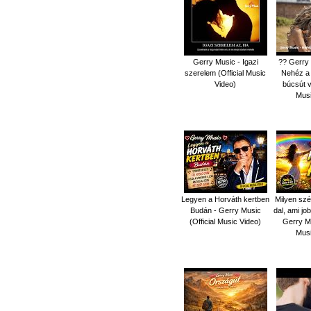
Gerry Music - Igazi
?? Gerry 
szerelem (Official Music
Nehéz a 
Video)
búcsút v
Musi
Legyen a Horváth kertben
Milyen szé
Budán - Gerry Music
dal, ami jo
(Official Music Video)
Gerry Mu
Musi