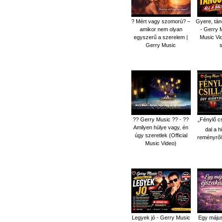
? Mért vagy szomorú? –
Gyere, tánc
amikor nem olyan
- Gerry M
egyszerű a szerelem |
Music Vid
Gerry Music
s
?? Gerry Music ?? - ??
„Fénylő c
Amilyen hülye vagy, én
dal a h
úgy szeretlek (Official
reményről
Music Video)
Legyek jó - Gerry Music
Egy május