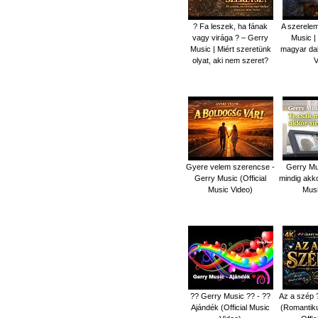
? Fa leszek, ha fának
A szerelem
vagy virága ? – Gerry
Music |
Music | Miért szeretünk
magyar dal 
olyat, aki nem szeret?
V
Gyere velem szerencse -
Gerry Mu
Gerry Music (Official
mindig akko
Music Video)
Musi
?? Gerry Music ?? - ??
Az a szép 
Ajándék (Official Music
(Romantiku