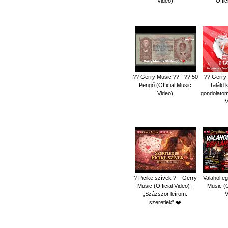
Video)
Offic
?? Gerry Music ?? - ?? 50
?? Gerry 
Pengő (Official Music
Találd 
Video)
gondolatom 
V
? Picike szívek ? – Gerry
Valahol eg
Music (Official Video) |
Music (O
„Százszor leírom:
V
szeretlek” ❤️