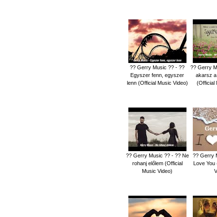
?? Gerry Music ?? - ??
?? Gerry Mu
Egyszer fenn, egyszer
akarsz a
lenn (Official Music Video)
(Officia
?? Gerry Music ?? - ?? Ne
?? Gerry M
rohanj előlem (Official
Love You (
Music Video)
V