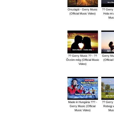
Országút - Gerry Music
?? Gerry 
(Official Music Video)
Hola mi 
Musi
?? Gerry Music ?? - ??
Gerry Mus
Őrzöm még (Official Music
(Officia
Video)
Made in Hungária ??? -
?? Gerry 
Gerry Music (Official
Robogj v
Music Video)
Musi