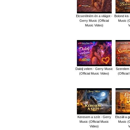
Elcserélném én a világot -
Bolond kis 
Gerry Music (Official
Music (O
Music Video)
V
Dalolj velem - Gerry Music
Szerelem 
(Official Music Video)
(Officia
Keresem a szót - Gerry
Elszáll a 
Music (Official Music
Music (O
Video)
V