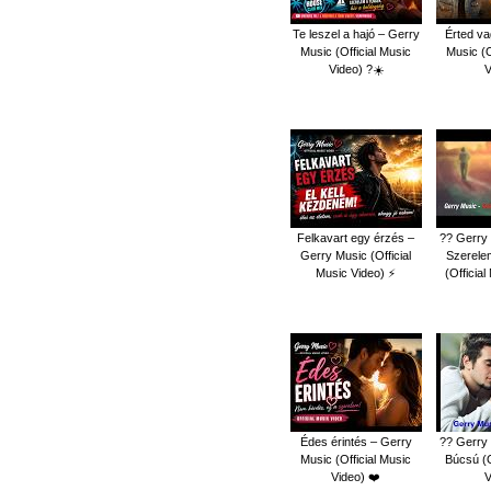
Te leszel a hajó – Gerry
Érted va
Music (Official Music
Music (O
Video) ?☀️
V
Felkavart egy érzés –
?? Gerry 
Gerry Music (Official
Szerelem
Music Video) ⚡
(Officia
Édes érintés – Gerry
?? Gerry 
Music (Official Music
Búcsú (O
Video) ❤️
V