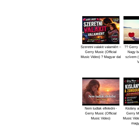
Szeretni valakit valamiért –
?? Gerry 
Gerry Music (Official
Nagy ba
Music Video) ? Magyar dal
szívem (O
V
Nem tudlak elfeledni -
Kislány a
Gerry Music (Official
Gerry Mu
Music Video)
Music Vid
magy