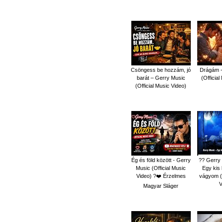
Csöngess be hozzám, jó
Drágám -
barát – Gerry Music
(Officia
(Official Music Video)
Ég és föld között - Gerry
?? Gerry 
Music (Official Music
Egy kis
Video) ?❤️ Érzelmes
vágyom (O
V
Magyar Sláger