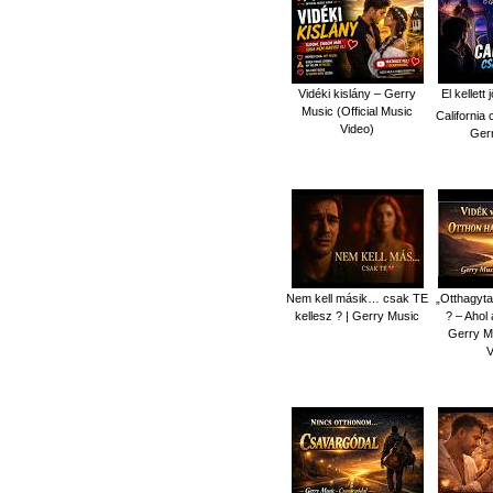
Vidéki kislány – Gerry
El kellet
Music (Official Music
California 
Video)
Ger
Nem kell másik… csak TE
„Otthagyt
kellesz ? | Gerry Music
? – Ahol 
Gerry Mu
V