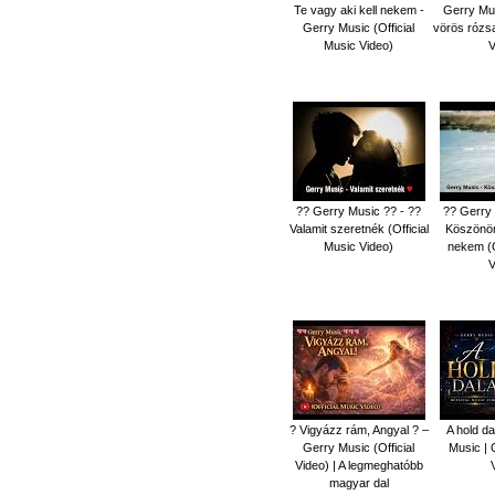
Te vagy aki kell nekem -
Gerry Mus
Gerry Music (Official
vörös rózsa
Music Video)
V
?? Gerry Music ?? - ??
?? Gerry 
Valamit szeretnék (Official
Köszönö
Music Video)
nekem (O
V
? Vigyázz rám, Angyal ? –
A hold da
Gerry Music (Official
Music | 
Video) | A legmeghatóbb
magyar dal