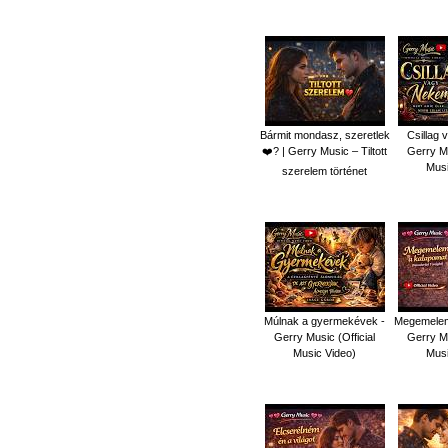
Bármit mondasz, szeretlek
Csillag 
❤️‍? | Gerry Music – Tiltott
Gerry Mu
Musi
szerelem történet
Múlnak a gyermekévek -
Megemelem
Gerry Music (Official
Gerry Mu
Music Video)
Musi