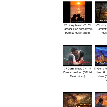
?? Gerry Music ?? - ??
?? Gerry 
Haragszik az édesanyám
Fordított 
(Official Music Video)
Musi
?? Gerry Music ?? - ??
?? Gerry Mu
Ének az esőben (Official
beszéli 
Music Video)
város (O
V