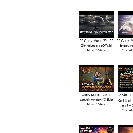
?? Gerry Music ?? - ??
?? Gerry M
Éjjel érkezem (Official
felmegye
Music Video)
(Officia
Gerry Music - Olyan
Szállj fe
szépek voltunk (Official
Kérlek élj
Music Video)
én ? – 
(Officia