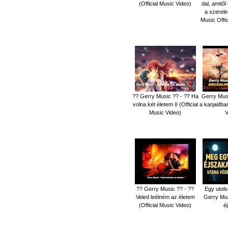
(Official Music Video)
dal, amitől
a szerel
Music Offic
?? Gerry Music ?? - ?? Ha
Gerry Mus
volna két életem II (Official
a karjaidba
Music Video)
V
?? Gerry Music ?? - ??
Egy utol
Veled leélném az életem
Gerry Mu
(Official Music Video)
é