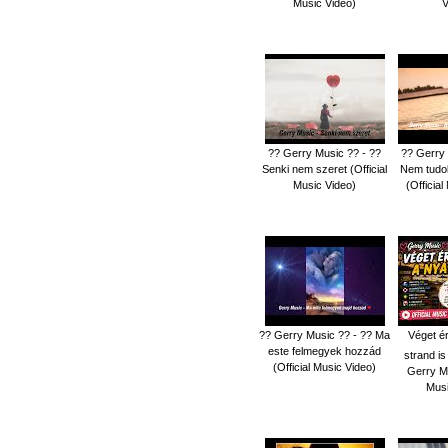
Music Video)
V
?? Gerry Music ?? - ??
?? Gerry 
Senki nem szeret (Official
Nem tudok
Music Video)
(Officia
?? Gerry Music ?? - ?? Ma
Véget ér
este felmegyek hozzád
strand is
(Official Music Video)
Gerry Mu
Musi