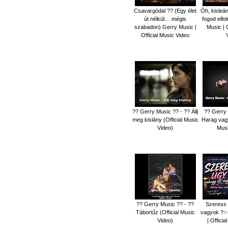
Csavargódal ?? (Egy élet
Óh, kisleá
út nélkül… mégis
fogod elfe
szabadon) Gerry Music |
Music | 
Official Music Video
?? Gerry Music ?? - ?? Állj
?? Gerry 
meg kislány (Official Music
Harag vagy
Video)
Musi
?? Gerry Music ?? - ??
Szeress ú
Tábortűz (Official Music
vagyok ?✨
Video)
| Offici