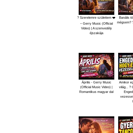
? Szerelemre születtem ❤️
Banális t
mégsem? ?
– Gerry Music (Official
Video) | A szenvedély
éjszakája
Április - Gerry Music
Amikor eg
(Official Music Video) |
világ... 
Romantikus magyar dal
Enged
vezesse