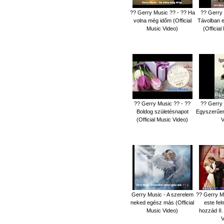
?? Gerry Music ?? - ?? Ha
?? Gerry 
volna még időm (Official
Távolban eg
Music Video)
(Officia
?? Gerry Music ?? - ??
?? Gerry 
Boldog születésnapot
Egyszerűen 
(Official Music Video)
V
Gerry Music - A szerelem
?? Gerry M
neked egész más (Official
este fe
Music Video)
hozzád II.
V