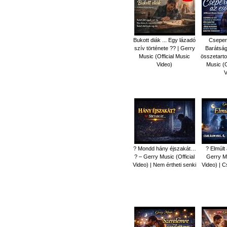
Bukott diák ... Egy lázadó
Cseper
szív története ?? | Gerry
Barátság
Music (Official Music
összetarto
Video)
Music (O
V
? Mondd hány éjszakát…
? Elmúlt
? – Gerry Music (Official
Gerry Mu
Video) | Nem értheti senki
Video) | C