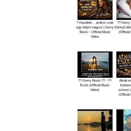
? Hazafelé… amikor csak
?? Gerry 
egy helyre vágysz | Gerry
Könnyű álm
Music – Official Music
(Officia
Video
?? Gerry Music ?? - ??
Almát 
Érzés (Official Music
közben 
Video)
szívem |
(Officia