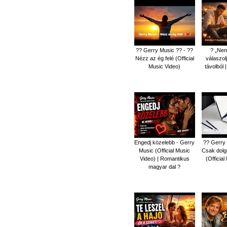
?? Gerry Music ?? - ??
? „Nem
Nézz az ég felé (Official
válaszol
Music Video)
távolból 
Engedj közelebb - Gerry
?? Gerry 
Music (Official Music
Csak dolgo
Video) | Romantikus
(Officia
magyar dal ?