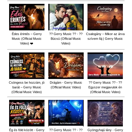
Édes érintés – Gerry
?? Gerry Music ?? - ??
Csalogány – Mikor az árva
Music (Official Music
Búcsú (Official Music
szívem fáj | Gerry Music
Video) ❤️
Video)
Csöngess be hozzám, jó
Drágám - Gerry Music
?? Gerry Music ?? - ??
barát – Gerry Music
(Official Music Video)
Egyszer megjavulok én
(Official Music Video)
(Official Music Video)
Ég és föld között - Gerry
?? Gerry Music ?? - ??
Gyöngyhajú lány - Gerry