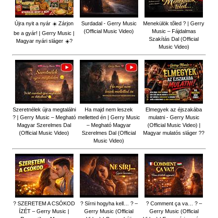
Újra nyit a nyár ☀️ Zárjon
Surdadal - Gerry Music
Menekülök tőled ? | Gerry
(Official Music Video)
Music – Fájdalmas
be a gyár! | Gerry Music |
Szakítás Dal (Official
Magyar nyári sláger ☀️?
Music Video)
Szeretnélek újra megtalálni
Ha majd nem leszek
Elmegyek az éjszakába
? | Gerry Music – Megható
melletted én | Gerry Music
mulatni - Gerry Music
Magyar Szerelmes Dal
– Megható Magyar
(Official Music Video) |
(Official Music Video)
Szerelmes Dal (Official
Magyar mulatós sláger ??
Music Video)
? SZERETEM A CSÓKOD
? Sírni hogyha kell… ? –
? Comment ça va… ? –
ÍZÉT – Gerry Music |
Gerry Music (Official
Gerry Music (Official