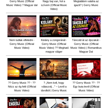
Gerry Music (Official
Nagy baj van, hol a
Megtalálom valaha az
Music Video) ? Magyar dal
szívem (Official Music
igazit? | Gerry Music
Video)
Nem tudlak elfeledni -
Kislány a zongoránál -
Táncold át az éjszakát -
Gerry Music (Official
Gerry Music (Official
Gerry Music (Official
Music Video)
Music Video) ?? Megható
Music Video) | Romantikus
magyar sláger
Magyar Dal
?? Gerry Music ?? - ??
? „Nem kell, hogy
?? Gerry Music ?? - ??
Nézz az ég felé (Official
válaszolj…” – Levél a
Egy buta levél (Official
Music Video)
távolból | Gerry Music
Music Video)