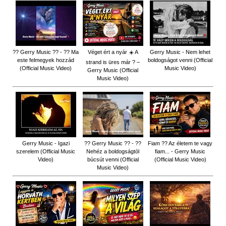
?? Gerry Music ?? - ?? Ma
Véget ért a nyár ☀️ A
Gerry Music - Nem lehet
este felmegyek hozzád
boldogságot venni (Official
strand is üres már ? –
(Official Music Video)
Music Video)
Gerry Music (Official
Music Video)
Gerry Music - Igazi
?? Gerry Music ?? - ??
Fiam ?‍? Az életem te vagy
szerelem (Official Music
Nehéz a boldogságtól
fiam... - Gerry Music
Video)
búcsút venni (Official
(Official Music Video)
Music Video)