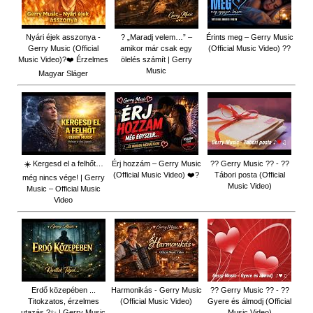
Nyári éjek asszonya -
? „Maradj velem…” –
Érints meg – Gerry Music
Gerry Music (Official
amikor már csak egy
(Official Music Video) ??
Music Video)?❤️ Érzelmes
ölelés számít | Gerry
Music
Magyar Sláger
☀️ Kergesd el a felhőt…
Érj hozzám – Gerry Music
?? Gerry Music ?? - ??
(Official Music Video) ❤️?
Tábori posta (Official
még nincs vége! | Gerry
Music Video)
Music – Official Music
Video
Erdő közepében ...
Harmonikás - Gerry Music
?? Gerry Music ?? - ??
Titokzatos, érzelmes
(Official Music Video)
Gyere és álmodj (Official
utazás ?✨ | Gerry Music
Music Video)