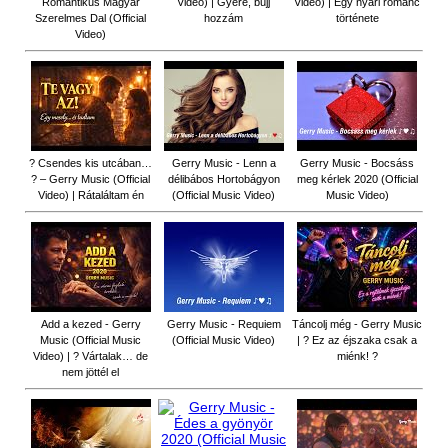
Romantikus Magyar
Video) | Gyere, bújj
Video) | Egy nyári románc
Szerelmes Dal (Official
hozzám
története
Video)
? Csendes kis utcában…
Gerry Music - Lenn a
Gerry Music - Bocsáss
? – Gerry Music (Official
délibábos Hortobágyon
meg kérlek 2020 (Official
Video) | Rátaláltam én
(Official Music Video)
Music Video)
Add a kezed - Gerry
Gerry Music - Requiem
Táncolj még - Gerry Music
Music (Official Music
(Official Music Video)
| ? Ez az éjszaka csak a
Video) | ? Vártalak… de
miénk! ?
nem jöttél el