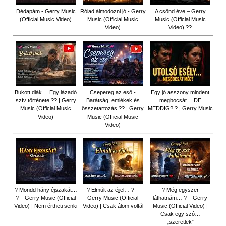
Dédapám - Gerry Music
Rólad álmodozni jó - Gerry
A csönd éve – Gerry
(Official Music Video)
Music (Official Music
Music (Official Music
Video)
Video) ??
Bukott diák ... Egy lázadó
Csepereg az eső -
Egy jó asszony mindent
szív története ?? | Gerry
Barátság, emlékek és
megbocsát… DE
Music (Official Music
összetartozás ?️? | Gerry
MEDDIG? ? | Gerry Music
Video)
Music (Official Music
Video)
? Mondd hány éjszakát…
? Elmúlt az éjjel… ? –
? Még egyszer
? – Gerry Music (Official
Gerry Music (Official
láthatnám… ? – Gerry
Video) | Nem értheti senki
Video) | Csak álom voltál
Music (Official Video) |
Csak egy szó…
„szeretlek”