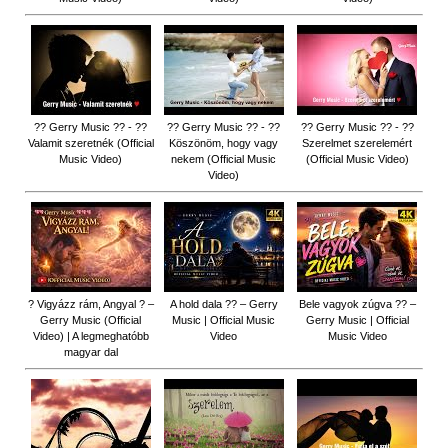
?? Gerry Music ?? - ??
?? Gerry Music ?? - ??
?? Gerry Music ?? - ??
Valamit szeretnék (Official
Köszönöm, hogy vagy
Szerelmet szerelemért
Music Video)
nekem (Official Music
(Official Music Video)
Video)
? Vigyázz rám, Angyal ? –
A hold dala ?? – Gerry
Bele vagyok zúgva ?? –
Gerry Music (Official
Music | Official Music
Gerry Music | Official
Video) | A legmeghatóbb
Video
Music Video
magyar dal