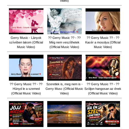
Video)
Gerry Music - Lányok
?? Gerry Music ?? - ??
?? Gerry Music ?? - ??
szívében lakom (Official
Még nem veszíthetek
Kacér a mosolya (Official
Music Video)
(Official Music Video)
Music Video)
?? Gerry Music ?? - ??
Szeretlek is, meg nem is -
?? Gerry Music ?? - ??
Húnyd le a szemed
Gerry Musc (Official Music
Szóljon hangosan az ének
(Official Music Video)
Video)
(Official Music Video)