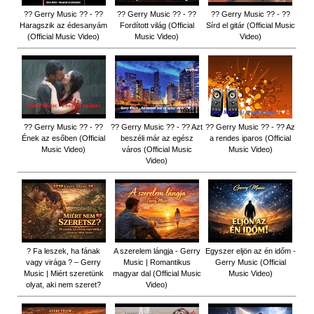
?? Gerry Music ?? - ??
?? Gerry Music ?? - ??
?? Gerry Music ?? - ??
Haragszik az édesanyám
Fordított világ (Official
Sírd el gitár (Official Music
(Official Music Video)
Music Video)
Video)
?? Gerry Music ?? - ??
?? Gerry Music ?? - ?? Azt
?? Gerry Music ?? - ?? Az
Ének az esőben (Official
beszéli már az egész
a rendes iparos (Official
Music Video)
város (Official Music
Music Video)
Video)
? Fa leszek, ha fának
A szerelem lángja - Gerry
Egyszer eljön az én időm -
vagy virága ? – Gerry
Music | Romantikus
Gerry Music (Official
Music | Miért szeretünk
magyar dal (Official Music
Music Video)
olyat, aki nem szeret?
Video)