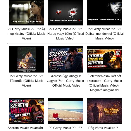
?? Gerry Music ?? - ?? Állj
?? Gerry Music ?? - ??
?? Gerry Music ?? - ??
meg kislány (Official Music
Harag vagy béke (Official
Dalban mondom el (Official
Video)
Music Video)
Music Video)
?? Gerry Music ?? - ??
Szeress úgy, ahogy itt
Életemben csak két nőt
Tábortűz (Official Music
vagyok ?✨ – Gerry Music
szerettem - Gerry Music
Video)
| Official Music Video
(Official Music Video) |
Megható magyar dal
Szeretni valakit valamiért –
?? Gerry Music ?? - ??
Rég várok valakire ? –