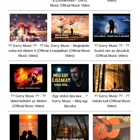
a szerelemben - Gerry
Video)
Music Official Music Video
?? Gerry Music ?? - ?? Ha
Gerry Music - Meghalnék
?? Gerry Music ?? - ??
volna két életem II (Official
a karjaidban (Official Music
Szánd rám az éjszakát
Music Video)
Video)
(Official Music Video)
?? Gerry Music ?? - ??
Egy utolsó éjszaka… ?
?? Gerry Music ?? - ??
Veled leélném az életem
Gerry Music – Még egy
Indulni kell (Official Music
(Official Music Video)
éjszaka
Video)