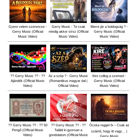
Gyere velem szerencse -
Gerry Music - Te csak
Merre jár a boldogság ? -
Gerry Music (Official
mindig akkor sírsz (Official
Gerry Music (Official
Music Video)
Music Video)
Music Video)
?? Gerry Music ?? - ??
Az a szép ? - Gerry Music
Kire csillog a szemed -
Ajándék (Official Music
(Romantikus magyar dal |
Gerry Music (Official
Video)
Official Video)
Music Video)
?? Gerry Music ?? - ?? 50
?? Gerry Music ?? - ??
Ócska reggel ☕ – Csak az
Pengő (Official Music
Találd ki gyorsan a
számít, hogy itt vagy… |
Video)
gondolatom (Official Music
Gerry Music