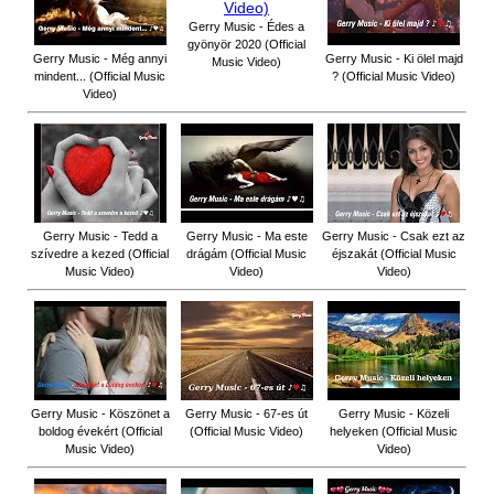
Gerry Music - Édes a
gyönyör 2020 (Official
Gerry Music - Még annyi
Gerry Music - Ki ölel majd
Music Video)
mindent... (Official Music
? (Official Music Video)
Video)
Gerry Music - Tedd a
Gerry Music - Ma este
Gerry Music - Csak ezt az
szívedre a kezed (Official
drágám (Official Music
éjszakát (Official Music
Music Video)
Video)
Video)
Gerry Music - Köszönet a
Gerry Music - 67-es út
Gerry Music - Közeli
boldog évekért (Official
(Official Music Video)
helyeken (Official Music
Music Video)
Video)