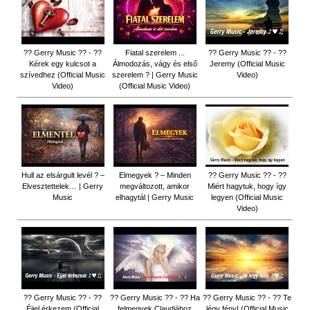
?? Gerry Music ?? - ??
Fiatal szerelem ...
?? Gerry Music ?? - ??
Kérek egy kulcsot a
Álmodozás, vágy és első
Jeremy (Official Music
szívedhez (Official Music
szerelem ? | Gerry Music
Video)
Video)
(Official Music Video)
Hull az elsárgult levél ? –
Elmegyek ? – Minden
?? Gerry Music ?? - ??
Elvesztettelek… | Gerry
megváltozott, amikor
Miért hagytuk, hogy így
Music
elhagytál | Gerry Music
legyen (Official Music
Video)
?? Gerry Music ?? - ??
?? Gerry Music ?? - ?? Ha
?? Gerry Music ?? - ?? Te
Éjjel érkezem (Official
felmegyek Claudiához
légy fény! (Official Music