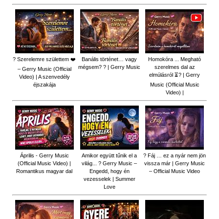
? Szerelemre születtem ❤️
Banális történet… vagy
Homokóra ... Megható
mégsem? ? | Gerry Music
szerelmes dal az
– Gerry Music (Official
elmúlásról ⏳? | Gerry
Video) | A szenvedély
éjszakája
Music (Official Music
Video) |
Április - Gerry Music
Amikor együtt tűnik el a
? Fáj … ez a nyár nem jön
(Official Music Video) |
világ... ? Gerry Music –
vissza már | Gerry Music
Romantikus magyar dal
Engedd, hogy én
– Official Music Video
vezesselek | Summer
Love