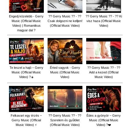
Engedj közelebb - Gerry
?? Gerry Music ?? - ??
?? Gerry Music ?? - ?? Ki
Music (Official Music
Csak dolgozni ne kelljen!
visz haza (Official Music
Video) | Romantikus
(Official Music Video)
Video)
magyar dal ?
Te leszel a hajó – Gerry
Érted vagyok - Gerry
?? Gerry Music ?? - ??
Music (Official Music
Music (Official Music
Add a kezed (Official
Video) ?☀️
Video)
Music Video)
Felkavart egy érzés –
?? Gerry Music ?? - ??
Édes a gyönyör – Gerry
Gerry Music (Official
Szerelem és gyűlölet
Music (Official Music
Music Video) ⚡
(Official Music Video)
Video) ?❤️