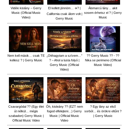
Vidéki kislány – Gerry
El kellett jönnöm… ✈️? |
Álomarcú lány… akit
Music (Official Music
sosem érhetsz el ? | Gerry
California csak álom volt |
Video)
Music
Gerry Music
Nem kell másik… csak TE
„Otthagytam a szívem…”
?? Gerry Music ?? - ??
kellesz ? | Gerry Music
? – Ahol a lusta folyó |
Nika se perimeno (Official
Gerry Music (Official
Music Video)
Video)
Csavargódal ?? (Egy élet
Óh, kisleány ?? (EZT nem
? Egy lány az első
út nélkül… mégis
fogod elfelejteni…) Gerry
sorból… és örökre eltűnt ?
szabadon) Gerry Music |
Music | Official Music
| Gerry Music
Official Music Video
Video