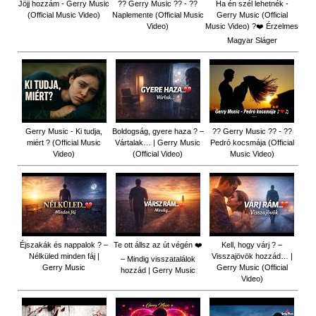
Jöjj hozzám - Gerry Music
?? Gerry Music ?? - ??
Ha én szél lehetnék -
(Official Music Video)
Naplemente (Official Music
Gerry Music (Official
Video)
Music Video) ?️❤️ Érzelmes
Magyar Sláger
Gerry Music - Ki tudja,
Boldogság, gyere haza ? –
?? Gerry Music ?? - ??
miért ? (Official Music
Vártalak… | Gerry Music
Pedró kocsmája (Official
Video)
(Official Video)
Music Video)
Éjszakák és nappalok ? –
Te ott állsz az út végén ❤️
Kell, hogy várj ? –
Nélküled minden fáj |
Visszajövök hozzád… |
– Mindig visszatalálok
Gerry Music
Gerry Music (Official
hozzád | Gerry Music
Video)