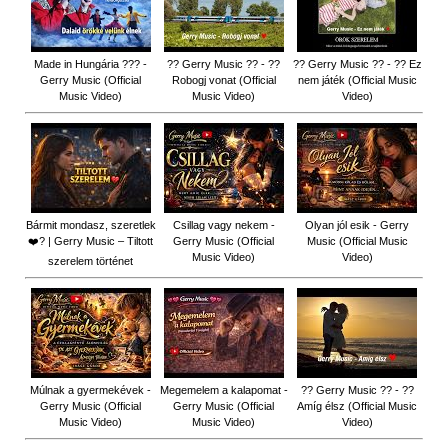
Made in Hungária ??? -
?? Gerry Music ?? - ??
?? Gerry Music ?? - ?? Ez
Gerry Music (Official
Robogj vonat (Official
nem játék (Official Music
Music Video)
Music Video)
Video)
Bármit mondasz, szeretlek
Csillag vagy nekem -
Olyan jól esik - Gerry
❤️‍? | Gerry Music – Tiltott
Gerry Music (Official
Music (Official Music
Music Video)
Video)
szerelem történet
Múlnak a gyermekévek -
Megemelem a kalapomat -
?? Gerry Music ?? - ??
Gerry Music (Official
Gerry Music (Official
Amíg élsz (Official Music
Music Video)
Music Video)
Video)