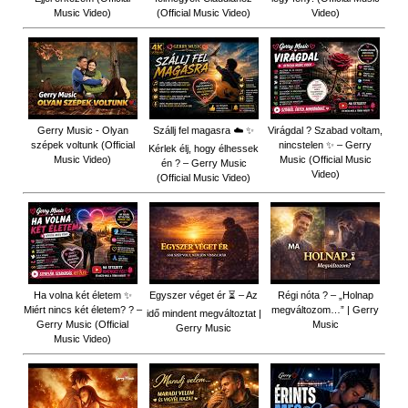
Music Video)
(Official Music Video)
Video)
Gerry Music - Olyan
Szállj fel magasra ☁️ ✨
Virágdal ? Szabad voltam,
szépek voltunk (Official
nincstelen ✨ – Gerry
Kérlek élj, hogy élhessek
Music Video)
Music (Official Music
én ? – Gerry Music
Video)
(Official Music Video)
Ha volna két életem ✨
Egyszer véget ér ⏳ – Az
Régi nóta ? – „Holnap
Miért nincs két életem? ? –
megváltozom…” | Gerry
idő mindent megváltoztat |
Gerry Music (Official
Music
Gerry Music
Music Video)