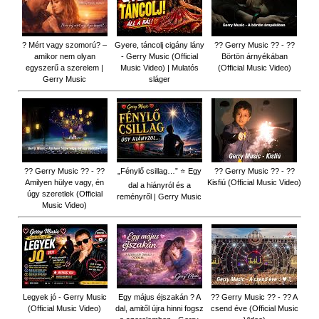
? Mért vagy szomorú? –
Gyere, táncolj cigány lány
?? Gerry Music ?? - ??
amikor nem olyan
- Gerry Music (Official
Börtön árnyékában
egyszerű a szerelem |
Music Video) | Mulatós
(Official Music Video)
Gerry Music
sláger
?? Gerry Music ?? - ??
„Fénylő csillag…” ⭐ Egy
?? Gerry Music ?? - ??
Amilyen hülye vagy, én
Kisfiú (Official Music Video)
dal a hiányról és a
úgy szeretlek (Official
reményről | Gerry Music
Music Video)
Legyek jó - Gerry Music
Egy május éjszakán ? A
?? Gerry Music ?? - ?? A
(Official Music Video)
dal, amitől újra hinni fogsz
csend éve (Official Music