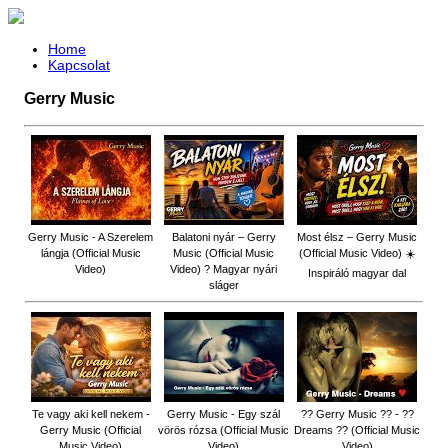
Home
Kapcsolat
Gerry Music
Gerry Music - A Szerelem
Balatoni nyár – Gerry
Most élsz – Gerry Music
lángja (Official Music
Music (Official Music
(Official Music Video) ☀️
Video)
Video) ? Magyar nyári
Inspiráló magyar dal
sláger
Te vagy aki kell nekem -
Gerry Music - Egy szál
?? Gerry Music ?? - ??
Gerry Music (Official
vörös rózsa (Official Music
Dreams ?? (Official Music
Music Video)
Video)
Video)