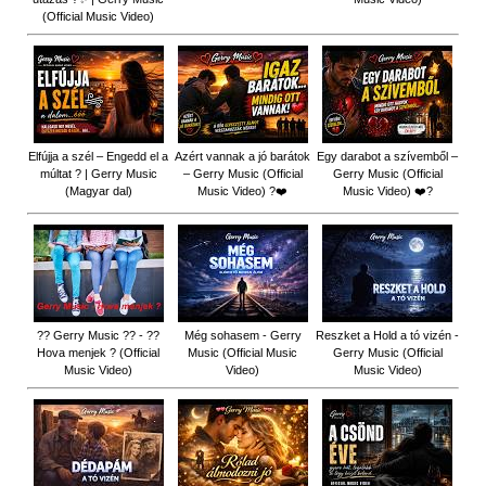
(Official Music Video)
Elfújja a szél – Engedd el a
Azért vannak a jó barátok
Egy darabot a szívemből –
múltat ? | Gerry Music
– Gerry Music (Official
Gerry Music (Official
(Magyar dal)
Music Video) ?❤️
Music Video) ❤️?
?? Gerry Music ?? - ??
Még sohasem - Gerry
Reszket a Hold a tó vizén -
Hova menjek ? (Official
Music (Official Music
Gerry Music (Official
Music Video)
Video)
Music Video)