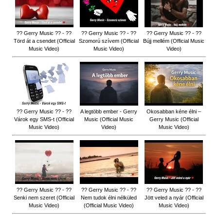
?? Gerry Music ?? - ??
?? Gerry Music ?? - ??
?? Gerry Music ?? - ??
Törd át a csendet (Official
Szomorú szívem (Official
Bújj mellém (Official Music
Music Video)
Music Video)
Video)
?? Gerry Music ?? - ??
A legtöbb ember - Gerry
Okosabban kéne élni –
Várok egy SMS-t (Official
Music (Official Music
Gerry Music (Official
Music Video)
Video)
Music Video)
?? Gerry Music ?? - ??
?? Gerry Music ?? - ??
?? Gerry Music ?? - ??
Senki nem szeret (Official
Nem tudok élni nélküled
Jött veled a nyár (Official
Music Video)
(Official Music Video)
Music Video)