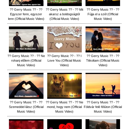
?? Gerry Music ?? - ??
?? Gerry Music ?? - ?? Mit
?? Gerry Music ?? - ??
Egyszer fenn, egyszer
akarsz a boldogságtól
Fújja el a szél (Official
lenn (Official Music Video)
(Official Music Video)
Music Video)
?? Gerry Music ?? - ?? Ne
?? Gerry Music ?? - ?? I
?? Gerry Music ?? - ??
rohanj előlem (Official
Love You (Official Music
Titkoltam (Official Music
Music Video)
Video)
Video)
?? Gerry Music ?? - ??
?? Gerry Music ?? - ?? Ne
?? Gerry Music ?? - ??
Szemeddel látsz (Official
mond, hogy nem (Official
Földvár felé félúton (Official
Music Video)
Music Video)
Music Video)