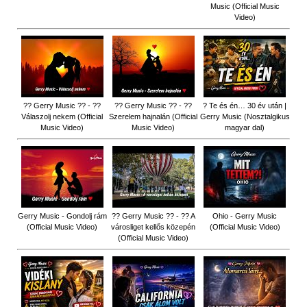
Music (Official Music
Video)
?? Gerry Music ?? - ??
?? Gerry Music ?? - ??
? Te és én… 30 év után |
Válaszolj nekem (Official
Szerelem hajnalán (Official
Gerry Music (Nosztalgikus
Music Video)
Music Video)
magyar dal)
Gerry Music - Gondolj rám
?? Gerry Music ?? - ?? A
Ohio - Gerry Music
(Official Music Video)
városliget kellős közepén
(Official Music Video)
(Official Music Video)