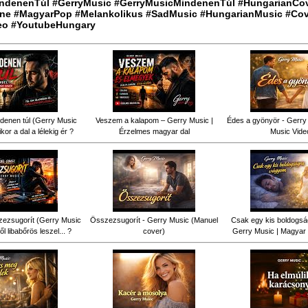
ndenenTúl #GerryMusic #GerryMusicMindenenTúl #HungarianCo
ne #MagyarPop #Melankolikus #SadMusic #HungarianMusic #Cov
eo #YoutubeHungary
denen túl (Gerry Music
Veszem a kalapom – Gerry Music |
Édes a gyönyör - Gerry 
kor a dal a lélekig ér ?
Érzelmes magyar dal
Music Vide
ezsugorít (Gerry Music
Összezsugorít - Gerry Music (Manuel
Csak egy kis boldogsá
ől libabőrös leszel... ?
cover)
Gerry Music | Magyar 