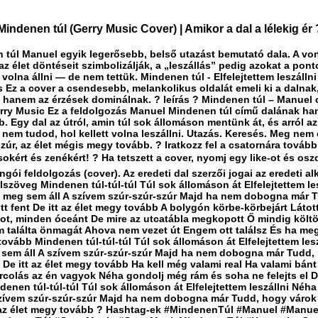
indenen túl (Gerry Music Cover) | Amikor a dal a lélekig ér 
 túl Manuel egyik legerősebb, belső utazást bemutató dala. A von
z élet döntéseit szimbolizálják, a „leszállás” pedig azokat a pont
 volna állni — de nem tettük. Mindenen túl - Elfelejtettem leszálln
s Ez a cover a csendesebb, melankolikus oldalát emeli ki a dalnak
, hanem az érzések dominálnak. ? leírás ? Mindenen túl – Manuel 
rry Music Ez a feldolgozás Manuel Mindenen túl című dalának ha
b. Egy dal az útról, amin túl sok állomáson mentünk át, és arról az
nem tudod, hol kellett volna leszállni. Utazás. Keresés. Meg nem 
zúr, az élet mégis megy tovább. ? Iratkozz fel a csatornára tovább
okért és zenékért! ? Ha tetszett a cover, nyomj egy like-ot és osz
ngói feldolgozás (cover). Az eredeti dal szerzői jogai az eredeti al
Dalszöveg Mindenen túl-túl-túl Túl sok állomáson át Elfelejtettem le
, meg sem áll A szívem szúr-szúr-szúr Majd ha nem dobogna már 
tt fent De itt az élet megy tovább A bolygón körbe-körbejárt Látot
ot, minden óceánt De mire az utcatábla megkopott Ő mindig költö
 találta önmagát Ahova nem vezet út Engem ott találsz És ha meg
ovább Mindenen túl-túl-túl Túl sok állomáson át Elfelejtettem lesz
 sem áll A szívem szúr-szúr-szúr Majd ha nem dobogna már Tudd,
t De itt az élet megy tovább Ha kell még valami real Ha valami bánt
arcolás az én vagyok Néha gondolj még rám és soha ne felejts el D
denen túl-túl-túl Túl sok állomáson át Elfelejtettem leszállni Néha
szívem szúr-szúr-szúr Majd ha nem dobogna már Tudd, hogy várok 
t az élet megy tovább ? Hashtag-ek #MindenenTúl #Manuel #Manu