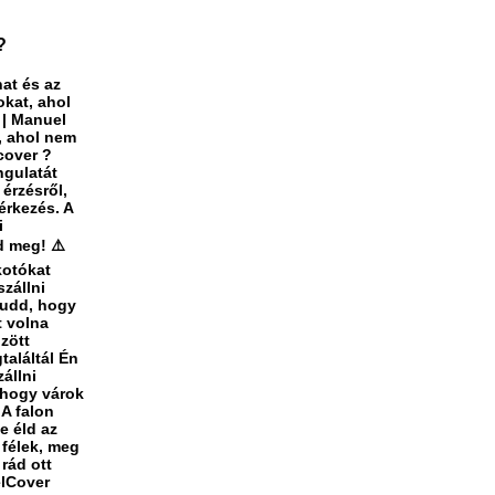
?
at és az
okat, ahol
i | Manuel
, ahol nem
cover ?
ngulatát
 érzésről,
érkezés. A
i
d meg! ⚠️
kotókat
szállni
Tudd, hogy
t volna
zött
találtál Én
állni
 hogy várok
 A falon
e éld az
 félek, meg
rád ott
elCover