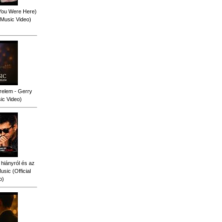
 You Were Here)
l Music Video)
relem - Gerry
sic Video)
 hiányról és az
sic (Official
o)