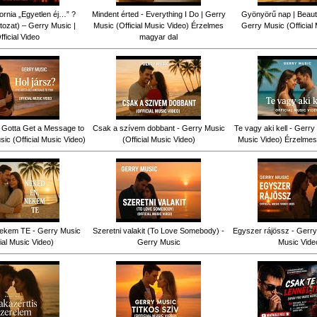
fornia „Egyetlen éj…” ?
Mindent érted - Everything I Do | Gerry
Gyönyörű nap | Beauti
tozat) – Gerry Music |
Music (Official Music Video) Érzelmes
Gerry Music (Official
fficial Video
magyar dal
ve Gotta Get a Message to
Csak a szívem dobbant - Gerry Music
Te vagy aki kell - Gerry 
ic (Official Music Video)
(Official Music Video)
Music Video) Érzelmes
ekem TE - Gerry Music
Szeretni valakit (To Love Somebody) -
Egyszer rájössz - Gerry 
cial Music Video)
Gerry Music
Music Vide