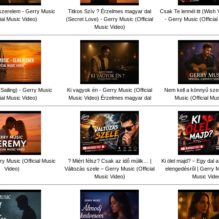
szerelem - Gerry Music
Titkos Szív ? Érzelmes magyar dal
Csak Te lennél itt (Wish
cial Music Video)
(Secret Love) - Gerry Music (Official
- Gerry Music (Officia
Music Video)
Sailing) - Gerry Music
Ki vagyok én - Gerry Music (Official
Nem kell a könnyű sze
cial Music Video)
Music Video) Érzelmes magyar dal
Music (Official Mu
y Music (Official Music
? Miért félsz? Csak az idő múlik… |
Ki ölel majd? – Egy dal a
Video)
Változás szele – Gerry Music (Official
elengedésről | Gerry Mu
Music Video)
Music Vide