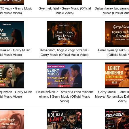
TE vagy - Gerry Music
Gyermek fejjel - Gerry Music (Official
Dalban kérek bocsánatot
cial Music Video)
Music Video)
Music (Official Mu
alakire - Gerry Music
Köszönöm, hogy jó vagy hozzám -
Forró nyári éjszaka -
cial Music Video)
Gerry Music (Official Music Video)
(Official Music 
j tovább - Gerry Music
Picike szívek ? – Amikor a zene mindent
Gerry Music - Lehet m
cial Music Video)
elmond | Gerry Music (Official Music
Magyar Romantikus Dal (
Video)
Video)