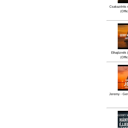
Csakazértis 
(Offi
Elhajóznék (
(Offi
Jeremy - Gerr