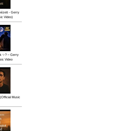
ézett - Gerry
sic Video)
ok ✨? – Gerry
sic Video
(Official Music