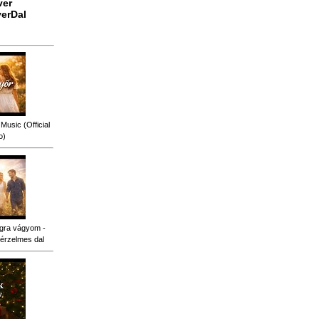
ver
erDal
Music (Official
o)
gra vágyom -
érzelmes dal