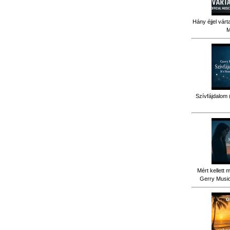
Hány éjjel várt
M
Szívfájdalom 
Mért kellett 
Gerry Music 