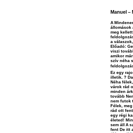
Manuel – M
A Mindenen
állomások a
meg kellett
feldolgozá
a válaszok
Előadó: Ge
viszi továb
amikor már 
szív néha s
feldolgozás
Ez egy rajo
illetik. ? 
Néha félek
várok rád o
minden árk
tovább Nem
nem futok t
Félek, meg
rád ott fen
egy régi k
életed! Min
sem áll A 
fent De it