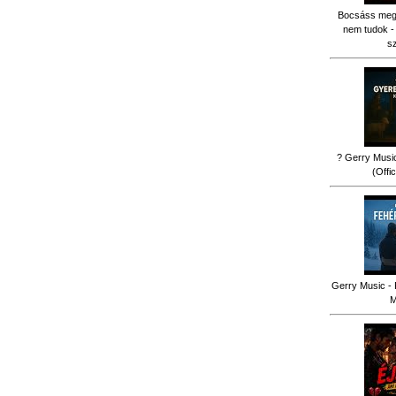
Bocsáss meg k
nem tudok -
s
? Gerry Music
(Offi
Gerry Music - 
M