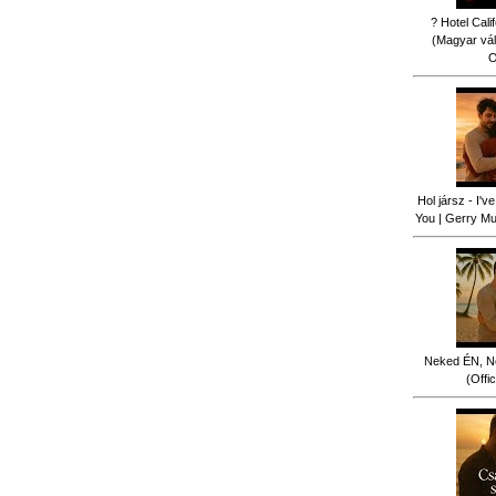
? Hotel Cali
(Magyar vál
O
Hol jársz - I'
You | Gerry Mus
Neked ÉN, N
(Offi