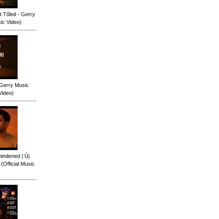
 Tőled - Gerry
sic Video)
 Gerry Music
Video)
indened | Új
Official Music