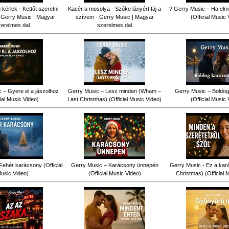
érlek - Kettőt szeretni
Kacér a mosolya - Szőke lányért fáj a
? Gerry Music – Ha elm
 Gerry Music | Magyar
szívem - Gerry Music | Magyar
(Official Music 
zerelmes dal
szerelmes dal
 – Gyere el a jászolhoz
Gerry Music – Lesz minden (Wham –
Gerry Music – Boldog
cial Music Video)
Last Christmas) (Official Music Video)
(Official Music 
Fehér karácsony (Official
Gerry Music – Karácsony ünnepén
Gerry Music - Ez a kar
usic Video)
(Official Music Video)
Christmas) (Official 