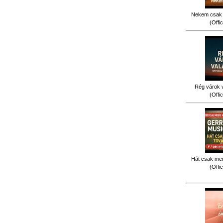
Nekem csak 
(Offi
Rég várok v
(Offi
Hát csak men
(Offi