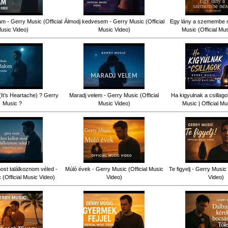
am - Gerry Music (Official
Álmodj kedvesem - Gerry Music (Official
Egy lány a szemembe n
usic Video)
Music Video)
Music (Official Mu
(It’s Heartache) ? Gerry
Maradj velem - Gerry Music (Official
Ha kigyulnak a csillag
Music ?
Music Video)
Music | Official Mu
most találkoznom véled -
Múló évek - Gerry Music (Official Music
Te figyelj - Gerry Music 
(Official Music Video)
Video)
Video)