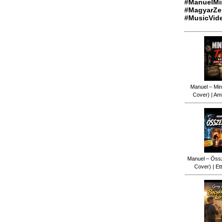
#ManuelMi
#MagyarZe
#MusicVid
Manuel – Min
Cover) | Ami
Manuel – Össz
Cover) | Ett