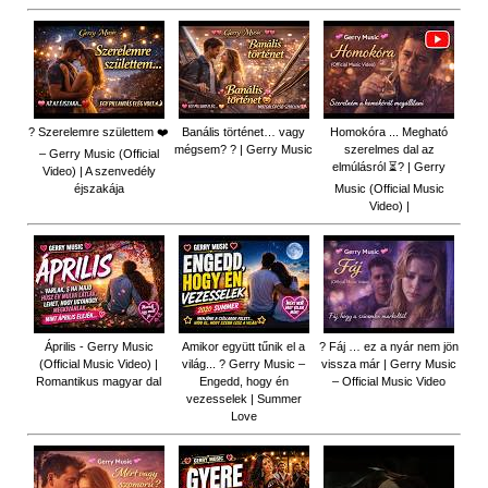
? Szerelemre születtem ❤️
Banális történet… vagy
Homokóra ... Megható
mégsem? ? | Gerry Music
szerelmes dal az
– Gerry Music (Official
elmúlásról ⏳? | Gerry
Video) | A szenvedély
éjszakája
Music (Official Music
Video) |
Április - Gerry Music
Amikor együtt tűnik el a
? Fáj … ez a nyár nem jön
(Official Music Video) |
világ... ? Gerry Music –
vissza már | Gerry Music
Romantikus magyar dal
Engedd, hogy én
– Official Music Video
vezesselek | Summer
Love