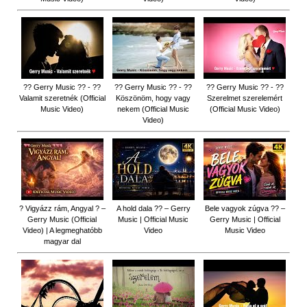
?? Gerry Music ?? - ??
?? Gerry Music ?? - ??
?? Gerry Music ?? - ??
Valamit szeretnék (Official
Köszönöm, hogy vagy
Szerelmet szerelemért
Music Video)
nekem (Official Music
(Official Music Video)
Video)
? Vigyázz rám, Angyal ? –
A hold dala ?? – Gerry
Bele vagyok zúgva ?? –
Gerry Music (Official
Music | Official Music
Gerry Music | Official
Video) | A legmeghatóbb
Video
Music Video
magyar dal