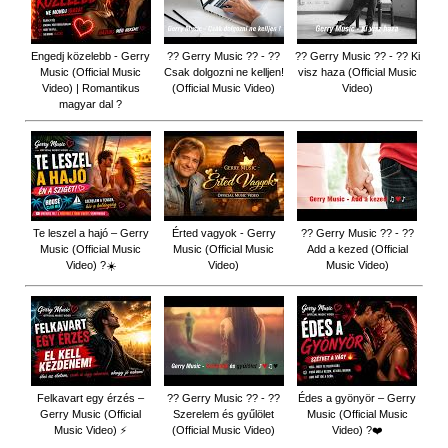
Engedj közelebb - Gerry
?? Gerry Music ?? - ??
?? Gerry Music ?? - ?? Ki
Music (Official Music
Csak dolgozni ne kelljen!
visz haza (Official Music
Video) | Romantikus
(Official Music Video)
Video)
magyar dal ?
Te leszel a hajó – Gerry
Érted vagyok - Gerry
?? Gerry Music ?? - ??
Music (Official Music
Music (Official Music
Add a kezed (Official
Video) ?☀️
Video)
Music Video)
Felkavart egy érzés –
?? Gerry Music ?? - ??
Édes a gyönyör – Gerry
Gerry Music (Official
Szerelem és gyűlölet
Music (Official Music
Music Video) ⚡
(Official Music Video)
Video) ?❤️