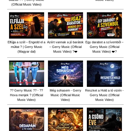
(Official Music Video)
Elfújja a szél – Engedd el a
Azért vannak a jó barátok
Egy darabot a szívemből –
múltat ? | Gerry Music
– Gerry Music (Official
Gerry Music (Official
(Magyar dal)
Music Video) ?❤️
Music Video) ❤️?
?? Gerry Music ?? - ??
Még sohasem - Gerry
Reszket a Hold a tó vizén -
Hova menjek ? (Official
Music (Official Music
Gerry Music (Official
Music Video)
Video)
Music Video)