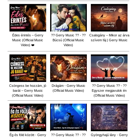
Édes érintés – Gerry
?? Gerry Music ?? - ??
Csalogány – Mikor az árva
Music (Official Music
Búcsú (Official Music
szívem fáj | Gerry Music
Video) ❤️
Video)
Csöngess be hozzám, jó
Drágám - Gerry Music
?? Gerry Music ?? - ??
barát – Gerry Music
(Official Music Video)
Egyszer megjavulok én
(Official Music Video)
(Official Music Video)
Ég és föld között - Gerry
?? Gerry Music ?? - ??
Gyöngyhajú lány - Gerry