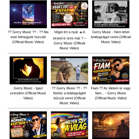
?? Gerry Music ?? - ?? Ma
Véget ért a nyár ☀️ A
Gerry Music - Nem lehet
este felmegyek hozzád
boldogságot venni (Official
strand is üres már ? –
(Official Music Video)
Music Video)
Gerry Music (Official
Music Video)
Gerry Music - Igazi
?? Gerry Music ?? - ??
Fiam ?‍? Az életem te vagy
szerelem (Official Music
Nehéz a boldogságtól
fiam... - Gerry Music
Video)
búcsút venni (Official
(Official Music Video)
Music Video)