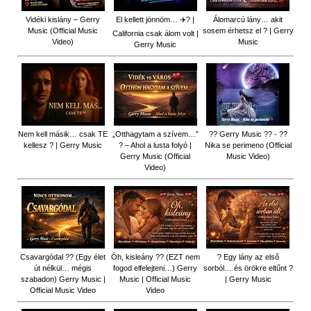
Vidéki kislány – Gerry
El kellett jönnöm… ✈️? |
Álomarcú lány… akit
Music (Official Music
sosem érhetsz el ? | Gerry
California csak álom volt |
Video)
Music
Gerry Music
Nem kell másik… csak TE
„Otthagytam a szívem…”
?? Gerry Music ?? - ??
kellesz ? | Gerry Music
? – Ahol a lusta folyó |
Nika se perimeno (Official
Gerry Music (Official
Music Video)
Video)
Csavargódal ?? (Egy élet
Óh, kisleány ?? (EZT nem
? Egy lány az első
út nélkül… mégis
fogod elfelejteni…) Gerry
sorból… és örökre eltűnt ?
szabadon) Gerry Music |
Music | Official Music
| Gerry Music
Official Music Video
Video