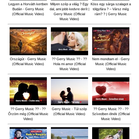
Legyen a Horváth kertben
Milyen szép a világ ? Egy
Köss egy sárga szalagot a
Budán - Gerry Music
dal, ami jobb kedvre derít |
tölgyfára ?️ – Vársz még
(Official Music Video)
Gerry Music (Official
rám? ? | Gerry Music
Music Video)
Országút - Gerry Music
?? Gerry Music ?? - ??
Nem mondtam el - Gerry
(Official Music Video)
Hola mi amor (Official
Music (Official Music
Music Video)
Video)
?? Gerry Music ?? - ??
Gerry Music - Túl szép
?? Gerry Music ?? - ??
Őrzöm még (Official Music
(Official Music Video)
Szívedben élnék (Official
Video)
Music Video)