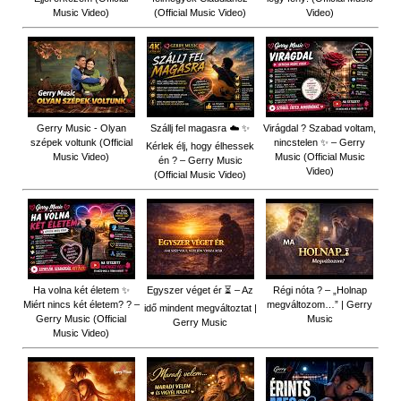
Music Video)
(Official Music Video)
Video)
Gerry Music - Olyan
Szállj fel magasra ☁️ ✨
Virágdal ? Szabad voltam,
szépek voltunk (Official
nincstelen ✨ – Gerry
Kérlek élj, hogy élhessek
Music Video)
Music (Official Music
én ? – Gerry Music
Video)
(Official Music Video)
Ha volna két életem ✨
Egyszer véget ér ⏳ – Az
Régi nóta ? – „Holnap
Miért nincs két életem? ? –
megváltozom…” | Gerry
idő mindent megváltoztat |
Gerry Music (Official
Music
Gerry Music
Music Video)