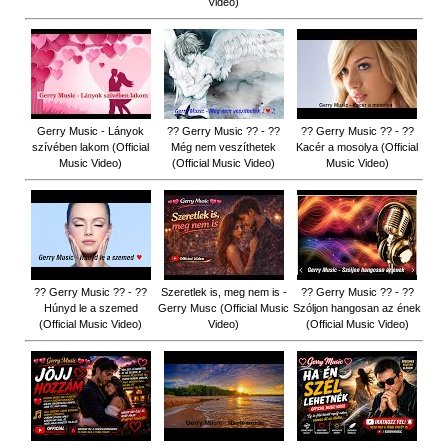
Video)
Gerry Music - Lányok
?? Gerry Music ?? - ??
?? Gerry Music ?? - ??
szívében lakom (Official
Még nem veszíthetek
Kacér a mosolya (Official
Music Video)
(Official Music Video)
Music Video)
?? Gerry Music ?? - ??
Szeretlek is, meg nem is -
?? Gerry Music ?? - ??
Húnyd le a szemed
Gerry Musc (Official Music
Szóljon hangosan az ének
(Official Music Video)
Video)
(Official Music Video)