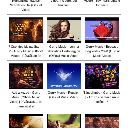
Romantikus Magyar
Video) | Gyere, bújj
Video) | Egy nyári románc
Szerelmes Dal (Official
hozzám
története
Video)
? Csendes kis utcában…
Gerry Music - Lenn a
Gerry Music - Bocsáss
? – Gerry Music (Official
délibábos Hortobágyon
meg kérlek 2020 (Official
Video) | Rátaláltam én
(Official Music Video)
Music Video)
Add a kezed - Gerry
Gerry Music - Requiem
Táncolj még - Gerry Music
Music (Official Music
(Official Music Video)
| ? Ez az éjszaka csak a
Video) | ? Vártalak… de
miénk! ?
nem jöttél el