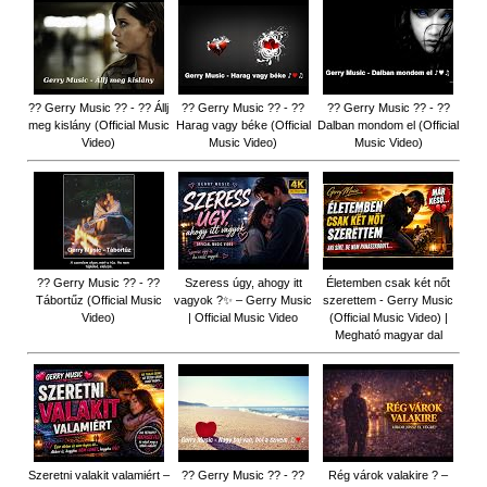
?? Gerry Music ?? - ?? Állj
?? Gerry Music ?? - ??
?? Gerry Music ?? - ??
meg kislány (Official Music
Harag vagy béke (Official
Dalban mondom el (Official
Video)
Music Video)
Music Video)
?? Gerry Music ?? - ??
Szeress úgy, ahogy itt
Életemben csak két nőt
Tábortűz (Official Music
vagyok ?✨ – Gerry Music
szerettem - Gerry Music
Video)
| Official Music Video
(Official Music Video) |
Megható magyar dal
Szeretni valakit valamiért –
?? Gerry Music ?? - ??
Rég várok valakire ? –