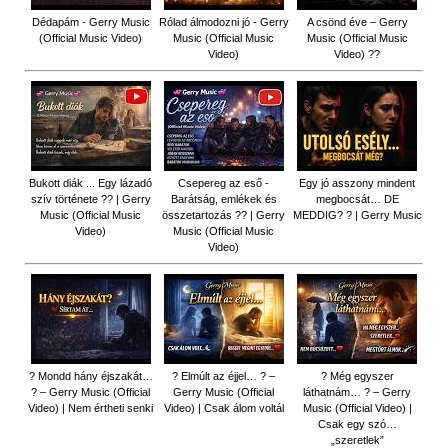
Dédapám - Gerry Music
Rólad álmodozni jó - Gerry
A csönd éve – Gerry
(Official Music Video)
Music (Official Music
Music (Official Music
Video)
Video) ??
Bukott diák ... Egy lázadó
Csepereg az eső -
Egy jó asszony mindent
szív története ?? | Gerry
Barátság, emlékek és
megbocsát… DE
Music (Official Music
összetartozás ?️? | Gerry
MEDDIG? ? | Gerry Music
Video)
Music (Official Music
Video)
? Mondd hány éjszakát…
? Elmúlt az éjjel… ? –
? Még egyszer
? – Gerry Music (Official
Gerry Music (Official
láthatnám… ? – Gerry
Video) | Nem értheti senki
Video) | Csak álom voltál
Music (Official Video) |
Csak egy szó…
„szeretlek”