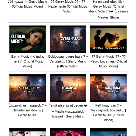
Jöjj hozzám - Gerry Music
?? Gerry Music ?? - ??
Ha én szél lehetnék -
(Official Music Video)
Naplemente (Official Music
Gerry Music (Official
Video)
Music Video) ?️❤️ Érzelmes
Magyar Sláger
Gerry Music - Ki tudja,
Boldogság, gyere haza ? –
?? Gerry Music ?? - ??
miért ? (Official Music
Vártalak… | Gerry Music
Pedró kocsmája (Official
Video)
(Official Video)
Music Video)
Éjszakák és nappalok ? –
Te ott állsz az út végén ❤️
Kell, hogy várj ? –
Nélküled minden fáj |
Visszajövök hozzád… |
– Mindig visszatalálok
Gerry Music
Gerry Music (Official
hozzád | Gerry Music
Video)