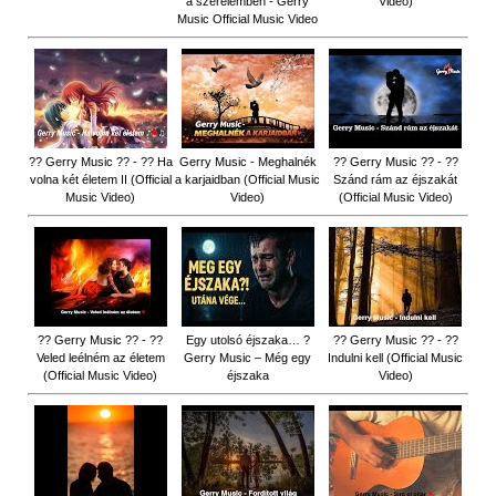
a szerelemben - Gerry
Video)
Music Official Music Video
?? Gerry Music ?? - ?? Ha
Gerry Music - Meghalnék
?? Gerry Music ?? - ??
volna két életem II (Official
a karjaidban (Official Music
Szánd rám az éjszakát
Music Video)
Video)
(Official Music Video)
?? Gerry Music ?? - ??
Egy utolsó éjszaka… ?
?? Gerry Music ?? - ??
Veled leélném az életem
Gerry Music – Még egy
Indulni kell (Official Music
(Official Music Video)
éjszaka
Video)