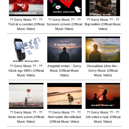
?? Gerry Music ?? - ??
?? Gerry Music ?? - ??
?? Gerry Music ?? - ??
Törd át a csendet (Official
Szomorú szívem (Official
Bújj mellém (Official Music
Music Video)
Music Video)
Video)
?? Gerry Music ?? - ??
A legtöbb ember - Gerry
Okosabban kéne élni –
Várok egy SMS-t (Official
Music (Official Music
Gerry Music (Official
Music Video)
Video)
Music Video)
?? Gerry Music ?? - ??
?? Gerry Music ?? - ??
?? Gerry Music ?? - ??
Senki nem szeret (Official
Nem tudok élni nélküled
Jött veled a nyár (Official
Music Video)
(Official Music Video)
Music Video)