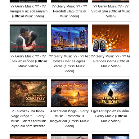
?? Gerry Music ?? - ??
?? Gerry Music ?? - ??
?? Gerry Music ?? - ??
Haragszik az édesanyám
Fordított világ (Official
Sírd el gitár (Official Music
(Official Music Video)
Music Video)
Video)
?? Gerry Music ?? - ??
?? Gerry Music ?? - ?? Azt
?? Gerry Music ?? - ?? Az
Ének az esőben (Official
beszéli már az egész
a rendes iparos (Official
Music Video)
város (Official Music
Music Video)
Video)
? Fa leszek, ha fának
A szerelem lángja - Gerry
Egyszer eljön az én időm -
vagy virága ? – Gerry
Music | Romantikus
Gerry Music (Official
Music | Miért szeretünk
magyar dal (Official Music
Music Video)
olyat, aki nem szeret?
Video)