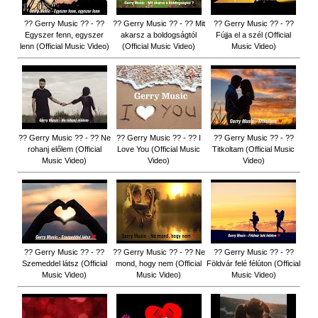
?? Gerry Music ?? - ??
?? Gerry Music ?? - ?? Mit
?? Gerry Music ?? - ??
Egyszer fenn, egyszer
akarsz a boldogságtól
Fújja el a szél (Official
lenn (Official Music Video)
(Official Music Video)
Music Video)
?? Gerry Music ?? - ?? Ne
?? Gerry Music ?? - ?? I
?? Gerry Music ?? - ??
rohanj előlem (Official
Love You (Official Music
Titkoltam (Official Music
Music Video)
Video)
Video)
?? Gerry Music ?? - ??
?? Gerry Music ?? - ?? Ne
?? Gerry Music ?? - ??
Szemeddel látsz (Official
mond, hogy nem (Official
Földvár felé félúton (Official
Music Video)
Music Video)
Music Video)