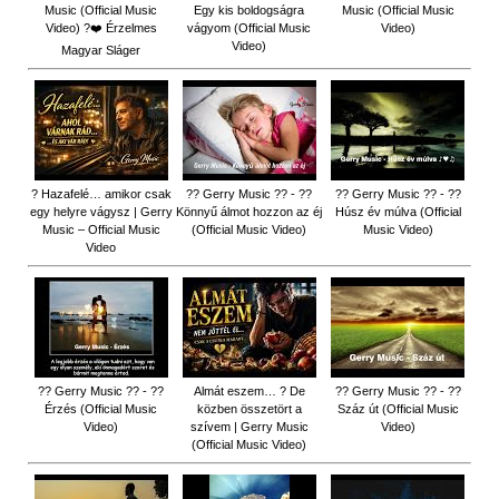
Music (Official Music
Egy kis boldogságra
Music (Official Music
Video) ?❤️ Érzelmes
vágyom (Official Music
Video)
Video)
Magyar Sláger
? Hazafelé… amikor csak
?? Gerry Music ?? - ??
?? Gerry Music ?? - ??
egy helyre vágysz | Gerry
Könnyű álmot hozzon az éj
Húsz év múlva (Official
Music – Official Music
(Official Music Video)
Music Video)
Video
?? Gerry Music ?? - ??
Almát eszem… ? De
?? Gerry Music ?? - ??
Érzés (Official Music
közben összetört a
Száz út (Official Music
Video)
szívem | Gerry Music
Video)
(Official Music Video)