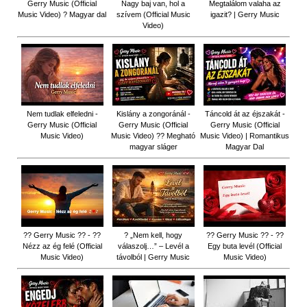
Gerry Music (Official
Nagy baj van, hol a
Megtalálom valaha az
Music Video) ? Magyar dal
szívem (Official Music
igazit? | Gerry Music
Video)
Nem tudlak elfeledni -
Kislány a zongoránál -
Táncold át az éjszakát -
Gerry Music (Official
Gerry Music (Official
Gerry Music (Official
Music Video)
Music Video) ?? Megható
Music Video) | Romantikus
magyar sláger
Magyar Dal
?? Gerry Music ?? - ??
? „Nem kell, hogy
?? Gerry Music ?? - ??
Nézz az ég felé (Official
válaszolj…” – Levél a
Egy buta levél (Official
Music Video)
távolból | Gerry Music
Music Video)