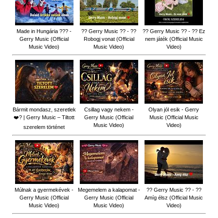
Made in Hungária ??? -
?? Gerry Music ?? - ??
?? Gerry Music ?? - ?? Ez
Gerry Music (Official
Robogj vonat (Official
nem játék (Official Music
Music Video)
Music Video)
Video)
Bármit mondasz, szeretlek
Csillag vagy nekem -
Olyan jól esik - Gerry
❤️‍? | Gerry Music – Tiltott
Gerry Music (Official
Music (Official Music
Music Video)
Video)
szerelem történet
Múlnak a gyermekévek -
Megemelem a kalapomat -
?? Gerry Music ?? - ??
Gerry Music (Official
Gerry Music (Official
Amíg élsz (Official Music
Music Video)
Music Video)
Video)