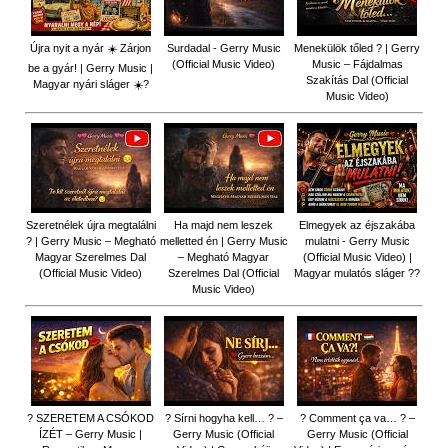
Újra nyit a nyár ☀️ Zárjon
Surdadal - Gerry Music
Menekülök tőled ? | Gerry
(Official Music Video)
Music – Fájdalmas
be a gyár! | Gerry Music |
Szakítás Dal (Official
Magyar nyári sláger ☀️?
Music Video)
Szeretnélek újra megtalálni
Ha majd nem leszek
Elmegyek az éjszakába
? | Gerry Music – Megható
melletted én | Gerry Music
mulatni - Gerry Music
Magyar Szerelmes Dal
– Megható Magyar
(Official Music Video) |
(Official Music Video)
Szerelmes Dal (Official
Magyar mulatós sláger ??
Music Video)
? SZERETEM A CSÓKOD
? Sírni hogyha kell… ? –
? Comment ça va… ? –
ÍZÉT – Gerry Music |
Gerry Music (Official
Gerry Music (Official