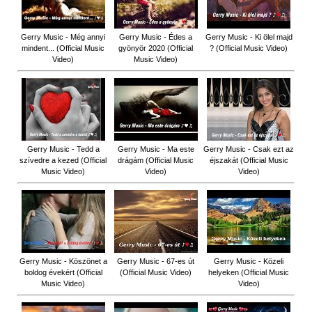
Gerry Music - Még annyi
Gerry Music - Édes a
Gerry Music - Ki ölel majd
mindent... (Official Music
gyönyör 2020 (Official
? (Official Music Video)
Video)
Music Video)
Gerry Music - Tedd a
Gerry Music - Ma este
Gerry Music - Csak ezt az
szívedre a kezed (Official
drágám (Official Music
éjszakát (Official Music
Music Video)
Video)
Video)
Gerry Music - Köszönet a
Gerry Music - 67-es út
Gerry Music - Közeli
boldog évekért (Official
(Official Music Video)
helyeken (Official Music
Music Video)
Video)