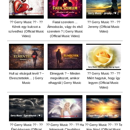
?? Gerry Music ?? - ??
Fiatal szerelem ...
?? Gerry Music ?? - ??
Kérek egy kulcsot a
Álmodozás, vágy és első
Jeremy (Official Music
szívedhez (Official Music
szerelem ? | Gerry Music
Video)
Video)
(Official Music Video)
Hull az elsárgult levél ? –
Elmegyek ? – Minden
?? Gerry Music ?? - ??
Elvesztettelek… | Gerry
megváltozott, amikor
Miért hagytuk, hogy így
Music
elhagytál | Gerry Music
legyen (Official Music
Video)
?? Gerry Music ?? - ??
?? Gerry Music ?? - ?? Ha
?? Gerry Music ?? - ?? Te
Éjjel érkezem (Official
felmegyek Claudiához
légy fény! (Official Music