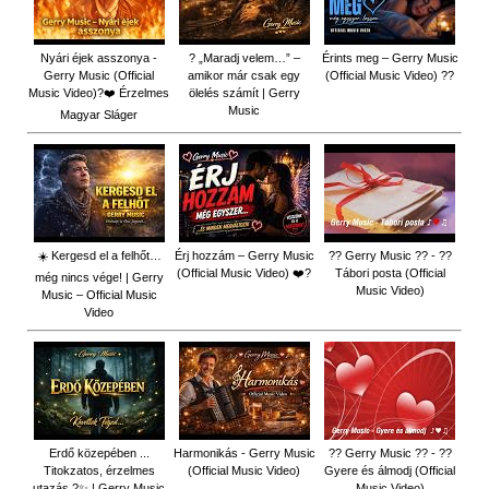
Nyári éjek asszonya -
? „Maradj velem…” –
Érints meg – Gerry Music
Gerry Music (Official
amikor már csak egy
(Official Music Video) ??
Music Video)?❤️ Érzelmes
ölelés számít | Gerry
Music
Magyar Sláger
☀️ Kergesd el a felhőt…
Érj hozzám – Gerry Music
?? Gerry Music ?? - ??
(Official Music Video) ❤️?
Tábori posta (Official
még nincs vége! | Gerry
Music Video)
Music – Official Music
Video
Erdő közepében ...
Harmonikás - Gerry Music
?? Gerry Music ?? - ??
Titokzatos, érzelmes
(Official Music Video)
Gyere és álmodj (Official
utazás ?✨ | Gerry Music
Music Video)