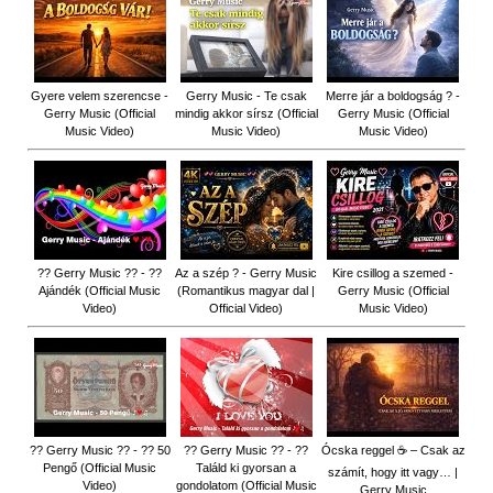
Gyere velem szerencse -
Gerry Music - Te csak
Merre jár a boldogság ? -
Gerry Music (Official
mindig akkor sírsz (Official
Gerry Music (Official
Music Video)
Music Video)
Music Video)
?? Gerry Music ?? - ??
Az a szép ? - Gerry Music
Kire csillog a szemed -
Ajándék (Official Music
(Romantikus magyar dal |
Gerry Music (Official
Video)
Official Video)
Music Video)
?? Gerry Music ?? - ?? 50
?? Gerry Music ?? - ??
Ócska reggel ☕ – Csak az
Pengő (Official Music
Találd ki gyorsan a
számít, hogy itt vagy… |
Video)
gondolatom (Official Music
Gerry Music