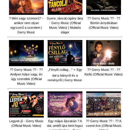
? Mért vagy szomorú? –
Gyere, táncolj cigány lány
?? Gerry Music ?? - ??
amikor nem olyan
- Gerry Music (Official
Börtön árnyékában
egyszerű a szerelem |
Music Video) | Mulatós
(Official Music Video)
Gerry Music
sláger
?? Gerry Music ?? - ??
„Fénylő csillag…” ⭐ Egy
?? Gerry Music ?? - ??
Amilyen hülye vagy, én
Kisfiú (Official Music Video)
dal a hiányról és a
úgy szeretlek (Official
reményről | Gerry Music
Music Video)
Legyek jó - Gerry Music
Egy május éjszakán ? A
?? Gerry Music ?? - ?? A
(Official Music Video)
dal, amitől újra hinni fogsz
csend éve (Official Music