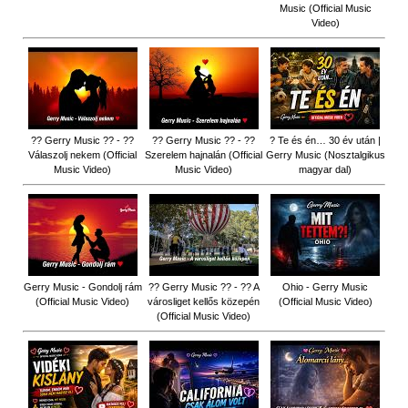
Music (Official Music
Video)
?? Gerry Music ?? - ??
?? Gerry Music ?? - ??
? Te és én… 30 év után |
Válaszolj nekem (Official
Szerelem hajnalán (Official
Gerry Music (Nosztalgikus
Music Video)
Music Video)
magyar dal)
Gerry Music - Gondolj rám
?? Gerry Music ?? - ?? A
Ohio - Gerry Music
(Official Music Video)
városliget kellős közepén
(Official Music Video)
(Official Music Video)