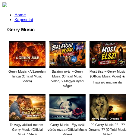
Home
Kapcsolat
Gerry Music
Gerry Music - A Szerelem
Balatoni nyár – Gerry
Most élsz – Gerry Music
lángja (Official Music
Music (Official Music
(Official Music Video) ☀️
Video)
Video) ? Magyar nyári
Inspiráló magyar dal
sláger
Te vagy aki kell nekem -
Gerry Music - Egy szál
?? Gerry Music ?? - ??
Gerry Music (Official
vörös rózsa (Official Music
Dreams ?? (Official Music
Music Video)
Video)
Video)