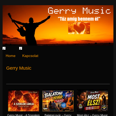
Home
Kapcsolat
Gerry Music
Gerry Music - A Szerelem
Balatoni nyár – Gerry
Most élsz – Gerry Music