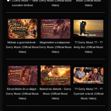
❤️‍? | Gerry Music – Tiltott
Gerry Music (Official Music
Music (Official Music
szerelem történet
Video)
Video)
Múlnak a gyermekévek -
Megemelem a kalapomat -
?? Gerry Music ?? - ??
Gerry Music (Official Music
Gerry Music (Official Music
Amíg élsz (Official Music
Video)
Video)
Video)
Elcserélném én a világot -
Bolond kis életünk - Gerry
?? Gerry Music ?? - ??
Gerry Music (Official Music
Music (Official Music
Gyerünk srácok (Official
Video)
Video)
Music Video)