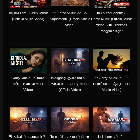
Jöjj hozzám - Gerry Music
?? Gerry Music ?? - ??
Ha én szél lehetnék -
(Official Music Video)
Naplemente (Official Music
Gerry Music (Official Music
Video)
Video) ?️❤️ Érzelmes
Magyar Sláger
Gerry Music - Ki tudja,
Boldogság, gyere haza ? –
?? Gerry Music ?? - ??
miért ? (Official Music
Vártalak… | Gerry Music
Pedró kocsmája (Official
Video)
(Official Video)
Music Video)
Éjszakák és nappalok ? –
Te ott állsz az út végén ❤️
Kell, hogy várj ? –