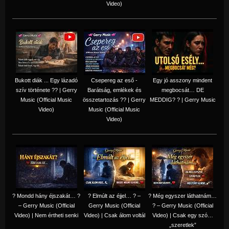
Video)
Bukott diák ... Egy lázadó
Csepereg az eső -
Egy jó asszony mindent
szív története ?? | Gerry
Barátság, emlékek és
megbocsát… DE
Music (Official Music
összetartozás ?️? | Gerry
MEDDIG? ? | Gerry Music
Video)
Music (Official Music
Video)
? Mondd hány éjszakát… ?
? Elmúlt az éjjel… ? –
? Még egyszer láthatnám…
– Gerry Music (Official
Gerry Music (Official
? – Gerry Music (Official
Video) | Nem értheti senki
Video) | Csak álom voltál
Video) | Csak egy szó…
„szeretlek”