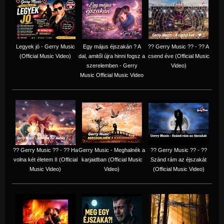
Legyek jó - Gerry Music
Egy május éjszakán ? A
?? Gerry Music ?? - ?? A
(Official Music Video)
dal, amitől újra hinni fogsz a
csend éve (Official Music
szerelemben - Gerry
Video)
Music Official Music Video
?? Gerry Music ?? - ?? Ha
Gerry Music - Meghalnék a
?? Gerry Music ?? - ??
volna két életem II (Official
karjaidban (Official Music
Szánd rám az éjszakát
Music Video)
Video)
(Official Music Video)