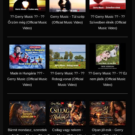
?? Gerry Music ?? - ??
Gerry Music - Túl szép
?? Gerry Music ?? - ??
Őrzöm még (Official Music
(Official Music Video)
Szívedben élnék (Official
Video)
Music Video)
Made in Hungária ??? -
?? Gerry Music ?? - ??
?? Gerry Music ?? - ?? Ez
Gerry Music (Official Music
Robogj vonat (Official
nem játék (Official Music
Video)
Music Video)
Video)
Bármit mondasz, szeretlek
Csillag vagy nekem -
Olyan jól esik - Gerry