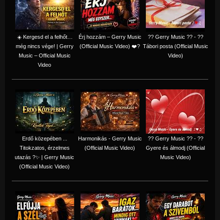
☀️ Kergesd el a felhőt…
Érj hozzám – Gerry Music
?? Gerry Music ?? - ??
még nincs vége! | Gerry
(Official Music Video) ❤️?
Tábori posta (Official Music
Music – Official Music
Video)
Video
Erdő közepében ...
Harmonikás - Gerry Music
?? Gerry Music ?? - ??
Titokzatos, érzelmes
(Official Music Video)
Gyere és álmodj (Official
utazás ?✨ | Gerry Music
Music Video)
(Official Music Video)