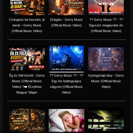
Csöngess be hozzám, jó
Drágám - Gerry Music
?? Gerry Music ?? - ??
barát – Gerry Music
(Official Music Video)
Egyszer megjavulok én
(Official Music Video)
(Official Music Video)
Ég és föld között - Gerry
?? Gerry Music ?? - ??
Gyöngyhajú lány - Gerry
Music (Official Music
Egy kis boldogságra
Music (Official Music
Video) ?❤️ Érzelmes
vágyom (Official Music
Video)
Magyar Sláger
Video)