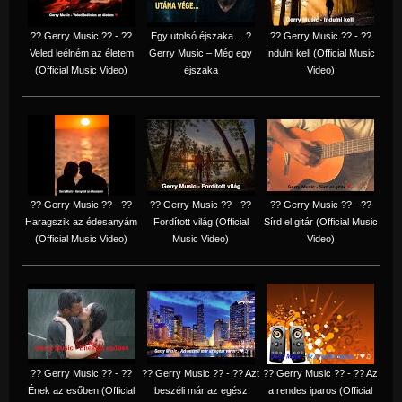
?? Gerry Music ?? - ??
Egy utolsó éjszaka… ?
?? Gerry Music ?? - ??
Veled leélném az életem
Gerry Music – Még egy
Indulni kell (Official Music
(Official Music Video)
éjszaka
Video)
?? Gerry Music ?? - ??
?? Gerry Music ?? - ??
?? Gerry Music ?? - ??
Haragszik az édesanyám
Fordított világ (Official
Sírd el gitár (Official Music
(Official Music Video)
Music Video)
Video)
?? Gerry Music ?? - ??
?? Gerry Music ?? - ?? Azt
?? Gerry Music ?? - ?? Az
Ének az esőben (Official
beszéli már az egész
a rendes iparos (Official