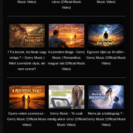
Music Video)
város (Official Music
Music Video)
Video)
? Fa leszek, ha fának vagy
A szerelem lángja - Gerry
Egyszer eljön az én időm -
virága ? – Gerry Music |
Music | Romantikus
Gerry Music (Official Music
Miért szeretünk olyat, aki
magyar dal (Official Music
Video)
nem szeret?
Video)
Gyere velem szerencse -
Gerry Music - Te csak
Merre jár a boldogság ? -
Gerry Music (Official Music
mindig akkor sírsz (Official
Gerry Music (Official Music
Video)
Music Video)
Video)