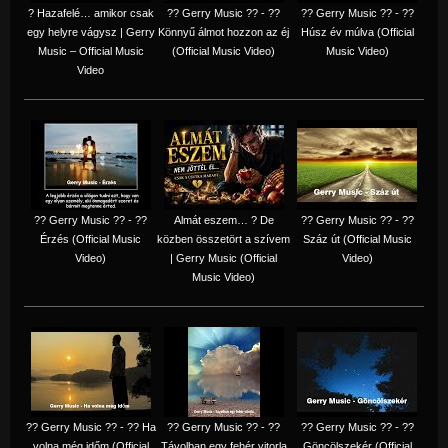
? Hazafelé… amikor csak
?? Gerry Music ?? - ??
?? Gerry Music ?? - ??
egy helyre vágysz | Gerry
Könnyű álmot hozzon az éj
Húsz év múlva (Official
Music – Official Music
(Official Music Video)
Music Video)
Video
?? Gerry Music ?? - ??
Almát eszem… ? De
?? Gerry Music ?? - ??
Érzés (Official Music
közben összetört a szívem
Száz út (Official Music
Video)
| Gerry Music (Official
Video)
Music Video)
?? Gerry Music ?? - ?? Ha
?? Gerry Music ?? - ??
?? Gerry Music ?? - ??
volna még időm (Official
Távolban egy fehér vitorla
Göncölszekér (Official