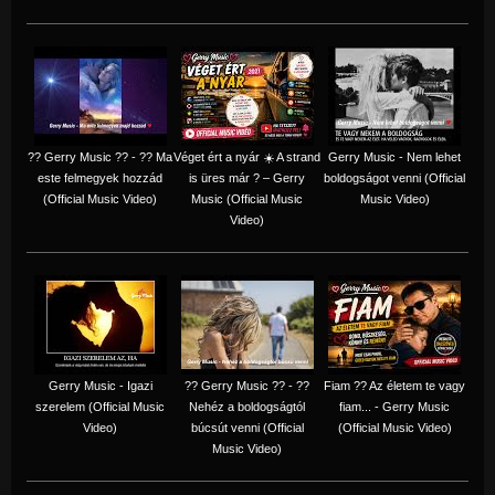
?? Gerry Music ?? - ?? Ma
Véget ért a nyár ☀️ A strand
Gerry Music - Nem lehet
este felmegyek hozzád
is üres már ? – Gerry
boldogságot venni (Official
(Official Music Video)
Music (Official Music
Music Video)
Video)
Gerry Music - Igazi
?? Gerry Music ?? - ??
Fiam ?‍? Az életem te vagy
szerelem (Official Music
Nehéz a boldogságtól
fiam... - Gerry Music
Video)
búcsút venni (Official
(Official Music Video)
Music Video)