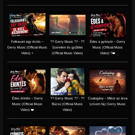
Felkavart egy érzés –
?? Gerry Music ?? - ??
Édes a gyönyör – Gerry
Gerry Music (Official Music
Szerelem és gyűlölet
Music (Official Music
Video) ⚡
(Official Music Video)
Video) ?❤️
Édes érintés – Gerry
?? Gerry Music ?? - ??
Csalogány – Mikor az árva
Music (Official Music
Búcsú (Official Music
szívem fáj | Gerry Music
Video) ❤️
Video)