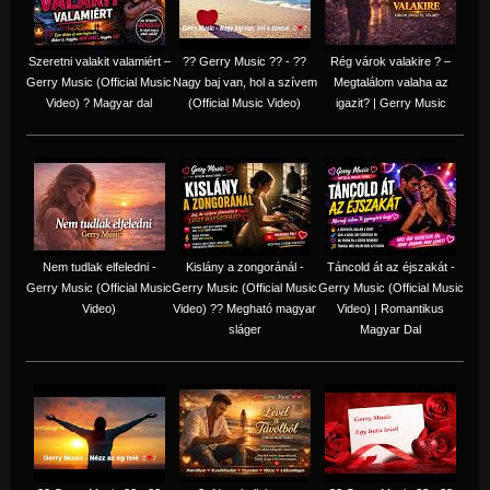
Szeretni valakit valamiért –
?? Gerry Music ?? - ??
Rég várok valakire ? –
Gerry Music (Official Music
Nagy baj van, hol a szívem
Megtalálom valaha az
Video) ? Magyar dal
(Official Music Video)
igazit? | Gerry Music
Nem tudlak elfeledni -
Kislány a zongoránál -
Táncold át az éjszakát -
Gerry Music (Official Music
Gerry Music (Official Music
Gerry Music (Official Music
Video)
Video) ?? Megható magyar
Video) | Romantikus
sláger
Magyar Dal