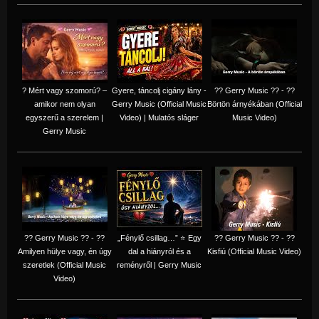
? Mért vagy szomorú? –
Gyere, táncolj cigány lány -
?? Gerry Music ?? - ??
amikor nem olyan
Gerry Music (Official Music
Börtön árnyékában (Official
egyszerű a szerelem |
Video) | Mulatós sláger
Music Video)
Gerry Music
?? Gerry Music ?? - ??
„Fénylő csillag…” ⭐ Egy
?? Gerry Music ?? - ??
Amilyen hülye vagy, én úgy
dal a hiányról és a
Kisfiú (Official Music Video)
szeretlek (Official Music
reményről | Gerry Music
Video)