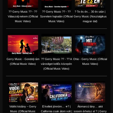
?? Gerry Music ?? - ??
?? Gerry Music ?? - ??
? Te és én… 30 év után |
Válaszolj nekem (Official
Szerelem hajnalán (Official
Gerry Music (Nosztalgikus
Music Video)
Music Video)
magyar dal)
Gerry Music - Gondolj rám
?? Gerry Music ?? - ?? A
Ohio - Gerry Music (Official
(Official Music Video)
városliget kellős közepén
Music Video)
(Official Music Video)
Vidéki kislány – Gerry
El kellett jönnöm… ✈️? |
Álomarcú lány… akit
Music (Official Music
California csak álom volt |
sosem érhetsz el ? | Gerry