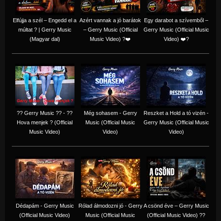
Elfújja a szél – Engedd el a
Azért vannak a jó barátok
Egy darabot a szívemből –
múltat ? | Gerry Music
– Gerry Music (Official
Gerry Music (Official Music
(Magyar dal)
Music Video) ?❤️
Video) ❤️?
?? Gerry Music ?? - ??
Még sohasem - Gerry
Reszket a Hold a tó vizén -
Hova menjek ? (Official
Music (Official Music
Gerry Music (Official Music
Music Video)
Video)
Video)
Dédapám - Gerry Music
Rólad álmodozni jó - Gerry
A csönd éve – Gerry Music
(Official Music Video)
Music (Official Music
(Official Music Video) ??