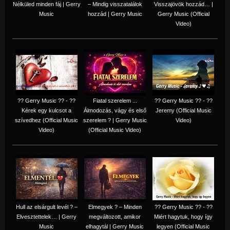
Nélküled minden fáj | Gerry
– Mindig visszatalálok
Visszajövök hozzád… |
Music
hozzád | Gerry Music
Gerry Music (Official
Video)
?? Gerry Music ?? - ??
Fiatal szerelem ...
?? Gerry Music ?? - ??
Kérek egy kulcsot a
Álmodozás, vágy és első
Jeremy (Official Music
szívedhez (Official Music
szerelem ? | Gerry Music
Video)
Video)
(Official Music Video)
Hull az elsárgult levél ? –
Elmegyek ? – Minden
?? Gerry Music ?? - ??
Elvesztettelek… | Gerry
megváltozott, amikor
Miért hagytuk, hogy így
Music
elhagytál | Gerry Music
legyen (Official Music