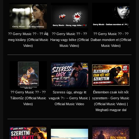
?? Gerry Music ?? - ?? Állj
?? Gerry Music ?? - ??
?? Gerry Music ?? - ??
meg kislány (Official Music
Harag vagy béke (Official
Dalban mondom el (Official
Video)
Music Video)
Music Video)
?? Gerry Music ?? - ??
Szeress úgy, ahogy itt
Életemben csak két nőt
Tábortűz (Official Music
vagyok ?✨ – Gerry Music |
szerettem - Gerry Music
Video)
Official Music Video
(Official Music Video) |
Megható magyar dal