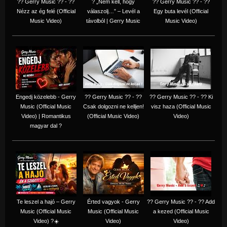
?? Gerry Music ?? - ??
? „Nem kell, hogy
?? Gerry Music ?? - ??
Nézz az ég felé (Official
válaszolj…” – Levél a
Egy buta levél (Official
Music Video)
távolból | Gerry Music
Music Video)
Engedj közelebb - Gerry
?? Gerry Music ?? - ??
?? Gerry Music ?? - ?? Ki
Music (Official Music
Csak dolgozni ne kelljen!
visz haza (Official Music
Video) | Romantikus
(Official Music Video)
Video)
magyar dal ?
Te leszel a hajó – Gerry
Érted vagyok - Gerry
?? Gerry Music ?? - ?? Add
Music (Official Music
Music (Official Music
a kezed (Official Music
Video) ?☀️
Video)
Video)