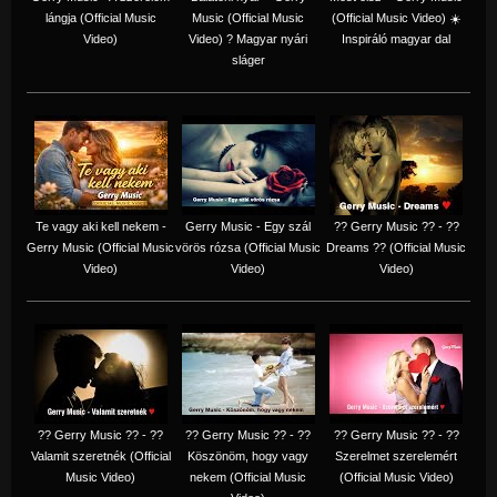
lángja (Official Music
Music (Official Music
(Official Music Video) ☀️
Video)
Video) ? Magyar nyári
Inspiráló magyar dal
sláger
Te vagy aki kell nekem -
Gerry Music - Egy szál
?? Gerry Music ?? - ??
Gerry Music (Official Music
vörös rózsa (Official Music
Dreams ?? (Official Music
Video)
Video)
Video)
?? Gerry Music ?? - ??
?? Gerry Music ?? - ??
?? Gerry Music ?? - ??
Valamit szeretnék (Official
Köszönöm, hogy vagy
Szerelmet szerelemért
Music Video)
nekem (Official Music
(Official Music Video)