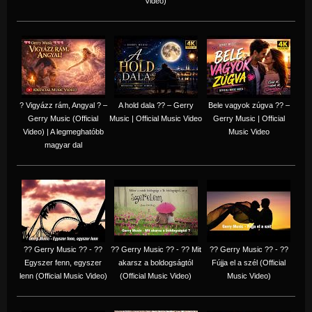
Video)
? Vigyázz rám, Angyal ? –
A hold dala ?? – Gerry
Bele vagyok zúgva ?? –
Gerry Music (Official
Music | Official Music Video
Gerry Music | Official
Video) | A legmeghatóbb
Music Video
magyar dal
?? Gerry Music ?? - ??
?? Gerry Music ?? - ?? Mit
?? Gerry Music ?? - ??
Egyszer fenn, egyszer
akarsz a boldogságtól
Fújja el a szél (Official
lenn (Official Music Video)
(Official Music Video)
Music Video)