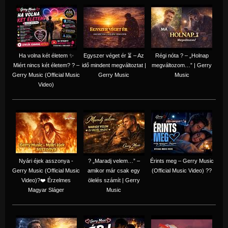
Ha volna két életem ✨
Egyszer véget ér ⏳ – Az
Régi nóta ? – „Holnap
Miért nincs két életem? ? –
idő mindent megváltoztat |
megváltozom…” | Gerry
Gerry Music (Official Music
Gerry Music
Music
Video)
Nyári éjek asszonya -
? „Maradj velem…” –
Érints meg – Gerry Music
Gerry Music (Official Music
amikor már csak egy
(Official Music Video) ??
Video)?❤️ Érzelmes
ölelés számít | Gerry
Magyar Sláger
Music