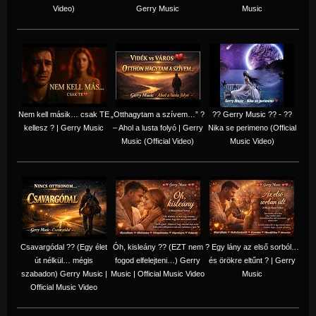
Video)
Gerry Music
Music
Nem kell másik… csak TE
„Otthagytam a szívem…” ?
?? Gerry Music ?? - ??
kellesz ? | Gerry Music
– Ahol a lusta folyó | Gerry
Nika se perimeno (Official
Music (Official Video)
Music Video)
Csavargódal ?? (Egy élet
Óh, kisleány ?? (EZT nem
? Egy lány az első sorból…
út nélkül… mégis
fogod elfelejteni…) Gerry
és örökre eltűnt ? | Gerry
szabadon) Gerry Music |
Music | Official Music Video
Music
Official Music Video