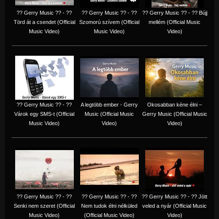
?? Gerry Music ?? - ??
?? Gerry Music ?? - ??
?? Gerry Music ?? - ?? Bújj
Törd át a csendet (Official
Szomorú szívem (Official
mellém (Official Music
Music Video)
Music Video)
Video)
?? Gerry Music ?? - ??
A legtöbb ember - Gerry
Okosabban kéne élni –
Várok egy SMS-t (Official
Music (Official Music
Gerry Music (Official Music
Music Video)
Video)
Video)
?? Gerry Music ?? - ??
?? Gerry Music ?? - ??
?? Gerry Music ?? - ?? Jött
Senki nem szeret (Official
Nem tudok élni nélküled
veled a nyár (Official Music
Music Video)
(Official Music Video)
Video)