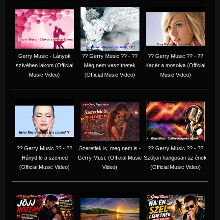
Gerry Music - Lányok
?? Gerry Music ?? - ??
?? Gerry Music ?? - ??
szívében lakom (Official
Még nem veszíthetek
Kacér a mosolya (Official
Music Video)
(Official Music Video)
Music Video)
?? Gerry Music ?? - ??
Szeretlek is, meg nem is -
?? Gerry Music ?? - ??
Húnyd le a szemed
Gerry Musc (Official Music
Szóljon hangosan az ének
(Official Music Video)
Video)
(Official Music Video)