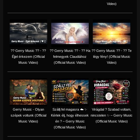
Video)
?? Gerry Music ?? - ??
?? Gerry Music ?? - ?? Ha
?? Gerry Music ?? - ?? Te
Éjjel érkezem (Official
felmegyek Claudiához
légy fény! (Official Music
Music Video)
(Official Music Video)
Video)
Gerry Music - Olyan
Szállj fel magasra ☁️ ✨
Virágdal ? Szabad voltam,
szépek voltunk (Official
Kérlek élj, hogy élhessek
nincstelen ✨ – Gerry Music
Music Video)
én ? – Gerry Music
(Official Music Video)
(Official Music Video)