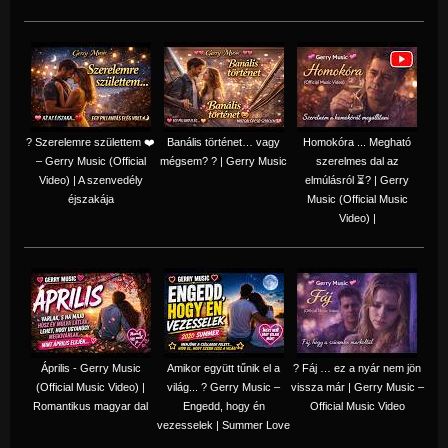
? Szerelemre születtem ❤️
Banális történet… vagy
Homokóra ... Megható
– Gerry Music (Official
mégsem? ? | Gerry Music
szerelmes dal az
Video) | A szenvedély
elmúlásról ⏳? | Gerry
éjszakája
Music (Official Music
Video) |
Április - Gerry Music
Amikor együtt tűnik el a
? Fáj … ez a nyár nem jön
(Official Music Video) |
világ... ? Gerry Music –
vissza már | Gerry Music –
Romantikus magyar dal
Engedd, hogy én
Official Music Video
vezesselek | Summer Love