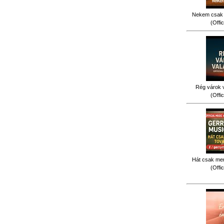
Nekem csak 
(Offi
Rég várok v
(Offi
Hát csak men
(Offi