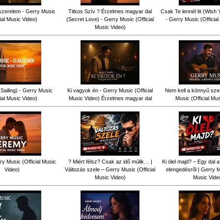
szerelem - Gerry Music
Titkos Szív ? Érzelmes magyar dal
Csak Te lennél itt (Wish
cial Music Video)
(Secret Love) - Gerry Music (Official
- Gerry Music (Officia
Music Video)
Sailing) - Gerry Music
Ki vagyok én - Gerry Music (Official
Nem kell a könnyű sze
cial Music Video)
Music Video) Érzelmes magyar dal
Music (Official Mu
y Music (Official Music
? Miért félsz? Csak az idő múlik… |
Ki ölel majd? – Egy dal a
Video)
Változás szele – Gerry Music (Official
elengedésről | Gerry Mu
Music Video)
Music Vide