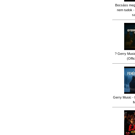
Bocsáss meg k
nem tudok -
s
? Gerry Music
(Offi
Gerry Music - 
M