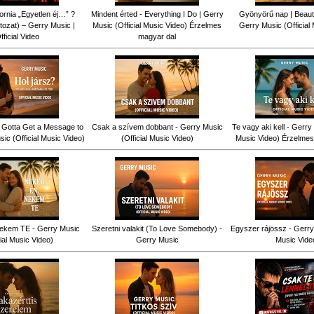
fornia „Egyetlen éj…” ?
Mindent érted - Everything I Do | Gerry
Gyönyörű nap | Beauti
tozat) – Gerry Music |
Music (Official Music Video) Érzelmes
Gerry Music (Official
fficial Video
magyar dal
ve Gotta Get a Message to
Csak a szívem dobbant - Gerry Music
Te vagy aki kell - Gerry 
ic (Official Music Video)
(Official Music Video)
Music Video) Érzelmes
ekem TE - Gerry Music
Szeretni valakit (To Love Somebody) -
Egyszer rájössz - Gerry 
cial Music Video)
Gerry Music
Music Vide