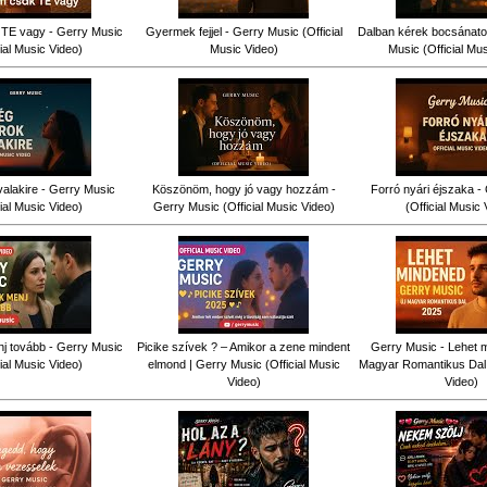
TE vagy - Gerry Music
Gyermek fejjel - Gerry Music (Official
Dalban kérek bocsánatot
cial Music Video)
Music Video)
Music (Official Mu
alakire - Gerry Music
Köszönöm, hogy jó vagy hozzám -
Forró nyári éjszaka -
cial Music Video)
Gerry Music (Official Music Video)
(Official Music 
j tovább - Gerry Music
Picike szívek ? – Amikor a zene mindent
Gerry Music - Lehet m
cial Music Video)
elmond | Gerry Music (Official Music
Magyar Romantikus Dal (
Video)
Video)