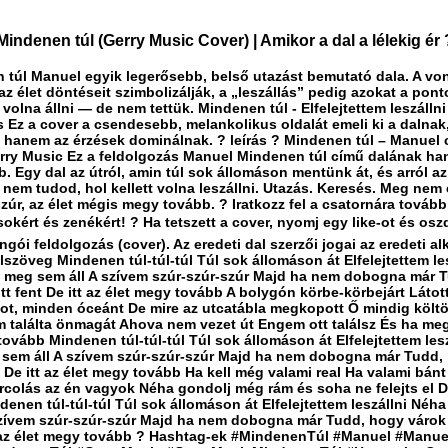
indenen túl (Gerry Music Cover) | Amikor a dal a lélekig ér 
 túl Manuel egyik legerősebb, belső utazást bemutató dala. A von
z élet döntéseit szimbolizálják, a „leszállás” pedig azokat a pont
 volna állni — de nem tettük. Mindenen túl - Elfelejtettem leszálln
s Ez a cover a csendesebb, melankolikus oldalát emeli ki a dalnak
, hanem az érzések dominálnak. ? leírás ? Mindenen túl – Manuel 
rry Music Ez a feldolgozás Manuel Mindenen túl című dalának ha
b. Egy dal az útról, amin túl sok állomáson mentünk át, és arról az
nem tudod, hol kellett volna leszállni. Utazás. Keresés. Meg nem 
zúr, az élet mégis megy tovább. ? Iratkozz fel a csatornára tovább
okért és zenékért! ? Ha tetszett a cover, nyomj egy like-ot és osz
ngói feldolgozás (cover). Az eredeti dal szerzői jogai az eredeti al
Dalszöveg Mindenen túl-túl-túl Túl sok állomáson át Elfelejtettem le
, meg sem áll A szívem szúr-szúr-szúr Majd ha nem dobogna már 
tt fent De itt az élet megy tovább A bolygón körbe-körbejárt Látot
ot, minden óceánt De mire az utcatábla megkopott Ő mindig költö
 találta önmagát Ahova nem vezet út Engem ott találsz És ha meg
ovább Mindenen túl-túl-túl Túl sok állomáson át Elfelejtettem lesz
 sem áll A szívem szúr-szúr-szúr Majd ha nem dobogna már Tudd,
t De itt az élet megy tovább Ha kell még valami real Ha valami bánt
arcolás az én vagyok Néha gondolj még rám és soha ne felejts el D
denen túl-túl-túl Túl sok állomáson át Elfelejtettem leszállni Néha
szívem szúr-szúr-szúr Majd ha nem dobogna már Tudd, hogy várok 
t az élet megy tovább ? Hashtag-ek #MindenenTúl #Manuel #Manu