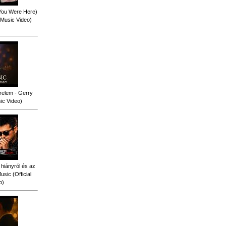
 You Were Here)
l Music Video)
relem - Gerry
sic Video)
 hiányról és az
sic (Official
o)