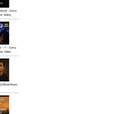
ézett - Gerry
sic Video)
ok ✨? – Gerry
sic Video
(Official Music