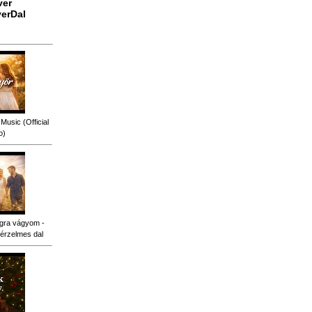
ver
erDal
Music (Official
o)
gra vágyom -
érzelmes dal