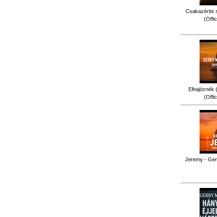
Csakazértis 
(Offi
Elhajóznék (
(Offi
Jeremy - Gerr