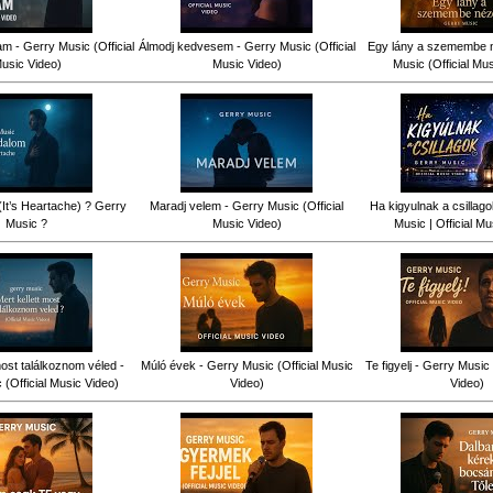
am - Gerry Music (Official
Álmodj kedvesem - Gerry Music (Official
Egy lány a szemembe n
usic Video)
Music Video)
Music (Official Mu
(It’s Heartache) ? Gerry
Maradj velem - Gerry Music (Official
Ha kigyulnak a csillag
Music ?
Music Video)
Music | Official Mu
most találkoznom véled -
Múló évek - Gerry Music (Official Music
Te figyelj - Gerry Music 
(Official Music Video)
Video)
Video)