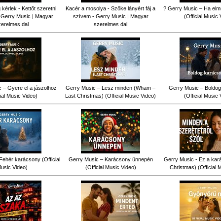
érlek - Kettőt szeretni
Kacér a mosolya - Szőke lányért fáj a
? Gerry Music – Ha elm
 Gerry Music | Magyar
szívem - Gerry Music | Magyar
(Official Music 
zerelmes dal
szerelmes dal
 – Gyere el a jászolhoz
Gerry Music – Lesz minden (Wham –
Gerry Music – Boldog
cial Music Video)
Last Christmas) (Official Music Video)
(Official Music 
Fehér karácsony (Official
Gerry Music – Karácsony ünnepén
Gerry Music - Ez a kar
usic Video)
(Official Music Video)
Christmas) (Official 