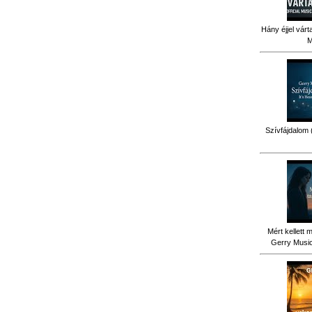
Hány éjjel várt
M
Szívfájdalom 
Mért kellett 
Gerry Music 