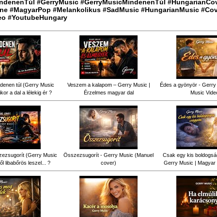
ndenenTúl #GerryMusic #GerryMusicMindenenTúl #HungarianCo
ne #MagyarPop #Melankolikus #SadMusic #HungarianMusic #Cov
eo #YoutubeHungary
denen túl (Gerry Music
Veszem a kalapom – Gerry Music |
Édes a gyönyör - Gerry 
kor a dal a lélekig ér ?
Érzelmes magyar dal
Music Vide
ezsugorít (Gerry Music
Összezsugorít - Gerry Music (Manuel
Csak egy kis boldogsá
ől libabőrös leszel... ?
cover)
Gerry Music | Magyar 