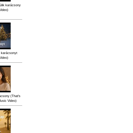
úlik karácsony
Video)
 karácsonyt
Video)
ácsony (That's
Music Video)