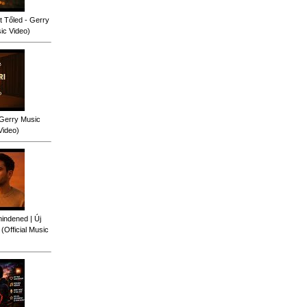
 Tőled - Gerry
sic Video)
 Gerry Music
Video)
indened | Új
Official Music