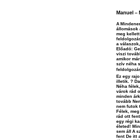
Manuel – M
A Mindenen
állomások a
meg kellett
feldolgozá
a válaszok
Előadó: Ge
viszi továb
amikor már 
szív néha s
feldolgozás
Ez egy rajo
illetik. ? 
Néha félek
várok rád o
minden árk
tovább Nem
nem futok t
Félek, meg
rád ott fen
egy régi k
életed! Min
sem áll A 
fent De it