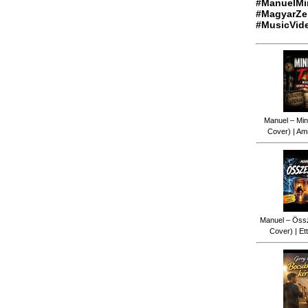
#ManuelMi
#MagyarZe
#MusicVid
Manuel – Min
Cover) | Ami
Manuel – Össz
Cover) | Ett