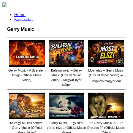
Home
Kapcsolat
Gerry Music
Gerry Music - A Szerelem
Balatoni nyár – Gerry
Most élsz – Gerry Music
lángja (Official Music
Music (Official Music
(Official Music Video) ☀️
Video)
Video) ? Magyar nyári
Inspiráló magyar dal
sláger
Te vagy aki kell nekem -
Gerry Music - Egy szál
?? Gerry Music ?? - ??
Gerry Music (Official
vörös rózsa (Official Music
Dreams ?? (Official Music
Music Video)
Video)
Video)