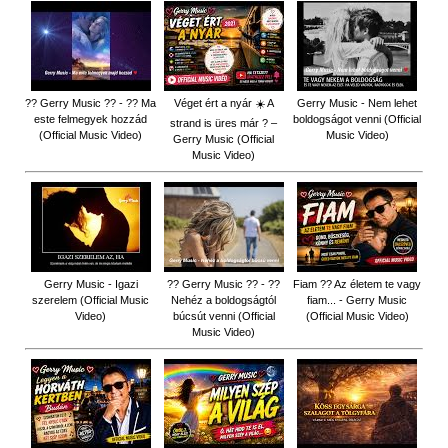
?? Gerry Music ?? - ?? Ma
Véget ért a nyár ☀️ A
Gerry Music - Nem lehet
este felmegyek hozzád
boldogságot venni (Official
strand is üres már ? –
(Official Music Video)
Music Video)
Gerry Music (Official
Music Video)
Gerry Music - Igazi
?? Gerry Music ?? - ??
Fiam ?‍? Az életem te vagy
szerelem (Official Music
Nehéz a boldogságtól
fiam... - Gerry Music
Video)
búcsút venni (Official
(Official Music Video)
Music Video)