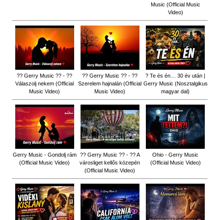
Music (Official Music
Video)
?? Gerry Music ?? - ??
?? Gerry Music ?? - ??
? Te és én… 30 év után |
Válaszolj nekem (Official
Szerelem hajnalán (Official
Gerry Music (Nosztalgikus
Music Video)
Music Video)
magyar dal)
Gerry Music - Gondolj rám
?? Gerry Music ?? - ?? A
Ohio - Gerry Music
(Official Music Video)
városliget kellős közepén
(Official Music Video)
(Official Music Video)