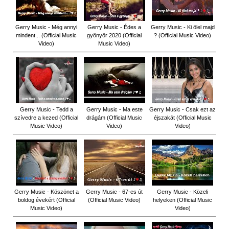
Gerry Music - Még annyi
Gerry Music - Édes a
Gerry Music - Ki ölel majd
mindent... (Official Music
gyönyör 2020 (Official
? (Official Music Video)
Video)
Music Video)
Gerry Music - Tedd a
Gerry Music - Ma este
Gerry Music - Csak ezt az
szívedre a kezed (Official
drágám (Official Music
éjszakát (Official Music
Music Video)
Video)
Video)
Gerry Music - Köszönet a
Gerry Music - 67-es út
Gerry Music - Közeli
boldog évekért (Official
(Official Music Video)
helyeken (Official Music
Music Video)
Video)