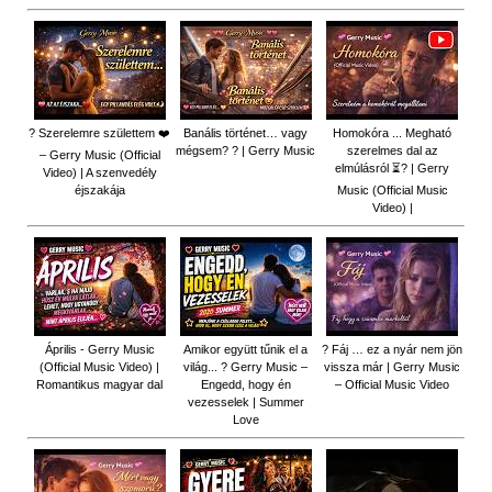
? Szerelemre születtem ❤️
Banális történet… vagy
Homokóra ... Megható
mégsem? ? | Gerry Music
szerelmes dal az
– Gerry Music (Official
elmúlásról ⏳? | Gerry
Video) | A szenvedély
éjszakája
Music (Official Music
Video) |
Április - Gerry Music
Amikor együtt tűnik el a
? Fáj … ez a nyár nem jön
(Official Music Video) |
világ... ? Gerry Music –
vissza már | Gerry Music
Romantikus magyar dal
Engedd, hogy én
– Official Music Video
vezesselek | Summer
Love