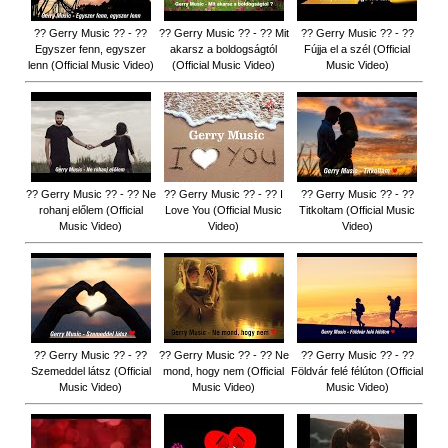
?? Gerry Music ?? - ??
?? Gerry Music ?? - ?? Mit
?? Gerry Music ?? - ??
Egyszer fenn, egyszer
akarsz a boldogságtól
Fújja el a szél (Official
lenn (Official Music Video)
(Official Music Video)
Music Video)
?? Gerry Music ?? - ?? Ne
?? Gerry Music ?? - ?? I
?? Gerry Music ?? - ??
rohanj előlem (Official
Love You (Official Music
Titkoltam (Official Music
Music Video)
Video)
Video)
?? Gerry Music ?? - ??
?? Gerry Music ?? - ?? Ne
?? Gerry Music ?? - ??
Szemeddel látsz (Official
mond, hogy nem (Official
Földvár felé félúton (Official
Music Video)
Music Video)
Music Video)