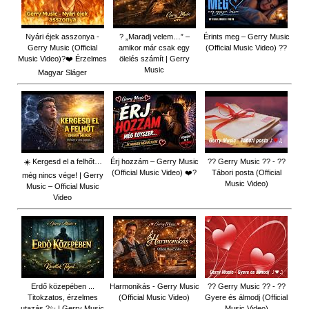
Nyári éjek asszonya -
? „Maradj velem…” –
Érints meg – Gerry Music
Gerry Music (Official
amikor már csak egy
(Official Music Video) ??
Music Video)?❤️ Érzelmes
ölelés számít | Gerry
Music
Magyar Sláger
☀️ Kergesd el a felhőt…
Érj hozzám – Gerry Music
?? Gerry Music ?? - ??
(Official Music Video) ❤️?
Tábori posta (Official
még nincs vége! | Gerry
Music Video)
Music – Official Music
Video
Erdő közepében ...
Harmonikás - Gerry Music
?? Gerry Music ?? - ??
Titokzatos, érzelmes
(Official Music Video)
Gyere és álmodj (Official
utazás ?✨ | Gerry Music
Music Video)