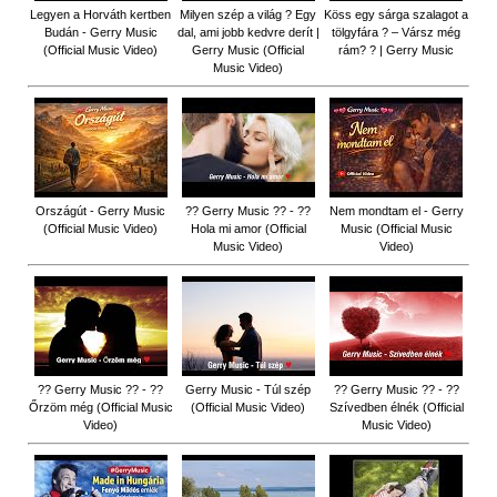
Legyen a Horváth kertben
Milyen szép a világ ? Egy
Köss egy sárga szalagot a
Budán - Gerry Music
dal, ami jobb kedvre derít |
tölgyfára ?️ – Vársz még
(Official Music Video)
Gerry Music (Official
rám? ? | Gerry Music
Music Video)
Országút - Gerry Music
?? Gerry Music ?? - ??
Nem mondtam el - Gerry
(Official Music Video)
Hola mi amor (Official
Music (Official Music
Music Video)
Video)
?? Gerry Music ?? - ??
Gerry Music - Túl szép
?? Gerry Music ?? - ??
Őrzöm még (Official Music
(Official Music Video)
Szívedben élnék (Official
Video)
Music Video)