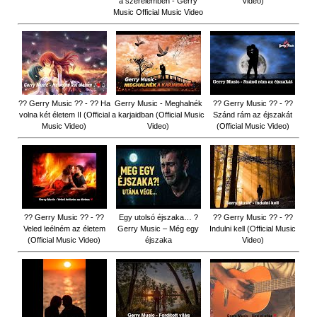
a szerelemben - Gerry
Video)
Music Official Music Video
?? Gerry Music ?? - ?? Ha
Gerry Music - Meghalnék
?? Gerry Music ?? - ??
volna két életem II (Official
a karjaidban (Official Music
Szánd rám az éjszakát
Music Video)
Video)
(Official Music Video)
?? Gerry Music ?? - ??
Egy utolsó éjszaka… ?
?? Gerry Music ?? - ??
Veled leélném az életem
Gerry Music – Még egy
Indulni kell (Official Music
(Official Music Video)
éjszaka
Video)