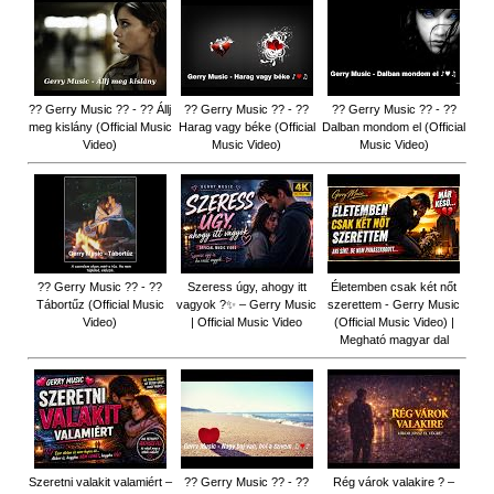
?? Gerry Music ?? - ?? Állj
?? Gerry Music ?? - ??
?? Gerry Music ?? - ??
meg kislány (Official Music
Harag vagy béke (Official
Dalban mondom el (Official
Video)
Music Video)
Music Video)
?? Gerry Music ?? - ??
Szeress úgy, ahogy itt
Életemben csak két nőt
Tábortűz (Official Music
vagyok ?✨ – Gerry Music
szerettem - Gerry Music
Video)
| Official Music Video
(Official Music Video) |
Megható magyar dal
Szeretni valakit valamiért –
?? Gerry Music ?? - ??
Rég várok valakire ? –