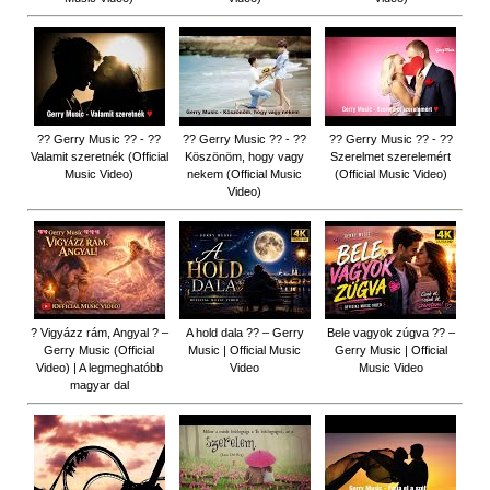
?? Gerry Music ?? - ??
?? Gerry Music ?? - ??
?? Gerry Music ?? - ??
Valamit szeretnék (Official
Köszönöm, hogy vagy
Szerelmet szerelemért
Music Video)
nekem (Official Music
(Official Music Video)
Video)
? Vigyázz rám, Angyal ? –
A hold dala ?? – Gerry
Bele vagyok zúgva ?? –
Gerry Music (Official
Music | Official Music
Gerry Music | Official
Video) | A legmeghatóbb
Video
Music Video
magyar dal