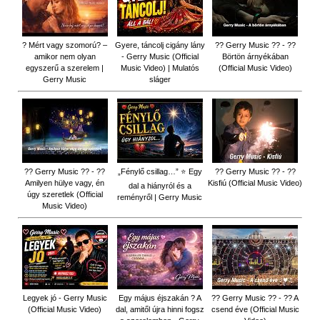
? Mért vagy szomorú? –
Gyere, táncolj cigány lány
?? Gerry Music ?? - ??
amikor nem olyan
- Gerry Music (Official
Börtön árnyékában
egyszerű a szerelem |
Music Video) | Mulatós
(Official Music Video)
Gerry Music
sláger
?? Gerry Music ?? - ??
„Fénylő csillag…” ⭐ Egy
?? Gerry Music ?? - ??
Amilyen hülye vagy, én
Kisfiú (Official Music Video)
dal a hiányról és a
úgy szeretlek (Official
reményről | Gerry Music
Music Video)
Legyek jó - Gerry Music
Egy május éjszakán ? A
?? Gerry Music ?? - ?? A
(Official Music Video)
dal, amitől újra hinni fogsz
csend éve (Official Music