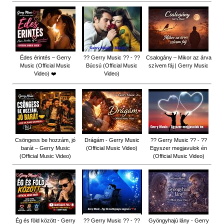
Édes érintés – Gerry
?? Gerry Music ?? - ??
Csalogány – Mikor az árva
Music (Official Music
Búcsú (Official Music
szívem fáj | Gerry Music
Video) ❤️
Video)
Csöngess be hozzám, jó
Drágám - Gerry Music
?? Gerry Music ?? - ??
barát – Gerry Music
(Official Music Video)
Egyszer megjavulok én
(Official Music Video)
(Official Music Video)
Ég és föld között - Gerry
?? Gerry Music ?? - ??
Gyöngyhajú lány - Gerry