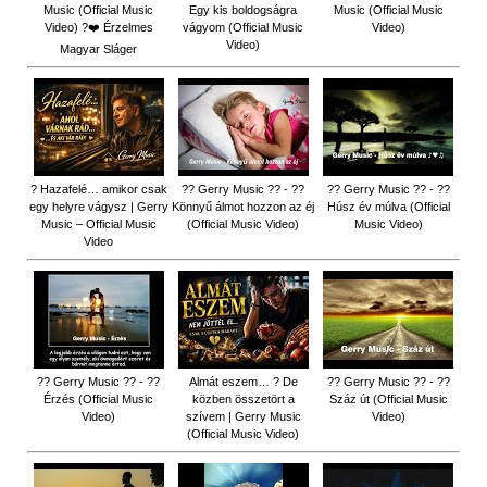
Music (Official Music
Egy kis boldogságra
Music (Official Music
Video) ?❤️ Érzelmes
vágyom (Official Music
Video)
Video)
Magyar Sláger
? Hazafelé… amikor csak
?? Gerry Music ?? - ??
?? Gerry Music ?? - ??
egy helyre vágysz | Gerry
Könnyű álmot hozzon az éj
Húsz év múlva (Official
Music – Official Music
(Official Music Video)
Music Video)
Video
?? Gerry Music ?? - ??
Almát eszem… ? De
?? Gerry Music ?? - ??
Érzés (Official Music
közben összetört a
Száz út (Official Music
Video)
szívem | Gerry Music
Video)
(Official Music Video)