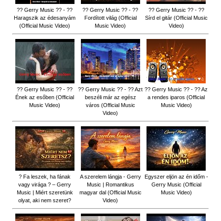
?? Gerry Music ?? - ??
?? Gerry Music ?? - ??
?? Gerry Music ?? - ??
Haragszik az édesanyám
Fordított világ (Official
Sírd el gitár (Official Music
(Official Music Video)
Music Video)
Video)
?? Gerry Music ?? - ??
?? Gerry Music ?? - ?? Azt
?? Gerry Music ?? - ?? Az
Ének az esőben (Official
beszéli már az egész
a rendes iparos (Official
Music Video)
város (Official Music
Music Video)
Video)
? Fa leszek, ha fának
A szerelem lángja - Gerry
Egyszer eljön az én időm -
vagy virága ? – Gerry
Music | Romantikus
Gerry Music (Official
Music | Miért szeretünk
magyar dal (Official Music
Music Video)
olyat, aki nem szeret?
Video)