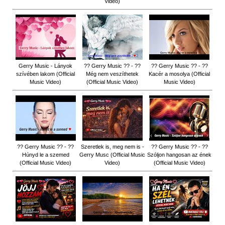
Video)
Gerry Music - Lányok
?? Gerry Music ?? - ??
?? Gerry Music ?? - ??
szívében lakom (Official
Még nem veszíthetek
Kacér a mosolya (Official
Music Video)
(Official Music Video)
Music Video)
?? Gerry Music ?? - ??
Szeretlek is, meg nem is -
?? Gerry Music ?? - ??
Húnyd le a szemed
Gerry Musc (Official Music
Szóljon hangosan az ének
(Official Music Video)
Video)
(Official Music Video)