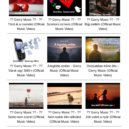
?? Gerry Music ?? - ??
?? Gerry Music ?? - ??
?? Gerry Music ?? - ??
Törd át a csendet (Official
Szomorú szívem (Official
Bújj mellém (Official Music
Music Video)
Music Video)
Video)
?? Gerry Music ?? - ??
A legtöbb ember - Gerry
Okosabban kéne élni –
Várok egy SMS-t (Official
Music (Official Music
Gerry Music (Official
Music Video)
Video)
Music Video)
?? Gerry Music ?? - ??
?? Gerry Music ?? - ??
?? Gerry Music ?? - ??
Senki nem szeret (Official
Nem tudok élni nélküled
Jött veled a nyár (Official
Music Video)
(Official Music Video)
Music Video)