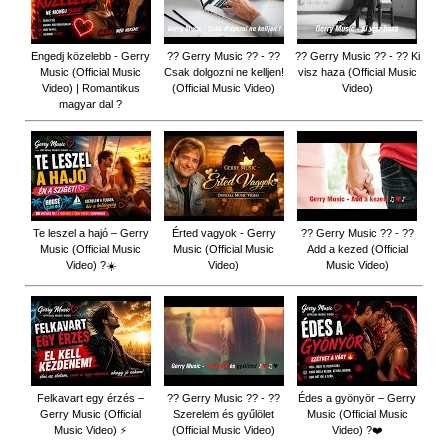
Engedj közelebb - Gerry
?? Gerry Music ?? - ??
?? Gerry Music ?? - ?? Ki
Music (Official Music
Csak dolgozni ne kelljen!
visz haza (Official Music
Video) | Romantikus
(Official Music Video)
Video)
magyar dal ?
Te leszel a hajó – Gerry
Érted vagyok - Gerry
?? Gerry Music ?? - ??
Music (Official Music
Music (Official Music
Add a kezed (Official
Video) ?☀️
Video)
Music Video)
Felkavart egy érzés –
?? Gerry Music ?? - ??
Édes a gyönyör – Gerry
Gerry Music (Official
Szerelem és gyűlölet
Music (Official Music
Music Video) ⚡
(Official Music Video)
Video) ?❤️