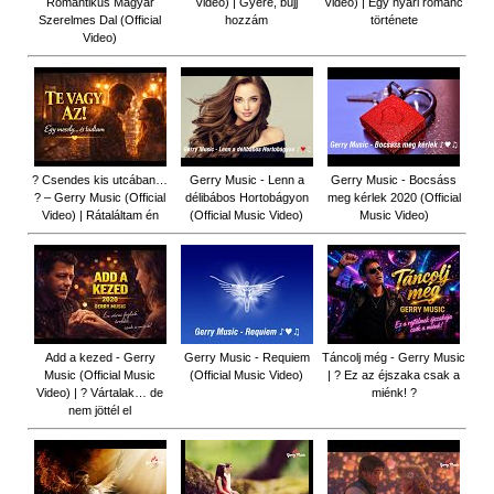
Romantikus Magyar
Video) | Gyere, bújj
Video) | Egy nyári románc
Szerelmes Dal (Official
hozzám
története
Video)
? Csendes kis utcában…
Gerry Music - Lenn a
Gerry Music - Bocsáss
? – Gerry Music (Official
délibábos Hortobágyon
meg kérlek 2020 (Official
Video) | Rátaláltam én
(Official Music Video)
Music Video)
Add a kezed - Gerry
Gerry Music - Requiem
Táncolj még - Gerry Music
Music (Official Music
(Official Music Video)
| ? Ez az éjszaka csak a
Video) | ? Vártalak… de
miénk! ?
nem jöttél el