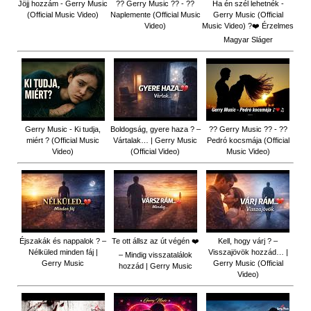
Jöjj hozzám - Gerry Music
?? Gerry Music ?? - ??
Ha én szél lehetnék -
(Official Music Video)
Naplemente (Official Music
Gerry Music (Official
Video)
Music Video) ?️❤️ Érzelmes
Magyar Sláger
Gerry Music - Ki tudja,
Boldogság, gyere haza ? –
?? Gerry Music ?? - ??
miért ? (Official Music
Vártalak… | Gerry Music
Pedró kocsmája (Official
Video)
(Official Video)
Music Video)
Éjszakák és nappalok ? –
Te ott állsz az út végén ❤️
Kell, hogy várj ? –
Nélküled minden fáj |
Visszajövök hozzád… |
– Mindig visszatalálok
Gerry Music
Gerry Music (Official
hozzád | Gerry Music
Video)