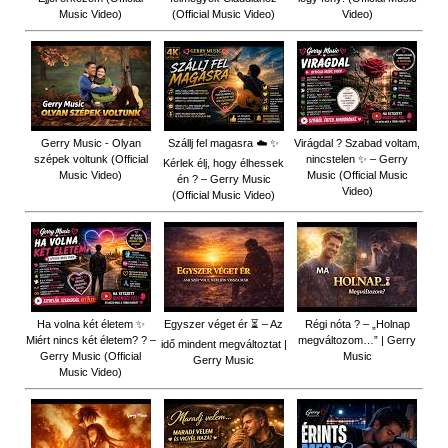
Music Video)
(Official Music Video)
Video)
Gerry Music - Olyan
Szállj fel magasra ☁️ ✨
Virágdal ? Szabad voltam,
szépek voltunk (Official
nincstelen ✨ – Gerry
Kérlek élj, hogy élhessek
Music Video)
Music (Official Music
én ? – Gerry Music
Video)
(Official Music Video)
Ha volna két életem ✨
Egyszer véget ér ⏳ – Az
Régi nóta ? – „Holnap
Miért nincs két életem? ? –
megváltozom…” | Gerry
idő mindent megváltoztat |
Gerry Music (Official
Music
Gerry Music
Music Video)