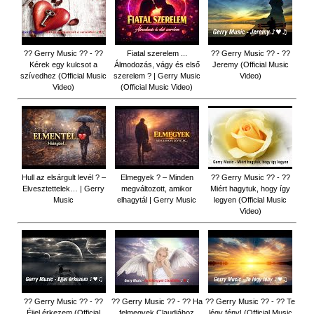
?? Gerry Music ?? - ??
Fiatal szerelem ...
?? Gerry Music ?? - ??
Kérek egy kulcsot a
Álmodozás, vágy és első
Jeremy (Official Music
szívedhez (Official Music
szerelem ? | Gerry Music
Video)
Video)
(Official Music Video)
Hull az elsárgult levél ? –
Elmegyek ? – Minden
?? Gerry Music ?? - ??
Elvesztettelek… | Gerry
megváltozott, amikor
Miért hagytuk, hogy így
Music
elhagytál | Gerry Music
legyen (Official Music
Video)
?? Gerry Music ?? - ??
?? Gerry Music ?? - ?? Ha
?? Gerry Music ?? - ?? Te
Éjjel érkezem (Official
felmegyek Claudiához
légy fény! (Official Music