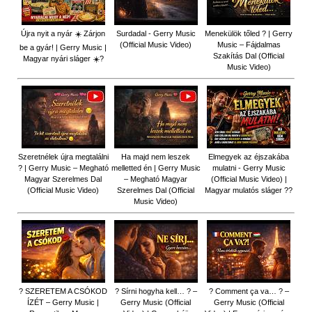
Újra nyit a nyár ☀️ Zárjon
Surdadal - Gerry Music
Menekülök tőled ? | Gerry
(Official Music Video)
Music – Fájdalmas
be a gyár! | Gerry Music |
Szakítás Dal (Official
Magyar nyári sláger ☀️?
Music Video)
Szeretnélek újra megtalálni
Ha majd nem leszek
Elmegyek az éjszakába
? | Gerry Music – Megható
melletted én | Gerry Music
mulatni - Gerry Music
Magyar Szerelmes Dal
– Megható Magyar
(Official Music Video) |
(Official Music Video)
Szerelmes Dal (Official
Magyar mulatós sláger ??
Music Video)
? SZERETEM A CSÓKOD
? Sírni hogyha kell… ? –
? Comment ça va… ? –
ÍZÉT – Gerry Music |
Gerry Music (Official
Gerry Music (Official