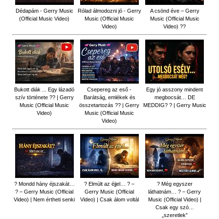
Dédapám - Gerry Music
Rólad álmodozni jó - Gerry
A csönd éve – Gerry
(Official Music Video)
Music (Official Music
Music (Official Music
Video)
Video) ??
Bukott diák ... Egy lázadó
Csepereg az eső -
Egy jó asszony mindent
szív története ?? | Gerry
Barátság, emlékek és
megbocsát… DE
Music (Official Music
összetartozás ?️? | Gerry
MEDDIG? ? | Gerry Music
Video)
Music (Official Music
Video)
? Mondd hány éjszakát…
? Elmúlt az éjjel… ? –
? Még egyszer
? – Gerry Music (Official
Gerry Music (Official
láthatnám… ? – Gerry
Video) | Nem értheti senki
Video) | Csak álom voltál
Music (Official Video) |
Csak egy szó…
„szeretlek”