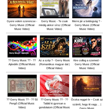
Gyere velem szerencse -
Gerry Music - Te csak
Merre jár a boldogság ? -
Gerry Music (Official
mindig akkor sírsz (Official
Gerry Music (Official
Music Video)
Music Video)
Music Video)
?? Gerry Music ?? - ??
Az a szép ? - Gerry Music
Kire csillog a szemed -
Ajándék (Official Music
(Romantikus magyar dal |
Gerry Music (Official
Video)
Official Video)
Music Video)
?? Gerry Music ?? - ?? 50
?? Gerry Music ?? - ??
Ócska reggel ☕ – Csak az
Pengő (Official Music
Találd ki gyorsan a
számít, hogy itt vagy… |
Video)
gondolatom (Official Music
Gerry Music