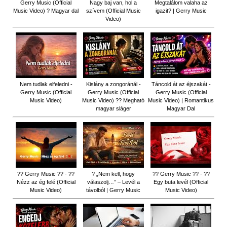
Gerry Music (Official
Nagy baj van, hol a
Megtalálom valaha az
Music Video) ? Magyar dal
szívem (Official Music
igazit? | Gerry Music
Video)
Nem tudlak elfeledni -
Kislány a zongoránál -
Táncold át az éjszakát -
Gerry Music (Official
Gerry Music (Official
Gerry Music (Official
Music Video)
Music Video) ?? Megható
Music Video) | Romantikus
magyar sláger
Magyar Dal
?? Gerry Music ?? - ??
? „Nem kell, hogy
?? Gerry Music ?? - ??
Nézz az ég felé (Official
válaszolj…” – Levél a
Egy buta levél (Official
Music Video)
távolból | Gerry Music
Music Video)