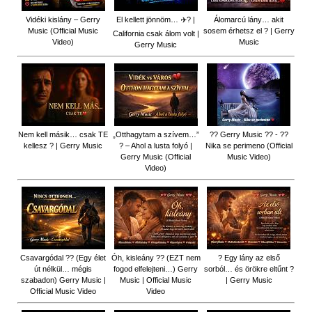
Vidéki kislány – Gerry
El kellett jönnöm… ✈️? |
Álomarcú lány… akit
Music (Official Music
sosem érhetsz el ? | Gerry
California csak álom volt |
Video)
Music
Gerry Music
Nem kell másik… csak TE
„Otthagytam a szívem…”
?? Gerry Music ?? - ??
kellesz ? | Gerry Music
? – Ahol a lusta folyó |
Nika se perimeno (Official
Gerry Music (Official
Music Video)
Video)
Csavargódal ?? (Egy élet
Óh, kisleány ?? (EZT nem
? Egy lány az első
út nélkül… mégis
fogod elfelejteni…) Gerry
sorból… és örökre eltűnt ?
szabadon) Gerry Music |
Music | Official Music
| Gerry Music
Official Music Video
Video