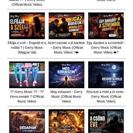
(Official Music Video)
Elfújja a szél – Engedd el a
Azért vannak a jó barátok
Egy darabot a szívemből –
múltat ? | Gerry Music
– Gerry Music (Official
Gerry Music (Official
(Magyar dal)
Music Video) ?❤️
Music Video) ❤️?
?? Gerry Music ?? - ??
Még sohasem - Gerry
Reszket a Hold a tó vizén -
Hova menjek ? (Official
Music (Official Music
Gerry Music (Official
Music Video)
Video)
Music Video)