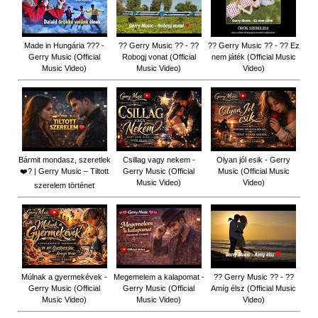
Made in Hungária ??? -
?? Gerry Music ?? - ??
?? Gerry Music ?? - ?? Ez
Gerry Music (Official
Robogj vonat (Official
nem játék (Official Music
Music Video)
Music Video)
Video)
Bármit mondasz, szeretlek
Csillag vagy nekem -
Olyan jól esik - Gerry
❤️‍? | Gerry Music – Tiltott
Gerry Music (Official
Music (Official Music
Music Video)
Video)
szerelem történet
Múlnak a gyermekévek -
Megemelem a kalapomat -
?? Gerry Music ?? - ??
Gerry Music (Official
Gerry Music (Official
Amíg élsz (Official Music
Music Video)
Music Video)
Video)