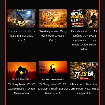
Keresem a szót - Gerry
Elszáll a gondom - Gerry
Ez a dal minden szülőt
Music (Official Music
Music (Official Music
megérint… ? Vigyázz
Video)
Video)
magadra fiam - Gerry
Music (Official Music
Video)
?? Gerry Music ?? - ??
?? Gerry Music ?? - ??
? Te és én… 30 év után |
Válaszolj nekem (Official
Szerelem hajnalán (Official
Gerry Music (Nosztalgikus
Music Video)
Music Video)
magyar dal)