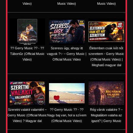
Video)
Music Video)
Music Video)
?? Gerry Music ?? - ??
Szeress úgy, ahogy itt
Életemben csak két nőt
Tábortűz (Official Music
vagyok ?✨ – Gerry Music |
szerettem - Gerry Music
Video)
Official Music Video
(Official Music Video) |
Megható magyar dal
Szeretni valakit valamiért –
?? Gerry Music ?? - ??
Rég várok valakire ? –
Gerry Music (Official Music
Nagy baj van, hol a szívem
Megtalálom valaha az
Video) ? Magyar dal
(Official Music Video)
igazit? | Gerry Music