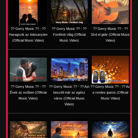
?? Gerry Music ?? - ??
?? Gerry Music ?? - ??
?? Gerry Music ?? - ??
Haragszik az édesanyám
Fordított világ (Official
Sírd el gitár (Official Music
(Official Music Video)
Music Video)
Video)
?? Gerry Music ?? - ??
?? Gerry Music ?? - ?? Azt
?? Gerry Music ?? - ?? Az
Ének az esőben (Official
beszéli már az egész
a rendes iparos (Official
Music Video)
város (Official Music
Music Video)
Video)