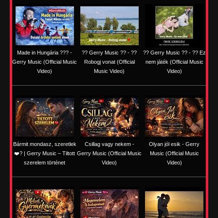
Made in Hungária ??? -
?? Gerry Music ?? - ??
?? Gerry Music ?? - ?? Ez
Gerry Music (Official Music
Robogj vonat (Official
nem játék (Official Music
Video)
Music Video)
Video)
Bármit mondasz, szeretlek
Csillag vagy nekem -
Olyan jól esik - Gerry
❤️‍? | Gerry Music – Tiltott
Gerry Music (Official Music
Music (Official Music
szerelem történet
Video)
Video)