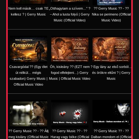
Nem kell másik… csak TE
„Otthagytam a szívem…” ?
?? Gerry Music ?? - ??
kellesz ? | Gerry Music
– Ahol a lusta folyó | Gerry
Nika se perimeno (Official
Music (Official Video)
Music Video)
Csavargódal ?? (Egy élet
Óh, kisleány ?? (EZT nem
? Egy lány az első sorból…
út nélkül… mégis
fogod elfelejteni…) Gerry
és örökre eltűnt ? | Gerry
szabadon) Gerry Music |
Music | Official Music Video
Music
Official Music Video
?? Gerry Music ?? - ?? Állj
?? Gerry Music ?? - ??
?? Gerry Music ?? - ??
meg kislány (Official Music
Harag vagy béke (Official
Dalban mondom el (Official