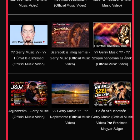
Music Video)
(Official Music Video)
Music Video)
?? Gerry Music ?? - ??
Szeretlek is, meg nem is -
?? Gerry Music ?? - ??
Húnyd le a szemed
Gerry Musc (Official Music
Szóljon hangosan az ének
(Official Music Video)
Video)
(Official Music Video)
Jöjj hozzám - Gerry Music
?? Gerry Music ?? - ??
Ha én szél lehetnék -
(Official Music Video)
Naplemente (Official Music
Gerry Music (Official Music
Video)
Video) ?️❤️ Érzelmes
Magyar Sláger