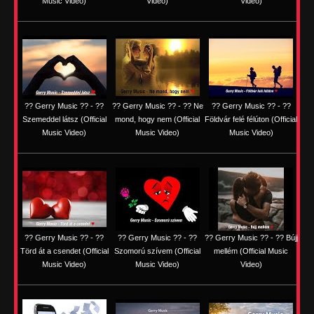
Music Video)
Video)
Video)
?? Gerry Music ?? - ??
?? Gerry Music ?? - ?? Ne
?? Gerry Music ?? - ??
Szemeddel látsz (Official
mond, hogy nem (Official
Földvár felé félúton (Official
Music Video)
Music Video)
Music Video)
?? Gerry Music ?? - ??
?? Gerry Music ?? - ??
?? Gerry Music ?? - ?? Bújj
Törd át a csendet (Official
Szomorú szívem (Official
mellém (Official Music
Music Video)
Music Video)
Video)