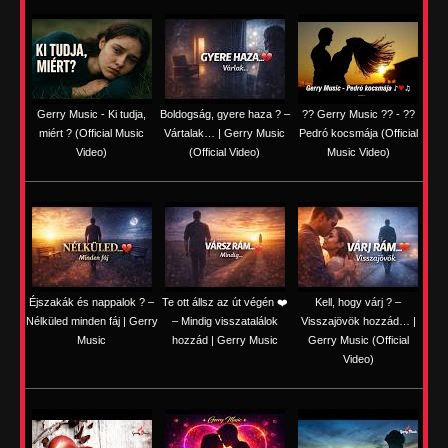
Gerry Music - Ki tudja,
Boldogság, gyere haza ? –
?? Gerry Music ?? - ??
miért ? (Official Music
Vártalak… | Gerry Music
Pedró kocsmája (Official
Video)
(Official Video)
Music Video)
Éjszakák és nappalok ? –
Te ott állsz az út végén ❤️
Kell, hogy várj ? –
Nélküled minden fáj | Gerry
– Mindig visszatalálok
Visszajövök hozzád… |
Music
hozzád | Gerry Music
Gerry Music (Official
Video)