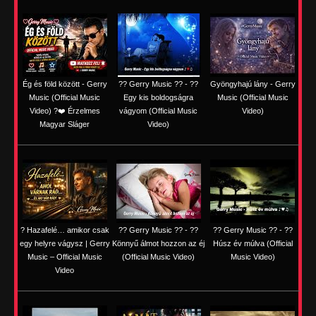
Ég és föld között - Gerry
?? Gerry Music ?? - ??
Gyöngyhajú lány - Gerry
Music (Official Music
Egy kis boldogságra
Music (Official Music
Video) ?❤️ Érzelmes
vágyom (Official Music
Video)
Magyar Sláger
Video)
? Hazafelé… amikor csak
?? Gerry Music ?? - ??
?? Gerry Music ?? - ??
egy helyre vágysz | Gerry
Könnyű álmot hozzon az éj
Húsz év múlva (Official
Music – Official Music
(Official Music Video)
Music Video)
Video