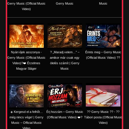
Gerry Music (Official Music
Gerry Music
Music
Video)
Nyári éjek asszonya -
? „Maradj velem…” –
Érints meg – Gerry Music
Gerry Music (Official Music
amikor már csak egy
(Official Music Video) ??
Video)?❤️ Érzelmes
ölelés számít | Gerry
Magyar Sláger
Music
☀️ Kergesd el a felhőt…
Érj hozzám – Gerry Music
?? Gerry Music ?? - ??
még nincs vége! | Gerry
(Official Music Video) ❤️?
Tábori posta (Official Music
Music – Official Music
Video)
Video