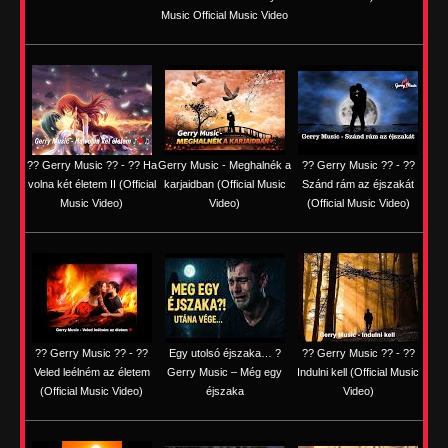
Music Official Music Video
?? Gerry Music ?? - ?? Ha
Gerry Music - Meghalnék a
?? Gerry Music ?? - ??
volna két életem II (Official
karjaidban (Official Music
Szánd rám az éjszakát
Music Video)
Video)
(Official Music Video)
?? Gerry Music ?? - ??
Egy utolsó éjszaka… ?
?? Gerry Music ?? - ??
Veled leélném az életem
Gerry Music – Még egy
Indulni kell (Official Music
(Official Music Video)
éjszaka
Video)