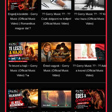
Engedj közelebb - Gerry
?? Gerry Music ?? - ??
?? Gerry Music ?? - ?? Ki
Music (Official Music
Csak dolgozni ne kelljen!
visz haza (Official Music
Video) | Romantikus
(Official Music Video)
Video)
magyar dal ?
Te leszel a hajó – Gerry
Érted vagyok - Gerry
?? Gerry Music ?? - ?? Add
Music (Official Music
Music (Official Music
a kezed (Official Music
Video) ?☀️
Video)
Video)