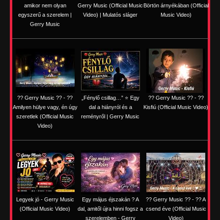
amikor nem olyan
Gerry Music (Official Music
Börtön árnyékában (Official
egyszerű a szerelem |
Video) | Mulatós sláger
Music Video)
Gerry Music
?? Gerry Music ?? - ??
„Fénylő csillag…” ⭐ Egy
?? Gerry Music ?? - ??
Amilyen hülye vagy, én úgy
dal a hiányról és a
Kisfiú (Official Music Video)
szeretlek (Official Music
reményről | Gerry Music
Video)
Legyek jó - Gerry Music
Egy május éjszakán ? A
?? Gerry Music ?? - ?? A
(Official Music Video)
dal, amitől újra hinni fogsz a
csend éve (Official Music
szerelemben - Gerry
Video)