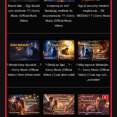
Bukott diák ... Egy lázadó
Csepereg az eső -
Egy jó asszony mindent
szív története ?? | Gerry
Barátság, emlékek és
megbocsát… DE
Music (Official Music
összetartozás ?️? | Gerry
MEDDIG? ? | Gerry Music
Video)
Music (Official Music
Video)
? Mondd hány éjszakát… ?
? Elmúlt az éjjel… ? –
? Még egyszer láthatnám…
– Gerry Music (Official
Gerry Music (Official
? – Gerry Music (Official
Video) | Nem értheti senki
Video) | Csak álom voltál
Video) | Csak egy szó…
„szeretlek”