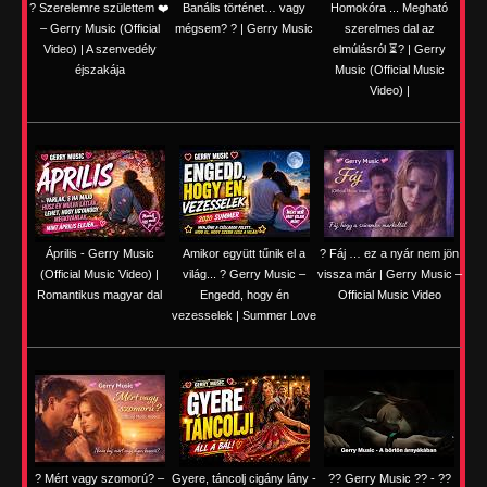
? Szerelemre születtem ❤️
Banális történet… vagy
Homokóra ... Megható
– Gerry Music (Official
mégsem? ? | Gerry Music
szerelmes dal az
Video) | A szenvedély
elmúlásról ⏳? | Gerry
éjszakája
Music (Official Music
Video) |
Április - Gerry Music
Amikor együtt tűnik el a
? Fáj … ez a nyár nem jön
(Official Music Video) |
világ... ? Gerry Music –
vissza már | Gerry Music –
Romantikus magyar dal
Engedd, hogy én
Official Music Video
vezesselek | Summer Love
? Mért vagy szomorú? –
Gyere, táncolj cigány lány -
?? Gerry Music ?? - ??