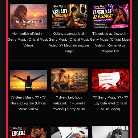
Nem tudlak elfeledni -
Kislány a zongoránál -
Táncold át az éjszakát -
Gerry Music (Official Music
Gerry Music (Official Music
Gerry Music (Official Music
Video)
Video) ?? Megható magyar
Video) | Romantikus
sláger
Magyar Dal
?? Gerry Music ?? - ??
? „Nem kell, hogy
?? Gerry Music ?? - ??
Nézz az ég felé (Official
válaszolj…” – Levél a
Egy buta levél (Official
Music Video)
távolból | Gerry Music
Music Video)