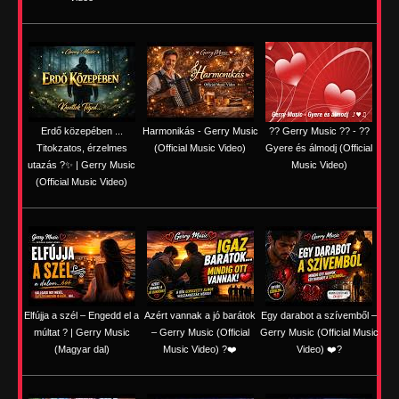
Erdő közepében ...
Harmonikás - Gerry Music
?? Gerry Music ?? - ??
Titokzatos, érzelmes
(Official Music Video)
Gyere és álmodj (Official
utazás ?✨ | Gerry Music
Music Video)
(Official Music Video)
Elfújja a szél – Engedd el a
Azért vannak a jó barátok
Egy darabot a szívemből –
múltat ? | Gerry Music
– Gerry Music (Official
Gerry Music (Official Music
(Magyar dal)
Music Video) ?❤️
Video) ❤️?