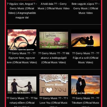
? Vigyázz rám, Angyal ? –
A hold dala ?? – Gerry
Bele vagyok zúgva ?? –
Gerry Music (Official
Music | Official Music Video
Gerry Music | Official
Video) | A legmeghatóbb
Music Video
magyar dal
?? Gerry Music ?? - ??
?? Gerry Music ?? - ?? Mit
?? Gerry Music ?? - ??
Egyszer fenn, egyszer
akarsz a boldogságtól
Fújja el a szél (Official
lenn (Official Music Video)
(Official Music Video)
Music Video)
?? Gerry Music ?? - ?? Ne
?? Gerry Music ?? - ?? I
?? Gerry Music ?? - ??
rohanj előlem (Official
Love You (Official Music
Titkoltam (Official Music