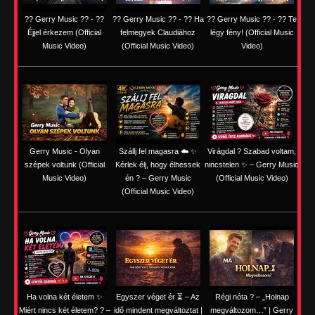
?? Gerry Music ?? - ??
?? Gerry Music ?? - ?? Ha
?? Gerry Music ?? - ?? Te
Éjjel érkezem (Official
felmegyek Claudiához
légy fény! (Official Music
Music Video)
(Official Music Video)
Video)
Gerry Music - Olyan
Szállj fel magasra ☁️ ✨
Virágdal ? Szabad voltam,
szépek voltunk (Official
Kérlek élj, hogy élhessek
nincstelen ✨ – Gerry Music
Music Video)
én ? – Gerry Music
(Official Music Video)
(Official Music Video)
Ha volna két életem ✨
Egyszer véget ér ⏳ – Az
Régi nóta ? – „Holnap
Miért nincs két életem? ? –
idő mindent megváltoztat |
megváltozom…” | Gerry