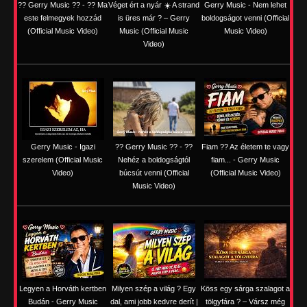
?? Gerry Music ?? - ?? Ma
Véget ért a nyár ☀️ A strand
Gerry Music - Nem lehet
este felmegyek hozzád
is üres már ? – Gerry
boldogságot venni (Official
(Official Music Video)
Music (Official Music
Music Video)
Video)
Gerry Music - Igazi
?? Gerry Music ?? - ??
Fiam ?‍? Az életem te vagy
szerelem (Official Music
Nehéz a boldogságtól
fiam... - Gerry Music
Video)
búcsút venni (Official
(Official Music Video)
Music Video)
Legyen a Horváth kertben
Milyen szép a világ ? Egy
Köss egy sárga szalagot a
Budán - Gerry Music
dal, ami jobb kedvre derít |
tölgyfára ?️ – Vársz még