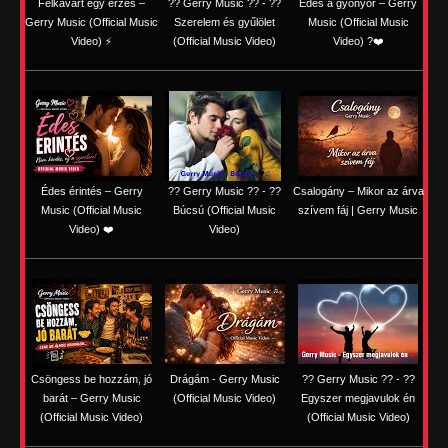
Felkavart egy érzés –
?? Gerry Music ?? - ??
Édes a gyönyör – Gerry
Gerry Music (Official Music
Szerelem és gyűlölet
Music (Official Music
Video) ⚡
(Official Music Video)
Video) ?❤️
Édes érintés – Gerry
?? Gerry Music ?? - ??
Csalogány – Mikor az árva
Music (Official Music
Búcsú (Official Music
szívem fáj | Gerry Music
Video) ❤️
Video)
Csöngess be hozzám, jó
Drágám - Gerry Music
?? Gerry Music ?? - ??
barát – Gerry Music
(Official Music Video)
Egyszer megjavulok én
(Official Music Video)
(Official Music Video)