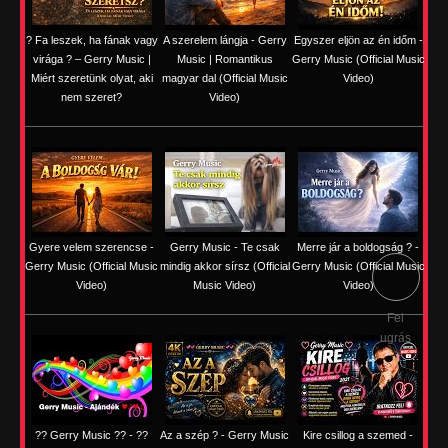
? Fa leszek, ha fának vagy
A szerelem lángja - Gerry
Egyszer eljön az én időm -
virága ? – Gerry Music |
Music | Romantikus
Gerry Music (Official Music
Miért szeretünk olyat, aki
magyar dal (Official Music
Video)
nem szeret?
Video)
Gyere velem szerencse -
Gerry Music - Te csak
Merre jár a boldogság ? -
Gerry Music (Official Music
mindig akkor sírsz (Official
Gerry Music (Official Music
Video)
Music Video)
Video)
Fel
ugrás
?? Gerry Music ?? - ??
Az a szép ? - Gerry Music
Kire csillog a szemed -