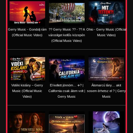
Gerry Music - Gondolj rám
?? Gerry Music ?? - ?? A
Ohio - Gerry Music (Official
(Official Music Video)
városliget kellős közepén
Music Video)
(Official Music Video)
Vidéki kislány – Gerry
El kellett jönnöm… ✈️? |
Álomarcú lány… akit
Music (Official Music
California csak álom volt |
sosem érhetsz el ? | Gerry
Video)
Gerry Music
Music