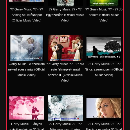
?? Gerry Music ?? - ??
?? Gerry Music ?? - ??
?? Gerry Music ?? - ?? Jó
Boldog születésnapot
Egyszerűen (Official Music
nekem (Official Music
(Official Music Video)
Video)
Video)
Gerry Music - A szerelem
?? Gerry Music ?? - ?? Ma
?? Gerry Music ?? - ??
neked egész más (Official
este felmegyek majd
Nincs szerencsém (Official
Music Video)
hozzád II. (Official Music
Music Video)
Video)
Gerry Music - Lányok
?? Gerry Music ?? - ??
?? Gerry Music ?? - ??
szívében lakom (Official
Még nem veszíthetek
Kacér a mosolya (Official