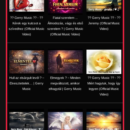
?? Gerry Music ?? - ??
Fiatal szerelem ...
?? Gerry Music ?? - ??
Kérek egy kulcsot a
Álmodozás, vágy és első
Jeremy (Official Music
szívedhez (Official Music
szerelem ? | Gerry Music
Video)
Video)
(Official Music Video)
Hull az elsárgult levél ? –
Elmegyek ? – Minden
?? Gerry Music ?? - ??
Elvesztettelek… | Gerry
megváltozott, amikor
Miért hagytuk, hogy így
Music
elhagytál | Gerry Music
legyen (Official Music
Video)