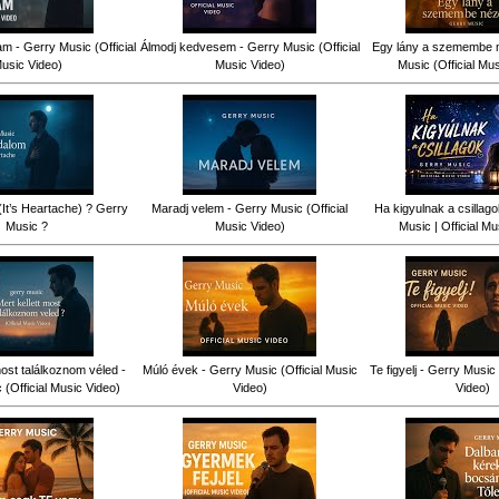
am - Gerry Music (Official
Álmodj kedvesem - Gerry Music (Official
Egy lány a szemembe n
usic Video)
Music Video)
Music (Official Mu
(It’s Heartache) ? Gerry
Maradj velem - Gerry Music (Official
Ha kigyulnak a csillag
Music ?
Music Video)
Music | Official Mu
most találkoznom véled -
Múló évek - Gerry Music (Official Music
Te figyelj - Gerry Music 
(Official Music Video)
Video)
Video)