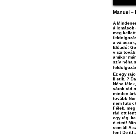
Manuel – M
A Mindenen
állomások a
meg kellett
feldolgozá
a válaszok
Előadó: Ge
viszi továb
amikor már 
szív néha s
feldolgozás
Ez egy rajo
illetik. ? 
Néha félek
várok rád o
minden árk
tovább Nem
nem futok t
Félek, meg
rád ott fen
egy régi k
életed! Min
sem áll A 
fent De it