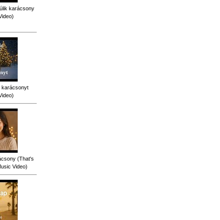
úlik karácsony
Video)
 karácsonyt
Video)
ácsony (That's
Music Video)