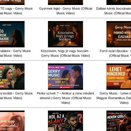
TE vagy - Gerry Music
Gyermek fejjel - Gerry Music (Official
Dalban kérek bocsánatot
cial Music Video)
Music Video)
Music (Official Mu
alakire - Gerry Music
Köszönöm, hogy jó vagy hozzám -
Forró nyári éjszaka -
cial Music Video)
Gerry Music (Official Music Video)
(Official Music 
j tovább - Gerry Music
Picike szívek ? – Amikor a zene mindent
Gerry Music - Lehet m
cial Music Video)
elmond | Gerry Music (Official Music
Magyar Romantikus Dal (
Video)
Video)