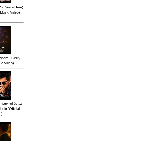
 You Were Here)
l Music Video)
relem - Gerry
sic Video)
 hiányról és az
sic (Official
o)