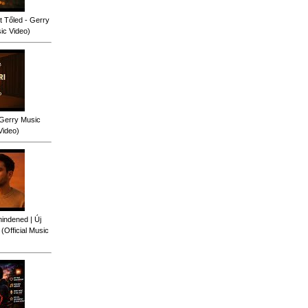
 Tőled - Gerry
sic Video)
 Gerry Music
Video)
indened | Új
Official Music