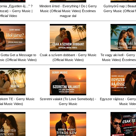
fornia „Egyetlen éj…” ?
Mindent érted - Everything I Do | Gerry
Gyönyörű nap | Beauti
tozat) – Gerry Music |
Music (Official Music Video) Érzelmes
Gerry Music (Official
fficial Video
magyar dal
ve Gotta Get a Message to
Csak a szívem dobbant - Gerry Music
Te vagy aki kell - Gerry 
ic (Official Music Video)
(Official Music Video)
Music Video) Érzelmes
ekem TE - Gerry Music
Szeretni valakit (To Love Somebody) -
Egyszer rájössz - Gerry 
cial Music Video)
Gerry Music
Music Vide