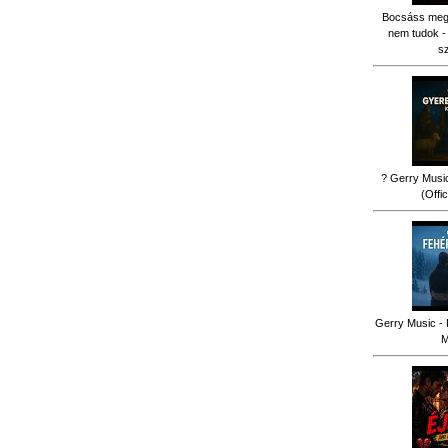
Bocsáss meg k
nem tudok -
s
? Gerry Music
(Offi
Gerry Music - 
M