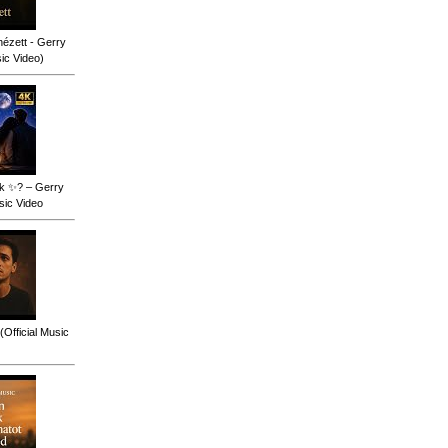
ézett - Gerry
sic Video)
ok ✨? – Gerry
sic Video
(Official Music