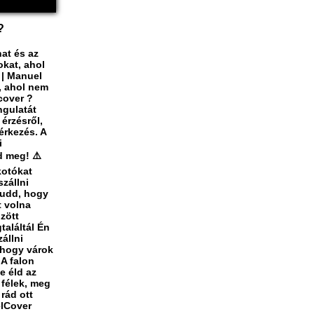
?
at és az
okat, ahol
i | Manuel
, ahol nem
cover ?
ngulatát
 érzésről,
érkezés. A
i
d meg! ⚠️
kotókat
szállni
Tudd, hogy
t volna
zött
találtál Én
állni
 hogy várok
 A falon
e éld az
 félek, meg
rád ott
elCover