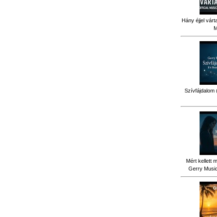
Hány éjjel várt
M
Szívfájdalom 
Mért kellett 
Gerry Music 