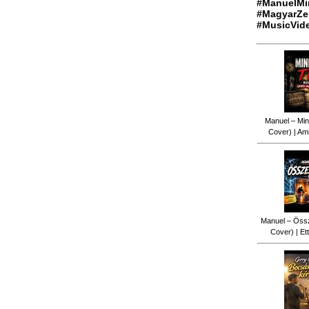
#ManuelMi
#MagyarZe
#MusicVid
Manuel – Min
Cover) | Ami
Manuel – Össz
Cover) | Ett