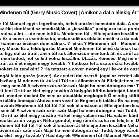
indenen túl (Gerry Music Cover) | Amikor a dal a lélekig ér 
 túl Manuel egyik legerősebb, belső utazást bemutató dala. A von
z élet döntéseit szimbolizálják, a „leszállás” pedig azokat a pont
 volna állni — de nem tettük. Mindenen túl - Elfelejtettem leszálln
s Ez a cover a csendesebb, melankolikus oldalát emeli ki a dalnak
, hanem az érzések dominálnak. ? leírás ? Mindenen túl – Manuel 
rry Music Ez a feldolgozás Manuel Mindenen túl című dalának ha
b. Egy dal az útról, amin túl sok állomáson mentünk át, és arról az
nem tudod, hol kellett volna leszállni. Utazás. Keresés. Meg nem 
zúr, az élet mégis megy tovább. ? Iratkozz fel a csatornára tovább
okért és zenékért! ? Ha tetszett a cover, nyomj egy like-ot és osz
ngói feldolgozás (cover). Az eredeti dal szerzői jogai az eredeti al
Dalszöveg Mindenen túl-túl-túl Túl sok állomáson át Elfelejtettem le
, meg sem áll A szívem szúr-szúr-szúr Majd ha nem dobogna már 
tt fent De itt az élet megy tovább A bolygón körbe-körbejárt Látot
ot, minden óceánt De mire az utcatábla megkopott Ő mindig költö
 találta önmagát Ahova nem vezet út Engem ott találsz És ha meg
ovább Mindenen túl-túl-túl Túl sok állomáson át Elfelejtettem lesz
 sem áll A szívem szúr-szúr-szúr Majd ha nem dobogna már Tudd,
t De itt az élet megy tovább Ha kell még valami real Ha valami bánt
arcolás az én vagyok Néha gondolj még rám és soha ne felejts el D
denen túl-túl-túl Túl sok állomáson át Elfelejtettem leszállni Néha
szívem szúr-szúr-szúr Majd ha nem dobogna már Tudd, hogy várok 
t az élet megy tovább ? Hashtag-ek #MindenenTúl #Manuel #Manu