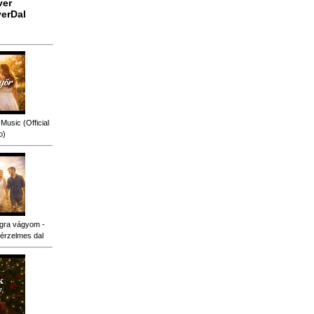
ver
erDal
Music (Official
o)
gra vágyom -
érzelmes dal