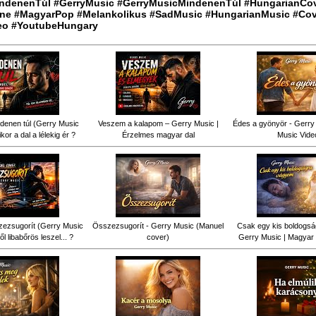
ndenenTúl #GerryMusic #GerryMusicMindenenTúl #HungarianCo
ne #MagyarPop #Melankolikus #SadMusic #HungarianMusic #Cov
eo #YoutubeHungary
denen túl (Gerry Music
Veszem a kalapom – Gerry Music |
Édes a gyönyör - Gerry 
kor a dal a lélekig ér ?
Érzelmes magyar dal
Music Vide
ezsugorít (Gerry Music
Összezsugorít - Gerry Music (Manuel
Csak egy kis boldogsá
ől libabőrös leszel... ?
cover)
Gerry Music | Magyar 