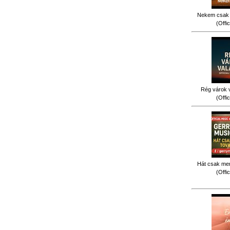
Nekem csak 
(Offi
Rég várok v
(Offi
Hát csak men
(Offi