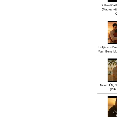
? Hotel Cali
(Magyar vál
O
Hol jársz - I'
You | Gerry Mus
Neked ÉN, N
(Offi