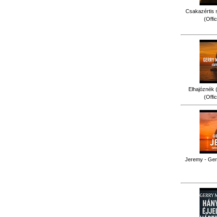
Csakazértis 
(Offi
Elhajóznék (
(Offi
Jeremy - Gerr