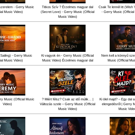
szerelem - Gerry Music
Titkos Szív ? Érzelmes magyar dal
Csak Te lennél itt (Wish
cial Music Video)
(Secret Love) - Gerry Music (Official
- Gerry Music (Officia
Music Video)
Sailing) - Gerry Music
Ki vagyok én - Gerry Music (Official
Nem kell a könnyű sze
cial Music Video)
Music Video) Érzelmes magyar dal
Music (Official Mu
y Music (Official Music
? Miért félsz? Csak az idő múlik… |
Ki ölel majd? – Egy dal a
Video)
Változás szele – Gerry Music (Official
elengedésről | Gerry Mu
Music Video)
Music Vide