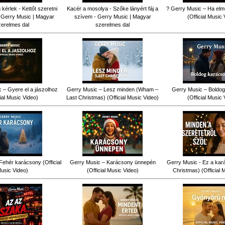
érlek - Kettőt szeretni
Kacér a mosolya - Szőke lányért fáj a
? Gerry Music – Ha elm
 Gerry Music | Magyar
szívem - Gerry Music | Magyar
(Official Music 
zerelmes dal
szerelmes dal
 – Gyere el a jászolhoz
Gerry Music – Lesz minden (Wham –
Gerry Music – Boldog
cial Music Video)
Last Christmas) (Official Music Video)
(Official Music 
Fehér karácsony (Official
Gerry Music – Karácsony ünnepén
Gerry Music - Ez a kar
usic Video)
(Official Music Video)
Christmas) (Official 