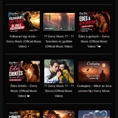
Felkavart egy érzés –
?? Gerry Music ?? - ??
Édes a gyönyör – Gerry
Gerry Music (Official Music
Szerelem és gyűlölet
Music (Official Music
Video) ⚡
(Official Music Video)
Video) ?❤️
Édes érintés – Gerry
?? Gerry Music ?? - ??
Csalogány – Mikor az árva
Music (Official Music
Búcsú (Official Music
szívem fáj | Gerry Music
Video) ❤️
Video)