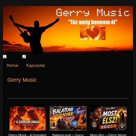
Home
Kapcsolat
Gerry Music
Gerry Music - A Szerelem
Balatoni nyár – Gerry
Most élsz – Gerry Music