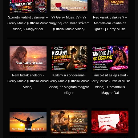
Szeretni valakit valamiért –
?? Gerry Music ?? - ??
Rég várok valakire ? –
Gerry Music (Official Music
Nagy baj van, hol a szívem
Megtalálom valaha az
Video) ? Magyar dal
(Official Music Video)
igazit? | Gerry Music
Nem tudlak elfeledni -
Kislány a zongoránál -
Táncold át az éjszakát -
Gerry Music (Official Music
Gerry Music (Official Music
Gerry Music (Official Music
Video)
Video) ?? Megható magyar
Video) | Romantikus
sláger
Magyar Dal