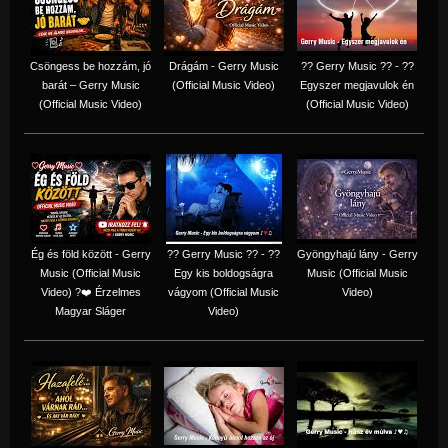
Csöngess be hozzám, jó
Drágám - Gerry Music
?? Gerry Music ?? - ??
barát – Gerry Music
(Official Music Video)
Egyszer megjavulok én
(Official Music Video)
(Official Music Video)
Ég és föld között - Gerry
?? Gerry Music ?? - ??
Gyöngyhajú lány - Gerry
Music (Official Music
Egy kis boldogságra
Music (Official Music
Video) ?❤️ Érzelmes
vágyom (Official Music
Video)
Magyar Sláger
Video)