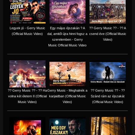
Legyek jó - Gerry Music
Egy május éjszakán ? A
?? Gerry Music ?? - ?? A
(Official Music Video)
dal, amitől újra hinni fogsz a
csend éve (Official Music
szerelemben - Gerry
Video)
Music Official Music Video
?? Gerry Music ?? - ?? Ha
Gerry Music - Meghalnék a
?? Gerry Music ?? - ??
volna két életem II (Official
karjaidban (Official Music
Szánd rám az éjszakát
Music Video)
Video)
(Official Music Video)