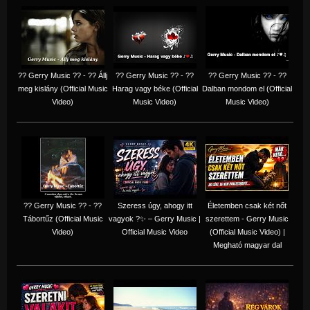
?? Gerry Music ?? - ?? Állj
?? Gerry Music ?? - ??
?? Gerry Music ?? - ??
meg kislány (Official Music
Harag vagy béke (Official
Dalban mondom el (Official
Video)
Music Video)
Music Video)
?? Gerry Music ?? - ??
Szeress úgy, ahogy itt
Életemben csak két nőt
Tábortűz (Official Music
vagyok ?✨ – Gerry Music |
szerettem - Gerry Music
Video)
Official Music Video
(Official Music Video) |
Megható magyar dal