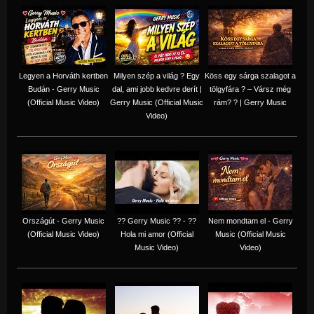
Legyen a Horváth kertben
Milyen szép a világ ? Egy
Köss egy sárga szalagot a
Budán - Gerry Music
dal, ami jobb kedvre derít |
tölgyfára ?️ – Vársz még
(Official Music Video)
Gerry Music (Official Music
rám? ? | Gerry Music
Video)
Országút - Gerry Music
?? Gerry Music ?? - ??
Nem mondtam el - Gerry
(Official Music Video)
Hola mi amor (Official
Music (Official Music
Music Video)
Video)