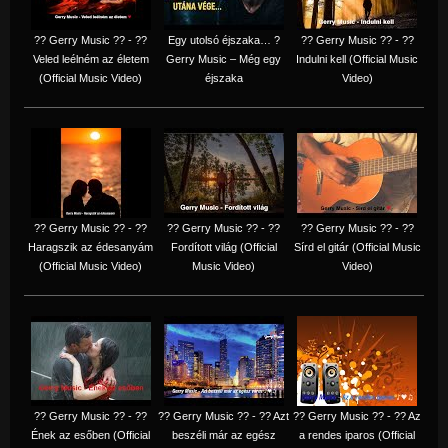
?? Gerry Music ?? - ??
Egy utolsó éjszaka… ?
?? Gerry Music ?? - ??
Veled leélném az életem
Gerry Music – Még egy
Indulni kell (Official Music
(Official Music Video)
éjszaka
Video)
?? Gerry Music ?? - ??
?? Gerry Music ?? - ??
?? Gerry Music ?? - ??
Haragszik az édesanyám
Fordított világ (Official
Sírd el gitár (Official Music
(Official Music Video)
Music Video)
Video)
?? Gerry Music ?? - ??
?? Gerry Music ?? - ?? Azt
?? Gerry Music ?? - ?? Az
Ének az esőben (Official
beszéli már az egész
a rendes iparos (Official