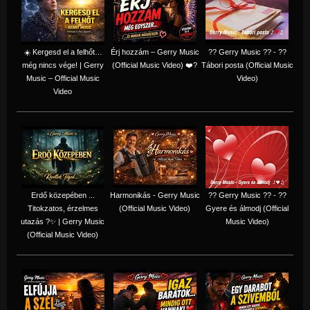
☀️ Kergesd el a felhőt…
Érj hozzám – Gerry Music
?? Gerry Music ?? - ??
még nincs vége! | Gerry
(Official Music Video) ❤️?
Tábori posta (Official Music
Music – Official Music
Video)
Video
Erdő közepében ...
Harmonikás - Gerry Music
?? Gerry Music ?? - ??
Titokzatos, érzelmes
(Official Music Video)
Gyere és álmodj (Official
utazás ?✨ | Gerry Music
Music Video)
(Official Music Video)