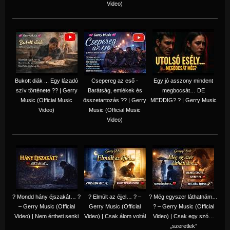
Video)
Bukott diák ... Egy lázadó
Csepereg az eső -
Egy jó asszony mindent
szív története ?? | Gerry
Barátság, emlékek és
megbocsát… DE
Music (Official Music
összetartozás ?️? | Gerry
MEDDIG? ? | Gerry Music
Video)
Music (Official Music
Video)
? Mondd hány éjszakát… ?
? Elmúlt az éjjel… ? –
? Még egyszer láthatnám…
– Gerry Music (Official
Gerry Music (Official
? – Gerry Music (Official
Video) | Nem értheti senki
Video) | Csak álom voltál
Video) | Csak egy szó…
„szeretlek”