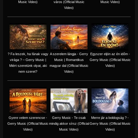
Music Video)
város (Official Music
Music Video)
Video)
? Fa leszek, ha fának vagy
A szerelem lángja - Gerry
Egyszer eljön az én időm -
virága ? – Gerry Music |
Music | Romantikus
Gerry Music (Official Music
Miért szeretünk olyat, aki
magyar dal (Official Music
Video)
nem szeret?
Video)
Gyere velem szerencse -
Gerry Music - Te csak
Merre jár a boldogság ? -
Gerry Music (Official Music
mindig akkor sírsz (Official
Gerry Music (Official Music
Video)
Music Video)
Video)