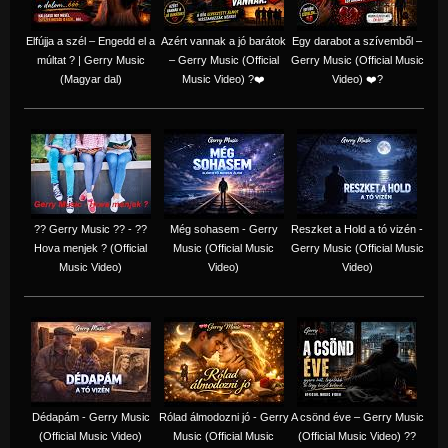
Elfújja a szél – Engedd el a
Azért vannak a jó barátok
Egy darabot a szívemből –
múltat ? | Gerry Music
– Gerry Music (Official
Gerry Music (Official Music
(Magyar dal)
Music Video) ?❤️
Video) ❤️?
?? Gerry Music ?? - ??
Még sohasem - Gerry
Reszket a Hold a tó vizén -
Hova menjek ? (Official
Music (Official Music
Gerry Music (Official Music
Music Video)
Video)
Video)
Dédapám - Gerry Music
Rólad álmodozni jó - Gerry
A csönd éve – Gerry Music
(Official Music Video)
Music (Official Music
(Official Music Video) ??