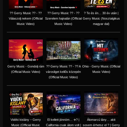
?? Gerry Music ?? - ??
?? Gerry Music ?? - ??
? Te és én… 30 év után |
Válaszolj nekem (Official
Szerelem hajnalán (Official
Gerry Music (Nosztalgikus
Music Video)
Music Video)
magyar dal)
Gerry Music - Gondolj rám
?? Gerry Music ?? - ?? A
Ohio - Gerry Music (Official
(Official Music Video)
városliget kellős közepén
Music Video)
(Official Music Video)
Vidéki kislány – Gerry
El kellett jönnöm… ✈️? |
Álomarcú lány… akit
Music (Official Music
California csak álom volt |
sosem érhetsz el ? | Gerry