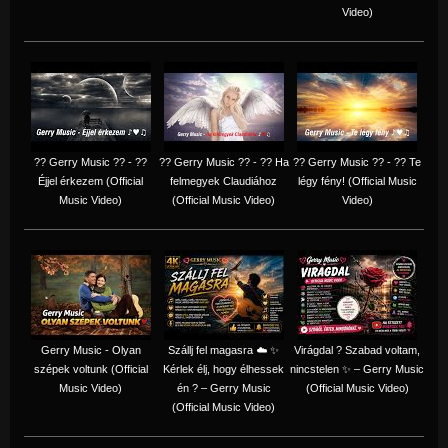
Video)
?? Gerry Music ?? - ??
?? Gerry Music ?? - ?? Ha
?? Gerry Music ?? - ?? Te
Éjjel érkezem (Official
felmegyek Claudiához
légy fény! (Official Music
Music Video)
(Official Music Video)
Video)
Gerry Music - Olyan
Szállj fel magasra ☁️ ✨
Virágdal ? Szabad voltam,
szépek voltunk (Official
Kérlek élj, hogy élhessek
nincstelen ✨ – Gerry Music
Music Video)
én ? – Gerry Music
(Official Music Video)
(Official Music Video)