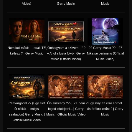
Video)
Gerry Music
Music
Nem kell másik… csak TE
„Otthagytam a szívem…” ?
?? Gerry Music ?? - ??
kellesz ? | Gerry Music
– Ahol a lusta folyó | Gerry
Nika se perimeno (Official
Music (Official Video)
Music Video)
Csavargódal ?? (Egy élet
Óh, kisleány ?? (EZT nem
? Egy lány az első sorból…
út nélkül… mégis
fogod elfelejteni…) Gerry
és örökre eltűnt ? | Gerry
szabadon) Gerry Music |
Music | Official Music Video
Music
Official Music Video