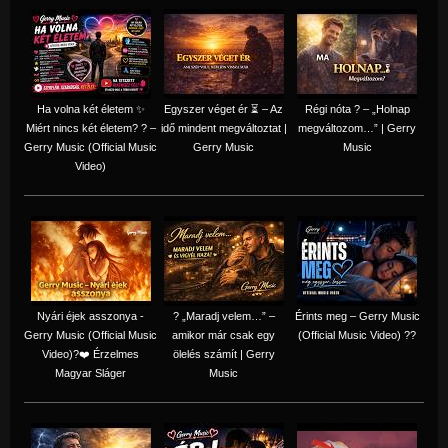
Ha volna két életem ✨
Egyszer véget ér ⏳ – Az
Régi nóta ? – „Holnap
Miért nincs két életem? ? –
idő mindent megváltoztat |
megváltozom…” | Gerry
Gerry Music (Official Music
Gerry Music
Music
Video)
Nyári éjek asszonya -
? „Maradj velem…” –
Érints meg – Gerry Music
Gerry Music (Official Music
amikor már csak egy
(Official Music Video) ??
Video)?❤️ Érzelmes
ölelés számít | Gerry
Magyar Sláger
Music