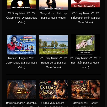
?? Gerry Music ?? - ??
Gerry Music - Túl szép
?? Gerry Music ?? - ??
Őrzöm még (Official Music
(Official Music Video)
Szívedben élnék (Official
Video)
Music Video)
Made in Hungária ??? -
?? Gerry Music ?? - ??
?? Gerry Music ?? - ?? Ez
Gerry Music (Official Music
Robogj vonat (Official
nem játék (Official Music
Video)
Music Video)
Video)
Bármit mondasz, szeretlek
Csillag vagy nekem -
Olyan jól esik - Gerry