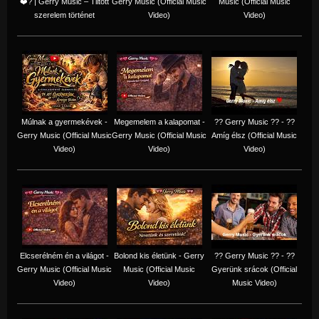
❤️‍? | Gerry Music – Tiltott
Gerry Music (Official Music
Music (Official Music
szerelem történet
Video)
Video)
Múlnak a gyermekévek -
Megemelem a kalapomat -
?? Gerry Music ?? - ??
Gerry Music (Official Music
Gerry Music (Official Music
Amíg élsz (Official Music
Video)
Video)
Video)
Elcserélném én a világot -
Bolond kis életünk - Gerry
?? Gerry Music ?? - ??
Gerry Music (Official Music
Music (Official Music
Gyerünk srácok (Official
Video)
Video)
Music Video)