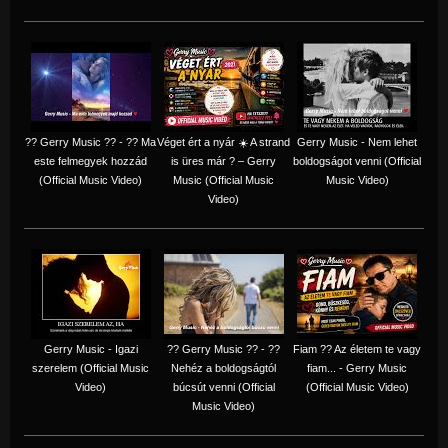
?? Gerry Music ?? - ?? Ma
Véget ért a nyár ☀️ A strand
Gerry Music - Nem lehet
este felmegyek hozzád
is üres már ? – Gerry
boldogságot venni (Official
(Official Music Video)
Music (Official Music
Music Video)
Video)
Gerry Music - Igazi
?? Gerry Music ?? - ??
Fiam ?‍? Az életem te vagy
szerelem (Official Music
Nehéz a boldogságtól
fiam... - Gerry Music
Video)
búcsút venni (Official
(Official Music Video)
Music Video)