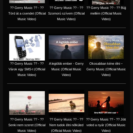
?? Gerry Music ?? - ??
?? Gerry Music ?? - ??
?? Gerry Music ?? - ?? Bújj
Törd át a csendet (Official
Szomorú szívem (Official
mellém (Official Music
Music Video)
Music Video)
Video)
?? Gerry Music ?? - ??
A legtöbb ember - Gerry
Okosabban kéne élni –
Várok egy SMS-t (Official
Music (Official Music
Gerry Music (Official Music
Music Video)
Video)
Video)
?? Gerry Music ?? - ??
?? Gerry Music ?? - ??
?? Gerry Music ?? - ?? Jött
Senki nem szeret (Official
Nem tudok élni nélküled
veled a nyár (Official Music
Music Video)
(Official Music Video)
Video)