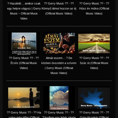
? Hazafelé… amikor csak
?? Gerry Music ?? - ??
?? Gerry Music ?? - ??
egy helyre vágysz | Gerry
Könnyű álmot hozzon az éj
Húsz év múlva (Official
Music – Official Music
(Official Music Video)
Music Video)
Video
?? Gerry Music ?? - ??
Almát eszem… ? De
?? Gerry Music ?? - ??
Érzés (Official Music
közben összetört a szívem
Száz út (Official Music
Video)
| Gerry Music (Official
Video)
Music Video)
?? Gerry Music ?? - ?? Ha
?? Gerry Music ?? - ??
?? Gerry Music ?? - ??
volna még időm (Official
Távolban egy fehér vitorla
Göncölszekér (Official