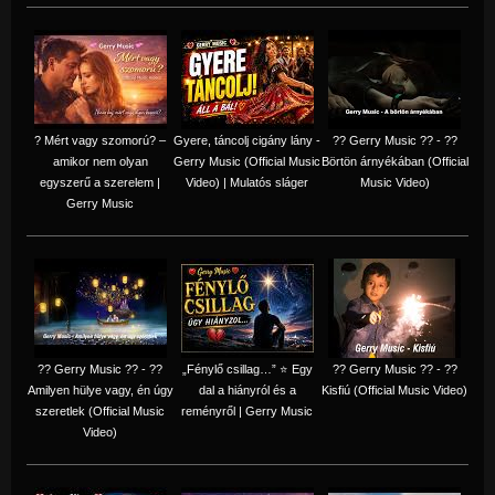
? Mért vagy szomorú? –
Gyere, táncolj cigány lány -
?? Gerry Music ?? - ??
amikor nem olyan
Gerry Music (Official Music
Börtön árnyékában (Official
egyszerű a szerelem |
Video) | Mulatós sláger
Music Video)
Gerry Music
?? Gerry Music ?? - ??
„Fénylő csillag…” ⭐ Egy
?? Gerry Music ?? - ??
Amilyen hülye vagy, én úgy
dal a hiányról és a
Kisfiú (Official Music Video)
szeretlek (Official Music
reményről | Gerry Music
Video)