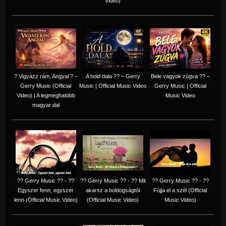
Video)
? Vigyázz rám, Angyal ? –
A hold dala ?? – Gerry
Bele vagyok zúgva ?? –
Gerry Music (Official
Music | Official Music Video
Gerry Music | Official
Video) | A legmeghatóbb
Music Video
magyar dal
?? Gerry Music ?? - ??
?? Gerry Music ?? - ?? Mit
?? Gerry Music ?? - ??
Egyszer fenn, egyszer
akarsz a boldogságtól
Fújja el a szél (Official
lenn (Official Music Video)
(Official Music Video)
Music Video)