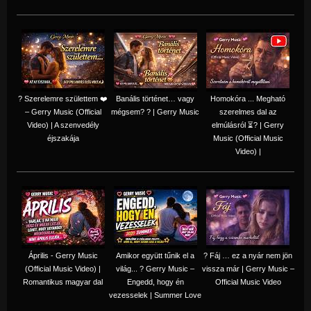
? Szerelemre születtem ❤️
Banális történet… vagy
Homokóra ... Megható
– Gerry Music (Official
mégsem? ? | Gerry Music
szerelmes dal az
Video) | A szenvedély
elmúlásról ⏳? | Gerry
éjszakája
Music (Official Music
Video) |
Április - Gerry Music
Amikor együtt tűnik el a
? Fáj … ez a nyár nem jön
(Official Music Video) |
világ... ? Gerry Music –
vissza már | Gerry Music –
Romantikus magyar dal
Engedd, hogy én
Official Music Video
vezesselek | Summer Love