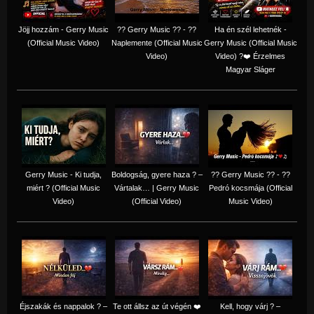
Jöjj hozzám - Gerry Music
?? Gerry Music ?? - ??
Ha én szél lehetnék -
(Official Music Video)
Naplemente (Official Music
Gerry Music (Official Music
Video)
Video) ?️❤️ Érzelmes
Magyar Sláger
Gerry Music - Ki tudja,
Boldogság, gyere haza ? –
?? Gerry Music ?? - ??
miért ? (Official Music
Vártalak… | Gerry Music
Pedró kocsmája (Official
Video)
(Official Video)
Music Video)
Éjszakák és nappalok ? –
Te ott állsz az út végén ❤️
Kell, hogy várj ? –