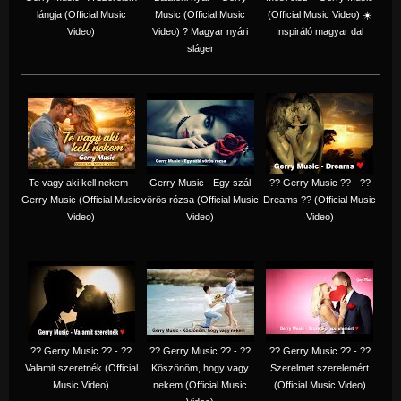
lángja (Official Music
Music (Official Music
(Official Music Video) ☀️
Video)
Video) ? Magyar nyári
Inspiráló magyar dal
sláger
Te vagy aki kell nekem -
Gerry Music - Egy szál
?? Gerry Music ?? - ??
Gerry Music (Official Music
vörös rózsa (Official Music
Dreams ?? (Official Music
Video)
Video)
Video)
?? Gerry Music ?? - ??
?? Gerry Music ?? - ??
?? Gerry Music ?? - ??
Valamit szeretnék (Official
Köszönöm, hogy vagy
Szerelmet szerelemért
Music Video)
nekem (Official Music
(Official Music Video)