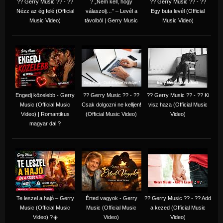
?? Gerry Music ?? - ??
? „Nem kell, hogy
?? Gerry Music ?? - ??
Nézz az ég felé (Official
válaszolj…” – Levél a
Egy buta levél (Official
Music Video)
távolból | Gerry Music
Music Video)
Engedj közelebb - Gerry
?? Gerry Music ?? - ??
?? Gerry Music ?? - ?? Ki
Music (Official Music
Csak dolgozni ne kelljen!
visz haza (Official Music
Video) | Romantikus
(Official Music Video)
Video)
magyar dal ?
Te leszel a hajó – Gerry
Érted vagyok - Gerry
?? Gerry Music ?? - ?? Add
Music (Official Music
Music (Official Music
a kezed (Official Music
Video) ?☀️
Video)
Video)