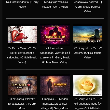
Nélküled minden fáj | Gerry
– Mindig visszatalálok
Visszajövök hozzád… |
Music
hozzád | Gerry Music
Gerry Music (Official
Video)
?? Gerry Music ?? - ??
Fiatal szerelem ...
?? Gerry Music ?? - ??
Kérek egy kulcsot a
Álmodozás, vágy és első
Jeremy (Official Music
szívedhez (Official Music
szerelem ? | Gerry Music
Video)
Video)
(Official Music Video)
Hull az elsárgult levél ? –
Elmegyek ? – Minden
?? Gerry Music ?? - ??
Elvesztettelek… | Gerry
megváltozott, amikor
Miért hagytuk, hogy így
Music
elhagytál | Gerry Music
legyen (Official Music