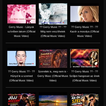
Gerry Music - Lányok
?? Gerry Music ?? - ??
?? Gerry Music ?? - ??
szívében lakom (Official
Még nem veszíthetek
Kacér a mosolya (Official
Music Video)
(Official Music Video)
Music Video)
?? Gerry Music ?? - ??
Szeretlek is, meg nem is -
?? Gerry Music ?? - ??
Húnyd le a szemed
Gerry Musc (Official Music
Szóljon hangosan az ének
(Official Music Video)
Video)
(Official Music Video)