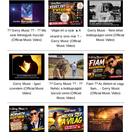
?? Gerry Music ?? - ?? Ma
Véget ért a nyár ☀️ A
Gerry Music - Nem lehet
este felmegyek hozzád
boldogságot venni (Official
strand is üres már ? –
(Official Music Video)
Music Video)
Gerry Music (Official
Music Video)
Gerry Music - Igazi
?? Gerry Music ?? - ??
Fiam ?‍? Az életem te vagy
szerelem (Official Music
Nehéz a boldogságtól
fiam... - Gerry Music
Video)
búcsút venni (Official
(Official Music Video)
Music Video)