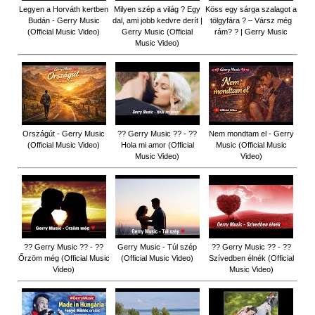
Legyen a Horváth kertben
Milyen szép a világ ? Egy
Köss egy sárga szalagot a
Budán - Gerry Music
dal, ami jobb kedvre derít |
tölgyfára ?️ – Vársz még
(Official Music Video)
Gerry Music (Official
rám? ? | Gerry Music
Music Video)
Országút - Gerry Music
?? Gerry Music ?? - ??
Nem mondtam el - Gerry
(Official Music Video)
Hola mi amor (Official
Music (Official Music
Music Video)
Video)
?? Gerry Music ?? - ??
Gerry Music - Túl szép
?? Gerry Music ?? - ??
Őrzöm még (Official Music
(Official Music Video)
Szívedben élnék (Official
Video)
Music Video)