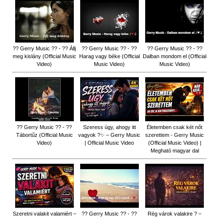
?? Gerry Music ?? - ?? Állj
?? Gerry Music ?? - ??
?? Gerry Music ?? - ??
meg kislány (Official Music
Harag vagy béke (Official
Dalban mondom el (Official
Video)
Music Video)
Music Video)
?? Gerry Music ?? - ??
Szeress úgy, ahogy itt
Életemben csak két nőt
Tábortűz (Official Music
vagyok ?✨ – Gerry Music
szerettem - Gerry Music
Video)
| Official Music Video
(Official Music Video) |
Megható magyar dal
Szeretni valakit valamiért –
?? Gerry Music ?? - ??
Rég várok valakire ? –