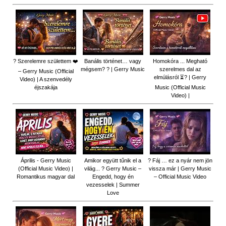
? Szerelemre születtem ❤️
Banális történet… vagy
Homokóra ... Megható
mégsem? ? | Gerry Music
szerelmes dal az
– Gerry Music (Official
elmúlásról ⏳? | Gerry
Video) | A szenvedély
éjszakája
Music (Official Music
Video) |
Április - Gerry Music
Amikor együtt tűnik el a
? Fáj … ez a nyár nem jön
(Official Music Video) |
világ... ? Gerry Music –
vissza már | Gerry Music
Romantikus magyar dal
Engedd, hogy én
– Official Music Video
vezesselek | Summer
Love