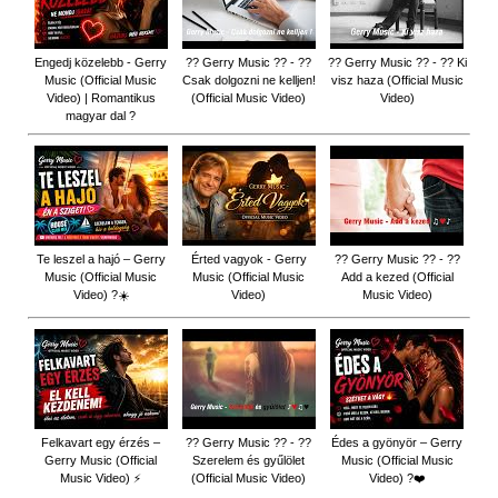
Engedj közelebb - Gerry
?? Gerry Music ?? - ??
?? Gerry Music ?? - ?? Ki
Music (Official Music
Csak dolgozni ne kelljen!
visz haza (Official Music
Video) | Romantikus
(Official Music Video)
Video)
magyar dal ?
Te leszel a hajó – Gerry
Érted vagyok - Gerry
?? Gerry Music ?? - ??
Music (Official Music
Music (Official Music
Add a kezed (Official
Video) ?☀️
Video)
Music Video)
Felkavart egy érzés –
?? Gerry Music ?? - ??
Édes a gyönyör – Gerry
Gerry Music (Official
Szerelem és gyűlölet
Music (Official Music
Music Video) ⚡
(Official Music Video)
Video) ?❤️