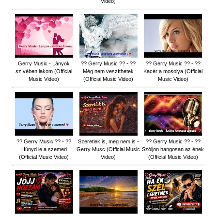
Video)
Gerry Music - Lányok
?? Gerry Music ?? - ??
?? Gerry Music ?? - ??
szívében lakom (Official
Még nem veszíthetek
Kacér a mosolya (Official
Music Video)
(Official Music Video)
Music Video)
?? Gerry Music ?? - ??
Szeretlek is, meg nem is -
?? Gerry Music ?? - ??
Húnyd le a szemed
Gerry Musc (Official Music
Szóljon hangosan az ének
(Official Music Video)
Video)
(Official Music Video)