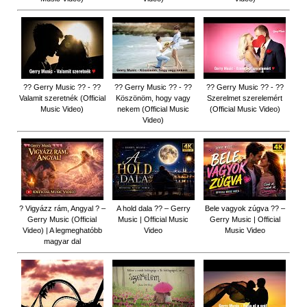
?? Gerry Music ?? - ??
?? Gerry Music ?? - ??
?? Gerry Music ?? - ??
Valamit szeretnék (Official
Köszönöm, hogy vagy
Szerelmet szerelemért
Music Video)
nekem (Official Music
(Official Music Video)
Video)
? Vigyázz rám, Angyal ? –
A hold dala ?? – Gerry
Bele vagyok zúgva ?? –
Gerry Music (Official
Music | Official Music
Gerry Music | Official
Video) | A legmeghatóbb
Video
Music Video
magyar dal