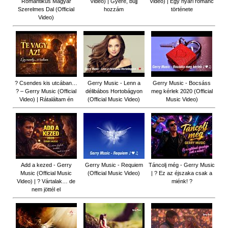
Romantikus Magyar
Video) | Gyere, bújj
Video) | Egy nyári románc
Szerelmes Dal (Official
hozzám
története
Video)
? Csendes kis utcában…
Gerry Music - Lenn a
Gerry Music - Bocsáss
? – Gerry Music (Official
délibábos Hortobágyon
meg kérlek 2020 (Official
Video) | Rátaláltam én
(Official Music Video)
Music Video)
Add a kezed - Gerry
Gerry Music - Requiem
Táncolj még - Gerry Music
Music (Official Music
(Official Music Video)
| ? Ez az éjszaka csak a
Video) | ? Vártalak… de
miénk! ?
nem jöttél el