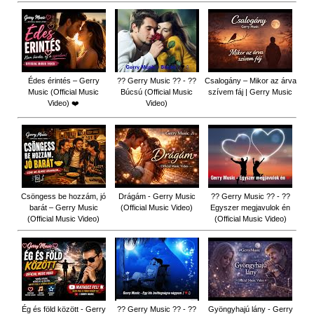
Édes érintés – Gerry
?? Gerry Music ?? - ??
Csalogány – Mikor az árva
Music (Official Music
Búcsú (Official Music
szívem fáj | Gerry Music
Video) ❤️
Video)
Csöngess be hozzám, jó
Drágám - Gerry Music
?? Gerry Music ?? - ??
barát – Gerry Music
(Official Music Video)
Egyszer megjavulok én
(Official Music Video)
(Official Music Video)
Ég és föld között - Gerry
?? Gerry Music ?? - ??
Gyöngyhajú lány - Gerry