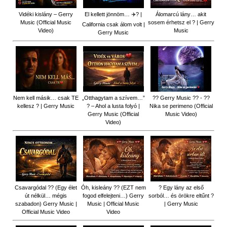
Vidéki kislány – Gerry
El kellett jönnöm… ✈️? |
Álomarcú lány… akit
Music (Official Music
sosem érhetsz el ? | Gerry
California csak álom volt |
Video)
Music
Gerry Music
Nem kell másik… csak TE
„Otthagytam a szívem…”
?? Gerry Music ?? - ??
kellesz ? | Gerry Music
? – Ahol a lusta folyó |
Nika se perimeno (Official
Gerry Music (Official
Music Video)
Video)
Csavargódal ?? (Egy élet
Óh, kisleány ?? (EZT nem
? Egy lány az első
út nélkül… mégis
fogod elfelejteni…) Gerry
sorból… és örökre eltűnt ?
szabadon) Gerry Music |
Music | Official Music
| Gerry Music
Official Music Video
Video