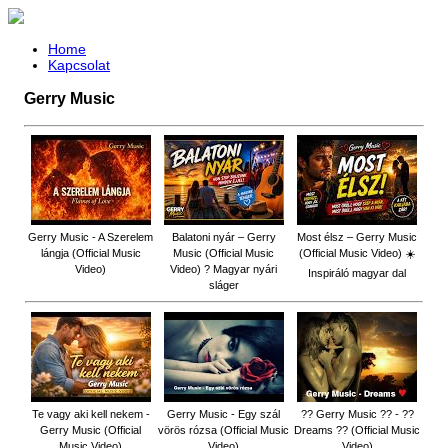
Home
Kapcsolat
Gerry Music
Gerry Music - A Szerelem
Balatoni nyár – Gerry
Most élsz – Gerry Music
lángja (Official Music
Music (Official Music
(Official Music Video) ☀️
Video)
Video) ? Magyar nyári
Inspiráló magyar dal
sláger
Te vagy aki kell nekem -
Gerry Music - Egy szál
?? Gerry Music ?? - ??
Gerry Music (Official
vörös rózsa (Official Music
Dreams ?? (Official Music
Music Video)
Video)
Video)