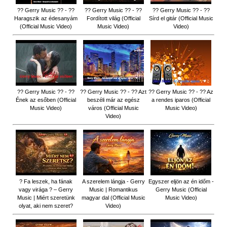
?? Gerry Music ?? - ??
?? Gerry Music ?? - ??
?? Gerry Music ?? - ??
Haragszik az édesanyám
Fordított világ (Official
Sírd el gitár (Official Music
(Official Music Video)
Music Video)
Video)
?? Gerry Music ?? - ??
?? Gerry Music ?? - ?? Azt
?? Gerry Music ?? - ?? Az
Ének az esőben (Official
beszéli már az egész
a rendes iparos (Official
Music Video)
város (Official Music
Music Video)
Video)
? Fa leszek, ha fának
A szerelem lángja - Gerry
Egyszer eljön az én időm -
vagy virága ? – Gerry
Music | Romantikus
Gerry Music (Official
Music | Miért szeretünk
magyar dal (Official Music
Music Video)
olyat, aki nem szeret?
Video)