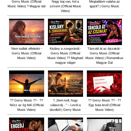
Gerry Music (Official
Nagy baj van, hol a
Megtalálom valaha az
Music Video) ? Magyar dal
szívem (Official Music
igazit? | Gerry Music
Video)
Nem tudlak elfeledni -
Kislány a zongoránál -
Táncold át az éjszakát -
Gerry Music (Official
Gerry Music (Official
Gerry Music (Official
Music Video)
Music Video) ?? Megható
Music Video) | Romantikus
magyar sláger
Magyar Dal
?? Gerry Music ?? - ??
? „Nem kell, hogy
?? Gerry Music ?? - ??
Nézz az ég felé (Official
válaszolj…” – Levél a
Egy buta levél (Official
Music Video)
távolból | Gerry Music
Music Video)