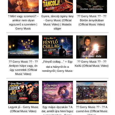
? Mért vagy szomorú? –
Gyere, táncolj cigány lány
?? Gerry Music ?? - ??
amikor nem olyan
- Gerry Music (Official
Börtön árnyékában
egyszerű a szerelem |
Music Video) | Mulatós
(Official Music Video)
Gerry Music
sláger
?? Gerry Music ?? - ??
„Fénylő csillag…” ⭐ Egy
?? Gerry Music ?? - ??
Amilyen hülye vagy, én
Kisfiú (Official Music Video)
dal a hiányról és a
úgy szeretlek (Official
reményről | Gerry Music
Music Video)
Legyek jó - Gerry Music
Egy május éjszakán ? A
?? Gerry Music ?? - ?? A
(Official Music Video)
dal, amitől újra hinni fogsz
csend éve (Official Music