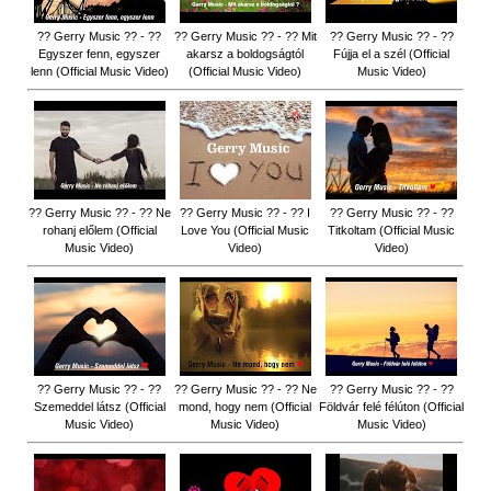
?? Gerry Music ?? - ??
?? Gerry Music ?? - ?? Mit
?? Gerry Music ?? - ??
Egyszer fenn, egyszer
akarsz a boldogságtól
Fújja el a szél (Official
lenn (Official Music Video)
(Official Music Video)
Music Video)
?? Gerry Music ?? - ?? Ne
?? Gerry Music ?? - ?? I
?? Gerry Music ?? - ??
rohanj előlem (Official
Love You (Official Music
Titkoltam (Official Music
Music Video)
Video)
Video)
?? Gerry Music ?? - ??
?? Gerry Music ?? - ?? Ne
?? Gerry Music ?? - ??
Szemeddel látsz (Official
mond, hogy nem (Official
Földvár felé félúton (Official
Music Video)
Music Video)
Music Video)