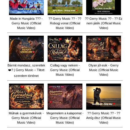
Made in Hungária ??? -
?? Gerry Music ?? - ??
?? Gerry Music ?? - ?? Ez
Gerry Music (Official
Robogj vonat (Official
nem játék (Official Music
Music Video)
Music Video)
Video)
Bármit mondasz, szeretlek
Csillag vagy nekem -
Olyan jól esik - Gerry
❤️‍? | Gerry Music – Tiltott
Gerry Music (Official
Music (Official Music
Music Video)
Video)
szerelem történet
Múlnak a gyermekévek -
Megemelem a kalapomat -
?? Gerry Music ?? - ??
Gerry Music (Official
Gerry Music (Official
Amíg élsz (Official Music
Music Video)
Music Video)
Video)